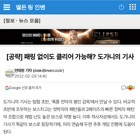
엘든 링
인벤
[정보 · 뉴스 모음]
[공략]
패링 없이도 클리어 가능해? 도가니의 기사
안태원 기자
(
desk@inven.co.kr
)
2022-02-28 14:40
Google 선호 출처 추가
0
2
도가니의 기사는 탐험 초반, '폭풍 언덕의 봉인 감옥'에서 만날 수 있다. 비교적
초반에 조우하는 보스치고는 엇박자의 패턴들과 2페이즈의 빠른 정박자 패턴
의 조합으로 제법 난도 높은 보스로 악명 높다. 이후 적사자성에서도 도가니의
기사가 똑같이 보스로 등장하기에, 미리 연습해 두면 추후 게임 진행에 도움이
된다.