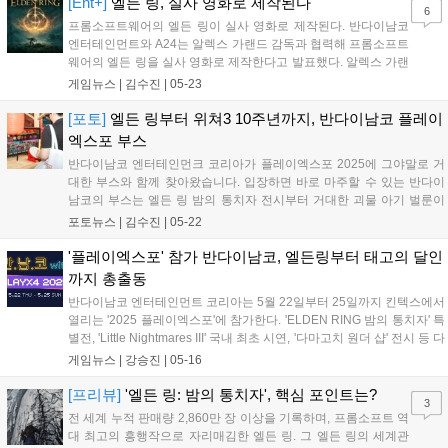
스템에 세션제와 협동 플레이를 접...
[Ent+]
엘든 링, 실사 영화로 제작된다
6
프롬소프트웨어의 엘든 링이 실사 영화로 제작된다. 반다이남코
엔터테인먼트와 A24는 알렉스 가랜드 감독과 협력해 프롬소프트
웨어의 엘든 링을 실사 영화로 제작한다고 발표했다. 알렉스 가랜
드는 엑스 마키나와 시빌 워, 워페어 등을 연출했으며, 28일 후의
게임뉴스 |
김수진
|
05-23
각본을 담당한 바 있다. 이번 엘든 링 실사 영화에서는 연출과 각
본을 모두 맡는다. A24는 미드소마, 에...
[포토]
엘든 링부터 위쳐3 10주년까지, 반다이남코 플레이
엑스포 부스
반다이남코 엔터테인먼크 코리아가 플레이엑스포 2025에 그야말로 거
대한 부스와 함께 찾아왔습니다. 입장하면 바로 마주할 수 있는 반다이
남코의 부스는 엘든 링 밤의 통치자 전시부터 거대한 괴물 아기 벌룬이
눈길을 사로잡는 리틀 나이트메어3 체험 존, 화사함과 귀여움으로 무장
포토뉴스 |
김수진
|
05-22
한 다마고치 원더 샵, 태고의 달인 스탬프 랠리 등 정말 다양한 콘텐츠로
가득 채워졌습...
'플레이엑스포' 참가 반다이남코, 엘든링부터 태고의 달인
까지 총출동
반다이남코 엔터테인먼트 코리아는 5월 22일부터 25일까지 킨텍스에서
열리는 '2025 플레이엑스포'에 참가한다. 'ELDEN RING 밤의 통치자' 특
별전, 'Little Nightmares III' 국내 최초 시연, '다마고치 원더 샵' 전시 등 다
양한 체험존과 이벤트가 마련된다. '태고의 달인' 스탬프 랠리, PAC-MAN
게임뉴스 |
강승진
|
05-16
45주년 기념 행사, '더 위쳐 3' 10주년 기념 이벤트도 진행된다. 현장에서
는 게임 타이틀 및 굿즈 한정 판매와 IP 라이선스 상담도 가능하다....
[프리뷰]
'엘든 링: 밤의 통치자', 핵심 포인트는?
3
전 세계 누적 판매량 2,860만 장 이상을 기록하며, 프롬소프트 역
대 최고의 흥행작으로 자리매김한 엘든 링. 그 엘든 링의 세계관