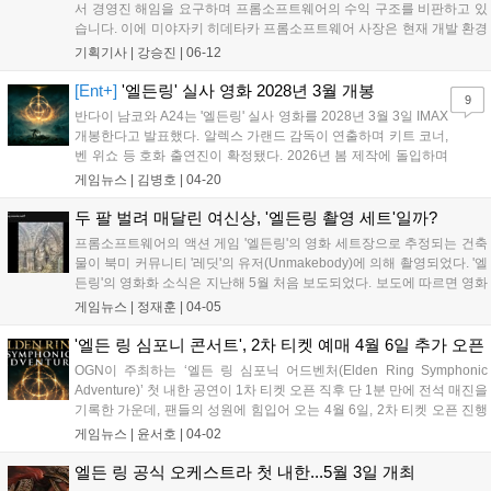
서 경영진 해임을 요구하며 프롬소프트웨어의 수익 구조를 비판하고 있
습니다. 이에 미야자키 히데타카 프롬소프트웨어 사장은 현재 개발 환경
에 만족하며 창작의 자유를 누리고 있다고 밝혔습니다. 이번 갈등의 향
기획기사 |
강승진
|
06-12
방은 오는 24일 열리는 카도카와 정기 주주총회에서 나쓰노 다케시 사장
재임안 표결을 통해 결정될 예정입니다....
[Ent+]
'엘든링' 실사 영화 2028년 3월 개봉
9
반다이 남코와 A24는 '엘든링' 실사 영화를 2028년 3월 3일 IMAX
개봉한다고 발표했다. 알렉스 가랜드 감독이 연출하며 키트 코너,
벤 위쇼 등 호화 출연진이 확정됐다. 2026년 봄 제작에 돌입하며
3천만 장 팔린 원작 팬들의 기대가 크다....
게임뉴스 |
김병호
|
04-20
두 팔 벌려 매달린 여신상, '엘든링 촬영 세트'일까?
프롬소프트웨어의 액션 게임 '엘든링'의 영화 세트장으로 추정되는 건축
물이 북미 커뮤니티 '레딧'의 유저(Unmakebody)에 의해 촬영되었다. '엘
든링'의 영화화 소식은 지난해 5월 처음 보도되었다. 보도에 따르면 영화
는 'A24'스튜디오와 반다이 남코 엔터테인먼트, DNA 필름이 공동 제작
게임뉴스 |
정재훈
|
04-05
하며, 원작의 서사를 담당한 '조지 R.R 마틴'이 참여하는 것...
'엘든 링 심포니 콘서트', 2차 티켓 예매 4월 6일 추가 오픈
OGN이 주최하는 ‘엘든 링 심포닉 어드벤처(Elden Ring Symphonic
Adventure)’ 첫 내한 공연이 1차 티켓 오픈 직후 단 1분 만에 전석 매진을
기록한 가운데, 팬들의 성원에 힘입어 오는 4월 6일, 2차 티켓 오픈 진행
이 확정됐다. 티켓을 구하지 못한 관객들의 지속적인 문의와 요청이 이
게임뉴스 |
윤서호
|
04-02
어진 데 따른 조치로, 보다 많은 팬들이 이번...
엘든 링 공식 오케스트라 첫 내한...5월 3일 개최