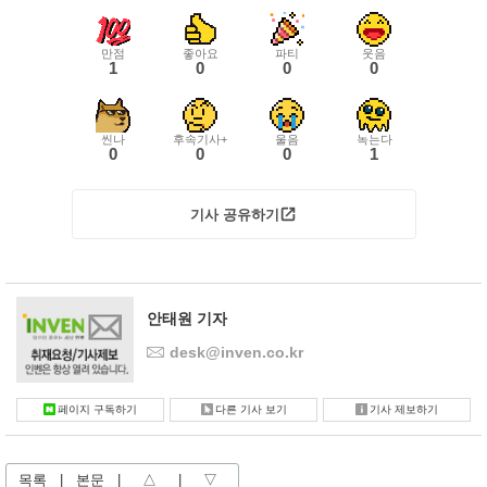
만점
좋아요
파티
웃음
1
0
0
0
씬나
후속기사+
울음
녹는다
0
0
0
1
기사 공유하기
안태원 기자
desk@inven.co.kr
페이지 구독하기
다른 기사 보기
기사 제보하기
목록
|
본문
|
△
|
▽