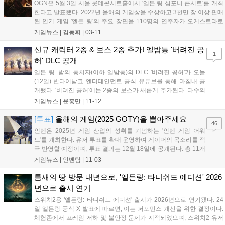
OGN은 5월 3일 서울 롯데콘서트홀에서 '엘든 링 심포니 콘서트'를 개최
한다고 발표했다. 2022년 올해의 게임상을 수상하고 3천만 장 이상 판매
된 인기 게임 '엘든 링'의 주요 장면을 110명의 연주자가 오케스트라로
재현하는 공연이다. 한주헌 지휘 아래 코리아필름심포니오케스트라와
게임뉴스 |
김동휘
|
03-11
KFSO 콰이어가 무대에 오르며, 4K 영상, 조명, 사운드 이펙트가 더해져
게임 속 세계를 생생하게 체험하는 몰입감 넘치는 경험을 선사할 예정이
신규 캐릭터 2종 & 보스 2종 추가! 엘밤통 '버려진 공
1
다. 티켓 예매는 3월 20일(금)부터 NOL 티켓에서 가능하다....
허' DLC 공개
엘든 링: 밤의 통치자(이하 엘밤통)의 DLC '버려진 공허'가 오늘
(12일) 반다이남코 엔터테인먼트 공식 유튜브를 통해 마침내 공
개됐다. '버려진 공허'에는 2종의 보스가 새롭게 추가된다. 다수의
천사형 보스와 붉은 괴물 형태를 띤 거대한 보스가 그것이다. 한
게임뉴스 |
윤홍만
|
11-12
가지 특이한 점은 본편에서 최종 보스를 뜻하는 '밤의 왕'과는 다
소 별개의 보스로 보인다는 것...
[투표]
올해의 게임(2025 GOTY)을 뽑아주세요
46
인벤은 2025년 게임 산업의 성취를 기념하는 '인벤 게임 어워
드'를 개최한다. 유저 투표를 확대 운영하여 게이머의 목소리를 적
극 반영할 예정이며, 투표 결과는 12월 18일에 공개된다. 총 11개
부문에서 유저 투표로 수상작을 결정하며, '올해의 게임'과 '최고
게임뉴스 |
인벤팀
|
11-03
의 기대작' 등 다양한 부문에 투표할 수 있다. 투표는 11월 23일까
지 진행되며, 참여자에게는 추첨을 통해 경품을 제공하는 이벤트
틈새의 땅 방문 내년으로, '엘든링: 타니쉬드 에디션' 2026
도 진행한다....
년으로 출시 연기
스위치2용 '엘든링: 타니쉬드 에디션' 출시가 2026년으로 연기됐다. 24
일 엘든링 공식 X 발표에 따르면, 이는 퍼포먼스 개선을 위한 결정이다.
체험존에서 프레임 저하 및 불안정 문제가 지적되었으며, 스위치2 유저