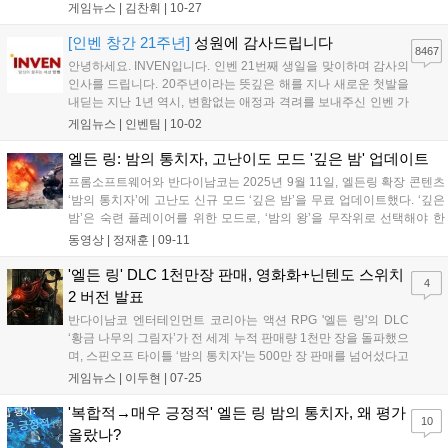
들은 내년에 '엘든링'과 독점 소울 게임 '더스크 블러드'를 플레이하게 된
게임뉴스 |
김찬휘
|
10-27
다. 엘든링은 2022년 출시 이후 플랫폼 확장과 스핀오프 출시를 이어가
고 있다....
[인벤 창간 21주년]
성원에 감사드립니다
8467
안녕하세요. INVEN입니다. 인벤 21번째 생일을 맞이하며 감사의
인사를 드립니다. 20주년이라는 뜻깊은 해를 지나 새로운 첫발을
내딛는 지난 1년 역시, 변함없는 애정과 격려를 보내주신 인벤 가
족 분들이 계셨기에 가능했습니다. 지난 20년간 게임산업계는 대
게임뉴스 |
인벤팀
|
10-02
격변기를 겪었지만 불과 1년 사이에 일어난 변화들은 앞으로의
속도가 더욱 빨라질 것을 실감하게 합...
엘든 링: 밤의 통치자, 고난이도 모드 '깊은 밤' 업데이트
프롬소프트웨어와 반다이남코는 2025년 9월 11일, 엘든링 확장 콘텐츠
‘밤의 통치자’에 고난도 신규 모드 ‘깊은 밤’을 무료 업데이트했다. ‘깊은
밤’은 숙련 플레이어를 위한 모드로, ‘밤의 왕’을 무작위로 선택해야 한
다. 지형 변화 시스템은 비활성화되며, ‘심층 유물’은 강력한 효과와 패널
동영상 |
정재훈
|
09-11
티를 동시에 제공한다. 총 5단계 난이도로 구성, Depth 4 이상에서는 ‘끝
없는 전투’가 도입되어 생존 시간과 처치한 적을 기준으로 평가받는다....
'엘든 링' DLC 1천만장 판매, 영화화+닌텐도 스위치
4
2 버전 발표
반다이남코 엔터테인먼트 코리아는 액션 RPG '엘든 링'의 DLC
‘황금 나무의 그림자’가 전 세계 누적 판매량 1천만 장을 돌파했으
며, 스핀오프 타이틀 ‘밤의 통치자'는 500만 장 판매를 넘어섰다고
발표했다. 2022년 GOTY를 수상한 ‘엘든 링’의 DLC로 지난 6월
게임뉴스 |
이두현
|
07-25
출시된 ‘황금 나무의 그림자’는 발매 한 달여 만에 전 세계 누적 판
매량 1천만 장...
'복합적→매우 긍정적' 엘든 링 밤의 통치자, 왜 평가
10
올랐나?