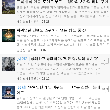
응할 수 있게 여러 보조 수단을 마련...
프롬 공식 인증, 토렌트 부르는 '영마의 손가락 피리' 구현
엘든 링의 주인공 빛바랜 자와 함께하는 영마 '토렌트'를 부르는 반지가
실제로 착용할 수 있는 상품으로 제작됐다. 프롬 소프트웨어 IP를 활용한
의상과 액세서리 등을 전문으로 제작하는 일본의 어패럴 브랜드 '토치 토
치(TORCH TORCH)'가 금일(28일), '엘든 링'에 등장하는 필수 아이템 중
게임뉴스 |
박광석
|
04-28
하나인 '영마의 손가락 피리'를 액세서리 형태로 상품화했다...
파워업한 닌텐도 스위치2, '엘든 링'도 품었다
'엘든링'이 닌텐도 스위치2로 온다. 닌텐도 스위치는 오늘(2일) 공식 유튜
브를 통해 닌텐도 스위치2의 정보를 공개하는 닌텐도 다이렉트를 발표
했다. 조이콘의 새로운 조작 방식인 드래그와 내장 마이크를 활용한 음
성 인식, 채팅 그리고 4K와 120FPS 지원 등 닌텐도 스위치2의 사양을
동영상 |
윤서호
|
04-02
발표한 것에 이어, 자사의 신작 그리고 파워업한 닌텐도 스위치2에 대응
할...
[시연기]
상쾌하고 통쾌하다, '엘든 링: 밤의 통치자'
4
지난 더 게임 어워드에서는 수많은 신작들이 모습을 드러냈습니
다. 하나 같이 미래의 GOTY급 게임이라고 하기에 부족하지 않은
모습들이었죠. 하지만 눈길을 끈 게임은 따로 있었습니다. 바로
'엘든 링: 밤의 통치자(이하 밤의 통치자)'가 그 주인공입니다.
게임소개 |
윤홍만
|
02-12
DLC나 확장팩이 아닌 스탠드 얼론 타이틀이라는 것도 여러모로
특이했지만, 그 이상으로 눈길을 끌었던 건...
[종합]
2024 인벤 게임 어워드, GOTY는 스텔라 블레
1059
이드
유저들의 선택으로 결정된 2024 인벤 게임 어워드의 주인공은
'스텔라 블레이드'였다. 인벤은 19일 오후 7시 공식 온라인 채널을
통해 2024 인벤 게임 어워드 시상식을 진행했다. 이날 행사는 권