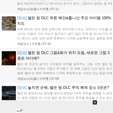
둠의 제단에 바쳐진다고 한다'라는 문구가 있다. 그림자의 땅에는 총 3개
의 비석이 있으며 이곳에 돌칼집의 검을 가져가는 것으로 무기를 라이트
게임뉴스(숏폼) |
이주훈
|
07-11
소드 또는 다크 소드로 변환할 수 있다. 주의할 점은 제단을 방문하는
순...
[정보]
엘든 링 DLC 푸른 해안&톱니산 주요 아이템 100%
지도
푸른 해안은 묘지 평원 남쪽으로 내려가면 나오는 지역이다. 지도를 보
고서는 어떻게 가야 하는지 알아내기 쉽지 않은 지역 중 하나이기도 하
다. 엔시스 성채 '성채 정면' 축복에서 시작해 남동쪽에 있는 갈래길 왼쪽
으로 내려가 진행하면 푸른 해안에 도달할 수 있다. 반대로 톱니산은 초
게임뉴스 |
이주훈
|
07-10
반부터 용굴을 통해 쉽게 진입할 수 있는 곳이다. 용굴을 돌파하면 입구
에 톱니산...
[정보]
엘든 링 DLC 그림&화가 위치 모음, 새로운 그림 3
종은 어디에?
엘든 링 곳곳의 숨겨진 아이템의 위치를 알려주는 그림. 이번 엘든 링
DLC에서는 총 3개의 그림이 추가됐다. 첫 번째 그림인 '신의 탑'은 묘지
평원 '불에 탄 폐허' 축복에서 시작해 북동쪽으로 가보면 있는 동굴 안에
서 획득할 수 있다. 그다음 '신전 도시 폐허' 축복에서 시작해 동쪽에 있는
게임뉴스(숏폼) |
이주훈
|
07-09
영기류를 타고 위로 올라가자. 올라가서 우측의 절벽 라인을 타고...
[정보]
놓치면 손해, 엘든 링 DLC 추억 복제 장소 3곳은?
엘든 링 본편에서는 영묘를 찾아내 영묘당 1개씩 추억을 복제할 수 있었
다. 본편 만큼은 아니지만 엘든 링 DLC에도 추억을 복제할 수 있는 장소
가 세 군데 존재한다. 해당 위치에 있는 사체에 말을 걸고 복제할 추억을
선택하면 된다. 첫 번째 장소는 묘지 평원 남동쪽에 있는 '리아의 손가락
게임뉴스(숏폼) |
이주훈
|
07-08
AD
유적'에서 찾을 수 있다. 용굴을 통해 도달할 수 있으며 가는 길에...