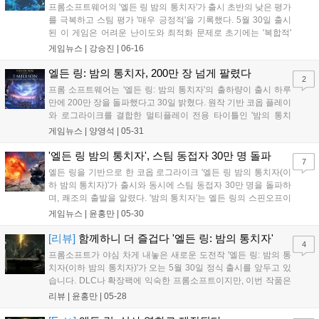
프롬소프트웨어의 '엘든 링 밤의 통치자'가 출시 초반의 낮은 평가
를 극복하고 스팀 평가 '매우 긍정적'을 기록했다. 5월 30일 출시
된 이 게임은 어려운 난이도와 최적화 문제로 초기에는 '복합적'
평가를 받았으나, 유저들이 게임에 적응하고 공략이 확산되면서
게임뉴스 |
강승진
|
06-16
긍정적인 평가가 늘었다. 특히, 온라인 플레이를 통해 유저 간 협
력이 활발해지면서 게임의 재미가 부각되었다. 프롬소프트웨어
엘든 링: 밤의 통치자, 200만 장 넘게 팔렸다
2
는 꾸준한 패치와 함께 듀오 플레이 추가, DLC 출시 등으로 게임
프롬 소프트웨어는 '엘든 링: 밤의 통치자'의 출하량이 출시 하루
을 확장할 계획이다....
만에 200만 장을 돌파했다고 30일 밝혔다. 원작 기반 코옵 플레이
와 로그라이크를 결합한 멀티플레이 전용 타이틀인 '밤의 통치
자'는 출시와 함께 스팀 동시 접속자 수 30만 명을 넘어서는 등 인
게임뉴스 |
양영석
|
05-31
기를 끌고 있다. 31일에는 1.02 패치를 통해 버그 수정 및 솔로 플
레이 탐험 개선이 이루어질 예정이다....
'엘든 링 밤의 통치자', 스팀 동접자 30만 명 돌파
7
엘든 링을 기반으로 한 코옵 로그라이크 '엘든 링 밤의 통치자(이
하 밤의 통치자)'가 출시와 동시에 스팀 동접자 30만 명을 돌파하
며, 쾌조의 출발을 알렸다. '밤의 통치자'는 엘든 링의 스핀오프이
자 첫 스탠드얼론 타이틀이다. 기존의 DLC가 원작의 콘텐츠를 확
게임뉴스 |
윤홍만
|
05-30
장하는 개념이라면, '밤의 통치자'는 스핀오프로서 원작을 기반으
로 새롭게 재해석한 게임이라고 할...
[리뷰]
함께하니 더 즐겁다 '엘든 링: 밤의 통치자'
4
프롬소프트가 야심 차게 내놓은 새로운 도전작 '엘든 링: 밤의 통
치자(이하 밤의 통치자)'가 오는 5월 30일 정식 출시를 앞두고 있
습니다. DLC나 확장팩에 익숙한 프롬소프트이지만, 이번 작품은
결이 다릅니다. 기존 콘텐츠를 '확장'하는 대신 원작을 토대로 완
리뷰 |
윤홍만
|
05-28
전히 '새로운' 게임을 만들어냈기 때문입니다. 엘든 링의 전투 시