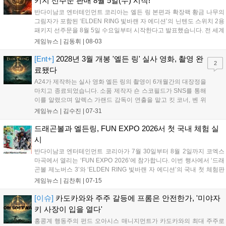
키지 선주문 판매 8월 5일(수) 시작!
반다이남코 엔터테인먼트 코리아는 엘든 링 본편과 확장팩 황금 나무의
그림자가 포함된 ‘ELDEN RING 빛바랜 자 에디션’의 닌텐도 스위치 2용
패키지 선주문을 8월 5일 수요일부터 시작한다고 발표했습니다. 전 세계
누적 판매 3천만 장을 돌파한 이 게임은 미야자키 히데타카와 조지 R. R.
게임뉴스 |
김동휘
|
08-03
마틴이 협업한 다크 판타지 액션 RPG로, 상세 정보는 공식 홈페이지에
서 확인할 수 있습니다....
[Ent+]
2028년 3월 개봉 '엘든 링' 실사 영화, 촬영 완
2
료됐다
A24가 제작하는 실사 영화 엘든 링의 촬영이 6개월간의 대장정을
마치고 종료되었습니다. 소품 제작자 숀 스코필드가 SNS를 통해
이를 알렸으며 알렉스 가랜드 감독이 연출을 맡고 킷 코너, 벤 위
쇼 등 화려한 출연진이 참여했습니다. 후반 작업에 돌입한 영화
게임뉴스 |
김수진
|
07-31
엘든 링은 오는 2028년 3월 3일 개봉을 목표로 하고 있어 전 세계
팬들의 기대감을 높이고 있습니다....
드래곤볼과 엘든링, FUN EXPO 2026서 첫 국내 체험 실
시
반다이남코 엔터테인먼트 코리아가 7월 30일부터 8월 2일까지 코엑스
마곡에서 열리는 ‘FUN EXPO 2026’에 참가합니다. 이번 행사에서 ‘드래
곤볼 제노버스 3’와 ‘ELDEN RING 빛바랜 자 에디션’의 국내 첫 체험판
이 공개되며, 사전 신청 없이 현장에서 자유롭게 플레이할 수 있습니다.
게임뉴스 |
김찬휘
|
07-15
또한 부스에서는 설문 조사와 경품 증정 등 다채로운 현장 이벤트가 진
행될 예정입니다. 자세한 정보는 공식 홈페이지를 통해 추후 공개됩니
[이슈]
카도카와와 주주 갈등에 프롬은 안전한가, '미야자
다....
키 사장이 입을 열다'
홍콩계 행동주의 펀드 오아시스 매니지먼트가 카도카와의 최대 주주로