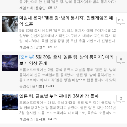
을 기반으로 한 신작 '엘든 링: 밤의 통치자(이하 밤의 통치자)'가
오는 5월 30일 정식 출시를 앞두고 있다. '밤의 통치자'는 엘든 링
게임소개 |
윤홍만
|
05-12
의 스핀오프이자 첫 스탠드얼론 타이틀이다. 기존의 DLC가 원작
의 콘텐츠를 확장하는 개념...
마침내 온다! '엘든 링: 밤의 통치자', 인벤게임즈 예
1185
약 오픈
5월 30일 출시 예정인 '엘든 링: 밤의 통치자' 예약 판매가 5월 12
일부터 인벤게임즈에서 시작된다. 구매 시 네이버 포인트 즉시 적
립, 이니/베니, 특별 인장 증정 및 우산 추첨 이벤트가 진행된다.
'밤의 통치자'는 '엘든 링'의 스핀 오프 게임으로, 8명의 '밤을 건너
게임뉴스 |
양영석
|
05-12
는 자' 중 하나를 선택해 최대 3인 협동 플레이를 즐길 수 있다. 인
벤게임즈는 입점 기념으로 5월 23일까지 기대평 댓글 이벤트를
[오버뷰]
5월 30일 출시 '엘든 링: 밤의 통치자', 미리
6
진행, 추첨을 통해 우산을 증정한다....
보기 영상 공개
프롬소프트웨어는 2일, 공식 유튜브 채널을 통해 '엘든 링: 밤의
통치자의 신규 트레일러를 공개했다. '엘든 링: 밤의 통치자'는 프
롬소프트웨어의 대표작 '엘든 링'을 바탕으로 협동 플레이에 맞춰
새롭게 재해석한 게임이다. 유저는 8명의 '밤을 건너는 자' 중 한
동영상 |
윤서호
|
05-03
명을 선택, 최대 3인 협동으로 '밤의 왕'을 토벌해야 한다. 지난 2
월 마련된 미디어 시연...
엘든 링, 글로벌 누적 판매량 3천만 장 돌파
2
프롬소프트웨어는 23일, 공식 SNS를 통해 엘든 링이 글로벌 누
적 판매량 3천만 장 돌파했다고 밝혔다. '엘든 링'은 지난 2022년
2월 출시된 프롬 소프트웨어의 대표작으로, 특유의 소울라이크
액션에 독특한 미를 살린 오픈월드 그리고 다양한 전투 방식을 접
게임뉴스 |
윤서호
|
04-29
목한 것이 특징이다. 특히 소울라이크에 익숙하지 않은 유저도 적