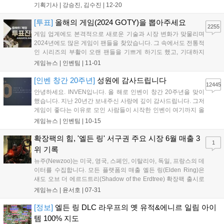
이슬 아나운서, 인플루언서 인간젤리, 인벤 김수진 기자가 총 13
기획기사 |
강승진, 김수진
|
12-20
개 부문의 수상작을 발표하며 진행을 맡았다. 또한, 2024 인벤 어
워드는 올해 비경쟁 부문 '...
[투표]
올해의 게임(2024 GOTY)을 뽑아주세요
2255
게임 업계에도 본격적으로 새로운 기술과 시장 변화가 맞물리며
2024년에도 많은 게임이 팬들을 찾았습니다. 그 속에서도 전통적
인 시리즈의 부활이 오랜 팬들을 기쁘게 하기도 했고, 기대하지
못했던 신작이 깜짝 흥행을 거두기도 했습니다. 특히 일본은 물론
게임뉴스 |
인벤팀
|
11-01
한국, 중국의 게임이 글로벌 시장에서 큰 흥행을 거두며 동아시아
3국에 대한 기대가 높아지기도 했습니다....
[인벤 창간 20주년]
성원에 감사드립니다
12445
안녕하세요. INVEN입니다. 올 해로 인벤이 창간 20주년을 맞이
했습니다. 지난 20년간 보내주신 사랑에 깊이 감사드립니다. 그저
게임이 좋다는 이유로 모인 사람들이 시작한 인벤이 여기까지 올
수 있었던 것은 보내주신 사랑과 성원 덕분이라고 생각합니다. 이
게임뉴스 |
인벤팀
|
10-15
럴 때는 강산이 두번 변했다는 말이 습관적으로 나오곤 하지만,
이제는 그 말을 쓰지 못하고, '고작...
확장팩의 힘, '엘든 링' 서구권 주요 시장 6월 매출 3
1
위 기록
뉴주(Newzoo)는 미국, 영국, 스페인, 이탈리아, 독일, 프랑스의 데
이터를 수집합니다. 모든 플랫폼의 매출 엘든 링(Elden Ring)은
섀도 오브 더 에르드트리(Shadow of the Erdtree) 확장팩 출시로
인해 상위 20위 프로젝트 중 가장 큰 성장을 보였습니다. 이 게임
게임뉴스 |
윤서호
|
07-31
은 6월 매출 순위에서 3위를 기록했습니다. 1위와 2위는 각각
포...
[정보]
엘든 링 DLC 라우프의 옛 유적&에니르 일림 아이
템 100% 지도