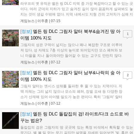
라우프의 옛 유적은 엘든 링 DLC 지역 중 가장 복잡하다고 할 수 있는 곳
이다. 여러 군데의 지하가 있고 숨겨진 길이 많아 꼼꼼하게 살펴봐도 놓
치는 것이 생길 수밖에 없다. 지역 내에서도 지형 간의 고저차가 심해 지
도만 봐서는 정확한 위치를 알기 어려우니 검색을 통해 영상 자료를 활
게임뉴스 |
이주훈
|
07-15
용하자. 에니르 일림은 라우프의 옛 유적보다 복잡하지는 않지만 지도에
상세...
[정보]
엘든 링 DLC 그림자 알터 북부&숨겨진 땅 아
1
이템 100% 지도
그림자의 성은 구역이 넓지는 않으나 꽤나 복잡한 구조로 이루어
져 있다. 성 자체도 7층 이상의 높이로 되어있지만 모스 폐허와 보
니 마을을 지나 돌아와야만 들어갈 수 있는 교구도 만만치 않다.
지도를 보고 바로 아이템의 정확한 위치를 알아내는 것은 사실상
게임뉴스 |
이주훈
|
07-12
불가능하므로, 자신에게 필요한 아이템을 확인하고 직접 탐색 및
영상 검색으로 위치를 알아내보자. 정식 명...
[정보]
엘든 링 DLC 그림자 알터 남부&나락의 숲 아
2
이템 100% 지도
그림자 알터는 엔시스 성채를 돌파한 후 올 수 있는 지역이다. 지
역 자체는 그리 넓지 않으나 모스의 폐허, 징벌 요새 등 다양한 장
소가 산재해 있어 아이템 밀도가 높은 편이다. 특히 '그림자' 알터
라는 이름답게 꽤 많은 수의 그림자 나무 파편을 얻게 된다. 정식
게임뉴스 |
이주훈
|
07-12
명칭은 그림자 알터 남부가 아니나 편의상 그림자의 성 밑 지역을
남부로 지칭하여 표시했다. 나락...
[정보]
엘든 링 DLC 돌칼집의 검! 라이트/다크 소드로 바
꾸는 법은?
돌칼집의 검은 그림자의 땅 곳곳에 있는 특정 비석에서 획득할 수 있는
무기다. 별 볼 일 없는 무기 같지만 설명을 자세히 읽어보면 '빛, 혹은 어