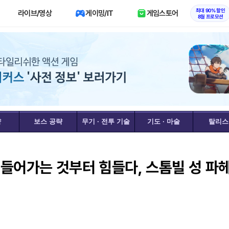
최대 90% 할인
라이브/영상
게이밍/IT
게임스토어
8월 프로모션
략
보스 공략
무기 · 전투 기술
기도 · 마술
탈리스
들어가는 것부터 힘들다, 스톰빌 성 파헤