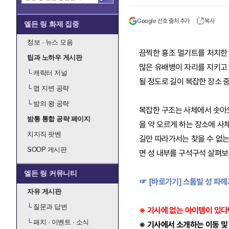
Google 선호 출처 추가
복사
엘든 링 화제 집중
정보 · 뉴스 모음
끔찍한 흉조 멀기트를 처치한 
팁과 노하우 게시판
많은 유배병이 자리를 지키고 
└
캐릭터 저널
될 정도로 길이 복잡한 장소 중
└
맵 지변 공략
└
밤의 왕 공략
복잡한 구조는 사체에서 솟아
밤통 통합 공략 페이지
을 약 오르게 하는 장소에 사
치지직 팟벤
길만 따라가서는 찾을 수 없는
SOOP 게시판
면 성 내부를 구석구석 살펴보
엘든 링 커뮤니티
☞ [바로가기] 스톰빌 성 파헤
자유 게시판
└
질문과 답변
※ 기사에 없는 아이템이 있다
└
패치 · 이벤트 · 소식
※ 기사에서 소개하는 이동 및