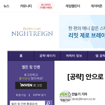
로스트아크
뉴스
커뮤니티
게임캘린더
게이머존
기대평 이벤트
홈
공략 페이지
캐릭터 정보
맵 공
엘든 링 인벤
[공략]
안으로 
로그인하고
출석보상
받으세요!
로그인
안슬기 기자
회원가입
ID/PW 찾기
desk@inven.co.kr