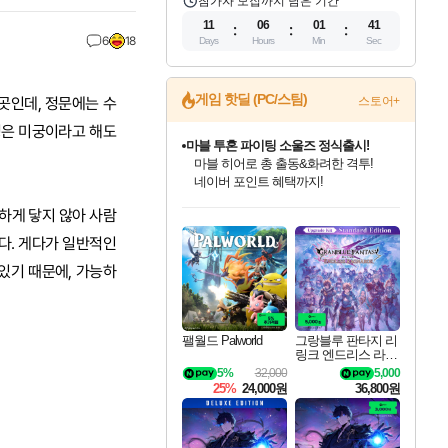
참가자 모집까지 남은 기간
11
06
01
39
6
18
Days
Hours
Min
Sec
게임 핫딜 (PC/스팀)
곳인데, 정문에는 수
스토어+
성은 미궁이라고 해도
귀무자: 검의 길 예약 판매 중!
10% 할인과
이니&베니 혜택까지!
인벤게임즈 8월 특별 할인!
드래곤소드: 어웨이크닝 입점!
문명 7 특별 할인!
마블 투혼 파이팅 소울즈 정식출시!
비스트 오브 리인카네이션 정식 출시!
커세어 코브 출시 기념 할인!
더 렐릭 퍼스트 가디언 정식 출시
베데스다 40주년 기념 할인 중!
캡콤 프렌차이즈 할인 진행 중!
캡콤 일부 상품 상시 할인
스타워즈 은하계 레이서
로블록스 기프트 카드 공식 입점
하게 닿지 않아 사람
인기 퍼블리셔 모음!
스팀으로 만나는 드래곤소드!
조선&고려 DLC 출시 예정
마블 히어로 총 출동&화려한 격투!
게임프릭 신작 IP
해적'섬'을 발전시키자!
설화x하드코어 액션!
베데스다의 명작들을
몬헌, 바하 등 인기 IP를
몬헌 와일즈 & 드래곤즈 도그마2
인벤게임즈에서 10% 추가 적립
Robux를 가장 안전하고
최대 90% 할인가를 만나보세요!
네이버혜택과 함께 만나보세요!
50%할인&추가 적립까지!
네이버 포인트 혜택까지!
네이버 혜택가와 함께 예약하세요!
할인&네이버혜택으로 만나보세요!
네이버페이 혜택과 만나보세요!
40주년 프로모션으로 만나보세요!
할인가에 만나보세요!
일부 에디션 상시 할인!
혜택으로 예약 판매 중
편안하게 충전하세요
다. 게다가 일반적인
있기 때문에, 가능하
팰월드 Palworld
그랑블루 판타지 리
링크 엔드리스 라그
나로크 업그레이드
5%
32,000
5,000
킷 Granblue Fantasy
25%
24,000원
36,800원
Relink Endless Ragn
arok Upgrade Kit DL
C