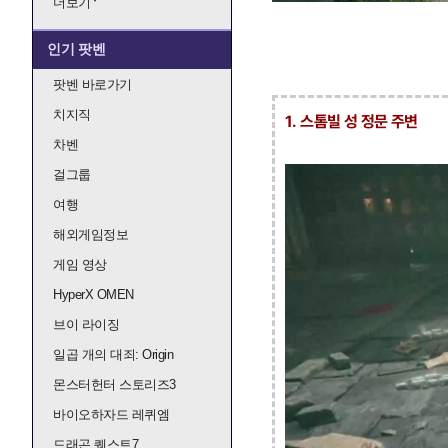
더보기
인기 팟벤
팟벤 바로가기
치지직
1. 스톰빌 성 정문 주변
차벤
걸그룹
여행
해외게임정보
게임 영상
HyperX OMEN
브이 라이징
일곱 개의 대죄: Origin
몬스터헌터 스토리즈3
바이오하자드 레퀴엠
드래곤 퀘스트7