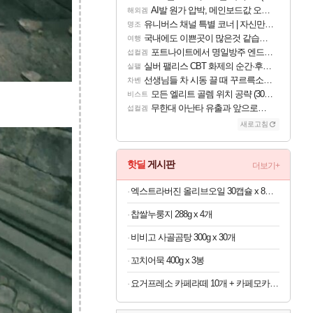
AI발 원가 압박, 메인보드값 오르나
해외겜
유니버스 채널 특별 코너 | 자신만의 스타일
명조
국내에도 이쁜곳이 많은것 같습니다
여행
포트나이트에서 명일방주 엔드필드 [펠리카] 판매 예정
섭컬겜
실버 팰리스 CBT 화제의 순간·후기 모음
실팰
선생님들 차 시동 끌 때 꾸르륵소리나는데
차벤
모든 엘리트 골렘 위치 공략 (30개) - 방랑 결투가
비스트
무한대 아난타 유출과 앞으로의 예상 (루머)
섭컬겜
새로고침
핫딜
게시판
더보기+
엑스트라버진 올리브오일 30캡슐 x 8박스
찹쌀누룽지 288g x 4개
비비고 사골곰탕 300g x 30개
꼬치어묵 400g x 3봉
요거프레소 카페라떼 10개 + 카페모카 10개