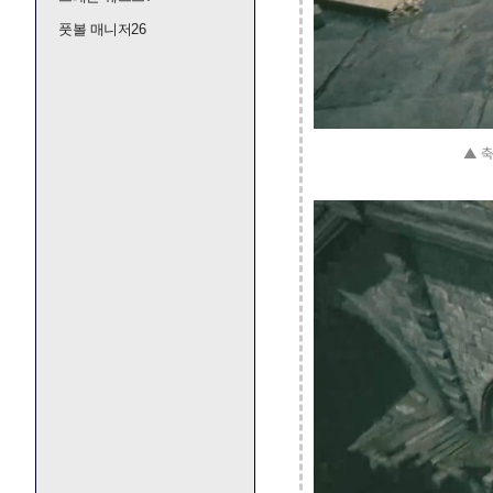
풋볼 매니저26
▲ 축