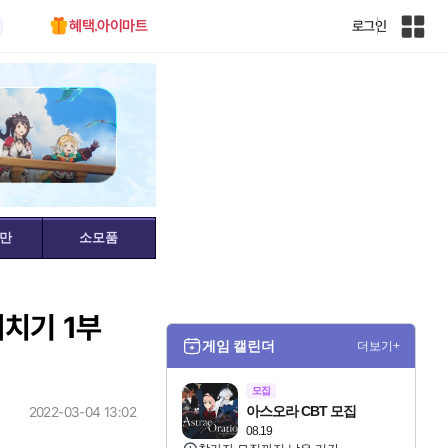
혜택.아이마트
로그인
인
벤
전
체
사
이
트
맵
만
소모품
치기 1부
게임 캘린더
더보기+
모집
아스오라 CBT 모집
2022-03-04 13:02
08.19