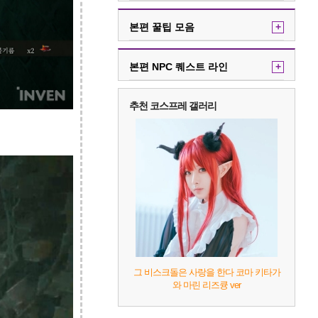
본편 꿀팁 모음
+
본편 NPC 퀘스트 라인
+
추천 코스프레 갤러리
그 비스크돌은 사랑을 한다 코마 키타가
와 마린 리즈큥 ver