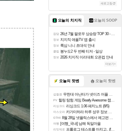
새로고침
오늘의 치지직
오늘의 SOOP
26년 7월 팔로우 상승량 TOP 30 - 월간 치지직
잡담
치지직 애플TV 앱 출시
정보
룩삼 니니 초대석 안내
정보
봉누도2 두 번째 티저 - 일상
클립
2026 치지직 이리대회 오픈컵 안내
정보
더보기+
오늘의 팟벤
오늘의 핫벤
무한대 아난타가 넷이즈 어플 달력에 일정 등록
섭컬겜
힐링 탐험 게임 Bearly Awesome 챕터 1 트레일러
PV
리싱크드 1.06 패치노트 (8/5)
리싱크드
카가미하라 하루 성우 정보 및 주요 필모
아스오라
8월 28일 넷플릭스에서 예고편 공개 예정
GTA6
[여행_국내] 남해 독일마을
여행
프롤로그 테스트를 마치고.. (feat. 리아)
리밋제로