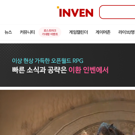
인
벤
로스트아크
뉴스
커뮤니티
게임캘린더
게이머존
라이브/
기대평 이벤트