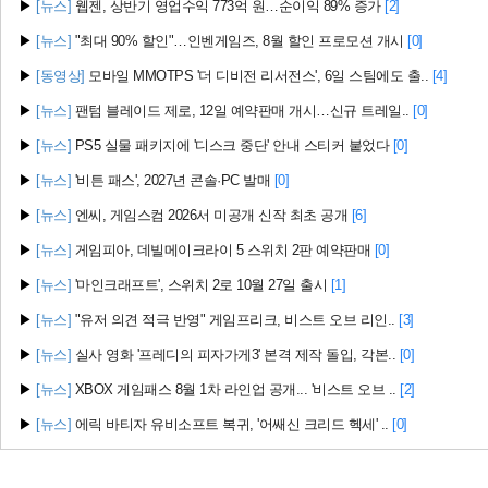
▶
[뉴스]
웹젠, 상반기 영업수익 773억 원…순이익 89% 증가
[2]
▶
[뉴스]
"최대 90% 할인"…인벤게임즈, 8월 할인 프로모션 개시
[0]
▶
[동영상]
모바일 MMOTPS '더 디비전 리서전스', 6일 스팀에도 출..
[4]
▶
[뉴스]
팬텀 블레이드 제로, 12일 예약판매 개시…신규 트레일..
[0]
▶
[뉴스]
PS5 실물 패키지에 '디스크 중단' 안내 스티커 붙었다
[0]
▶
[뉴스]
'비튼 패스', 2027년 콘솔·PC 발매
[0]
▶
[뉴스]
엔씨, 게임스컴 2026서 미공개 신작 최초 공개
[6]
▶
[뉴스]
게임피아, 데빌메이크라이 5 스위치 2판 예약판매
[0]
▶
[뉴스]
'마인크래프트', 스위치 2로 10월 27일 출시
[1]
▶
[뉴스]
"유저 의견 적극 반영" 게임프리크, 비스트 오브 리인..
[3]
▶
[뉴스]
실사 영화 '프레디의 피자가게3' 본격 제작 돌입, 각본..
[0]
▶
[뉴스]
XBOX 게임패스 8월 1차 라인업 공개... '비스트 오브 ..
[2]
▶
[뉴스]
에릭 바티자 유비소프트 복귀, '어쌔신 크리드 헥세' ..
[0]