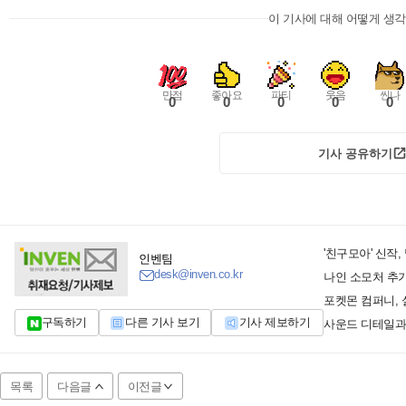
이 기사에 대해 어떻게 생
만점
좋아요
파티
웃음
씬나
0
0
0
0
0
기사 공유하기
'친구모아' 신작,
인벤팀
desk@inven.co.kr
나인 소모처 추가
포켓몬 컴퍼니, 
구독하기
다른 기사 보기
기사 제보하기
목록
다음글
이전글