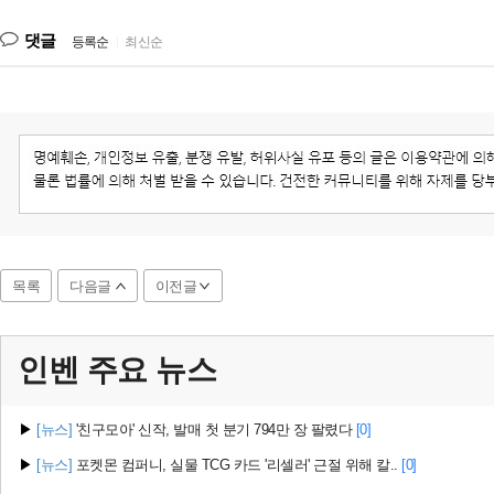
댓글
등록순
|
최신순
목록
다음글
이전글
인벤 주요
뉴스
▶
[뉴스]
'친구모아' 신작, 발매 첫 분기 794만 장 팔렸다
[0]
▶
[뉴스]
포켓몬 컴퍼니, 실물 TCG 카드 '리셀러' 근절 위해 칼..
[0]