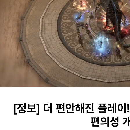
Unmute
Progress
:
Lo
0%
0
[정보]
더 편안해진 플레이!
편의성 