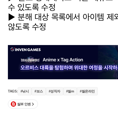
수 있도록 수정
▶ 분해 대상 목록에서 아이템 제
않도록 수정
#낚시
#보스
#성직자
#씰m
#씰온라인
TAGS:
씰M 인벤