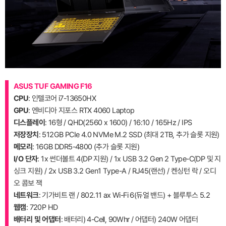
ASUS TUF GAMING F16
CPU
: 인텔코어 i7-13650HX
GPU
: 엔비디아 지포스 RTX 4060 Laptop
디스플레이
: 16형 / QHD(2560 x 1600) / 16:10 / 165Hz / IPS
저장장치
: 512GB PCIe 4.0 NVMe M.2 SSD (최대 2TB, 추가 슬롯 지원)
메모리
: 16GB DDR5-4800 (추가 슬롯 지원)
I/O 단자
: 1x 썬더볼트 4(DP 지원) / 1x USB 3.2 Gen 2 Type-C(DP 및 지
싱크 지원) / 2x USB 3.2 Gen1 Type-A / RJ45(랜선) / 켄싱턴 락 / 오디
오 콤보 잭
네트워크
: 기가비트 랜 / 802.11 ax Wi-Fi 6(듀얼 밴드) + 블루투스 5.2
웹캠
: 720P HD
배터리 및 어댑터
: 배터리) 4-Cell, 90Whr / 어댑터) 240W 어댑터