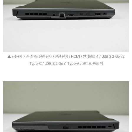
▲ (사용자 기준 좌측) 전원 단자 / 랜선 단자 / HDMI / 썬더볼트 4 / USB 3.2 Gen 2
Type-C / USB 3.2 Gen1 Type-A / 오디오 콤보 잭