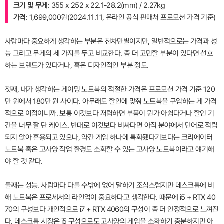
크기 및 무게
: 355 x 252 x 22.1-28.2(mm) / 2.27kg
가격
: 1,699,000원(2024.11.11, 온라인 공식 판매처 프로모션 가격 기준)
사람마다 중요하게 생각하는 부분은 천차만별이지만, 일반적으로는 가격과 성
능 그리고 무게의 세 가지를 두고 비교한다. 좀 더 고민할 부분이 있다면 선호
하는 브랜드가 있다거나, 혹은 디자인적인 부분 정도.
첫째, 내가 생각하는 게이밍 노트북의 적절한 가격은 프로모션 가격 기준 120
만 원에서 180만 원 사이다. 아무래도 할인에 맞춰 노트북을 구입하는 게 가격
적으로 이점이니까. 보통 이것보다 저렴하면 부품이 뭔가 아쉽다거나 할인 기
간을 너무 잘 탄 케이스. 반대로 이것보다 비싸다면 아직 분야에서 단어로 적립
되지 않아 혼용되고 있으나, 약간 게임 하나에 특화됐다기보다는 크리에이터
노트북 혹은 고사양 작업 환경도 소화할 수 있는 고사양 노트북이라고 얘기해
야 할 것 같다.
둘째는 성능. 사람마다 다를 수밖에 없어 말하기 조심스럽지만 데스크톱에 비
해 노트북은 프로세서의 라인업이 중요하다고 생각한다. 때문에 i5 + RTX 40
70의 구성보다 개인적으로 i7 + RTX 4060의 구성이 좀 더 안정적으로 느껴진
다. 데스크톱 시장은 i5 구성으로도 고사양의 게임을 소화하기 충분하지만 아