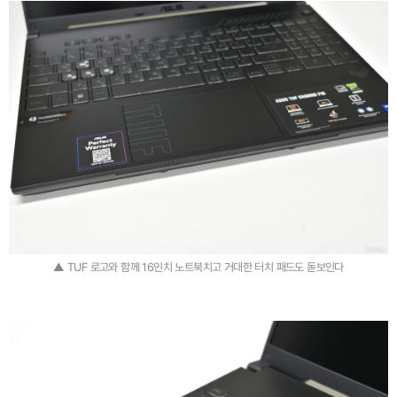
▲ TUF 로고와 함께 16인치 노트북치고 거대한 터치 패드도 돋보인다