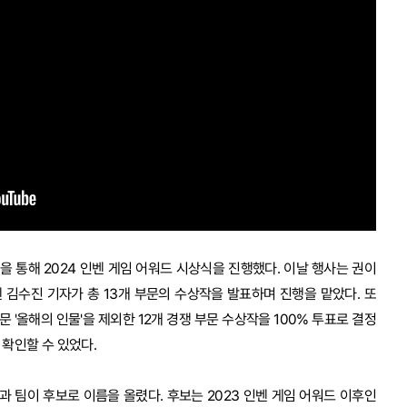
널을 통해 2024 인벤 게임 어워드 시상식을 진행했다. 이날 행사는 권이
 김수진 기자가 총 13개 부문의 수상작을 발표하며 진행을 맡았다. 또
부문 '올해의 인물'을 제외한 12개 경쟁 부문 수상작을 100% 투표로 결정
 확인할 수 있었다.
임과 팀이 후보로 이름을 올렸다. 후보는 2023 인벤 게임 어워드 이후인