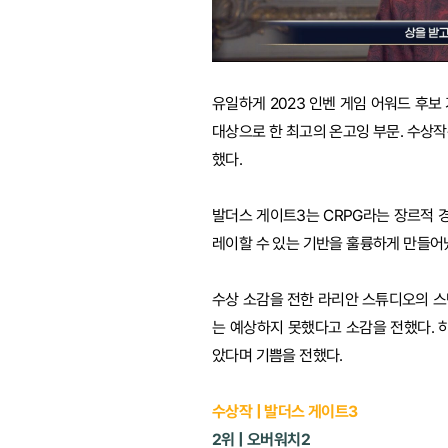
유일하게 2023 인벤 게임 어워드 후보 
대상으로 한 최고의 온고잉 부문. 수상
했다.
발더스 게이트3는 CRPG라는 장르적 
레이할 수 있는 기반을 훌륭하게 만들어
수상 소감을 전한 라리안 스튜디오의 스
는 예상하지 못했다고 소감을 전했다. 
았다며 기쁨을 전했다.
수상작 | 발더스 게이트3
2위 | 오버워치2