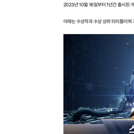
2023년 10월 16일부터 1년간 출시된
아래는 수상작과 수상 상위 타이틀이며 