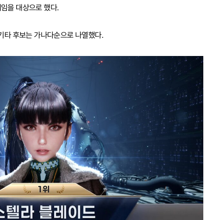
 게임을 대상으로 했다.
기타 후보는 가나다순으로 나열했다.