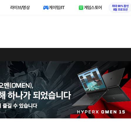
최대 90% 할인
라이브/영상
게이밍/IT
게임스토어
8월 프로모션