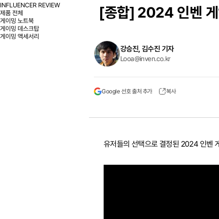
INFLUENCER REVIEW
[종합]
2024 인벤 
제품 전체
게이밍 노트북
게이밍 데스크탑
게이밍 액세서리
강승진, 김수진 기자
Looa@inven.co.kr
Google 선호 출처 추가
복사
유저들의 선택으로 결정된 2024 인벤