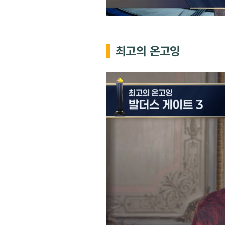
최고의 온고잉