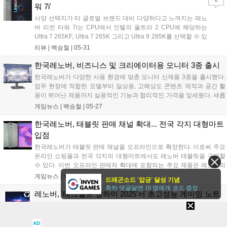
워 7i'
사양 선택지가 타 글로벌 브랜드 대비 다양하다고 느껴지는 레노
버 리전 타워 7i는 CPU에서 인텔의 울트라 2 CPU에 해당하는
Ultra 7 265KF, Ultra 7 265K 그리고 Ultra 9 285K를 선택할 수 있
으며 그래픽카드에서 RTX 5070 Ti 혹은 RTX 5080 중 선택하여
리뷰 |
백승철
|
05-31
시스템을 구성할 수 있다. 즉, 최신 부품을 베이스로 하는 레노버
의 게이밍 완본체 데스크톱이다. PC에 큰 관심이 없는 사람들이
한국레노버, 비즈니스 및 크리에이터용 모니터 3종 출시
라고 해도 많이 들어보셨을 레노버의 게이밍 완본체 데스크톱으
한국레노버가 다양한 사용 환경에 맞춘 모니터 신제품 3종을 출시했다.
로 거대한 케이스, 일체감 덕택에 눈이 호강하는 LED, 그리고 브
업무 현장에 적합한 모델부터 일상용, 고해상도 콘텐츠 제작과 공간 활
랜드 PC의 한계로 알려진 부품 사양에 있어 많은 선택지를 제공
용이 뛰어난 제품까지 실용적인 기능과 합리적인 가격을 앞세웠다. 새롭
하여 인상적이다....
게 선보인 모니터는 ▲L32p-30 ▲L24-4e ▲D19-10으로, 군더더기 없
게임뉴스 |
백승철
|
05-27
는 깔끔한 디자인과 포트 확장성 및 용도별로 특화된 뛰어난 디스플레이
가 특징이다....
한국레노버, 태블릿 판매 채널 확대... 전국 각지 대형마트
입점
한국레노버가 태블릿 판매 채널을 오프라인으로 확장한다. 이로써 주요
온라인 쇼핑몰과 전국 각지의 대형마트에서도 레노버 태블릿을 구매할
수 있다. 이번 오프라인 판매처 확대에 포함되는 주요 제품은 레노버의
프리미엄 플래그십 태블릿 '아이디어 탭 프로(Idea Tab Pro)'다. 아이디
게임뉴스 |
백승철
|
05-26
드래곤소드 '압긍' 달성 기념
어 탭 프로는 서클 투 서치(Circle to Search)와 구글 제미나이(Google
축하 댓글달면 10 명에게 코드 증정
Gemini) 등 AI 기능을 탑재해 스마트한 학습 환경을 제공한다. 또한,
레노버, '테크월드 상하이 2025'서 초고성능 게이밍 노트
12.7인치 3K 디스플레이와 미디어텍 디멘시티 8300으로 시스템 성능을
북 '리전 9i' 공개
강화해 레크리에이션을 즐기기에도 적합하다....
레노버는 '레노버 테크 월드 상하이 2025(Lenovo Tech World
AD
Shanghai 2025)'에서 게이머와 게임 개발자 모두를 위한 초고성능 게이