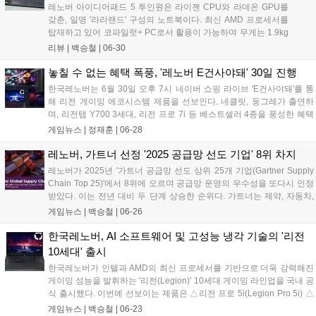
레노버 아이디어패드 5 투인원은 라이젠 CPU와 라데온 GPU를
갖춘, 일명 '라라랜드' 구성의 노트북이다. 최신 AMD 프로세서를
탑재하고 있어 코파일럿+ PC로서 활용이 가능하며 무게는 1.9kg
로 요즘 노트북 치고 가벼운 편은 아니지만 360도 회전이 가능한
리뷰 |
백승철
|
06-30
폼팩터를 지원하여 체감 무게가 낮은 편이다. 그냥 노트북처럼 쓸
수도 있고 360도를 완전 접어서 태블릿처럼 사용할 수도 있다. 별
놓칠 수 없는 혜택 폭풍, '레노버 E건사야돼' 30일 진행
도의 거치가 필요한 경우 텐트 모드를 통해 세워서 영상을 시청하
한국레노버는 6월 30일 오후 7시 네이버 쇼핑 라이브 'E건사야돼'를 통
거나 편하게 드로잉에 전념할 수도 있다....
해 리전 게이밍 에코시스템 제품을 선보인다. 네클릿, 둥그레가 출연하
며, 리전탭 Y700 3세대, 리전 프로 7i 등 베스트셀러 4종을 풍성한 혜택
으로 제공한다. 최대 14% 적립, 쿠폰, 사은품 등 다양한 혜택과 이벤트가
게임뉴스 |
정재훈
|
06-28
준비되어 있다....
레노버, 가트너 선정 '2025 공급망 선도 기업' 8위 차지
레노버가 2025년 '가트너 공급망 선도 상위 25개 기업(Gartner Supply
Chain Top 25)'에서 8위에 오르며 공급망 운영의 우수성을 또다시 인정
받았다. 이는 전년 대비 두 단계 상승한 순위다. 가트너는 제약, 자동차,
소비재, 기술 등 다양한 산업군의 기업들을 대상으로 공급망 전략과 실
게임뉴스 |
백승철
|
06-26
행 역량을 평가해 매년 순위를 발표한다. 평가는 최근 3년간의 재무 실적
과 ESG(환경, 사회, 지배구조) 데이터, 비즈니스 성과, 공급망 커뮤니티
한국레노버, AI 소프트웨어 및 고성능 냉각 기술의 '리전
내 리더십에 대한 전문가 의견을 종합해 이뤄진다....
10세대' 출시
한국레노버가 인텔과 AMD의 최신 프로세서를 기반으로 더욱 강력해진
게이밍 성능을 발휘하는 '리전(Legion)' 10세대 게이밍 라인업을 국내 공
식 출시했다. 이번에 선보이는 제품은 △리전 프로 5i(Legion Pro 5i) △
리전 5(Legion 5) △리전 7i(Legion 7i) △로크(LOQ) 15IRX10 △리전
게임뉴스 |
백승철
|
06-23