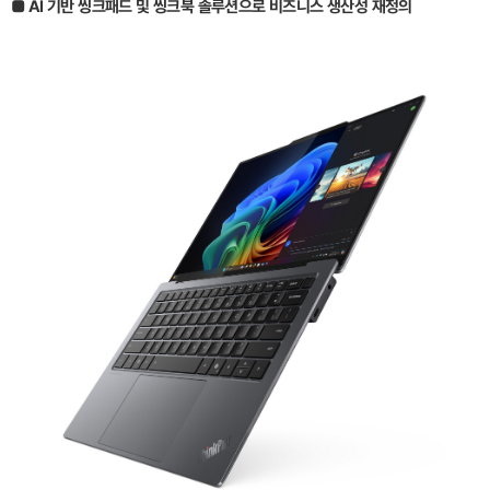
■ AI 기반 씽크패드 및 씽크북 솔루션으로 비즈니스 생산성 재정의