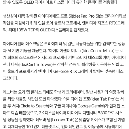
할 수 있도록 OLED 퓨어사이트 디스플레이와 유연한 폼팩터를 적용했다.
생산성이 대폭 강화된 아이디어패드 프로 5i(IdeaPad Pro 5i)는 크리에이티브
작업을 지원하기 위해 인텔 코어 울트라 프로세서, 엔비디아 지포스 RTX 그래
픽, 최대 135W TDP의 OLED 디스플레이를 탑재했다.
아이디어센터 데스크탑은 크리에이터 및 일반 사용자들을 위한 컴팩트한 성능
과 AI 기반 기능을 제공한다. ‘아이디어센터 미니 x(IdeaCentre Mini x)’는 세
계 최초의 스냅드래곤 X 시리즈 프로세서 기반 소비자 데스크톱이며, 아이디어
센터 타워(IdeaCentre Tower)는 강력한 성능 및 확장성을 제공하는 인텔 코
어 울트라 프로세서와 엔비디아 GeForce RTX 그래픽이 탑재된 맞춤형 데스
크탑이다.
레노버는 요가 탭 플러스 외에도 학생과 크리에이터, 일반 사용자의 역량 강화
를 위한 태블릿 라인업 또한 확대했다. 아이디어 탭 프로(Idea Tab Pro)는 서
클 투 서치(Circle to Search)와 구글 제미나이(Google Gemini)가 탑재된 스
마트 학습 태블릿으로, 3K 디스플레이와 미디어텍 디멘시티 8300으로 시스
템 성능을 강화했다. 레노버 탭(Lenovo Tab)은 맞춤형 케이스가 포함된 가볍
고 다재다능한 10.1인치 태블릿으로, 엔터테인먼트 및 이동 중에 사용하기에