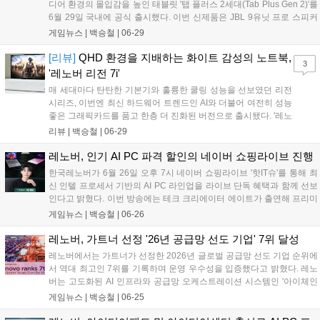
디어 환경의 몰입감을 높인 태블릿 '탭 플러스 2세대(Tab Plus Gen 2)'를
6월 29일 국내에 공식 출시했다. 이번 신제품은 JBL 9유닛 프로 스피커
시스템과 12.1인치 2.5K 고해상도 디스플레이를 탑재하여 선명한 화질
게임뉴스 |
백승철
|
06-29
과 입체적인 사운드를 동시에 제공한다. 또한 스마트폰 음악을 스트리밍
할 수 있는 블루투스 스피커 모드와 대용량 배터리를 갖춰 야외 및 다양
[리뷰]
QHD 환경을 지배하는 화이트 감성의 노트북,
3
한 사용 환경에 최적화됐다....
'레노버 리전 7i'
매 세대마다 탄탄한 기본기와 훌륭한 쿨링 성능을 선보였던 리전
시리즈, 이번엔 최신 하드웨어 트렌드인 AI와 더불어 여전히 성능
좋은 그래픽카드를 품고 한층 더 진화된 버전으로 출시됐다. '레노
버 리전 7i'는 인텔의 최신 코어 울트라 프로세서와 엔비디아 지포
리뷰 |
백승철
|
06-29
스 RTX 50 시리즈를 탑재한 프리미엄 AI 게이밍 노트북이다. 훌
륭한 사양도 돋보이지만, 게이밍 노트북에서 선택지가 좁은 편인
레노버, 인기 AI PC 파격 할인의 네이버 쇼핑라이브 진행
흰색 제품인 점도 매력적인 부분이다....
한국레노버가 6월 26일 오후 7시 네이버 쇼핑라이브 '핫IT슈'를 통해 최
신 인텔 프로세서 기반의 AI PC 라인업을 라이브 단독 혜택과 함께 선보
인다고 밝혔다. 이번 방송에는 테크 크리에이터 에이트가 출연해 프리미
엄 AI 노트북 '요가 슬림 7i 울트라 아우라 에디션'을 비롯한 신제품들을
게임뉴스 |
백승철
|
06-26
소개하며, 제품별 할인 및 적립을 더해 최대 22.6%의 혜택을 제공한다....
레노버, 가트너 선정 '26년 공급망 선도 기업' 7위 달성
레노버에서는 가트너가 선정한 2026년 글로벌 공급망 선도 기업 순위에
서 역대 최고인 7위를 기록하며 운영 우수성을 입증했다고 밝혔다. 레노
버는 고도화된 AI 인프라와 공급망 오케스트레이션 시스템인 '아이체인
(iChain)'을 통해 의사결정 및 분석 작업 시간을 대폭 단축했다. 가트너가
게임뉴스 |
백승철
|
06-25
매년 발표하는 '공급망 선도 상위 25개 기업'은 재무 성과, ESG 지표, 업