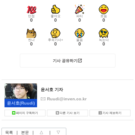
만점
좋아요
파티
웃음
0
0
0
0
씬나
후속기사+
울음
녹는다
0
0
0
0
기사 공유하기
윤서호 기자
Ruudi@inven.co.kr
윤서호
(Ruudi)
페이지 구독하기
다른 기사 보기
기사 제보하기
목록
|
본문
|
△
|
▽