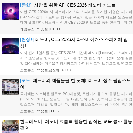
교육, 정서 지원, 자립 프로그램 등을 제공하고 있다. 한국레노버는 연말
[종합]
"사람을 위한 AI", CES 2026 레노버 키노트
연시를 맞아 아이들이 밝고 건강하게 성장하기를 바라는 마음을 담아 준
이번 CES 2026에서 라스베이거스의 스피어를 차지한 기업은 '레노버
비한 선물을 각 시설에 전달했다....
(Lenovo)'였다. 레노버는 행사장 규모에 맞는 자사의 새로운 요소들을
대거 발표했다. 레노버는 이번 CES 2026 키노트를 통해 인공지능이 단
순한 도구를 넘어 사용자의 페르소나를 학습하고 모든 기기를 유기적으
게임뉴스 |
백승철
|
01-09
로 연결하는 '슈퍼 에이전트' 시대의 개막을 선포하며, 레노버는 하이브
리드 AI 전략과 차세대 하드웨어 라인업을 대거 공개했다....
[현장+]
레노버, CES 2026서 라스베이거스 스피어에 입
성!
이제 전시 1일차를 끝낸 CES 2026 기간에 레노버(Lenovo)가 스피어에
서 기조연설을 한다는 것 아닌가. 본격적인 현장 기사 작성에 오래 걸릴
것 같아 설레는 마음을 진정시키고자 간단히 예고편 느낌으로 짧은 포토
기사를 준비해 봤다. 후속 키노트 기사를 기대해 주시기 바란다....
포토뉴스 |
백승철,김찬휘
|
01-07
[포토]
레노버의 제품들을 한 곳에! '레노버 성수 팝업스토
어'
국내에는 노트북을 필두로 PC, 태블릿, 주변기기 등으로 유명한 '레노버
(LENOVO)'에서도 오늘인 11월 17일, 인싸 동네 중 하나인 성수동에 팝
업스토어 개최를 알렸습니다. 해당 팝업스토어는 성수동에 위치한
LCDC에서 11월 30일까지 개최될 예정이라고 합니다. 현장으로 이동 중
포토뉴스 |
백승철
|
11-17
에 확실히 젊음과 활기가 넘치는 성수동의 분위기를 새삼 느낄 수 있었
습니다. 성수동 LCDC에서 이제 막 오픈한 레노버 팝업스토어의 현장,
한국레노버, 레노버 크롬북 활용한 임직원 교육 봉사 활동
사진으로 준비했습니다....
펼쳐