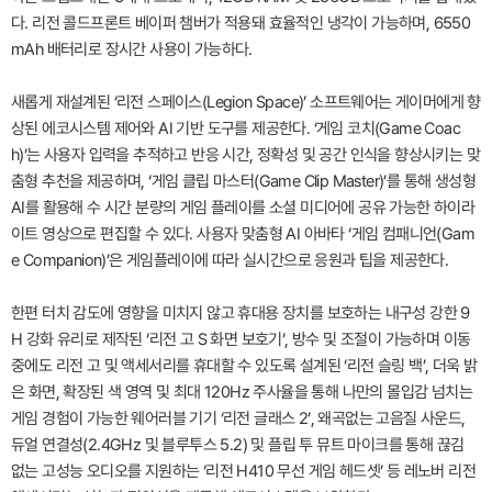
다. 리전 콜드프론트 베이퍼 챔버가 적용돼 효율적인 냉각이 가능하며, 6550
mAh 배터리로 장시간 사용이 가능하다.
새롭게 재설계된 ‘리전 스페이스(Legion Space)’ 소프트웨어는 게이머에게 향
상된 에코시스템 제어와 AI 기반 도구를 제공한다. ‘게임 코치(Game Coac
h)’는 사용자 입력을 추적하고 반응 시간, 정확성 및 공간 인식을 향상시키는 맞
춤형 추천을 제공하며, ‘게임 클립 마스터(Game Clip Master)’를 통해 생성형
AI를 활용해 수 시간 분량의 게임 플레이를 소셜 미디어에 공유 가능한 하이라
이트 영상으로 편집할 수 있다. 사용자 맞춤형 AI 아바타 ‘게임 컴패니언(Gam
e Companion)’은 게임플레이에 따라 실시간으로 응원과 팁을 제공한다.
한편 터치 감도에 영향을 미치지 않고 휴대용 장치를 보호하는 내구성 강한 9
H 강화 유리로 제작된 ‘리전 고 S 화면 보호기’, 방수 및 조절이 가능하며 이동
중에도 리전 고 및 액세서리를 휴대할 수 있도록 설계된 ‘리전 슬링 백’, 더욱 밝
은 화면, 확장된 색 영역 및 최대 120Hz 주사율을 통해 나만의 몰입감 넘치는
게임 경험이 가능한 웨어러블 기기 ‘리전 글래스 2’, 왜곡없는 고음질 사운드,
듀얼 연결성(2.4GHz 및 블루투스 5.2) 및 플립 투 뮤트 마이크를 통해 끊김
없는 고성능 오디오를 지원하는 ‘리전 H410 무선 게임 헤드셋’ 등 레노버 리전