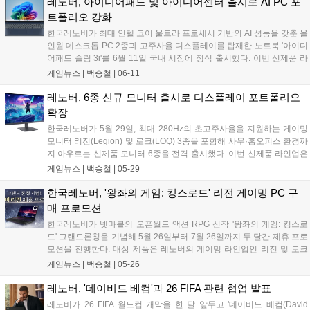
계 전문가 평판 등을 종합적으로 평가하는 권위 있는 순위로 올해 22년
레노버, 아이디어패드 및 아이디어센터 출시로 AI PC 포
째를 맞이했다. 레노버는 지난 2023년 8위, 2024년 10위, 2025년 8위에
트폴리오 강화
이어 올해 7위에 오르며 지속적인 상승세를 기록 중이다....
한국레노버가 최대 인텔 코어 울트라 프로세서 기반의 AI 성능을 갖춘 올
인원 데스크톱 PC 2종과 고주사율 디스플레이를 탑재한 노트북 '아이디
어패드 슬림 3i'를 6월 11일 국내 시장에 정식 출시했다. 이번 신제품 라
인업은 인텔의 최신 프로세서와 향상된 내장 그래픽을 통해 일상적인 업
게임뉴스 |
백승철
|
06-11
무와 멀티태스킹은 물론, 매끄러운 화면 전환이 필요한 캐주얼 게임 플
레이 환경까지 폭넓게 지원하는 것이 특징이다....
레노버, 6종 신규 모니터 출시로 디스플레이 포트폴리오
확장
한국레노버가 5월 29일, 최대 280Hz의 초고주사율을 지원하는 게이밍
모니터 리전(Legion) 및 로크(LOQ) 3종을 포함해 사무·홈오피스 환경까
지 아우르는 신제품 모니터 6종을 전격 출시했다. 이번 신제품 라인업은
인풋랙과 화면 전환 시의 잔상을 줄인 고성능 디스플레이 기술을 탑재해
게임뉴스 |
백승철
|
05-29
게이머들의 플레이 환경을 최적화한 것이 특징이다. 또한, 전 제품에 대
해 3년간의 품질 보증과 함께 무결점 보증 서비스인 리얼 케어(Real
한국레노버, '왕좌의 게임: 킹스로드' 리전 게이밍 PC 구
Care)를 기본 제공하여 제품 신뢰도를 높였다....
매 프로모션
한국레노버가 넷마블의 오픈월드 액션 RPG 신작 '왕좌의 게임: 킹스로
드' 그랜드론칭을 기념해 5월 26일부터 7월 26일까지 두 달간 제휴 프로
모션을 진행한다. 대상 제품은 레노버의 게이밍 라인업인 리전 및 로크
10세대 및 11세대 전 라인업으로 국내 주요 오픈마켓에 입점한 레노버
게임뉴스 |
백승철
|
05-26
공식 판매처에서 해당 제품을 구매하면 게임 아이템 쿠폰을 받을 수 있
다....
레노버, '데이비드 베컴'과 26 FIFA 관련 협업 발표
레노버가 26 FIFA 월드컵 개막을 한 달 앞두고 '데이비드 베컴(David