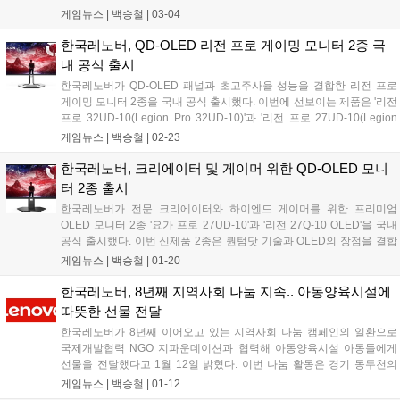
3D 노트북 콘셉트, 폴더블 게이밍 핸드헬드 기기, '레노버 키라(Lenovo
게임뉴스 |
백승철
|
03-04
Qira)'의 첫 출시를 필두로 구성돼 개인용 컴퓨팅이 단순한 도구를 넘어
사용자 및 환경에 지능적으로 적응하는 시스템으로 진화하고 있음을 시
한국레노버, QD-OLED 리전 프로 게이밍 모니터 2종 국
사한다....
내 공식 출시
한국레노버가 QD-OLED 패널과 초고주사율 성능을 결합한 리전 프로
게이밍 모니터 2종을 국내 공식 출시했다. 이번에 선보이는 제품은 '리전
프로 32UD-10(Legion Pro 32UD-10)'과 '리전 프로 27UD-10(Legion
Pro 27UD-10)'으로, 대화면의 몰입감과 정밀한 컨트롤을 모두 갖춘 게
게임뉴스 |
백승철
|
02-23
이밍 환경을 완성한다....
한국레노버, 크리에이터 및 게이머 위한 QD-OLED 모니
터 2종 출시
한국레노버가 전문 크리에이터와 하이엔드 게이머를 위한 프리미엄
OLED 모니터 2종 '요가 프로 27UD-10'과 '리전 27Q-10 OLED'을 국내
공식 출시했다. 이번 신제품 2종은 퀀텀닷 기술과 OLED의 장점을 결합
한 QD-OLED 디스플레이를 탑재해 실제 눈으로 보는 것 같은 생생함을
게임뉴스 |
백승철
|
01-20
선사하며, 어떤 각도에서도 균일한 밝기, 색감을 구현한다. 또한 TUV 라
인란드(TUV Rheinland)의 아이세이프(Eyesafe) 2.0 인증으로 장시간
한국레노버, 8년째 지역사회 나눔 지속.. 아동양육시설에
작업에도 눈의 피로도를 최소화했다....
따뜻한 선물 전달
한국레노버가 8년째 이어오고 있는 지역사회 나눔 캠페인의 일환으로
국제개발협력 NGO 지파운데이션과 협력해 아동양육시설 아동들에게
선물을 전달했다고 1월 12일 밝혔다. 이번 나눔 활동은 경기 동두천의
동두천아동센터, 충남 금산의 향림원, 경남 함양의 성민보육원을 대상으
게임뉴스 |
백승철
|
01-12
로 진행됐다. 각 시설은 아동들의 안정적인 성장을 위해 일상 보호부터