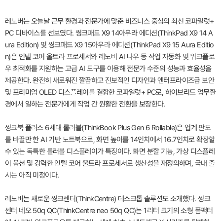
레노버는 오늘날 근무 환경과 전문가에 맞춘 비즈니스 중심의 최신 코파일럿+
PC 디바이스를 선보였다. 씽크패드 X9 14아우라 에디션(ThinkPad X9 14 A
ura Edition) 및 씽크패드 X9 15아우라 에디션(ThinkPad X9 15 Aura Editio
n)은 인텔 코어 울트라 프로세서와 레노버 AI 나우 등 작업 자동화 및 워크플로
우 최적화를 지원하는 고급 AI 도구를 이용해 전문가 수준의 성능과 효율성을
제공한다. 완전히 새로워진 깔끔하고 진보적인 디자인과 엔터프라이즈급 보안
및 프리미엄 OLED 디스플레이를 결합한 코파일럿+ PC로, 하이브리드 업무환
경에서 일하는 전문가에게 작업 간 원활한 전환을 보장한다.
씽크북 플러스 6세대 롤러블(ThinkBook Plus Gen 6 Rollable)은 업계 판도
를 바꿀만 한 AI 기반 노트북으로, 화면 높이를 14인치에서 16.7인치로 확장할
수 있는 독특한 롤러블 디스플레이가 특징이다. 화면 분할 기능, 가상 디스플레
이 옵션 및 강력한 인텔 코어 울트라 프로세서로 생산성을 재정의하며, 국내 출
시는 아직 미정이다.
레노버는 새로운 씽크센터(ThinkCentre) 데스크톱 솔루션도 소개했다. 씽크
센터 네오 50q QC(ThinkCentre neo 50q QC)는 1리터 크기의 소형 폼팩터