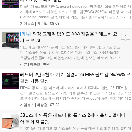
레노버가 e스포츠 재단(Esports Foundation)과 파트너십을 확대하고 세
계 최대 e스포츠 대회인 'e스포츠 월드컵(EWC) 2026'의 파운딩 파트너
(Founding Partner)로 참여한다. 레노버는 8월 23일까지 프랑스 파리에
서 열리는 이번 대회 기간 동안 경기장을 비롯해 연습 시설, 방송 스튜디
게임뉴스 |
백승철
|
08-03
오, 페스티벌 공간 전반에 리전(Legion) 게이밍 데스크톱 PC와 모니터
를 공급한다. 이를 통해 전 세계 100여 개국에서 참가한 2,000명 이상의
[리뷰]
외장 그래픽 없이도 AAA 게임을? '레노버 요
1
선수들이 안정적인 하드웨어 환경에서 경기를 치를 수 있도록 기술적 지
가 프로 7a'
원을 제공한다....
'레노버 요가(Yoga)'는 뛰어난 빌드 퀄리티와 휴대성, 그리고 정교
한 디스플레이를 앞세워 크리에이터와 비즈니스 사용자들에게
호평받아온 플래그십 라인업이다. 이번에 선보인 '레노버 요가 프
로 7a(Yoga Pro 7a Gen 11, 이하 요가 프로 7a)'는 단순한 작업용
리뷰 |
백승철
|
08-03
크리에이터 노트북에 그치지 않는다. AMD의 차세대 APU인 '라
이젠 AI MAX+ 388(Ryzen AI Max+)'과 '라데온 8060S(Radeon
레노버 2만 5천 대 기기 집결.. '26 FIFA 월드컵' 99.99% 무
8060S)' 내장 그래픽을 탑재해, 영상 편집 및 3D 렌더링은 물론
결점 가동 달성
게이머들의 눈길을 사로잡을 만한 강력한 그래픽 연산 성능을 품
FIFA의 공식 기술 파트너 레노버가 북미 3개국에서 열린 '26 FIFA 월드
었다....
컵'의 결승전을 끝으로 AI 기반 기술 솔루션 및 인프라 지원을 성공적으
로 완수했다. 레노버는 경기장과 중계센터 등 600여 곳의 주요 거점에 2
만 5,000대 이상의 디바이스를 배치하고 99.99%의 가동률을 기록하며
게임뉴스 |
백승철
|
07-28
데이터 분석, 심판 판독, 글로벌 중계 전반을 지원했다....
JBL 스피커 품은 레노버 탭 플러스 2세대 출시.. 멀티미디
어 특화 태블릿
한국레노버가 오디오 및 디스플레이 성능을 대폭 강화해 게임 및 멀티미