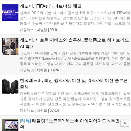
의 '모두를 위한 더 스마트한 AI(Smarter AI for All)' 비전을 반영한다. 이
를 통해 생성형 AI와 하이브리드 인텔리전스를 일상 속 업무, 크리에이티
레노버, 'FIFAe'와 파트너십 체결
브, 엔터테인먼트 전반으로 확장한다....
전세계 PC 1위 기업 레노버가 글로벌 1위 축구 e스포츠 대회 'FIFAe'와
공식 파트너십을 체결하고, 업계를 선도하는 고성능 게이밍 디바이스를
통해 선수들과 국가대표팀을 지원한다고 밝혔다. 이번 파트너십으로 레
노버의 고성능 '리전(Legion)' 게이밍 기기가 FIFAe의 연중 최고 이벤트
게임뉴스 |
백승철
|
09-01
인 'FIFAe 파이널 2025'에 도입 및 활용된다. 레노버는 경기 운영의 공정
성과 안정성을 보장하는 한편, 몰입도 높은 게이밍 경험을 제공해 차세
레노버, 새로운 서비스와 솔루션, 플랫폼으로 하이브리드
대 축구 e스포츠의 새로운 기준을 제시할 계획이다....
AI 확대
레노버가 AI 시대를 맞아 기업 IT 전환 가속화를 위해 '레노버 하이브리드
AI 어드밴티지(Lenovo Hybrid AI Advantage)'를 확장했다. 이번 확장을
통해 레노버는 고성능 서버 기반의 가속 컴퓨팅, 네트워킹, 파트너 통합
기능을 갖춘 AI 인프라를 바탕으로 기업이 AI 팩토리를 구축 및 확장, 운
게임뉴스 |
백승철
|
08-26
영할 수 있도록 지원하는 프레임워크를 제공한다. 새롭게 검증된 솔루션
과 서비스, 플랫폼은 기업이 모든 환경에 맞춰 적합한 AI를 보다 빠르게
한국레노버, 최신 씽크스테이션 및 워크스테이션 솔루션
배포할 수 있도록 지원하고 생산성, 민첩성, 신뢰성을 기반으로 한 비즈
출시
니스 가치 실현을 가능하게 한다....
한국레노버가 전문가를 위한 최신 씽크스테이션 및 워크스테이션 솔루
션을 출시하며 산업별 전문 작업 환경에 최적화된 고성능 워크플로우를
지원한다. 이번에 선보인 제품 및 솔루션은 ▲AI 개발 지원 ▲가상 환경
기반의 공간 컴퓨팅 성능 강화 ▲언제 어디서나 고성능 워크스테이션 접
게임뉴스 |
백승철
|
07-14
근이 가능한 유연한 업무 환경 구현 등 세 가지 핵심 영역에서 워크플로
우를 가속화할 수 있도록 설계됐다....
[리뷰]
태블릿? 노트북? 레노버 아이디어패드 5 투인
6
원