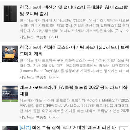
타워 5(Legion Tower 5)이다. 프리미엄급 성능을 갖춘 노트북과 데스크
탑부터 합리적인 가격의 실속형 모델까지 다양한 라인업이 입문자와 하
한국레노버, 생산성 및 멀티태스킹 극대화한 AI 데스크탑
드코어 게이머 모두에게 유효한 선택지를 제공한다....
및 모니터 출시
한국레노버가 차세대 AI 데스크탑 '씽크센터 M 시리즈 6세대'와 새로운
'씽크비전 T 시리즈 모니터'를 출시, 기업의 생산성과 멀티태스킹을 극대
화한다. AI 기반 씽크센터 M 시리즈 6세대 데스크탑은 타이니(Tiny), 소
형(SFF), 타워형의 다양한 폼팩터로 출시돼 사용자의 다양한 니즈를 충
게임뉴스 |
백승철
|
06-11
족한다. CPU, GPU, 독립형 NPU 카드의 조합을 통해 AI 모델 훈련, 3D
설계, 데이터 분석과 같은 복잡한 작업을 원활하게 수행한다....
한국레노버, 한화이글스와 마케팅 파트너십.. 레노버 브랜
드데이 개최
한국레노버가 프로야구 구단 한화이글스와 공식 마케팅 파트너십을 체
결하고, 지난 6월 5일 대전 한화생명볼파크에서 '레노버 브랜드데이
(Lenovo Brand Day)' 행사를 성황리에 개최했다. 이번 행사에는 레노버
의 다양한 라인업을 직접 체험해 볼 수 있는 전시존과 다양한 온오프라
게임뉴스 |
백승철
|
06-09
인 프로모션 및 야구 팬들과 소통하는 이벤트를 마련해 경기를 찾은 관
람객의 큰 관심을 끌었다....
레노버-모토로라, 'FIFA 클럽 월드컵 2025' 공식 파트너십
체결
레노버와 레노버 산하 모토로라 모빌리티(Motorola Mobility)가 '2025
FIFA 클럽 월드컵(FIFA Club World Cup 2025)'과 파트너십을 체결했다.
전 세계 클럽 축구의 새로운 시대를 여는 대회로 주목받고 있는 2025
FIFA 클럽 월드컵은 6월 14일부터 미국에서 개최된다. 6개 대륙 연맹에
게임뉴스 |
백승철
|
06-05
서 가장 상징적인 32개 팀이 참가해 클럽 월드컵 챔피언 자리를 두고 4
주 동안 총 63개의 경기를 치른다....
[리뷰]
최신 부품 장착! 크고 거대한 '레노버 리전 타
2