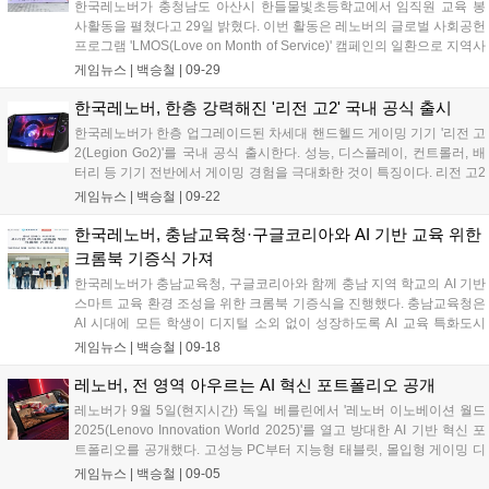
한국레노버가 충청남도 아산시 한들물빛초등학교에서 임직원 교육 봉
사활동을 펼쳤다고 29일 밝혔다. 이번 활동은 레노버의 글로벌 사회공헌
프로그램 'LMOS(Love on Month of Service)' 캠페인의 일환으로 지역사
회와 교육 현장에 실질적인 기여를 하기 위해 기획됐다. 한국레노버는
게임뉴스 |
백승철
|
09-29
한들물빛초등학교 2학년 및 5학년 총 3개 학급을 대상으로 레노버 크롬
북을 활용한 실습 중심의 체험 수업을 제공했다....
한국레노버, 한층 강력해진 '리전 고2' 국내 공식 출시
한국레노버가 한층 업그레이드된 차세대 핸드헬드 게이밍 기기 '리전 고
2(Legion Go2)'를 국내 공식 출시한다. 성능, 디스플레이, 컨트롤러, 배
터리 등 기기 전반에서 게이밍 경험을 극대화한 것이 특징이다. 리전 고2
는 AMD의 최신 라이젠 Z2 프로세서와 라데온 780M GPU를 탑재했다.
게임뉴스 |
백승철
|
09-22
최대 32GB LPDDR5X 메모리와 1TB PCIe Gen4 SSD를 지원하며, 마
이크로 SD슬롯을 통해 최대 2TB까지 확장 가능하다. 마이크로소프트
한국레노버, 충남교육청·구글코리아와 AI 기반 교육 위한
윈도우 11(Windows 11)을 기본 운영체제(OS)로 채택했다....
크롬북 기증식 가져
한국레노버가 충남교육청, 구글코리아와 함께 충남 지역 학교의 AI 기반
스마트 교육 환경 조성을 위한 크롬북 기증식을 진행했다. 충남교육청은
AI 시대에 모든 학생이 디지털 소외 없이 성장하도록 AI 교육 특화도시
확대와 AI 교육센터 조성 등 미래 교육 인프라 구축에 힘쓰고 있다. 이러
게임뉴스 |
백승철
|
09-18
한 비전 아래 세 기관은 총 22개 학교, 68개 학급을 대상으로 '알버스
(Albus)' 프로젝트를 진행한다....
레노버, 전 영역 아우르는 AI 혁신 포트폴리오 공개
레노버가 9월 5일(현지시간) 독일 베를린에서 '레노버 이노베이션 월드
2025(Lenovo Innovation World 2025)'를 열고 방대한 AI 기반 혁신 포
트폴리오를 공개했다. 고성능 PC부터 지능형 태블릿, 몰입형 게이밍 디
바이스, 모토로라 스마트폰까지 아우르는 이번 신제품 라인업은 레노버
게임뉴스 |
백승철
|
09-05