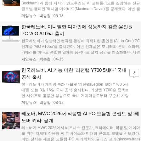
Beckham)'과 함께 자사의 엔드투엔드 AI 포트폴리오를 조명하는 신규
글로벌 캠페인 '맥시멈 데이비드(Maximum David)'를 공개했다. 이번 캠
페인은 디바이스부터 서비스까지 아우르는 레노버의 AI 기술이 게이머,
게임뉴스 |
백승철
|
05-18
크리에이터, 기업 등 다양한 사용자의 창작과 소통, 일상적 생산성에 미
치는 폭넓은 영향력을 전달하는 데 중점을 뒀다....
한국레노버, 미니멀한 디자인에 성능까지 갖춘 올인원
PC 'AIO A105a' 출시
한국레노버가 일상적인 컴퓨팅 환경에 최적화된 올인원 (All-in-One) PC
신제품 'AIO A105a'를 출시했다. 이번 신제품은 모니터와 본체, 스피커,
카메라를 하나로 통합한 일체형 폼팩터로 설치 공간을 최소화했다. 세련
된 클라우드 그레이(Cloud Grey) 색상의 미니멀한 디자인은 거실, 서재
게임뉴스 |
백승철
|
04-15
등 어디에 놓아도 자연스럽게 어울리며 재택근무, 온라인 수업, 엔터테
인먼트 등 다양한 용도로 활용 가능해 쾌적한 홈 컴퓨팅 환경을 제공한
한국레노버, AI 기능 더한 '리전탭 Y700 5세대' 국내
3
다....
공식 출시
한국레노버가 게이밍 특화 태블릿 '리전탭(Legion Tab) Y700 5세
대'를 오는 3월 16일 국내 공식 출시한다. 리전탭 Y700은 콤팩트
한 사이즈와 훌륭한 성능으로 국내 게이머들로부터 꾸준히 사랑
받아온 레노버의 대표 게이밍 태블릿이다. 새롭게 선보이는 5세
게임뉴스 |
백승철
|
03-12
대 제품은 성능, 디스플레이, 발열 제어, AI 기능 등을 전반적으로
강화해 한층 몰입감 있는 게임 경험을 선사한다....
레노버, MWC 2026서 적응형 AI PC·모듈형 콘셉트 및 '레
노버 키라' 공개
레노버가 MWC 2026에서 비즈니스 전문가, 크리에이터, 학생 및 게이머
를 위한 차세대 적응형 AI 디바이스와 미래형 콘셉트 모델을 선보였다.
이번 전시는 새로운 모듈형 PC 아키텍처와 글래스 프리(glasses-free)