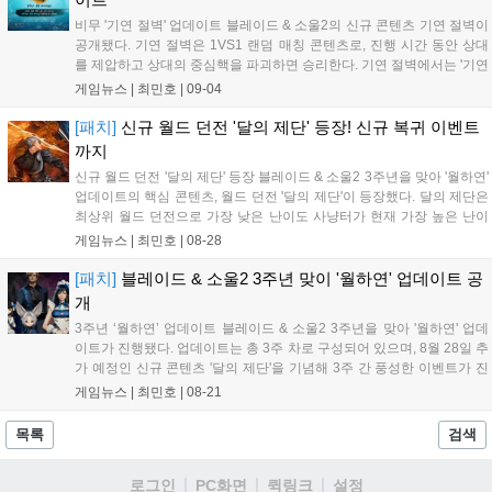
비무 '기연 절벽' 업데이트 블레이드 & 소울2의 신규 콘텐츠 기연 절벽이
공개됐다. 기연 절벽은 1VS1 랜덤 매칭 콘텐츠로, 진행 시간 동안 상대
를 제압하고 상대의 중심핵을 파괴하면 승리한다. 기연 절벽에서는 '기연
절벽의 규율'이 발동, 소울 발동률/상대 소울 억제력이 동일 수치로 적용
게임뉴스 |
최민호
|
09-04
된다. 그외 수치는 유저 능력치로 적용된다. 상대를 제압하면 중심...
[패치]
신규 월드 던전 '달의 제단' 등장! 신규 복귀 이벤트
까지
신규 월드 던전 '달의 제단' 등장 블레이드 & 소울2 3주년을 맞아 '월하연'
업데이트의 핵심 콘텐츠, 월드 던전 '달의 제단'이 등장했다. 달의 제단은
최상위 월드 던전으로 가장 낮은 난이도 사냥터가 현재 가장 높은 난이
도인 공덕의 심판소 6층 퍼플존과 유사한 수준이다. 매우 높은 난이도 많
게임뉴스 |
최민호
|
08-28
큼 풍성한 보상을 지니고 있으며 사냥을 통해 전설 장비 획득하...
[패치]
블레이드 & 소울2 3주년 맞이 '월하연' 업데이트 공
개
3주년 ‘월하연’ 업데이트 블레이드 & 소울2 3주년을 맞아 '월하연' 업데
이트가 진행됐다. 업데이트는 총 3주 차로 구성되어 있으며, 8월 28일 추
가 예정인 신규 콘텐츠 '달의 제단'을 기념해 3주 간 풍성한 이벤트가 진
행된다. 1주 차는 달의 기운을 간직한 풍성한 이벤트다. TJ 쿠폰, 월하연
게임뉴스 |
최민호
|
08-21
패스, 달토끼의 선물 상자 등이 있다. 2주 차에는 레벨...
목록
검색
로그인
PC화면
퀵링크
설정