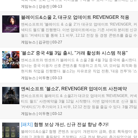
던전 '태동의 요람'과 보스 '풍독룡'이 추가된다. 모든 월드에 신규 귀중품
게임뉴스 |
강승진
|
08-13
'훈장'이 도입되고, 4주년 기념 의상 '순백의 의지'도 선보인다. 업데이트
기념으로 TJ 쿠폰이 지급되며, 신규 및 복귀 이용자를 위한 성장 지원 이
블레이드&소울 2, 대규모 업데이트 REVENGER 적용
벤트도 진행된다. 사전예약은 8월 26일까지 공식 홈페이지에서 진행된
엔씨소프트의 '블레이드 & 소울 2'가 대규모 업데이트 'REVENGER, 커
다....
넥티드 월드'를 진행했다. 이번 업데이트에서는 기존 서버와 분리된 신규
월드 '커넥티드'를 통해 1:1 비무, 12:12 전장 등 경쟁 콘텐츠를 즐길 수
있다. 신규 월드 특화 장비 '리미티드'가 추가되었으며, '소울 커넥트'를 통
게임뉴스 |
김규만
|
03-27
해 기존 서버 캐릭터에도 보상을 제공한다. 업데이트 기념으로 3월 12일
05시 이전 강화 실패 아이템을 복구 가능한 'TJ 쿠폰'을 모든 이용자에게
'블소2' 중국 4월 3일 출시, "거래 활성화 시스템 적용"
지급한다....
엔씨소프트와 텐센트가 블레이드 & 소울 2를 4월 3일 중국에 출시한다.
양사는 중국 이용자 선호 콘텐츠를 적용하고 조작, UI, 모바일 최적화 등
현지화 작업을 진행했다. 블소2는 자유로운 직업 전환, '대응 전투'와 '스
킬 콤보' 등 액션성을 강화했다. 최상급 장비는 게임 플레이로만 획득 가
게임뉴스 |
이두현
|
03-13
능하며, 획득한 모든 아이템은 거래소에서 거래할 수 있다....
엔씨소프트 '블소2', REVENGER 업데이트 사전예약
엔씨소프트의 블레이드 & 소울2가 대규모 업데이트 'REVENGER, 커넥
티드 월드' 사전예약을 3월 12일 시작했다. 이번 업데이트로 신규 월드
'커넥티드'가 추가되어 1:1 비무, 12:12 전장 등을 즐길 수 있다. 3월 25일
까지 사전예약에 참여하면 신규 귀중품 '부채'를 포함한 보상을 얻을 수
게임뉴스 |
이두현
|
03-12
있다. 3월 26일부터는 TJ 쿠폰을 통해 강화 실패 아이템 복구가 가능하
다....
[패치]
협행 보상 개선, 신규 전설 향낭 추가!
블레이드&소울2 협행 콘텐츠 보상이 개편되어 금화, 증표 획득량이 증
가하고 경험치 획득량도 조정됐다. 신규 전설 향낭이 추가되었으며, 약