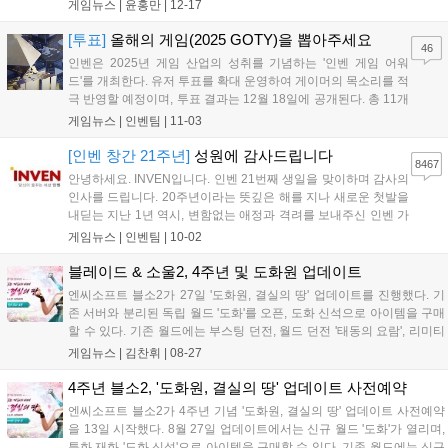
료 소식을 알렸다. 2021년 8월 26일 정식 출시된 '블소2'는 오는
게임뉴스 |
윤홍만
|
12-17
2026년 6월 30일 서비스를 마감하며, 총 4년 10개월간의 대장정
을 마무리하...
[투표]
올해의 게임(2025 GOTY)을 뽑아주세요
46
인벤은 2025년 게임 산업의 성취를 기념하는 '인벤 게임 어워
드'를 개최한다. 유저 투표를 확대 운영하여 게이머의 목소리를 적
극 반영할 예정이며, 투표 결과는 12월 18일에 공개된다. 총 11개
부문에서 유저 투표로 수상작을 결정하며, '올해의 게임'과 '최고
게임뉴스 |
인벤팀
|
11-03
의 기대작' 등 다양한 부문에 투표할 수 있다. 투표는 11월 23일까
지 진행되며, 참여자에게는 추첨을 통해 경품을 제공하는 이벤트
[인벤 창간 21주년]
성원에 감사드립니다
8467
도 진행한다....
안녕하세요. INVEN입니다. 인벤 21번째 생일을 맞이하며 감사의
인사를 드립니다. 20주년이라는 뜻깊은 해를 지나 새로운 첫발을
내딛는 지난 1년 역시, 변함없는 애정과 격려를 보내주신 인벤 가
족 분들이 계셨기에 가능했습니다. 지난 20년간 게임산업계는 대
게임뉴스 |
인벤팀
|
10-02
격변기를 겪었지만 불과 1년 사이에 일어난 변화들은 앞으로의
속도가 더욱 빨라질 것을 실감하게 합...
블레이드 & 소울2, 4주년 및 도화원 업데이트
엔씨소프트 블소2가 27일 '도화원, 결실의 땅' 업데이트를 진행했다. 기
존 서버와 분리된 독립 월드 '도화'를 오픈, 도화 신석으로 아이템을 구매
할 수 있다. 기존 월드에는 부스팅 던전, 월드 던전 '태동의 요람', 리미티
드 장비 '파멸의 메아리'를 업데이트했다. 9월 17일 태동의 요람 세 번째
게임뉴스 |
김찬휘
|
08-27
보스가 추가된다. 블소2는 출시 4주년을 기념해 TJ 쿠폰을 포함한 10종
이 넘는 이벤트를 진행한다....
4주년 블소2, '도화원, 결실의 땅' 업데이트 사전예약
엔씨소프트 블소2가 4주년 기념 '도화원, 결실의 땅' 업데이트 사전예약
을 13일 시작했다. 8월 27일 업데이트에서는 신규 월드 '도화'가 열리며,
특화 재화 '도화 신석'으로 아이템을 구매할 수 있다. 기존 월드에는 신규