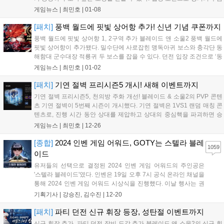
퀘스트 완료가 필요하며 획득권 보상은 기존 던전과 별도로 적용된다.
게임뉴스 |
최민호
|
01-08
1~2구역의 미궁 수문장 미노우, 제국군 배이도, 절대자 풍신, 절대자 뇌
신...
[패치]
풍백 월드에 핏빛 상어항 추가! 신년 기념 쿠폰까지
풍백 월드에 핏빛 상어항 1, 2구역 추가 블레이드 앤 소울2 풍백 월드에
핏빛 상어항이 추가됐다. 밀수단에 사로잡힌 맹독아귀 보스와 충각단 동
해함대 군수대장 적룡귀 두 보스를 잡을 수 있다. 던전 입장 조건으로 ‘동
해를 호령하는’ 퀘스트를 완료해야 하며, 던전의 난이도의 필요 레벨은 1
게임뉴스 |
최민호
|
01-02
구역 76레벨, 2구역 80레벨이다. 관련 의상과 업적, 도감도 추가...
[패치]
기연 절벽 프리시즌5 개시! 새해 이벤트까지
기연 절벽 프리시즌5, 천의방 주화 개선! 블레이드 & 소울2의 PVP 콘텐
츠 기연 절벽이 5번째 시즌이 개시했다. 기연 절벽은 1VS1 랜덤 매칭 콘
텐츠로, 진행 시간 동안 상대를 제압하고 상대의 중심핵을 파괴하면 승
리하는 PVP 콘텐츠다. 기연 절벽에서는 '기연 절벽의 규율'이 발동, 소울
게임뉴스 |
최민호
|
12-26
발동률/상대 소울 억제력이 동일 수치로 적용된다. 그 외 수치...
[종합]
2024 인벤 게임 어워드, GOTY는 스텔라 블레
1059
이드
유저들의 선택으로 결정된 2024 인벤 게임 어워드의 주인공은
'스텔라 블레이드'였다. 인벤은 19일 오후 7시 공식 온라인 채널을
통해 2024 인벤 게임 어워드 시상식을 진행했다. 이날 행사는 권
이슬 아나운서, 인플루언서 인간젤리, 인벤 김수진 기자가 총 13
기획기사 |
강승진, 김수진
|
12-20
개 부문의 수상작을 발표하며 진행을 맡았다. 또한, 2024 인벤 어
워드는 올해 비경쟁 부문 '...
[패치]
파티 던전 신규 휘장 등장, 성탄절 이벤트까지
신규 휘장 추가, 파티 던전 장비 도감 추가 블레이드 앤 소울2의 신규 휘