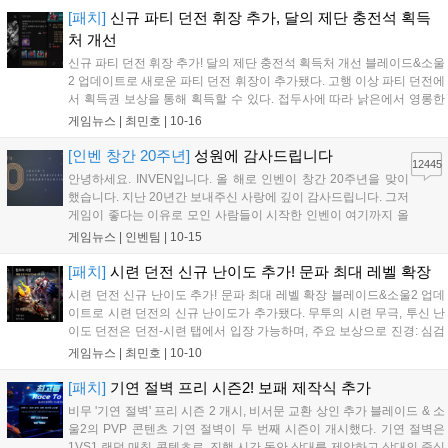
전은...
[패치]
신규 파티 던전 휘장 추가, 달의 제단 충전석 획득
처 개선
신규 파티 던전 휘장 추가! 달의 제단 충전석 획득처 개선 블레이드&소울
2 업데이트로 새로운 파티 던전 휘장이 추가됐다. 고행 이상 파티 던전에
서 획득권 보상을 통해 획득할 수 있다. 접두사에 따라 낡은에서 영롱한
까지 효과 단계가 상승하며, 접미사에 따라 무기별 무공이 강화된다. 휘
게임뉴스 |
최민호
|
10-16
장은 2024년 12월 18일 정기 점검 때 제거된다. 신규 파티 던전 휘...
[인벤 창간 20주년]
성원에 감사드립니다
12445
안녕하세요. INVEN입니다. 올 해로 인벤이 창간 20주년을 맞이
했습니다. 지난 20년간 보내주신 사랑에 깊이 감사드립니다. 그저
게임이 좋다는 이유로 모인 사람들이 시작한 인벤이 여기까지 올
수 있었던 것은 보내주신 사랑과 성원 덕분이라고 생각합니다. 이
게임뉴스 |
인벤팀
|
10-15
럴 때는 강산이 두번 변했다는 말이 습관적으로 나오곤 하지만,
이제는 그 말을 쓰지 못하고, '고작...
[패치]
시련 던전 신규 난이도 추가! 문파 최대 레벨 확장
시련 던전 신규 난이도 추가! 문파 최대 레벨 확장 블레이드&소울2 업데
이트로 시련 던전의 신규 난이도가 추가됐다. 무투의 시련 무극, 투신 난
이도 던전은 던전-시련 탭에서 입장 가능하며, 주요 보상으로 진경: 심검
(각인)등의 전설 무공서와 재료를 얻을 수 있다. 관련 업적과 장비 도감
게임뉴스 |
최민호
|
10-10
효과도 추가됐다. 문파의 최대 레벨이 확장되어 상위 레벨 문파의 혜택...
[패치]
기연 절벽 프리 시즌2! 보패 제작식 추가
비무 '기연 절벽' 프리 시즌 2 개시, 비서문 교환 상인 추가 블레이드 & 소
울2의 PVP 콘텐츠 기연 절벽이 두 번째 시즌이 개시했다. 기연 절벽은
1VS1 랜덤 매칭 콘텐츠로, 진행 시간 동안 상대를 제압하고 상대의 중심