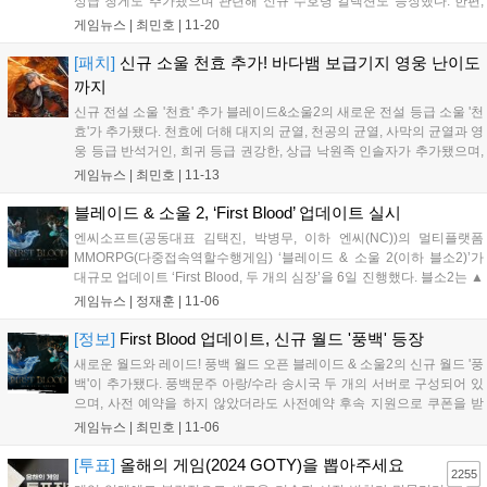
상급 청게도 추가됐으며 관련해 신규 수호령 컬렉션도 등장했다. 한편,
신규 장신구도 추가됐다. 태초의 지배자 반지는 2차 전설반지로 +3 푸른
게임뉴스 |
최민호
|
11-20
군주의 심장 등 장신구를 업그레이드 해 제작할 수 있다. 더 강력...
[패치]
신규 소울 천효 추가! 바다뱀 보급기지 영웅 난이도
까지
신규 전설 소울 '천효' 추가 블레이드&소울2의 새로운 전설 등급 소울 '천
효'가 추가됐다. 천효에 더해 대지의 균열, 천공의 균열, 사막의 균열과 영
웅 등급 반석거인, 희귀 등급 권강한, 상급 낙원족 인솔자가 추가됐으며,
관련 도감 효과도 등장했다. 천효의 새로운 블레이드 효과, 각성 무공 효
게임뉴스 |
최민호
|
11-13
과, 소울 패시브도 추가되었다. 바다뱀 보급기지 '영웅' 난이...
블레이드 & 소울 2, ‘First Blood’ 업데이트 실시
엔씨소프트(공동대표 김택진, 박병무, 이하 엔씨(NC))의 멀티플랫폼
MMORPG(다중접속역할수행게임) ‘블레이드 & 소울 2(이하 블소2)’가
대규모 업데이트 ‘First Blood, 두 개의 심장’을 6일 진행했다. 블소2는 ▲
신규 레이드 월드 풍백 ▲월드 스코어 ▲블러드 보스 ▲패스트 트랙
게임뉴스 |
정재훈
|
11-06
▲TJ’s쿠폰 등 다양한 컨텐츠를 선보인다. ‘풍백’은 PV...
[정보]
First Blood 업데이트, 신규 월드 '풍백' 등장
새로운 월드와 레이드! 풍백 월드 오픈 블레이드 & 소울2의 신규 월드 '풍
백'이 추가됐다. 풍백문주 아랑/수라 송시국 두 개의 서버로 구성되어 있
으며, 사전 예약을 하지 않았더라도 사전예약 후속 지원으로 쿠폰을 받
을 수 있다. 쿠폰 번호는 풍백문주 아랑 서버는
게임뉴스 |
최민호
|
11-06
BNS2FIRSTBLOODSINSU, 수라 송시국 서버는
BNS2FIRSTBLOODSURA이다....
[투표]
올해의 게임(2024 GOTY)을 뽑아주세요
2255