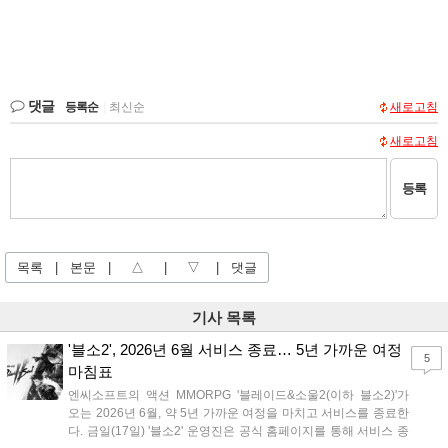
댓글
등록순
|
최신순
새로고침
새로고침
등록
목록
|
본문
|
△
|
▽
|
댓글
기사 목록
'블소2', 2026년 6월 서비스 종료… 5년 가까운 여정
5
마침표
엔씨소프트의 액션 MMORPG '블레이드&소울2(이하 블소2)'가
오는 2026년 6월, 약 5년 가까운 여정을 마치고 서비스를 종료한
다. 금일(17일) '블소2' 운영진은 공식 홈페이지를 통해 서비스 종