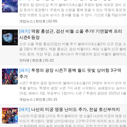
무원의 탑 장비도감 추가! 블레이드&소울2 무원의 탑에 새로운 장비 도
감 효과가 등장했다. 무원의 탑 소탕을 통해 얻을 수 있는 '무원의 증표'로
한정 이벤트 도감과 보너스 효과를 얻을 수 있다. 기간은 2월 5일(수)부
터 4월 2일 정검 전까지다. 명중, 방어력 등 유용한 스탯을 올릴 수 있다.
게임뉴스 |
최민호
|
02-05
수호령 탐험대 패스 지역이 해룡산맥 남부로 변경되었다. 이...
[패치]
역왕 홍성근, 검선 비월 소울 추가! 기연절벽 프리
시즌6 등장
신규 소울 역왕 홍성근/검선 비월 추가 블레이드&소울2의 신규 전설 소
울 2종이 추가됐다. 역왕 홍성근, 검선 비월이다. 해당 소울의 신규 블레
이드 효과, 각성 무공, 소울 패시브가 추가됐으며 검선 비월의 블레이드
효과 천월검과 역왕 홍석근의 블레이드 효과 역왕지진권이 14레벨에 도
인터뷰 |
최민호
|
01-22
달하면 사용할 수 있는 새로운 공명기 ‘압권천비검’도 등장했다. 여기에
신...
[패치]
투쟁의 광장 시즌7! 풍백 월드 핏빛 상어항 3구역
추가
시즌7 투쟁의 광장 업데이트 블레이드&소울2의 24명의 유저가 모여 전
투를 펼치는 '투쟁의 광장' 시즌 7이 새로 시작된다. 승패점수는 승리시
15점, 패배시 3점, 무승부시 1점이다. 시즌 7 투쟁의 광장은 2025년 1월
15일(수)부터 2025년 3월 12일 (수) 정기 점검 전까지 즐길 수 있으며,
게임뉴스 |
최민호
|
01-15
매주 월, 수, 오후 8시~8시 30분까지 입장하...
[패치]
나선의 미궁 영웅 난이도 추가, 전설 호신부까지
나선의 미궁 영웅 난이도 추가 블레이드 앤 소울2 나선의 미궁의 영웅 난
이도가 추가된다. 영웅 난이도에서는 1구역~2구역 까지의 보스 몬스터
가 등장하며 보다 높은 보상을 얻을 수 있다. 입장 조건으로 광기의 부름