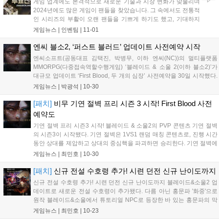
게임 업계에도 본격적으로 새로운 기술과 시장 변화가 맞물리며
2024년에도 많은 게임이 팬들을 찾았습니다. 그 속에서도 전통적
인 시리즈의 부활이 오랜 팬들을 기쁘게 하기도 했고, 기대하지
못했던 신작이 깜짝 흥행을 거두기도 했습니다. 특히 일본은 물론
게임뉴스 |
인벤팀
|
11-01
한국, 중국의 게임이 글로벌 시장에서 큰 흥행을 거두며 동아시아
3국에 대한 기대가 높아지기도 했습니다....
엔씨 블소2, ‘퍼스트 블러드’ 업데이트 사전예약 시작
엔씨소프트(공동대표 김택진, 박병무, 이하 엔씨(NC))의 멀티플랫폼
MMORPG(다중접속역할수행게임) ‘블레이드 & 소울 2(이하 블소2)’가
대규모 업데이트 ‘First Blood, 두 개의 심장’ 사전예약을 30일 시작했다.
블소2는 신규 레이드 월드 ‘풍백’을 선보인다. 풍백은 ‘이름 없는 자’의 뒤
게임뉴스 |
박광석
|
10-30
를 이은 레이드 월드로 ‘수라 송시국’과 ‘풍백문주...
[패치]
비무 기연 절벽 프리 시즌 3 시작! First Blood 사전
예약도
기연 절벽 프리 시즌3 시작! 블레이드 & 소울2의 PVP 콘텐츠 기연 절벽
의 시즌3이 시작됐다. 기연 절벽은 1VS1 랜덤 매칭 콘텐츠로, 진행 시간
동안 상대를 제압하고 상대의 중심핵을 파괴하면 승리한다. 기연 절벽에
서는 '기연 절벽의 규율'이 발동, 소울 발동률/상대 소울 억제력이 동일 수
게임뉴스 |
최민호
|
10-30
치로 적용된다. 그외 수치는 유저 능력치로 적용된다. 상대를...
[패치]
신규 전설 수호령 추가! 시련 던전 신규 난이도까지
신규 전설 수호령 추가! 시련 던전 신규 난이도까지 블레이드&소울2 업
데이트로 새로운 전설 수호령이 추가됐다. 다름 아닌 홍문파 '화중'으로
원작 블레이드&소울에서 튜토리얼 NPC로 등장한 바 있는 홍문파의 막
내 캐릭터다. 화중과 함께 영웅 등급 오름, 희귀 등급 삼색거와, 상급 황
게임뉴스 |
최민호
|
10-23
게 수호령도 추가됐으며, 신규 수호령 컬렉션도 업데이트됐다. 시련 던