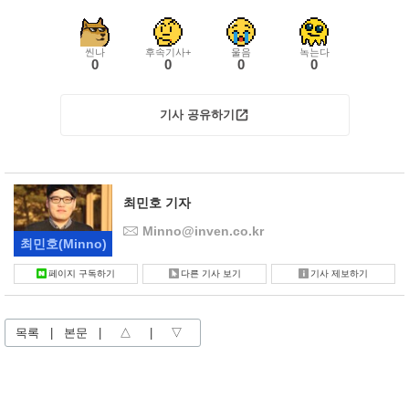
씬나
후속기사+
울음
녹는다
0
0
0
0
기사 공유하기
최민호 기자
Minno@inven.co.kr
최민호
(Minno)
페이지 구독하기
다른 기사 보기
기사 제보하기
목록
|
본문
|
△
|
▽