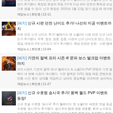
장이 추가됐다. 휘장은 희생의 무덤 3구역 이상 파티 던전의 획득권 보상
으로 얻을 수 있다. 신규 휘장은 2025년 2월 12일 정기 점검 때 제거된
다. 휘장은 낡은부터 영롱한까지 등급이 있으며, 등급에 따라 얻을 수 있
게임뉴스 |
최민호
|
12-11
는 특수 효과 최대 단계가 결정된다. 새로우 휘장이 추가됨에 따...
[패치]
신규 시련 던전 난이도 추가! 나선의 미궁 이벤트까
지
시련 던전 신규 난이도 추가! 블레이드 앤 소울2의 시련 던전 신규 난이
도가 추가됐다. 무투, 창조, 영혼, 집중, 시련의 신규 난이도로 헌신, 천신,
영겁, 태초의 4개 난이도가 각가 추가됐다. 해당 던전은 던전 - 시련 탭에
서 입장할 수 있다. 각 던전의 주요 보상은 신선루(각인), 소울 파편, 언령
게임뉴스 |
최민호
|
12-04
석 상자 등 기존 던전의 보상이 강화된 형태다. 신규...
[패치]
기연의 절벽 프리 시즌 4! 문파 보스 벌크업 이벤트
까지
프리 시즌4, 기연의 절벽 개시! 블레이드 & 소울2의 PVP 콘텐츠 기연 절
벽이 네 번째 시즌이 개시했다. 기연 절벽은 1VS1 랜덤 매칭 콘텐츠로,
진행 시간 동안 상대를 제압하고 상대의 중심핵을 파괴하면 승리하는
PVP 콘텐츠다. 기연 절벽에서는 '기연 절벽의 규율'이 발동, 소울 발동률/
게임뉴스 |
최민호
|
11-27
상대 소울 억제력이 동일 수치로 적용된다. 그외 수치는 유저...
[패치]
신규 수호령 송시국 추가! 풍백 월드 PVP 이벤트
등장!
신규 전설 수호령 '송시국' 추가 블레이드 앤 소울2의 새로운 전설 등급
수호령 '송시국'이 추가됐다. 송시국과 함께 영웅 곽호룡, 희귀 노이토모,