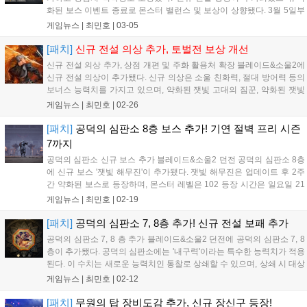
화된 보스 이벤트 종료로 몬스터 밸런스 및 보상이 상향됐다. 3월 5일부
터 11일까지 월드 서버 이전이 확장되며, 태록/비옥/해룡/백사/열풍/반달
게임뉴스 |
최민호
|
03-05
월드가 대상이다. 풍백 월드는 전출만 가능하다. 서버 이전은 매일 10시,
14시, 18시에 진행된다....
[패치]
신규 전설 의상 추가, 토벌전 보상 개선
신규 전설 의상 추가, 상점 개편 및 주화 활용처 확장 블레이드&소울2에
신규 전설 의상이 추가됐다. 신규 의상은 소울 친화력, 절대 방어력 등의
보너스 능력치를 가지고 있으며, 약화된 잿빛 고대의 짐꾼, 약화된 잿빛
해무진, 공덕의 심판소 7~8층 네임드에서 확률적으로 획득할 수 있다.
게임뉴스 |
최민호
|
02-26
신규 의상 관련 업적도 추가됐다. 신규 의상을 착용하고 춤추기, 웃...
[패치]
공덕의 심판소 8층 보스 추가! 기연 절벽 프리 시즌
7까지
공덕의 심판소 신규 보스 추가 블레이드&소울2 던전 공덕의 심판소 8층
에 신규 보스 '잿빛 해무진'이 추가됐다. 잿빛 해무진은 업데이트 후 2주
간 약화된 보스로 등장하며, 몬스터 레벨은 102 등장 시간은 일요일 21
시 15분이다. 공덕의 심판소 8층 시간이 왜곡된 심판실에서 잿빛 해무진
게임뉴스 |
최민호
|
02-19
을 만날 수 있다. 공덕의 심판소에는 '내구력'이라는 특수한 능력치가...
[패치]
공덕의 심판소 7, 8층 추가! 신규 전설 보패 추가
공덕의 심판소 7, 8 층 추가 블레이드&소울2 던전에 공덕의 심판소 7, 8
층이 추가됐다. 공덕의 심판소에는 '내구력'이라는 특수한 능력치가 적용
된다. 이 수치는 새로운 능력치인 통찰로 상쇄할 수 있으며, 상쇄 시 대상
에게 입히는 피해량을 증가시킨다. 이외에도 일반, 정예 몬스터 리젠 시
게임뉴스 |
최민호
|
02-12
4초간 상태이상에 면역되며 비각인 희귀 거울, 공덕의 심판소 희귀...
[패치]
무원의 탑 장비도감 추가, 신규 장신구 등장!