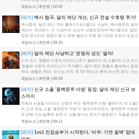
핵을 파괴하면 승리하는 PVP 콘텐츠다. 기연 절벽에서는 '기연 절벽의
게임뉴스 |
최민호
|
10-02
규율'이 발동, 소울 발동률/상대 소울 억제력이 동일 수치로...
[패치]
백사 협곡, 달의 제단 개선, 신규 전설 수호령 추가!
백사협곡, 달의 제단 개선 블레이드&소울2의 사냥터, 백사협곡과 달의
제단이 개선된다. 두 사냥터의 보상이 상향조정되며 백사협곡은 일반,
정예 몬스터의 경험치 증가, 체력 밸런스 하향 등 다양한 조정이 있었고
네임드 몬스터는 일정 확률로 혼돈 네임드 몬스터가 등장, 각종 추가 보
게임뉴스 |
최민호
|
09-25
상을 받을 수 있다. 달의 제단은 일반, 혼돈 네임드 보스 몬스터의 보상이
상...
[패치]
달의 제단 사냥하고 '운명의 성도' 열자!
신규 보스 '청월의 수호자 리오리노'추가 블레이드 앤 소울2의 신규 보스
'청월의 수호자 리오리노'가 추가됐다. 달의 제단 현월의 틈새에서 등장
하며, 레벨은 95다. 보스는 처치 후 50~56시간 후에 리스폰 된다. 지난
'청월의 수호자 노력대귀'와 유사한 신규 보스다. 신규 운명의 성도, 수호
게임뉴스 |
최민호
|
09-19
령 탐험대 패스 지역 변경 여기에 신규 운명의 성도가 등장,...
[패치]
신규 소울 '풍백문주 아랑' 등장, 달의 제단 신규 보
스까지
천풍과 뇌광을 다스리는 진명의 주인 ‘풍백문주 아랑’ 블레이드 앤 소울2
의 신규 전설 소울 ‘풍백문주 아랑’이 업데이트되었다. 풍백문주 아랑은
첫 번째 서브 슬롯에 장착 시 소울 패시브 효과가 발동한다. 적들을 한곳
에 모아 광역 공격을 하고 특정 확률로 무공에 의한 통제에 면역되는 효
게임뉴스 |
최민호
|
09-11
과가 발동하여 PVP 전투에 유리한 효과를 가지고 있다. 풍백문주 아랑...
[패치]
1vs1 진검승부가 시작된다, ‘비무: 기연 절벽’ 업데
이트