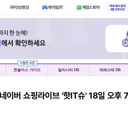
최대 90% 할인
라이브/영상
게이밍/IT
게임스토어
8월 프로모션
콘솔마스 가이드
밀리시타 DB
데레스테 DB
네이버 쇼핑라이브 '핫IT슈' 18일 오후 