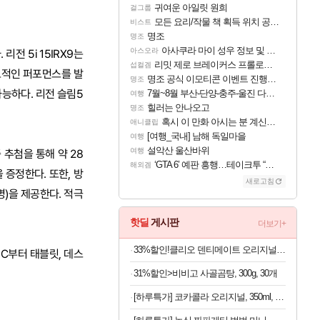
귀여운 아일릿 원희
걸그룹
모든 요리/작물 책 획득 위치 공략 (36개) - 미식가 도전과제
비스트
명조
명조
아사쿠라 마이 성우 정보 및 주요 필모
아스오라
리전 5i 15IRX9는
리밋 제로 브레이커스 프롤로그 테스트 후기 영상 업로드
섭컬겜
압도적인 퍼포먼스를 발
명조 공식 이모티콘 이벤트 진행해봤습니다! 참여부터 추첨까지????
명조
능하다. 리전 슬림5
7월~8월 부산-단양-충주-울진 다녀왔어요~
여행
힐러는 안나오고
명조
혹시 이 만화 아시는 분 계신가요
애니클립
[여행_국내] 남해 독일마을
여행
설악산 울산바위
여행
추첨을 통해 약 28
‘GTA 6’ 예판 흥행…테이크투 “내부 예상 크게 넘어”
해외겜
 증정한다. 또한, 방
새로고침
명)을 제공한다. 적극
핫딜
게시판
더보기+
33%할인!클리오 덴티메이트 오리지널 초극세모, 10개입, 3개
C부터 태블릿, 데스
31%할인>비비고 사골곰탕, 300g, 30개
[하루특가] 코카콜라 오리지널, 350ml, 24개