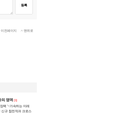
등록
이전페이지
맨위로
가의 영역
[1]
확장팩 ‘~가속하는 미래
함한 신규 참전작과 크로스