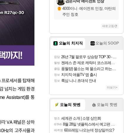
검은사막 에이전트 인장
4000이니
·
에이전트 인장, 마탄의
주인 칭호
새로고침
오늘의 치지직
오늘의 SOOP
26년 7월 팔로우 상승량 TOP 30 - 월간 치지직
잡담
젠레스 존 제로 캐릭터 코스프레한 꽁주
짤방
풍월량) 물소는 왜 물소라고 하는거야? 아! 그만 ㅋㅋ
클립
치지직 애플TV 앱 출시
정보
3) 프로세서를 탑재해
룩삼 니니 초대석 안내
정보
더보기+
입감 넘치는 게임 환경
Assistant)를 통
오늘의 팟벤
오늘의 핫벤
세계관 소개 | 소명 상인회
명조
시야각 VA 패널은 상하
8월 28일 넷플릭스에서 예고편 공개 예정
GTA6
80Hz의 고주사율과
60프레임 나오는데 정상일까요?
레퀴엠