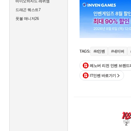
바이오하자드 레퀴엠
드래곤 퀘스트7
풋볼 매니저26
#it인벤
#네이버
TAGS:
레노버 리전 인벤 브랜드
IT인벤 바로가기
만점
2