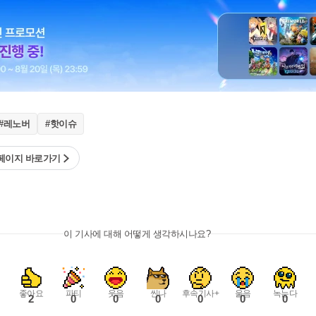
#레노버
#핫이슈
페이지 바로가기
이 기사에 대해 어떻게 생각하시나요?
좋아요
파티
웃음
씬나
후속기사+
울음
녹는다
2
0
0
0
0
0
0