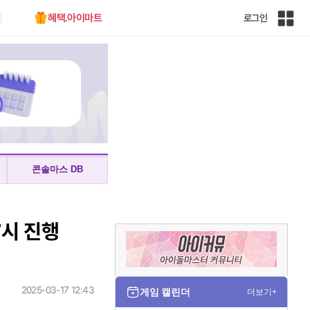
혜택.아이마트
로그인
인
벤
전
체
사
이
트
맵
콘솔마스 DB
7시 진행
2025-03-17 12:43
게임 캘린더
더보기+