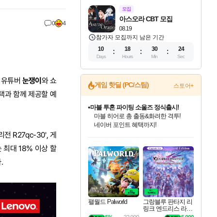
모집
아스오라 CBT 모집
0
4
08.19
참가자 모집까지 남은 기간
10
18
30
23
Days
Hours
Min
Sec
문 유튜버
눈쟁이
와 쇼
게임 핫딜 (PC/스팀)
스토어+
택과 함께 제공할 예
마블 투혼 파이팅 소울즈 정식출시!
마블 히어로 총 출동&화려한 격투!
네이버 포인트 혜택까지!
 R27qc-30', 게
인벤게임즈 8월 특별 할인!
드래곤소드: 어웨이크닝 입점!
문명 7 특별 할인!
귀무자: 검의 길 예약 판매 중!
비스트 오브 리인카네이션 정식 출시!
커세어 코브 출시 기념 할인!
더 렐릭 퍼스트 가디언 정식 출시
베데스다 40주년 기념 할인 중!
캡콤 프렌차이즈 할인 진행 중!
캡콤 일부 상품 상시 할인
스타워즈 은하계 레이서
로블록스 기프트 카드 공식 입점
인기 퍼블리셔 모음!
스팀으로 만나는 드래곤소드!
조선&고려 DLC 출시 예정
10% 할인과
게임프릭 신작 IP
해적'섬'을 발전시키자!
설화x하드코어 액션!
베데스다의 명작들을
몬헌, 바하 등 인기 IP를
몬헌 와일즈 & 드래곤즈 도그마2
인벤게임즈에서 10% 추가 적립
Robux를 가장 안전하고
는 최대 18% 이상 할
최대 90% 할인가를 만나보세요!
네이버혜택과 함께 만나보세요!
50%할인&추가 적립까지!
이니&베니 혜택까지!
네이버 혜택가와 함께 예약하세요!
할인&네이버혜택으로 만나보세요!
네이버페이 혜택과 만나보세요!
40주년 프로모션으로 만나보세요!
할인가에 만나보세요!
일부 에디션 상시 할인!
혜택으로 예약 판매 중
편안하게 충전하세요
.
팰월드 Palworld
그랑블루 판타지 리
링크 엔드리스 라그
나로크 업그레이드