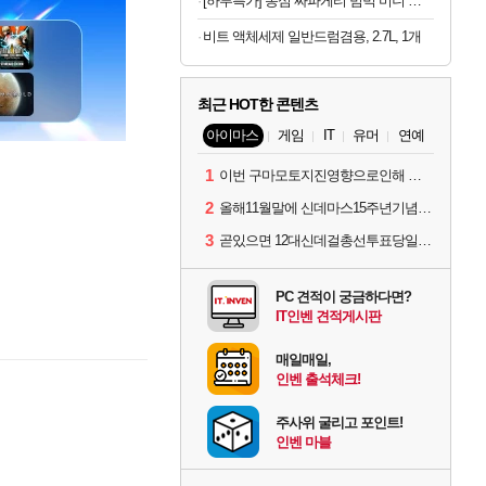
[하루특가] 농심 짜파게티 범벅 미니 컵라면 70g, 12개
비트 액체세제 일반드럼겸용, 2.7L, 1개
최근 HOT한 콘텐츠
아이마스
게임
IT
유머
연예
1
이번 구마모토지진영향으로인해 아이돌 커뮤니케이션 매일 게시물이 중단된다고하네요ㅠ
2
올해11월말에 신데마스15주년기념 라이브를 하네요
3
곧있으면 12대신데걸총선투표당일이네요.
PC 견적이 궁금하다면?
IT인벤 견적게시판
매일매일,
인벤 출석체크!
주사위 굴리고 포인트!
인벤 마블