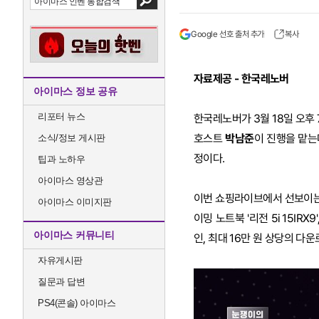
Google 선호 출처 추가
복사
자료제공 - 한국레노버
아이마스 정보 공유
리포터 뉴스
한국레노버가 3월 18일 오후 
호스트
박남준
이 진행을 맡는
소식/정보 게시판
정이다.
팁과 노하우
아이마스 영상관
이번 쇼핑라이브에서 선보이는 제품은
아이마스 이미지판
이밍 노트북 '리전 5i 15IRX
아이마스 커뮤니티
인, 최대 16만 원 상당의 다
자유게시판
질문과 답변
PS4(콘솔) 아이마스