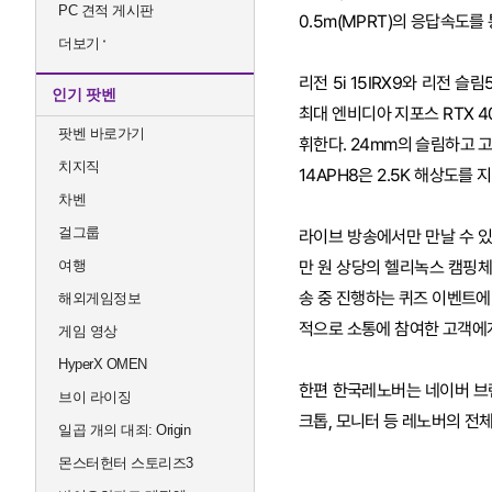
PC 견적 게시판
0.5m(MPRT)의 응답속도를
더보기
리전 5i 15IRX9와 리전 슬
인기 팟벤
최대 엔비디아 지포스 RTX 4
팟벤 바로가기
휘한다. 24mm의 슬림하고 
치지직
14APH8은 2.5K 해상도를
차벤
걸그룹
라이브 방송에서만 만날 수 있
여행
만 원 상당의 헬리녹스 캠핑체어
송 중 진행하는 퀴즈 이벤트에
해외게임정보
적으로 소통에 참여한 고객에게
게임 영상
HyperX OMEN
한편 한국레노버는 네이버 브랜
브이 라이징
크톱, 모니터 등 레노버의 전체
일곱 개의 대죄: Origin
몬스터헌터 스토리즈3