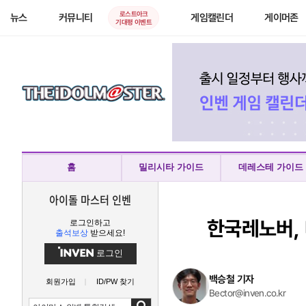
로스트아크
뉴스
커뮤니티
게임캘린더
게이머존
기대평 이벤트
홈
밀리시타 가이드
데레스테 가이드
아이돌 마스터 인벤
한국레노버, 
로그인하고
출석보상
받으세요!
로그인
백승철 기자
회원가입
ID/PW 찾기
Bector@inven.co.kr