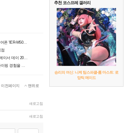
추천 코스프레 갤러리
사운드 디테일과 착용감 잡았다... 소니, 프로페셔널 이어폰 'IER-M500' 공개
입점
창립 50주년 맞은 에이서, UMPC·AI 노트북 공개하는 '에이서 데이 2026' 개최
교보문고 강남점에 등장한 로지텍 팝업스토어, 책과 타이핑 경험을 잇는다
승리의 여신: 니케 팀스파클-륨 마스트: 로
망틱 메이드
이전페이지
맨위로
새로고침
새로고침