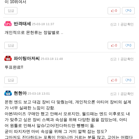
이 10위여서
답글
0
0
반격태세
25-03-18 11:37
신고
|
공감 확인
개인적으로 몬헌류는 정말별로 ..
답글
0
0
파이팅아저씨
25-03-18 11:48
신고
|
공감 확인
투표완료!!
답글
0
0
현현아
25-03-18 13:01
신고
|
공감 확인
몬헌 엔드 보고 대검 장비 다 맞췄는데, 개인적으론 아티어 장비의 설계
가 너무 실패한 느낌이 강함.
아본/라이즈 구매만 했고 안해서 모르지만, 월드때는 엔드 이후로도 내
가 맞추고 싶은 장비 스펙과 속성을 위해 다양한 몹을 잡았는데, 아티
어 원툴로 인해서 알슈/고어/진다하드만 뺑뺑이 돎.
굳이 따지자면 마비 속성을 위해 그 거미 깔짝 잡는 정도?
그마저도 진다하드는 포획이 안되니까 거르는 분들 많고, 고어는 어렵다