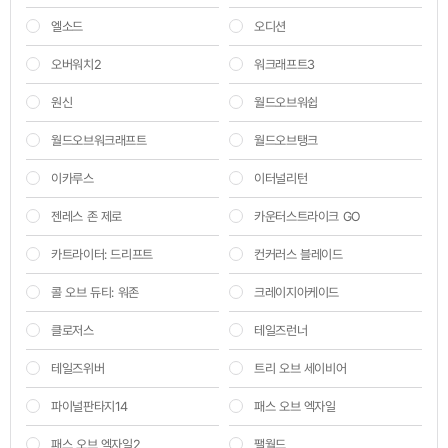
엘소드
오디션
오버워치2
워크래프트3
원신
월드오브워쉽
월드오브워크래프트
월드오브탱크
이카루스
이터널리턴
젠레스 존 제로
카운터스트라이크 GO
카트라이터: 드리프트
컨커러스 블레이드
콜 오브 듀티: 워존
크레이지아케이드
클로저스
테일즈런너
테일즈위버
트리 오브 세이비어
파이널판타지14
패스 오브 엑자일
패스 오브 엑자일2
팰월드