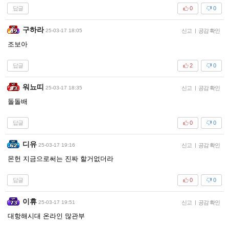
답글
0
0
구하라
25-03-17 18:05
신고
|
공감 확인
조보아
답글
2
0
워뇨띠
25-03-17 18:35
신고
|
공감 확인
돌돌배
답글
0
0
디유
25-03-17 19:16
신고
|
공감 확인
몬헌 지금으로써는 진짜 할거없더라
답글
0
0
이휴
25-03-17 19:51
신고
|
공감 확인
대항해시대 온라인 많관부