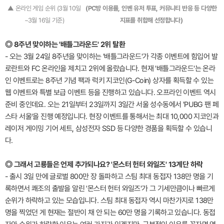
▲ 온라인 게임 순위 (3월 10일
(PC방 이용률, 인벤 유저 투표, 커뮤니티 반응 등 다양한
~3월 16일 기준)
지표를 취합해 선정합니다)
◎ 8주년 맞이하는 '배틀그라운드' 2위 탈환
- 오는 3월 24일 8주년을 맞이하는 '배틀그라운드'가 각종 이벤트에 힘입어 발
로란트와 FC 온라인을 제치고 2위에 올랐습니다. 현재 '배틀그라운드'는 온라
인 이벤트로는 8주년 기념 팩과 럭키 지코인(G-Coin) 상자를 획득할 수 있는
웹 이벤트와 특별 보급 이벤트 등을 진행하고 있습니다. 오프라인 이벤트 역시
준비 중인데요. 오는 21일부터 23일까지 3일간 서울 성수동에서 'PUBG 팬 페
스타 서울'을 진행 예정입니다. 현장 이벤트를 통해서는 최대 10,000 지코인과
레이저 게이밍 기어 세트, 삼성전자 SSD 등 다양한 경품을 획득할 수 있습니
다.
◎ 그래서 고룡들은 언제 추가되나요? '몬스터 헌터 와일즈' 13계단 하락
- 출시 3일 만에 글로벌 800만 장 돌파하고 스팀 최대 동접자 138만 명을 기
록하면서 쾌조의 출발을 알린 '몬스터 헌터 와일즈'가 그 기세만큼이나 빠르게
순위가 하락하고 있는 모습입니다. 스팀 최대 동접자 역시 마찬가지로 138만
명을 찍었던 게 현재는 절반이 채 안 되는 60만 명을 기록하고 있습니다. 동접