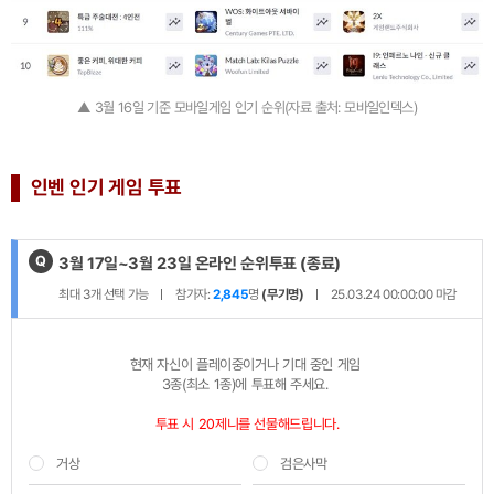
▲ 3월 16일 기준 모바일게임 인기 순위(자료 출처: 모바일인덱스)
인벤 인기 게임 투표
Q
제
3월 17일~3월 23일 온라인 순위투표
(종료)
목
최대
3
개 선택 가능
참가자:
2,845
명
(무기명)
25.03.24 00:00:00
마감
:
현재 자신이 플레이중이거나 기대 중인 게임 

3종(최소 1종)에 투표해 주세요.
투표 시 20제니를 선물해드립니다.
거상
검은사막