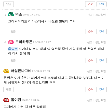
답글
2
0
덕소
25-03-17 23:02
신고
|
공감 확인
그래픽이라도 리마스터해서 나오면 할텐데 ㄲㅂ
답글
0
0
오리하루콘
25-03-18 11:27
신고
|
공감 확인
@덕소
노가다성 스킬 랭작 및 역주행 중인 게임개발 및 운영은 해봐
야 다시 접게 됨
답글
0
0
어설픈나그네
25-03-17 20:09
신고
|
공감 확인
몬헌은 이제 2주가 넘어가는데 스토리 다깨고 끝낸사람 많것지. 나는 이
제 상위가서 잼나게 하고있지만 ㅋㅋ
답글
0
0
돌이킨
25-03-17 20:14
신고
|
공감 확인
그대에게 가는 길 너무 상쾌해