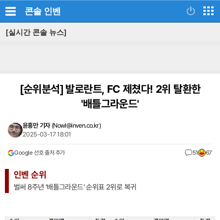
콘솔
인벤
[실시간 콘솔 뉴스]
[순위분석]
발로란트, FC 제쳤다! 2위 탈환한
'배틀그라운드'
윤홍만 기자
(
Nowl@inven.co.kr
)
2025-03-17 18:01
Google 선호 출처 추가
51
67
인벤 순위
벌써 8주년 '배틀그라운드' 순위표 2위로 복귀