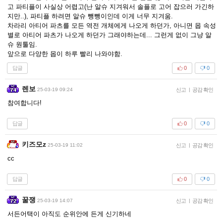
고 파티플이 사실상 어렵고(난 알슈 지겨워서 솔플로 고어 잡으러 가긴하
지만..), 파티플 하려면 알슈 뺑뺑이인데 이게 너무 지겨움.
차라리 아티어 파츠를 모든 역전 개체에게 나오게 하던가, 아니면 몹 속성
별로 아티어 파츠가 나오게 하던가 그래야하는데... 그런게 없이 그냥 알
슈 원툴임.
앞으로 다양한 몹이 하루 빨리 나와야함.
답글
0
0
렌보
25-03-19 09:24
신고
|
공감 확인
참여합니다!
답글
0
0
키즈모z
25-03-19 11:02
신고
|
공감 확인
cc
답글
0
0
꿀쟁
25-03-19 14:07
신고
|
공감 확인
서든어택이 아직도 순위안에 든게 신기하네