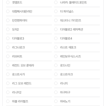
겟앰프드
나라카: 블레이드포인트
대항해시대온라인
더 파이널스
던전앤파이터
데스티니 가디언즈
도타2
디아블로2 레저렉션
디아블로3
디아블로4
라그나로크
라스트 에포크
러브비트
레인보우식스:시즈
레전드 오브 룬테라
로드나인
로스트사가
로스트아크
리그 오브 레전드
리니지
리니지2
마구마구
마블 라이벌즈
마비노기