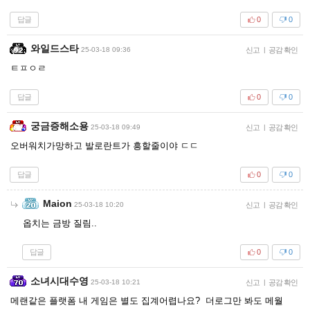
답글
0
0
와일드스타
25-03-18 09:36
신고
|
공감 확인
ㅌㅍㅇㄹ
답글
0
0
궁금증해소용
25-03-18 09:49
신고
|
공감 확인
오버워치가망하고 발로란트가 흥할줄이야 ㄷㄷ
답글
0
0
Maion
25-03-18 10:20
신고
|
공감 확인
옵치는 금방 질림..
답글
0
0
소녀시대수영
25-03-18 10:21
신고
|
공감 확인
메랜같은 플랫폼 내 게임은 별도 집계어렵나요? 더로그만 봐도 메월