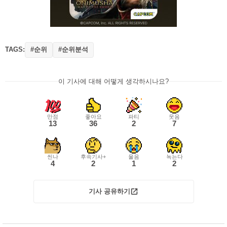
TAGS:
#순위
#순위분석
이 기사에 대해 어떻게 생각하시나요?
만점
좋아요
파티
웃음
13
36
2
7
씬나
후속기사+
울음
녹는다
4
2
1
2
기사 공유하기