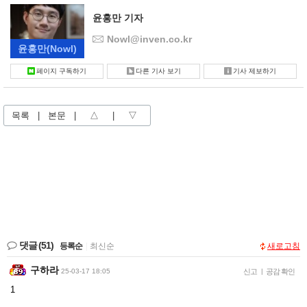
윤홍만 기자
Nowl@inven.co.kr
윤홍만
(Nowl)
페이지 구독하기
다른 기사 보기
기사 제보하기
목록
|
본문
|
△
|
▽
댓글
(51)
등록순
|
최신순
새로고침
구하라
25-03-17 18:05
신고
|
공감 확인
1