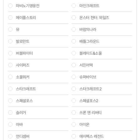
마비노기영웅전
마인크래프트
메이플스토리
몬스터 헌터: 와일즈
뮤
바람의나라
발로란트
배틀그라운드
버블파이터
블레이드&소울
사이퍼즈
서든어택
소울워커
슈퍼바이브
스타크래프트
스타크래프트2
스페셜포스
스페셜포스2
슬러거
쓰론 엔 리버티
아바
아이온
언디셈버
에이펙스 레전드