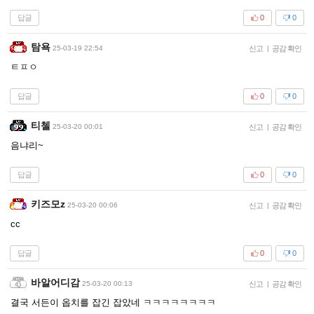
답글
0
0
탐욕
25-03-19 22:54
신고
|
공감 확인
ㅌㅍㅇ
답글
0
0
티첼
25-03-20 00:01
신고
|
공감 확인
음냐리~
답글
0
0
키즈모z
25-03-20 00:06
신고
|
공감 확인
cc
답글
0
0
바알어디감
25-03-20 00:13
신고
|
공감 확인
결국 서든이 옵치를 잡긴 잡았네 ㅋㅋㅋㅋㅋㅋㅋㅋ