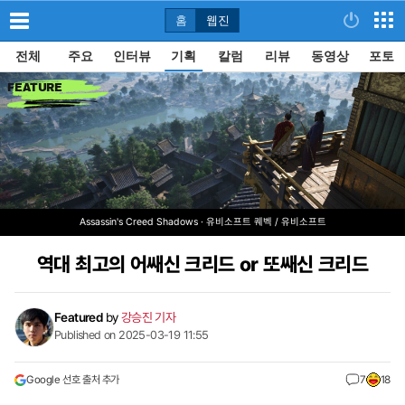
홈
웹진
전체
주요
인터뷰
기획
칼럼
리뷰
동영상
포토
FEATURE
Assassin's Creed Shadows · 유비소프트 퀘벡 / 유비소프트
역대 최고의 어쌔신 크리드 or 또쌔신 크리드
Featured
by
강승진 기자
Published on 2025-03-19 11:55
Google 선호 출처 추가
7
18