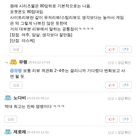
원래 시리즈물은 80앞뒤로 기본적으로는 나옴.
포켓몬도 80점대임.
사이트리뷰란 같이 유저리뷰/스팀리뷰도 생각보다는 높아서 게임
은 막 그렇게 나쁘진 않은 듯한데
거의 대부분 리뷰에서 말하는 공통점이ㅋㅋㅋㅋ
[장점: 여주, 암살, 생각보다 잘만듬]
[단점: 야스케]
답글
0
0
뀨랭
25-03-22 17:03
신고
|
공감 확인
@뀨랭
보통 리뷰 객관화 2~4주는 걸리니까 기다렸다 변화보고 사
면 될 듯.
답글
0
0
노다비
25-03-20 05:12
신고
|
공감 확인
역대 최고는 진짜 염병이다 ㅋㅋㅋ
답글
0
0
제로레
25-03-23 11:01
신고
|
공감 확인