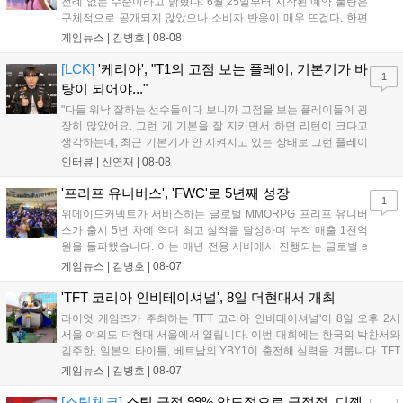
전례 없는 수준이라고 밝혔다. 6월 25일부터 시작된 예약 물량은
구체적으로 공개되지 않았으나 소비자 반응이 매우 뜨겁다. 한편
11월 19일 PS5와 Xbox 시리즈 X|S로 정식 출시될 예정이며, 록
게임뉴스 |
김병호
|
08-08
스타 게임즈는 한국 시각 28일 오전 4시 넷플릭스를 통해 장편 영
상 'Grand Theft Auto VI: An Extended Look'을 최초 공개할 계획
[LCK]
'케리아', "T1의 고점 보는 플레이, 기본기가 바
1
이다....
탕이 되어야..."
"다들 워낙 잘하는 선수들이다 보니까 고점을 보는 플레이들이 굉
장히 많았어요. 그런 게 기본을 잘 지키면서 하면 리턴이 크다고
생각하는데, 최근 기본기가 안 지켜지고 있는 상태로 그런 플레이
를 추구하다 보니까 팀적으로 안 좋은 사고가 계속 많이 났던 것
인터뷰 |
신연재
|
08-08
같습니다." T1은 6일 서울 종로구 치지직 롤파크에서 열린 '2026
LoL 챔피언스 코리아(LCK)'...
'프리프 유니버스', 'FWC'로 5년째 성장
1
위메이드커넥트가 서비스하는 글로벌 MMORPG 프리프 유니버
스가 출시 5년 차에 역대 최고 실적을 달성하며 누적 매출 1천억
원을 돌파했습니다. 이는 매년 전용 서버에서 진행되는 글로벌 e
스포츠 대회 FWC의 영향이 큽니다. FWC는 이용자가 동일한 조
게임뉴스 |
김병호
|
08-07
건에서 시즌을 함께 즐기는 구조로, 올해 4월 시작된 FWC 2026
은 전년 대비 매출과 이용자 지표가 대폭 상승하는 성과를 냈습니
'TFT 코리아 인비테이셔널', 8일 더현대서 개최
다. 오는 10월 필리핀 마닐라에서 총상금 11만 달러 규모의 제4회
라이엇 게임즈가 주최하는 'TFT 코리아 인비테이셔널'이 8일 오후 2시
FWC 그랜드 파이널이 개최될 예정이며, 위메이드커넥트는 이를
서울 여의도 더현대 서울에서 열립니다. 이번 대회에는 한국의 박찬서와
통해 커뮤니티 중심의 장기 성장 모델을 지속할 방침입니다....
김주한, 일본의 타이틀, 베트남의 YBY1이 출전해 실력을 겨룹니다. TFT
는 소속팀 없이 개인 자격으로 참가하는 독특한 대회 구조를 가지며, 누
게임뉴스 |
김병호
|
08-07
구나 참여 가능한 '소파에서 왕관까지'라는 철학을 실천하고 있습니다.
17일까지 이어지는 이번 행사는 신규 세트 체험과 공연 등 다양한 즐길
[스팀체크]
스팀 긍정 99% 압도적으로 긍정적, 디젤