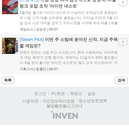
1
거리를 제공하며, 이후 현대백화점 판교점에서도 행사가 이어질 예정입
펑크 포탑 조작 '아이언 네스트'
니다. 연말에는 라스베이거스 오픈이 개최됩니다....
8월 6일 출시된 '아이언 네스트'가 사실적인 조작감으로 호평받으
며 스팀 신작 매출 상위권에 올랐습니다. '이터널 리턴'은 8월 13
일 정규 시즌 개막을 앞두고 프리시즌을 시작해 국내 매출 1위를
기록했습니다. 25주년을 맞은 '고스트 리콘' 시리즈는 8월 6일 쇼
게임뉴스 |
강승진
|
08-07
케이스와 함께 대규모 할인을 진행하며 순위가 급상승했고, 신작
'마블 투혼: 파이팅 소울즈'와 레트로 수리 시뮬레이션 '리스토
[Steam Pick]
이번 주 스팀에 쏟아진 신작, 지금 주목
1
리'도 스팀에 정식 출시되었습니다....
할 게임은?
인벤이 전하는 스팀 주간 소식입니다. 현재 스팀에서는 '사이버펑
크 게임 축제'가 진행 중이며, '위쳐3'는 11일까지 80% 할인합니
다. 6일 정식 출시된 '아이언 네스트'와 '필드 오브 미스트리아', '커
세어 코브'가 호평받고 있습니다. 한편, 7일 출시된 '마블 투혼'은
기획기사 |
윤홍만
|
08-07
태그 시스템에 대한 호불호가 갈리며 복합적 평가를 기록 중입니
다. 유비소프트의 '고스트리콘: 와일드랜드'는 7년 만의 대규모 업
목록
검색
데이트 '라스트 라이츠'와 함께 95% 할인 중입니다....
로그인
PC화면
퀵링크
설정
청소년보호정책
이용약관
개인정보처리방침
불법촬영물신고안내
(주)
인
벤