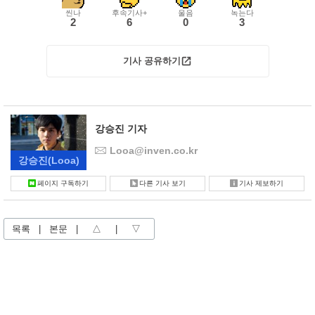
씬나
후속기사+
울음
녹는다
2
6
0
3
기사 공유하기
강승진 기자
Looa@inven.co.kr
강승진
(Looa)
페이지 구독하기
다른 기사 보기
기사 제보하기
목록
|
본문
|
△
|
▽