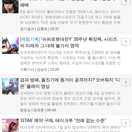
9
공되며, 상세 일정은 공식 채널을 통해 확인할 수 있다....
패배
8일 종각 치지직 롤파크에서 진행된 '2026 LoL 챔피언스 코리아
(LCK)' 3라운드 한화생명e스포츠가 T1을 2:1로 꺾고 3연패 탈출
에 성공했다. T1은 금일 선발에 '오너' 문현준이 아닌 콜업된 신예
'페인터' 김은후를 투입했지만, 결국 1:2로 패배하고 말았다. T1은
경기결과 |
김홍제
|
19:37
'케리아'의 카밀이 좋은 플레이를 통해 한화생명 바텀 듀오의 점멸
을 빼냈다....
[체험기획]
'슈퍼로봇대전Y' 35주년 확장팩, 시리즈
1
의 미래와 그 대체 불가의 영역
슈퍼로봇대전Y가 지난 5일 시리즈 35주년 및 2,000만 장 판매를
기념하는 마지막 확장팩 ‘~가속하는 미래~’를 출시했다. 이번 확
장팩은 본편의 IF 스토리 형태로, 수성의 마녀 시즌2를 포함한 신
규 참전작과 크로스오버 합체기를 선보이며 작품을 완결 짓는다.
기획기사 |
강승진
|
13:20
기존 연출의 한계와 로봇 게임 시장의 어려움 속에서도 팬들이 원
하는 몰입감 있는 서사와 조합을 구현하며 시리즈의 미래를 향한
검과 방패, 돌진기에 원거리 공격까지? 오버워치 '디
5
새로운 가능성을 제시했다....
몬' 플레이 영상
오버워치 신규 영웅 디몬의 플레이 영상이 8월 8일 공개됐다. 디
몬은 메카 비스트에 탑승해 한손 검으로 근접 공격을 펼치며, 왼
팔의 방패와 캐논을 활용해 전투한다. 추진기를 이용한 돌진기와
참격 형태의 궁극기를 보유했고, 메카 파괴 시 맨몸으로 기관총을
동영상 |
정재훈
|
08-08
사용하는 특징이 있다. 디몬은 오는 8월 12일 시작되는 시즌4 부
산의 영웅들 업데이트를 통해 정식 출시될 예정이다....
'GTA6' 예약 구매, 테이크투 "전례 없는 수준"
1
테이크투 인터랙티브는 7일 실적 발표에서 'GTA6'의 예약 판매가