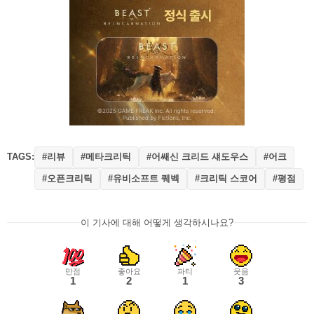
TAGS:
#리뷰
#메타크리틱
#어쌔신 크리드 섀도우스
#어크
#오픈크리틱
#유비소프트 퀘벡
#크리틱 스코어
#평점
이 기사에 대해 어떻게 생각하시나요?
만점
좋아요
파티
웃음
1
2
1
3