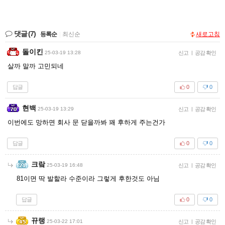
댓글
(7)
등록순
|
최신순
새로고침
돌이킨
25-03-19 13:28
신고
|
공감 확인
살까 말까 고민되네
답글
0
0
현백
25-03-19 13:29
신고
|
공감 확인
이번에도 망하면 회사 문 닫을까봐 꽤 후하게 주는건가
답글
0
0
크랔
25-03-19 16:48
신고
|
공감 확인
81이면 딱 발할라 수준이라 그렇게 후한것도 아님
답글
0
0
뀨랭
25-03-22 17:01
신고
|
공감 확인