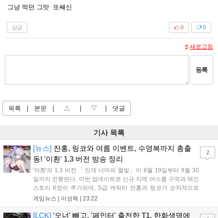
그냥 먹던 그맛 또쌔신
답글
0
0
새로고침
등록
목록
|
본문
|
△
|
▽
|
댓글
기사 목록
[뉴스]
잔홍, 링코와 여름 이벤트, 수영복까지 총출
2
동! '이환' 1.3 버전 방송 정리
'이환'의 1.3 버전 「안개 너머의 별빛」이 8월 19일부터 9월 30
일까지 진행된다. 이번 업데이트로 신규 지역 어스름 구역과 메인
스토리 6장이 추가되며, S급 캐릭터 잔홍과 링코가 순차적으로
등장한다. 여름 시즌을 맞아 비치발리볼, 수상 오토바이 등 다채
게임뉴스 |
이성혁
|
23:22
로운 이벤트가 열리고, 캐릭터 렌더링 개선 및 랜덤 코스튬 등 편
의성도 강화된다. 8월 11일까지 사용 가능한 교환 코드 3종이 제
[LCK]
'오너' 빼고, '페인터' 출전한 T1, 한화생명에