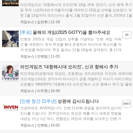
라인게임즈는 '대항해시대 오리진'에 18일 제독 연대기, 신규 해역 추가
및 투자 시즌5(내년 4~5월까지)를 개막하고 26등급 선박을 선보였다. 또
한 1월 13일까지 크리스마스 출석, 1월 31일까지 신년 출석, 2026년 1월
1일 핫타임 등 다양한 연말연시 이벤트도 진행된다....
게임뉴스 |
김찬휘
|
12-18
[투표]
올해의 게임(2025 GOTY)을 뽑아주세요
46
인벤은 2025년 게임 산업의 성취를 기념하는 '인벤 게임 어워
드'를 개최한다. 유저 투표를 확대 운영하여 게이머의 목소리를 적
극 반영할 예정이며, 투표 결과는 12월 18일에 공개된다. 총 11개
부문에서 유저 투표로 수상작을 결정하며, '올해의 게임'과 '최고
게임뉴스 |
인벤팀
|
11-03
의 기대작' 등 다양한 부문에 투표할 수 있다. 투표는 11월 23일까
지 진행되며, 참여자에게는 추첨을 통해 경품을 제공하는 이벤트
라인게임즈 '대항해시대 오리진', 신규 항해사 추가
도 진행한다....
라인게임즈(공동대표 박성민, 조동현)는 모티프(대표 이인)와 코에이테
크모게임스(대표 코이누마 히사시)가 공동 개발하고 자사가 서비스하는
오픈월드 MMORPG '대항해시대 오리진'에서 신규 항해사 추가 및 플레
이 편의성 업데이트를 진행했다고 30일 밝혔다. 추가된 항해사는 S급
게임뉴스 |
이두현
|
10-30
'임화'와 '선희' 2명으로, 모두 명나라 출신이며 투자 시즌4 관련 교역품
교역...
[인벤 창간 21주년]
성원에 감사드립니다
8467
안녕하세요. INVEN입니다. 인벤 21번째 생일을 맞이하며 감사의
인사를 드립니다. 20주년이라는 뜻깊은 해를 지나 새로운 첫발을
내딛는 지난 1년 역시, 변함없는 애정과 격려를 보내주신 인벤 가
족 분들이 계셨기에 가능했습니다. 지난 20년간 게임산업계는 대
게임뉴스 |
인벤팀
|
10-02
격변기를 겪었지만 불과 1년 사이에 일어난 변화들은 앞으로의