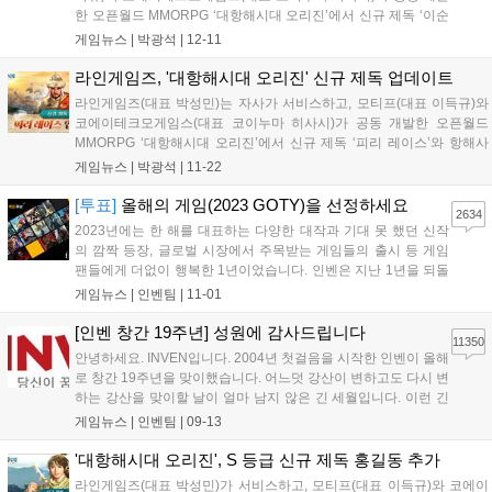
한 오픈월드 MMORPG ‘대항해시대 오리진’에서 신규 제독 ‘이순
신’ 업데이트 사전 등록 이벤트를 진행한다고 11일 밝혔다. 이번
게임뉴스 |
박광석
|
12-11
사전 등록 이벤트는 오는 20일 오전 8시59분까지 진행된다. 게임
을 즐기는 이용자라면 누구나 전용 페이...
라인게임즈, '대항해시대 오리진' 신규 제독 업데이트
라인게임즈(대표 박성민)는 자사가 서비스하고, 모티프(대표 이득규)와
코에이테크모게임스(대표 코이누마 히사시)가 공동 개발한 오픈월드
MMORPG ‘대항해시대 오리진’에서 신규 제독 ‘피리 레이스’와 항해사
10명을 업데이트 했다고 22일 밝혔다. S등급 신규 제독 ‘피리 레이스’는
게임뉴스 |
박광석
|
11-22
오스만 출신으로, 국가 위협에 대비한 세계 지도를 제작하기 위해 항해
를 떠...
[투표]
올해의 게임(2023 GOTY)을 선정하세요
2634
2023년에는 한 해를 대표하는 다양한 대작과 기대 못 했던 신작
의 깜짝 등장, 글로벌 시장에서 주목받는 게임들의 출시 등 게임
팬들에게 더없이 행복한 1년이었습니다. 인벤은 지난 1년을 되돌
아보고 업계 전체의 창의성과 기술적 성취를 제고하고자 게임 시
게임뉴스 |
인벤팀
|
11-01
상 행사를 진행합니다. 특히 올해는 여기에 게이머들의 목소리를
함께 반영하고자 합니다. 이를 위해 202...
[인벤 창간 19주년] 성원에 감사드립니다
11350
안녕하세요. INVEN입니다. 2004년 첫걸음을 시작한 인벤이 올해
로 창간 19주년을 맞이했습니다. 어느덧 강산이 변하고도 다시 변
하는 강산을 맞이할 날이 얼마 남지 않은 긴 세월입니다. 이런 긴
시간을 달려올 수 있던 원동력은 함께 해주신 유저분의 애정이 어
게임뉴스 |
인벤팀
|
09-13
린 관심과 목소리입니다. 언제나 인벤과 함께 해주시는 유저분들
께 다시 한번 감사드립니다. 역동적...
'대항해시대 오리진', S 등급 신규 제독 홍길동 추가
라인게임즈(대표 박성민)가 서비스하고, 모티프(대표 이득규)와 코에이