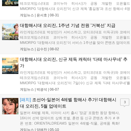
테크모게임스(대표 코이누마 히사시)가 공동 개발한 오픈월드
MMORPG '대항해시대 오리진'이 신규 제독 '홍길동'과 조선 항해사 4명
을 업데이트했다고 31일 밝혔다. '홍길동'은 S등급 신규 제독 캐릭터다.
게임뉴스 |
윤서호
|
08-31
뛰어난 재능을 타고났으나 신분의 벽에 부딪혀 뜻을 이루지 못하고 의적
이 됐으며,...
대항해시대 오리진, 1주년 기념 전원 '거북선' 지급
라인게임즈(대표 박성민)가 서비스하고, 모티프(대표 이득규)와 코에이
테크모게임스(대표 코이누마 히사시)가 공동 개발한 오픈월드
MMORPG ‘대항해시대 오리진’이 서비스 1주년을 맞아 콘텐츠 업데이트
와 이용자 혜택 이벤트를 진행한다. 먼저 새로운 S등급 제독 캐릭터 ‘김
게임뉴스 |
김수진
|
08-02
만덕’이 업데이트 됐다. ‘김만덕’은 조선의 상인으로, 기아와 빈곤으로 고
통받는 사람들...
대항해시대 오리진, 신규 제독 캐릭터 ‘다테 마사무네’ 추
가
라인게임즈(대표 박성민)가 서비스하고, 모티프(대표 이득규)와 코에이
테크모게임스(대표 코이누마 히사시)가 공동 개발한 오픈월드
MMORPG '대항해시대 오리진'이 7일(수) 신규 제독 '다테 마사무네'를
추가하고, 예술 항해사 8명과 신규 콘텐츠를 업데이트했다. S등급 신규
게임뉴스 |
박광석
|
06-07
제독 '다테 마사무네'는 서양 문물을 접한 후 더 넓은 세상을 경험하기 위
해 모험을...
[패치]
조선어-일본어 4레벨 항해사 추가! 대항해시
3
대 오리진, 5월 업데이트
일본어 4레벨 제독, 이마이 사키 출시 '장금' 포함한 동양 항해사,
16티어 선박 업데이트 상회 토벌, 훈련 등 신규 콘텐츠 추가 ＃쿠
폰 번호: ORIENTALDREAMS 일본어 4레벨-직물, 공예품 특화!
신규 제독 이마이 사키 출시 5월의 신규 제독, 이마이 사키는 교역
게임뉴스 |
양예찬
|
05-10