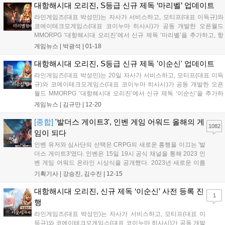
텐츠다. 연...
대항해시대 오리진, S등급 신규 제독 ‘마리벨’ 업데이트
라인게임즈(대표 박성민)는 자사가 서비스하고, 모티프(대표 이득규)와
코에이테크모게임스(대표 코이누마 히사시)가 공동 개발한 오픈월드
MMORPG ‘대항해시대 오리진’에서 신규 제독 ‘마리벨’을 추가하고, 항
해사 5명과 신규 콘텐츠 업데이트를 진행했다고 18일 밝혔다. S등급 신
게임뉴스 |
박광석
|
01-18
규 제독 ‘마리벨’은 ‘대항해시대 오리진’의 오리지널 캐릭터로, 방랑 해적
이었으...
대항해시대 오리진, S등급 신규 제독 '이순신' 업데이트
라인게임즈(대표 박성민)는 20일 자사가 서비스하고, 모티프(대표 이득
규)와 코에이테크모게임스(대표 코이누마 히사시)가 공동 개발한 오픈
월드 MMORPG ‘대항해시대 오리진’에서 신규 제독 ‘이순신’을 추가하
고, 항해사 4명을 비롯한 콘텐츠 업데이트를 진행했다. 신규 제독 ‘이순
게임뉴스 |
김규만
|
12-20
신’은 탁월한 지략과 리더십을 보여주었던 ‘이순신 장군’을 모티브로 한
S등급...
[종합]
'발더스 게이트3', 인벤 게임 어워드 올해의 게
1082
임이 되다
인벤 유저와 심사단의 선택은 CRPG의 새로운 흥행을 이끄는 '발
더스 게이트3'였다. 인벤은 15일 19시 공식 채널을 통해 2023 인
벤 게임 어워드 온라인 시상식을 공개했다. 2023년 새로운 이름
으로 재정비, 유저 투표 부문을 크게 늘린 인벤 게임 어워드는 이
기획기사 |
강승진, 김수진
|
12-15
날 영상을 통해 다양한 수상 부문을 직접 발표했다. 경쟁 부문 최
고 등급 부문인 '올해의 게임...
대항해시대 오리진, 신규 제독 ‘이순신’ 사전 등록 진
1
행
라인게임즈(대표 박성민)는 자사가 서비스하고, 모티프(대표 이
득규)와 코에이테크모게임스(대표 코이누마 히사시)가 공동 개발