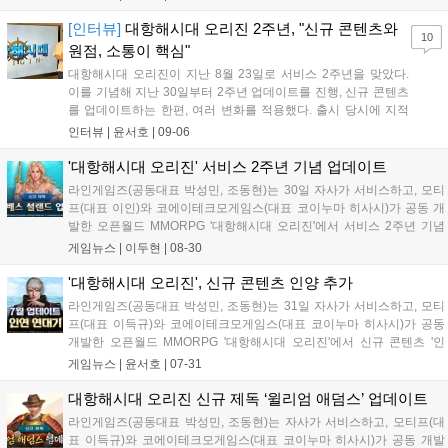
럴 때는 강산이 두번 변했다는 말이 습관적으로 나오곤 하지만,
이제는 그 말을 쓰지 못하고, '고작...
[인터뷰]
대항해시대 오리진 2주년, "신규 콘텐츠와
10
원점, 소통이 핵심"
대항해시대 오리진이 지난 8월 23일로 서비스 2주년을 맞았다.
이를 기념해 지난 30일부터 2주년 업데이트를 진행, 신규 콘텐츠
를 업데이트하는 한편, 여러 변화를 적용했다. 출시 당시에 지적
받았던, 대항해시대 시리즈와 다소 달랐던 도시명을 바꾼 것이 그
인터뷰 |
윤서호
|
09-06
중 하나였다. 이외에도 지난 1주년 이후 단절됐던 소통도 점차 오
리진 노트을 통해 풀리고 있다. "나...
'대항해시대 오리진' 서비스 2주년 기념 업데이트
라인게임즈(공동대표 박성민, 조동현)는 30일 자사가 서비스하고, 모티
프(대표 이인)와 코에이테크모게임스(대표 코이누마 히사시)가 공동 개
발한 오픈월드 MMORPG '대항해시대 오리진'에서 서비스 2주년 기념
콘텐츠 업데이트를 진행했다. 먼저 신규 콘텐츠 '밀수'가 추가됐다. 이용
게임뉴스 |
이두현
|
08-30
자는 각 도시의 '밀수단'과 밀수품을 거래하며 색다른 교역의 재미를 즐
겨볼...
'대항해시대 오리진', 신규 콘텐츠 인양 추가
라인게임즈(공동대표 박성민, 조동현)는 31일 자사가 서비스하고, 모티
프(대표 이득규)와 코에이테크모게임스(대표 코이누마 히사시)가 공동
개발한 오픈월드 MMORPG '대항해시대 오리진'에서 신규 콘텐츠 '인
양'을 선보이고, 항해사 콘텐츠 '인연 연대기'를 비롯한 콘텐츠 업데이트
게임뉴스 |
윤서호
|
07-31
를 진행했다. '인양'은 '대항해시대 오리진'의 새로운 탐험 콘텐츠다. 플레
이를...
대항해시대 오리진 신규 제독 ‘윌리엄 애덤스’ 업데이트
라인게임즈(공동대표 박성민, 조동현)는 자사가 서비스하고, 모티프(대
표 이득규)와 코에이테크모게임스(대표 코이누마 히사시)가 공동 개발