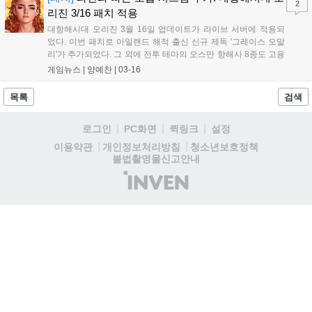
2
리진 3/16 패치 적용
대항해시대 오리진 3월 16일 업데이트가 라이브 서버에 적용되
었다. 이번 패치로 아일랜드 해적 출신 신규 제독 '그레이스 오말
리'가 추가되었다. 그 외에 전투 테마의 오스만 항해사 8종도 고용
할 수 있다. 쿠아우테목 보상으로 건조할 수 있는 16티어 특수 선
게임뉴스 |
양예찬
|
03-16
박 '용맹한 독수리'의 추가도 눈여겨볼 점이다. 이외에도 많은 유
저들이 기다려왔던 위임 함대를 운영하...
목록
검색
로그인
PC화면
퀵링크
설정
청소년보호정책
이용약관
개인정보처리방침
불법촬영물신고안내
(주)
인
벤