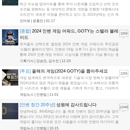
최근 리뉴얼 업데이트를 통해 투자 시즌제를 도입하고 선박 건조
조건을 완화하는 등 대대적인 콘텐츠 개편을 진행한 '대항해시대
오리진'이 새로운 여정을 준비하고 있다. Q. 2023년에는 신규 제
독으로 이순신을 추가했다. 국내 유저들에게 있어서는 여러모로
인터뷰 |
윤홍만
|
01-17
의미있는 업데이트였다고 생각하는데 추후에도 국내 유저들을
타깃으로 한 업데이트가 있을지 궁금하다. = 현...
[종합]
2024 인벤 게임 어워드, GOTY는 스텔라 블레
1059
이드
유저들의 선택으로 결정된 2024 인벤 게임 어워드의 주인공은
'스텔라 블레이드'였다. 인벤은 19일 오후 7시 공식 온라인 채널을
통해 2024 인벤 게임 어워드 시상식을 진행했다. 이날 행사는 권
이슬 아나운서, 인플루언서 인간젤리, 인벤 김수진 기자가 총 13
기획기사 |
강승진, 김수진
|
12-20
개 부문의 수상작을 발표하며 진행을 맡았다. 또한, 2024 인벤 어
워드는 올해 비경쟁 부문 '...
[투표]
올해의 게임(2024 GOTY)을 뽑아주세요
2255
게임 업계에도 본격적으로 새로운 기술과 시장 변화가 맞물리며
2024년에도 많은 게임이 팬들을 찾았습니다. 그 속에서도 전통적
인 시리즈의 부활이 오랜 팬들을 기쁘게 하기도 했고, 기대하지
못했던 신작이 깜짝 흥행을 거두기도 했습니다. 특히 일본은 물론
게임뉴스 |
인벤팀
|
11-01
한국, 중국의 게임이 글로벌 시장에서 큰 흥행을 거두며 동아시아
3국에 대한 기대가 높아지기도 했습니다....
[인벤 창간 20주년]
성원에 감사드립니다
12445
안녕하세요. INVEN입니다. 올 해로 인벤이 창간 20주년을 맞이
했습니다. 지난 20년간 보내주신 사랑에 깊이 감사드립니다. 그저
게임이 좋다는 이유로 모인 사람들이 시작한 인벤이 여기까지 올
수 있었던 것은 보내주신 사랑과 성원 덕분이라고 생각합니다. 이
게임뉴스 |
인벤팀
|
10-15