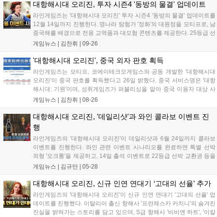
속도가 더욱 빨라질 것을 실감하게 합...
대항해시대 오리진, 투자 시즌4 '동방의 물결' 업데이트
라인게임즈는 '대항해시대 오리진' 투자 시즌4 '동방의 물결' 업데이트를
12월 14일까지 진행한다. 명나라 탐험가 '정화'의 대원정을 모티프로, 남
중국해를 배경으로 전용 교역품과 대모험 콘텐츠를 제공한다. 25등급 선
박 5종 추가, 항해사 '초월' 2차 업데이트도 진행됐다. 10월 28일까지 가
게임뉴스 |
김찬휘
|
09-26
을, 추석 기념 이벤트로 출석 체크, 음식 아이템 제작, 생산 레벨 완화 등
을 통해 다양한 보상을 제공한다....
'대항해시대 오리진', 중국 외자 판호 획득
라인게임즈는 모티프, 코에이테크모게임스와 공동 개발한 '대항해시대
오리진'이 중국 판호를 획득했다고 26일 밝혔다. 중국 서비스명은 '대항
해시대: 기원'이며, 성취게임즈가 퍼블리싱을 맡아 중국 이용자 대상 사
전예약을 시작하고 상세 정보를 순차 공개할 예정이다. 라인게임즈는 현
게임뉴스 |
김찬휘
|
08-26
지화 작업에 총력을 기울여 파트너사들과 협력을 강화할 방침이다....
대항해시대 오리진, '데일리샷'과 와인 콜라보 이벤트 진
행
라인게임즈의 '대항해시대 오리진'이 데일리샷과 6월 24일까지 콜라보
이벤트를 진행한다. 와인 관련 이벤트 시나리오를 완료하면 특별 선박
외형 '오크통'을 제공하고, 14일 출석 이벤트로 22등급 선박 교환권 등을
지급한다. '두로 양조장' 방문 시 고급 상품을 획득할 수 있으며, 데일리샷
게임뉴스 |
김규만
|
05-28
에서 특정 주류 구매 시 할인 및 게임 쿠폰을 제공한다. S급 신규 항해사
2명과 여관 종업원 2명을 추가하는 업데이트도 진행됐다....
대항해시대 오리진, 신규 인연 연대기 ‘고대의 선율’ 추가
라인게임즈의 '대항해시대 오리진'이 신규 인연 연대기 '고대의 선율' 업
데이트를 진행했다. 이탈리아 출신 항해사 '프란체스카 카치니'의 숨겨진
진실을 밝혀가는 스토리를 담고 있으며, S급 항해사 '비비엔 하트', '이칼