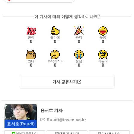
이 기사에 대해 어떻게 생각하시나요?
만점
좋아요
파티
웃음
0
0
0
0
씬나
후속기사+
울음
녹는다
0
0
0
0
기사 공유하기
윤서호 기자
Ruudi@inven.co.kr
윤서호
(Ruudi)
페이지 구독하기
다른 기사 보기
기사 제보하기