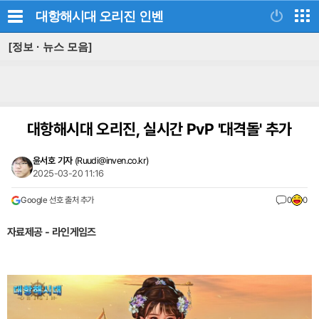
대항해시대 오리진
인벤
[정보 · 뉴스 모음]
대항해시대 오리진, 실시간 PvP '대격돌' 추가
윤서호 기자
(
Ruudi@inven.co.kr
)
2025-03-20 11:16
Google 선호 출처 추가
0
0
자료제공 - 라인게임즈