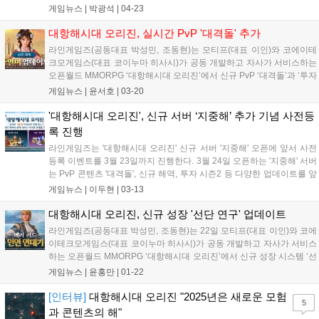
반 루벤'이 추가됐다. 5월 14일까지 출석 시 '강화 보호제', '최상급 임명
게임뉴스 |
박광석
|
04-23
장' 등을 지급하는 '에스메랄다의 특별 이벤트'가 진행된다. 4월 30일부
터 5월 28일까지 가정의 달 기념 이벤트로 '행복 주화'와 '행복의 상자'를
대항해시대 오리진, 실시간 PvP '대격돌' 추가
지급한다....
라인게임즈(공동대표 박성민, 조동현)는 모티프(대표 이인)와 코에이테
크모게임스(대표 코이누마 히사시)가 공동 개발하고 자사가 서비스하는
오픈월드 MMORPG ‘대항해시대 오리진’에서 신규 PvP ‘대격돌’과 ‘투자
시즌2’를 비롯한 콘텐츠 업데이트를 진행했다고 20일 밝혔다. ‘대격
게임뉴스 |
윤서호
|
03-20
돌’은 동일한 서버 그룹 이용자끼리 즐길 수 있는 PvP 콘텐츠다. 매주
주...
'대항해시대 오리진', 신규 서버 ‘지중해’ 추가 기념 사전등
록 진행
라인게임즈는 '대항해시대 오리진' 신규 서버 '지중해' 오픈에 앞서 사전
등록 이벤트를 3월 23일까지 진행한다. 3월 24일 오픈하는 '지중해' 서버
는 PvP 콘텐츠 '대격돌', 신규 해역, 투자 시즌2 등 다양한 업데이트를 앞
두고 있다. 사전등록 참여 시 신규, 기존 서버에서 사용 가능한 쿠폰을 통
게임뉴스 |
이두현
|
03-13
해 풍성한 아이템을 획득할 수 있다. 신규 및 초보 이용자를 위한 성장 이
벤트도 진행될 예정이다....
대항해시대 오리진, 신규 성장 '선단 연구' 업데이트
라인게임즈(공동대표 박성민, 조동현)는 22일 모티프(대표 이인)와 코에
이테크모게임스(대표 코이누마 히사시)가 공동 개발하고 자사가 서비스
하는 오픈월드 MMORPG ‘대항해시대 오리진’에서 신규 성장 시스템 ‘선
단 연구’를 비롯한 콘텐츠 업데이트를 실시했다. ‘선단 연구’는 ‘대항해시
게임뉴스 |
윤홍만
|
01-22
대 오리진’에서 처음 선보이는 성장 시스템으로, 연구 포인트를 모아 연
구...
[인터뷰]
대항해시대 오리진 "2025년은 새로운 모험
5
과 콘텐츠의 해"