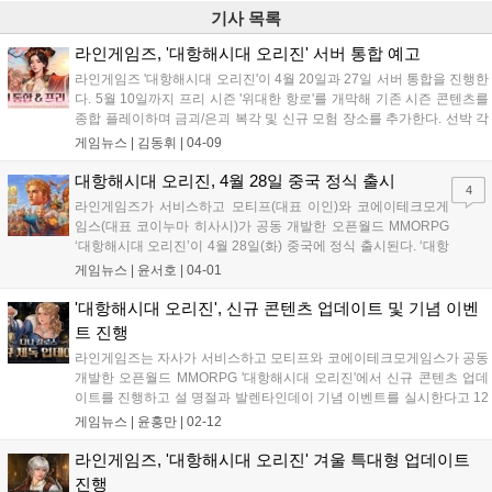
기사 목록
라인게임즈, '대항해시대 오리진' 서버 통합 예고
라인게임즈 '대항해시대 오리진'이 4월 20일과 27일 서버 통합을 진행한
다. 5월 10일까지 프리 시즌 '위대한 항로'를 개막해 기존 시즌 콘텐츠를
종합 플레이하며 금괴/은괴 복각 및 신규 모험 장소를 추가한다. 선박 각
인 기능과 5월 12일까지 주화를 얻는 이벤트도 열린다....
게임뉴스 |
김동휘
|
04-09
대항해시대 오리진, 4월 28일 중국 정식 출시
4
라인게임즈가 서비스하고 모티프(대표 이인)와 코에이테크모게
임스(대표 코이누마 히사시)가 공동 개발한 오픈월드 MMORPG
‘대항해시대 오리진’이 4월 28일(화) 중국에 정식 출시된다. ‘대항
해시대 오리진’은 16세기 대항해시대에서 펼쳐지는 무역, 전투,
게임뉴스 |
윤서호
|
04-01
탐험 등의 다양한 콘텐츠를 높은 자유도로 즐길 수 있는 것이 특
징이다. 현지 서비스명은 ‘대항해시대:...
'대항해시대 오리진', 신규 콘텐츠 업데이트 및 기념 이벤
트 진행
라인게임즈는 자사가 서비스하고 모티프와 코에이테크모게임스가 공동
개발한 오픈월드 MMORPG '대항해시대 오리진'에서 신규 콘텐츠 업데
이트를 진행하고 설 명절과 발렌타인데이 기념 이벤트를 실시한다고 12
일 밝혔다. 먼저 신규 제독 연대기가 추가됐다. 이번 주인공은 스웨덴 상
게임뉴스 |
윤홍만
|
02-12
인 가문 출신의 '다나 칼로스'로, 해당 제독 보유 시 사라진 가문 재산의
행방과 부...
라인게임즈, '대항해시대 오리진' 겨울 특대형 업데이트
진행