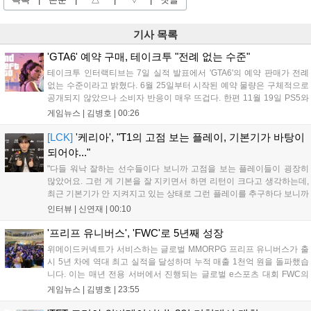
기사 목록
'GTA6' 예약 구매, 테이크투 "전례 없는 수준"
테이크투 인터랙티브는 7일 실적 발표에서 'GTA6'의 예약 판매가 전례
없는 수준이라고 밝혔다. 6월 25일부터 시작된 예약 물량은 구체적으로
공개되지 않았으나 소비자 반응이 매우 뜨겁다. 한편 11월 19일 PS5와
Xbox 시리즈 X|S로 정식 출시될 예정이며, 록스타 게임즈는 한국 시각
게임뉴스 |
김병호
|
00:26
28일 오전 4시 넷플릭스를 통해 장편 영상 'Grand Theft Auto VI: An
Extended Look'을 최초 공개할 계획이다....
[LCK]
'케리아', "T1의 고점 보는 플레이, 기본기가 바탕이
되어야..."
"다들 워낙 잘하는 선수들이다 보니까 고점을 보는 플레이들이 굉장히
많았어요. 그런 게 기본을 잘 지키면서 하면 리턴이 크다고 생각하는데,
최근 기본기가 안 지켜지고 있는 상태로 그런 플레이를 추구하다 보니까
팀적으로 안 좋은 사고가 계속 많이 났던 것 같습니다." T1은 6일 서울 종
인터뷰 |
신연재
|
00:10
로구 치지직 롤파크에서 열린 '2026 LoL 챔피언스 코리아(LCK)'...
'프리프 유니버스', 'FWC'로 5년째 성장
위메이드커넥트가 서비스하는 글로벌 MMORPG 프리프 유니버스가 출
시 5년 차에 역대 최고 실적을 달성하며 누적 매출 1천억 원을 돌파했습
니다. 이는 매년 전용 서버에서 진행되는 글로벌 e스포츠 대회 FWC의
영향이 큽니다. FWC는 이용자가 동일한 조건에서 시즌을 함께 즐기는
게임뉴스 |
김병호
|
23:55
구조로, 올해 4월 시작된 FWC 2026은 전년 대비 매출과 이용자 지표가