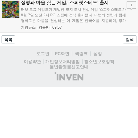
라고 밝혀 향후 행보에 기대감을 모으고 있다. 상세 정보는 공식 홈페이
정령과 마을 짓는 게임, '스피릿스테드' 출시
1
지에서 확인 가능하다....
터보 도그 게임즈가 개발한 코지 도시 건설 게임 '스피릿스테드'가
8월 7일 오전 2시 PC 스팀에 정식 출시됐다. 마법의 정령과 함께
평화로운 마을을 건설하는 이 게임은 한국어를 지원하며, 정가
10,700원에서 10% 할인된 9,630원에 판매된다. 플레이어는 어
게임뉴스 |
김규만
|
09:57
드벤처 모드와 크리에이티브 모드를 통해 자유롭게 마을을 꾸미
고 정령을 활용해 공동체를 성장시킬 수 있다. 따뜻한 손그림 그
목록
검색
래픽이 특징이며, 부담 없이 즐길 수 있는 힐링 게임으로 기대를
모으고 있다....
로그인
PC화면
퀵링크
설정
청소년보호정책
이용약관
개인정보처리방침
불법촬영물신고안내
(주)
인
벤