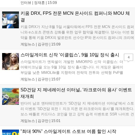
'소굴'을 포함합니다. 개발진은 하우징 시스템 개선 및 신화+ 던전 로테이
인터뷰 |
정재훈
|
15:09
션, 공격대 보상 강화 등을 예고하며, 한국 팬들의 열정적인 성원에 감사
를 표했습니다....
키움 DRX, FPS 전문 MCN 온사이드 컴퍼니와 MOU 체
결
키움 DRX가 지난 8월 5일 서울타워에서 FPS 전문 MCN 온사이드 컴퍼
니와 e스포츠 콘텐츠 강화를 위한 업무 협약을 체결했다. 양사는 이번 협
약을 통해 키움 DRX의 발로란트 선수단 IP와 온사이드 컴퍼니의 크리에
이터 네트워크를 결합하여 정규 및 특별 콘텐츠를 공동 기획한다. 또한
게임뉴스 |
김규만
|
15:09
디지털 콘텐츠 제작을 넘어 팬들이 직접 참여하는 오프라인 행사 등 온·
오프라인 연계 프로그램을 순차적으로 선보이며 e스포츠 생태계 확장에
스마일게이트 신작 '이클립스', 9월 10일 정식 출시
4
나설 계획이다....
스마일게이트가 엔픽셀이 개발한 MMORPG 신작 이클립스: 더
어웨이크닝을 오는 9월 10일 정식 출시합니다. 이 게임은 플레이
부담을 낮춘 MMOLite를 지향하며 전략적 전투와 선택형 PvP를
특징으로 합니다. 현재 공식 홈페이지와 앱 마켓에서 사전등록을
게임뉴스 |
김규만
|
15:07
진행 중이며 참여자에게는 초월 소환권 등 다양한 보상을 제공합
니다. 또한 카카오톡 채널 추가 시 주차별 스페셜 쿠폰과 한정 스
SD건담 지 제네레이션 이터널, '라크로아의 용사' 이벤트
킨, 경품 이벤트 등 풍성한 혜택을 마련해 이용자들의 기대를 모
재개최
으고 있습니다....
반다이 남코 엔터테인먼트가 ‘SD건담 지 제네레이션 이터널’에서 스토
리 이벤트 ‘SD건담 외전Ⅰ 지크 지온 편 라크로아의 용사’를 재개최한다.
보스 배틀로 카드다스 코인을 얻고 강적 습격 이벤트로 SSR 나이트 건
담을 획득할 수 있다. 로그인 보너스로 최대 다이아 3,000개를 지급하며,
게임뉴스 |
김규만
|
15:01
8월 31일까지 실물대 유니콘 건담 입상 피날레를 기념해 SSR 유닛을 전
원 증정한다. 또한 9월 30일까지 공식 유튜브에서 특별 프로그램을 시청
"최대 90%" 스마일게이트 스토브 여름 할인 시작