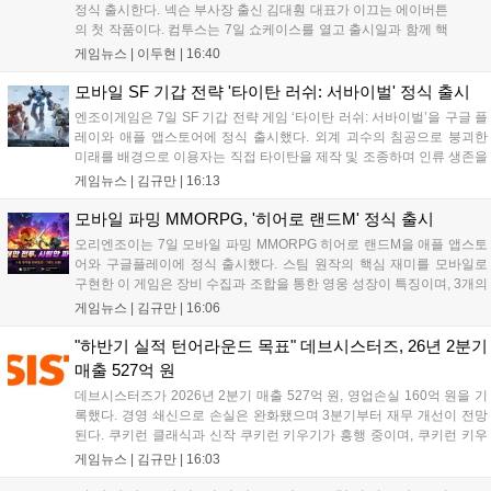
정식 출시한다. 넥슨 부사장 출신 김대훤 대표가 이끄는 에이버튼
의 첫 작품이다. 컴투스는 7일 쇼케이스를 열고 출시일과 함께 핵
심 콘텐츠, 유료화 정책, 운영 방향을 공개했다. 캐릭터명 선점은
게임뉴스 |
이두현
|
16:40
8월 13일 오후 8시 시작한다. '제우스: 오만의 신'은 최고신 제우스
의 오만으로 균열이...
모바일 SF 기갑 전략 '타이탄 러쉬: 서바이벌' 정식 출시
엔조이게임은 7일 SF 기갑 전략 게임 ‘타이탄 러쉬: 서바이벌’을 구글 플
레이와 애플 앱스토어에 정식 출시했다. 외계 괴수의 침공으로 붕괴한
미래를 배경으로 이용자는 직접 타이탄을 제작 및 조종하며 인류 생존을
위한 전투를 펼친다. 지휘관 모집, 피난처 운영, 연맹 협동 콘텐츠가 특징
게임뉴스 |
김규만
|
16:13
이며 출시를 기념해 접속 시 영웅 경험치와 다이아몬드 등 다양한 성장
지원 보상을 제공한다. 상세 내용은 공식 커뮤니티에서 확인 가능하다....
모바일 파밍 MMORPG, '히어로 랜드M' 정식 출시
오리엔조이는 7일 모바일 파밍 MMORPG 히어로 랜드M을 애플 앱스토
어와 구글플레이에 정식 출시했다. 스팀 원작의 핵심 재미를 모바일로
구현한 이 게임은 장비 수집과 조합을 통한 영웅 성장이 특징이며, 3개의
무기 스킬을 활용한 전략적 전투와 길드전 등 다양한 콘텐츠를 제공한
게임뉴스 |
김규만
|
16:06
다. 정식 출시를 기념해 사전예약자 50만 명 달성 보상을 포함한 다양한
혜택을 지급하며, 상세 내용은 공식 라운지에서 확인할 수 있다. 이용자
"하반기 실적 턴어라운드 목표" 데브시스터즈, 26년 2분기
는 게임 접속 및 주요 콘텐츠 플레이를 통해 성장을 지원받을 수 있다....
매출 527억 원
데브시스터즈가 2026년 2분기 매출 527억 원, 영업손실 160억 원을 기
록했다. 경영 쇄신으로 손실은 완화됐으며 3분기부터 재무 개선이 전망
된다. 쿠키런 클래식과 신작 쿠키런 키우기가 흥행 중이며, 쿠키런 키우
기는 13일 첫 업데이트를 시작으로 2주 간격의 콘텐츠를 제공한다. 또한
게임뉴스 |
김규만
|
16:03
9월 미국 로블록스 개발자 컨퍼런스에 참여해 IP 생태계를 확장할 계획