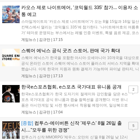
8월 16일까지 SNS를 통해 축하 메시지를 모집하며, 선정된 내용은 기념
영상 및 대형 전광판에 소개될 예정입니다....
카오스 제로 나이트메어, '코믹월드 335' 참가... 이용자 소
통 예고
스마일게이트의 ‘카오스 제로 나이트메어’가 오는 8월 15일과 16일 일산
킨텍스에서 열리는 ‘코믹월드 335’에 참가한다. ‘나이트메어호의 여름휴
가’ 테마로 운영되는 부스에서는 레벨 인증 이벤트, 특별 음료 제공, 코스
프레 모델 포토존 등 다채로운 행사가 진행된다. 유명 코스어 7인이 캐릭
게임뉴스 |
김규만
|
17:15
터로 변신해 이용자를 맞이하며, SNS 인증 시 추가 굿즈도 증정한다. 자
세한 정보는 공식 커뮤니티에서 확인 가능하다....
스퀘어 에닉스 공식 굿즈 스토어, 판매 국가 확대
스퀘어 에닉스가 한국을 포함한 아시아·오세아니아 10개국을 대상으로
공식 온라인 스토어 스퀘어 에닉스 스토어 플러스의 서비스 지역을 확대
했습니다. 이제 한국어 지원과 원화 결제가 가능하며 파이널 판타지, 니
어 등 주요 게임의 피규어, 굿즈를 구매할 수 있습니다. 신상품이 순차적
게임뉴스 |
김규만
|
17:13
으로 추가될 예정이며 이용자는 사이트에서 국가를 한국으로 설정해 이
용 가능합니다....
한국e스포츠협회, e스포츠 국가대표 유니폼 공개
2
한국e스포츠협회가 한국 도자기의 절제미와 강인함을 담은 e스
포츠 국가대표 공식 유니폼과 캡슐 컬렉션을 공개했다. 이번 유니
폼은 아시안게임 및 사전 행사에서 착용될 예정이며, 일상복으로
구성된 컬렉션은 오는 8월 28일부터 골스튜디오 공식 홈페이지
게임뉴스 |
김규만
|
17:04
와 무신사, 오프라인 매장에서 판매된다. 다만 아시안게임 결선에
서는 대회 규정에 따라 별도의 유니폼을 착용할 계획이다....
[종합]
컴투스-에이버튼 신작 '제우스' 8월 26일 출
5
시…"모두를 위한 경쟁"
컴투스가 신작 MMORPG '제우스: 오만의 신'을 8월 26일 낮 12시