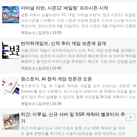
임을 선보이며 개발자와의 소통 기능도 제공합니다. 장소 제약 없이 전
세계 누구나 참여 가능한 이번 행사는 역대 최대 규모로 열려 인디게임
이터널 리턴, 시즌12 '세일링' 프리시즌 시작
생태계 확장에 기여할 전망입니다....
넵튠 자회사 님블뉴런이 PC 게임 '이터널 리턴'의 정규 시즌12 '세일링'
프리시즌을 시작했다. 이번 시즌은 수영복 콘셉트 스킨과 시스템 개선이
특징이며, 프리시즌은 8월 12일까지, 정규 시즌은 8월 13일부터 진행된
다. 실험체 관찰일지 추가와 후반부 전략 강화를 위한 다중 크로노 스피
게임뉴스 |
김규만
|
10:50
어 도입 등 다양한 업데이트와 풍성한 이벤트가 마련되어 이용자들의 기
대를 모으고 있다....
반지하게임즈, 신작 추리 게임 보존계 공개
서울 2033 개발사 반지하게임즈가 신작 추리 게임 보존계를 공개했다.
플레이어는 보존계 수사관이 되어 화재로 훼손된 문서 속 단어와 맥락을
복원하고 총 8건의 미제사건을 추적한다. 텍스트 기반 서사 강점을 살린
이번 게임은 정보 조합과 사건 재구성이 핵심이며, 현재 스팀 상점 페이
게임뉴스 |
김규만
|
10:46
지가 공개되었다. 반지하게임즈는 2027년 상반기 정식 출시를 목표로
개발에 박차를 가하고 있다....
원스토어, AI 창작 게임 전문관 오픈
원스토어가 7일 AI 기술로 제작된 게임을 모아 선보이는 전문관 ‘AI
Games’를 정식 오픈했다. 라그나로크 브레이커 등 20종의 게임을 별도
설치 없이 즉시 실행할 수 있으며, 향후 라인업을 확대할 계획이다. 오는
11일부터는 게임 실행 시 할인 쿠폰을 지급하는 오픈 기념 이벤트도 진
게임뉴스 |
김규만
|
10:36
행된다. 이번 서비스는 누구나 AI를 활용해 게임을 제작하고 유통할 수
있는 환경을 조성해 창작자와 이용자 모두에게 새로운 경험을 제공할 것
히간: 이루실, 신규 서버 및 SSR 캐릭터 벨로티아 추
1
으로 기대된다....
가
히간 이루실이 신규 서버 오픈과 함께 신규 SSR 캐릭터 및 대규
모 결투 콘텐츠를 추가하고 이용자 편의성을 크게 개선하는 신규