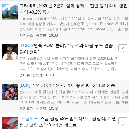
그라비티, 2026년 2분기 실적 공개… 전년 동기 대비 영업
이익 40.2% 증가
그라비티가 2026년 2분기 매출 1,619억 원, 영업이익 276억 원을 기록
하며 내실 성장을 이뤘다. 상반기 실적은 ‘Ragnarok: The New World’가
견인했다. 하반기에는 8월 18일 ‘Ragnarok Zero: Global’ 동남아 출시를
시작으로 9월 3일 ‘달려라 헤베레케 EX’, 9월 22일 ‘갈바테인’ 등 다양한
게임뉴스 |
윤홍만
|
19:38
신작을 선보인다. 4분기에는 ‘쟈레코 아케이드 콜렉션’과 ‘라이트 오디세
이’ 출시가 예정돼 있으며, 2027년에는 ‘Ragnarok 3’ 등 대작을 글로벌
[LCK]
2연속 POM '룰러', "'듀로'와 바텀 구도 연습
2
출시할 계획이다. 그라비티는 조인트벤처 설립과 라그나로크 에코 시스
많이 했다"
템 구축을 통해 신성장 동력을 확보할 방침이다....
젠지 e스포츠가 7일 종로 치지직 롤파크에서 열린 '2026 LoL 챔
피언스 코리아(LCK)' 정규 시즌 3라운드 레전드 그룹 kt 롤스터전
에서 2:0으로 승리했다. 1세트는 퍼펙트 승리, 2세트도 1만 차이
를 벌리며 25분 만에 승리하면서 말 그대로 압도적인 경기력을 선
인터뷰 |
신연재
|
19:01
보였다. '룰러' 박재혁은 1세트 코그모, 2세트 이즈리얼로 맹활약
하며 POM에 선정됐...
[LCK]
기억 되찾은 젠지, 기세 좋던 KT 상대로 완승
젠지가 기억을 찾았다. 한화생명e스포츠에 이어 이번에는 연승을 달리
던 KT를 압도적인 경기력으로 꺾었다. 7일 종로 치지직 롤파크에서 열린
'2026 LoL 챔피언스 코리아(LCK)' 정규 시즌 3라운드 레전드 그룹, kt 롤
스터와 젠지 e스포츠의 대결에서 젠지가 압승을 거뒀다. 개막주까지만
경기결과 |
신연재
|
18:43
해도 급격하게 흔들리던 젠지였지만, 기억을 되찾기라도 한 듯 1,...
[스팀체크]
스팀 긍정 99% 압도적으로 긍정적, 디젤
1
펑크 포탑 조작 '아이언 네스트'