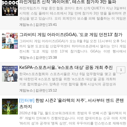
이다. 회사는 비용 효율화와 신작 흥행을 통해 하반기 실적 턴어라운드
라인게임즈 신작 '콰이어트', 테스트 참가자 3만 돌파
를 이끌 방침이다....
라인게임즈가 개발 중인 협동 코미디 호러 신작 QUIET가 지난 3일부터
시작된 스팀 플레이 테스트에서 3일 만에 참가자 3만 명을 돌파하며 큰
관심을 받고 있습니다. 오리 외계인이 보스를 피해 탈출하는 이 게임은
최대 4인 협동을 지원하며, 소음 관리와 물리 법칙을 활용한 전략적 플레
게임뉴스 |
김규만
|
15:41
이가 핵심입니다. 라인게임즈는 수집된 이용자 피드백을 반영해 게임성
을 개선 중이며, 상세 정보는 스팀 페이지에서 확인 가능합니다....
그라비티 게임 어라이즈(GGA), '도쿄 게임 던전13' 참가
그라비티 게임 어라이즈(GGA)가 오는 8월 8일 오전 11시부터 오후 5시
까지 일본 도쿄도립 산업무역센터 하마마쓰초관에서 열리는 인디 게임
전시회 ‘도쿄 게임 던전 13’에 참가합니다. GGA는 이번 행사에서
‘JALECO ARCADE COLLECTION’ 시리즈의 미공개 작품 12종을 최초
게임뉴스 |
김규만
|
15:38
공개하며, ‘다함께 쿠키요미. 월드 한국 Ver.’ 등 다양한 인디 게임을 선보
입니다. 시연 참여 관람객에게는 선착순으로 특별 굿즈를 증정하며, 인
KeSPA-스포츠서울, 'e스포츠 대상' 공동 개최 추진
1
디 게임 생태계 활성화와 신규 타이틀 반응 확인을 목표로 합니다....
한국e스포츠협회와 스포츠서울은 지난 6일 업무협약을 맺고 올
해 대한민국 e스포츠 발전을 위한 ‘e스포츠 대상’을 공동 개최하
기로 합의했습니다. 양측은 이번 협약을 통해 시상식의 공정성과
전문성을 강화하고 MZ세대를 겨냥한 미디어 영향력을 확대해 e
게임뉴스 |
김규만
|
15:12
스포츠 전 종목을 아우르는 대표 연례 행사로 육성할 계획입니다.
김영만 회장은 10년 만에 재추진되는 이번 시상식이 e스포츠의
[인터뷰]
한밤 시즌2 '울라텍의 저주', 서사부터 엔드 콘텐
성과와 가치를 널리 알리는 권위 있는 행사가 되도록 노력하겠다
츠까지
고 밝혔습니다....
2026년 8월 7일, 월드오브워크래프트: 한밤의 두 번째 시즌 '울라텍의 저
주' 개발자 인터뷰가 진행되었습니다. 이번 업데이트는 신규 야외 지역
'똬리의 섬'과 공격대 '맹독 심연', 야외 우두머리를 인스턴스로 재해석한