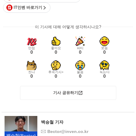
IT인벤 바로가기
이 기사에 대해 어떻게 생각하시나요?
만점
좋아요
파티
웃음
0
0
0
0
씬나
후속기사+
울음
녹는다
0
0
0
0
기사 공유하기
백승철 기자
Bector@inven.co.kr
백승철
(Bector)