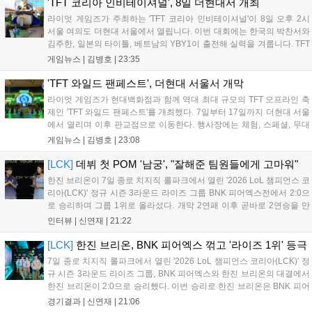
대폭 상승하는 성과를 냈습니다. 오는 10월 필리핀 마닐라에서 총상금
'TFT 코리아 인비테이셔널', 8일 더현대서 개최
11만 달러 규모의 제4회 FWC 그랜드 파이널이 개최될 예정이며, 위메
라이엇 게임즈가 주최하는 'TFT 코리아 인비테이셔널'이 8일 오후 2시
이드커넥트는 이를 통해 커뮤니티 중심의 장기 성장 모델을 지속할 방침
서울 여의도 더현대 서울에서 열립니다. 이번 대회에는 한국의 박찬서와
입니다....
김주한, 일본의 타이틀, 베트남의 YBY1이 출전해 실력을 겨룹니다. TFT
는 소속팀 없이 개인 자격으로 참가하는 독특한 대회 구조를 가지며, 누
게임뉴스 |
김병호
|
23:35
구나 참여 가능한 '소파에서 왕관까지'라는 철학을 실천하고 있습니다.
17일까지 이어지는 이번 행사는 신규 세트 체험과 공연 등 다양한 즐길
'TFT 와일드 팬페스트', 더현대 서울서 개막
거리를 제공하며, 이후 현대백화점 판교점에서도 행사가 이어질 예정입
라이엇 게임즈가 현대백화점과 함께 역대 최대 규모의 TFT 오프라인 축
니다. 연말에는 라스베이거스 오픈이 개최됩니다....
제인 'TFT 와일드 팬페스트'를 개최했다. 7일부터 17일까지 더현대 서울
에서 열리며 이후 판교점으로 이동한다. 행사장에는 체험, 스페셜, 무대
존이 마련됐으며 8일 오후 2시 인비테이셔널, 15일 오후 2시 스트리머
게임뉴스 |
김병호
|
23:08
매치, 17일 오후 7시 30분 QWER 공연 등 다채로운 일정이 준비되어 있
다. 사전 예약은 조기 마감될 만큼 큰 인기를 끌고 있다....
[LCK]
데뷔 첫 POM '남궁', "잘해준 팀원들에게 고마워"
한진 브리온이 7일 종로 치지직 롤파크에서 열린 '2026 LoL 챔피언스 코
리아(LCK)' 정규 시즌 3라운드 라이즈 그룹 BNK 피어엑스전에서 2:0으
로 승리하며 그룹 1위로 올라섰다. 개막 2연패 이후 곧바로 2연승을 만
들어내면서 이어질 4라운드에 대한 기대감을 올렸다. 다음은 이날 데뷔
인터뷰 |
신연재
|
21:22
첫 POM을 수상한 '남궁' 남궁성훈의 POM 인터뷰 전문이다....
[LCK]
한진 브리온, BNK 피어엑스 꺾고 '라이즈 1위' 등극
7일 종로 치지직 롤파크에서 열린 '2026 LoL 챔피언스 코리아(LCK)' 정
규 시즌 3라운드 라이즈 그룹, BNK 피어엑스와 한진 브리온의 대결에서
한진 브리온이 2:0으로 승리했다. 이번 승리로 한진 브리온은 BNK 피어
엑스를 제치고 라이즈 그룹 1위로 올라섰다. 1세트, 한진 브리온이 '로머'
경기결과 |
신연재
|
21:06
조우진의 로크를 중심으로 게임을 유리하게 풀어갔다. '...