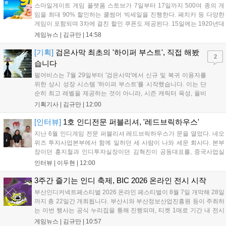
할 수 있다....
스마일게이트 게임 플랫폼 스토브가 7일부터 17일까지 500여 종의 게
임을 최대 90% 할인하는 쿨썸머 빅세일을 진행한다. 페치카 등 다양한
게임이 포함되며 3차에 걸친 할인 쿠폰도 제공된다. 15일에는 1920년대
경성 배경의 신작 그날의 신문이 출시되며, 15일부터 17일까지는 국내
게임뉴스 |
김규만
|
14:58
개발사 게임을 위한 시크릿 쿠폰도 추가 발행될 예정이다. 자세한 내용
은 공식 페이지에서 확인 가능하다....
[기획]
검은사막 최초의 '하이퍼 부스트', 직접 해봤
2
습니다
펄어비스는 7월 29일부터 '검은사막'에서 신규 및 복귀 이용자를
위한 상시 성장 시스템 '하이퍼 부스트'를 시작했습니다. 이는 단
순히 최고 레벨을 제공하는 것이 아니라, 시즌 캐릭터 육성, 올비
아 아카데미 수료, 아침의 나라 설화 진행 등 4단계 과정을 통해
기획기사 |
김규만
|
12:00
게임에 적응하며 공방합 750을 목표로 성장하는 구조입니다. 이
용자는 과제를 완수하며 동(V) 투발라 장비와 검은별 무기, 카라
[인터뷰]
1호 인디전문 퍼블리셔, '레드브릭하우스'
자드 장신구 등을 획득해 주요 콘텐츠에 진입할 수 있습니다....
지난 6월 인디게임 전문 퍼블리셔 레드브릭하우스가 문을 열었다. 네오
위즈 투자사업본부에서 함께 일하던 세 사람이 나와 세운 회사다. 본부
장이던 홍지철과 인디투자실장이던 김혁진이 공동대표를, 중국사업실
장이던 이민정이 이사를 맡았다. 출범 한 달여 만에 위메이드맥스의 전
인터뷰 |
이두현
|
12:00
략적 투자와 카카오벤처스 등 5개 벤처캐피털의 재무적 투자가 연달아
들어왔다. 서비스 중인...
3주간 즐기는 인디 축제, BIC 2026 온라인 전시 시작
부산인디커넥트페스티벌 2026 온라인 페스티벌이 8월 7일 개막해 28일
까지 총 22일간 개최됩니다. 부산시와 부산정보산업진흥원 등이 주최하
는 이번 행사는 공식 누리집을 통해 진행되며, 티켓 1매로 기간 내 전시
작을 제한 없이 체험할 수 있습니다. 일반 및 루키 부문 등 다양한 인디게
게임뉴스 |
김규만
|
10:57