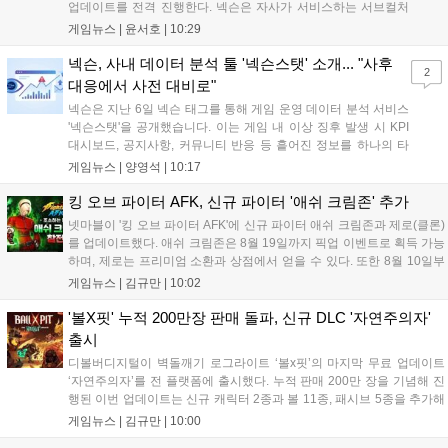
업데이트를 전격 진행한다. 넥슨은 자사가 서비스하는 서브컬처
게임 히간 이루실에 신규 서버 'world3'을 개설하고 신규 캐릭터
게임뉴스 |
윤서호
|
10:29
및 이벤트 스토리를 포함한 대규모 콘텐츠 업데이트를 적용했다.
이번 업데이트를 통해 어둠 속 서큐버스...
넥슨, 사내 데이터 분석 툴 '넥슨스탯' 소개... "사후
2
대응에서 사전 대비로"
넥슨은 지난 6일 넥슨 태그를 통해 게임 운영 데이터 분석 서비스
'넥슨스탯'을 공개했습니다. 이는 게임 내 이상 징후 발생 시 KPI
대시보드, 공지사항, 커뮤니티 반응 등 흩어진 정보를 하나의 타
임라인에 연결해 원인을 빠르게 파악하도록 돕는 관제 허브입니
게임뉴스 |
양영석
|
10:17
다. 현재 25개 이상의 프로젝트에 도입된 이 서비스는 사후 대응
중심의 운영 방식을 사전 대비 체계로 전환하며 데이터 기반의 효
킹 오브 파이터 AFK, 신규 파이터 '애쉬 크림존' 추가
율적인 의사결정을 지원하고 있습니다....
넷마블이 '킹 오브 파이터 AFK'에 신규 파이터 애쉬 크림존과 제로(클론)
를 업데이트했다. 애쉬 크림존은 8월 19일까지 픽업 이벤트로 획득 가능
하며, 제로는 프리미엄 소환과 상점에서 얻을 수 있다. 또한 8월 10일부
터 14일까지 럭키 엘피 이벤트로 론을, 13일부터 26일까지 트로피칼 아
게임뉴스 |
김규만
|
10:02
일랜드 이벤트로 펫 블레이즈와 팝시를 선보일 예정이다. 이번 업데이트
로 전략적 전투의 재미가 더욱 강화될 것으로 기대된다....
'볼X핏' 누적 200만장 판매 돌파, 신규 DLC '자연주의자'
출시
디볼버디지털이 벽돌깨기 로그라이트 ‘볼x핏’의 마지막 무료 업데이트
‘자연주의자’를 전 플랫폼에 출시했다. 누적 판매 200만 장을 기념해 진
행된 이번 업데이트는 신규 캐릭터 2종과 볼 11종, 패시브 5종을 추가해
전략적 재미를 높였다. 게임은 PC와 콘솔, 모바일에서 한글판으로 즐길
게임뉴스 |
김규만
|
10:00
수 있으며, 개발사는 조만간 게임과 관련한 새로운 소식을 전할 예정이