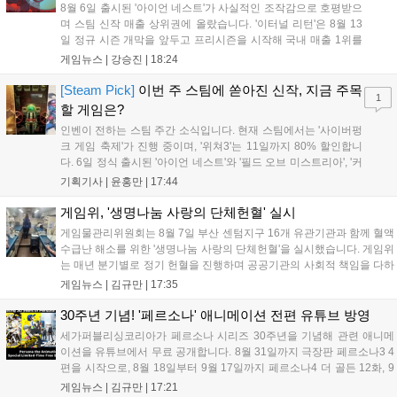
8월 6일 출시된 '아이언 네스트'가 사실적인 조작감으로 호평받으
며 스팀 신작 매출 상위권에 올랐습니다. '이터널 리턴'은 8월 13
일 정규 시즌 개막을 앞두고 프리시즌을 시작해 국내 매출 1위를
기록했습니다. 25주년을 맞은 '고스트 리콘' 시리즈는 8월 6일 쇼
게임뉴스 |
강승진
|
18:24
케이스와 함께 대규모 할인을 진행하며 순위가 급상승했고, 신작
'마블 투혼: 파이팅 소울즈'와 레트로 수리 시뮬레이션 '리스토
[Steam Pick]
이번 주 스팀에 쏟아진 신작, 지금 주목
1
리'도 스팀에 정식 출시되었습니다....
할 게임은?
인벤이 전하는 스팀 주간 소식입니다. 현재 스팀에서는 '사이버펑
크 게임 축제'가 진행 중이며, '위쳐3'는 11일까지 80% 할인합니
다. 6일 정식 출시된 '아이언 네스트'와 '필드 오브 미스트리아', '커
세어 코브'가 호평받고 있습니다. 한편, 7일 출시된 '마블 투혼'은
기획기사 |
윤홍만
|
17:44
태그 시스템에 대한 호불호가 갈리며 복합적 평가를 기록 중입니
다. 유비소프트의 '고스트리콘: 와일드랜드'는 7년 만의 대규모 업
게임위, '생명나눔 사랑의 단체헌혈' 실시
데이트 '라스트 라이츠'와 함께 95% 할인 중입니다....
게임물관리위원회는 8월 7일 부산 센텀지구 16개 유관기관과 함께 혈액
수급난 해소를 위한 '생명나눔 사랑의 단체헌혈'을 실시했습니다. 게임위
는 매년 분기별로 정기 헌혈을 진행하며 공공기관의 사회적 책임을 다하
고 있으며, 이번 행사에는 영화진흥위원회 등 14개 기관 임직원이 동참
게임뉴스 |
김규만
|
17:35
해 생명 나눔을 실천했습니다. 서태건 위원장은 이웃의 생명을 지키는
따뜻한 실천에 참여한 모든 임직원에게 감사의 뜻을 전하며 헌혈 문화
30주년 기념! '페르소나' 애니메이션 전편 유튜브 방영
확산에 앞장섰습니다....
세가퍼블리싱코리아가 페르소나 시리즈 30주년을 기념해 관련 애니메
이션을 유튜브에서 무료 공개합니다. 8월 31일까지 극장판 페르소나3 4
편을 시작으로, 8월 18일부터 9월 17일까지 페르소나4 더 골든 12화, 9
월 15일부터 10월 14일까지 페르소나5 시리즈가 순차 공개됩니다. 또한
게임뉴스 |
김규만
|
17:21