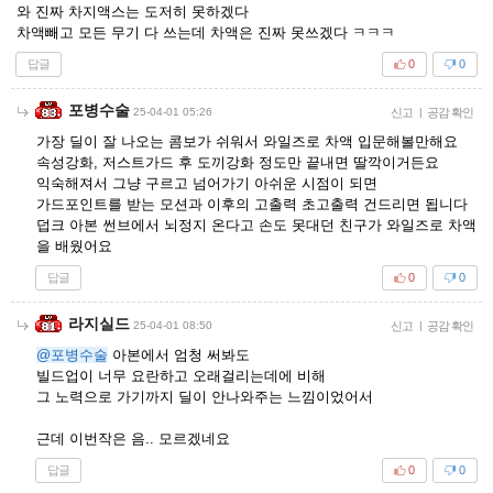
와 진짜 차지액스는 도저히 못하겠다
차액빼고 모든 무기 다 쓰는데 차액은 진짜 못쓰겠다 ㅋㅋㅋ
답글
0
0
포병수술
25-04-01 05:26
신고
|
공감 확인
가장 딜이 잘 나오는 콤보가 쉬워서 와일즈로 차액 입문해볼만해요
속성강화, 저스트가드 후 도끼강화 정도만 끝내면 딸깍이거든요
익숙해져서 그냥 구르고 넘어가기 아쉬운 시점이 되면
가드포인트를 받는 모션과 이후의 고출력 초고출력 건드리면 됩니다
덥크 아본 썬브에서 뇌정지 온다고 손도 못대던 친구가 와일즈로 차액
을 배웠어요
답글
0
0
라지실드
25-04-01 08:50
신고
|
공감 확인
@포병수술
아본에서 엄청 써봐도
빌드업이 너무 요란하고 오래걸리는데에 비해
그 노력으로 가기까지 딜이 안나와주는 느낌이었어서
근데 이번작은 음.. 모르겠네요
답글
0
0