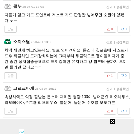
꼴누
25-04-01 13:04
신고
|
공감 확인
다른거 말고 가드 포인트에 저스트 가드 판정만 넣어주면 소원이 없겠
다 ㅜㅠ
답글
0
0
소지스탈
25-04-01 13:08
신고
|
공감 확인
차액 재밋게 하고있는데요. 별로 안어려워요. 몬스터 첫포효때 저스트가
드후 좌클하면 도끼강화되는데 그때부터 우클릭으로 팽이돌리다가 중
간 중간 상처집중공격으로 도끼강화만 유지하고 걍 첨부터 끝까지 도끼
만 돌리면 끝나요ㅋㅋ
답글
1
0
코르크마게
25-04-04 10:17
신고
|
공감 확인
속성차액도 약점 잘받는 몬스터 때리면 병당 100이 넘더군요 리오레우스,
리오레이아,수호룡 리오레우스, 불문어, 돌문어 수호룡 오도가론
답글
0
0
새로고침
AD