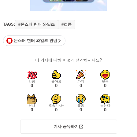
TAGS:
#몬스터 헌터 와일즈
#캡콤
몬스터 헌터 와일즈 인벤
이 기사에 대해 어떻게 생각하시나요?
만점
좋아요
파티
웃음
0
0
0
0
씬나
후속기사+
울음
녹는다
0
0
0
0
기사 공유하기