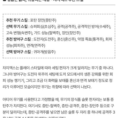
추천 무기 스킬
: 포탄 장전(증탄주)
선택 무기 스킬
: 슈퍼회심(초심주), 공격(공격주), 공격적인 방어(수세주),
고속 변형(속변주), 가드 성능(철벽주), 장인(장인주)
추천 방어구 스킬
: 도전자(도전주), 혼신(혼신주), 약점 특효(통격주), 회피
성능(회피주), 연격(연격주)
선택 방어구 스킬
: 귀마개(방음주)
차지액스는 플레이 스타일에 따라 세팅 편차가 크게 달라지는 무기 중 하나다.
그나마 방어구는 도전자 위주의 세팅에 도끼 모드에서의 생존 강화를 위한 회
피 성능 챙기기, 그리고 조금 더 화력을 보태줄 혼신과 연격 보태기 정도로 정
리가 이루어진 모습이지만 무기는 취향에 따라 선택이 나뉜다.
아티어 무기를 사용한다고 가정했을 때, 무기의 장식품 슬롯 한자리는 보통 증
탄주가 차지한다. 여기서도 증탄-철벽주, 증탄-공격주, 증탄-장인주 등으로 구
분이 달라지는데, 증탄-공격주를 넣으면 남은 슬롯 두 자리 중 하나에 공격주 3