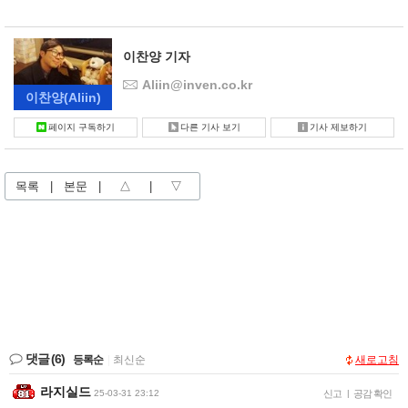
이찬양 기자
Aliin@inven.co.kr
이찬양
(Aliin)
페이지 구독하기
다른 기사 보기
기사 제보하기
목록
|
본문
|
△
|
▽
댓글
(6)
등록순
|
최신순
새로고침
라지실드
25-03-31 23:12
신고
|
공감 확인