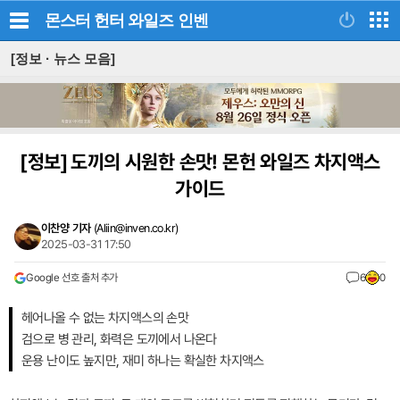
몬스터 헌터 와일즈
인벤
[정보 · 뉴스 모음]
[정보]
도끼의 시원한 손맛! 몬헌 와일즈 차지액스
가이드
이찬양 기자
(
Aliin@inven.co.kr
)
2025-03-31 17:50
Google 선호 출처 추가
6
0
헤어나올 수 없는 차지액스의 손맛
검으로 병 관리, 화력은 도끼에서 나온다
운용 난이도 높지만, 재미 하나는 확실한 차지액스