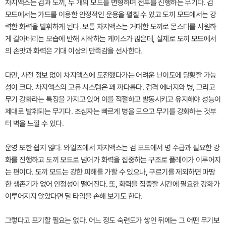
차지액스는 검과 도끼, 두 개의 모드를 변형하며 전투를 진행하는 무기다. 검
모드에서는 가드를 이용한 안정적인 운용을 펼칠 수 있고 도끼 모드에서는 강
력한 화력을 발휘하게 된다. 보통 차지액스는 거대한 도끼로 몬스터를 시원하
게 갈아버리는 모습에 반해 시작하는 케이스가 많은데, 실제로 도끼 모드에서
의 손맛과 화력은 기대 이상의 만족감을 선사한다.
다만, 사전 정보 없이 차지액스에 도전했다가는 어려운 난이도에 당황할 가능
성이 크다. 차지액스의 고유 시스템은 꽤 까다롭다. 검격 에너지와 병, 그리고
무기 강화라는 특징을 가지고 있어 이를 적절하고 발동시키고 유지해야 성능이
제대로 발휘되는 무기다. 초심자는 빠르게 병을 모으고 무기를 강화하는 것부
터 벽을 느낄 수 있다.
운영 또한 쉽지 않다. 와일즈에서 차지액스는 검 모드에서 병 수급과 필요한 강
화를 진행하고 도끼 모드로 넘어가 화력을 집중하는 구조로 플레이가 이루어지
는 편이다. 도끼 모드는 강한 피해를 가할 수 있으나, 구르기를 제외하면 마땅
한 생존기가 없어 안정성이 떨어진다. 또, 화력을 집중할 시간에 필요한 강화가
이루어지지 않았다면 딜 타임을 손해 보기도 한다.
그렇다고 포기할 필요는 없다. 어느 정도 숙련도가 쌓인 뒤에는 그 어떤 무기보