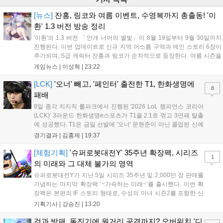
[뉴스]
잔홍, 링코와 여름 이벤트, 수영복까지 총출동! '이
환' 1.3 버전 방송 정리
'이환'의 1.3 버전 「안개 너머의 별빛」이 8월 19일부터 9월 30일까지
진행된다. 이번 업데이트로 신규 지역 어스름 구역과 메인 스토리 6장이
추가되며, S급 캐릭터 잔홍과 링코가 순차적으로 등장한다. 여름 시즌을
맞아 비치발리볼, 수상 오토바이 등 다채로운 이벤트가 열리고, 캐릭터
게임뉴스 |
이성혁
|
23:22
렌더링 개선 및 랜덤 코스튬 등 편의성도 강화된다. 8월 11일까지 사용
가능한 교환 코드 3종이 제공되며, 상세 일정은 공식 채널을 통해 확인할
[LCK]
'오너' 빼고, '페인터' 출전한 T1, 한화생명에
8
수 있다....
패배
8일 종각 치지직 롤파크에서 진행된 '2026 LoL 챔피언스 코리아
(LCK)' 3라운드 한화생명e스포츠가 T1을 2:1로 꺾고 3연패 탈출
에 성공했다. T1은 금일 선발에 '오너' 문현준이 아닌 콜업된 신예
'페인터' 김은후를 투입했지만, 결국 1:2로 패배하고 말았다. T1은
경기결과 |
김홍제
|
19:37
'케리아'의 카밀이 좋은 플레이를 통해 한화생명 바텀 듀오의 점멸
을 빼냈다....
[체험기획]
'슈퍼로봇대전Y' 35주년 확장팩, 시리즈
1
의 미래와 그 대체 불가의 영역
슈퍼로봇대전Y가 지난 5일 시리즈 35주년 및 2,000만 장 판매를
기념하는 마지막 확장팩 ‘~가속하는 미래~’를 출시했다. 이번 확
장팩은 본편의 IF 스토리 형태로, 수성의 마녀 시즌2를 포함한 신
규 참전작과 크로스오버 합체기를 선보이며 작품을 완결 짓는다.
기획기사 |
강승진
|
13:20
기존 연출의 한계와 로봇 게임 시장의 어려움 속에서도 팬들이 원
하는 몰입감 있는 서사와 조합을 구현하며 시리즈의 미래를 향한
검과 방패, 돌진기에 원거리 공격까지? 오버워치 '디