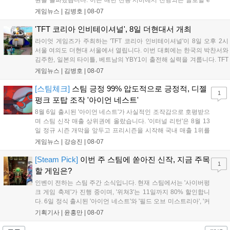
스포츠 대회 FWC의 영향이 큽니다. FWC는 이용자가 동일한 조
게임뉴스 |
김병호
|
08-07
건에서 시즌을 함께 즐기는 구조로, 올해 4월 시작된 FWC 2026
은 전년 대비 매출과 이용자 지표가 대폭 상승하는 성과를 냈습니
'TFT 코리아 인비테이셔널', 8일 더현대서 개최
다. 오는 10월 필리핀 마닐라에서 총상금 11만 달러 규모의 제4회
라이엇 게임즈가 주최하는 'TFT 코리아 인비테이셔널'이 8일 오후 2시
FWC 그랜드 파이널이 개최될 예정이며, 위메이드커넥트는 이를
서울 여의도 더현대 서울에서 열립니다. 이번 대회에는 한국의 박찬서와
통해 커뮤니티 중심의 장기 성장 모델을 지속할 방침입니다....
김주한, 일본의 타이틀, 베트남의 YBY1이 출전해 실력을 겨룹니다. TFT
는 소속팀 없이 개인 자격으로 참가하는 독특한 대회 구조를 가지며, 누
게임뉴스 |
김병호
|
08-07
구나 참여 가능한 '소파에서 왕관까지'라는 철학을 실천하고 있습니다.
17일까지 이어지는 이번 행사는 신규 세트 체험과 공연 등 다양한 즐길
[스팀체크]
스팀 긍정 99% 압도적으로 긍정적, 디젤
1
거리를 제공하며, 이후 현대백화점 판교점에서도 행사가 이어질 예정입
펑크 포탑 조작 '아이언 네스트'
니다. 연말에는 라스베이거스 오픈이 개최됩니다....
8월 6일 출시된 '아이언 네스트'가 사실적인 조작감으로 호평받으
며 스팀 신작 매출 상위권에 올랐습니다. '이터널 리턴'은 8월 13
일 정규 시즌 개막을 앞두고 프리시즌을 시작해 국내 매출 1위를
기록했습니다. 25주년을 맞은 '고스트 리콘' 시리즈는 8월 6일 쇼
게임뉴스 |
강승진
|
08-07
케이스와 함께 대규모 할인을 진행하며 순위가 급상승했고, 신작
'마블 투혼: 파이팅 소울즈'와 레트로 수리 시뮬레이션 '리스토
[Steam Pick]
이번 주 스팀에 쏟아진 신작, 지금 주목
1
리'도 스팀에 정식 출시되었습니다....
할 게임은?
인벤이 전하는 스팀 주간 소식입니다. 현재 스팀에서는 '사이버펑
크 게임 축제'가 진행 중이며, '위쳐3'는 11일까지 80% 할인합니
다. 6일 정식 출시된 '아이언 네스트'와 '필드 오브 미스트리아', '커
세어 코브'가 호평받고 있습니다. 한편, 7일 출시된 '마블 투혼'은
기획기사 |
윤홍만
|
08-07
태그 시스템에 대한 호불호가 갈리며 복합적 평가를 기록 중입니
다. 유비소프트의 '고스트리콘: 와일드랜드'는 7년 만의 대규모 업