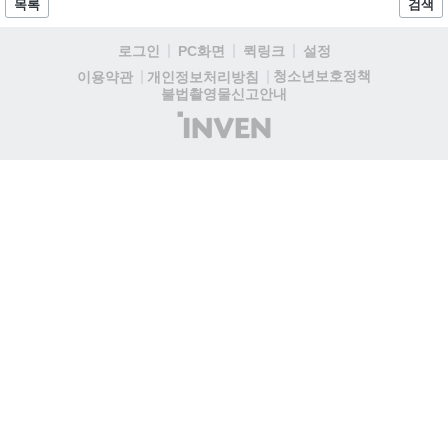
목록
검색
데이트 '라스트 라이츠'와 함께 95% 할인 중입니다....
로그인
PC화면
퀵링크
설정
청소년보호정책
이용약관
개인정보처리방침
불법촬영물신고안내
(주)
인
벤