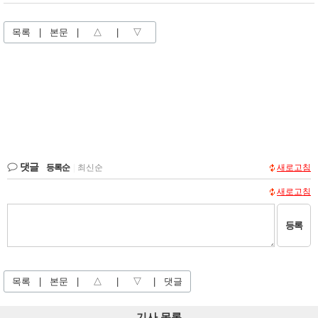
목록
|
본문
|
△
|
▽
댓글
등록순
|
최신순
새로고침
새로고침
등록
목록
|
본문
|
△
|
▽
|
댓글
기사 목록