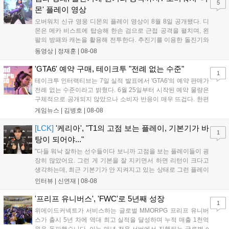
5
새로운 가능성을 제시했다....
몬' 플레이 영상
오버워치 신규 영웅 디몬의 플레이 영상이 8월 8일 공개됐다. 디
몬은 메카 비스트에 탑승해 한손 검으로 근접 공격을 펼치며, 왼
팔의 방패와 캐논을 활용해 전투한다. 추진기를 이용한 돌진기와
참격 형태의 궁극기를 보유했고, 메카 파괴 시 맨몸으로 기관총을
동영상 |
정재훈
|
08-08
사용하는 특징이 있다. 디몬은 오는 8월 12일 시작되는 시즌4 부
산의 영웅들 업데이트를 통해 정식 출시될 예정이다....
'GTA6' 예약 구매, 테이크투 "전례 없는 수준"
1
테이크투 인터랙티브는 7일 실적 발표에서 'GTA6'의 예약 판매가
전례 없는 수준이라고 밝혔다. 6월 25일부터 시작된 예약 물량은
구체적으로 공개되지 않았으나 소비자 반응이 매우 뜨겁다. 한편
11월 19일 PS5와 Xbox 시리즈 X|S로 정식 출시될 예정이며, 록
게임뉴스 |
김병호
|
08-08
스타 게임즈는 한국 시각 28일 오전 4시 넷플릭스를 통해 장편 영
상 'Grand Theft Auto VI: An Extended Look'을 최초 공개할 계획
[LCK]
'케리아', "T1의 고점 보는 플레이, 기본기가 바
1
이다....
탕이 되어야..."
"다들 워낙 잘하는 선수들이다 보니까 고점을 보는 플레이들이 굉
장히 많았어요. 그런 게 기본을 잘 지키면서 하면 리턴이 크다고
생각하는데, 최근 기본기가 안 지켜지고 있는 상태로 그런 플레이
를 추구하다 보니까 팀적으로 안 좋은 사고가 계속 많이 났던 것
인터뷰 |
신연재
|
08-08
같습니다." T1은 6일 서울 종로구 치지직 롤파크에서 열린 '2026
LoL 챔피언스 코리아(LCK)'...
'프리프 유니버스', 'FWC'로 5년째 성장
1
위메이드커넥트가 서비스하는 글로벌 MMORPG 프리프 유니버
스가 출시 5년 차에 역대 최고 실적을 달성하며 누적 매출 1천억
원을 돌파했습니다. 이는 매년 전용 서버에서 진행되는 글로벌 e