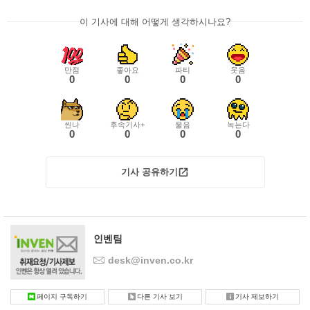
이 기사에 대해 어떻게 생각하시나요?
만점
좋아요
파티
웃음
0
0
0
0
씬나
후속기사+
울음
녹는다
0
0
0
0
기사 공유하기
인벤팀
desk@inven.co.kr
페이지 구독하기
다른 기사 보기
기사 제보하기