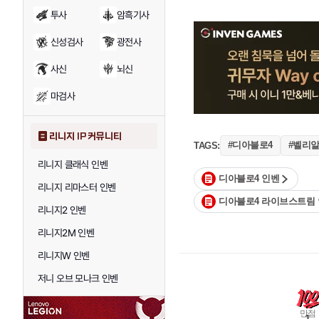
투사
암흑기사
신성검사
광전사
사신
뇌신
마검사
리니지 IP 커뮤니티
#디아블로4
#벨리
TAGS:
리니지 클래식 인벤
디아블로4 인벤
리니지 리마스터 인벤
디아블로4 라이브스트림 
리니지2 인벤
리니지2M 인벤
리니지W 인벤
저니 오브 모나크 인벤
만점
1