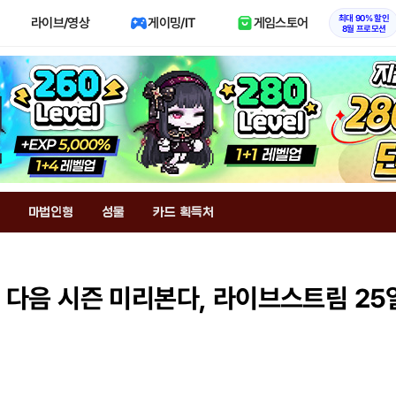
최대 90% 할인
라이브/영상
게이밍/IT
게임스토어
8월 프로모션
마법인형
성물
카드 획득처
' 다음 시즌 미리본다, 라이브스트림 25