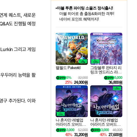
귀무자: 검의 길 예약 판매 중!
10% 할인과
연계 퀘스트, 새로운
이니&베니 혜택까지!
Q&A도 진행될 예정
인벤게임즈 8월 특별 할인!
드래곤소드: 어웨이크닝 입점!
문명 7 특별 할인!
마블 투혼 파이팅 소울즈 정식출시!
비스트 오브 리인카네이션 정식 출시!
커세어 코브 출시 기념 할인!
더 렐릭 퍼스트 가디언 정식 출시
베데스다 40주년 기념 할인 중!
캡콤 프렌차이즈 할인 진행 중!
캡콤 일부 상품 상시 할인
스타워즈 은하계 레이서
로블록스 기프트 카드 공식 입점
인기 퍼블리셔 모음!
스팀으로 만나는 드래곤소드!
조선&고려 DLC 출시 예정
마블 히어로 총 출동&화려한 격투!
게임프릭 신작 IP
해적'섬'을 발전시키자!
설화x하드코어 액션!
베데스다의 명작들을
몬헌, 바하 등 인기 IP를
몬헌 와일즈 & 드래곤즈 도그마2
인벤게임즈에서 10% 추가 적립
Robux를 가장 안전하고
최대 90% 할인가를 만나보세요!
네이버혜택과 함께 만나보세요!
50%할인&추가 적립까지!
네이버 포인트 혜택까지!
네이버 혜택가와 함께 예약하세요!
할인&네이버혜택으로 만나보세요!
네이버페이 혜택과 만나보세요!
40주년 프로모션으로 만나보세요!
할인가에 만나보세요!
일부 에디션 상시 할인!
혜택으로 예약 판매 중
편안하게 충전하세요
rkin 그리고 게임
팰월드 Palworld
그랑블루 판타지 리
링크 엔드리스 라그
 우두머리 능력을 활
나로크 업그레이드
5%
32,000
5,000
킷 Granblue Fantasy
25%
24,000원
36,800원
Relink Endless Ragn
arok Upgrade Kit DL
C
영구 추가된다. 이와
나 혼자만 레벨업
나 혼자만 레벨업
어라이즈 오버드라
어라이즈 오버드라
이브 디럭스 에디션
이브 Solo Leveling A
3,000
52,000
3,000
46,000
Solo Leveling Arise
rise
40%
31,200원
40%
27,600원