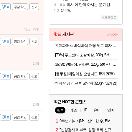
혹시 이 만화 아시는 분 계신가요
애니클립
감
0
공감 확인
신고
운문댐
여행
새로고침
답글
이동
핫딜
게시판
더보기+
감
0
공감 확인
신고
왓더파머스 바삭바삭 저당 제로 과자 11종 모음
[70%] 푸드센터 소갈비살, 200g, 5팩
답글
36%할인!농심, 신라면, 120g, 5봉 + 너구리, 120g, 5봉 + 짜파게티, 140g, 5봉 + 오징어짬뽕, 124g, 5봉
[풀무원] 매일아침 순생나또 15개(30팩)
감
0
공감 확인
신고
한과 명장 김규흔 꿀약과 320g(약32개입)
최근 HOT한 콘텐츠
답글
린M
게임
IT
유머
연예
감
0
공감 확인
신고
1
9주년 리니지M의 신의 한 수, BM 장비 아데나 판매 예고
2
"신성검사 리부트, 성장 특화 신규 서버" 리니지M 3월 업데이트 예고