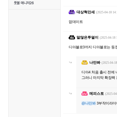
풋볼 매니저26
대상혁만세
(2025-04-18 14:
없데이트
말많은투덜이
(2025-04-18 
디아블로3까지 디아블로는 등장
나만봐
(2025-04-18
디아4 처음 출시 전에
그러니 마지막 확장팩 
메피스토
(2025-04
@나만봐
3부작이라더