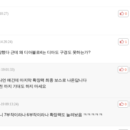
10:27)
공감
비공
0
14:26:24)
공감
비공
1
했다 근데 왜 디아블로4는 디아도 구경도 못하는가?
 19:01:33)
공감
비공
0
 나언 얘긴데 마지막 확장팩 최종 보스로 나온답니다
전 까지 기대도 하지 마세요
-19 09:13:24)
공감
비공
0
니 7부작이라나 6부작이라나 확장팩도 늘려놧음 ㅋㅋㅋㅋㅋ