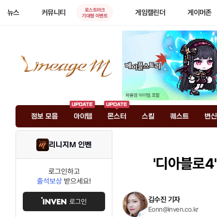
로스트아크
뉴스
커뮤니티
게임캘린더
게이머존
기대평 이벤트
정보 모음
아이템
몬스터
스킬
퀘스트
변신
리니지M 인벤
'디아블로4
로그인하고
출석보상
받으세요!
김수진 기자
로그인
Eonn@inven.co.kr