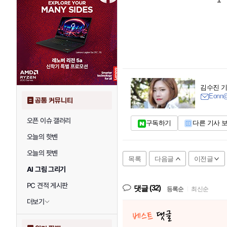
김수진 
Eonn@
공통 커뮤니티
오픈 이슈 갤러리
구독하기
다른 기사 
오늘의 핫벤
오늘의 팟벤
목록
다음글
이전글
AI 그림 그리기
PC 견적 게시판
(32)
댓글
등록순
|
최신순
더보기