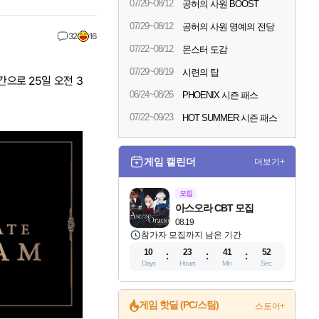
07/29~08/12
공허의 사원 BOOST
07/29~08/12
공허의 사원 명예의 전당
32
16
07/22~08/12
몬스터 도감
07/29~08/19
시련의 탑
으로 25일 오전 3
06/24~08/26
PHOENIX 시즌 패스
07/22~09/23
HOT SUMMER 시즌 패스
게임 캘린더
더보기+
모집
아스오라 CBT 모집
08.19
참가자 모집까지 남은 기간
10
23
41
51
Days
Hours
Min
Sec
게임 핫딜 (PC/스팀)
스토어+