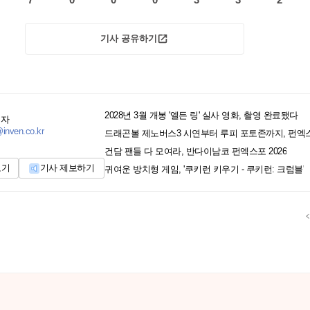
기사 공유하기
2028년 3월 개봉 '엘든 링' 실사 영화, 촬영 완료됐다
기자
inven.co.kr
드래곤볼 제노버스3 시연부터 루피 포토존까지, 펀엑
건담 팬들 다 모여라, 반다이남코 펀엑스포 2026
보기
기사 제보하기
귀여운 방치형 게임, '쿠키런 키우기 - 쿠키런: 크럼블'