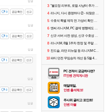
답글
3
"불요정 리부트, 로컬 사냥터 추가 예정" 리니지M 9주년 업데이트 예고
감
0
공감 확인
신고
4
리니지, 다시 증명하다 ② - 되찾은 모바일 왕좌
5
수호석 특별 제작 전 가성비 확인 필수! 3월 2주차 업데이트 이슈
답글
6
엔씨 리니지M, PC 결제 병행에도 모바일 '매출 1위' 탈환
7
신규 서버 사전 생성, 신규 수호성 추가 등 3월 1주차 업데이트 이슈
감
0
공감 확인
신고
8
리니지M, 8월 1주차 한정 및 주말 제작 정보
답글
9
진드슬, 라던 리뉴얼 등 리니지M ContiNew 업데이트 핵심 요약
10
파티 던전 무임승차 개선 등 5월 4주차 업데이트 이슈
감
1
공감 확인
신고
PC 견적이 궁금하다면?
IT인벤 견적게시판
답글
매일매일,
감
0
공감 확인
신고
인벤 출석체크!
주사위 굴리고 포인트!
답글
인벤 마블