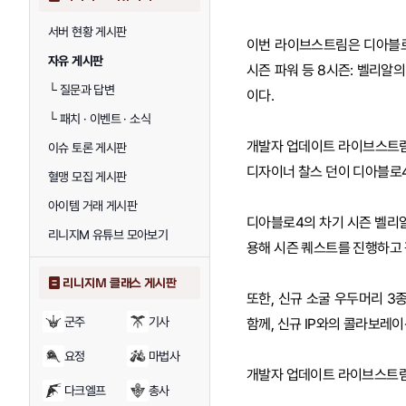
서버 현황 게시판
이번 라이브스트림은 디아블로 
자유 게시판
시즌 파워 등 8시즌: 벨리알
└
질문과 답변
이다.
└
패치 · 이벤트 · 소식
개발자 업데이트 라이브스트림이
이슈 토론 게시판
디자이너 찰스 던이 디아블로4
혈맹 모집 게시판
아이템 거래 게시판
디아블로4의 차기 시즌 벨리
리니지M 유튜브 모아보기
용해 시즌 퀘스트를 진행하고 
리니지M 클래스 게시판
또한, 신규 소굴 우두머리 3
군주
기사
함께, 신규 IP와의 콜라보레
요정
마법사
개발자 업데이트 라이브스트림
다크엘프
총사