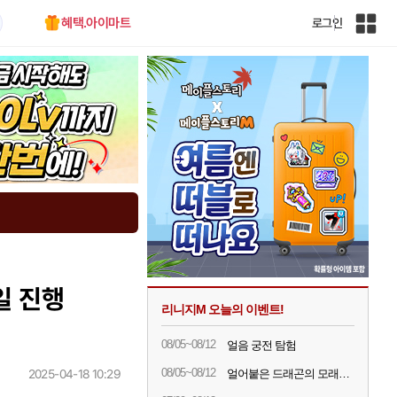
혜택.아이마트
로그인
인
벤
전
체
사
이
트
맵
일 진행
리니지M 오늘의 이벤트!
08/05~08/12
얼음 궁전 탐험
08/05~08/12
2025-04-18 10:29
얼어붙은 드래곤의 모래시계