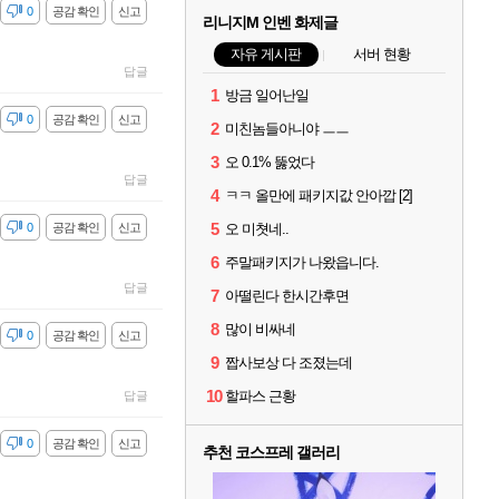
감
0
공감 확인
신고
리니지M 인벤 화제글
자유 게시판
서버 현황
답글
1
방금 일어난일
감
0
공감 확인
신고
2
미친놈들아니야 ㅡㅡ
3
오 0.1% 뚫었다
답글
4
ㅋㅋ 올만에 패키지값 안아깝 [2]
5
감
0
공감 확인
신고
오 미쳣네..
6
주말패키지가 나왔읍니다.
답글
7
아떨린다 한시간후면
8
많이 비싸네
감
0
공감 확인
신고
9
짭사보상 다 조졌는데
10
할파스 근황
답글
감
0
공감 확인
신고
추천 코스프레 갤러리