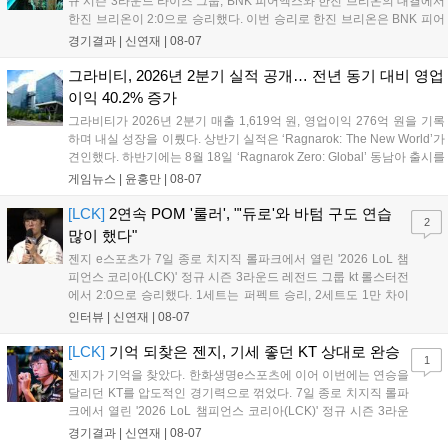
규 시즌 3라운드 라이즈 그룹, BNK 피어엑스와 한진 브리온의 대결에서
한진 브리온이 2:0으로 승리했다. 이번 승리로 한진 브리온은 BNK 피어
엑스를 제치고 라이즈 그룹 1위로 올라섰다. 1세트, 한진 브리온이 '로머'
경기결과 |
신연재
|
08-07
조우진의 로크를 중심으로 게임을 유리하게 풀어갔다. '...
그라비티, 2026년 2분기 실적 공개… 전년 동기 대비 영업
이익 40.2% 증가
그라비티가 2026년 2분기 매출 1,619억 원, 영업이익 276억 원을 기록
하며 내실 성장을 이뤘다. 상반기 실적은 ‘Ragnarok: The New World’가
견인했다. 하반기에는 8월 18일 ‘Ragnarok Zero: Global’ 동남아 출시를
시작으로 9월 3일 ‘달려라 헤베레케 EX’, 9월 22일 ‘갈바테인’ 등 다양한
게임뉴스 |
윤홍만
|
08-07
신작을 선보인다. 4분기에는 ‘쟈레코 아케이드 콜렉션’과 ‘라이트 오디세
이’ 출시가 예정돼 있으며, 2027년에는 ‘Ragnarok 3’ 등 대작을 글로벌
[LCK]
2연속 POM '룰러', "'듀로'와 바텀 구도 연습
2
출시할 계획이다. 그라비티는 조인트벤처 설립과 라그나로크 에코 시스
많이 했다"
템 구축을 통해 신성장 동력을 확보할 방침이다....
젠지 e스포츠가 7일 종로 치지직 롤파크에서 열린 '2026 LoL 챔
피언스 코리아(LCK)' 정규 시즌 3라운드 레전드 그룹 kt 롤스터전
에서 2:0으로 승리했다. 1세트는 퍼펙트 승리, 2세트도 1만 차이
를 벌리며 25분 만에 승리하면서 말 그대로 압도적인 경기력을 선
인터뷰 |
신연재
|
08-07
보였다. '룰러' 박재혁은 1세트 코그모, 2세트 이즈리얼로 맹활약
하며 POM에 선정됐...
[LCK]
기억 되찾은 젠지, 기세 좋던 KT 상대로 완승
1
젠지가 기억을 찾았다. 한화생명e스포츠에 이어 이번에는 연승을
달리던 KT를 압도적인 경기력으로 꺾었다. 7일 종로 치지직 롤파
크에서 열린 '2026 LoL 챔피언스 코리아(LCK)' 정규 시즌 3라운
드 레전드 그룹, kt 롤스터와 젠지 e스포츠의 대결에서 젠지가 압
경기결과 |
신연재
|
08-07
승을 거뒀다. 개막주까지만 해도 급격하게 흔들리던 젠지였지만,