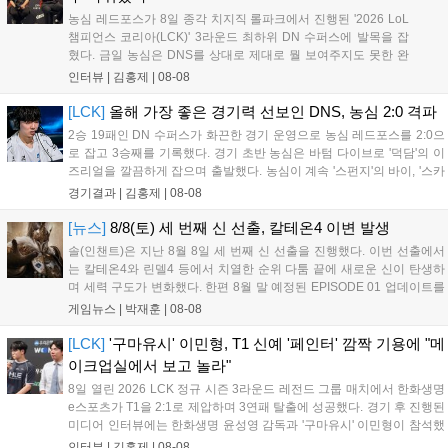
농심 레드포스가 8일 종각 치지직 롤파크에서 진행된 '2026 LoL
챔피언스 코리아(LCK)' 3라운드 최하위 DN 수퍼스에 발목을 잡
혔다. 금일 농심은 DNS를 상대로 제대로 뭘 보여주지도 못한 완
패를 당하고 말았다. 이하 농심 레드포스 최인규 감독과 '리헨즈'
인터뷰 |
김홍제
|
08-08
손시우의 인터뷰 전문이다. Q. 금일 DNS에 0:2로 패배했는데? 최
인규 감독 : 모든 경...
[LCK]
올해 가장 좋은 경기력 선보인 DNS, 농심 2:0 격파
2승 19패인 DN 수퍼스가 화끈한 경기 운영으로 농심 레드포스를 2:0으
로 잡고 3승째를 기록했다. 경기 초반 농심은 바텀 다이브로 '덕담'의 이
즈리얼을 깔끔하게 잡으며 출발했다. 농심이 계속 '스펀지'의 바이, '스카
웃'의 신드라가 맹활약하며 초반부터 잡은 주도권을 계속 잘 굴렸다.
경기결과 |
김홍제
|
08-08
DNS는 불리하지만 골드 차이는 크게 벌어지지 않으며 잘 따라가고 있
었...
[뉴스]
8/8(토) 세 번째 신 선출, 칼테온4 이변 발생
솔(인챈트)은 지난 8월 8일 세 번째 신 선출을 진행했다. 이번 선출에서
는 칼테온4와 린델4 등에서 치열한 순위 다툼 끝에 새로운 신이 탄생하
며 세력 구도가 변화했다. 한편 8월 말 예정된 EPISODE 01 업데이트를
통해 월드 콘텐츠가 추가될 예정이며, 이를 통해 추후 주신 및 절대신에
게임뉴스 |
박재훈
|
08-08
대한 정보가 공개될 것으로 기대된다. 서버별 입지 확보를 위한 경쟁은
더욱 가속화될 전망이다....
[LCK]
'구마유시' 이민형, T1 신예 '페인터' 깜짝 기용에 "메
이크업실에서 보고 놀라"
8일 열린 2026 LCK 정규 시즌 3라운드 레전드 그룹 매치에서 한화생명
e스포츠가 T1을 2:1로 제압하며 3연패 탈출에 성공했다. 경기 후 진행된
미디어 인터뷰에는 한화생명 윤성영 감독과 '구마유시' 이민형이 참석했
다. 먼저 승리 소감에 대해 윤성영 감독은 "오랜만에 승리해 기분이 좋고,
인터뷰 |
김홍제
|
08-08