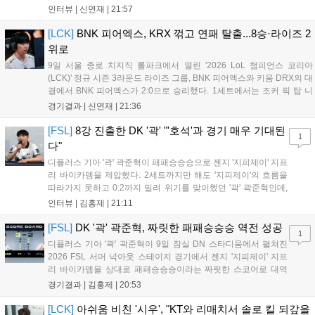
력으로 2연승을 달리고 있었지만, BNK 피어엑스에게 불의의 일격을 당
인터뷰 |
신연재
|
21:57
하고 말았다. 경기 종료 후 기자회견에 참석한 조재읍 감독은...
[LCK]
BNK 피어엑스, KRX 꺾고 연패 탈출...8승·라이즈 2
위로
9일 서울 종로 치지직 롤파크에서 열린 '2026 LoL 챔피언스 코리아
(LCK)' 정규 시즌 3라운드 라이즈 그룹, BNK 피어엑스와 키움 DRX의 대
결에서 BNK 피어엑스가 2:0으로 승리했다. 1세트에서는 조커 픽 탑 니
달리가 제대로 통했고, 2세트에선 판테온을 잡은 '랩터' 전어진의 활약과
경기결과 |
신연재
|
21:36
함께 키움 DRX의 끈질긴 수비를 뚫었다. 1세트 중반까지...
[FSL]
8강 진출한 DK '곽' "'호석'과 경기 매우 기대된
1
다"
디플러스 기아 '곽' 곽준혁이 패패승승승으로 젠지 '지피제이' 지프
리 바이카뎀을 제압했다. 2세트까지만 해도 '지피제이'의 흐름을
따라가지 못하고 0:2까지 밀려 위기를 맞이했던 '곽' 곽준혁인데,
3세트를 기점으로 분위기를 완전히 바꿨다. 3세트를 4:2로 승리
인터뷰 |
김홍제
|
21:11
한 뒤 이후부터는 완전히 자신이 원하는 플레이를 모두 펼쳐 5:1,
4:1이라는 큰 점수 차이로...
[FSL]
DK '곽' 곽준혁, 짜릿한 패패승승승 역전 성공
1
디플러스 기아 '곽' 곽준혁이 9일 잠실 DN 스타디움에서 펼쳐진
2026 FSL 서머 넉아웃 스테이지 경기에서 젠지 '지피제이' 지프
리 바이카뎀을 상대로 패패승승승이라는 짜릿한 스코어로 대역
전에 성공하며 파이널 스테이지로 향했다. 1세트, 전반전은 서로
경기결과 |
김홍제
|
20:53
골망을 흔들지 못하며 0:0으로 끝났다. '지피제이'가 53분 지단으
로 깔끔한 마무리에 성공했고, '곽...
[LCK]
아쉬움 비친 '시우', "KT와 리매치서 솔로 킬 되갚을