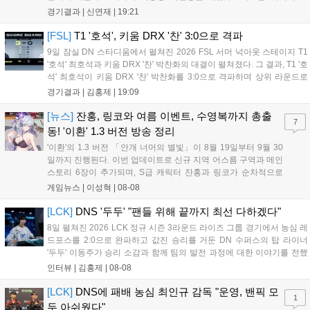
현석의 메이킹과 '쇼메이커' 허수의 캐리력이 빛났고, 3세트에서는 라인
경기결과 |
신연재
|
19:21
전부터 '바텀 차이'를 외치며 승리로 연결했다. 1세트, 미드 합...
[FSL]
T1 '호석', 키움 DRX '찬' 3:0으로 격파
9일 잠실 DN 스타디움에서 펼쳐진 2026 FSL 서머 넉아웃 스테이지 T1
'호석' 최호석과 키움 DRX '찬' 박찬화의 대결이 펼쳐졌다. 그 결과, T1 '호
석' 최호석이 키움 DRX '찬' 박찬화를 3:0으로 격파하며 상위 라운드로
진출했고, '찬'은 탈락하고 말았다. 경기 초반, 5분 만에 골 찬스를 잡은
경기결과 |
김홍제
|
19:09
'호석'이었는데 아쉽게 볼이 빗나가고 말았...
[뉴스]
잔홍, 링코와 여름 이벤트, 수영복까지 총출
7
동! '이환' 1.3 버전 방송 정리
'이환'의 1.3 버전 「안개 너머의 별빛」이 8월 19일부터 9월 30
일까지 진행된다. 이번 업데이트로 신규 지역 어스름 구역과 메인
스토리 6장이 추가되며, S급 캐릭터 잔홍과 링코가 순차적으로
등장한다. 여름 시즌을 맞아 비치발리볼, 수상 오토바이 등 다채
게임뉴스 |
이성혁
|
08-08
로운 이벤트가 열리고, 캐릭터 렌더링 개선 및 랜덤 코스튬 등 편
의성도 강화된다. 8월 11일까지 사용 가능한 교환 코드 3종이 제
[LCK]
DNS '두두' "팬들 위해 끝까지 최선 다하겠다"
공되며, 상세 일정은 공식 채널을 통해 확인할 수 있다....
8일 펼쳐진 2026 LCK 정규 시즌 3라운드 라이즈 그룹 경기에서 농심 레
드포스를 2:0으로 완파하고 값진 승리를 거둔 DN 수퍼스의 탑 라이너
'두두' 이동주가 승리 소감과 함께 팀의 발전 과정에 대한 이야기를 전했
다. 먼저 오랜만의 2:0 완승에 대해 '두두'는 "진짜 오랜만에 거둔 2:0 승
인터뷰 |
김홍제
|
08-08
리라 기쁘다. 특히 불리했던 1세트를 역전승으로 이끌어내...
[LCK]
DNS에 패배 농심 최인규 감독 "운영, 밴픽 모
1
두 아쉬웠다"