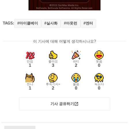
TAGS:
#마이클베이
#실사화
#아웃런
#엔터
이 기사에 대해 어떻게 생각하시나요?
만점
좋아요
파티
웃음
1
3
2
0
씬나
후속기사+
울음
녹는다
1
2
0
0
기사 공유하기