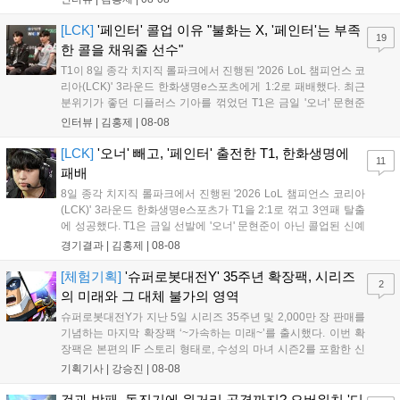
남은 경기도 잘 준비하겠다"고 밝혔으며, '구마유시' 역시 "3...
[LCK]
'페인터' 콜업 이유 "불화는 X, '페인터'는 부족
19
한 콜을 채워줄 선수"
T1이 8일 종각 치지직 롤파크에서 진행된 '2026 LoL 챔피언스 코
리아(LCK)' 3라운드 한화생명e스포츠에게 1:2로 패배했다. 최근
분위기가 좋던 디플러스 기아를 꺾었던 T1은 금일 '오너' 문현준
을 빼고 신예 '페인터' 김은후를 투입시키는 강수를 뒀으나 결국
인터뷰 |
김홍제
|
08-08
아쉬운 결과를 맞이하게 됐다. 이하 T1 임재현 감독대행과 '페이
즈' 김수환의 인터뷰 내...
[LCK]
'오너' 빼고, '페인터' 출전한 T1, 한화생명에
11
패배
8일 종각 치지직 롤파크에서 진행된 '2026 LoL 챔피언스 코리아
(LCK)' 3라운드 한화생명e스포츠가 T1을 2:1로 꺾고 3연패 탈출
에 성공했다. T1은 금일 선발에 '오너' 문현준이 아닌 콜업된 신예
'페인터' 김은후를 투입했지만, 결국 1:2로 패배하고 말았다. T1은
경기결과 |
김홍제
|
08-08
'케리아'의 카밀이 좋은 플레이를 통해 한화생명 바텀 듀오의 점멸
을 빼냈다....
[체험기획]
'슈퍼로봇대전Y' 35주년 확장팩, 시리즈
2
의 미래와 그 대체 불가의 영역
슈퍼로봇대전Y가 지난 5일 시리즈 35주년 및 2,000만 장 판매를
기념하는 마지막 확장팩 ‘~가속하는 미래~’를 출시했다. 이번 확
장팩은 본편의 IF 스토리 형태로, 수성의 마녀 시즌2를 포함한 신
규 참전작과 크로스오버 합체기를 선보이며 작품을 완결 짓는다.
기획기사 |
강승진
|
08-08
기존 연출의 한계와 로봇 게임 시장의 어려움 속에서도 팬들이 원
하는 몰입감 있는 서사와 조합을 구현하며 시리즈의 미래를 향한
검과 방패, 돌진기에 원거리 공격까지? 오버워치 '디