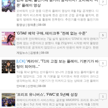
7
새로운 가능성을 제시했다....
몬' 플레이 영상
오버워치 신규 영웅 디몬의 플레이 영상이 8월 8일 공개됐다. 디
몬은 메카 비스트에 탑승해 한손 검으로 근접 공격을 펼치며, 왼
팔의 방패와 캐논을 활용해 전투한다. 추진기를 이용한 돌진기와
참격 형태의 궁극기를 보유했고, 메카 파괴 시 맨몸으로 기관총을
동영상 |
정재훈
|
08-08
사용하는 특징이 있다. 디몬은 오는 8월 12일 시작되는 시즌4 부
산의 영웅들 업데이트를 통해 정식 출시될 예정이다....
'GTA6' 예약 구매, 테이크투 "전례 없는 수준"
5
테이크투 인터랙티브는 7일 실적 발표에서 'GTA6'의 예약 판매가
전례 없는 수준이라고 밝혔다. 6월 25일부터 시작된 예약 물량은
구체적으로 공개되지 않았으나 소비자 반응이 매우 뜨겁다. 한편
11월 19일 PS5와 Xbox 시리즈 X|S로 정식 출시될 예정이며, 록
게임뉴스 |
김병호
|
08-08
스타 게임즈는 한국 시각 28일 오전 4시 넷플릭스를 통해 장편 영
상 'Grand Theft Auto VI: An Extended Look'을 최초 공개할 계획
[LCK]
'케리아', "T1의 고점 보는 플레이, 기본기가 바
1
이다....
탕이 되어야..."
"다들 워낙 잘하는 선수들이다 보니까 고점을 보는 플레이들이 굉
장히 많았어요. 그런 게 기본을 잘 지키면서 하면 리턴이 크다고
생각하는데, 최근 기본기가 안 지켜지고 있는 상태로 그런 플레이
를 추구하다 보니까 팀적으로 안 좋은 사고가 계속 많이 났던 것
인터뷰 |
신연재
|
08-08
같습니다." T1은 6일 서울 종로구 치지직 롤파크에서 열린 '2026
LoL 챔피언스 코리아(LCK)'...
'프리프 유니버스', 'FWC'로 5년째 성장
1
위메이드커넥트가 서비스하는 글로벌 MMORPG 프리프 유니버
스가 출시 5년 차에 역대 최고 실적을 달성하며 누적 매출 1천억