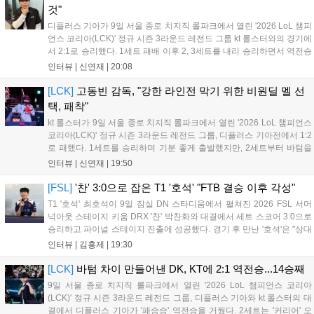
것"
디플러스 기아가 9일 서울 종로 치지직 롤파크에서 열린 '2026 LoL 챔피
언스 코리아(LCK)' 정규 시즌 3라운드 레전드 그룹 kt 롤스터와의 경기에
서 2:1로 승리했다. 1세트 패배 이후 2, 3세트를 내리 승리하면서 역전승
을 거뒀다. 14승을 달성한 디플러스 기아는 4위 kt 롤스터를 1승 차이로
인터뷰 |
신연재
|
20:08
바짝 추격하며 상위권 도약의 불씨를 살렸다. 경기...
[LCK]
고동빈 감독, "강한 라인전 막기 위한 비원딜 멜 선
택, 패착"
kt 롤스터가 9일 서울 종로 치지직 롤파크에서 열린 '2026 LoL 챔피언스
코리아(LCK)' 정규 시즌 3라운드 레전드 그룹, 디플러스 기아전에서 1:2
로 패했다. 1세트를 승리하며 기분 좋게 출발했지만, 2세트부터 바텀을
중심으로 게임을 풀어간 디플러스 기아의 승리 플랜을 막아내지 못했다.
인터뷰 |
신연재
|
19:50
경기 종료 후 기자실을 찾은 고동빈 감독은 "상대가 디플러스...
[FSL]
'찬' 3:0으로 잡은 T1 '호석' "FTB 결승 이후 각성"
T1 '호석' 최호석이 9일 잠실 DN 스타디움에서 펼쳐진 2026 FSL 서머
넉아웃 스테이지 키움 DRX '찬' 박찬화와 대결에서 세트 스코어 3:0으로
승리하고 파이널 스테이지 진출에 성공했다. 경기 후 만난 '호석'은 "상대
가 강하지만, 내가 할 것만 잘하면 충분히 승산이 있을 것 같았다"고 말하
인터뷰 |
김홍제
|
19:30
며 앞으로 좀 더 잘하면 충분히 우승까지 노려볼 수 있...
[LCK]
바텀 차이 만들어낸 DK, KT에 2:1 역전승...14승째
9일 서울 종로 치지직 롤파크에서 열린 '2026 LoL 챔피언스 코리아
(LCK)' 정규 시즌 3라운드 레전드 그룹, 디플러스 기아와 kt 롤스터의 대
결에서 디플러스 기아가 '패승승' 역전승을 거뒀다. 2세트는 '커리어' 오