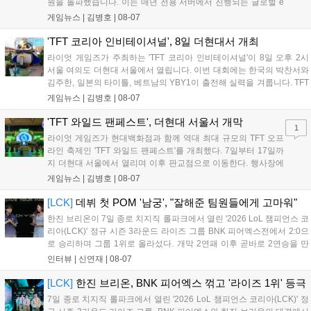
원을 돌파했습니다. 이는 매년 전용 서버에서 진행되는 글로벌 e
스포츠 대회 FWC의 영향이 큽니다. FWC는 이용자가 동일한 조
게임뉴스 |
김병호
|
08-07
건에서 시즌을 함께 즐기는 구조로, 올해 4월 시작된 FWC 2026
은 전년 대비 매출과 이용자 지표가 대폭 상승하는 성과를 냈습니
'TFT 코리아 인비테이셔널', 8일 더현대서 개최
다. 오는 10월 필리핀 마닐라에서 총상금 11만 달러 규모의 제4회
라이엇 게임즈가 주최하는 'TFT 코리아 인비테이셔널'이 8일 오후 2시
FWC 그랜드 파이널이 개최될 예정이며, 위메이드커넥트는 이를
서울 여의도 더현대 서울에서 열립니다. 이번 대회에는 한국의 박찬서와
통해 커뮤니티 중심의 장기 성장 모델을 지속할 방침입니다....
김주한, 일본의 타이틀, 베트남의 YBY1이 출전해 실력을 겨룹니다. TFT
는 소속팀 없이 개인 자격으로 참가하는 독특한 대회 구조를 가지며, 누
게임뉴스 |
김병호
|
08-07
구나 참여 가능한 '소파에서 왕관까지'라는 철학을 실천하고 있습니다.
17일까지 이어지는 이번 행사는 신규 세트 체험과 공연 등 다양한 즐길
'TFT 와일드 팬페스트', 더현대 서울서 개막
1
거리를 제공하며, 이후 현대백화점 판교점에서도 행사가 이어질 예정입
라이엇 게임즈가 현대백화점과 함께 역대 최대 규모의 TFT 오프
니다. 연말에는 라스베이거스 오픈이 개최됩니다....
라인 축제인 'TFT 와일드 팬페스트'를 개최했다. 7일부터 17일까
지 더현대 서울에서 열리며 이후 판교점으로 이동한다. 행사장에
는 체험, 스페셜, 무대 존이 마련됐으며 8일 오후 2시 인비테이셔
게임뉴스 |
김병호
|
08-07
널, 15일 오후 2시 스트리머 매치, 17일 오후 7시 30분 QWER 공
연 등 다채로운 일정이 준비되어 있다. 사전 예약은 조기 마감될
[LCK]
데뷔 첫 POM '남궁', "잘해준 팀원들에게 고마워"
만큼 큰 인기를 끌고 있다....
한진 브리온이 7일 종로 치지직 롤파크에서 열린 '2026 LoL 챔피언스 코
리아(LCK)' 정규 시즌 3라운드 라이즈 그룹 BNK 피어엑스전에서 2:0으
로 승리하며 그룹 1위로 올라섰다. 개막 2연패 이후 곧바로 2연승을 만
들어내면서 이어질 4라운드에 대한 기대감을 올렸다. 다음은 이날 데뷔
인터뷰 |
신연재
|
08-07
첫 POM을 수상한 '남궁' 남궁성훈의 POM 인터뷰 전문이다....
[LCK]
한진 브리온, BNK 피어엑스 꺾고 '라이즈 1위' 등극
7일 종로 치지직 롤파크에서 열린 '2026 LoL 챔피언스 코리아(LCK)' 정