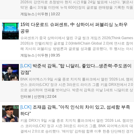
2026의 강연자로 초청받아 현지 시간 8월 24일 발표에 나선다. '붉은사
막'은 출시 3개월 미만에 누적 600만장의 글로벌 판매량을 기록한 작품
이다. 시장조사기관 서카나 집계에 따르면 2026년 미국 비디오게임 판
게임뉴스 |
이두현
|
10:22
매 순위 누적 2위에 올랐으며, 글로벌 시장분석 기업 알리네아 애널리틱
스...
15억 다운로드 슈퍼센트, 中 상하이서 퍼블리싱 노하우
공유
슈퍼센트가 중국 상하이에서 열린 구글 씽크 게임즈 2026(Think Games
2026)과 인텔리체인 글로벌 2.0(IntelliChain Global 2.0)에 연사로 참여
해 자사의 퍼블리싱 방법론과 글로벌 성과를 공유했다, 두 행사는 아시
아 최대 규모 게임 박람회인 차이나조이 2026 개막에 맞춰 개최된 글로
게임뉴스 |
이두현
|
09:35
벌 콘퍼런스다. 슈퍼센트는 차이나조이 202...
[LCK]
박준석 감독, "탑 니달리, 좋았다...생존력-주도권이
강점"
BNK 피어엑스가 9일 서울 종로 치지직 롤파크에서 열린 '2026 LoL 챔피
언스 코리아(LCK)' 정규 시즌 3라운드 라이즈 그룹 키움 DRX전에서 2:0
으로 승리하며 연패를 벗어났다. 박준석 감독은 이날 1세트 니달리로 상
대의 움직임을 강제한 점, 2세트 불리함을 한타로 역전하고 운영으로 잘
인터뷰 |
신연재
|
22:04
풀어간 점을 좋게 평가했다. 다음은 박준석 감독, '태윤'...
[LCK]
조재읍 감독, "아직 인식의 차이 있고, 섬세함 부족
하다"
키움 DRX가 9일 서울 종로 치지직 롤파크에서 열린 '2026 LoL 챔피언
스 코리아(LCK)' 정규 시즌 3라운드 라이즈 그룹, BNK 피어엑스와의 대
결에서 2:0으로 승리했다. '에이밍' 김하람 합류 이후 한층 단단해진 경기