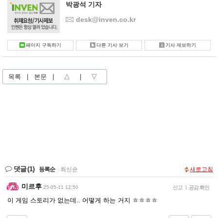
박광석 기자
desk@inven.co.kr
페이지 구독하기
다른 기사 보기
기사 제보하기
목록
|
본문
|
△
|
▽
댓글
(1)
등록순
|
최신순
새로고침
미르후
25-05-11 12:50
신고
|
공감 확인
이 게임 스토리가 없는데.. 어떻게 하는 거지 ㅎㅎㅎㅎ