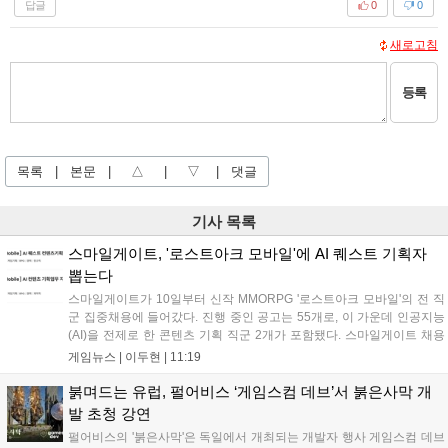
답글
0
0
새로고침
등록
목록
|
본문
|
△
|
▽
|
댓글
기사 목록
스마일게이트, '로스트아크 모바일'에 AI 퀘스트 기획자
뽑는다
스마일게이트가 10일부터 신작 MMORPG '로스트아크 모바일'의 전 직
군 집중채용에 들어갔다. 진행 중인 공고는 55개로, 이 가운데 인공지능
(AI)을 전제로 한 콘텐츠 기획 직군 2개가 포함됐다. 스마일게이트 채용
사이트에 따르면 이번 채용은 게임기획·게임개발·그래픽·QA·운영서비
게임뉴스 |
이두현
|
11:19
스·사업·인프라 등 개발과 서비스 전 영역을 아우른다. 공고상 마감일은
이...
붉며드는 유럽, 펄어비스 ‘게임스컴 데브’서 붉은사막 개
발 초청 강연
펄어비스의 '붉은사막'은 독일에서 개최되는 개발자 행사 게임스컴 데브