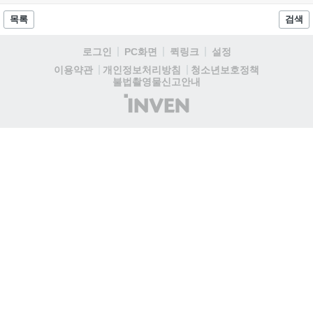
와 무신사, 오프라인 매장에서 판매된다. 다만 아시안게임 결선에
서는 대회 규정에 따라 별도의 유니폼을 착용할 계획이다....
목록
검색
로그인
PC화면
퀵링크
설정
청소년보호정책
이용약관
개인정보처리방침
불법촬영물신고안내
(주)
인
벤