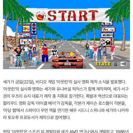
세가가 금일(22일), 비디오 게임 '아웃런'의 실사 영화 제작 소식을 발표했다.
'아웃런'의 실사화 영화는 세가와 유니버설 픽처스가 함께 제작하며, 세가 서구
권의 우츠미 슈지 대표가 제작 총 지휘로 참가한다. 폭발과 액션으로 대표되는
할리우드 영화 감독 '마이클 베이'가 감독을, 각본가 제이슨 로스웰이 각본을,
'마담 웹'에서 스파이더 우먼 역을 연기한 배우 시드니 스위니와 세가의 나카하
라 토오루 프로듀서가 제작으로 참여했다.
원작 '아웃런'은 스즈키 유 개발자와 세가 AM2 연구소에서 개발하고, 1986년