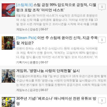
기억을 되찾기라도 한 듯 1,...
[스팀체크]
스팀 긍정 99% 압도적으로 긍정적, 디젤
1
펑크 포탑 조작 '아이언 네스트'
8월 6일 출시된 '아이언 네스트'가 사실적인 조작감으로 호평받으
며 스팀 신작 매출 상위권에 올랐습니다. '이터널 리턴'은 8월 13
일 정규 시즌 개막을 앞두고 프리시즌을 시작해 국내 매출 1위를
기록했습니다. 25주년을 맞은 '고스트 리콘' 시리즈는 8월 6일 쇼
게임뉴스 |
강승진
|
08-07
케이스와 함께 대규모 할인을 진행하며 순위가 급상승했고, 신작
'마블 투혼: 파이팅 소울즈'와 레트로 수리 시뮬레이션 '리스토
[Steam Pick]
이번 주 스팀에 쏟아진 신작, 지금 주목
1
리'도 스팀에 정식 출시되었습니다....
할 게임은?
인벤이 전하는 스팀 주간 소식입니다. 현재 스팀에서는 '사이버펑
크 게임 축제'가 진행 중이며, '위쳐3'는 11일까지 80% 할인합니
다. 6일 정식 출시된 '아이언 네스트'와 '필드 오브 미스트리아', '커
세어 코브'가 호평받고 있습니다. 한편, 7일 출시된 '마블 투혼'은
기획기사 |
윤홍만
|
08-07
태그 시스템에 대한 호불호가 갈리며 복합적 평가를 기록 중입니
다. 유비소프트의 '고스트리콘: 와일드랜드'는 7년 만의 대규모 업
게임위, '생명나눔 사랑의 단체헌혈' 실시
데이트 '라스트 라이츠'와 함께 95% 할인 중입니다....
게임물관리위원회는 8월 7일 부산 센텀지구 16개 유관기관과 함께 혈액
수급난 해소를 위한 '생명나눔 사랑의 단체헌혈'을 실시했습니다. 게임위
는 매년 분기별로 정기 헌혈을 진행하며 공공기관의 사회적 책임을 다하
고 있으며, 이번 행사에는 영화진흥위원회 등 14개 기관 임직원이 동참
게임뉴스 |
김규만
|
08-07
해 생명 나눔을 실천했습니다. 서태건 위원장은 이웃의 생명을 지키는
따뜻한 실천에 참여한 모든 임직원에게 감사의 뜻을 전하며 헌혈 문화
30주년 기념! '페르소나' 애니메이션 전편 유튜브 방
1
확산에 앞장섰습니다....
영