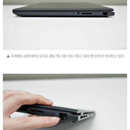
▲ 우측에는 (좌측부터) 오디오 콤보 잭 / SD 카드 리더 / 유선 랜 단자가 위치하고 있다