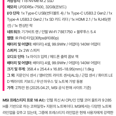
저장장치
: 1TB NVMe M.2 SSD
메모리
: LPDDR5x-7500, 32GB(온보드)
I/O 단자
: 1x Type-C USB(썬더볼트 4) / 1x Type-C USB3.2 Gen2 / 1x
Type-A USB3.2 Gen2 / 1x SD 카드 리더 / 1x HDMI 2.1 / 1x RJ45(랜
선) / 1x 켄싱턴 락
네트워크
: 기가비트 랜 / 인텔 Wi-Fi 7 BE1750 + 블루투스 5.4
웹캠
: IR FHD 타입(30fps@1080p)
배터리 및 어댑터
: 배터리) 4셀, 99.9Whr / 어댑터) 140W 어댑터
스피커
: 2x 2W 스피커
오디오 단자
: 1x 마이크 입력 / 헤드폰 출력 콤보 잭
배터리 및 어댑터
: 배터리) 4셀, 99.9Whr / 어댑터) 140W 어댑터
크기 및 무게
: 358.4 x 254.4 x 16.85~18.95(mm) / 1.6kg
그 외
: 지문인식 센서 / 엠비언트 라이트 센서(ALS) / 근접 센서 / 화이트 LE
D 백라이트 키보드 / 무선 마우스 및 노트북 가방 동봉
가격
: 275만 원 (2025.04.21, MSI 공식 판매 사이트 기준)
MSI 프레스티지 프로 16 AI
는 인텔 최신 AI CPU인 인텔 코어 울트라 9 285
H를 기반으로 하는 코파일럿+ 지원의 노트북이다. MSI에서는 다양한 노트북
라인업을 갖추고 있는데, 그중에 프레스티지 라인업은 현재 사용자에게 강력한