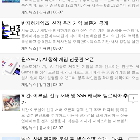
특징이며, 프리시즌은 8월 12일까지, 정규 시즌은 8월 13일부터 진행된
다. 실험체 관찰일지 추가와 후반부 전략 강화를 위한 다중 크로노 스피
게임뉴스 |
김규만
|
08-07
어 도입 등 다양한 업데이트와 풍성한 이벤트가 마련되어 이용자들의 기
대를 모으고 있다....
반지하게임즈, 신작 추리 게임 보존계 공개
서울 2033 개발사 반지하게임즈가 신작 추리 게임 보존계를 공개했다.
플레이어는 보존계 수사관이 되어 화재로 훼손된 문서 속 단어와 맥락을
복원하고 총 8건의 미제사건을 추적한다. 텍스트 기반 서사 강점을 살린
이번 게임은 정보 조합과 사건 재구성이 핵심이며, 현재 스팀 상점 페이
게임뉴스 |
김규만
|
08-07
지가 공개되었다. 반지하게임즈는 2027년 상반기 정식 출시를 목표로
개발에 박차를 가하고 있다....
원스토어, AI 창작 게임 전문관 오픈
원스토어가 7일 AI 기술로 제작된 게임을 모아 선보이는 전문관 ‘AI
Games’를 정식 오픈했다. 라그나로크 브레이커 등 20종의 게임을 별도
설치 없이 즉시 실행할 수 있으며, 향후 라인업을 확대할 계획이다. 오는
11일부터는 게임 실행 시 할인 쿠폰을 지급하는 오픈 기념 이벤트도 진
게임뉴스 |
김규만
|
08-07
행된다. 이번 서비스는 누구나 AI를 활용해 게임을 제작하고 유통할 수
있는 환경을 조성해 창작자와 이용자 모두에게 새로운 경험을 제공할 것
히간: 이루실, 신규 서버 및 SSR 캐릭터 벨로티아 추
1
으로 기대된다....
가
히간 이루실이 신규 서버 오픈과 함께 신규 SSR 캐릭터 및 대규
모 결투 콘텐츠를 추가하고 이용자 편의성을 크게 개선하는 신규
업데이트를 전격 진행한다. 넥슨은 자사가 서비스하는 서브컬처
게임 히간 이루실에 신규 서버 'world3'을 개설하고 신규 캐릭터
게임뉴스 |
윤서호
|
08-07
및 이벤트 스토리를 포함한 대규모 콘텐츠 업데이트를 적용했다.
이번 업데이트를 통해 어둠 속 서큐버스...
넥슨, 사내 데이터 분석 툴 '넥슨스탯' 소개... "사후