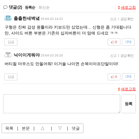
댓글
(2)
등록순
|
최신순
새로고침
출출한새벽녘
25-04-23 14:21
신고
|
공감 확인
구형은 진짜 감성 원툴이라 키보드만 샀었는데... 신형은 좀 기대됩니다
만, 사이드 버튼 부분은 기존의 십자버튼이 더 맘에 드네요 ㅋㅋ
답글
0
0
닉이이게뭐야
25-04-23 20:20
신고
|
공감 확인
버티컬 마우스도 만들어줘! 이거쓸 나이면 손목이아프단말이야!
답글
0
0
새로고침
등록
목록
|
본문
|
△
|
▽
|
댓글