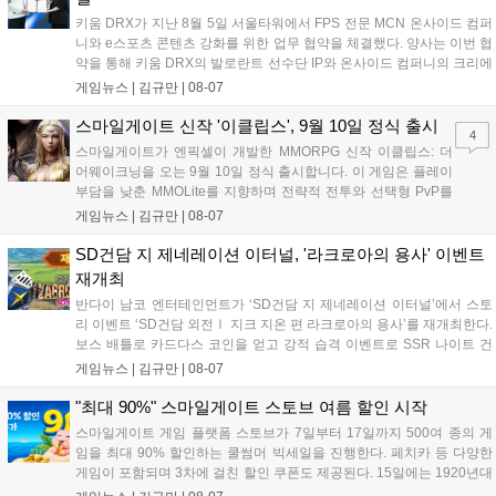
키움 DRX가 지난 8월 5일 서울타워에서 FPS 전문 MCN 온사이드 컴퍼
니와 e스포츠 콘텐츠 강화를 위한 업무 협약을 체결했다. 양사는 이번 협
약을 통해 키움 DRX의 발로란트 선수단 IP와 온사이드 컴퍼니의 크리에
이터 네트워크를 결합하여 정규 및 특별 콘텐츠를 공동 기획한다. 또한
게임뉴스 |
김규만
|
08-07
디지털 콘텐츠 제작을 넘어 팬들이 직접 참여하는 오프라인 행사 등 온·
오프라인 연계 프로그램을 순차적으로 선보이며 e스포츠 생태계 확장에
스마일게이트 신작 '이클립스', 9월 10일 정식 출시
4
나설 계획이다....
스마일게이트가 엔픽셀이 개발한 MMORPG 신작 이클립스: 더
어웨이크닝을 오는 9월 10일 정식 출시합니다. 이 게임은 플레이
부담을 낮춘 MMOLite를 지향하며 전략적 전투와 선택형 PvP를
특징으로 합니다. 현재 공식 홈페이지와 앱 마켓에서 사전등록을
게임뉴스 |
김규만
|
08-07
진행 중이며 참여자에게는 초월 소환권 등 다양한 보상을 제공합
니다. 또한 카카오톡 채널 추가 시 주차별 스페셜 쿠폰과 한정 스
SD건담 지 제네레이션 이터널, '라크로아의 용사' 이벤트
킨, 경품 이벤트 등 풍성한 혜택을 마련해 이용자들의 기대를 모
재개최
으고 있습니다....
반다이 남코 엔터테인먼트가 ‘SD건담 지 제네레이션 이터널’에서 스토
리 이벤트 ‘SD건담 외전Ⅰ 지크 지온 편 라크로아의 용사’를 재개최한다.
보스 배틀로 카드다스 코인을 얻고 강적 습격 이벤트로 SSR 나이트 건
담을 획득할 수 있다. 로그인 보너스로 최대 다이아 3,000개를 지급하며,
게임뉴스 |
김규만
|
08-07
8월 31일까지 실물대 유니콘 건담 입상 피날레를 기념해 SSR 유닛을 전
원 증정한다. 또한 9월 30일까지 공식 유튜브에서 특별 프로그램을 시청
"최대 90%" 스마일게이트 스토브 여름 할인 시작
할 수 있다....
스마일게이트 게임 플랫폼 스토브가 7일부터 17일까지 500여 종의 게
임을 최대 90% 할인하는 쿨썸머 빅세일을 진행한다. 페치카 등 다양한
게임이 포함되며 3차에 걸친 할인 쿠폰도 제공된다. 15일에는 1920년대
경성 배경의 신작 그날의 신문이 출시되며, 15일부터 17일까지는 국내