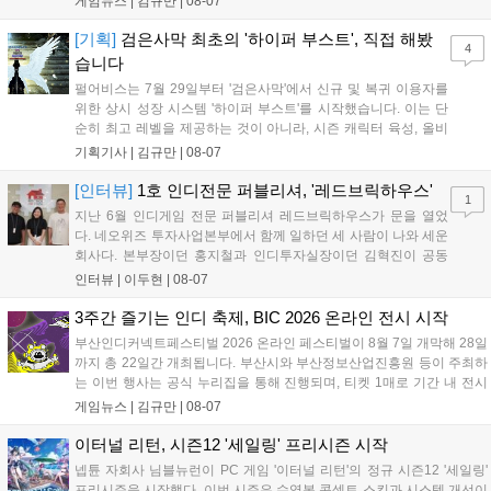
게임뉴스 |
김규만
|
08-07
개발사 게임을 위한 시크릿 쿠폰도 추가 발행될 예정이다. 자세한 내용
은 공식 페이지에서 확인 가능하다....
[기획]
검은사막 최초의 '하이퍼 부스트', 직접 해봤
4
습니다
펄어비스는 7월 29일부터 '검은사막'에서 신규 및 복귀 이용자를
위한 상시 성장 시스템 '하이퍼 부스트'를 시작했습니다. 이는 단
순히 최고 레벨을 제공하는 것이 아니라, 시즌 캐릭터 육성, 올비
아 아카데미 수료, 아침의 나라 설화 진행 등 4단계 과정을 통해
기획기사 |
김규만
|
08-07
게임에 적응하며 공방합 750을 목표로 성장하는 구조입니다. 이
용자는 과제를 완수하며 동(V) 투발라 장비와 검은별 무기, 카라
[인터뷰]
1호 인디전문 퍼블리셔, '레드브릭하우스'
1
자드 장신구 등을 획득해 주요 콘텐츠에 진입할 수 있습니다....
지난 6월 인디게임 전문 퍼블리셔 레드브릭하우스가 문을 열었
다. 네오위즈 투자사업본부에서 함께 일하던 세 사람이 나와 세운
회사다. 본부장이던 홍지철과 인디투자실장이던 김혁진이 공동
대표를, 중국사업실장이던 이민정이 이사를 맡았다. 출범 한 달여
인터뷰 |
이두현
|
08-07
만에 위메이드맥스의 전략적 투자와 카카오벤처스 등 5개 벤처캐
피털의 재무적 투자가 연달아 들어왔다. 서비스 중인...
3주간 즐기는 인디 축제, BIC 2026 온라인 전시 시작
부산인디커넥트페스티벌 2026 온라인 페스티벌이 8월 7일 개막해 28일
까지 총 22일간 개최됩니다. 부산시와 부산정보산업진흥원 등이 주최하
는 이번 행사는 공식 누리집을 통해 진행되며, 티켓 1매로 기간 내 전시
작을 제한 없이 체험할 수 있습니다. 일반 및 루키 부문 등 다양한 인디게
게임뉴스 |
김규만
|
08-07
임을 선보이며 개발자와의 소통 기능도 제공합니다. 장소 제약 없이 전
세계 누구나 참여 가능한 이번 행사는 역대 최대 규모로 열려 인디게임
이터널 리턴, 시즌12 '세일링' 프리시즌 시작
생태계 확장에 기여할 전망입니다....
넵튠 자회사 님블뉴런이 PC 게임 '이터널 리턴'의 정규 시즌12 '세일링'
프리시즌을 시작했다. 이번 시즌은 수영복 콘셉트 스킨과 시스템 개선이