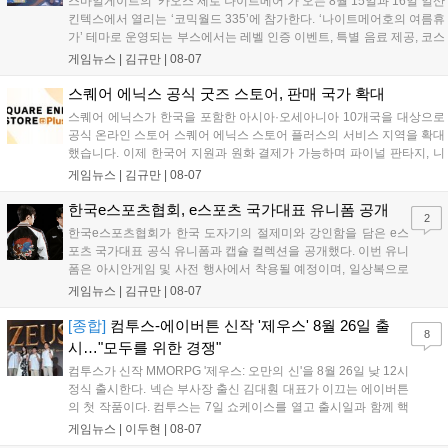
스마일게이트의 ‘카오스 제로 나이트메어’가 오는 8월 15일과 16일 일산
킨텍스에서 열리는 ‘코믹월드 335’에 참가한다. ‘나이트메어호의 여름휴
가’ 테마로 운영되는 부스에서는 레벨 인증 이벤트, 특별 음료 제공, 코스
프레 모델 포토존 등 다채로운 행사가 진행된다. 유명 코스어 7인이 캐릭
게임뉴스 |
김규만
|
08-07
터로 변신해 이용자를 맞이하며, SNS 인증 시 추가 굿즈도 증정한다. 자
세한 정보는 공식 커뮤니티에서 확인 가능하다....
스퀘어 에닉스 공식 굿즈 스토어, 판매 국가 확대
스퀘어 에닉스가 한국을 포함한 아시아·오세아니아 10개국을 대상으로
공식 온라인 스토어 스퀘어 에닉스 스토어 플러스의 서비스 지역을 확대
했습니다. 이제 한국어 지원과 원화 결제가 가능하며 파이널 판타지, 니
어 등 주요 게임의 피규어, 굿즈를 구매할 수 있습니다. 신상품이 순차적
게임뉴스 |
김규만
|
08-07
으로 추가될 예정이며 이용자는 사이트에서 국가를 한국으로 설정해 이
용 가능합니다....
한국e스포츠협회, e스포츠 국가대표 유니폼 공개
2
한국e스포츠협회가 한국 도자기의 절제미와 강인함을 담은 e스
포츠 국가대표 공식 유니폼과 캡슐 컬렉션을 공개했다. 이번 유니
폼은 아시안게임 및 사전 행사에서 착용될 예정이며, 일상복으로
구성된 컬렉션은 오는 8월 28일부터 골스튜디오 공식 홈페이지
게임뉴스 |
김규만
|
08-07
와 무신사, 오프라인 매장에서 판매된다. 다만 아시안게임 결선에
서는 대회 규정에 따라 별도의 유니폼을 착용할 계획이다....
[종합]
컴투스-에이버튼 신작 '제우스' 8월 26일 출
8
시…"모두를 위한 경쟁"
컴투스가 신작 MMORPG '제우스: 오만의 신'을 8월 26일 낮 12시
정식 출시한다. 넥슨 부사장 출신 김대훤 대표가 이끄는 에이버튼
의 첫 작품이다. 컴투스는 7일 쇼케이스를 열고 출시일과 함께 핵
심 콘텐츠, 유료화 정책, 운영 방향을 공개했다. 캐릭터명 선점은
게임뉴스 |
이두현
|
08-07
8월 13일 오후 8시 시작한다. '제우스: 오만의 신'은 최고신 제우스