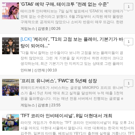
산의 영웅들 업데이트를 통해 정식 출시될 예정이다....
'GTA6' 예약 구매, 테이크투 "전례 없는 수준"
1
테이크투 인터랙티브는 7일 실적 발표에서 'GTA6'의 예약 판매가
전례 없는 수준이라고 밝혔다. 6월 25일부터 시작된 예약 물량은
구체적으로 공개되지 않았으나 소비자 반응이 매우 뜨겁다. 한편
11월 19일 PS5와 Xbox 시리즈 X|S로 정식 출시될 예정이며, 록
게임뉴스 |
김병호
|
00:26
스타 게임즈는 한국 시각 28일 오전 4시 넷플릭스를 통해 장편 영
상 'Grand Theft Auto VI: An Extended Look'을 최초 공개할 계획
[LCK]
'케리아', "T1의 고점 보는 플레이, 기본기가 바
1
이다....
탕이 되어야..."
"다들 워낙 잘하는 선수들이다 보니까 고점을 보는 플레이들이 굉
장히 많았어요. 그런 게 기본을 잘 지키면서 하면 리턴이 크다고
생각하는데, 최근 기본기가 안 지켜지고 있는 상태로 그런 플레이
를 추구하다 보니까 팀적으로 안 좋은 사고가 계속 많이 났던 것
인터뷰 |
신연재
|
00:10
같습니다." T1은 6일 서울 종로구 치지직 롤파크에서 열린 '2026
LoL 챔피언스 코리아(LCK)'...
'프리프 유니버스', 'FWC'로 5년째 성장
1
위메이드커넥트가 서비스하는 글로벌 MMORPG 프리프 유니버
스가 출시 5년 차에 역대 최고 실적을 달성하며 누적 매출 1천억
원을 돌파했습니다. 이는 매년 전용 서버에서 진행되는 글로벌 e
스포츠 대회 FWC의 영향이 큽니다. FWC는 이용자가 동일한 조
게임뉴스 |
김병호
|
23:55
건에서 시즌을 함께 즐기는 구조로, 올해 4월 시작된 FWC 2026
은 전년 대비 매출과 이용자 지표가 대폭 상승하는 성과를 냈습니
'TFT 코리아 인비테이셔널', 8일 더현대서 개최
다. 오는 10월 필리핀 마닐라에서 총상금 11만 달러 규모의 제4회
라이엇 게임즈가 주최하는 'TFT 코리아 인비테이셔널'이 8일 오후 2시
FWC 그랜드 파이널이 개최될 예정이며, 위메이드커넥트는 이를
서울 여의도 더현대 서울에서 열립니다. 이번 대회에는 한국의 박찬서와
통해 커뮤니티 중심의 장기 성장 모델을 지속할 방침입니다....
김주한, 일본의 타이틀, 베트남의 YBY1이 출전해 실력을 겨룹니다. TFT