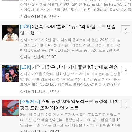
하며 내실 성장을 이뤘다. 상반기 실적은 ‘Ragnarok: The New World’가
견인했다. 하반기에는 8월 18일 ‘Ragnarok Zero: Global’ 동남아 출시를
시작으로 9월 3일 ‘달려라 헤베레케 EX’, 9월 22일 ‘갈바테인’ 등 다양한
게임뉴스 |
윤홍만
|
08-07
신작을 선보인다. 4분기에는 ‘쟈레코 아케이드 콜렉션’과 ‘라이트 오디세
이’ 출시가 예정돼 있으며, 2027년에는 ‘Ragnarok 3’ 등 대작을 글로벌
[LCK]
2연속 POM '룰러', "'듀로'와 바텀 구도 연습
2
출시할 계획이다. 그라비티는 조인트벤처 설립과 라그나로크 에코 시스
많이 했다"
템 구축을 통해 신성장 동력을 확보할 방침이다....
젠지 e스포츠가 7일 종로 치지직 롤파크에서 열린 '2026 LoL 챔
피언스 코리아(LCK)' 정규 시즌 3라운드 레전드 그룹 kt 롤스터전
에서 2:0으로 승리했다. 1세트는 퍼펙트 승리, 2세트도 1만 차이
를 벌리며 25분 만에 승리하면서 말 그대로 압도적인 경기력을 선
인터뷰 |
신연재
|
08-07
보였다. '룰러' 박재혁은 1세트 코그모, 2세트 이즈리얼로 맹활약
하며 POM에 선정됐...
[LCK]
기억 되찾은 젠지, 기세 좋던 KT 상대로 완승
1
젠지가 기억을 찾았다. 한화생명e스포츠에 이어 이번에는 연승을
달리던 KT를 압도적인 경기력으로 꺾었다. 7일 종로 치지직 롤파
크에서 열린 '2026 LoL 챔피언스 코리아(LCK)' 정규 시즌 3라운
드 레전드 그룹, kt 롤스터와 젠지 e스포츠의 대결에서 젠지가 압
경기결과 |
신연재
|
08-07
승을 거뒀다. 개막주까지만 해도 급격하게 흔들리던 젠지였지만,
기억을 되찾기라도 한 듯 1,...
[스팀체크]
스팀 긍정 99% 압도적으로 긍정적, 디젤
1
펑크 포탑 조작 '아이언 네스트'
8월 6일 출시된 '아이언 네스트'가 사실적인 조작감으로 호평받으
며 스팀 신작 매출 상위권에 올랐습니다. '이터널 리턴'은 8월 13
일 정규 시즌 개막을 앞두고 프리시즌을 시작해 국내 매출 1위를
기록했습니다. 25주년을 맞은 '고스트 리콘' 시리즈는 8월 6일 쇼
게임뉴스 |
강승진
|
08-07