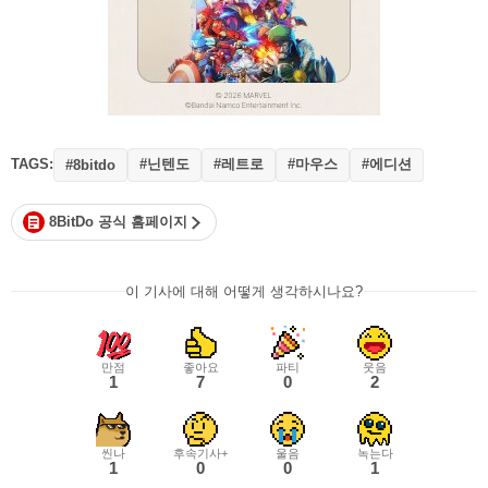
TAGS:
#닌텐도
#레트로
#마우스
#에디션
#8bitdo
8BitDo 공식 홈페이지
이 기사에 대해 어떻게 생각하시나요?
만점
좋아요
파티
웃음
1
7
0
2
씬나
후속기사+
울음
녹는다
1
0
0
1