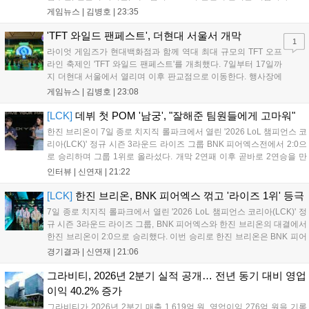
는 소속팀 없이 개인 자격으로 참가하는 독특한 대회 구조를 가지며, 누
게임뉴스 |
김병호
|
23:35
구나 참여 가능한 '소파에서 왕관까지'라는 철학을 실천하고 있습니다.
17일까지 이어지는 이번 행사는 신규 세트 체험과 공연 등 다양한 즐길
'TFT 와일드 팬페스트', 더현대 서울서 개막
1
거리를 제공하며, 이후 현대백화점 판교점에서도 행사가 이어질 예정입
라이엇 게임즈가 현대백화점과 함께 역대 최대 규모의 TFT 오프
니다. 연말에는 라스베이거스 오픈이 개최됩니다....
라인 축제인 'TFT 와일드 팬페스트'를 개최했다. 7일부터 17일까
지 더현대 서울에서 열리며 이후 판교점으로 이동한다. 행사장에
는 체험, 스페셜, 무대 존이 마련됐으며 8일 오후 2시 인비테이셔
게임뉴스 |
김병호
|
23:08
널, 15일 오후 2시 스트리머 매치, 17일 오후 7시 30분 QWER 공
연 등 다채로운 일정이 준비되어 있다. 사전 예약은 조기 마감될
[LCK]
데뷔 첫 POM '남궁', "잘해준 팀원들에게 고마워"
만큼 큰 인기를 끌고 있다....
한진 브리온이 7일 종로 치지직 롤파크에서 열린 '2026 LoL 챔피언스 코
리아(LCK)' 정규 시즌 3라운드 라이즈 그룹 BNK 피어엑스전에서 2:0으
로 승리하며 그룹 1위로 올라섰다. 개막 2연패 이후 곧바로 2연승을 만
들어내면서 이어질 4라운드에 대한 기대감을 올렸다. 다음은 이날 데뷔
인터뷰 |
신연재
|
21:22
첫 POM을 수상한 '남궁' 남궁성훈의 POM 인터뷰 전문이다....
[LCK]
한진 브리온, BNK 피어엑스 꺾고 '라이즈 1위' 등극
7일 종로 치지직 롤파크에서 열린 '2026 LoL 챔피언스 코리아(LCK)' 정
규 시즌 3라운드 라이즈 그룹, BNK 피어엑스와 한진 브리온의 대결에서
한진 브리온이 2:0으로 승리했다. 이번 승리로 한진 브리온은 BNK 피어
엑스를 제치고 라이즈 그룹 1위로 올라섰다. 1세트, 한진 브리온이 '로머'
경기결과 |
신연재
|
21:06
조우진의 로크를 중심으로 게임을 유리하게 풀어갔다. '...
그라비티, 2026년 2분기 실적 공개… 전년 동기 대비 영업
이익 40.2% 증가
그라비티가 2026년 2분기 매출 1,619억 원, 영업이익 276억 원을 기록