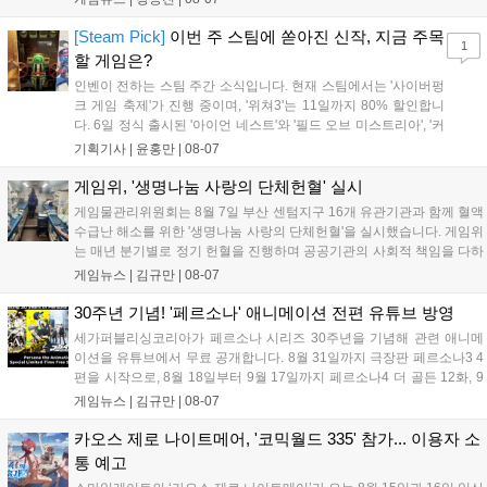
케이스와 함께 대규모 할인을 진행하며 순위가 급상승했고, 신작
'마블 투혼: 파이팅 소울즈'와 레트로 수리 시뮬레이션 '리스토
[Steam Pick]
이번 주 스팀에 쏟아진 신작, 지금 주목
1
리'도 스팀에 정식 출시되었습니다....
할 게임은?
인벤이 전하는 스팀 주간 소식입니다. 현재 스팀에서는 '사이버펑
크 게임 축제'가 진행 중이며, '위쳐3'는 11일까지 80% 할인합니
다. 6일 정식 출시된 '아이언 네스트'와 '필드 오브 미스트리아', '커
세어 코브'가 호평받고 있습니다. 한편, 7일 출시된 '마블 투혼'은
기획기사 |
윤홍만
|
08-07
태그 시스템에 대한 호불호가 갈리며 복합적 평가를 기록 중입니
다. 유비소프트의 '고스트리콘: 와일드랜드'는 7년 만의 대규모 업
게임위, '생명나눔 사랑의 단체헌혈' 실시
데이트 '라스트 라이츠'와 함께 95% 할인 중입니다....
게임물관리위원회는 8월 7일 부산 센텀지구 16개 유관기관과 함께 혈액
수급난 해소를 위한 '생명나눔 사랑의 단체헌혈'을 실시했습니다. 게임위
는 매년 분기별로 정기 헌혈을 진행하며 공공기관의 사회적 책임을 다하
고 있으며, 이번 행사에는 영화진흥위원회 등 14개 기관 임직원이 동참
게임뉴스 |
김규만
|
08-07
해 생명 나눔을 실천했습니다. 서태건 위원장은 이웃의 생명을 지키는
따뜻한 실천에 참여한 모든 임직원에게 감사의 뜻을 전하며 헌혈 문화
30주년 기념! '페르소나' 애니메이션 전편 유튜브 방영
확산에 앞장섰습니다....
세가퍼블리싱코리아가 페르소나 시리즈 30주년을 기념해 관련 애니메
이션을 유튜브에서 무료 공개합니다. 8월 31일까지 극장판 페르소나3 4
편을 시작으로, 8월 18일부터 9월 17일까지 페르소나4 더 골든 12화, 9
월 15일부터 10월 14일까지 페르소나5 시리즈가 순차 공개됩니다. 또한
게임뉴스 |
김규만
|
08-07
8월 16일까지 SNS를 통해 축하 메시지를 모집하며, 선정된 내용은 기념
영상 및 대형 전광판에 소개될 예정입니다....
카오스 제로 나이트메어, '코믹월드 335' 참가... 이용자 소
통 예고