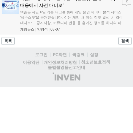
2
대응에서 사전 대비로"
넥슨은 지난 6일 넥슨 태그를 통해 게임 운영 데이터 분석 서비스
'넥슨스탯'을 공개했습니다. 이는 게임 내 이상 징후 발생 시 KPI
대시보드, 공지사항, 커뮤니티 반응 등 흩어진 정보를 하나의 타
임라인에 연결해 원인을 빠르게 파악하도록 돕는 관제 허브입니
게임뉴스 |
양영석
|
08-07
다. 현재 25개 이상의 프로젝트에 도입된 이 서비스는 사후 대응
중심의 운영 방식을 사전 대비 체계로 전환하며 데이터 기반의 효
목록
검색
율적인 의사결정을 지원하고 있습니다....
로그인
PC화면
퀵링크
설정
청소년보호정책
이용약관
개인정보처리방침
불법촬영물신고안내
(주)
인
벤