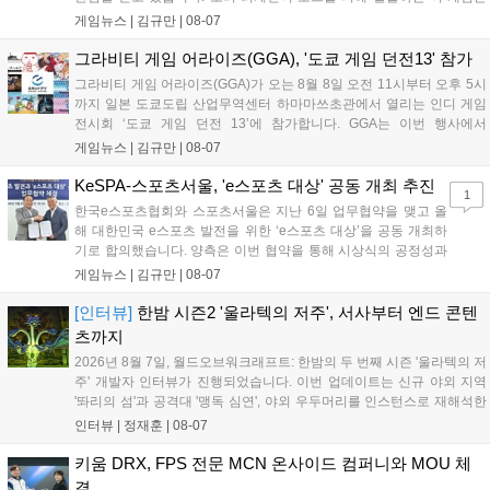
최대 4인 협동을 지원하며, 소음 관리와 물리 법칙을 활용한 전략적 플레
게임뉴스 |
김규만
|
08-07
이가 핵심입니다. 라인게임즈는 수집된 이용자 피드백을 반영해 게임성
을 개선 중이며, 상세 정보는 스팀 페이지에서 확인 가능합니다....
그라비티 게임 어라이즈(GGA), '도쿄 게임 던전13' 참가
그라비티 게임 어라이즈(GGA)가 오는 8월 8일 오전 11시부터 오후 5시
까지 일본 도쿄도립 산업무역센터 하마마쓰초관에서 열리는 인디 게임
전시회 ‘도쿄 게임 던전 13’에 참가합니다. GGA는 이번 행사에서
‘JALECO ARCADE COLLECTION’ 시리즈의 미공개 작품 12종을 최초
게임뉴스 |
김규만
|
08-07
공개하며, ‘다함께 쿠키요미. 월드 한국 Ver.’ 등 다양한 인디 게임을 선보
입니다. 시연 참여 관람객에게는 선착순으로 특별 굿즈를 증정하며, 인
KeSPA-스포츠서울, 'e스포츠 대상' 공동 개최 추진
1
디 게임 생태계 활성화와 신규 타이틀 반응 확인을 목표로 합니다....
한국e스포츠협회와 스포츠서울은 지난 6일 업무협약을 맺고 올
해 대한민국 e스포츠 발전을 위한 ‘e스포츠 대상’을 공동 개최하
기로 합의했습니다. 양측은 이번 협약을 통해 시상식의 공정성과
전문성을 강화하고 MZ세대를 겨냥한 미디어 영향력을 확대해 e
게임뉴스 |
김규만
|
08-07
스포츠 전 종목을 아우르는 대표 연례 행사로 육성할 계획입니다.
김영만 회장은 10년 만에 재추진되는 이번 시상식이 e스포츠의
[인터뷰]
한밤 시즌2 '울라텍의 저주', 서사부터 엔드 콘텐
성과와 가치를 널리 알리는 권위 있는 행사가 되도록 노력하겠다
츠까지
고 밝혔습니다....
2026년 8월 7일, 월드오브워크래프트: 한밤의 두 번째 시즌 '울라텍의 저
주' 개발자 인터뷰가 진행되었습니다. 이번 업데이트는 신규 야외 지역
'똬리의 섬'과 공격대 '맹독 심연', 야외 우두머리를 인스턴스로 재해석한
'소굴'을 포함합니다. 개발진은 하우징 시스템 개선 및 신화+ 던전 로테이
인터뷰 |
정재훈
|
08-07
션, 공격대 보상 강화 등을 예고하며, 한국 팬들의 열정적인 성원에 감사
를 표했습니다....
키움 DRX, FPS 전문 MCN 온사이드 컴퍼니와 MOU 체
결