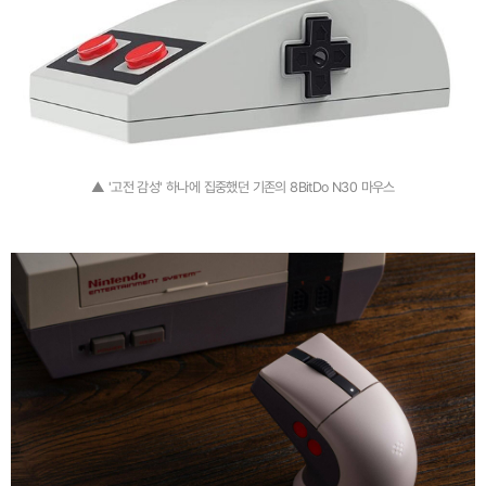
▲ '고전 감성' 하나에 집중했던 기존의 8BitDo N30 마우스