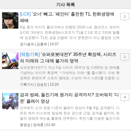
기사 목록
[LCK]
'오너' 빼고, '페인터' 출전한 T1, 한화생명에
1
패배
8일 종각 치지직 롤파크에서 진행된 '2026 LoL 챔피언스 코리아
(LCK)' 3라운드 한화생명e스포츠가 T1을 2:1로 꺾고 3연패 탈출
에 성공했다. T1은 금일 선발에 '오너' 문현준이 아닌 콜업된 신예
'페인터' 김은후를 투입했지만, 결국 1:2로 패배하고 말았다. T1은
경기결과 |
김홍제
|
19:37
'케리아'의 카밀이 좋은 플레이를 통해 한화생명 바텀 듀오의 점멸
을 빼냈다....
[체험기획]
'슈퍼로봇대전Y' 35주년 확장팩, 시리즈
1
의 미래와 그 대체 불가의 영역
슈퍼로봇대전Y가 지난 5일 시리즈 35주년 및 2,000만 장 판매를
기념하는 마지막 확장팩 ‘~가속하는 미래~’를 출시했다. 이번 확
장팩은 본편의 IF 스토리 형태로, 수성의 마녀 시즌2를 포함한 신
규 참전작과 크로스오버 합체기를 선보이며 작품을 완결 짓는다.
기획기사 |
강승진
|
13:20
기존 연출의 한계와 로봇 게임 시장의 어려움 속에서도 팬들이 원
하는 몰입감 있는 서사와 조합을 구현하며 시리즈의 미래를 향한
검과 방패, 돌진기에 원거리 공격까지? 오버워치 '디
4
새로운 가능성을 제시했다....
몬' 플레이 영상
오버워치 신규 영웅 디몬의 플레이 영상이 8월 8일 공개됐다. 디
몬은 메카 비스트에 탑승해 한손 검으로 근접 공격을 펼치며, 왼
팔의 방패와 캐논을 활용해 전투한다. 추진기를 이용한 돌진기와
참격 형태의 궁극기를 보유했고, 메카 파괴 시 맨몸으로 기관총을
동영상 |
정재훈
|
01:40
사용하는 특징이 있다. 디몬은 오는 8월 12일 시작되는 시즌4 부