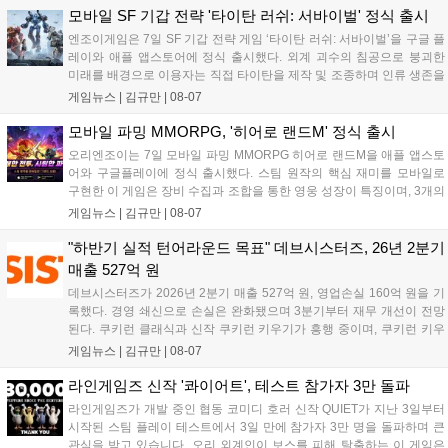
의 오만으로 균열이...
모바일 SF 기갑 전략 '타이탄 러쉬: 서바이벌' 정식 출시
엔조이게임은 7일 SF 기갑 전략 게임 ‘타이탄 러쉬: 서바이벌’을 구글 플
레이와 애플 앱스토어에 정식 출시했다. 외계 괴수의 침공으로 붕괴한
미래를 배경으로 이용자는 직접 타이탄을 제작 및 조종하며 인류 생존을
위한 전투를 펼친다. 지휘관 모집, 피난처 운영, 연맹 협동 콘텐츠가 특징
게임뉴스 |
김규만
|
08-07
이며 출시를 기념해 접속 시 영웅 경험치와 다이아몬드 등 다양한 성장
지원 보상을 제공한다. 상세 내용은 공식 커뮤니티에서 확인 가능하다....
모바일 파밍 MMORPG, '히어로 랜드M' 정식 출시
오리엔조이는 7일 모바일 파밍 MMORPG 히어로 랜드M을 애플 앱스토
어와 구글플레이에 정식 출시했다. 스팀 원작의 핵심 재미를 모바일로
구현한 이 게임은 장비 수집과 조합을 통한 영웅 성장이 특징이며, 3개의
무기 스킬을 활용한 전략적 전투와 길드전 등 다양한 콘텐츠를 제공한
게임뉴스 |
김규만
|
08-07
다. 정식 출시를 기념해 사전예약자 50만 명 달성 보상을 포함한 다양한
혜택을 지급하며, 상세 내용은 공식 라운지에서 확인할 수 있다. 이용자
"하반기 실적 턴어라운드 목표" 데브시스터즈, 26년 2분기
는 게임 접속 및 주요 콘텐츠 플레이를 통해 성장을 지원받을 수 있다....
매출 527억 원
데브시스터즈가 2026년 2분기 매출 527억 원, 영업손실 160억 원을 기
록했다. 경영 쇄신으로 손실은 완화됐으며 3분기부터 재무 개선이 전망
된다. 쿠키런 클래식과 신작 쿠키런 키우기가 흥행 중이며, 쿠키런 키우
기는 13일 첫 업데이트를 시작으로 2주 간격의 콘텐츠를 제공한다. 또한
게임뉴스 |
김규만
|
08-07
9월 미국 로블록스 개발자 컨퍼런스에 참여해 IP 생태계를 확장할 계획
이다. 회사는 비용 효율화와 신작 흥행을 통해 하반기 실적 턴어라운드
라인게임즈 신작 '콰이어트', 테스트 참가자 3만 돌파
를 이끌 방침이다....
라인게임즈가 개발 중인 협동 코미디 호러 신작 QUIET가 지난 3일부터
시작된 스팀 플레이 테스트에서 3일 만에 참가자 3만 명을 돌파하며 큰
관심을 받고 있습니다. 오리 외계인이 보스를 피해 탈출하는 이 게임은