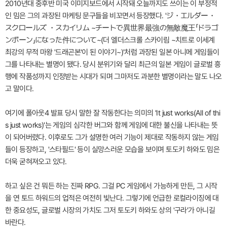
2010년대 중후반 미국 이미지보드에서 시작돼 오늘까지도 쓰이는 이 부정적
인 밈은 그의 과장된 마케팅 문구들을 비꼬면서 등장했다. 'ジ・エルダー・
スクロールズ ・スカイリム ~チートで異世界最強の無敵魔王「ドラゴ
ンボーン」になった件について~(더 엘더스크롤 스카이림 ~치트로 이세계
최강의 무적 마왕 '드래곤본'이 된 이야기~)'처럼 과장된 일본 아니메 게임들이
그를 나타내는 별명이 됐다. 당시 분위기와 달리 최근의 일본 게임이 글로벌 흥
행에 작품성까지 인정받는 시대가 되며 그마저도 과분한 별명이라는 말도 나오
고 말이다.
여기에 폴아웃4 발표 당시 말한 잘 작동한다는 의미의 'It just works(All of thi
s just works)'는 게임의 심각한 버그와 함께 게임에 대한 불신을 나타내는 뜻
이 되어버렸다. 이후로도 그가 설명한 여러 기능이 제대로 작동하지 않는 게임
들이 등장하고, '스타필드' 등이 실망스러운 모습을 보이며 토도키 하와도 밈은
더욱 굳혀져오고 있다.
하고 싶은 건 뭐든 하는 진짜 RPG. 그걸 PC 게임에서 가능하게 만든, 그 시작
을 연 토드 하워드의 업적은 여전히 빛난다. 그렇기에 언급한 로컬라이징에 대
한 중요성도, 글로벌 시장의 가치도 그저 토도키 하와도 상의 '구라'가 아니길
바란다.