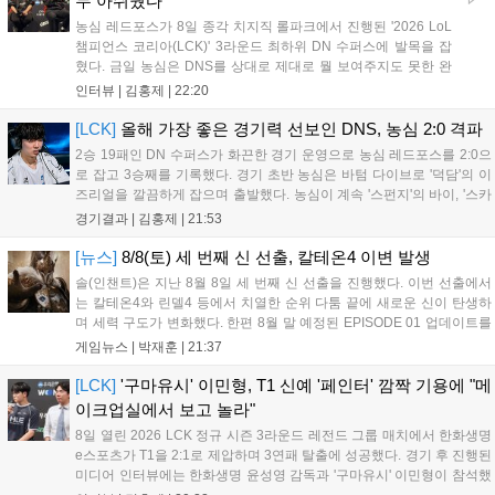
두 아쉬웠다"
농심 레드포스가 8일 종각 치지직 롤파크에서 진행된 '2026 LoL
챔피언스 코리아(LCK)' 3라운드 최하위 DN 수퍼스에 발목을 잡
혔다. 금일 농심은 DNS를 상대로 제대로 뭘 보여주지도 못한 완
패를 당하고 말았다. 이하 농심 레드포스 최인규 감독과 '리헨즈'
인터뷰 |
김홍제
|
22:20
손시우의 인터뷰 전문이다. Q. 금일 DNS에 0:2로 패배했는데? 최
인규 감독 : 모든 경...
[LCK]
올해 가장 좋은 경기력 선보인 DNS, 농심 2:0 격파
2승 19패인 DN 수퍼스가 화끈한 경기 운영으로 농심 레드포스를 2:0으
로 잡고 3승째를 기록했다. 경기 초반 농심은 바텀 다이브로 '덕담'의 이
즈리얼을 깔끔하게 잡으며 출발했다. 농심이 계속 '스펀지'의 바이, '스카
웃'의 신드라가 맹활약하며 초반부터 잡은 주도권을 계속 잘 굴렸다.
경기결과 |
김홍제
|
21:53
DNS는 불리하지만 골드 차이는 크게 벌어지지 않으며 잘 따라가고 있
었...
[뉴스]
8/8(토) 세 번째 신 선출, 칼테온4 이변 발생
솔(인챈트)은 지난 8월 8일 세 번째 신 선출을 진행했다. 이번 선출에서
는 칼테온4와 린델4 등에서 치열한 순위 다툼 끝에 새로운 신이 탄생하
며 세력 구도가 변화했다. 한편 8월 말 예정된 EPISODE 01 업데이트를
통해 월드 콘텐츠가 추가될 예정이며, 이를 통해 추후 주신 및 절대신에
게임뉴스 |
박재훈
|
21:37
대한 정보가 공개될 것으로 기대된다. 서버별 입지 확보를 위한 경쟁은
더욱 가속화될 전망이다....
[LCK]
'구마유시' 이민형, T1 신예 '페인터' 깜짝 기용에 "메
이크업실에서 보고 놀라"
8일 열린 2026 LCK 정규 시즌 3라운드 레전드 그룹 매치에서 한화생명
e스포츠가 T1을 2:1로 제압하며 3연패 탈출에 성공했다. 경기 후 진행된
미디어 인터뷰에는 한화생명 윤성영 감독과 '구마유시' 이민형이 참석했