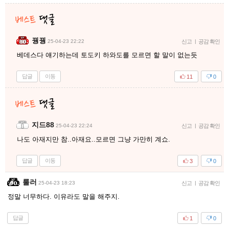
꿩꿩
25-04-23 22:22
신고
|
공감 확인
베데스다 얘기하는데 토도키 하와도를 모르면 할 말이 없는듯
답글
이동
11
0
지드88
25-04-23 22:24
신고
|
공감 확인
나도 아재지만 참..아재요..모르면 그냥 가만히 계쇼.
답글
이동
3
0
룰러
25-04-23 18:23
신고
|
공감 확인
정말 너무하다. 이유라도 말을 해주지.
답글
1
0