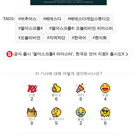
TAGS:
#버추어스
#베데스다
#베데스다게임스튜디오
#엘더스크롤4
#엘더스크롤4: 오블리비언 리마스터
#오블리비언
#지역차단
#한국어
#현지화
공식 출시 '엘더스크롤4 리마스터', 한국은 언어 지원X 출시도X
이 기사에 대해 어떻게 생각하시나요?
만점
좋아요
파티
웃음
2
6
0
4
씬나
후속기사+
울음
녹는다
0
5
2
0