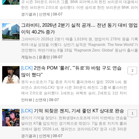
규 시즌 3라운드 라이즈 그룹, BNK 피어엑스와 한진 브리온의 대결에서
한진 브리온이 2:0으로 승리했다. 이번 승리로 한진 브리온은 BNK 피어
엑스를 제치고 라이즈 그룹 1위로 올라섰다. 1세트, 한진 브리온이 '로머'
경기결과 |
신연재
|
08-07
조우진의 로크를 중심으로 게임을 유리하게 풀어갔다. '...
그라비티, 2026년 2분기 실적 공개… 전년 동기 대비 영업
이익 40.2% 증가
그라비티가 2026년 2분기 매출 1,619억 원, 영업이익 276억 원을 기록
하며 내실 성장을 이뤘다. 상반기 실적은 ‘Ragnarok: The New World’가
견인했다. 하반기에는 8월 18일 ‘Ragnarok Zero: Global’ 동남아 출시를
시작으로 9월 3일 ‘달려라 헤베레케 EX’, 9월 22일 ‘갈바테인’ 등 다양한
게임뉴스 |
윤홍만
|
08-07
신작을 선보인다. 4분기에는 ‘쟈레코 아케이드 콜렉션’과 ‘라이트 오디세
이’ 출시가 예정돼 있으며, 2027년에는 ‘Ragnarok 3’ 등 대작을 글로벌
[LCK]
2연속 POM '룰러', "'듀로'와 바텀 구도 연습
2
출시할 계획이다. 그라비티는 조인트벤처 설립과 라그나로크 에코 시스
많이 했다"
템 구축을 통해 신성장 동력을 확보할 방침이다....
젠지 e스포츠가 7일 종로 치지직 롤파크에서 열린 '2026 LoL 챔
피언스 코리아(LCK)' 정규 시즌 3라운드 레전드 그룹 kt 롤스터전
에서 2:0으로 승리했다. 1세트는 퍼펙트 승리, 2세트도 1만 차이
를 벌리며 25분 만에 승리하면서 말 그대로 압도적인 경기력을 선
인터뷰 |
신연재
|
08-07
보였다. '룰러' 박재혁은 1세트 코그모, 2세트 이즈리얼로 맹활약
하며 POM에 선정됐...
[LCK]
기억 되찾은 젠지, 기세 좋던 KT 상대로 완승
1
젠지가 기억을 찾았다. 한화생명e스포츠에 이어 이번에는 연승을
달리던 KT를 압도적인 경기력으로 꺾었다. 7일 종로 치지직 롤파
크에서 열린 '2026 LoL 챔피언스 코리아(LCK)' 정규 시즌 3라운
드 레전드 그룹, kt 롤스터와 젠지 e스포츠의 대결에서 젠지가 압
경기결과 |
신연재
|
08-07