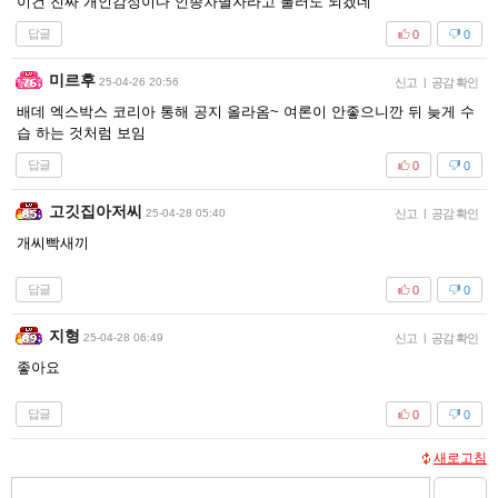
이건 진짜 개인감정이다 인종차별자라고 불러도 되겠네
답글
0
0
미르후
25-04-26 20:56
신고
|
공감 확인
배데 엑스박스 코리아 통해 공지 올라옴~ 여론이 안좋으니깐 뒤 늦게 수
습 하는 것처럼 보임
답글
0
0
고깃집아저씨
25-04-28 05:40
신고
|
공감 확인
개씨빡새끼
답글
0
0
지형
25-04-28 06:49
신고
|
공감 확인
좋아요
답글
0
0
새로고침