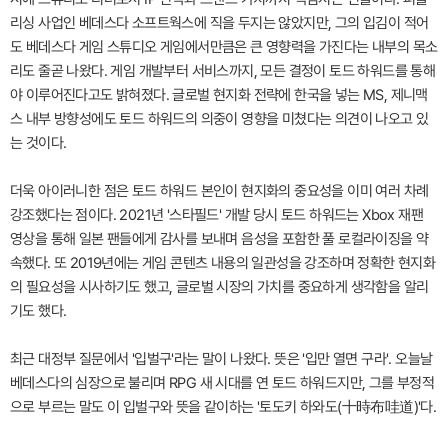
리싱 사업인 베데스다 소프트웍스에 직을 두지는 않았지만, 그의 입김이 적어
도 베데스다 게임 스튜디오 게임에서만큼은 큰 영향력을 가진다는 내부의 목소
리도 줄곧 나왔다. 게임 개발부터 서비스까지, 모든 결정이 토드 하워드를 통해
야 이루어진다고도 밝혀졌다. 글로벌 현지화 전략에 한국을 넣는 MS, 제니맥
스 내부 방향성에도 토드 하워드의 의중이 영향을 미쳤다는 의견이 나오고 있
는 것이다.
더욱 아이러니한 점은 토드 하워드 본인이 현지화의 중요성을 이미 여러 차례
강조했다는 점이다. 2021년 '스타필드' 개발 당시 토드 하워드는 Xbox 재팬
영상을 통해 일본 팬들에게 감사를 보내며 음성을 포함한 풀 로컬라이징을 약
속했다. 또 2019년에는 게임 콘텐츠 내용의 일관성을 강조하며 정확한 현지화
의 필요성을 시사하기도 했고, 글로벌 시장의 가치를 중요하게 생각함을 알리
기도 했다.
최근 대정부 질문에서 '입벌구'라는 말이 나왔다. 뜻은 '입만 열면 구라'. 오늘날
베데스다의 심장으로 불리며 RPG 새 시대를 연 토드 하워드지만, 그를 부정적
으로 부르는 말도 이 입벌구와 뜻을 같이하는 '토도키 하와도(十時布哇道)'다.