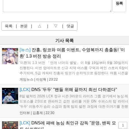
등록
목록
|
본문
|
△
|
▽
|
댓글
기사 목록
[뉴스]
잔홍, 링코와 여름 이벤트, 수영복까지 총출동! '이
환' 1.3 버전 방송 정리
'이환'의 1.3 버전 「안개 너머의 별빛」이 8월 19일부터 9월 30일까지
진행된다. 이번 업데이트로 신규 지역 어스름 구역과 메인 스토리 6장이
추가되며, S급 캐릭터 잔홍과 링코가 순차적으로 등장한다. 여름 시즌을
맞아 비치발리볼, 수상 오토바이 등 다채로운 이벤트가 열리고, 캐릭터
게임뉴스 |
이성혁
|
23:22
렌더링 개선 및 랜덤 코스튬 등 편의성도 강화된다. 8월 11일까지 사용
가능한 교환 코드 3종이 제공되며, 상세 일정은 공식 채널을 통해 확인할
[LCK]
DNS '두두' "팬들 위해 끝까지 최선 다하겠다"
수 있다....
8일 펼쳐진 2026 LCK 정규 시즌 3라운드 라이즈 그룹 경기에서 농심 레
드포스를 2:0으로 완파하고 값진 승리를 거둔 DN 수퍼스의 탑 라이너
'두두' 이동주가 승리 소감과 함께 팀의 발전 과정에 대한 이야기를 전했
다. 먼저 오랜만의 2:0 완승에 대해 '두두'는 "진짜 오랜만에 거둔 2:0 승
인터뷰 |
김홍제
|
22:30
리라 기쁘다. 특히 불리했던 1세트를 역전승으로 이끌어내...
[LCK]
DNS에 패배 농심 최인규 감독 "운영, 밴픽 모
1