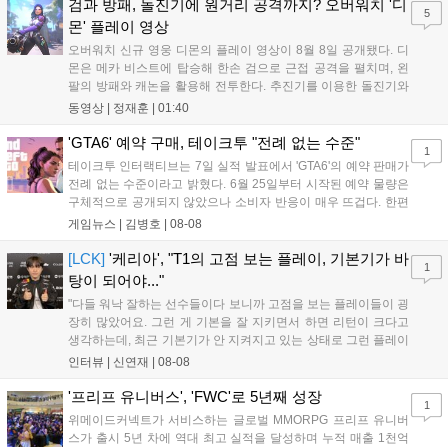
하는 몰입감 있는 서사와 조합을 구현하며 시리즈의 미래를 향한
검과 방패, 돌진기에 원거리 공격까지? 오버워치 '디
5
새로운 가능성을 제시했다....
몬' 플레이 영상
오버워치 신규 영웅 디몬의 플레이 영상이 8월 8일 공개됐다. 디
몬은 메카 비스트에 탑승해 한손 검으로 근접 공격을 펼치며, 왼
팔의 방패와 캐논을 활용해 전투한다. 추진기를 이용한 돌진기와
참격 형태의 궁극기를 보유했고, 메카 파괴 시 맨몸으로 기관총을
동영상 |
정재훈
|
01:40
사용하는 특징이 있다. 디몬은 오는 8월 12일 시작되는 시즌4 부
산의 영웅들 업데이트를 통해 정식 출시될 예정이다....
'GTA6' 예약 구매, 테이크투 "전례 없는 수준"
1
테이크투 인터랙티브는 7일 실적 발표에서 'GTA6'의 예약 판매가
전례 없는 수준이라고 밝혔다. 6월 25일부터 시작된 예약 물량은
구체적으로 공개되지 않았으나 소비자 반응이 매우 뜨겁다. 한편
11월 19일 PS5와 Xbox 시리즈 X|S로 정식 출시될 예정이며, 록
게임뉴스 |
김병호
|
08-08
스타 게임즈는 한국 시각 28일 오전 4시 넷플릭스를 통해 장편 영
상 'Grand Theft Auto VI: An Extended Look'을 최초 공개할 계획
[LCK]
'케리아', "T1의 고점 보는 플레이, 기본기가 바
1
이다....
탕이 되어야..."
"다들 워낙 잘하는 선수들이다 보니까 고점을 보는 플레이들이 굉
장히 많았어요. 그런 게 기본을 잘 지키면서 하면 리턴이 크다고
생각하는데, 최근 기본기가 안 지켜지고 있는 상태로 그런 플레이
를 추구하다 보니까 팀적으로 안 좋은 사고가 계속 많이 났던 것
인터뷰 |
신연재
|
08-08
같습니다." T1은 6일 서울 종로구 치지직 롤파크에서 열린 '2026
LoL 챔피언스 코리아(LCK)'...
'프리프 유니버스', 'FWC'로 5년째 성장
1
위메이드커넥트가 서비스하는 글로벌 MMORPG 프리프 유니버
스가 출시 5년 차에 역대 최고 실적을 달성하며 누적 매출 1천억