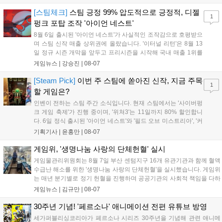
승을 거뒀다. 개막주까지만 해도 급격하게 흔들리던 젠지였지만,
기억을 되찾기라도 한 듯 1,...
[스팀체크]
스팀 긍정 99% 압도적으로 긍정적, 디젤
1
펑크 포탑 조작 '아이언 네스트'
8월 6일 출시된 '아이언 네스트'가 사실적인 조작감으로 호평받으
며 스팀 신작 매출 상위권에 올랐습니다. '이터널 리턴'은 8월 13
일 정규 시즌 개막을 앞두고 프리시즌을 시작해 국내 매출 1위를
기록했습니다. 25주년을 맞은 '고스트 리콘' 시리즈는 8월 6일 쇼
게임뉴스 |
강승진
|
08-07
케이스와 함께 대규모 할인을 진행하며 순위가 급상승했고, 신작
'마블 투혼: 파이팅 소울즈'와 레트로 수리 시뮬레이션 '리스토
[Steam Pick]
이번 주 스팀에 쏟아진 신작, 지금 주목
1
리'도 스팀에 정식 출시되었습니다....
할 게임은?
인벤이 전하는 스팀 주간 소식입니다. 현재 스팀에서는 '사이버펑
크 게임 축제'가 진행 중이며, '위쳐3'는 11일까지 80% 할인합니
다. 6일 정식 출시된 '아이언 네스트'와 '필드 오브 미스트리아', '커
세어 코브'가 호평받고 있습니다. 한편, 7일 출시된 '마블 투혼'은
기획기사 |
윤홍만
|
08-07
태그 시스템에 대한 호불호가 갈리며 복합적 평가를 기록 중입니
다. 유비소프트의 '고스트리콘: 와일드랜드'는 7년 만의 대규모 업
게임위, '생명나눔 사랑의 단체헌혈' 실시
데이트 '라스트 라이츠'와 함께 95% 할인 중입니다....
게임물관리위원회는 8월 7일 부산 센텀지구 16개 유관기관과 함께 혈액
수급난 해소를 위한 '생명나눔 사랑의 단체헌혈'을 실시했습니다. 게임위
는 매년 분기별로 정기 헌혈을 진행하며 공공기관의 사회적 책임을 다하
고 있으며, 이번 행사에는 영화진흥위원회 등 14개 기관 임직원이 동참
게임뉴스 |
김규만
|
08-07
해 생명 나눔을 실천했습니다. 서태건 위원장은 이웃의 생명을 지키는
따뜻한 실천에 참여한 모든 임직원에게 감사의 뜻을 전하며 헌혈 문화
30주년 기념! '페르소나' 애니메이션 전편 유튜브 방영
확산에 앞장섰습니다....
세가퍼블리싱코리아가 페르소나 시리즈 30주년을 기념해 관련 애니메