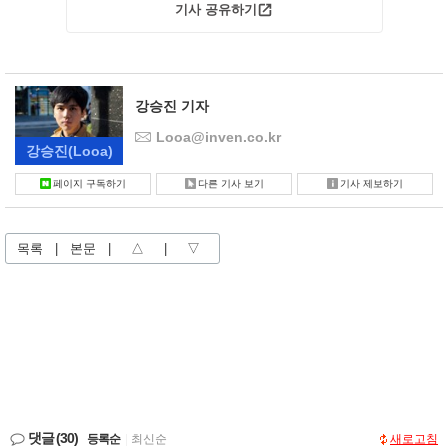
기사 공유하기
강승진 기자
Looa@inven.co.kr
강승진
(Looa)
페이지 구독하기
다른 기사 보기
기사 제보하기
목록
|
본문
|
△
|
▽
댓글
(30)
등록순
|
최신순
새로고침