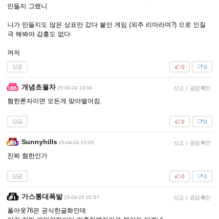
만들지 그랬니
니가 만들지도 않은 상표만 갔다 붙인 게임 (외주 리마라며?) 으로 인질
극 해봐야 감흥도 없다
꺼저
답글
0
0
개념초월자
25-04-24 13:04
신고
|
공감 확인
혐한론자이면 모든게 맞아떨어짐.
답글
0
0
Sunnyhills
25-04-24 13:05
신고
|
공감 확인
진짜 혐한인가
답글
0
0
가스통대폭발
25-04-25 01:07
신고
|
공감 확인
폴아웃76은 공식한글화인데