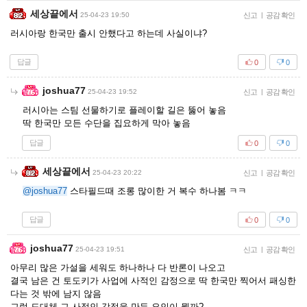
세상끝에서
25-04-23 19:50
신고
|
공감 확인
러시아랑 한국만 출시 안했다고 하는데 사실이냐?
답글
0
0
joshua77
25-04-23 19:52
신고
|
공감 확인
러시아는 스팀 선물하기로 플레이할 길은 뚫어 놓음
딱 한국만 모든 수단을 집요하게 막아 놓음
답글
0
0
세상끝에서
25-04-23 20:22
신고
|
공감 확인
@joshua77
스타필드때 조롱 많이한 거 복수 하나봄 ㅋㅋ
답글
0
0
joshua77
25-04-23 19:51
신고
|
공감 확인
아무리 많은 가설을 세워도 하나하나 다 반론이 나오고
결국 남은 건 토도키가 사업에 사적인 감정으로 딱 한국만 찍어서 패싱한
다는 것 밖에 남지 않음
그럼 도대체 그 사적인 감정을 만든 요인이 뭘까?