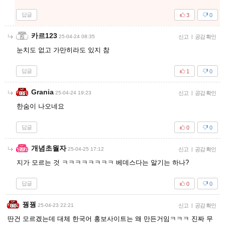
답글
3
0
카르123
25-04-24 08:35
신고
|
공감 확인
눈치도 없고 가만히라도 있지 참
답글
1
0
Grania
25-04-24 19:23
신고
|
공감 확인
한숨이 나오네요
답글
0
0
개념초월자
25-04-25 17:12
신고
|
공감 확인
지가 모르는 것 ㅋㅋㅋㅋㅋㅋㅋㅋ 베데스다는 알기는 하나?
답글
0
0
꿩꿩
25-04-23 22:21
신고
|
공감 확인
딴건 모르겠는데 대체 한국어 홍보사이트는 왜 만든거임ㅋㅋㅋ 진짜 무