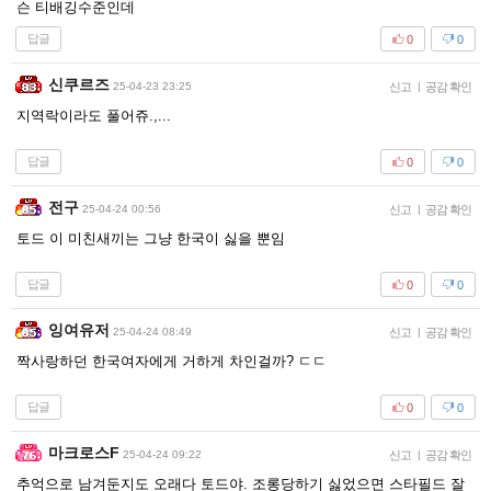
슨 티배깅수준인데
답글
0
0
신쿠르즈
25-04-23 23:25
신고
|
공감 확인
지역락이라도 풀어쥬.,...
답글
0
0
전구
25-04-24 00:56
신고
|
공감 확인
토드 이 미친새끼는 그냥 한국이 싫을 뿐임
답글
0
0
잉여유저
25-04-24 08:49
신고
|
공감 확인
짝사랑하던 한국여자에게 거하게 차인걸까? ㄷㄷ
답글
0
0
마크로스F
25-04-24 09:22
신고
|
공감 확인
추억으로 남겨둔지도 오래다 토드야. 조롱당하기 싫었으면 스타필드 잘