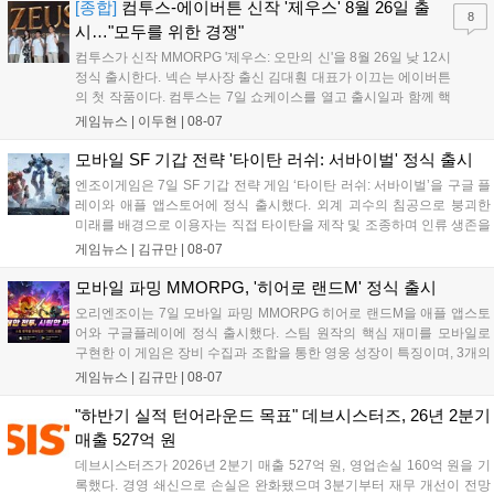
서는 대회 규정에 따라 별도의 유니폼을 착용할 계획이다....
[종합]
컴투스-에이버튼 신작 '제우스' 8월 26일 출
8
시…"모두를 위한 경쟁"
컴투스가 신작 MMORPG '제우스: 오만의 신'을 8월 26일 낮 12시
정식 출시한다. 넥슨 부사장 출신 김대훤 대표가 이끄는 에이버튼
의 첫 작품이다. 컴투스는 7일 쇼케이스를 열고 출시일과 함께 핵
심 콘텐츠, 유료화 정책, 운영 방향을 공개했다. 캐릭터명 선점은
게임뉴스 |
이두현
|
08-07
8월 13일 오후 8시 시작한다. '제우스: 오만의 신'은 최고신 제우스
의 오만으로 균열이...
모바일 SF 기갑 전략 '타이탄 러쉬: 서바이벌' 정식 출시
엔조이게임은 7일 SF 기갑 전략 게임 ‘타이탄 러쉬: 서바이벌’을 구글 플
레이와 애플 앱스토어에 정식 출시했다. 외계 괴수의 침공으로 붕괴한
미래를 배경으로 이용자는 직접 타이탄을 제작 및 조종하며 인류 생존을
위한 전투를 펼친다. 지휘관 모집, 피난처 운영, 연맹 협동 콘텐츠가 특징
게임뉴스 |
김규만
|
08-07
이며 출시를 기념해 접속 시 영웅 경험치와 다이아몬드 등 다양한 성장
지원 보상을 제공한다. 상세 내용은 공식 커뮤니티에서 확인 가능하다....
모바일 파밍 MMORPG, '히어로 랜드M' 정식 출시
오리엔조이는 7일 모바일 파밍 MMORPG 히어로 랜드M을 애플 앱스토
어와 구글플레이에 정식 출시했다. 스팀 원작의 핵심 재미를 모바일로
구현한 이 게임은 장비 수집과 조합을 통한 영웅 성장이 특징이며, 3개의
무기 스킬을 활용한 전략적 전투와 길드전 등 다양한 콘텐츠를 제공한
게임뉴스 |
김규만
|
08-07
다. 정식 출시를 기념해 사전예약자 50만 명 달성 보상을 포함한 다양한
혜택을 지급하며, 상세 내용은 공식 라운지에서 확인할 수 있다. 이용자
"하반기 실적 턴어라운드 목표" 데브시스터즈, 26년 2분기
는 게임 접속 및 주요 콘텐츠 플레이를 통해 성장을 지원받을 수 있다....
매출 527억 원
데브시스터즈가 2026년 2분기 매출 527억 원, 영업손실 160억 원을 기
록했다. 경영 쇄신으로 손실은 완화됐으며 3분기부터 재무 개선이 전망