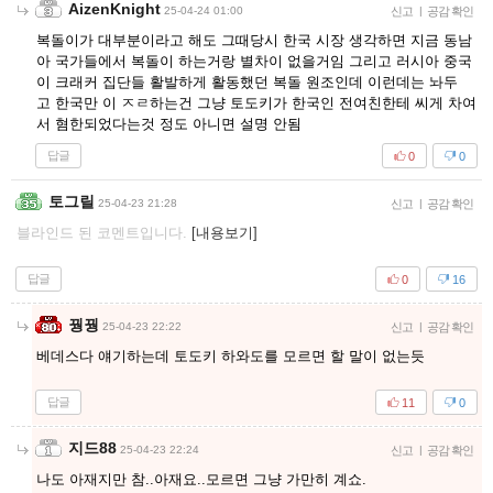
AizenKnight
25-04-24 01:00
신고
|
공감 확인
복돌이가 대부분이라고 해도 그때당시 한국 시장 생각하면 지금 동남
아 국가들에서 복돌이 하는거랑 별차이 없을거임 그리고 러시아 중국
이 크래커 집단들 활발하게 활동했던 복돌 원조인데 이런데는 놔두
고 한국만 이 ㅈㄹ하는건 그냥 토도키가 한국인 전여친한테 씨게 차여
서 혐한되었다는것 정도 아니면 설명 안됨
답글
0
0
토그릴
25-04-23 21:28
신고
|
공감 확인
블라인드 된 코멘트입니다.
[내용보기]
답글
0
16
꿩꿩
25-04-23 22:22
신고
|
공감 확인
베데스다 얘기하는데 토도키 하와도를 모르면 할 말이 없는듯
답글
11
0
지드88
25-04-23 22:24
신고
|
공감 확인
나도 아재지만 참..아재요..모르면 그냥 가만히 계쇼.