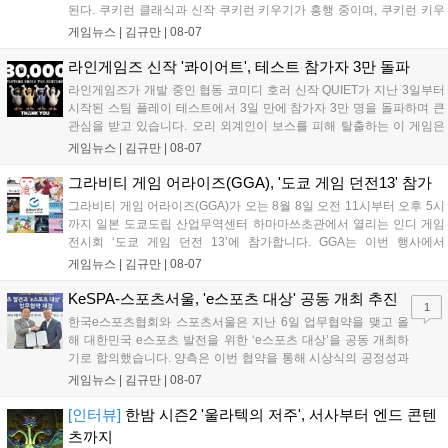
된다. 쿠키런 클래식과 신작 쿠키런 키우기가 흥행 중이며, 쿠키런 키우
기는 13일 첫 업데이트를 시작으로 2주 간격의 콘텐츠를 제공한다. 또한
게임뉴스 |
김규만
|
08-07
9월 미국 로블록스 개발자 컨퍼런스에 참여해 IP 생태계를 확장할 계획
이다. 회사는 비용 효율화와 신작 흥행을 통해 하반기 실적 턴어라운드
라인게임즈 신작 '콰이어트', 테스트 참가자 3만 돌파
를 이끌 방침이다....
라인게임즈가 개발 중인 협동 코미디 호러 신작 QUIET가 지난 3일부터
시작된 스팀 플레이 테스트에서 3일 만에 참가자 3만 명을 돌파하며 큰
관심을 받고 있습니다. 오리 외계인이 보스를 피해 탈출하는 이 게임은
최대 4인 협동을 지원하며, 소음 관리와 물리 법칙을 활용한 전략적 플레
게임뉴스 |
김규만
|
08-07
이가 핵심입니다. 라인게임즈는 수집된 이용자 피드백을 반영해 게임성
을 개선 중이며, 상세 정보는 스팀 페이지에서 확인 가능합니다....
그라비티 게임 어라이즈(GGA), '도쿄 게임 던전13' 참가
그라비티 게임 어라이즈(GGA)가 오는 8월 8일 오전 11시부터 오후 5시
까지 일본 도쿄도립 산업무역센터 하마마쓰초관에서 열리는 인디 게임
전시회 ‘도쿄 게임 던전 13’에 참가합니다. GGA는 이번 행사에서
‘JALECO ARCADE COLLECTION’ 시리즈의 미공개 작품 12종을 최초
게임뉴스 |
김규만
|
08-07
공개하며, ‘다함께 쿠키요미. 월드 한국 Ver.’ 등 다양한 인디 게임을 선보
입니다. 시연 참여 관람객에게는 선착순으로 특별 굿즈를 증정하며, 인
KeSPA-스포츠서울, 'e스포츠 대상' 공동 개최 추진
1
디 게임 생태계 활성화와 신규 타이틀 반응 확인을 목표로 합니다....
한국e스포츠협회와 스포츠서울은 지난 6일 업무협약을 맺고 올
해 대한민국 e스포츠 발전을 위한 ‘e스포츠 대상’을 공동 개최하
기로 합의했습니다. 양측은 이번 협약을 통해 시상식의 공정성과
전문성을 강화하고 MZ세대를 겨냥한 미디어 영향력을 확대해 e
게임뉴스 |
김규만
|
08-07
스포츠 전 종목을 아우르는 대표 연례 행사로 육성할 계획입니다.
김영만 회장은 10년 만에 재추진되는 이번 시상식이 e스포츠의
[인터뷰]
한밤 시즌2 '울라텍의 저주', 서사부터 엔드 콘텐
성과와 가치를 널리 알리는 권위 있는 행사가 되도록 노력하겠다
츠까지