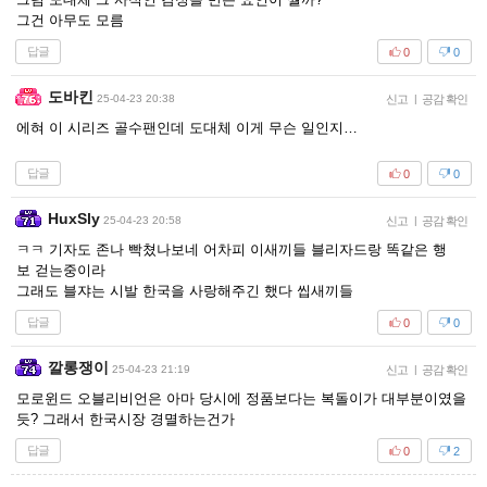
그건 아무도 모름
답글
0
0
도바킨
25-04-23 20:38
신고
|
공감 확인
에혀 이 시리즈 골수팬인데 도대체 이게 무슨 일인지…
답글
0
0
HuxSly
25-04-23 20:58
신고
|
공감 확인
ㅋㅋ 기자도 존나 빡쳤나보네 어차피 이새끼들 블리자드랑 똑같은 행
보 걷는중이라
그래도 블쟈는 시발 한국을 사랑해주긴 했다 씹새끼들
답글
0
0
깔롱쟁이
25-04-23 21:19
신고
|
공감 확인
모로윈드 오블리비언은 아마 당시에 정품보다는 복돌이가 대부분이였을
듯? 그래서 한국시장 경멸하는건가
답글
0
2