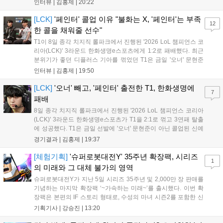
다. 먼저 승리 소감에 대해 윤성영 감독은 "오랜만에 승리해 기분이 좋고,
인터뷰 |
김홍제
|
20:22
남은 경기도 잘 준비하겠다"고 밝혔으며, '구마유시' 역시 "3...
[LCK]
'페인터' 콜업 이유 "불화는 X, '페인터'는 부족
12
한 콜을 채워줄 선수"
T1이 8일 종각 치지직 롤파크에서 진행된 '2026 LoL 챔피언스 코
리아(LCK)' 3라운드 한화생명e스포츠에게 1:2로 패배했다. 최근
분위기가 좋던 디플러스 기아를 꺾었던 T1은 금일 '오너' 문현준
을 빼고 신예 '페인터' 김은후를 투입시키는 강수를 뒀으나 결국
인터뷰 |
김홍제
|
19:50
아쉬운 결과를 맞이하게 됐다. 이하 T1 임재현 감독대행과 '페이
즈' 김수환의 인터뷰 내...
[LCK]
'오너' 빼고, '페인터' 출전한 T1, 한화생명에
7
패배
8일 종각 치지직 롤파크에서 진행된 '2026 LoL 챔피언스 코리아
(LCK)' 3라운드 한화생명e스포츠가 T1을 2:1로 꺾고 3연패 탈출
에 성공했다. T1은 금일 선발에 '오너' 문현준이 아닌 콜업된 신예
'페인터' 김은후를 투입했지만, 결국 1:2로 패배하고 말았다. T1은
경기결과 |
김홍제
|
19:37
'케리아'의 카밀이 좋은 플레이를 통해 한화생명 바텀 듀오의 점멸
을 빼냈다....
[체험기획]
'슈퍼로봇대전Y' 35주년 확장팩, 시리즈
1
의 미래와 그 대체 불가의 영역
슈퍼로봇대전Y가 지난 5일 시리즈 35주년 및 2,000만 장 판매를
기념하는 마지막 확장팩 ‘~가속하는 미래~’를 출시했다. 이번 확
장팩은 본편의 IF 스토리 형태로, 수성의 마녀 시즌2를 포함한 신
규 참전작과 크로스오버 합체기를 선보이며 작품을 완결 짓는다.
기획기사 |
강승진
|
13:20
기존 연출의 한계와 로봇 게임 시장의 어려움 속에서도 팬들이 원