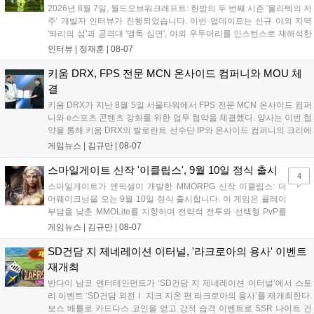
고 밝혔습니다....
2026년 8월 7일, 월드오브워크래프트: 한밤의 두 번째 시즌 '울라텍의 저
주' 개발자 인터뷰가 진행되었습니다. 이번 업데이트는 신규 야외 지역
'똬리의 섬'과 공격대 '맹독 심연', 야외 우두머리를 인스턴스로 재해석한
'소굴'을 포함합니다. 개발진은 하우징 시스템 개선 및 신화+ 던전 로테이
인터뷰 |
정재훈
|
08-07
션, 공격대 보상 강화 등을 예고하며, 한국 팬들의 열정적인 성원에 감사
를 표했습니다....
키움 DRX, FPS 전문 MCN 온사이드 컴퍼니와 MOU 체
결
키움 DRX가 지난 8월 5일 서울타워에서 FPS 전문 MCN 온사이드 컴퍼
니와 e스포츠 콘텐츠 강화를 위한 업무 협약을 체결했다. 양사는 이번 협
약을 통해 키움 DRX의 발로란트 선수단 IP와 온사이드 컴퍼니의 크리에
이터 네트워크를 결합하여 정규 및 특별 콘텐츠를 공동 기획한다. 또한
게임뉴스 |
김규만
|
08-07
디지털 콘텐츠 제작을 넘어 팬들이 직접 참여하는 오프라인 행사 등 온·
오프라인 연계 프로그램을 순차적으로 선보이며 e스포츠 생태계 확장에
스마일게이트 신작 '이클립스', 9월 10일 정식 출시
4
나설 계획이다....
스마일게이트가 엔픽셀이 개발한 MMORPG 신작 이클립스: 더
어웨이크닝을 오는 9월 10일 정식 출시합니다. 이 게임은 플레이
부담을 낮춘 MMOLite를 지향하며 전략적 전투와 선택형 PvP를
특징으로 합니다. 현재 공식 홈페이지와 앱 마켓에서 사전등록을
게임뉴스 |
김규만
|
08-07
진행 중이며 참여자에게는 초월 소환권 등 다양한 보상을 제공합
니다. 또한 카카오톡 채널 추가 시 주차별 스페셜 쿠폰과 한정 스
SD건담 지 제네레이션 이터널, '라크로아의 용사' 이벤트
킨, 경품 이벤트 등 풍성한 혜택을 마련해 이용자들의 기대를 모
재개최
으고 있습니다....
반다이 남코 엔터테인먼트가 ‘SD건담 지 제네레이션 이터널’에서 스토
리 이벤트 ‘SD건담 외전Ⅰ 지크 지온 편 라크로아의 용사’를 재개최한다.
보스 배틀로 카드다스 코인을 얻고 강적 습격 이벤트로 SSR 나이트 건