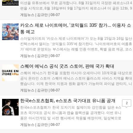
이션을 유튜브에서 무료 공개합니다. 8월 31일까지 극장판 페르소나3 4
편을 시작으로, 8월 18일부터 9월 17일까지 페르소나4 더 골든 12화, 9
월 15일부터 10월 14일까지 페르소나5 시리즈가 순차 공개됩니다. 또한
게임뉴스 |
김규만
|
08-07
8월 16일까지 SNS를 통해 축하 메시지를 모집하며, 선정된 내용은 기념
영상 및 대형 전광판에 소개될 예정입니다....
카오스 제로 나이트메어, '코믹월드 335' 참가... 이용자 소
통 예고
스마일게이트의 ‘카오스 제로 나이트메어’가 오는 8월 15일과 16일 일산
킨텍스에서 열리는 ‘코믹월드 335’에 참가한다. ‘나이트메어호의 여름휴
가’ 테마로 운영되는 부스에서는 레벨 인증 이벤트, 특별 음료 제공, 코스
프레 모델 포토존 등 다채로운 행사가 진행된다. 유명 코스어 7인이 캐릭
게임뉴스 |
김규만
|
08-07
터로 변신해 이용자를 맞이하며, SNS 인증 시 추가 굿즈도 증정한다. 자
세한 정보는 공식 커뮤니티에서 확인 가능하다....
스퀘어 에닉스 공식 굿즈 스토어, 판매 국가 확대
스퀘어 에닉스가 한국을 포함한 아시아·오세아니아 10개국을 대상으로
공식 온라인 스토어 스퀘어 에닉스 스토어 플러스의 서비스 지역을 확대
했습니다. 이제 한국어 지원과 원화 결제가 가능하며 파이널 판타지, 니
어 등 주요 게임의 피규어, 굿즈를 구매할 수 있습니다. 신상품이 순차적
게임뉴스 |
김규만
|
08-07
으로 추가될 예정이며 이용자는 사이트에서 국가를 한국으로 설정해 이
용 가능합니다....
한국e스포츠협회, e스포츠 국가대표 유니폼 공개
2
한국e스포츠협회가 한국 도자기의 절제미와 강인함을 담은 e스
포츠 국가대표 공식 유니폼과 캡슐 컬렉션을 공개했다. 이번 유니
폼은 아시안게임 및 사전 행사에서 착용될 예정이며, 일상복으로
구성된 컬렉션은 오는 8월 28일부터 골스튜디오 공식 홈페이지
게임뉴스 |
김규만
|
08-07
와 무신사, 오프라인 매장에서 판매된다. 다만 아시안게임 결선에