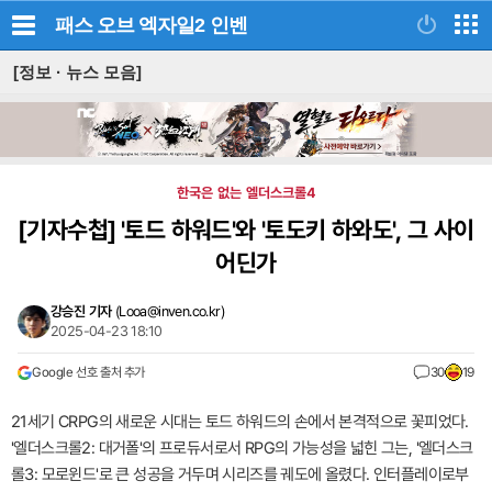
패스 오브 엑자일2
인벤
[정보 · 뉴스 모음]
한국은 없는 엘더스크롤4
[기자수첩]
'토드 하워드'와 '토도키 하와도', 그 사이
어딘가
강승진 기자
(
Looa@inven.co.kr
)
2025-04-23 18:10
Google 선호 출처 추가
30
19
21세기 CRPG의 새로운 시대는 토드 하워드의 손에서 본격적으로 꽃피었다.
'엘더스크롤2: 대거폴'의 프로듀서로서 RPG의 가능성을 넓힌 그는, '엘더스크
롤3: 모로윈드'로 큰 성공을 거두며 시리즈를 궤도에 올렸다. 인터플레이로부