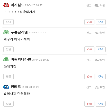
라지실드
25-04-23 18:47
신고
|
공감 확인
ㅋㅋㅋㅋㅋ씹@색기가
답글
0
0
푸른달리엘
25-04-23 19:11
신고
|
공감 확인
개구리 하와와새끼
답글
0
0
바람의나라연
25-04-23 19:23
신고
|
공감 확인
쓰레기겜
답글
0
0
인테르
25-04-23 19:27
신고
|
공감 확인
벌레새끼 단명해라
답글
0
0