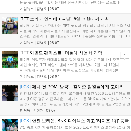
원을 돌파했습니다. 이는 매년 전용 서버에서 진행되는 글로벌 e
스포츠 대회 FWC의 영향이 큽니다. FWC는 이용자가 동일한 조
게임뉴스 |
김병호
|
08-07
건에서 시즌을 함께 즐기는 구조로, 올해 4월 시작된 FWC 2026
은 전년 대비 매출과 이용자 지표가 대폭 상승하는 성과를 냈습니
'TFT 코리아 인비테이셔널', 8일 더현대서 개최
다. 오는 10월 필리핀 마닐라에서 총상금 11만 달러 규모의 제4회
라이엇 게임즈가 주최하는 'TFT 코리아 인비테이셔널'이 8일 오후 2시
FWC 그랜드 파이널이 개최될 예정이며, 위메이드커넥트는 이를
서울 여의도 더현대 서울에서 열립니다. 이번 대회에는 한국의 박찬서와
통해 커뮤니티 중심의 장기 성장 모델을 지속할 방침입니다....
김주한, 일본의 타이틀, 베트남의 YBY1이 출전해 실력을 겨룹니다. TFT
는 소속팀 없이 개인 자격으로 참가하는 독특한 대회 구조를 가지며, 누
게임뉴스 |
김병호
|
08-07
구나 참여 가능한 '소파에서 왕관까지'라는 철학을 실천하고 있습니다.
17일까지 이어지는 이번 행사는 신규 세트 체험과 공연 등 다양한 즐길
'TFT 와일드 팬페스트', 더현대 서울서 개막
1
거리를 제공하며, 이후 현대백화점 판교점에서도 행사가 이어질 예정입
라이엇 게임즈가 현대백화점과 함께 역대 최대 규모의 TFT 오프
니다. 연말에는 라스베이거스 오픈이 개최됩니다....
라인 축제인 'TFT 와일드 팬페스트'를 개최했다. 7일부터 17일까
지 더현대 서울에서 열리며 이후 판교점으로 이동한다. 행사장에
는 체험, 스페셜, 무대 존이 마련됐으며 8일 오후 2시 인비테이셔
게임뉴스 |
김병호
|
08-07
널, 15일 오후 2시 스트리머 매치, 17일 오후 7시 30분 QWER 공
연 등 다채로운 일정이 준비되어 있다. 사전 예약은 조기 마감될
[LCK]
데뷔 첫 POM '남궁', "잘해준 팀원들에게 고마워"
만큼 큰 인기를 끌고 있다....
한진 브리온이 7일 종로 치지직 롤파크에서 열린 '2026 LoL 챔피언스 코
리아(LCK)' 정규 시즌 3라운드 라이즈 그룹 BNK 피어엑스전에서 2:0으
로 승리하며 그룹 1위로 올라섰다. 개막 2연패 이후 곧바로 2연승을 만
들어내면서 이어질 4라운드에 대한 기대감을 올렸다. 다음은 이날 데뷔
인터뷰 |
신연재
|
08-07
첫 POM을 수상한 '남궁' 남궁성훈의 POM 인터뷰 전문이다....
[LCK]
한진 브리온, BNK 피어엑스 꺾고 '라이즈 1위' 등극
7일 종로 치지직 롤파크에서 열린 '2026 LoL 챔피언스 코리아(LCK)' 정