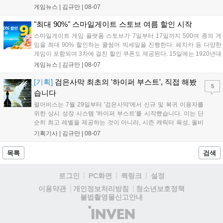
담을 획득할 수 있다. 로그인 보너스로 최대 다이아 3,000개를 지급하며,
게임뉴스 |
김규만
|
08-07
8월 31일까지 실물대 유니콘 건담 입상 피날레를 기념해 SSR 유닛을 전
원 증정한다. 또한 9월 30일까지 공식 유튜브에서 특별 프로그램을 시청
"최대 90%" 스마일게이트 스토브 여름 할인 시작
할 수 있다....
스마일게이트 게임 플랫폼 스토브가 7일부터 17일까지 500여 종의 게
임을 최대 90% 할인하는 쿨썸머 빅세일을 진행한다. 페치카 등 다양한
게임이 포함되며 3차에 걸친 할인 쿠폰도 제공된다. 15일에는 1920년대
경성 배경의 신작 그날의 신문이 출시되며, 15일부터 17일까지는 국내
게임뉴스 |
김규만
|
08-07
개발사 게임을 위한 시크릿 쿠폰도 추가 발행될 예정이다. 자세한 내용
은 공식 페이지에서 확인 가능하다....
[기획]
검은사막 최초의 '하이퍼 부스트', 직접 해봤
5
습니다
펄어비스는 7월 29일부터 '검은사막'에서 신규 및 복귀 이용자를
위한 상시 성장 시스템 '하이퍼 부스트'를 시작했습니다. 이는 단
순히 최고 레벨을 제공하는 것이 아니라, 시즌 캐릭터 육성, 올비
아 아카데미 수료, 아침의 나라 설화 진행 등 4단계 과정을 통해
기획기사 |
김규만
|
08-07
게임에 적응하며 공방합 750을 목표로 성장하는 구조입니다. 이
용자는 과제를 완수하며 동(V) 투발라 장비와 검은별 무기, 카라
목록
검색
자드 장신구 등을 획득해 주요 콘텐츠에 진입할 수 있습니다....
로그인
PC화면
퀵링크
설정
청소년보호정책
이용약관
개인정보처리방침
불법촬영물신고안내
(주)
인