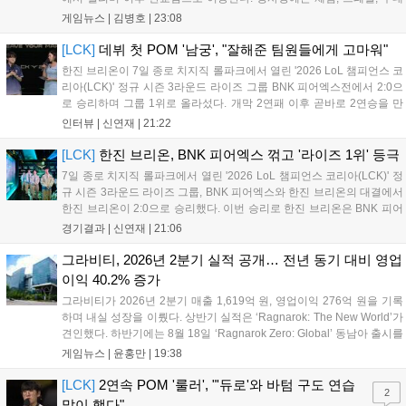
존이 마련됐으며 8일 오후 2시 인비테이셔널, 15일 오후 2시 스트리머
게임뉴스 |
김병호
|
23:08
매치, 17일 오후 7시 30분 QWER 공연 등 다채로운 일정이 준비되어 있
다. 사전 예약은 조기 마감될 만큼 큰 인기를 끌고 있다....
[LCK]
데뷔 첫 POM '남궁', "잘해준 팀원들에게 고마워"
한진 브리온이 7일 종로 치지직 롤파크에서 열린 '2026 LoL 챔피언스 코
리아(LCK)' 정규 시즌 3라운드 라이즈 그룹 BNK 피어엑스전에서 2:0으
로 승리하며 그룹 1위로 올라섰다. 개막 2연패 이후 곧바로 2연승을 만
들어내면서 이어질 4라운드에 대한 기대감을 올렸다. 다음은 이날 데뷔
인터뷰 |
신연재
|
21:22
첫 POM을 수상한 '남궁' 남궁성훈의 POM 인터뷰 전문이다....
[LCK]
한진 브리온, BNK 피어엑스 꺾고 '라이즈 1위' 등극
7일 종로 치지직 롤파크에서 열린 '2026 LoL 챔피언스 코리아(LCK)' 정
규 시즌 3라운드 라이즈 그룹, BNK 피어엑스와 한진 브리온의 대결에서
한진 브리온이 2:0으로 승리했다. 이번 승리로 한진 브리온은 BNK 피어
엑스를 제치고 라이즈 그룹 1위로 올라섰다. 1세트, 한진 브리온이 '로머'
경기결과 |
신연재
|
21:06
조우진의 로크를 중심으로 게임을 유리하게 풀어갔다. '...
그라비티, 2026년 2분기 실적 공개… 전년 동기 대비 영업
이익 40.2% 증가
그라비티가 2026년 2분기 매출 1,619억 원, 영업이익 276억 원을 기록
하며 내실 성장을 이뤘다. 상반기 실적은 ‘Ragnarok: The New World’가
견인했다. 하반기에는 8월 18일 ‘Ragnarok Zero: Global’ 동남아 출시를
시작으로 9월 3일 ‘달려라 헤베레케 EX’, 9월 22일 ‘갈바테인’ 등 다양한
게임뉴스 |
윤홍만
|
19:38
신작을 선보인다. 4분기에는 ‘쟈레코 아케이드 콜렉션’과 ‘라이트 오디세
이’ 출시가 예정돼 있으며, 2027년에는 ‘Ragnarok 3’ 등 대작을 글로벌
[LCK]
2연속 POM '룰러', "'듀로'와 바텀 구도 연습
2
출시할 계획이다. 그라비티는 조인트벤처 설립과 라그나로크 에코 시스
많이 했다"