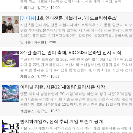
순히 최고 레벨을 제공하는 것이 아니라, 시즌 캐릭터 육성, 올비
아 아카데미 수료, 아침의 나라 설화 진행 등 4단계 과정을 통해
기획기사 |
김규만
|
12:00
게임에 적응하며 공방합 750을 목표로 성장하는 구조입니다. 이
용자는 과제를 완수하며 동(V) 투발라 장비와 검은별 무기, 카라
[인터뷰]
1호 인디전문 퍼블리셔, '레드브릭하우스'
자드 장신구 등을 획득해 주요 콘텐츠에 진입할 수 있습니다....
지난 6월 인디게임 전문 퍼블리셔 레드브릭하우스가 문을 열었다. 네오
위즈 투자사업본부에서 함께 일하던 세 사람이 나와 세운 회사다. 본부
장이던 홍지철과 인디투자실장이던 김혁진이 공동대표를, 중국사업실
장이던 이민정이 이사를 맡았다. 출범 한 달여 만에 위메이드맥스의 전
인터뷰 |
이두현
|
12:00
략적 투자와 카카오벤처스 등 5개 벤처캐피털의 재무적 투자가 연달아
들어왔다. 서비스 중인...
3주간 즐기는 인디 축제, BIC 2026 온라인 전시 시작
부산인디커넥트페스티벌 2026 온라인 페스티벌이 8월 7일 개막해 28일
까지 총 22일간 개최됩니다. 부산시와 부산정보산업진흥원 등이 주최하
는 이번 행사는 공식 누리집을 통해 진행되며, 티켓 1매로 기간 내 전시
작을 제한 없이 체험할 수 있습니다. 일반 및 루키 부문 등 다양한 인디게
게임뉴스 |
김규만
|
10:57
임을 선보이며 개발자와의 소통 기능도 제공합니다. 장소 제약 없이 전
세계 누구나 참여 가능한 이번 행사는 역대 최대 규모로 열려 인디게임
이터널 리턴, 시즌12 '세일링' 프리시즌 시작
생태계 확장에 기여할 전망입니다....
넵튠 자회사 님블뉴런이 PC 게임 '이터널 리턴'의 정규 시즌12 '세일링'
프리시즌을 시작했다. 이번 시즌은 수영복 콘셉트 스킨과 시스템 개선이
특징이며, 프리시즌은 8월 12일까지, 정규 시즌은 8월 13일부터 진행된
다. 실험체 관찰일지 추가와 후반부 전략 강화를 위한 다중 크로노 스피
게임뉴스 |
김규만
|
10:50
어 도입 등 다양한 업데이트와 풍성한 이벤트가 마련되어 이용자들의 기
대를 모으고 있다....
반지하게임즈, 신작 추리 게임 보존계 공개
서울 2033 개발사 반지하게임즈가 신작 추리 게임 보존계를 공개했다.