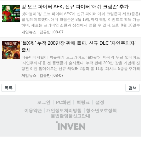
다. 현재 25개 이상의 프로젝트에 도입된 이 서비스는 사후 대응
중심의 운영 방식을 사전 대비 체계로 전환하며 데이터 기반의 효
킹 오브 파이터 AFK, 신규 파이터 '애쉬 크림존' 추가
율적인 의사결정을 지원하고 있습니다....
넷마블이 '킹 오브 파이터 AFK'에 신규 파이터 애쉬 크림존과 제로(클론)
를 업데이트했다. 애쉬 크림존은 8월 19일까지 픽업 이벤트로 획득 가능
하며, 제로는 프리미엄 소환과 상점에서 얻을 수 있다. 또한 8월 10일부
터 14일까지 럭키 엘피 이벤트로 론을, 13일부터 26일까지 트로피칼 아
게임뉴스 |
김규만
|
08-07
일랜드 이벤트로 펫 블레이즈와 팝시를 선보일 예정이다. 이번 업데이트
로 전략적 전투의 재미가 더욱 강화될 것으로 기대된다....
'볼X핏' 누적 200만장 판매 돌파, 신규 DLC '자연주의자'
출시
디볼버디지털이 벽돌깨기 로그라이트 ‘볼x핏’의 마지막 무료 업데이트
‘자연주의자’를 전 플랫폼에 출시했다. 누적 판매 200만 장을 기념해 진
행된 이번 업데이트는 신규 캐릭터 2종과 볼 11종, 패시브 5종을 추가해
전략적 재미를 높였다. 게임은 PC와 콘솔, 모바일에서 한글판으로 즐길
게임뉴스 |
김규만
|
08-07
수 있으며, 개발사는 조만간 게임과 관련한 새로운 소식을 전할 예정이
라고 밝혀 향후 행보에 기대감을 모으고 있다. 상세 정보는 공식 홈페이
목록
검색
지에서 확인 가능하다....
로그인
PC화면
퀵링크
설정
청소년보호정책
이용약관
개인정보처리방침
불법촬영물신고안내
(주)
인
벤