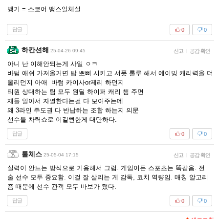
뱅기 = 스코어 뱅스일체설
답글
0
0
하칸션해
25-04-26 09:45
신고
|
공감 확인
아니 난 이해안되는게 사일 ㅇㅋ
바텀 애쉬 가져올거면 탑 뽀삐 시키고 서폿 룰루 해서 에이밍 캐리력을 더
올리던지 아애 바텀 카이사or제리 하던지
티원 상대하는 팀 모두 원딜 하이퍼 캐리 챔 주면
재들 알아서 자멸한다는걸 다 보여주는데
왜 3라인 주도권 다 반납하는 조합 하는지 의문
선수들 차력쇼로 이길뻔한게 대단하다.
답글
0
0
룰체스
25-05-04 17:15
신고
|
공감 확인
실력이 안느는 방식으로 기용해서 그럼. 게임이든 스포츠는 똑같음. 전
술 선수 모두 중요함. 이걸 잘 살리는 게 감독, 코치 역량임. 매칭 알고리
즘 때문에 선수 관객 모두 바보가 됐다.
답글
0
0