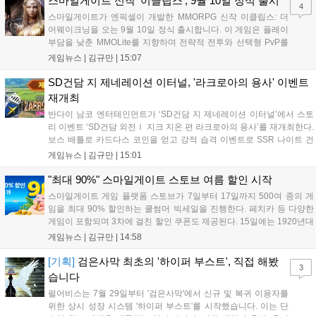
스마일게이트 신작 '이클립스', 9월 10일 정식 출시
4
나설 계획이다....
스마일게이트가 엔픽셀이 개발한 MMORPG 신작 이클립스: 더
어웨이크닝을 오는 9월 10일 정식 출시합니다. 이 게임은 플레이
부담을 낮춘 MMOLite를 지향하며 전략적 전투와 선택형 PvP를
특징으로 합니다. 현재 공식 홈페이지와 앱 마켓에서 사전등록을
게임뉴스 |
김규만
|
15:07
진행 중이며 참여자에게는 초월 소환권 등 다양한 보상을 제공합
니다. 또한 카카오톡 채널 추가 시 주차별 스페셜 쿠폰과 한정 스
SD건담 지 제네레이션 이터널, '라크로아의 용사' 이벤트
킨, 경품 이벤트 등 풍성한 혜택을 마련해 이용자들의 기대를 모
재개최
으고 있습니다....
반다이 남코 엔터테인먼트가 ‘SD건담 지 제네레이션 이터널’에서 스토
리 이벤트 ‘SD건담 외전Ⅰ 지크 지온 편 라크로아의 용사’를 재개최한다.
보스 배틀로 카드다스 코인을 얻고 강적 습격 이벤트로 SSR 나이트 건
담을 획득할 수 있다. 로그인 보너스로 최대 다이아 3,000개를 지급하며,
게임뉴스 |
김규만
|
15:01
8월 31일까지 실물대 유니콘 건담 입상 피날레를 기념해 SSR 유닛을 전
원 증정한다. 또한 9월 30일까지 공식 유튜브에서 특별 프로그램을 시청
"최대 90%" 스마일게이트 스토브 여름 할인 시작
할 수 있다....
스마일게이트 게임 플랫폼 스토브가 7일부터 17일까지 500여 종의 게
임을 최대 90% 할인하는 쿨썸머 빅세일을 진행한다. 페치카 등 다양한
게임이 포함되며 3차에 걸친 할인 쿠폰도 제공된다. 15일에는 1920년대
경성 배경의 신작 그날의 신문이 출시되며, 15일부터 17일까지는 국내
게임뉴스 |
김규만
|
14:58
개발사 게임을 위한 시크릿 쿠폰도 추가 발행될 예정이다. 자세한 내용
은 공식 페이지에서 확인 가능하다....
[기획]
검은사막 최초의 '하이퍼 부스트', 직접 해봤
3
습니다
펄어비스는 7월 29일부터 '검은사막'에서 신규 및 복귀 이용자를
위한 상시 성장 시스템 '하이퍼 부스트'를 시작했습니다. 이는 단