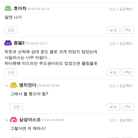
흐아차
25-04-25 22:13
신고
|
공감 확인
알면 나가
답글
0
0
종팔2
25-04-25 22:17
신고
|
공감 확인
빅토르 선픽에 상대 궁도 별로 크게 맛있지 않았는데
사일러스는 너무 아쉽다...
하다못해 미드라인 주도권이라도 있었으면 몰랐을듯
답글
0
0
명치깐다
25-04-25 22:29
신고
|
공감 확인
그래서 뭘 했으야 함?
답글
0
0
삼성야스오
25-04-26 09:28
신고
|
공감 확인
그렇다면 저 제라스!