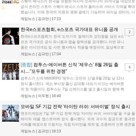
스퀘어 에닉스가 한국을 포함한 아시아·오세아니아 10개국을 대상으로
공식 온라인 스토어 스퀘어 에닉스 스토어 플러스의 서비스 지역을 확대
했습니다. 이제 한국어 지원과 원화 결제가 가능하며 파이널 판타지, 니
어 등 주요 게임의 피규어, 굿즈를 구매할 수 있습니다. 신상품이 순차적
게임뉴스 |
김규만
|
17:13
으로 추가될 예정이며 이용자는 사이트에서 국가를 한국으로 설정해 이
용 가능합니다....
한국e스포츠협회, e스포츠 국가대표 유니폼 공개
2
한국e스포츠협회가 한국 도자기의 절제미와 강인함을 담은 e스
포츠 국가대표 공식 유니폼과 캡슐 컬렉션을 공개했다. 이번 유니
폼은 아시안게임 및 사전 행사에서 착용될 예정이며, 일상복으로
구성된 컬렉션은 오는 8월 28일부터 골스튜디오 공식 홈페이지
게임뉴스 |
김규만
|
17:04
와 무신사, 오프라인 매장에서 판매된다. 다만 아시안게임 결선에
서는 대회 규정에 따라 별도의 유니폼을 착용할 계획이다....
[종합]
컴투스-에이버튼 신작 '제우스' 8월 26일 출
6
시…"모두를 위한 경쟁"
컴투스가 신작 MMORPG '제우스: 오만의 신'을 8월 26일 낮 12시
정식 출시한다. 넥슨 부사장 출신 김대훤 대표가 이끄는 에이버튼
의 첫 작품이다. 컴투스는 7일 쇼케이스를 열고 출시일과 함께 핵
심 콘텐츠, 유료화 정책, 운영 방향을 공개했다. 캐릭터명 선점은
게임뉴스 |
이두현
|
16:40
8월 13일 오후 8시 시작한다. '제우스: 오만의 신'은 최고신 제우스
의 오만으로 균열이...
모바일 SF 기갑 전략 '타이탄 러쉬: 서바이벌' 정식 출시
엔조이게임은 7일 SF 기갑 전략 게임 ‘타이탄 러쉬: 서바이벌’을 구글 플
레이와 애플 앱스토어에 정식 출시했다. 외계 괴수의 침공으로 붕괴한
미래를 배경으로 이용자는 직접 타이탄을 제작 및 조종하며 인류 생존을
위한 전투를 펼친다. 지휘관 모집, 피난처 운영, 연맹 협동 콘텐츠가 특징
게임뉴스 |
김규만
|
16:13
이며 출시를 기념해 접속 시 영웅 경험치와 다이아몬드 등 다양한 성장