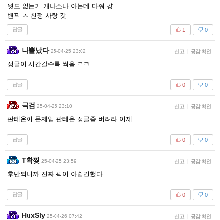
뭣도 없는거 개나소나 아는데 다줘 걍
밴픽 ㅈ 친정 사랑 갓
답글
1
0
나뿔났다
25-04-25 23:02
신고
|
공감 확인
정글이 시간갈수록 썩음 ㅋㅋ
답글
0
0
극검
25-04-25 23:10
신고
|
공감 확인
판테온이 문제임 판테온 정글좀 버려라 이제
답글
0
0
T확찢
25-04-25 23:59
신고
|
공감 확인
후반되니까 진짜 픽이 아쉽긴했다
답글
0
0
HuxSly
25-04-26 07:42
신고
|
공감 확인