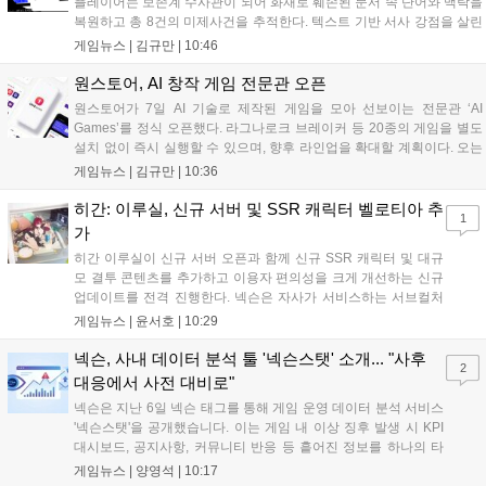
플레이어는 보존계 수사관이 되어 화재로 훼손된 문서 속 단어와 맥락을
복원하고 총 8건의 미제사건을 추적한다. 텍스트 기반 서사 강점을 살린
이번 게임은 정보 조합과 사건 재구성이 핵심이며, 현재 스팀 상점 페이
게임뉴스 |
김규만
|
10:46
지가 공개되었다. 반지하게임즈는 2027년 상반기 정식 출시를 목표로
개발에 박차를 가하고 있다....
원스토어, AI 창작 게임 전문관 오픈
원스토어가 7일 AI 기술로 제작된 게임을 모아 선보이는 전문관 ‘AI
Games’를 정식 오픈했다. 라그나로크 브레이커 등 20종의 게임을 별도
설치 없이 즉시 실행할 수 있으며, 향후 라인업을 확대할 계획이다. 오는
11일부터는 게임 실행 시 할인 쿠폰을 지급하는 오픈 기념 이벤트도 진
게임뉴스 |
김규만
|
10:36
행된다. 이번 서비스는 누구나 AI를 활용해 게임을 제작하고 유통할 수
있는 환경을 조성해 창작자와 이용자 모두에게 새로운 경험을 제공할 것
히간: 이루실, 신규 서버 및 SSR 캐릭터 벨로티아 추
1
으로 기대된다....
가
히간 이루실이 신규 서버 오픈과 함께 신규 SSR 캐릭터 및 대규
모 결투 콘텐츠를 추가하고 이용자 편의성을 크게 개선하는 신규
업데이트를 전격 진행한다. 넥슨은 자사가 서비스하는 서브컬처
게임 히간 이루실에 신규 서버 'world3'을 개설하고 신규 캐릭터
게임뉴스 |
윤서호
|
10:29
및 이벤트 스토리를 포함한 대규모 콘텐츠 업데이트를 적용했다.
이번 업데이트를 통해 어둠 속 서큐버스...
넥슨, 사내 데이터 분석 툴 '넥슨스탯' 소개... "사후
2
대응에서 사전 대비로"
넥슨은 지난 6일 넥슨 태그를 통해 게임 운영 데이터 분석 서비스
'넥슨스탯'을 공개했습니다. 이는 게임 내 이상 징후 발생 시 KPI
대시보드, 공지사항, 커뮤니티 반응 등 흩어진 정보를 하나의 타
임라인에 연결해 원인을 빠르게 파악하도록 돕는 관제 허브입니
게임뉴스 |
양영석
|
10:17