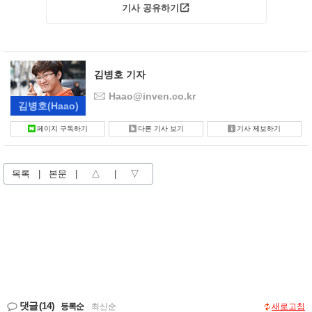
기사 공유하기
김병호 기자
Haao@inven.co.kr
김병호
(Haao)
페이지 구독하기
다른 기사 보기
기사 제보하기
목록
|
본문
|
△
|
▽
댓글
(14)
등록순
|
최신순
새로고침