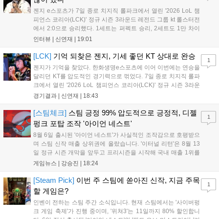
템 구축을 통해 신성장 동력을 확보할 방침이다....
젠지 e스포츠가 7일 종로 치지직 롤파크에서 열린 '2026 LoL 챔
피언스 코리아(LCK)' 정규 시즌 3라운드 레전드 그룹 kt 롤스터전
에서 2:0으로 승리했다. 1세트는 퍼펙트 승리, 2세트도 1만 차이
를 벌리며 25분 만에 승리하면서 말 그대로 압도적인 경기력을 선
인터뷰 |
신연재
|
19:01
보였다. '룰러' 박재혁은 1세트 코그모, 2세트 이즈리얼로 맹활약
하며 POM에 선정됐...
[LCK]
기억 되찾은 젠지, 기세 좋던 KT 상대로 완승
1
젠지가 기억을 찾았다. 한화생명e스포츠에 이어 이번에는 연승을
달리던 KT를 압도적인 경기력으로 꺾었다. 7일 종로 치지직 롤파
크에서 열린 '2026 LoL 챔피언스 코리아(LCK)' 정규 시즌 3라운
드 레전드 그룹, kt 롤스터와 젠지 e스포츠의 대결에서 젠지가 압
경기결과 |
신연재
|
18:43
승을 거뒀다. 개막주까지만 해도 급격하게 흔들리던 젠지였지만,
기억을 되찾기라도 한 듯 1,...
[스팀체크]
스팀 긍정 99% 압도적으로 긍정적, 디젤
1
펑크 포탑 조작 '아이언 네스트'
8월 6일 출시된 '아이언 네스트'가 사실적인 조작감으로 호평받으
며 스팀 신작 매출 상위권에 올랐습니다. '이터널 리턴'은 8월 13
일 정규 시즌 개막을 앞두고 프리시즌을 시작해 국내 매출 1위를
기록했습니다. 25주년을 맞은 '고스트 리콘' 시리즈는 8월 6일 쇼
게임뉴스 |
강승진
|
18:24
케이스와 함께 대규모 할인을 진행하며 순위가 급상승했고, 신작
'마블 투혼: 파이팅 소울즈'와 레트로 수리 시뮬레이션 '리스토
[Steam Pick]
이번 주 스팀에 쏟아진 신작, 지금 주목
1
리'도 스팀에 정식 출시되었습니다....
할 게임은?
인벤이 전하는 스팀 주간 소식입니다. 현재 스팀에서는 '사이버펑
크 게임 축제'가 진행 중이며, '위쳐3'는 11일까지 80% 할인합니