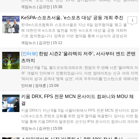
전시회 ‘도쿄 게임 던전 13’에 참가합니다. GGA는 이번 행사에서
‘JALECO ARCADE COLLECTION’ 시리즈의 미공개 작품 12종을 최초
게임뉴스 |
김규만
|
15:38
공개하며, ‘다함께 쿠키요미. 월드 한국 Ver.’ 등 다양한 인디 게임을 선보
입니다. 시연 참여 관람객에게는 선착순으로 특별 굿즈를 증정하며, 인
KeSPA-스포츠서울, 'e스포츠 대상' 공동 개최 추진
1
디 게임 생태계 활성화와 신규 타이틀 반응 확인을 목표로 합니다....
한국e스포츠협회와 스포츠서울은 지난 6일 업무협약을 맺고 올
해 대한민국 e스포츠 발전을 위한 ‘e스포츠 대상’을 공동 개최하
기로 합의했습니다. 양측은 이번 협약을 통해 시상식의 공정성과
전문성을 강화하고 MZ세대를 겨냥한 미디어 영향력을 확대해 e
게임뉴스 |
김규만
|
15:12
스포츠 전 종목을 아우르는 대표 연례 행사로 육성할 계획입니다.
김영만 회장은 10년 만에 재추진되는 이번 시상식이 e스포츠의
[인터뷰]
한밤 시즌2 '울라텍의 저주', 서사부터 엔드 콘텐
성과와 가치를 널리 알리는 권위 있는 행사가 되도록 노력하겠다
츠까지
고 밝혔습니다....
2026년 8월 7일, 월드오브워크래프트: 한밤의 두 번째 시즌 '울라텍의 저
주' 개발자 인터뷰가 진행되었습니다. 이번 업데이트는 신규 야외 지역
'똬리의 섬'과 공격대 '맹독 심연', 야외 우두머리를 인스턴스로 재해석한
'소굴'을 포함합니다. 개발진은 하우징 시스템 개선 및 신화+ 던전 로테이
인터뷰 |
정재훈
|
15:09
션, 공격대 보상 강화 등을 예고하며, 한국 팬들의 열정적인 성원에 감사
를 표했습니다....
키움 DRX, FPS 전문 MCN 온사이드 컴퍼니와 MOU 체
결
키움 DRX가 지난 8월 5일 서울타워에서 FPS 전문 MCN 온사이드 컴퍼
니와 e스포츠 콘텐츠 강화를 위한 업무 협약을 체결했다. 양사는 이번 협
약을 통해 키움 DRX의 발로란트 선수단 IP와 온사이드 컴퍼니의 크리에
이터 네트워크를 결합하여 정규 및 특별 콘텐츠를 공동 기획한다. 또한
게임뉴스 |
김규만
|
15:09
디지털 콘텐츠 제작을 넘어 팬들이 직접 참여하는 오프라인 행사 등 온·
오프라인 연계 프로그램을 순차적으로 선보이며 e스포츠 생태계 확장에