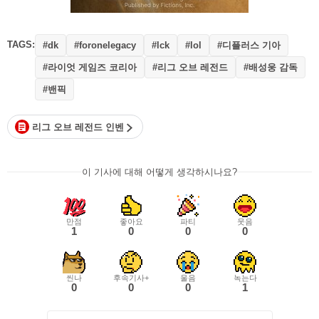
TAGS:
#디플러스 기아
#dk
#foronelegacy
#lck
#lol
#라이엇 게임즈 코리아
#리그 오브 레전드
#배성웅 감독
#밴픽
리그 오브 레전드 인벤
이 기사에 대해 어떻게 생각하시나요?
만점
좋아요
파티
웃음
1
0
0
0
씬나
후속기사+
울음
녹는다
0
0
0
1