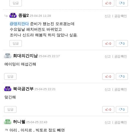
답글
0
0
종팔2
25-04-26 11:28
신고
|
공감 확인
@명치깐다
준비가 됐는진 모르겠는데
수요일날 패치버전도 바뀌었고
조이나 신드라 해봄직 하지 않았나 싶음.
답글
0
0
희대의간지남
25-04-25 22:17
신고
|
공감 확인
에이밍이 매섭긴해
답글
0
0
북극곰건부
25-04-25 22:21
신고
|
공감 확인
맞긴해
답글
0
0
허니웰
25-04-25 22:43
신고
|
공감 확인
ㅋ 아리 , 아지르 , 빅토르 정도 빼면