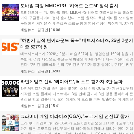
지원 보상을 제공한다. 상세 내용은 공식 커뮤니티에서 확인 가능하다....
모바일 파밍 MMORPG, '히어로 랜드M' 정식 출시
오리엔조이는 7일 모바일 파밍 MMORPG 히어로 랜드M을 애플 앱스토
어와 구글플레이에 정식 출시했다. 스팀 원작의 핵심 재미를 모바일로
구현한 이 게임은 장비 수집과 조합을 통한 영웅 성장이 특징이며, 3개의
무기 스킬을 활용한 전략적 전투와 길드전 등 다양한 콘텐츠를 제공한
게임뉴스 |
김규만
|
16:06
다. 정식 출시를 기념해 사전예약자 50만 명 달성 보상을 포함한 다양한
혜택을 지급하며, 상세 내용은 공식 라운지에서 확인할 수 있다. 이용자
"하반기 실적 턴어라운드 목표" 데브시스터즈, 26년 2분기
는 게임 접속 및 주요 콘텐츠 플레이를 통해 성장을 지원받을 수 있다....
매출 527억 원
데브시스터즈가 2026년 2분기 매출 527억 원, 영업손실 160억 원을 기
록했다. 경영 쇄신으로 손실은 완화됐으며 3분기부터 재무 개선이 전망
된다. 쿠키런 클래식과 신작 쿠키런 키우기가 흥행 중이며, 쿠키런 키우
기는 13일 첫 업데이트를 시작으로 2주 간격의 콘텐츠를 제공한다. 또한
게임뉴스 |
김규만
|
16:03
9월 미국 로블록스 개발자 컨퍼런스에 참여해 IP 생태계를 확장할 계획
이다. 회사는 비용 효율화와 신작 흥행을 통해 하반기 실적 턴어라운드
라인게임즈 신작 '콰이어트', 테스트 참가자 3만 돌파
를 이끌 방침이다....
라인게임즈가 개발 중인 협동 코미디 호러 신작 QUIET가 지난 3일부터
시작된 스팀 플레이 테스트에서 3일 만에 참가자 3만 명을 돌파하며 큰
관심을 받고 있습니다. 오리 외계인이 보스를 피해 탈출하는 이 게임은
최대 4인 협동을 지원하며, 소음 관리와 물리 법칙을 활용한 전략적 플레
게임뉴스 |
김규만
|
15:41
이가 핵심입니다. 라인게임즈는 수집된 이용자 피드백을 반영해 게임성
을 개선 중이며, 상세 정보는 스팀 페이지에서 확인 가능합니다....
그라비티 게임 어라이즈(GGA), '도쿄 게임 던전13' 참가
그라비티 게임 어라이즈(GGA)가 오는 8월 8일 오전 11시부터 오후 5시
까지 일본 도쿄도립 산업무역센터 하마마쓰초관에서 열리는 인디 게임