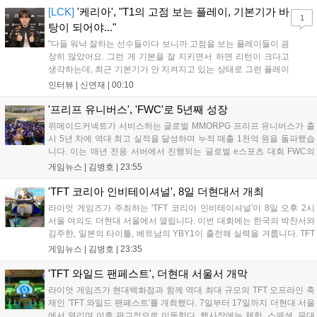
상 'Grand Theft Auto VI: An Extended Look'을 최초 공개할 계획
[LCK]
'케리아', "T1의 고점 보는 플레이, 기본기가 바
1
이다....
탕이 되어야..."
"다들 워낙 잘하는 선수들이다 보니까 고점을 보는 플레이들이 굉
장히 많았어요. 그런 게 기본을 잘 지키면서 하면 리턴이 크다고
생각하는데, 최근 기본기가 안 지켜지고 있는 상태로 그런 플레이
를 추구하다 보니까 팀적으로 안 좋은 사고가 계속 많이 났던 것
인터뷰 |
신연재
|
00:10
같습니다." T1은 6일 서울 종로구 치지직 롤파크에서 열린 '2026
LoL 챔피언스 코리아(LCK)'...
'프리프 유니버스', 'FWC'로 5년째 성장
위메이드커넥트가 서비스하는 글로벌 MMORPG 프리프 유니버스가 출
시 5년 차에 역대 최고 실적을 달성하며 누적 매출 1천억 원을 돌파했습
니다. 이는 매년 전용 서버에서 진행되는 글로벌 e스포츠 대회 FWC의
영향이 큽니다. FWC는 이용자가 동일한 조건에서 시즌을 함께 즐기는
게임뉴스 |
김병호
|
23:55
구조로, 올해 4월 시작된 FWC 2026은 전년 대비 매출과 이용자 지표가
대폭 상승하는 성과를 냈습니다. 오는 10월 필리핀 마닐라에서 총상금
'TFT 코리아 인비테이셔널', 8일 더현대서 개최
11만 달러 규모의 제4회 FWC 그랜드 파이널이 개최될 예정이며, 위메
라이엇 게임즈가 주최하는 'TFT 코리아 인비테이셔널'이 8일 오후 2시
이드커넥트는 이를 통해 커뮤니티 중심의 장기 성장 모델을 지속할 방침
서울 여의도 더현대 서울에서 열립니다. 이번 대회에는 한국의 박찬서와
입니다....
김주한, 일본의 타이틀, 베트남의 YBY1이 출전해 실력을 겨룹니다. TFT
는 소속팀 없이 개인 자격으로 참가하는 독특한 대회 구조를 가지며, 누
게임뉴스 |
김병호
|
23:35
구나 참여 가능한 '소파에서 왕관까지'라는 철학을 실천하고 있습니다.
17일까지 이어지는 이번 행사는 신규 세트 체험과 공연 등 다양한 즐길
'TFT 와일드 팬페스트', 더현대 서울서 개막
거리를 제공하며, 이후 현대백화점 판교점에서도 행사가 이어질 예정입
라이엇 게임즈가 현대백화점과 함께 역대 최대 규모의 TFT 오프라인 축
니다. 연말에는 라스베이거스 오픈이 개최됩니다....
제인 'TFT 와일드 팬페스트'를 개최했다. 7일부터 17일까지 더현대 서울
에서 열리며 이후 판교점으로 이동한다. 행사장에는 체험, 스페셜, 무대