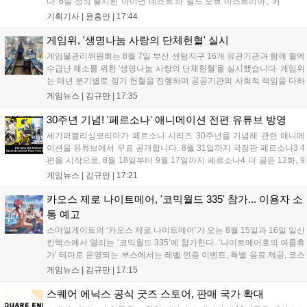
다. 6일 정식 출시된 '아이언 네스트'와 '필드 오브 미스트리아', '커
세어 코브'가 호평받고 있습니다. 한편, 7일 출시된 '마블 투혼'은
기획기사 |
윤홍만
|
17:44
태그 시스템에 대한 호불호가 갈리며 복합적 평가를 기록 중입니
다. 유비소프트의 '고스트리콘: 와일드랜드'는 7년 만의 대규모 업
게임위, '생명나눔 사랑의 단체헌혈' 실시
데이트 '라스트 라이츠'와 함께 95% 할인 중입니다....
게임물관리위원회는 8월 7일 부산 센텀지구 16개 유관기관과 함께 혈액
수급난 해소를 위한 '생명나눔 사랑의 단체헌혈'을 실시했습니다. 게임위
는 매년 분기별로 정기 헌혈을 진행하며 공공기관의 사회적 책임을 다하
고 있으며, 이번 행사에는 영화진흥위원회 등 14개 기관 임직원이 동참
게임뉴스 |
김규만
|
17:35
해 생명 나눔을 실천했습니다. 서태건 위원장은 이웃의 생명을 지키는
따뜻한 실천에 참여한 모든 임직원에게 감사의 뜻을 전하며 헌혈 문화
30주년 기념! '페르소나' 애니메이션 전편 유튜브 방영
확산에 앞장섰습니다....
세가퍼블리싱코리아가 페르소나 시리즈 30주년을 기념해 관련 애니메
이션을 유튜브에서 무료 공개합니다. 8월 31일까지 극장판 페르소나3 4
편을 시작으로, 8월 18일부터 9월 17일까지 페르소나4 더 골든 12화, 9
월 15일부터 10월 14일까지 페르소나5 시리즈가 순차 공개됩니다. 또한
게임뉴스 |
김규만
|
17:21
8월 16일까지 SNS를 통해 축하 메시지를 모집하며, 선정된 내용은 기념
영상 및 대형 전광판에 소개될 예정입니다....
카오스 제로 나이트메어, '코믹월드 335' 참가... 이용자 소
통 예고
스마일게이트의 ‘카오스 제로 나이트메어’가 오는 8월 15일과 16일 일산
킨텍스에서 열리는 ‘코믹월드 335’에 참가한다. ‘나이트메어호의 여름휴
가’ 테마로 운영되는 부스에서는 레벨 인증 이벤트, 특별 음료 제공, 코스
프레 모델 포토존 등 다채로운 행사가 진행된다. 유명 코스어 7인이 캐릭
게임뉴스 |
김규만
|
17:15
터로 변신해 이용자를 맞이하며, SNS 인증 시 추가 굿즈도 증정한다. 자
세한 정보는 공식 커뮤니티에서 확인 가능하다....
스퀘어 에닉스 공식 굿즈 스토어, 판매 국가 확대