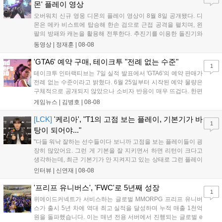
새로운 가능성을 제시했다....
몬' 플레이 영상
오버워치 신규 영웅 디몬의 플레이 영상이 8월 8일 공개됐다. 디
몬은 메카 비스트에 탑승해 한손 검으로 근접 공격을 펼치며, 왼
팔의 방패와 캐논을 활용해 전투한다. 추진기를 이용한 돌진기와
참격 형태의 궁극기를 보유했고, 메카 파괴 시 맨몸으로 기관총을
동영상 |
정재훈
|
08-08
사용하는 특징이 있다. 디몬은 오는 8월 12일 시작되는 시즌4 부
산의 영웅들 업데이트를 통해 정식 출시될 예정이다....
'GTA6' 예약 구매, 테이크투 "전례 없는 수준"
1
테이크투 인터랙티브는 7일 실적 발표에서 'GTA6'의 예약 판매가
전례 없는 수준이라고 밝혔다. 6월 25일부터 시작된 예약 물량은
구체적으로 공개되지 않았으나 소비자 반응이 매우 뜨겁다. 한편
11월 19일 PS5와 Xbox 시리즈 X|S로 정식 출시될 예정이며, 록
게임뉴스 |
김병호
|
08-08
스타 게임즈는 한국 시각 28일 오전 4시 넷플릭스를 통해 장편 영
상 'Grand Theft Auto VI: An Extended Look'을 최초 공개할 계획
[LCK]
'케리아', "T1의 고점 보는 플레이, 기본기가 바
1
이다....
탕이 되어야..."
"다들 워낙 잘하는 선수들이다 보니까 고점을 보는 플레이들이 굉
장히 많았어요. 그런 게 기본을 잘 지키면서 하면 리턴이 크다고
생각하는데, 최근 기본기가 안 지켜지고 있는 상태로 그런 플레이
를 추구하다 보니까 팀적으로 안 좋은 사고가 계속 많이 났던 것
인터뷰 |
신연재
|
08-08
같습니다." T1은 6일 서울 종로구 치지직 롤파크에서 열린 '2026
LoL 챔피언스 코리아(LCK)'...
'프리프 유니버스', 'FWC'로 5년째 성장
1
위메이드커넥트가 서비스하는 글로벌 MMORPG 프리프 유니버
스가 출시 5년 차에 역대 최고 실적을 달성하며 누적 매출 1천억
원을 돌파했습니다. 이는 매년 전용 서버에서 진행되는 글로벌 e