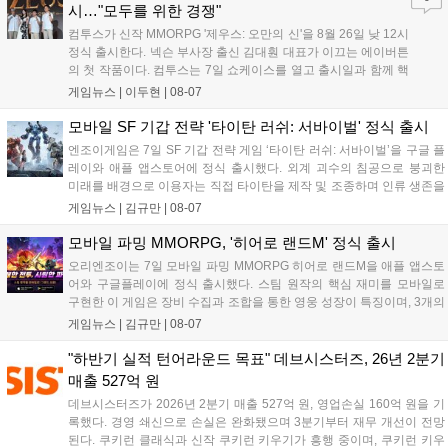
시…"모두를 위한 경쟁"
컴투스가 신작 MMORPG '제우스: 오만의 신'을 8월 26일 낮 12시
정식 출시한다. 넥슨 부사장 출신 김대훤 대표가 이끄는 에이버튼
의 첫 작품이다. 컴투스는 7일 쇼케이스를 열고 출시일과 함께 핵
심 콘텐츠, 유료화 정책, 운영 방향을 공개했다. 캐릭터명 선점은
게임뉴스 |
이두현
|
08-07
8월 13일 오후 8시 시작한다. '제우스: 오만의 신'은 최고신 제우스
의 오만으로 균열이...
모바일 SF 기갑 전략 '타이탄 러쉬: 서바이벌' 정식 출시
엔조이게임은 7일 SF 기갑 전략 게임 ‘타이탄 러쉬: 서바이벌’을 구글 플
레이와 애플 앱스토어에 정식 출시했다. 외계 괴수의 침공으로 붕괴한
미래를 배경으로 이용자는 직접 타이탄을 제작 및 조종하며 인류 생존을
위한 전투를 펼친다. 지휘관 모집, 피난처 운영, 연맹 협동 콘텐츠가 특징
게임뉴스 |
김규만
|
08-07
이며 출시를 기념해 접속 시 영웅 경험치와 다이아몬드 등 다양한 성장
지원 보상을 제공한다. 상세 내용은 공식 커뮤니티에서 확인 가능하다....
모바일 파밍 MMORPG, '히어로 랜드M' 정식 출시
오리엔조이는 7일 모바일 파밍 MMORPG 히어로 랜드M을 애플 앱스토
어와 구글플레이에 정식 출시했다. 스팀 원작의 핵심 재미를 모바일로
구현한 이 게임은 장비 수집과 조합을 통한 영웅 성장이 특징이며, 3개의
무기 스킬을 활용한 전략적 전투와 길드전 등 다양한 콘텐츠를 제공한
게임뉴스 |
김규만
|
08-07
다. 정식 출시를 기념해 사전예약자 50만 명 달성 보상을 포함한 다양한
혜택을 지급하며, 상세 내용은 공식 라운지에서 확인할 수 있다. 이용자
"하반기 실적 턴어라운드 목표" 데브시스터즈, 26년 2분기
는 게임 접속 및 주요 콘텐츠 플레이를 통해 성장을 지원받을 수 있다....
매출 527억 원
데브시스터즈가 2026년 2분기 매출 527억 원, 영업손실 160억 원을 기
록했다. 경영 쇄신으로 손실은 완화됐으며 3분기부터 재무 개선이 전망
된다. 쿠키런 클래식과 신작 쿠키런 키우기가 흥행 중이며, 쿠키런 키우