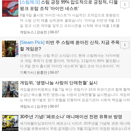
기억을 되찾기라도 한 듯 1,...
[스팀체크]
스팀 긍정 99% 압도적으로 긍정적, 디젤
1
펑크 포탑 조작 '아이언 네스트'
8월 6일 출시된 '아이언 네스트'가 사실적인 조작감으로 호평받으
며 스팀 신작 매출 상위권에 올랐습니다. '이터널 리턴'은 8월 13
일 정규 시즌 개막을 앞두고 프리시즌을 시작해 국내 매출 1위를
기록했습니다. 25주년을 맞은 '고스트 리콘' 시리즈는 8월 6일 쇼
게임뉴스 |
강승진
|
08-07
케이스와 함께 대규모 할인을 진행하며 순위가 급상승했고, 신작
'마블 투혼: 파이팅 소울즈'와 레트로 수리 시뮬레이션 '리스토
[Steam Pick]
이번 주 스팀에 쏟아진 신작, 지금 주목
1
리'도 스팀에 정식 출시되었습니다....
할 게임은?
인벤이 전하는 스팀 주간 소식입니다. 현재 스팀에서는 '사이버펑
크 게임 축제'가 진행 중이며, '위쳐3'는 11일까지 80% 할인합니
다. 6일 정식 출시된 '아이언 네스트'와 '필드 오브 미스트리아', '커
세어 코브'가 호평받고 있습니다. 한편, 7일 출시된 '마블 투혼'은
기획기사 |
윤홍만
|
08-07
태그 시스템에 대한 호불호가 갈리며 복합적 평가를 기록 중입니
다. 유비소프트의 '고스트리콘: 와일드랜드'는 7년 만의 대규모 업
게임위, '생명나눔 사랑의 단체헌혈' 실시
데이트 '라스트 라이츠'와 함께 95% 할인 중입니다....
게임물관리위원회는 8월 7일 부산 센텀지구 16개 유관기관과 함께 혈액
수급난 해소를 위한 '생명나눔 사랑의 단체헌혈'을 실시했습니다. 게임위
는 매년 분기별로 정기 헌혈을 진행하며 공공기관의 사회적 책임을 다하
고 있으며, 이번 행사에는 영화진흥위원회 등 14개 기관 임직원이 동참
게임뉴스 |
김규만
|
08-07
해 생명 나눔을 실천했습니다. 서태건 위원장은 이웃의 생명을 지키는
따뜻한 실천에 참여한 모든 임직원에게 감사의 뜻을 전하며 헌혈 문화
30주년 기념! '페르소나' 애니메이션 전편 유튜브 방영
확산에 앞장섰습니다....
세가퍼블리싱코리아가 페르소나 시리즈 30주년을 기념해 관련 애니메
이션을 유튜브에서 무료 공개합니다. 8월 31일까지 극장판 페르소나3 4