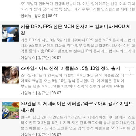
주' 개발자 인터뷰가 진행되었습니다. 이번 업데이트는 신규 야외 지역
'똬리의 섬'과 공격대 '맹독 심연', 야외 우두머리를 인스턴스로 재해석한
'소굴'을 포함합니다. 개발진은 하우징 시스템 개선 및 신화+ 던전 로테이
인터뷰 |
정재훈
|
08-07
션, 공격대 보상 강화 등을 예고하며, 한국 팬들의 열정적인 성원에 감사
를 표했습니다....
키움 DRX, FPS 전문 MCN 온사이드 컴퍼니와 MOU 체
결
키움 DRX가 지난 8월 5일 서울타워에서 FPS 전문 MCN 온사이드 컴퍼
니와 e스포츠 콘텐츠 강화를 위한 업무 협약을 체결했다. 양사는 이번 협
약을 통해 키움 DRX의 발로란트 선수단 IP와 온사이드 컴퍼니의 크리에
이터 네트워크를 결합하여 정규 및 특별 콘텐츠를 공동 기획한다. 또한
게임뉴스 |
김규만
|
08-07
디지털 콘텐츠 제작을 넘어 팬들이 직접 참여하는 오프라인 행사 등 온·
오프라인 연계 프로그램을 순차적으로 선보이며 e스포츠 생태계 확장에
스마일게이트 신작 '이클립스', 9월 10일 정식 출시
4
나설 계획이다....
스마일게이트가 엔픽셀이 개발한 MMORPG 신작 이클립스: 더
어웨이크닝을 오는 9월 10일 정식 출시합니다. 이 게임은 플레이
부담을 낮춘 MMOLite를 지향하며 전략적 전투와 선택형 PvP를
특징으로 합니다. 현재 공식 홈페이지와 앱 마켓에서 사전등록을
게임뉴스 |
김규만
|
08-07
진행 중이며 참여자에게는 초월 소환권 등 다양한 보상을 제공합
니다. 또한 카카오톡 채널 추가 시 주차별 스페셜 쿠폰과 한정 스
SD건담 지 제네레이션 이터널, '라크로아의 용사' 이벤트
킨, 경품 이벤트 등 풍성한 혜택을 마련해 이용자들의 기대를 모
재개최
으고 있습니다....
반다이 남코 엔터테인먼트가 ‘SD건담 지 제네레이션 이터널’에서 스토
리 이벤트 ‘SD건담 외전Ⅰ 지크 지온 편 라크로아의 용사’를 재개최한다.
보스 배틀로 카드다스 코인을 얻고 강적 습격 이벤트로 SSR 나이트 건
담을 획득할 수 있다. 로그인 보너스로 최대 다이아 3,000개를 지급하며,
게임뉴스 |
김규만
|
08-07