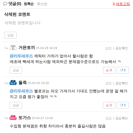
댓글
(6)
등록순
|
최신순
새로고침
삭제된 코멘트
삭제된 코멘트입니다.
답글
거믄토끼
25-04-26 16:29
신고
|
공감 확인
@카두세우스
캐릭터 가챠가 없어서 할사람은 함
애초애 빡세게 하는사람 제외하곤 분재겜수준으로도 가능해서 ㅋ
답글
0
0
돌죽
25-04-26 19:28
신고
|
공감 확인
@카두세우스
벨로프는 라오 가져가서 기대도 안했는데 운영 잘 해가
지고 요즘 평가 좋잖아 ㅋㅋ
답글
0
0
또가스
25-04-27 13:30
신고
|
공감 확인
수집형 분재겜은 취향 차이라서 충분히 즐길사람은 많음