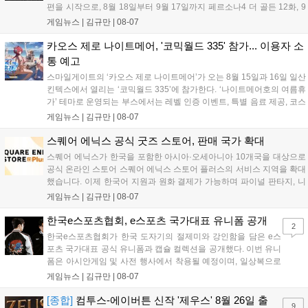
편을 시작으로, 8월 18일부터 9월 17일까지 페르소나4 더 골든 12화, 9
월 15일부터 10월 14일까지 페르소나5 시리즈가 순차 공개됩니다. 또한
게임뉴스 |
김규만
|
08-07
8월 16일까지 SNS를 통해 축하 메시지를 모집하며, 선정된 내용은 기념
영상 및 대형 전광판에 소개될 예정입니다....
카오스 제로 나이트메어, '코믹월드 335' 참가... 이용자 소
통 예고
스마일게이트의 ‘카오스 제로 나이트메어’가 오는 8월 15일과 16일 일산
킨텍스에서 열리는 ‘코믹월드 335’에 참가한다. ‘나이트메어호의 여름휴
가’ 테마로 운영되는 부스에서는 레벨 인증 이벤트, 특별 음료 제공, 코스
프레 모델 포토존 등 다채로운 행사가 진행된다. 유명 코스어 7인이 캐릭
게임뉴스 |
김규만
|
08-07
터로 변신해 이용자를 맞이하며, SNS 인증 시 추가 굿즈도 증정한다. 자
세한 정보는 공식 커뮤니티에서 확인 가능하다....
스퀘어 에닉스 공식 굿즈 스토어, 판매 국가 확대
스퀘어 에닉스가 한국을 포함한 아시아·오세아니아 10개국을 대상으로
공식 온라인 스토어 스퀘어 에닉스 스토어 플러스의 서비스 지역을 확대
했습니다. 이제 한국어 지원과 원화 결제가 가능하며 파이널 판타지, 니
어 등 주요 게임의 피규어, 굿즈를 구매할 수 있습니다. 신상품이 순차적
게임뉴스 |
김규만
|
08-07
으로 추가될 예정이며 이용자는 사이트에서 국가를 한국으로 설정해 이
용 가능합니다....
한국e스포츠협회, e스포츠 국가대표 유니폼 공개
2
한국e스포츠협회가 한국 도자기의 절제미와 강인함을 담은 e스
포츠 국가대표 공식 유니폼과 캡슐 컬렉션을 공개했다. 이번 유니
폼은 아시안게임 및 사전 행사에서 착용될 예정이며, 일상복으로
구성된 컬렉션은 오는 8월 28일부터 골스튜디오 공식 홈페이지
게임뉴스 |
김규만
|
08-07
와 무신사, 오프라인 매장에서 판매된다. 다만 아시안게임 결선에
서는 대회 규정에 따라 별도의 유니폼을 착용할 계획이다....
[종합]
컴투스-에이버튼 신작 '제우스' 8월 26일 출
9