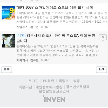
8월 31일까지 실물대 유니콘 건담 입상 피날레를 기념해 SSR 유닛을 전
원 증정한다. 또한 9월 30일까지 공식 유튜브에서 특별 프로그램을 시청
"최대 90%" 스마일게이트 스토브 여름 할인 시작
할 수 있다....
스마일게이트 게임 플랫폼 스토브가 7일부터 17일까지 500여 종의 게
임을 최대 90% 할인하는 쿨썸머 빅세일을 진행한다. 페치카 등 다양한
게임이 포함되며 3차에 걸친 할인 쿠폰도 제공된다. 15일에는 1920년대
경성 배경의 신작 그날의 신문이 출시되며, 15일부터 17일까지는 국내
게임뉴스 |
김규만
|
08-07
개발사 게임을 위한 시크릿 쿠폰도 추가 발행될 예정이다. 자세한 내용
은 공식 페이지에서 확인 가능하다....
[기획]
검은사막 최초의 '하이퍼 부스트', 직접 해봤
5
습니다
펄어비스는 7월 29일부터 '검은사막'에서 신규 및 복귀 이용자를
위한 상시 성장 시스템 '하이퍼 부스트'를 시작했습니다. 이는 단
순히 최고 레벨을 제공하는 것이 아니라, 시즌 캐릭터 육성, 올비
아 아카데미 수료, 아침의 나라 설화 진행 등 4단계 과정을 통해
기획기사 |
김규만
|
08-07
게임에 적응하며 공방합 750을 목표로 성장하는 구조입니다. 이
용자는 과제를 완수하며 동(V) 투발라 장비와 검은별 무기, 카라
목록
검색
자드 장신구 등을 획득해 주요 콘텐츠에 진입할 수 있습니다....
로그인
PC화면
퀵링크
설정
청소년보호정책
이용약관
개인정보처리방침
불법촬영물신고안내
(주)
인
벤