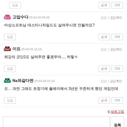
답글
0
0
고맙수다
25-04-26 00:09
신고
|
공감 확인
마상소프트님 데스티니차일드도 살려주시면 안될까요?
답글
0
0
이요
25-04-26 12:16
신고
|
공감 확인
최강의 군단1도 살려주면 좋겠뚜아.,., 하핳ㅎ
답글
0
0
Na와같다면
25-04-28 01:19
신고
|
공감 확인
오... 과연 그래도 초창기에 플레이해서 3년은 꾸준하게 했던 게임인데
답글
0
0
새로고침
등록