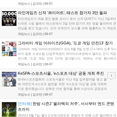
기는 13일 첫 업데이트를 시작으로 2주 간격의 콘텐츠를 제공한다. 또한
게임뉴스 |
김규만
|
08-07
9월 미국 로블록스 개발자 컨퍼런스에 참여해 IP 생태계를 확장할 계획
이다. 회사는 비용 효율화와 신작 흥행을 통해 하반기 실적 턴어라운드
라인게임즈 신작 '콰이어트', 테스트 참가자 3만 돌파
를 이끌 방침이다....
라인게임즈가 개발 중인 협동 코미디 호러 신작 QUIET가 지난 3일부터
시작된 스팀 플레이 테스트에서 3일 만에 참가자 3만 명을 돌파하며 큰
관심을 받고 있습니다. 오리 외계인이 보스를 피해 탈출하는 이 게임은
최대 4인 협동을 지원하며, 소음 관리와 물리 법칙을 활용한 전략적 플레
게임뉴스 |
김규만
|
08-07
이가 핵심입니다. 라인게임즈는 수집된 이용자 피드백을 반영해 게임성
을 개선 중이며, 상세 정보는 스팀 페이지에서 확인 가능합니다....
그라비티 게임 어라이즈(GGA), '도쿄 게임 던전13' 참가
그라비티 게임 어라이즈(GGA)가 오는 8월 8일 오전 11시부터 오후 5시
까지 일본 도쿄도립 산업무역센터 하마마쓰초관에서 열리는 인디 게임
전시회 ‘도쿄 게임 던전 13’에 참가합니다. GGA는 이번 행사에서
‘JALECO ARCADE COLLECTION’ 시리즈의 미공개 작품 12종을 최초
게임뉴스 |
김규만
|
08-07
공개하며, ‘다함께 쿠키요미. 월드 한국 Ver.’ 등 다양한 인디 게임을 선보
입니다. 시연 참여 관람객에게는 선착순으로 특별 굿즈를 증정하며, 인
KeSPA-스포츠서울, 'e스포츠 대상' 공동 개최 추진
1
디 게임 생태계 활성화와 신규 타이틀 반응 확인을 목표로 합니다....
한국e스포츠협회와 스포츠서울은 지난 6일 업무협약을 맺고 올
해 대한민국 e스포츠 발전을 위한 ‘e스포츠 대상’을 공동 개최하
기로 합의했습니다. 양측은 이번 협약을 통해 시상식의 공정성과
전문성을 강화하고 MZ세대를 겨냥한 미디어 영향력을 확대해 e
게임뉴스 |
김규만
|
08-07
스포츠 전 종목을 아우르는 대표 연례 행사로 육성할 계획입니다.
김영만 회장은 10년 만에 재추진되는 이번 시상식이 e스포츠의
[인터뷰]
한밤 시즌2 '울라텍의 저주', 서사부터 엔드 콘텐
성과와 가치를 널리 알리는 권위 있는 행사가 되도록 노력하겠다
츠까지
고 밝혔습니다....
2026년 8월 7일, 월드오브워크래프트: 한밤의 두 번째 시즌 '울라텍의 저