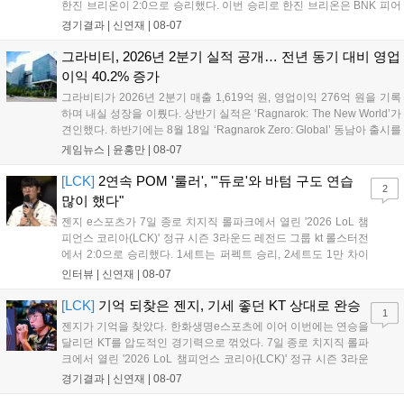
한진 브리온이 2:0으로 승리했다. 이번 승리로 한진 브리온은 BNK 피어
엑스를 제치고 라이즈 그룹 1위로 올라섰다. 1세트, 한진 브리온이 '로머'
경기결과 |
신연재
|
08-07
조우진의 로크를 중심으로 게임을 유리하게 풀어갔다. '...
그라비티, 2026년 2분기 실적 공개… 전년 동기 대비 영업
이익 40.2% 증가
그라비티가 2026년 2분기 매출 1,619억 원, 영업이익 276억 원을 기록
하며 내실 성장을 이뤘다. 상반기 실적은 ‘Ragnarok: The New World’가
견인했다. 하반기에는 8월 18일 ‘Ragnarok Zero: Global’ 동남아 출시를
시작으로 9월 3일 ‘달려라 헤베레케 EX’, 9월 22일 ‘갈바테인’ 등 다양한
게임뉴스 |
윤홍만
|
08-07
신작을 선보인다. 4분기에는 ‘쟈레코 아케이드 콜렉션’과 ‘라이트 오디세
이’ 출시가 예정돼 있으며, 2027년에는 ‘Ragnarok 3’ 등 대작을 글로벌
[LCK]
2연속 POM '룰러', "'듀로'와 바텀 구도 연습
2
출시할 계획이다. 그라비티는 조인트벤처 설립과 라그나로크 에코 시스
많이 했다"
템 구축을 통해 신성장 동력을 확보할 방침이다....
젠지 e스포츠가 7일 종로 치지직 롤파크에서 열린 '2026 LoL 챔
피언스 코리아(LCK)' 정규 시즌 3라운드 레전드 그룹 kt 롤스터전
에서 2:0으로 승리했다. 1세트는 퍼펙트 승리, 2세트도 1만 차이
를 벌리며 25분 만에 승리하면서 말 그대로 압도적인 경기력을 선
인터뷰 |
신연재
|
08-07
보였다. '룰러' 박재혁은 1세트 코그모, 2세트 이즈리얼로 맹활약
하며 POM에 선정됐...
[LCK]
기억 되찾은 젠지, 기세 좋던 KT 상대로 완승
1
젠지가 기억을 찾았다. 한화생명e스포츠에 이어 이번에는 연승을
달리던 KT를 압도적인 경기력으로 꺾었다. 7일 종로 치지직 롤파
크에서 열린 '2026 LoL 챔피언스 코리아(LCK)' 정규 시즌 3라운
드 레전드 그룹, kt 롤스터와 젠지 e스포츠의 대결에서 젠지가 압
경기결과 |
신연재
|
08-07
승을 거뒀다. 개막주까지만 해도 급격하게 흔들리던 젠지였지만,