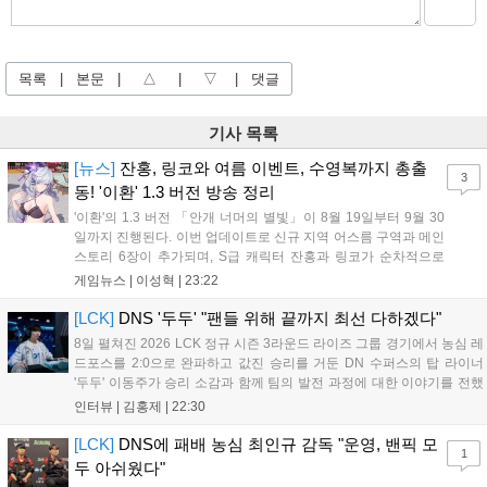
목록
|
본문
|
△
|
▽
|
댓글
기사 목록
[뉴스]
잔홍, 링코와 여름 이벤트, 수영복까지 총출
3
동! '이환' 1.3 버전 방송 정리
'이환'의 1.3 버전 「안개 너머의 별빛」이 8월 19일부터 9월 30
일까지 진행된다. 이번 업데이트로 신규 지역 어스름 구역과 메인
스토리 6장이 추가되며, S급 캐릭터 잔홍과 링코가 순차적으로
등장한다. 여름 시즌을 맞아 비치발리볼, 수상 오토바이 등 다채
게임뉴스 |
이성혁
|
23:22
로운 이벤트가 열리고, 캐릭터 렌더링 개선 및 랜덤 코스튬 등 편
의성도 강화된다. 8월 11일까지 사용 가능한 교환 코드 3종이 제
[LCK]
DNS '두두' "팬들 위해 끝까지 최선 다하겠다"
공되며, 상세 일정은 공식 채널을 통해 확인할 수 있다....
8일 펼쳐진 2026 LCK 정규 시즌 3라운드 라이즈 그룹 경기에서 농심 레
드포스를 2:0으로 완파하고 값진 승리를 거둔 DN 수퍼스의 탑 라이너
'두두' 이동주가 승리 소감과 함께 팀의 발전 과정에 대한 이야기를 전했
다. 먼저 오랜만의 2:0 완승에 대해 '두두'는 "진짜 오랜만에 거둔 2:0 승
인터뷰 |
김홍제
|
22:30
리라 기쁘다. 특히 불리했던 1세트를 역전승으로 이끌어내...
[LCK]
DNS에 패배 농심 최인규 감독 "운영, 밴픽 모
1
두 아쉬웠다"