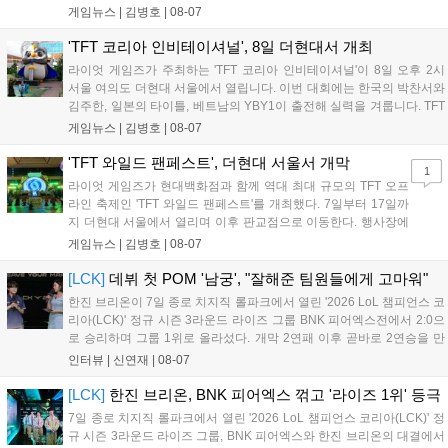
스포츠 대회 FWC의 영향이 큽니다. FWC는 이용자가 동일한 조
게임뉴스 |
김병호
|
08-07
건에서 시즌을 함께 즐기는 구조로, 올해 4월 시작된 FWC 2026
은 전년 대비 매출과 이용자 지표가 대폭 상승하는 성과를 냈습니
'TFT 코리아 인비테이셔널', 8일 더현대서 개최
다. 오는 10월 필리핀 마닐라에서 총상금 11만 달러 규모의 제4회
라이엇 게임즈가 주최하는 'TFT 코리아 인비테이셔널'이 8일 오후 2시
FWC 그랜드 파이널이 개최될 예정이며, 위메이드커넥트는 이를
서울 여의도 더현대 서울에서 열립니다. 이번 대회에는 한국의 박찬서와
통해 커뮤니티 중심의 장기 성장 모델을 지속할 방침입니다....
김주한, 일본의 타이틀, 베트남의 YBY1이 출전해 실력을 겨룹니다. TFT
는 소속팀 없이 개인 자격으로 참가하는 독특한 대회 구조를 가지며, 누
게임뉴스 |
김병호
|
08-07
구나 참여 가능한 '소파에서 왕관까지'라는 철학을 실천하고 있습니다.
17일까지 이어지는 이번 행사는 신규 세트 체험과 공연 등 다양한 즐길
'TFT 와일드 팬페스트', 더현대 서울서 개막
1
거리를 제공하며, 이후 현대백화점 판교점에서도 행사가 이어질 예정입
라이엇 게임즈가 현대백화점과 함께 역대 최대 규모의 TFT 오프
니다. 연말에는 라스베이거스 오픈이 개최됩니다....
라인 축제인 'TFT 와일드 팬페스트'를 개최했다. 7일부터 17일까
지 더현대 서울에서 열리며 이후 판교점으로 이동한다. 행사장에
는 체험, 스페셜, 무대 존이 마련됐으며 8일 오후 2시 인비테이셔
게임뉴스 |
김병호
|
08-07
널, 15일 오후 2시 스트리머 매치, 17일 오후 7시 30분 QWER 공
연 등 다채로운 일정이 준비되어 있다. 사전 예약은 조기 마감될
[LCK]
데뷔 첫 POM '남궁', "잘해준 팀원들에게 고마워"
만큼 큰 인기를 끌고 있다....
한진 브리온이 7일 종로 치지직 롤파크에서 열린 '2026 LoL 챔피언스 코
리아(LCK)' 정규 시즌 3라운드 라이즈 그룹 BNK 피어엑스전에서 2:0으
로 승리하며 그룹 1위로 올라섰다. 개막 2연패 이후 곧바로 2연승을 만
들어내면서 이어질 4라운드에 대한 기대감을 올렸다. 다음은 이날 데뷔
인터뷰 |
신연재
|
08-07
첫 POM을 수상한 '남궁' 남궁성훈의 POM 인터뷰 전문이다....
[LCK]
한진 브리온, BNK 피어엑스 꺾고 '라이즈 1위' 등극
7일 종로 치지직 롤파크에서 열린 '2026 LoL 챔피언스 코리아(LCK)' 정
규 시즌 3라운드 라이즈 그룹, BNK 피어엑스와 한진 브리온의 대결에서