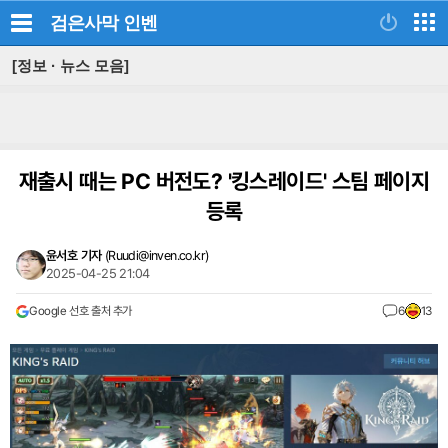
검은사막
인벤
[정보 · 뉴스 모음]
재출시 때는 PC 버전도? '킹스레이드' 스팀 페이지
등록
윤서호 기자
(
Ruudi@inven.co.kr
)
2025-04-25 21:04
Google 선호 출처 추가
6
13