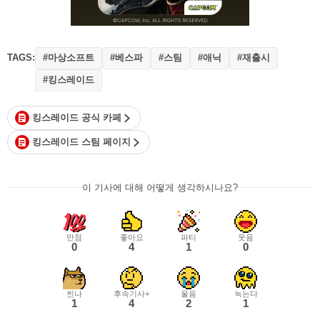
TAGS:
#마상소프트
#베스파
#스팀
#애닉
#재출시
#킹스레이드
킹스레이드 공식 카페
킹스레이드 스팀 페이지
이 기사에 대해 어떻게 생각하시나요?
만점
좋아요
파티
웃음
0
4
1
0
씬나
후속기사+
울음
녹는다
1
4
2
1