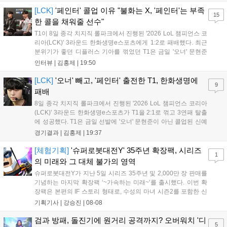
[LCK]
'페인터' 콜업 이유 "불화는 X, '페인터'는 부족
15
한 콜을 채워줄 선수"
T1이 8일 종각 치지직 롤파크에서 진행된 '2026 LoL 챔피언스 코
리아(LCK)' 3라운드 한화생명e스포츠에게 1:2로 패배했다. 최근
분위기가 좋던 디플러스 기아를 꺾었던 T1은 금일 '오너' 문현준
을 빼고 신예 '페인터' 김은후를 투입시키는 강수를 뒀으나 결국
인터뷰 |
김홍제
|
19:50
아쉬운 결과를 맞이하게 됐다. 이하 T1 임재현 감독대행과 '페이
즈' 김수환의 인터뷰 내...
[LCK]
'오너' 빼고, '페인터' 출전한 T1, 한화생명에
9
패배
8일 종각 치지직 롤파크에서 진행된 '2026 LoL 챔피언스 코리아
(LCK)' 3라운드 한화생명e스포츠가 T1을 2:1로 꺾고 3연패 탈출
에 성공했다. T1은 금일 선발에 '오너' 문현준이 아닌 콜업된 신예
'페인터' 김은후를 투입했지만, 결국 1:2로 패배하고 말았다. T1은
경기결과 |
김홍제
|
19:37
'케리아'의 카밀이 좋은 플레이를 통해 한화생명 바텀 듀오의 점멸
을 빼냈다....
[체험기획]
'슈퍼로봇대전Y' 35주년 확장팩, 시리즈
1
의 미래와 그 대체 불가의 영역
슈퍼로봇대전Y가 지난 5일 시리즈 35주년 및 2,000만 장 판매를
기념하는 마지막 확장팩 ‘~가속하는 미래~’를 출시했다. 이번 확
장팩은 본편의 IF 스토리 형태로, 수성의 마녀 시즌2를 포함한 신
규 참전작과 크로스오버 합체기를 선보이며 작품을 완결 짓는다.
기획기사 |
강승진
|
08-08
기존 연출의 한계와 로봇 게임 시장의 어려움 속에서도 팬들이 원
하는 몰입감 있는 서사와 조합을 구현하며 시리즈의 미래를 향한
검과 방패, 돌진기에 원거리 공격까지? 오버워치 '디
5