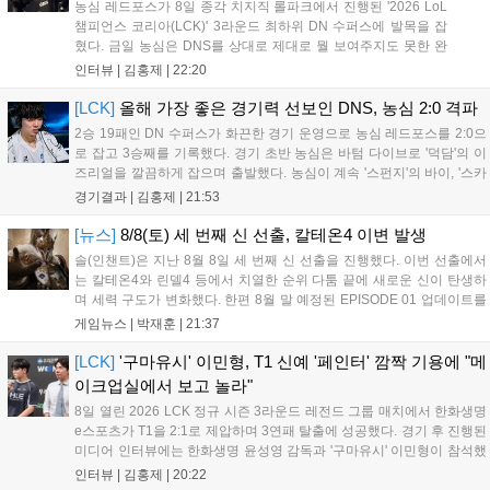
농심 레드포스가 8일 종각 치지직 롤파크에서 진행된 '2026 LoL
챔피언스 코리아(LCK)' 3라운드 최하위 DN 수퍼스에 발목을 잡
혔다. 금일 농심은 DNS를 상대로 제대로 뭘 보여주지도 못한 완
패를 당하고 말았다. 이하 농심 레드포스 최인규 감독과 '리헨즈'
인터뷰 |
김홍제
|
22:20
손시우의 인터뷰 전문이다. Q. 금일 DNS에 0:2로 패배했는데? 최
인규 감독 : 모든 경...
[LCK]
올해 가장 좋은 경기력 선보인 DNS, 농심 2:0 격파
2승 19패인 DN 수퍼스가 화끈한 경기 운영으로 농심 레드포스를 2:0으
로 잡고 3승째를 기록했다. 경기 초반 농심은 바텀 다이브로 '덕담'의 이
즈리얼을 깔끔하게 잡으며 출발했다. 농심이 계속 '스펀지'의 바이, '스카
웃'의 신드라가 맹활약하며 초반부터 잡은 주도권을 계속 잘 굴렸다.
경기결과 |
김홍제
|
21:53
DNS는 불리하지만 골드 차이는 크게 벌어지지 않으며 잘 따라가고 있
었...
[뉴스]
8/8(토) 세 번째 신 선출, 칼테온4 이변 발생
솔(인챈트)은 지난 8월 8일 세 번째 신 선출을 진행했다. 이번 선출에서
는 칼테온4와 린델4 등에서 치열한 순위 다툼 끝에 새로운 신이 탄생하
며 세력 구도가 변화했다. 한편 8월 말 예정된 EPISODE 01 업데이트를
통해 월드 콘텐츠가 추가될 예정이며, 이를 통해 추후 주신 및 절대신에
게임뉴스 |
박재훈
|
21:37
대한 정보가 공개될 것으로 기대된다. 서버별 입지 확보를 위한 경쟁은
더욱 가속화될 전망이다....
[LCK]
'구마유시' 이민형, T1 신예 '페인터' 깜짝 기용에 "메
이크업실에서 보고 놀라"
8일 열린 2026 LCK 정규 시즌 3라운드 레전드 그룹 매치에서 한화생명
e스포츠가 T1을 2:1로 제압하며 3연패 탈출에 성공했다. 경기 후 진행된
미디어 인터뷰에는 한화생명 윤성영 감독과 '구마유시' 이민형이 참석했
다. 먼저 승리 소감에 대해 윤성영 감독은 "오랜만에 승리해 기분이 좋고,
인터뷰 |
김홍제
|
20:22
남은 경기도 잘 준비하겠다"고 밝혔으며, '구마유시' 역시 "3...