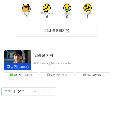
씬나
후속기사+
울음
녹는다
0
4
0
1
기사 공유하기
강승진 기자
Looa@inven.co.kr
강승진
(Looa)
페이지 구독하기
다른 기사 보기
기사 제보하기
목록
|
본문
|
△
|
▽