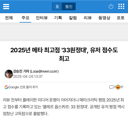
홈
웹진
전체
주요
인터뷰
기획
칼럼
리뷰
동영상
포토
2025년 메타 최고점 '33원정대', 유저 점수도
최고
강승진 기자
(
Looa@inven.co.kr
)
2025-04-26 13:37
Google 선호 출처 추가
7
17
리뷰 전부터 플레이한 미디어 호평이 이어지더니 메타크리틱 평점 2025년 최
고 점수를 기록하고 있는 '클레르 옵스퀴르: 33 원정대'. 공개된 유저 평점 역시
엄청난 고득점으로 출발했다.