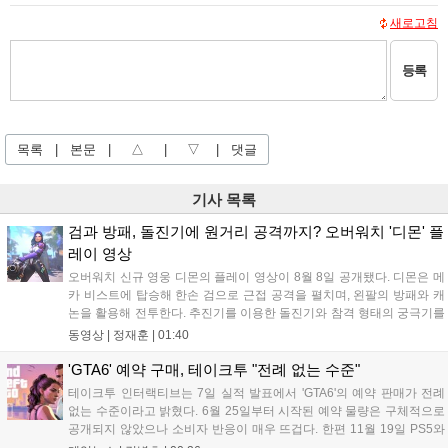
새로고침
등록
목록
|
본문
|
△
|
▽
|
댓글
기사 목록
검과 방패, 돌진기에 원거리 공격까지? 오버워치 '디몬' 플
레이 영상
오버워치 신규 영웅 디몬의 플레이 영상이 8월 8일 공개됐다. 디몬은 메
카 비스트에 탑승해 한손 검으로 근접 공격을 펼치며, 왼팔의 방패와 캐
논을 활용해 전투한다. 추진기를 이용한 돌진기와 참격 형태의 궁극기를
보유했고, 메카 파괴 시 맨몸으로 기관총을 사용하는 특징이 있다. 디몬
동영상 |
정재훈
|
01:40
은 오는 8월 12일 시작되는 시즌4 부산의 영웅들 업데이트를 통해 정식
출시될 예정이다....
'GTA6' 예약 구매, 테이크투 "전례 없는 수준"
테이크투 인터랙티브는 7일 실적 발표에서 'GTA6'의 예약 판매가 전례
없는 수준이라고 밝혔다. 6월 25일부터 시작된 예약 물량은 구체적으로
공개되지 않았으나 소비자 반응이 매우 뜨겁다. 한편 11월 19일 PS5와
Xbox 시리즈 X|S로 정식 출시될 예정이며, 록스타 게임즈는 한국 시각