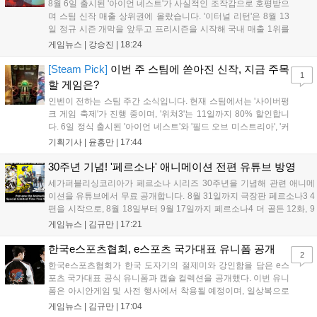
8월 6일 출시된 '아이언 네스트'가 사실적인 조작감으로 호평받으
며 스팀 신작 매출 상위권에 올랐습니다. '이터널 리턴'은 8월 13
일 정규 시즌 개막을 앞두고 프리시즌을 시작해 국내 매출 1위를
기록했습니다. 25주년을 맞은 '고스트 리콘' 시리즈는 8월 6일 쇼
게임뉴스 |
강승진
|
18:24
케이스와 함께 대규모 할인을 진행하며 순위가 급상승했고, 신작
'마블 투혼: 파이팅 소울즈'와 레트로 수리 시뮬레이션 '리스토
[Steam Pick]
이번 주 스팀에 쏟아진 신작, 지금 주목
1
리'도 스팀에 정식 출시되었습니다....
할 게임은?
인벤이 전하는 스팀 주간 소식입니다. 현재 스팀에서는 '사이버펑
크 게임 축제'가 진행 중이며, '위쳐3'는 11일까지 80% 할인합니
다. 6일 정식 출시된 '아이언 네스트'와 '필드 오브 미스트리아', '커
세어 코브'가 호평받고 있습니다. 한편, 7일 출시된 '마블 투혼'은
기획기사 |
윤홍만
|
17:44
태그 시스템에 대한 호불호가 갈리며 복합적 평가를 기록 중입니
다. 유비소프트의 '고스트리콘: 와일드랜드'는 7년 만의 대규모 업
30주년 기념! '페르소나' 애니메이션 전편 유튜브 방영
데이트 '라스트 라이츠'와 함께 95% 할인 중입니다....
세가퍼블리싱코리아가 페르소나 시리즈 30주년을 기념해 관련 애니메
이션을 유튜브에서 무료 공개합니다. 8월 31일까지 극장판 페르소나3 4
편을 시작으로, 8월 18일부터 9월 17일까지 페르소나4 더 골든 12화, 9
월 15일부터 10월 14일까지 페르소나5 시리즈가 순차 공개됩니다. 또한
게임뉴스 |
김규만
|
17:21
8월 16일까지 SNS를 통해 축하 메시지를 모집하며, 선정된 내용은 기념
영상 및 대형 전광판에 소개될 예정입니다....
한국e스포츠협회, e스포츠 국가대표 유니폼 공개
2
한국e스포츠협회가 한국 도자기의 절제미와 강인함을 담은 e스
포츠 국가대표 공식 유니폼과 캡슐 컬렉션을 공개했다. 이번 유니
폼은 아시안게임 및 사전 행사에서 착용될 예정이며, 일상복으로
구성된 컬렉션은 오는 8월 28일부터 골스튜디오 공식 홈페이지
게임뉴스 |
김규만
|
17:04
와 무신사, 오프라인 매장에서 판매된다. 다만 아시안게임 결선에