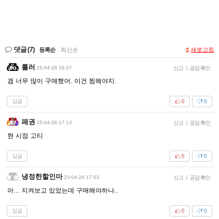
댓글
(7)
등록순
|
최신순
새로고침
룰러
25-04-26 16:07
신고
|
공감 확인
겜 너무 많이 구매했어. 이건 찜해야지.
답글
0
0
패권
25-04-26 17:13
신고
|
공감 확인
현 시점 고티
답글
0
0
냉정한할인마
25-04-26 17:53
신고
|
공감 확인
아... 지켜보고 있었는데 구매해야하나..
답글
0
0