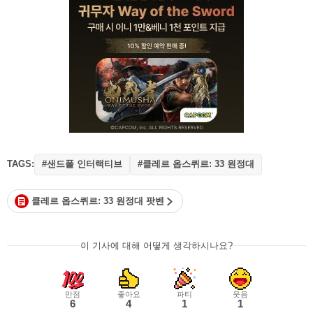
TAGS:
#샌드폴 인터랙티브
#클레르 옵스퀴르: 33 원정대
클레르 옵스퀴르: 33 원정대 팟벤
이 기사에 대해 어떻게 생각하시나요?
만점
좋아요
파티
웃음
6
4
1
1