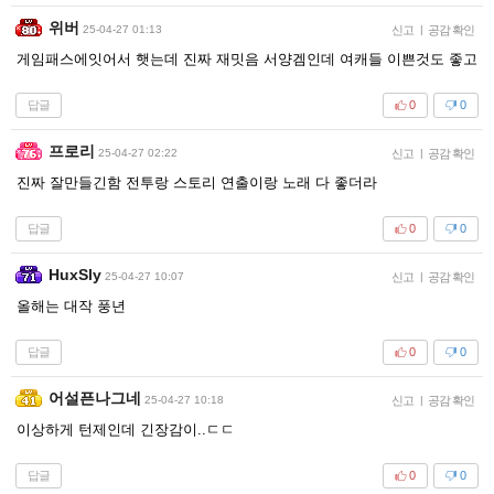
위버
25-04-27 01:13
신고
|
공감 확인
게임패스에잇어서 햇는데 진짜 재밋음 서양겜인데 여캐들 이쁜것도 좋고
답글
0
0
프로리
25-04-27 02:22
신고
|
공감 확인
진짜 잘만들긴함 전투랑 스토리 연출이랑 노래 다 좋더라
답글
0
0
HuxSly
25-04-27 10:07
신고
|
공감 확인
올해는 대작 풍년
답글
0
0
어설픈나그네
25-04-27 10:18
신고
|
공감 확인
이상하게 턴제인데 긴장감이..ㄷㄷ
답글
0
0