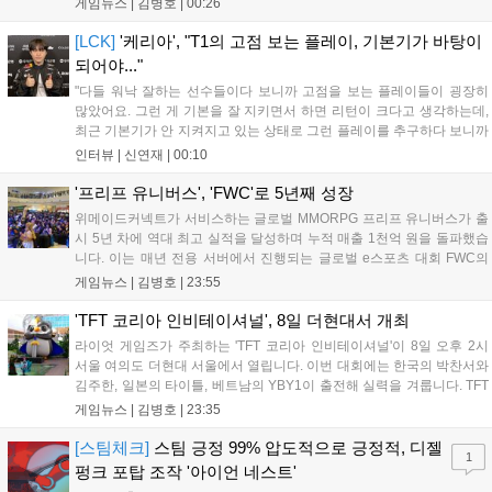
게임뉴스 |
김병호
|
00:26
28일 오전 4시 넷플릭스를 통해 장편 영상 'Grand Theft Auto VI: An
Extended Look'을 최초 공개할 계획이다....
[LCK]
'케리아', "T1의 고점 보는 플레이, 기본기가 바탕이
되어야..."
"다들 워낙 잘하는 선수들이다 보니까 고점을 보는 플레이들이 굉장히
많았어요. 그런 게 기본을 잘 지키면서 하면 리턴이 크다고 생각하는데,
최근 기본기가 안 지켜지고 있는 상태로 그런 플레이를 추구하다 보니까
팀적으로 안 좋은 사고가 계속 많이 났던 것 같습니다." T1은 6일 서울 종
인터뷰 |
신연재
|
00:10
로구 치지직 롤파크에서 열린 '2026 LoL 챔피언스 코리아(LCK)'...
'프리프 유니버스', 'FWC'로 5년째 성장
위메이드커넥트가 서비스하는 글로벌 MMORPG 프리프 유니버스가 출
시 5년 차에 역대 최고 실적을 달성하며 누적 매출 1천억 원을 돌파했습
니다. 이는 매년 전용 서버에서 진행되는 글로벌 e스포츠 대회 FWC의
영향이 큽니다. FWC는 이용자가 동일한 조건에서 시즌을 함께 즐기는
게임뉴스 |
김병호
|
23:55
구조로, 올해 4월 시작된 FWC 2026은 전년 대비 매출과 이용자 지표가
대폭 상승하는 성과를 냈습니다. 오는 10월 필리핀 마닐라에서 총상금
'TFT 코리아 인비테이셔널', 8일 더현대서 개최
11만 달러 규모의 제4회 FWC 그랜드 파이널이 개최될 예정이며, 위메
라이엇 게임즈가 주최하는 'TFT 코리아 인비테이셔널'이 8일 오후 2시
이드커넥트는 이를 통해 커뮤니티 중심의 장기 성장 모델을 지속할 방침
서울 여의도 더현대 서울에서 열립니다. 이번 대회에는 한국의 박찬서와
입니다....
김주한, 일본의 타이틀, 베트남의 YBY1이 출전해 실력을 겨룹니다. TFT
는 소속팀 없이 개인 자격으로 참가하는 독특한 대회 구조를 가지며, 누
게임뉴스 |
김병호
|
23:35
구나 참여 가능한 '소파에서 왕관까지'라는 철학을 실천하고 있습니다.
17일까지 이어지는 이번 행사는 신규 세트 체험과 공연 등 다양한 즐길
[스팀체크]
스팀 긍정 99% 압도적으로 긍정적, 디젤
1
거리를 제공하며, 이후 현대백화점 판교점에서도 행사가 이어질 예정입
펑크 포탑 조작 '아이언 네스트'
니다. 연말에는 라스베이거스 오픈이 개최됩니다....