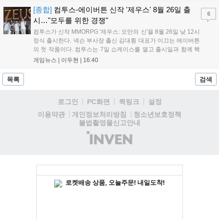
서는 대회 규정에 따라 별도의 유니폼을 착용할 계획이다....
[종합]
컴투스-에이버튼 신작 '제우스' 8월 26일 출
6
시…"모두를 위한 경쟁"
컴투스가 신작 MMORPG '제우스: 오만의 신'을 8월 26일 낮 12시
정식 출시한다. 넥슨 부사장 출신 김대훤 대표가 이끄는 에이버튼
의 첫 작품이다. 컴투스는 7일 쇼케이스를 열고 출시일과 함께 핵
심 콘텐츠, 유료화 정책, 운영 방향을 공개했다. 캐릭터명 선점은
게임뉴스 |
이두현
|
16:40
8월 13일 오후 8시 시작한다. '제우스: 오만의 신'은 최고신 제우스
의 오만으로 균열이...
목록
검색
로그인
PC화면
퀵링크
설정
청소년보호정책
이용약관
개인정보처리방침
불법촬영물신고안내
(주)
인
벤