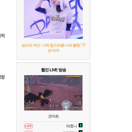
8
헤일로: 캠페인 이볼브드
2
9
캡틴 츠바사 2 월드 파이터즈
래픽
10
레고 배트맨: 레거시 오브 더 다크 나이트
승리의 여신: 니케 팀스파클-나야 블랑: 77
번 타자
웹진 LIVE 방송
개발
견자희
따효니
LIVE