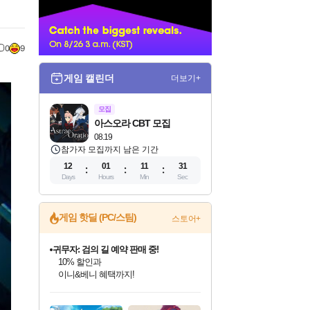
너
0
9
게임 캘린더
더보기+
모집
아스오라 CBT 모집
08.19
참가자 모집까지 남은 기간
12
01
11
30
Days
Hours
Min
Sec
게임 핫딜 (PC/스팀)
스토어+
비스트 오브 리인카네이션 정식 출시!
게임프릭 신작 IP
네이버 혜택가와 함께 예약하세요!
인벤게임즈 8월 특별 할인!
드래곤소드: 어웨이크닝 입점!
문명 7 특별 할인!
귀무자: 검의 길 예약 판매 중!
커세어 코브 출시 기념 할인!
더 렐릭 퍼스트 가디언 정식 출시
베데스다 40주년 기념 할인 중!
마블 투혼 파이팅 소울즈 예약 판매 중!
캡콤 프렌차이즈 할인 진행 중!
캡콤 일부 상품 상시 할인
스타워즈 은하계 레이서
로블록스 기프트 카드 공식 입점
인기 퍼블리셔 모음!
스팀으로 만나는 드래곤소드!
조선&고려 DLC 출시 예정
10% 할인과
해적'섬'을 발전시키자!
설화x하드코어 액션!
베데스다의 명작들을
마블 히어로 총 출동&화려한 격투!
몬헌, 바하 등 인기 IP를
몬헌 와일즈 & 드래곤즈 도그마2
인벤게임즈에서 10% 추가 적립
Robux를 가장 안전하고