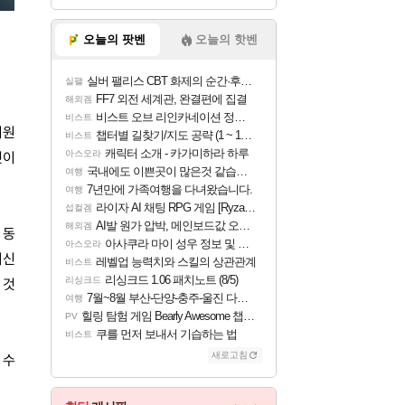
오늘의 팟벤
오늘의 핫벤
실버 팰리스 CBT 화제의 순간·후기 모음
실팰
FF7 외전 세계관, 완결편에 집결
해외겜
비스트 오브 리인카네이션 정보/공략글 모음
비스트
지원
챕터별 길찾기/지도 공략 (1 ~ 12장)
비스트
캐릭터 소개 - 카가미하라 하루
아스오라
것이
국내에도 이쁜곳이 많은것 같습니다
여행
7년만에 가족여행을 다녀왔습니다.
여행
라이자 AI 채팅 RPG 게임 [RyzaChat: AI] 공개
섭컬겜
AI발 원가 압박, 메인보드값 오르나
해외겜
 동
아사쿠라 마이 성우 정보 및 주요 필모
아스오라
최신
레벨업 능력치와 스킬의 상관관계
비스트
리싱크드 1.06 패치노트 (8/5)
리싱크드
 것
7월~8월 부산-단양-충주-울진 다녀왔어요~
여행
힐링 탐험 게임 Bearly Awesome 챕터 1 트레일러
PV
쿠를 먼저 보내서 기습하는 법
비스트
새로고침
 수