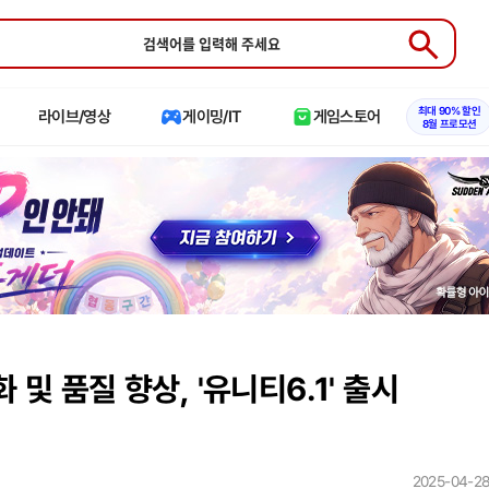
Submit
최대 90% 할인
라이브/영상
게이밍/IT
게임스토어
8월 프로모션
 및 품질 향상, '유니티6.1' 출시
2025-04-28