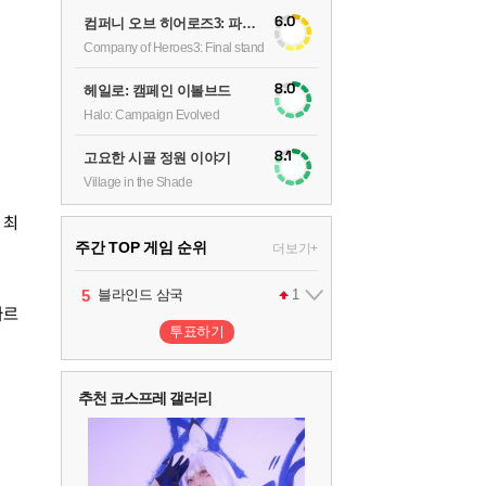
6.0
컴퍼니 오브 히어로즈3: 파이널 스탠드
Company of Heroes3: Final stand
8.0
헤일로: 캠페인 이볼브드
Halo: Campaign Evolved
8.1
고요한 시골 정원 이야기
Village in the Shade
 최
주간 TOP 게임 순위
더보기+
1
2
3
4
5
팰월드
프로야구스피리츠2026
드래곤소드 : 어웨이크닝
블라인드 삼국
어쌔신 크리드: 블랙 플래그 리싱크드
1
2
2
1
빠르
투표하기
6
그랑블루 판타지 리링크 - 엔드리스 라그나로크
1
추천 코스프레 갤러리
7
리듬 천국 미라클 스타즈
2