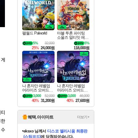
최대 90% 할인가를 만나보세요!
네이버혜택과 함께 만나보세요!
50%할인&추가 적립까지!
이니&베니 혜택까지!
할인&네이버혜택으로 만나보세요!
네이버페이 혜택과 만나보세요!
40주년 프로모션으로 만나보세요!
네이버 포인트 혜택까지!
할인가에 만나보세요!
일부 에디션 상시 할인!
혜택으로 예약 판매 중
편안하게 충전하세요
팰월드 Palworld
마블 투혼 파이팅
소울즈 얼티밋 에디
션 예약구매 MARV
5%
32,000
5%
EL Tokon Fighting S
25%
24,000원
118,000원
ouls Ultimate Edition
Pre-Purchase
 게
나 혼자만 레벨업
나 혼자만 레벨업
어라이즈 오버드라
어라이즈 오버드라
이브 디럭스 에디션
이브 Solo Leveling A
3,000
52,000
3,000
46,000
Solo Leveling Arise
rise
40%
31,200원
40%
27,600원
Overdrive Deluxe Edi
tion
니티
혜택.아이마트
더보기+
공한
 수
eksxo
님께서
디스코 엘리시움 최종판
(스팀코드)
에 당첨되셨습니다.