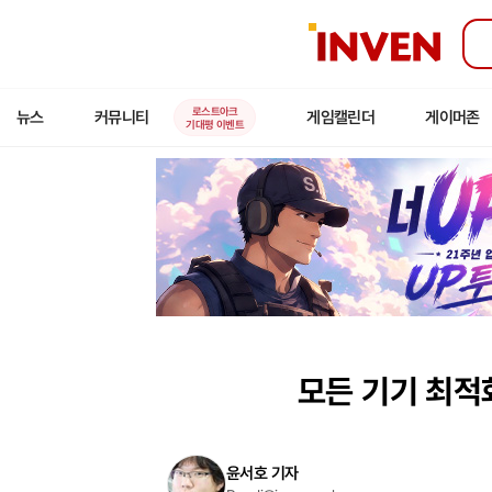
인
벤
로스트아크
뉴스
커뮤니티
게임캘린더
게이머존
기대평 이벤트
모든 기기 최적화
윤서호 기자