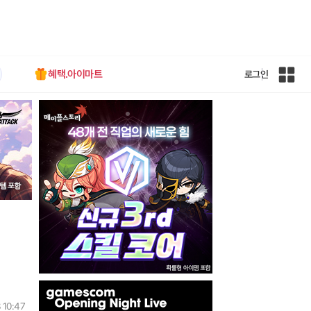
혜택.아이마트
로그인
인
벤
전
체
사
이
트
맵
인
벤
 10:47
배