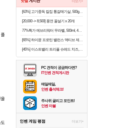
핫딜
게시판
더보기+
[63%] 고기중독 칼집 통갈매기살, 500g, 2팩
[20,000 -> 8,500] 풍연 꿀설기 x 20개
77%특가 에브리워터 무라벨, 500ml, 40개
 플
[65%] 하이뮨 프로틴 밸런스 액티브 제로, 밀크쉐이크, 250ml, 18개
[45%] 이스트밸리 트리플 슈레드 치즈, 1kg, 1개
PC 견적이 궁금하다면?
IT인벤 견적게시판
매일매일,
인벤 출석체크!
링을
주사위 굴리고 포인트!
인벤 마블
인벤 게임 평점
더보기+
속도