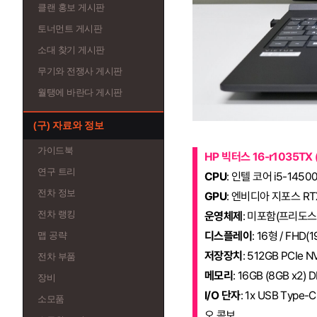
클랜 홍보 게시판
토너먼트 게시판
소대 찾기 게시판
무기와 전쟁사 게시판
월탱에 바란다 게시판
(구) 자료와 정보
가이드북
HP 빅터스 16-r1035TX 
연구 트리
CPU
: 인텔 코어 i5-1450
전차 정보
GPU
: 엔비디아 지포스 RTX
전차 랭킹
운영체제
: 미포함(프리도스
디스플레이
: 16형 / FHD(1
맵 공략
저장장치
: 512GB PCIe N
전차 부품
메모리
: 16GB (8GB x2
장비
I/O 단자
: 1x USB Type-C
소모품
오 콤보