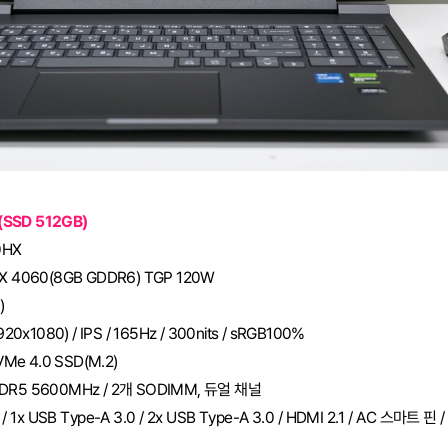
(SSD 512GB)
0HX
 4060(8GB GDDR6) TGP 120W
)
920x1080) / IPS / 165Hz / 300nits / sRGB100%
VMe 4.0 SSD(M.2)
) DDR5 5600MHz / 2개 SODIMM, 듀얼 채널
 / 1x USB Type-A 3.0 / 2x USB Type-A 3.0 / HDMI 2.1 / AC 스마트 핀