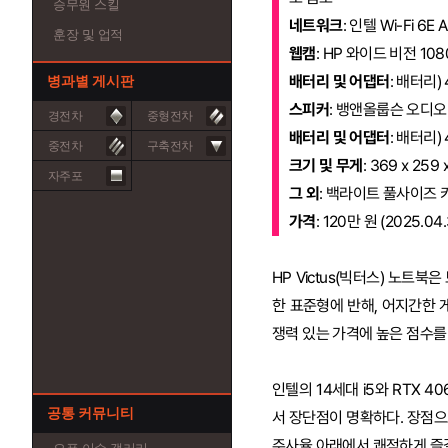
승무원 스킬
네트워크
: 인텔 Wi-Fi 6E
훈장 및 업적
웹캠
: HP 와이드 비전 1
배터리 및 어댑터
: 배터리)
병과별 게시판
스피커
: 뱅앤올룹슨 오디오 
경전차
중형전차
배터리 및 어댑터
: 배터리)
중전차
구축전차
크기 및 무게
: 369 x 259 
자주포
그 외
: 백라이트 풀사이즈 
가격
: 120만 원 (2025.
HP Victus(빅터스) 노
한 표준형에 반해, 어지간한
쟁력 있는 가격에 높은 점수를
인텔의 14세대 i5와 RTX 
공통 커뮤니티
서 장단점이 명확하다. 장점으
주사율 아래에서 쾌적하게 즐길 