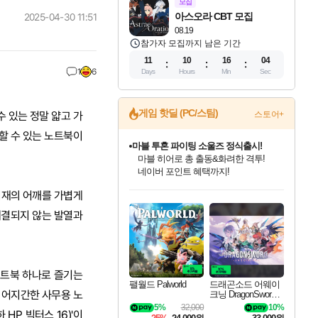
모집
아스오라 CBT 모집
2025-04-30 11:51
08.19
참가자 모집까지 남은 기간
11
10
16
02
1
6
Days
Hours
Min
Sec
게임 핫딜 (PC/스팀)
 있는 정말 얇고 가
스토어+
할 수 있는 노트북이
귀무자: 검의 길 예약 판매 중!
10% 할인과
이니&베니 혜택까지!
인벤게임즈 8월 특별 할인!
드래곤소드: 어웨이크닝 입점!
문명 7 특별 할인!
마블 투혼 파이팅 소울즈 정식출시!
비스트 오브 리인카네이션 정식 출시!
커세어 코브 출시 기념 할인!
더 렐릭 퍼스트 가디언 정식 출시
베데스다 40주년 기념 할인 중!
캡콤 프렌차이즈 할인 진행 중!
캡콤 일부 상품 상시 할인
스타워즈 은하계 레이서
로블록스 기프트 카드 공식 입점
취재의 어깨를 가볍게
인기 퍼블리셔 모음!
스팀으로 만나는 드래곤소드!
조선&고려 DLC 출시 예정
마블 히어로 총 출동&화려한 격투!
게임프릭 신작 IP
해적'섬'을 발전시키자!
설화x하드코어 액션!
베데스다의 명작들을
몬헌, 바하 등 인기 IP를
몬헌 와일즈 & 드래곤즈 도그마2
인벤게임즈에서 10% 추가 적립
Robux를 가장 안전하고
최대 90% 할인가를 만나보세요!
네이버혜택과 함께 만나보세요!
50%할인&추가 적립까지!
네이버 포인트 혜택까지!
네이버 혜택가와 함께 예약하세요!
할인&네이버혜택으로 만나보세요!
네이버페이 혜택과 만나보세요!
40주년 프로모션으로 만나보세요!
할인가에 만나보세요!
일부 에디션 상시 할인!
혜택으로 예약 판매 중
편안하게 충전하세요
해결되지 않는 발열과
노트북 하나로 즐기는
팰월드 Palworld
드래곤소드 어웨이
. 어지간한 사무용 노
크닝 DragonSword A
wakening
5%
32,000
10%
HP 빅터스 16)'이