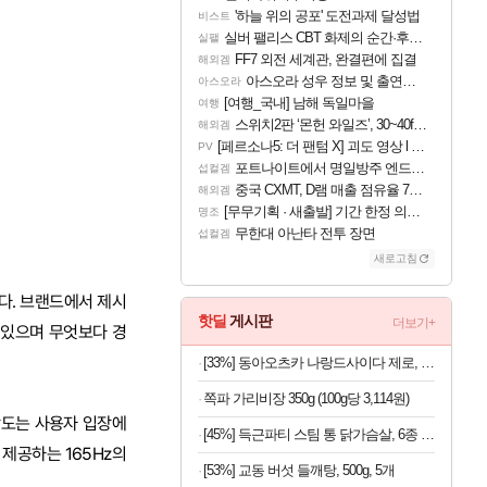
'하늘 위의 공포' 도전과제 달성법
비스트
실버 팰리스 CBT 화제의 순간·후기 모음
실팰
FF7 외전 세계관, 완결편에 집결
해외겜
아스오라 성우 정보 및 출연작 모음
아스오라
[여행_국내] 남해 독일마을
여행
스위치2판 ‘몬헌 와일즈’, 30~40fps 목표 추정
해외겜
[페르소나5: 더 팬텀 X] 괴도 영상 l 타카마키 안·댄싱 스타
PV
포트나이트에서 명일방주 엔드필드 [펠리카] 판매 예정
섭컬겜
중국 CXMT, D램 매출 점유율 7%…글로벌 4위로 부상
해외겜
[무무기획 · 새출발] 기간 한정 의뢰 이벤트
명조
무한대 아난타 전투 장면
섭컬겜
새로고침
이다. 브랜드에서 제시
핫딜
게시판
더보기+
 있으며 무엇보다 경
[33%] 동아오츠카 나랑드사이다 제로, 오리지널, 345ml, 24개
쪽파 가리비장 350g (100g당 3,114원)
해상도는 사용자 입장에
[45%] 득근파티 스팀 통 닭가슴살, 6종 혼합, 100g, 30팩
제공하는 165Hz의
[53%] 교동 버섯 들깨탕, 500g, 5개