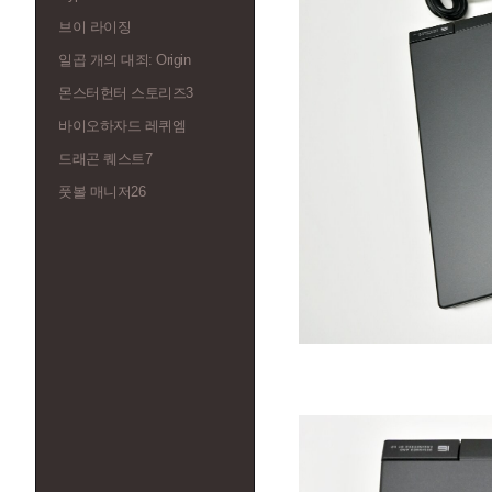
브이 라이징
일곱 개의 대죄: Origin
몬스터헌터 스토리즈3
바이오하자드 레퀴엠
드래곤 퀘스트7
풋볼 매니저26