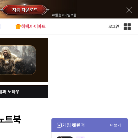
혜택.아이마트
로그인
인
벤
전
체
사
이
트
맵
팁과 노하우
 노트북
게임 캘린더
더보기+