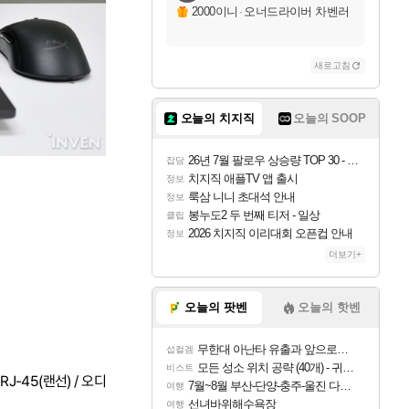
2000이니
·
오너드라이버 차벤러
새로고침
오늘의 치지직
오늘의 SOOP
26년 7월 팔로우 상승량 TOP 30 - 월간 치지직
잡담
치지직 애플TV 앱 출시
정보
룩삼 니니 초대석 안내
정보
봉누도2 두 번째 티저 - 일상
클립
2026 치지직 이리대회 오픈컵 안내
정보
더보기+
오늘의 팟벤
오늘의 핫벤
무한대 아난타 유출과 앞으로의 예상 (루머)
섭컬겜
모든 성소 위치 공략 (40개) - 귀환한 영혼 도전과제
비스트
 / RJ-45(랜선) / 오디
7월~8월 부산-단양-충주-울진 다녀왔어요~
여행
선녀바위해수욕장
여행