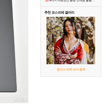
10
9티어 자동장전 골탱 언제쯤 풀릴까요?
추천 코스프레 갤러리
원피스 하루 보아 행콕