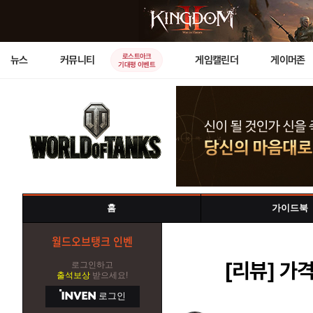
로스트아크
뉴스
커뮤니티
게임캘린더
게이머존
기대평 이벤트
홈
가이드북
월드오브탱크 인벤
[리뷰]
가격
로그인하고
출석보상
받으세요!
로그인