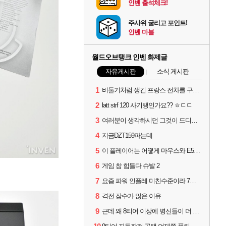
인벤 출석체크!
주사위 굴리고 포인트!
인벤 마블
월드오브탱크 인벤 화제글
자유게시판
소식 게시판
1
비둘기처럼 생긴 프랑스 전차를 구매했스니다.
2
latt strf 120 사기탱인가요?? ㅎㄷㄷ
3
여러분이 생각하시던 그것이 드디어 나타났습니다
4
지금DZT159파는데
5
이 플레이어는 어떻게 마우스와 E5를 보유할수 있나요...?
6
게임 참 힘들다 슈발 2
7
요즘 파워 인플레 미친수준이라 7티어로 9탑방 걸리면
8
격전 잠수가 많은 이유
9
근데 왜 8티어 이상에 병신들이 더 많은거같죠?