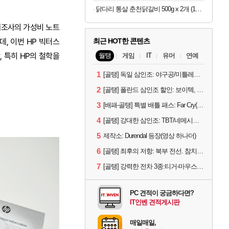
닭다리 통살 춘천닭갈비 500g x 2개 (1개당 6,950원)
제조사의 가성비 노트
, 이번 HP 빅터스
최근 HOT한 콘텐츠
 특히 HP의 철학을
월탱
게임
IT
유머
연예
1
[골탱] 독일 삼인조: 야구공/미틀레러/예거
2
[골탱] 폴란드 삼인조 할인: 보이텍, 판체르닉, 그롬
3
[배패-골탱] 특별 배틀 패스: Far Cry(M-VII-Y)
4
[골탱] 강대한 삼인조: TBT/네메시스/LT-432
5
제작소: Durendal 등장(영상 하나더)
6
[골탱] 최후의 저항: 북부 전선. 참치캔 등
7
[골탱] 강력한 전차 3종:티거-마우스/콘트라딕셔스/스트릿식사
PC 견적이 궁금하다면?
IT인벤 견적게시판
매일매일,