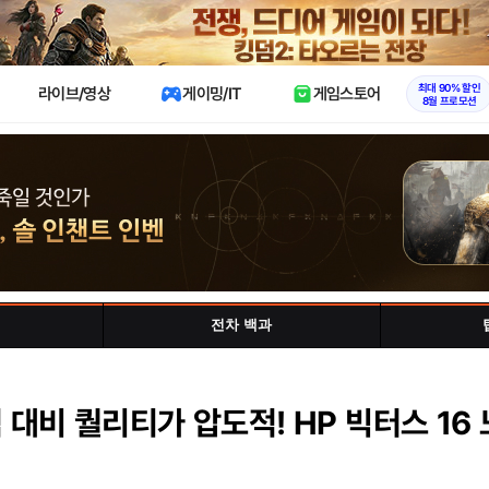
X
최대 90% 할인
라이브/영상
게이밍/IT
게임스토어
8월 프로모션
전차 백과
 대비 퀄리티가 압도적! HP 빅터스 16