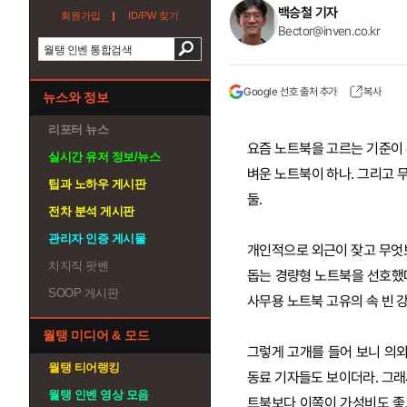
백승철 기자
회원가입
ID/PW 찾기
Bector@inven.co.kr
Google 선호 출처 추가
복사
뉴스와 정보
리포터 뉴스
요즘 노트북을 고르는 기준이 
실시간 유저 정보/뉴스
벼운 노트북이 하나. 그리고 
팁과 노하우 게시판
둘.
전차 분석 게시판
관리자 인증 게시물
개인적으로 외근이 잦고 무엇
치지직 팟벤
돕는 경량형 노트북을 선호했다
SOOP 게시판
사무용 노트북 고유의 속 빈 강
월탱 미디어 & 모드
그렇게 고개를 들어 보니 의
월탱 티어랭킹
동료 기자들도 보이더라. 그래서
월탱 인벤 영상 모음
트북보다 이쪽이 가성비도 좋고 