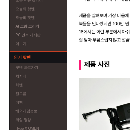
오픈 이슈 갤러리
오늘의 핫벤
제품을 살펴보며 가장 마음에
오늘의 팟벤
북들을 만나봤지만 100만 원
AI 그림 그리기
16에서는 이런 부분에서 아쉬
PC 견적 게시판
잘 담아 부담스럽지 않고 깔끔
더보기
인기 팟벤
제품 사진
팟벤 바로가기
치지직
차벤
걸그룹
여행
해외게임정보
게임 영상
HyperX OMEN