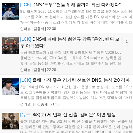
[LCK]
DNS '두두' "팬들 위해 끝까지 최선 다하겠다"
8일 펼쳐진 2026 LCK 정규 시즌 3라운드 라이즈 그룹 경기에서 농심 레
드포스를 2:0으로 완파하고 값진 승리를 거둔 DN 수퍼스의 탑 라이너
'두두' 이동주가 승리 소감과 함께 팀의 발전 과정에 대한 이야기를 전했
다. 먼저 오랜만의 2:0 완승에 대해 '두두'는 "진짜 오랜만에 거둔 2:0 승
인터뷰 |
김홍제
|
22:30
리라 기쁘다. 특히 불리했던 1세트를 역전승으로 이끌어내...
[LCK]
DNS에 패배 농심 최인규 감독 "운영, 밴픽 모
1
두 아쉬웠다"
농심 레드포스가 8일 종각 치지직 롤파크에서 진행된 '2026 LoL
챔피언스 코리아(LCK)' 3라운드 최하위 DN 수퍼스에 발목을 잡
혔다. 금일 농심은 DNS를 상대로 제대로 뭘 보여주지도 못한 완
패를 당하고 말았다. 이하 농심 레드포스 최인규 감독과 '리헨즈'
인터뷰 |
김홍제
|
22:20
손시우의 인터뷰 전문이다. Q. 금일 DNS에 0:2로 패배했는데? 최
인규 감독 : 모든 경...
[LCK]
올해 가장 좋은 경기력 선보인 DNS, 농심 2:0 격파
2승 19패인 DN 수퍼스가 화끈한 경기 운영으로 농심 레드포스를 2:0으
로 잡고 3승째를 기록했다. 경기 초반 농심은 바텀 다이브로 '덕담'의 이
즈리얼을 깔끔하게 잡으며 출발했다. 농심이 계속 '스펀지'의 바이, '스카
웃'의 신드라가 맹활약하며 초반부터 잡은 주도권을 계속 잘 굴렸다.
경기결과 |
김홍제
|
21:53
DNS는 불리하지만 골드 차이는 크게 벌어지지 않으며 잘 따라가고 있
었...
[뉴스]
8/8(토) 세 번째 신 선출, 칼테온4 이변 발생
솔(인챈트)은 지난 8월 8일 세 번째 신 선출을 진행했다. 이번 선출에서
는 칼테온4와 린델4 등에서 치열한 순위 다툼 끝에 새로운 신이 탄생하
며 세력 구도가 변화했다. 한편 8월 말 예정된 EPISODE 01 업데이트를