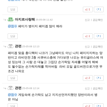
답글
1
1
아지르사랑해
25-05-08 11:42
신고
|
공감 확인
@참수
페미가 병이지 페미겜 많이 해라
답글
1
1
관편
25-05-08 12:13
신고
|
공감 확인
페미겜 맞음 총디렉터 나크가 그냥페미도 아닌 나치 페미지지하는 양
반이고 라비던전 2층 서큐버스층에 가다보면 나오는 유리글라스에 여
성 있는데 그 사람 손 대놓고 그집단 손가락임 자세를 어떻게 해봐
도 될수없는 손가락자체를 꺽어버림 라비 요일 골드버전으로가면 무
조건 나와요
답글
2
1
관편
25-05-08 12:14
신고
|
공감 확인
@참수
게임속에 손가락도 남고 지지선언까지했던 양반이라서 병
은 아님
답글
2
1