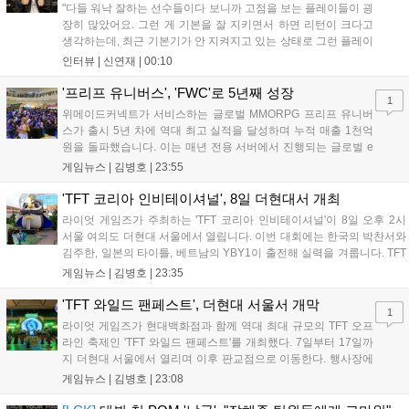
"다들 워낙 잘하는 선수들이다 보니까 고점을 보는 플레이들이 굉
장히 많았어요. 그런 게 기본을 잘 지키면서 하면 리턴이 크다고
생각하는데, 최근 기본기가 안 지켜지고 있는 상태로 그런 플레이
를 추구하다 보니까 팀적으로 안 좋은 사고가 계속 많이 났던 것
인터뷰 |
신연재
|
00:10
같습니다." T1은 6일 서울 종로구 치지직 롤파크에서 열린 '2026
LoL 챔피언스 코리아(LCK)'...
'프리프 유니버스', 'FWC'로 5년째 성장
1
위메이드커넥트가 서비스하는 글로벌 MMORPG 프리프 유니버
스가 출시 5년 차에 역대 최고 실적을 달성하며 누적 매출 1천억
원을 돌파했습니다. 이는 매년 전용 서버에서 진행되는 글로벌 e
스포츠 대회 FWC의 영향이 큽니다. FWC는 이용자가 동일한 조
게임뉴스 |
김병호
|
23:55
건에서 시즌을 함께 즐기는 구조로, 올해 4월 시작된 FWC 2026
은 전년 대비 매출과 이용자 지표가 대폭 상승하는 성과를 냈습니
'TFT 코리아 인비테이셔널', 8일 더현대서 개최
다. 오는 10월 필리핀 마닐라에서 총상금 11만 달러 규모의 제4회
라이엇 게임즈가 주최하는 'TFT 코리아 인비테이셔널'이 8일 오후 2시
FWC 그랜드 파이널이 개최될 예정이며, 위메이드커넥트는 이를
서울 여의도 더현대 서울에서 열립니다. 이번 대회에는 한국의 박찬서와
통해 커뮤니티 중심의 장기 성장 모델을 지속할 방침입니다....
김주한, 일본의 타이틀, 베트남의 YBY1이 출전해 실력을 겨룹니다. TFT
는 소속팀 없이 개인 자격으로 참가하는 독특한 대회 구조를 가지며, 누
게임뉴스 |
김병호
|
23:35
구나 참여 가능한 '소파에서 왕관까지'라는 철학을 실천하고 있습니다.
17일까지 이어지는 이번 행사는 신규 세트 체험과 공연 등 다양한 즐길
'TFT 와일드 팬페스트', 더현대 서울서 개막
1
거리를 제공하며, 이후 현대백화점 판교점에서도 행사가 이어질 예정입
라이엇 게임즈가 현대백화점과 함께 역대 최대 규모의 TFT 오프
니다. 연말에는 라스베이거스 오픈이 개최됩니다....
라인 축제인 'TFT 와일드 팬페스트'를 개최했다. 7일부터 17일까
지 더현대 서울에서 열리며 이후 판교점으로 이동한다. 행사장에
는 체험, 스페셜, 무대 존이 마련됐으며 8일 오후 2시 인비테이셔
게임뉴스 |
김병호
|
23:08
널, 15일 오후 2시 스트리머 매치, 17일 오후 7시 30분 QWER 공
연 등 다채로운 일정이 준비되어 있다. 사전 예약은 조기 마감될