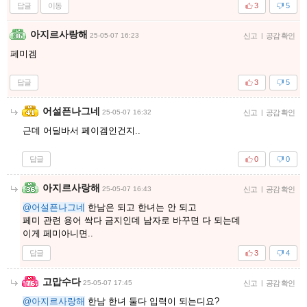
답글
이동
3
5
아지르사랑해
25-05-07 16:23
신고
|
공감 확인
페미겜
답글
3
5
어설픈나그네
25-05-07 16:32
신고
|
공감 확인
근데 어딜바서 페이겜인건지..
답글
0
0
아지르사랑해
25-05-07 16:43
신고
|
공감 확인
@어설픈나그네
한남은 되고 한녀는 안 되고
페미 관련 용어 싹다 금지인데 남자로 바꾸면 다 되는데
이게 페미아니면..
답글
3
4
고맙수다
25-05-07 17:45
신고
|
공감 확인
@아지르사랑해
한남 한녀 둘다 입력이 되는디요?