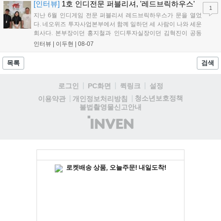
용자는 과제를 완수하며 동(V) 투발라 장비와 검은별 무기, 카라
[인터뷰]
1호 인디전문 퍼블리셔, '레드브릭하우스'
1
자드 장신구 등을 획득해 주요 콘텐츠에 진입할 수 있습니다....
지난 6월 인디게임 전문 퍼블리셔 레드브릭하우스가 문을 열었
다. 네오위즈 투자사업본부에서 함께 일하던 세 사람이 나와 세운
회사다. 본부장이던 홍지철과 인디투자실장이던 김혁진이 공동
대표를, 중국사업실장이던 이민정이 이사를 맡았다. 출범 한 달여
인터뷰 |
이두현
|
08-07
만에 위메이드맥스의 전략적 투자와 카카오벤처스 등 5개 벤처캐
피털의 재무적 투자가 연달아 들어왔다. 서비스 중인...
목록
검색
로그인
PC화면
퀵링크
설정
청소년보호정책
이용약관
개인정보처리방침
불법촬영물신고안내
(주)
인
벤