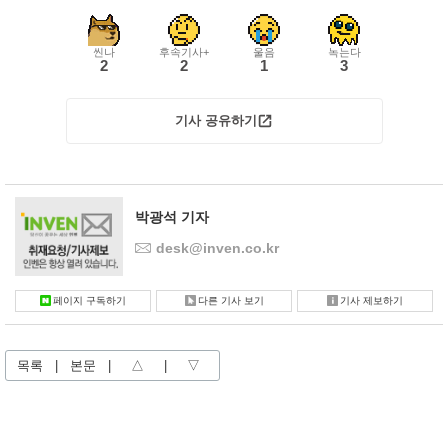
씬나
후속기사+
울음
녹는다
2
2
1
3
기사 공유하기
박광석 기자
desk@inven.co.kr
페이지 구독하기
다른 기사 보기
기사 제보하기
목록
|
본문
|
△
|
▽