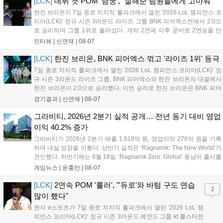
[LCK]
데뷔 첫 POM '남궁', "잘해준 팀원들에게 고마워"
만큼 큰 인기를 끌고 있다....
한진 브리온이 7일 종로 치지직 롤파크에서 열린 '2026 LoL 챔피언스 코
리아(LCK)' 정규 시즌 3라운드 라이즈 그룹 BNK 피어엑스전에서 2:0으
로 승리하며 그룹 1위로 올라섰다. 개막 2연패 이후 곧바로 2연승을 만
들어내면서 이어질 4라운드에 대한 기대감을 올렸다. 다음은 이날 데뷔
인터뷰 |
신연재
|
08-07
첫 POM을 수상한 '남궁' 남궁성훈의 POM 인터뷰 전문이다....
[LCK]
한진 브리온, BNK 피어엑스 꺾고 '라이즈 1위' 등극
7일 종로 치지직 롤파크에서 열린 '2026 LoL 챔피언스 코리아(LCK)' 정
규 시즌 3라운드 라이즈 그룹, BNK 피어엑스와 한진 브리온의 대결에서
한진 브리온이 2:0으로 승리했다. 이번 승리로 한진 브리온은 BNK 피어
엑스를 제치고 라이즈 그룹 1위로 올라섰다. 1세트, 한진 브리온이 '로머'
경기결과 |
신연재
|
08-07
조우진의 로크를 중심으로 게임을 유리하게 풀어갔다. '...
그라비티, 2026년 2분기 실적 공개… 전년 동기 대비 영업
이익 40.2% 증가
그라비티가 2026년 2분기 매출 1,619억 원, 영업이익 276억 원을 기록
하며 내실 성장을 이뤘다. 상반기 실적은 ‘Ragnarok: The New World’가
견인했다. 하반기에는 8월 18일 ‘Ragnarok Zero: Global’ 동남아 출시를
시작으로 9월 3일 ‘달려라 헤베레케 EX’, 9월 22일 ‘갈바테인’ 등 다양한
게임뉴스 |
윤홍만
|
08-07
신작을 선보인다. 4분기에는 ‘쟈레코 아케이드 콜렉션’과 ‘라이트 오디세
이’ 출시가 예정돼 있으며, 2027년에는 ‘Ragnarok 3’ 등 대작을 글로벌
[LCK]
2연속 POM '룰러', "'듀로'와 바텀 구도 연습
2
출시할 계획이다. 그라비티는 조인트벤처 설립과 라그나로크 에코 시스
많이 했다"
템 구축을 통해 신성장 동력을 확보할 방침이다....
젠지 e스포츠가 7일 종로 치지직 롤파크에서 열린 '2026 LoL 챔
피언스 코리아(LCK)' 정규 시즌 3라운드 레전드 그룹 kt 롤스터전