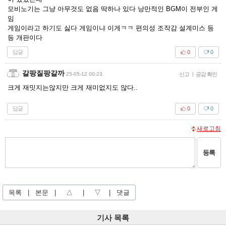
모비노기는 그냥 아무것도 없음 딱하나 있다 낭만적인 BGM이 전부인 게
임
게임이라고 하기도 싫다 게임이냐 이게ㅋㅋ 편의성 조작감 설계미스 등
등 개판이다
답글
0
0
갈팡질팡갈까
25-05-12 00:23
신고
|
공감 확인
크게 재밋지는않지만 크게 재미없지도 않다..
답글
0
0
새로고침
등록
목록
|
본문
|
△
|
▽
|
댓글
기사 목록