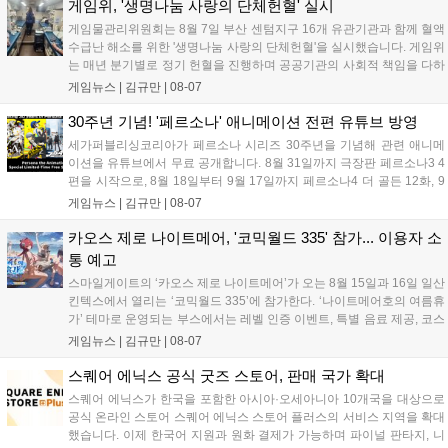
다. 유비소프트의 '고스트리콘: 와일드랜드'는 7년 만의 대규모 업
게임위, '생명나눔 사랑의 단체헌혈' 실시
데이트 '라스트 라이츠'와 함께 95% 할인 중입니다....
게임물관리위원회는 8월 7일 부산 센텀지구 16개 유관기관과 함께 혈액
수급난 해소를 위한 '생명나눔 사랑의 단체헌혈'을 실시했습니다. 게임위
는 매년 분기별로 정기 헌혈을 진행하며 공공기관의 사회적 책임을 다하
고 있으며, 이번 행사에는 영화진흥위원회 등 14개 기관 임직원이 동참
게임뉴스 |
김규만
|
08-07
해 생명 나눔을 실천했습니다. 서태건 위원장은 이웃의 생명을 지키는
따뜻한 실천에 참여한 모든 임직원에게 감사의 뜻을 전하며 헌혈 문화
30주년 기념! '페르소나' 애니메이션 전편 유튜브 방영
확산에 앞장섰습니다....
세가퍼블리싱코리아가 페르소나 시리즈 30주년을 기념해 관련 애니메
이션을 유튜브에서 무료 공개합니다. 8월 31일까지 극장판 페르소나3 4
편을 시작으로, 8월 18일부터 9월 17일까지 페르소나4 더 골든 12화, 9
월 15일부터 10월 14일까지 페르소나5 시리즈가 순차 공개됩니다. 또한
게임뉴스 |
김규만
|
08-07
8월 16일까지 SNS를 통해 축하 메시지를 모집하며, 선정된 내용은 기념
영상 및 대형 전광판에 소개될 예정입니다....
카오스 제로 나이트메어, '코믹월드 335' 참가... 이용자 소
통 예고
스마일게이트의 ‘카오스 제로 나이트메어’가 오는 8월 15일과 16일 일산
킨텍스에서 열리는 ‘코믹월드 335’에 참가한다. ‘나이트메어호의 여름휴
가’ 테마로 운영되는 부스에서는 레벨 인증 이벤트, 특별 음료 제공, 코스
프레 모델 포토존 등 다채로운 행사가 진행된다. 유명 코스어 7인이 캐릭
게임뉴스 |
김규만
|
08-07
터로 변신해 이용자를 맞이하며, SNS 인증 시 추가 굿즈도 증정한다. 자
세한 정보는 공식 커뮤니티에서 확인 가능하다....
스퀘어 에닉스 공식 굿즈 스토어, 판매 국가 확대
스퀘어 에닉스가 한국을 포함한 아시아·오세아니아 10개국을 대상으로
공식 온라인 스토어 스퀘어 에닉스 스토어 플러스의 서비스 지역을 확대
했습니다. 이제 한국어 지원과 원화 결제가 가능하며 파이널 판타지, 니