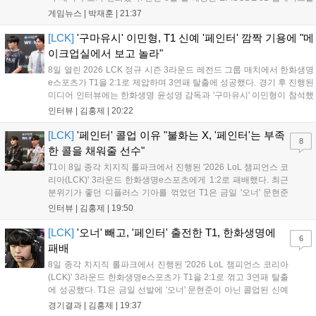
통해 월드 콘텐츠가 추가될 예정이며, 이를 통해 추후 주신 및 절대신에
게임뉴스 |
박재훈
|
21:37
대한 정보가 공개될 것으로 기대된다. 서버별 입지 확보를 위한 경쟁은
더욱 가속화될 전망이다....
[LCK]
'구마유시' 이민형, T1 신예 '페인터' 깜짝 기용에 "메
이크업실에서 보고 놀라"
8일 열린 2026 LCK 정규 시즌 3라운드 레전드 그룹 매치에서 한화생명
e스포츠가 T1을 2:1로 제압하며 3연패 탈출에 성공했다. 경기 후 진행된
미디어 인터뷰에는 한화생명 윤성영 감독과 '구마유시' 이민형이 참석했
다. 먼저 승리 소감에 대해 윤성영 감독은 "오랜만에 승리해 기분이 좋고,
인터뷰 |
김홍제
|
20:22
남은 경기도 잘 준비하겠다"고 밝혔으며, '구마유시' 역시 "3...
[LCK]
'페인터' 콜업 이유 "불화는 X, '페인터'는 부족
8
한 콜을 채워줄 선수"
T1이 8일 종각 치지직 롤파크에서 진행된 '2026 LoL 챔피언스 코
리아(LCK)' 3라운드 한화생명e스포츠에게 1:2로 패배했다. 최근
분위기가 좋던 디플러스 기아를 꺾었던 T1은 금일 '오너' 문현준
을 빼고 신예 '페인터' 김은후를 투입시키는 강수를 뒀으나 결국
인터뷰 |
김홍제
|
19:50
아쉬운 결과를 맞이하게 됐다. 이하 T1 임재현 감독대행과 '페이
즈' 김수환의 인터뷰 내...
[LCK]
'오너' 빼고, '페인터' 출전한 T1, 한화생명에
6
패배
8일 종각 치지직 롤파크에서 진행된 '2026 LoL 챔피언스 코리아
(LCK)' 3라운드 한화생명e스포츠가 T1을 2:1로 꺾고 3연패 탈출
에 성공했다. T1은 금일 선발에 '오너' 문현준이 아닌 콜업된 신예
'페인터' 김은후를 투입했지만, 결국 1:2로 패배하고 말았다. T1은
경기결과 |
김홍제
|
19:37
'케리아'의 카밀이 좋은 플레이를 통해 한화생명 바텀 듀오의 점멸