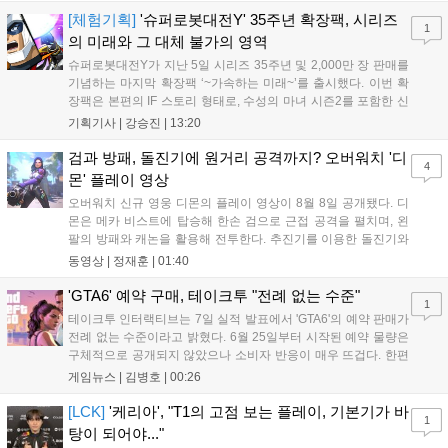
을 빼냈다....
[체험기획]
'슈퍼로봇대전Y' 35주년 확장팩, 시리즈
1
의 미래와 그 대체 불가의 영역
슈퍼로봇대전Y가 지난 5일 시리즈 35주년 및 2,000만 장 판매를
기념하는 마지막 확장팩 ‘~가속하는 미래~’를 출시했다. 이번 확
장팩은 본편의 IF 스토리 형태로, 수성의 마녀 시즌2를 포함한 신
규 참전작과 크로스오버 합체기를 선보이며 작품을 완결 짓는다.
기획기사 |
강승진
|
13:20
기존 연출의 한계와 로봇 게임 시장의 어려움 속에서도 팬들이 원
하는 몰입감 있는 서사와 조합을 구현하며 시리즈의 미래를 향한
검과 방패, 돌진기에 원거리 공격까지? 오버워치 '디
4
새로운 가능성을 제시했다....
몬' 플레이 영상
오버워치 신규 영웅 디몬의 플레이 영상이 8월 8일 공개됐다. 디
몬은 메카 비스트에 탑승해 한손 검으로 근접 공격을 펼치며, 왼
팔의 방패와 캐논을 활용해 전투한다. 추진기를 이용한 돌진기와
참격 형태의 궁극기를 보유했고, 메카 파괴 시 맨몸으로 기관총을
동영상 |
정재훈
|
01:40
사용하는 특징이 있다. 디몬은 오는 8월 12일 시작되는 시즌4 부
산의 영웅들 업데이트를 통해 정식 출시될 예정이다....
'GTA6' 예약 구매, 테이크투 "전례 없는 수준"
1
테이크투 인터랙티브는 7일 실적 발표에서 'GTA6'의 예약 판매가
전례 없는 수준이라고 밝혔다. 6월 25일부터 시작된 예약 물량은
구체적으로 공개되지 않았으나 소비자 반응이 매우 뜨겁다. 한편
11월 19일 PS5와 Xbox 시리즈 X|S로 정식 출시될 예정이며, 록
게임뉴스 |
김병호
|
00:26
스타 게임즈는 한국 시각 28일 오전 4시 넷플릭스를 통해 장편 영
상 'Grand Theft Auto VI: An Extended Look'을 최초 공개할 계획
[LCK]
'케리아', "T1의 고점 보는 플레이, 기본기가 바
1
이다....
탕이 되어야..."