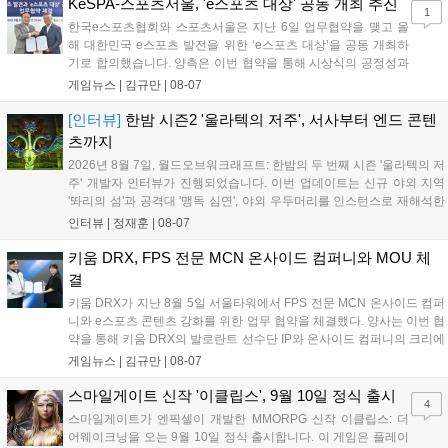
입니다. 시연 참여 관람객에게는 선착순으로 특별 굿즈를 증정하며, 인
KeSPA-스포츠서울, 'e스포츠 대상' 공동 개최 추진
1
디 게임 생태계 활성화와 신규 타이틀 반응 확인을 목표로 합니다....
한국e스포츠협회와 스포츠서울은 지난 6일 업무협약을 맺고 올
해 대한민국 e스포츠 발전을 위한 ‘e스포츠 대상’을 공동 개최하
기로 합의했습니다. 양측은 이번 협약을 통해 시상식의 공정성과
전문성을 강화하고 MZ세대를 겨냥한 미디어 영향력을 확대해 e
게임뉴스 |
김규만
|
08-07
스포츠 전 종목을 아우르는 대표 연례 행사로 육성할 계획입니다.
김영만 회장은 10년 만에 재추진되는 이번 시상식이 e스포츠의
[인터뷰]
한밤 시즌2 '울라텍의 저주', 서사부터 엔드 콘텐
성과와 가치를 널리 알리는 권위 있는 행사가 되도록 노력하겠다
츠까지
고 밝혔습니다....
2026년 8월 7일, 월드오브워크래프트: 한밤의 두 번째 시즌 '울라텍의 저
주' 개발자 인터뷰가 진행되었습니다. 이번 업데이트는 신규 야외 지역
'똬리의 섬'과 공격대 '맹독 심연', 야외 우두머리를 인스턴스로 재해석한
'소굴'을 포함합니다. 개발진은 하우징 시스템 개선 및 신화+ 던전 로테이
인터뷰 |
정재훈
|
08-07
션, 공격대 보상 강화 등을 예고하며, 한국 팬들의 열정적인 성원에 감사
를 표했습니다....
키움 DRX, FPS 전문 MCN 온사이드 컴퍼니와 MOU 체
결
키움 DRX가 지난 8월 5일 서울타워에서 FPS 전문 MCN 온사이드 컴퍼
니와 e스포츠 콘텐츠 강화를 위한 업무 협약을 체결했다. 양사는 이번 협
약을 통해 키움 DRX의 발로란트 선수단 IP와 온사이드 컴퍼니의 크리에
이터 네트워크를 결합하여 정규 및 특별 콘텐츠를 공동 기획한다. 또한
게임뉴스 |
김규만
|
08-07
디지털 콘텐츠 제작을 넘어 팬들이 직접 참여하는 오프라인 행사 등 온·
오프라인 연계 프로그램을 순차적으로 선보이며 e스포츠 생태계 확장에
스마일게이트 신작 '이클립스', 9월 10일 정식 출시
4
나설 계획이다....
스마일게이트가 엔픽셀이 개발한 MMORPG 신작 이클립스: 더
어웨이크닝을 오는 9월 10일 정식 출시합니다. 이 게임은 플레이