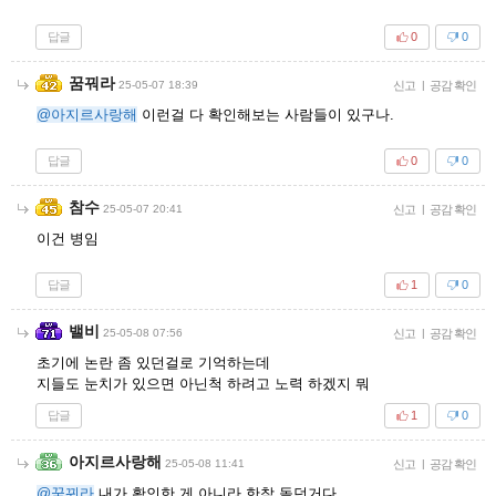
답글
0
0
꿈꿔라
25-05-07 18:39
신고
|
공감 확인
@아지르사랑해
이런걸 다 확인해보는 사람들이 있구나.
답글
0
0
참수
25-05-07 20:41
신고
|
공감 확인
이건 병임
답글
1
0
밸비
25-05-08 07:56
신고
|
공감 확인
초기에 논란 좀 있던걸로 기억하는데
지들도 눈치가 있으면 아닌척 하려고 노력 하겠지 뭐
답글
1
0
아지르사랑해
25-05-08 11:41
신고
|
공감 확인
@꿈꿔라
내가 확인한 게 아니라 한참 돌던거다