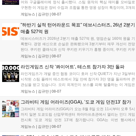
어와 구글플레이에 정식 출시했다. 스팀 원작의 핵심 재미를 모바일로
구현한 이 게임은 장비 수집과 조합을 통한 영웅 성장이 특징이며, 3개의
무기 스킬을 활용한 전략적 전투와 길드전 등 다양한 콘텐츠를 제공한
게임뉴스 |
김규만
|
08-07
다. 정식 출시를 기념해 사전예약자 50만 명 달성 보상을 포함한 다양한
혜택을 지급하며, 상세 내용은 공식 라운지에서 확인할 수 있다. 이용자
"하반기 실적 턴어라운드 목표" 데브시스터즈, 26년 2분기
는 게임 접속 및 주요 콘텐츠 플레이를 통해 성장을 지원받을 수 있다....
매출 527억 원
데브시스터즈가 2026년 2분기 매출 527억 원, 영업손실 160억 원을 기
록했다. 경영 쇄신으로 손실은 완화됐으며 3분기부터 재무 개선이 전망
된다. 쿠키런 클래식과 신작 쿠키런 키우기가 흥행 중이며, 쿠키런 키우
기는 13일 첫 업데이트를 시작으로 2주 간격의 콘텐츠를 제공한다. 또한
게임뉴스 |
김규만
|
08-07
9월 미국 로블록스 개발자 컨퍼런스에 참여해 IP 생태계를 확장할 계획
이다. 회사는 비용 효율화와 신작 흥행을 통해 하반기 실적 턴어라운드
라인게임즈 신작 '콰이어트', 테스트 참가자 3만 돌파
를 이끌 방침이다....
라인게임즈가 개발 중인 협동 코미디 호러 신작 QUIET가 지난 3일부터
시작된 스팀 플레이 테스트에서 3일 만에 참가자 3만 명을 돌파하며 큰
관심을 받고 있습니다. 오리 외계인이 보스를 피해 탈출하는 이 게임은
최대 4인 협동을 지원하며, 소음 관리와 물리 법칙을 활용한 전략적 플레
게임뉴스 |
김규만
|
08-07
이가 핵심입니다. 라인게임즈는 수집된 이용자 피드백을 반영해 게임성
을 개선 중이며, 상세 정보는 스팀 페이지에서 확인 가능합니다....
그라비티 게임 어라이즈(GGA), '도쿄 게임 던전13' 참가
그라비티 게임 어라이즈(GGA)가 오는 8월 8일 오전 11시부터 오후 5시
까지 일본 도쿄도립 산업무역센터 하마마쓰초관에서 열리는 인디 게임
전시회 ‘도쿄 게임 던전 13’에 참가합니다. GGA는 이번 행사에서
‘JALECO ARCADE COLLECTION’ 시리즈의 미공개 작품 12종을 최초
게임뉴스 |
김규만
|
08-07
공개하며, ‘다함께 쿠키요미. 월드 한국 Ver.’ 등 다양한 인디 게임을 선보