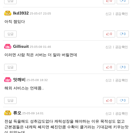
답글
0
0
Ikd3932
25-05-07 23:05
신고
|
공감 확인
아직 잼있다
답글
0
0
Gillisuit
25-05-08 01:46
신고
|
공감 확인
이러면 사람 적은 서버는 더 말라 버릴껀데
답글
0
0
맛깨비
25-05-08 18:32
신고
|
공감 확인
해외 서비스는 언제쯤..
답글
0
0
류오
25-05-09 14:01
신고
|
공감 확인
전설 득을해도 성취감도없다 캐릭성장을 해야하는 이유 목적성도 없고
근본겜들은 내캐릭 쎄지면 쎄진만큼 수확이 클거라는 기대감에 키우는맛
이 있었는데