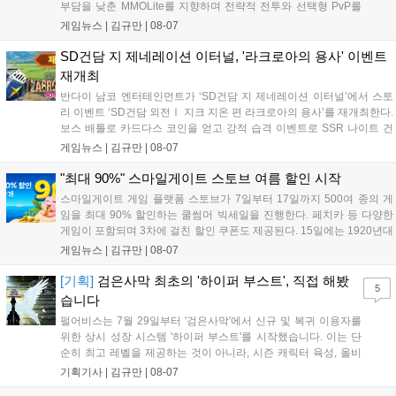
부담을 낮춘 MMOLite를 지향하며 전략적 전투와 선택형 PvP를
특징으로 합니다. 현재 공식 홈페이지와 앱 마켓에서 사전등록을
게임뉴스 |
김규만
|
08-07
진행 중이며 참여자에게는 초월 소환권 등 다양한 보상을 제공합
니다. 또한 카카오톡 채널 추가 시 주차별 스페셜 쿠폰과 한정 스
SD건담 지 제네레이션 이터널, '라크로아의 용사' 이벤트
킨, 경품 이벤트 등 풍성한 혜택을 마련해 이용자들의 기대를 모
재개최
으고 있습니다....
반다이 남코 엔터테인먼트가 ‘SD건담 지 제네레이션 이터널’에서 스토
리 이벤트 ‘SD건담 외전Ⅰ 지크 지온 편 라크로아의 용사’를 재개최한다.
보스 배틀로 카드다스 코인을 얻고 강적 습격 이벤트로 SSR 나이트 건
담을 획득할 수 있다. 로그인 보너스로 최대 다이아 3,000개를 지급하며,
게임뉴스 |
김규만
|
08-07
8월 31일까지 실물대 유니콘 건담 입상 피날레를 기념해 SSR 유닛을 전
원 증정한다. 또한 9월 30일까지 공식 유튜브에서 특별 프로그램을 시청
"최대 90%" 스마일게이트 스토브 여름 할인 시작
할 수 있다....
스마일게이트 게임 플랫폼 스토브가 7일부터 17일까지 500여 종의 게
임을 최대 90% 할인하는 쿨썸머 빅세일을 진행한다. 페치카 등 다양한
게임이 포함되며 3차에 걸친 할인 쿠폰도 제공된다. 15일에는 1920년대
경성 배경의 신작 그날의 신문이 출시되며, 15일부터 17일까지는 국내
게임뉴스 |
김규만
|
08-07
개발사 게임을 위한 시크릿 쿠폰도 추가 발행될 예정이다. 자세한 내용
은 공식 페이지에서 확인 가능하다....
[기획]
검은사막 최초의 '하이퍼 부스트', 직접 해봤
5
습니다
펄어비스는 7월 29일부터 '검은사막'에서 신규 및 복귀 이용자를
위한 상시 성장 시스템 '하이퍼 부스트'를 시작했습니다. 이는 단
순히 최고 레벨을 제공하는 것이 아니라, 시즌 캐릭터 육성, 올비
아 아카데미 수료, 아침의 나라 설화 진행 등 4단계 과정을 통해
기획기사 |
김규만
|
08-07
게임에 적응하며 공방합 750을 목표로 성장하는 구조입니다. 이