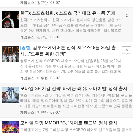
어 등 주요 게임의 피규어, 굿즈를 구매할 수 있습니다. 신상품이 순차적
게임뉴스 |
김규만
|
08-07
으로 추가될 예정이며 이용자는 사이트에서 국가를 한국으로 설정해 이
용 가능합니다....
한국e스포츠협회, e스포츠 국가대표 유니폼 공개
2
한국e스포츠협회가 한국 도자기의 절제미와 강인함을 담은 e스
포츠 국가대표 공식 유니폼과 캡슐 컬렉션을 공개했다. 이번 유니
폼은 아시안게임 및 사전 행사에서 착용될 예정이며, 일상복으로
구성된 컬렉션은 오는 8월 28일부터 골스튜디오 공식 홈페이지
게임뉴스 |
김규만
|
08-07
와 무신사, 오프라인 매장에서 판매된다. 다만 아시안게임 결선에
서는 대회 규정에 따라 별도의 유니폼을 착용할 계획이다....
[종합]
컴투스-에이버튼 신작 '제우스' 8월 26일 출
8
시…"모두를 위한 경쟁"
컴투스가 신작 MMORPG '제우스: 오만의 신'을 8월 26일 낮 12시
정식 출시한다. 넥슨 부사장 출신 김대훤 대표가 이끄는 에이버튼
의 첫 작품이다. 컴투스는 7일 쇼케이스를 열고 출시일과 함께 핵
심 콘텐츠, 유료화 정책, 운영 방향을 공개했다. 캐릭터명 선점은
게임뉴스 |
이두현
|
08-07
8월 13일 오후 8시 시작한다. '제우스: 오만의 신'은 최고신 제우스
의 오만으로 균열이...
모바일 SF 기갑 전략 '타이탄 러쉬: 서바이벌' 정식 출시
엔조이게임은 7일 SF 기갑 전략 게임 ‘타이탄 러쉬: 서바이벌’을 구글 플
레이와 애플 앱스토어에 정식 출시했다. 외계 괴수의 침공으로 붕괴한
미래를 배경으로 이용자는 직접 타이탄을 제작 및 조종하며 인류 생존을
위한 전투를 펼친다. 지휘관 모집, 피난처 운영, 연맹 협동 콘텐츠가 특징
게임뉴스 |
김규만
|
08-07
이며 출시를 기념해 접속 시 영웅 경험치와 다이아몬드 등 다양한 성장
지원 보상을 제공한다. 상세 내용은 공식 커뮤니티에서 확인 가능하다....
모바일 파밍 MMORPG, '히어로 랜드M' 정식 출시
오리엔조이는 7일 모바일 파밍 MMORPG 히어로 랜드M을 애플 앱스토