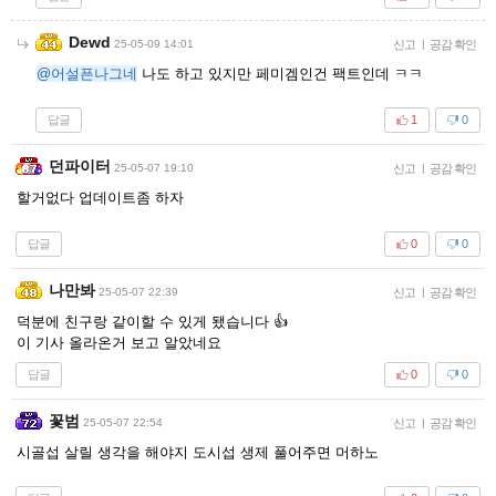
Dewd
25-05-09 14:01
신고
|
공감 확인
@어설픈나그네
나도 하고 있지만 페미겜인건 팩트인데 ㅋㅋ
답글
1
0
던파이터
25-05-07 19:10
신고
|
공감 확인
할거없다 업데이트좀 하자
답글
0
0
나만봐
25-05-07 22:39
신고
|
공감 확인
덕분에 친구랑 같이할 수 있게 됐습니다 👍
이 기사 올라온거 보고 알았네요
답글
0
0
꽃범
25-05-07 22:54
신고
|
공감 확인
시골섭 살릴 생각을 해야지 도시섭 생제 풀어주면 머하노