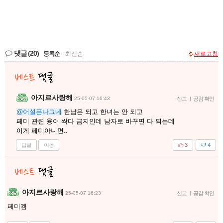
댓글
(20)
등록순
|
최신순
새로고침
아지르사랑해
25-05-07 16:43
신고
|
공감 확인
@어설픈나그네
한남은 되고 한녀는 안 되고
페미 관련 용어 싹다 금지인데 남자로 바꾸면 다 되는데
이게 페미아니면..
답글
이동
3
4
아지르사랑해
25-05-07 16:23
신고
|
공감 확인
페미겜