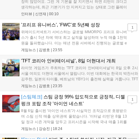
장히 많았어요. 그런 게 기본을 잘 지키면서 하면 리턴이 크다고
생각하는데, 최근 기본기가 안 지켜지고 있는 상태로 그런 플레이
를 추구하다 보니까 팀적으로 안 좋은 사고가 계속 많이 났던 것
인터뷰 |
신연재
|
00:10
같습니다." T1은 6일 서울 종로구 치지직 롤파크에서 열린 '2026
LoL 챔피언스 코리아(LCK)'...
'프리프 유니버스', 'FWC'로 5년째 성장
1
위메이드커넥트가 서비스하는 글로벌 MMORPG 프리프 유니버
스가 출시 5년 차에 역대 최고 실적을 달성하며 누적 매출 1천억
원을 돌파했습니다. 이는 매년 전용 서버에서 진행되는 글로벌 e
스포츠 대회 FWC의 영향이 큽니다. FWC는 이용자가 동일한 조
게임뉴스 |
김병호
|
23:55
건에서 시즌을 함께 즐기는 구조로, 올해 4월 시작된 FWC 2026
은 전년 대비 매출과 이용자 지표가 대폭 상승하는 성과를 냈습니
'TFT 코리아 인비테이셔널', 8일 더현대서 개최
다. 오는 10월 필리핀 마닐라에서 총상금 11만 달러 규모의 제4회
라이엇 게임즈가 주최하는 'TFT 코리아 인비테이셔널'이 8일 오후 2시
FWC 그랜드 파이널이 개최될 예정이며, 위메이드커넥트는 이를
서울 여의도 더현대 서울에서 열립니다. 이번 대회에는 한국의 박찬서와
통해 커뮤니티 중심의 장기 성장 모델을 지속할 방침입니다....
김주한, 일본의 타이틀, 베트남의 YBY1이 출전해 실력을 겨룹니다. TFT
는 소속팀 없이 개인 자격으로 참가하는 독특한 대회 구조를 가지며, 누
게임뉴스 |
김병호
|
23:35
구나 참여 가능한 '소파에서 왕관까지'라는 철학을 실천하고 있습니다.
17일까지 이어지는 이번 행사는 신규 세트 체험과 공연 등 다양한 즐길
[스팀체크]
스팀 긍정 99% 압도적으로 긍정적, 디젤
1
거리를 제공하며, 이후 현대백화점 판교점에서도 행사가 이어질 예정입
펑크 포탑 조작 '아이언 네스트'
니다. 연말에는 라스베이거스 오픈이 개최됩니다....
8월 6일 출시된 '아이언 네스트'가 사실적인 조작감으로 호평받으
며 스팀 신작 매출 상위권에 올랐습니다. '이터널 리턴'은 8월 13
일 정규 시즌 개막을 앞두고 프리시즌을 시작해 국내 매출 1위를
기록했습니다. 25주년을 맞은 '고스트 리콘' 시리즈는 8월 6일 쇼
게임뉴스 |
강승진
|
18:24
케이스와 함께 대규모 할인을 진행하며 순위가 급상승했고, 신작
'마블 투혼: 파이팅 소울즈'와 레트로 수리 시뮬레이션 '리스토