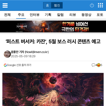
홈
웹진
전체
주요
인터뷰
기획
칼럼
리뷰
동영상
포토
'퍼스트 버서커: 카잔', 5월 보스 러시 콘텐츠 예고
윤홍만 기자
(
Nowl@inven.co.kr
)
2025-05-09 18:29
Google 선호 출처 추가
4
5