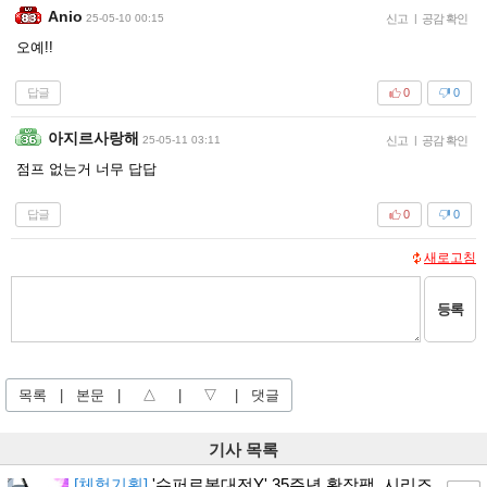
Anio
25-05-10 00:15
신고
|
공감 확인
오예!!
답글
0
0
아지르사랑해
25-05-11 03:11
신고
|
공감 확인
점프 없는거 너무 답답
답글
0
0
새로고침
등록
목록
|
본문
|
△
|
▽
|
댓글
기사 목록
[체험기획]
'슈퍼로봇대전Y' 35주년 확장팩, 시리즈