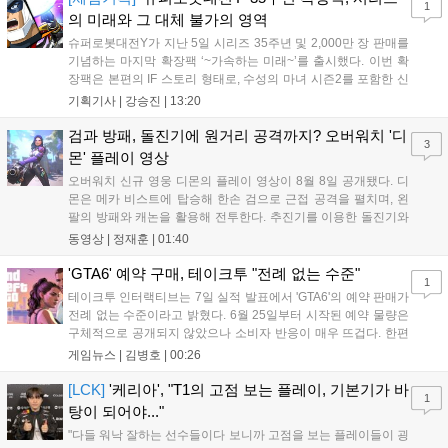
1
의 미래와 그 대체 불가의 영역
슈퍼로봇대전Y가 지난 5일 시리즈 35주년 및 2,000만 장 판매를
기념하는 마지막 확장팩 ‘~가속하는 미래~’를 출시했다. 이번 확
장팩은 본편의 IF 스토리 형태로, 수성의 마녀 시즌2를 포함한 신
규 참전작과 크로스오버 합체기를 선보이며 작품을 완결 짓는다.
기획기사 |
강승진
|
13:20
기존 연출의 한계와 로봇 게임 시장의 어려움 속에서도 팬들이 원
하는 몰입감 있는 서사와 조합을 구현하며 시리즈의 미래를 향한
검과 방패, 돌진기에 원거리 공격까지? 오버워치 '디
3
새로운 가능성을 제시했다....
몬' 플레이 영상
오버워치 신규 영웅 디몬의 플레이 영상이 8월 8일 공개됐다. 디
몬은 메카 비스트에 탑승해 한손 검으로 근접 공격을 펼치며, 왼
팔의 방패와 캐논을 활용해 전투한다. 추진기를 이용한 돌진기와
참격 형태의 궁극기를 보유했고, 메카 파괴 시 맨몸으로 기관총을
동영상 |
정재훈
|
01:40
사용하는 특징이 있다. 디몬은 오는 8월 12일 시작되는 시즌4 부
산의 영웅들 업데이트를 통해 정식 출시될 예정이다....
'GTA6' 예약 구매, 테이크투 "전례 없는 수준"
1
테이크투 인터랙티브는 7일 실적 발표에서 'GTA6'의 예약 판매가
전례 없는 수준이라고 밝혔다. 6월 25일부터 시작된 예약 물량은
구체적으로 공개되지 않았으나 소비자 반응이 매우 뜨겁다. 한편
11월 19일 PS5와 Xbox 시리즈 X|S로 정식 출시될 예정이며, 록
게임뉴스 |
김병호
|
00:26
스타 게임즈는 한국 시각 28일 오전 4시 넷플릭스를 통해 장편 영
상 'Grand Theft Auto VI: An Extended Look'을 최초 공개할 계획
[LCK]
'케리아', "T1의 고점 보는 플레이, 기본기가 바
1
이다....
탕이 되어야..."
"다들 워낙 잘하는 선수들이다 보니까 고점을 보는 플레이들이 굉