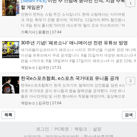
[Steam Pick]
이번 주 스팀에 쏟아진 신작, 지금 주목
1
리'도 스팀에 정식 출시되었습니다....
할 게임은?
인벤이 전하는 스팀 주간 소식입니다. 현재 스팀에서는 '사이버펑
크 게임 축제'가 진행 중이며, '위쳐3'는 11일까지 80% 할인합니
다. 6일 정식 출시된 '아이언 네스트'와 '필드 오브 미스트리아', '커
세어 코브'가 호평받고 있습니다. 한편, 7일 출시된 '마블 투혼'은
기획기사 |
윤홍만
|
17:44
태그 시스템에 대한 호불호가 갈리며 복합적 평가를 기록 중입니
다. 유비소프트의 '고스트리콘: 와일드랜드'는 7년 만의 대규모 업
30주년 기념! '페르소나' 애니메이션 전편 유튜브 방영
데이트 '라스트 라이츠'와 함께 95% 할인 중입니다....
세가퍼블리싱코리아가 페르소나 시리즈 30주년을 기념해 관련 애니메
이션을 유튜브에서 무료 공개합니다. 8월 31일까지 극장판 페르소나3 4
편을 시작으로, 8월 18일부터 9월 17일까지 페르소나4 더 골든 12화, 9
월 15일부터 10월 14일까지 페르소나5 시리즈가 순차 공개됩니다. 또한
게임뉴스 |
김규만
|
17:21
8월 16일까지 SNS를 통해 축하 메시지를 모집하며, 선정된 내용은 기념
영상 및 대형 전광판에 소개될 예정입니다....
한국e스포츠협회, e스포츠 국가대표 유니폼 공개
2
한국e스포츠협회가 한국 도자기의 절제미와 강인함을 담은 e스
포츠 국가대표 공식 유니폼과 캡슐 컬렉션을 공개했다. 이번 유니
폼은 아시안게임 및 사전 행사에서 착용될 예정이며, 일상복으로
구성된 컬렉션은 오는 8월 28일부터 골스튜디오 공식 홈페이지
게임뉴스 |
김규만
|
17:04
와 무신사, 오프라인 매장에서 판매된다. 다만 아시안게임 결선에
서는 대회 규정에 따라 별도의 유니폼을 착용할 계획이다....
목록
검색
로그인
PC화면
퀵링크
설정
청소년보호정책
이용약관
개인정보처리방침