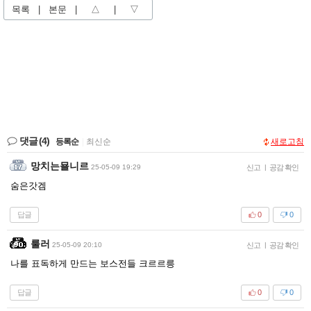
목록
|
본문
|
△
|
▽
댓글
(4)
등록순
|
최신순
새로고침
망치는묠니르
25-05-09 19:29
신고
|
공감 확인
숨은갓겜
답글
0
0
룰러
25-05-09 20:10
신고
|
공감 확인
나를 표독하게 만드는 보스전들 크르르릉
답글
0
0