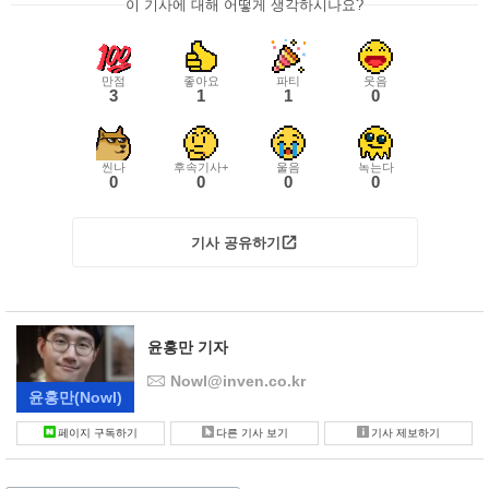
이 기사에 대해 어떻게 생각하시나요?
만점
좋아요
파티
웃음
3
1
1
0
씬나
후속기사+
울음
녹는다
0
0
0
0
기사 공유하기
윤홍만 기자
Nowl@inven.co.kr
윤홍만
(Nowl)
페이지 구독하기
다른 기사 보기
기사 제보하기