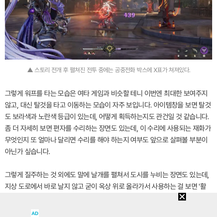
▲ 스토리 전개 후 펼쳐진 전투 중에는 공중전화 박스에 X표가 쳐져있다.
그렇게 워프를 타는 모습은 여타 게임과 비슷할 테니 이번엔 최대한 보여주지
않고, 대신 탈것을 타고 이동하는 모습이 자주 보입니다. 아이템창을 보면 탈것
도 보라색과 노란색 등급이 있는데, 어떻게 획득하는지도 관건일 것 같습니다.
좀 더 자세히 보면 편자를 수리하는 장면도 있는데, 이 수리에 사용되는 재화가
무엇인지 또 얼마나 달리면 수리를 해야 하는지 여부도 앞으로 살펴볼 부분이
아닌가 싶습니다.
그렇게 질주하는 것 외에도 말에 날개를 펼쳐서 도시를 누비는 장면도 있는데,
지상 도로에서 바로 날지 않고 굳이 옥상 위로 올라가서 사용하는 걸 보면 '활
강'을 진화시킨 버전으로 보입니다. 보통 '활강'은 스태미나를 쓰거나 혹은 별도
의 게이지를 쓰곤 했는데, 이번엔 그런 거 없이 쭉 날아다니는 걸 봐서는 이동
AD