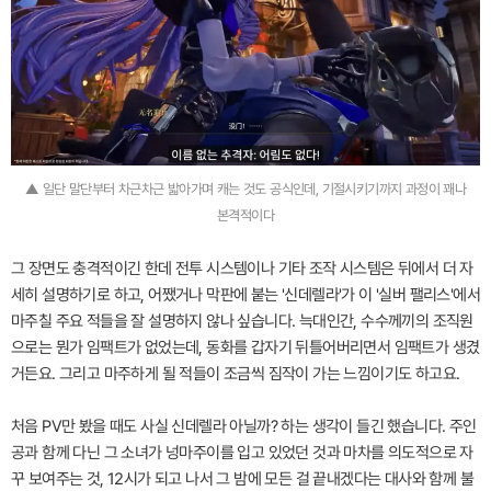
▲ 일단 말단부터 차근차근 밟아가며 캐는 것도 공식인데, 기절시키기까지 과정이 꽤나
본격적이다
그 장면도 충격적이긴 한데 전투 시스템이나 기타 조작 시스템은 뒤에서 더 자
세히 설명하기로 하고, 어쨌거나 막판에 붙는 '신데렐라'가 이 '실버 팰리스'에서
마주칠 주요 적들을 잘 설명하지 않나 싶습니다. 늑대인간, 수수께끼의 조직원
으로는 뭔가 임팩트가 없었는데, 동화를 갑자기 뒤틀어버리면서 임팩트가 생겼
거든요. 그리고 마주하게 될 적들이 조금씩 짐작이 가는 느낌이기도 하고요.
처음 PV만 봤을 때도 사실 신데렐라 아닐까? 하는 생각이 들긴 했습니다. 주인
공과 함께 다닌 그 소녀가 넝마주이를 입고 있었던 것과 마차를 의도적으로 자
꾸 보여주는 것, 12시가 되고 나서 그 밤에 모든 걸 끝내겠다는 대사와 함께 불