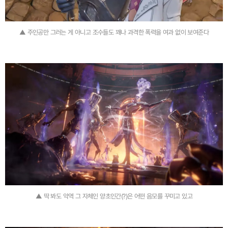
▲ 주인공만 그러는 게 아니고 조수들도 꽤나 과격한 폭력을 여과 없이 보여준다
▲ 딱 봐도 악역 그 자체인 양초인간(?)은 어떤 음모를 꾸미고 있고