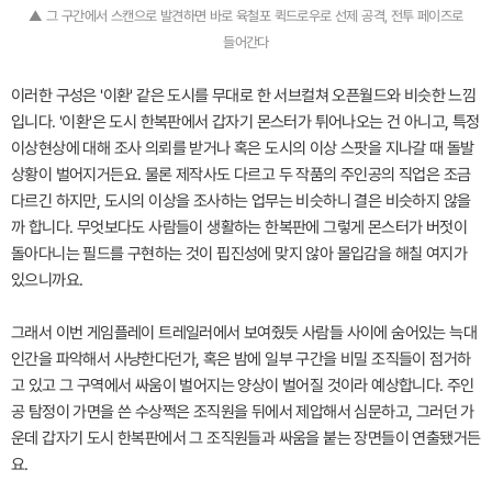
▲ 그 구간에서 스캔으로 발견하면 바로 육철포 퀵드로우로 선제 공격, 전투 페이즈로
들어간다
이러한 구성은 '이환' 같은 도시를 무대로 한 서브컬쳐 오픈월드와 비슷한 느낌
입니다. '이환'은 도시 한복판에서 갑자기 몬스터가 튀어나오는 건 아니고, 특정
이상현상에 대해 조사 의뢰를 받거나 혹은 도시의 이상 스팟을 지나갈 때 돌발
상황이 벌어지거든요. 물론 제작사도 다르고 두 작품의 주인공의 직업은 조금
다르긴 하지만, 도시의 이상을 조사하는 업무는 비슷하니 결은 비슷하지 않을
까 합니다. 무엇보다도 사람들이 생활하는 한복판에 그렇게 몬스터가 버젓이
돌아다니는 필드를 구현하는 것이 핍진성에 맞지 않아 몰입감을 해칠 여지가
있으니까요.
그래서 이번 게임플레이 트레일러에서 보여줬듯 사람들 사이에 숨어있는 늑대
인간을 파악해서 사냥한다던가, 혹은 밤에 일부 구간을 비밀 조직들이 점거하
고 있고 그 구역에서 싸움이 벌어지는 양상이 벌어질 것이라 예상합니다. 주인
공 탐정이 가면을 쓴 수상쩍은 조직원을 뒤에서 제압해서 심문하고, 그러던 가
운데 갑자기 도시 한복판에서 그 조직원들과 싸움을 붙는 장면들이 연출됐거든
요.