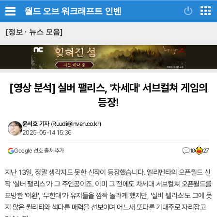
월드 오브 워크래프트
인벤
[정보 · 뉴스 모음]
[영상 분석]
실버 팰리스, '차세대' 서브컬쳐 게임의
등장!
윤서호 기자
(
Ruudi@inven.co.kr
)
2025-05-14 15:36
Google 선호 출처 추가
10
27
지난 13일, 정말 생각지도 못한 신작이 등장했습니다. 엘리멘타의 오픈월드 신
작 '실버 팰리스'가 그 주인공이죠. 이미 그 전에도 차세대 서브컬쳐 오픈월드를
표방한 '이환', '무한대'가 유저들을 깜짝 놀라게 했지만, '실버 팰리스'도 그에 못
지 않은 퀄리티와 색다른 매력을 선보이며 어느새 또다른 기대주로 자리잡고