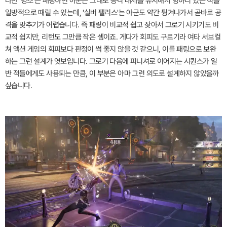
다만 '명조'는 패링하면 아군은 그대로 공격 태세를 유지해서 멍하니 있는 적을
일방적으로 때릴 수 있는데, '실버 팰리스'는 아군도 약간 튕겨나가서 곧바로 공
격을 맞추기가 어렵습니다. 즉 패링이 비교적 쉽고 잦아서 그로기 시키기도 비
교적 쉽지만, 리턴도 그만큼 작은 셈이죠. 게다가 회피도 구르기라 여타 서브컬
쳐 액션 게임의 회피보다 판정이 썩 좋지 않을 것 같으니, 이를 패링으로 보완
하는 그런 설계가 엿보입니다. 그로기 다음에 피니셔로 이어지는 시퀀스가 일
반 적들에게도 사용되는 만큼, 이 부분은 아마 그런 의도로 설계하지 않았을까
싶습니다.