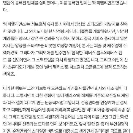
탭탭에 등록된 업체를 살펴봤더니, 이를 등록한 업체는 '해피엘리먼츠'였습니
다.
'해피엘리먼츠'는 서브컬쳐 유저들 사이에서 앙상블 스타즈!!의 개발사로 친숙
한 곳입니다. 그 외에도 다양한 남성향 게임과 퍼즐류를 개발해왔지만, 남성향
게임들은 앙스타 같은 큰 성과를 유지하지 못하고 결국 서비스 종료하고 일본
지사는 앙상블 스타즈!!를 비롯한 여성향 게임에, 본사는 퍼즐 및 캐주얼에 주
력해왔죠. 그러다가 그리모어를 인수한 뒤 합작한 '리버스 블루X리버스 엔
드'를 선보이면서 그 스펙트럼을 다시 확장하고 있었습니다. 그리고 이번에 산
하 스튜디오가 개발 중인 '실버 팰리스'로 서브컬쳐 오픈월드에 본격 도전하는
셈이죠.
이러한 행보는 그간 서브컬쳐 오픈월드 게임을 만들었던 회사와 다소 결이 다
릅니다. 그렇지만 이러한 경험이 '실버 팰리스'의 색채를 기존의 오픈월드 게임
과 다소 결이 다르게 만든 원동력처럼 보입니다. 순정만화를 연상케하는 섬세
하고 디테일하게 다듬어낸 빛의 처리와 복잡다단한 빅토리아풍 양식의 각종 장
식, 그리고 집요할 정도로 세밀하게 다듬어낸 눈동자의 미를 보면 그간 보아왔
던 애니메이션풍과는 또다른 면이 보이거든요. 앞서 말한 걸 좀 더 부연설명하
자면, 순정만화의 스타일을 바탕으로 대중성도 챙기면서 퀄리티를 극도로 끌어