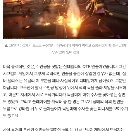
▲ 그러더니 갑자기 보스로 등장해서 주인공에게 하이킥 먹이고 스톰핑까지 할 줄은...대체
무슨 일이 있던 걸까
더욱 충격적인 것은, 주인공을 짓밟는 신데렐라의 QTE 연출이었습니다. 그간
서브컬쳐 게임에서 그렇게 폭력적인 연출을 중간에 삽입한 경우가 없는데, '실
버 팰리스'는 유달리 이 부분을 꽤나 사실적이고 디테일하게 담아냈죠. 그뿐만
아닙니다. 보스전에 앞서 주인공 탐정이 뒤에서 적의 목을 졸라 제압을 시도하
고, 마운트 자세에서 서로 투닥거리다가 목덜미에 마취 주사를 꽂아넣는 장면
도 있었죠. 그리고 플레이어블 캐릭터 중 한 명은 그로기 상태의 적의 안면을
무릎으로 강타한 뒤 뒤로 돌아들어가 목덜미에 주사를 꽂는 피니셔를 보여주기
도 했고요.
사실 유저의 분신인 주인공을 험하게 굴리는 건 서브컬쳐 게임에서 드물지는