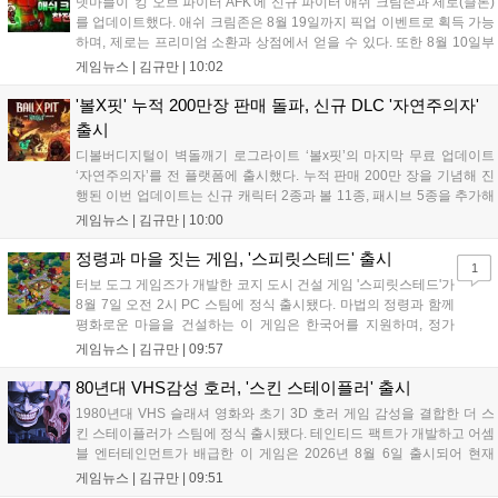
넷마블이 '킹 오브 파이터 AFK'에 신규 파이터 애쉬 크림존과 제로(클론)
를 업데이트했다. 애쉬 크림존은 8월 19일까지 픽업 이벤트로 획득 가능
하며, 제로는 프리미엄 소환과 상점에서 얻을 수 있다. 또한 8월 10일부
터 14일까지 럭키 엘피 이벤트로 론을, 13일부터 26일까지 트로피칼 아
게임뉴스 |
김규만
|
10:02
일랜드 이벤트로 펫 블레이즈와 팝시를 선보일 예정이다. 이번 업데이트
로 전략적 전투의 재미가 더욱 강화될 것으로 기대된다....
'볼X핏' 누적 200만장 판매 돌파, 신규 DLC '자연주의자'
출시
디볼버디지털이 벽돌깨기 로그라이트 ‘볼x핏’의 마지막 무료 업데이트
‘자연주의자’를 전 플랫폼에 출시했다. 누적 판매 200만 장을 기념해 진
행된 이번 업데이트는 신규 캐릭터 2종과 볼 11종, 패시브 5종을 추가해
전략적 재미를 높였다. 게임은 PC와 콘솔, 모바일에서 한글판으로 즐길
게임뉴스 |
김규만
|
10:00
수 있으며, 개발사는 조만간 게임과 관련한 새로운 소식을 전할 예정이
라고 밝혀 향후 행보에 기대감을 모으고 있다. 상세 정보는 공식 홈페이
정령과 마을 짓는 게임, '스피릿스테드' 출시
1
지에서 확인 가능하다....
터보 도그 게임즈가 개발한 코지 도시 건설 게임 '스피릿스테드'가
8월 7일 오전 2시 PC 스팀에 정식 출시됐다. 마법의 정령과 함께
평화로운 마을을 건설하는 이 게임은 한국어를 지원하며, 정가
10,700원에서 10% 할인된 9,630원에 판매된다. 플레이어는 어
게임뉴스 |
김규만
|
09:57
드벤처 모드와 크리에이티브 모드를 통해 자유롭게 마을을 꾸미
고 정령을 활용해 공동체를 성장시킬 수 있다. 따뜻한 손그림 그
80년대 VHS감성 호러, '스킨 스테이플러' 출시
래픽이 특징이며, 부담 없이 즐길 수 있는 힐링 게임으로 기대를
1980년대 VHS 슬래셔 영화와 초기 3D 호러 게임 감성을 결합한 더 스
모으고 있다....
킨 스테이플러가 스팀에 정식 출시됐다. 테인티드 팩트가 개발하고 어셈
블 엔터테인먼트가 배급한 이 게임은 2026년 8월 6일 출시되어 현재
15,000원에 판매 중이다. 캐리언 시티를 배경으로 연쇄살인 사건을 추적
게임뉴스 |
김규만
|
09:51
하는 두 형사의 이야기를 다루며, 거친 복고풍 그래픽과 블랙 코미디를