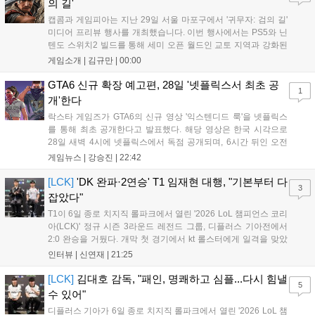
의 길'
다르지만, 특유의 통쾌한 손맛과 다크 판타지 분위기를 충실히 담아내어
캡콤과 게임피아는 지난 29일 서울 마포구에서 '귀무자: 검의 길'
시리즈 팬과 신규 이용자 모두에게 새로운 재미를 선사할 예정이다....
미디어 프리뷰 행사를 개최했습니다. 이번 행사에서는 PS5와 닌
텐도 스위치2 빌드를 통해 세미 오픈 월드인 교토 지역과 강화된
액션 시스템을 공개했습니다. 주인공 미야모토 무사시가 오니를
게임소개 |
김규만
|
00:00
정화하는 과정을 담았으며, 패링과 혼 흡수 등 전략적 전투 요소
가 특징입니다. 정식 출시를 앞두고 탄탄한 게임성을 선보여 기대
GTA6 신규 확장 예고편, 28일 '넷플릭스서 최초 공
1
감을 높였습니다....
개'한다
락스타 게임즈가 GTA6의 신규 영상 '익스텐디드 룩'을 넷플릭스
를 통해 최초 공개한다고 발표했다. 해당 영상은 한국 시각으로
28일 새벽 4시에 넷플릭스에서 독점 공개되며, 6시간 뒤인 오전
10시부터 공식 유튜브와 홈페이지에서도 확인할 수 있다. 기존보
게임뉴스 |
강승진
|
22:42
다 게임플레이 비중이 클 것으로 기대되는 가운데, 넷플릭스와의
이례적인 협업이 향후 게임 마케팅 방식에 어떤 변화를 가져올지
[LCK]
'DK 완파·2연승' T1 임재현 대행, "기본부터 다
3
전 세계 팬들의 이목이 쏠리고 있다....
잡았다"
T1이 6일 종로 치지직 롤파크에서 열린 '2026 LoL 챔피언스 코리
아(LCK)' 정규 시즌 3라운드 레전드 그룹, 디플러스 기아전에서
2:0 완승을 거뒀다. 개막 첫 경기에서 kt 롤스터에게 일격을 맞았
지만, 젠지 e스포츠의 홈 경기에서 원정 승리를 챙기며 분위기를
인터뷰 |
신연재
|
21:25
다잡은 T1은 이날 게임에서는 경기력이 완전히 제 궤도에 오른 듯
한 모습이었다. 다음은...
[LCK]
김대호 감독, "패인, 명쾌하고 심플...다시 힘낼
5
수 있어"
디플러스 기아가 6일 종로 치지직 롤파크에서 열린 '2026 LoL 챔