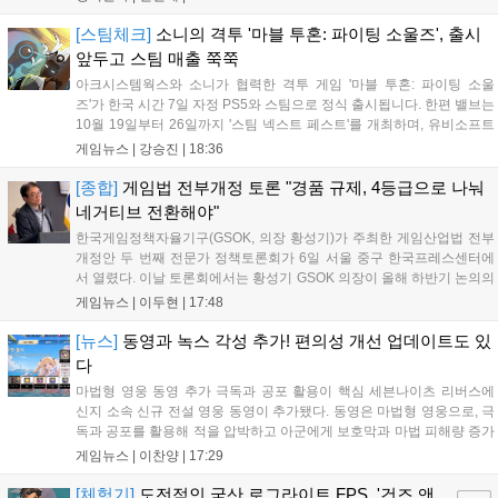
이번 패배로 플레이-인 진출 실패를 확정했다. 1세트, 키움 DRX
의 출발이 매우 좋...
[스팀체크]
소니의 격투 '마블 투혼: 파이팅 소울즈', 출시
앞두고 스팀 매출 쭉쭉
아크시스템웍스와 소니가 협력한 격투 게임 '마블 투혼: 파이팅 소울
즈'가 한국 시간 7일 자정 PS5와 스팀으로 정식 출시됩니다. 한편 밸브는
10월 19일부터 26일까지 '스팀 넥스트 페스트'를 개최하며, 유비소프트
의 '더 디비전 리서전스'가 스팀에 출시되었고, 농장 시뮬레이션 '돌록 타
게임뉴스 |
강승진
|
18:36
운'은 얼리액세스를 마치고 정식 서비스를 시작했습니다. 이번 신작들은
각기 다른 장르에서 이용자들의 기대를 모으고 있습니다....
[종합]
게임법 전부개정 토론 "경품 규제, 4등급으로 나눠
네거티브 전환해야"
한국게임정책자율기구(GSOK, 의장 황성기)가 주최한 게임산업법 전부
개정안 두 번째 전문가 정책토론회가 6일 서울 중구 한국프레스센터에
서 열렸다. 이날 토론회에서는 황성기 GSOK 의장이 올해 하반기 논의의
주요 쟁점과 성과를 짚은 데 이어, 박종현 한양대 법학전문대학원 교수
게임뉴스 |
이두현
|
17:48
가 게임진흥원 등 게임 관련 거버넌스를, 이병찬 법무법인 온새미로 변
호사가 게임 등...
[뉴스]
동영과 녹스 각성 추가! 편의성 개선 업데이트도 있
다
마법형 영웅 동영 추가 극독과 공포 활용이 핵심 세븐나이츠 리버스에
신지 소속 신규 전설 영웅 동영이 추가됐다. 동영은 마법형 영웅으로, 극
독과 공포를 활용해 적을 압박하고 아군에게 보호막과 마법 피해량 증가
를 제공하는 것이 특징이다. 패시브 황천의 동행자는 동영의 핵심이다.
게임뉴스 |
이찬양
|
17:29
자신은 공격력에 비례해 효과 적중이 증가하고, 사망 시 불굴 상태로 부
활한다. 모...
[체험기]
도전적인 국산 로그라이트 FPS, '건즈 앤