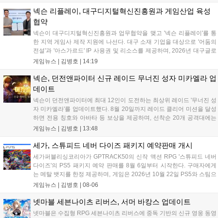
공개와 '게이트 오브 게이츠'의 추가 정보를 발표할 계획입니다.
또한 '테르비스'는 일본 코미케에 출품하며 해외 시장 공략을 강화
넥슨 리플레이, 대구디지털혁신진흥원과 게임산업 육성
합니다. 김태영 대표는 내년 신작 출시를 위해 하반기 적극적인
협약
사업 일정을 추진하고 주주가치 제고에 힘쓰겠다고 밝혔습니
넥슨이 대구디지털혁신진흥원과 업무협약을 맺고 '넥슨 리플레이'를 통
다....
한 지역 게임사 제작 지원에 나선다. 대구 소재 기업을 대상으로 '어둠의
전설'과 '아스가르드' IP 사용권 및 리소스를 제공하며, 2026년 대구글로
벌게임센터 제작지원 사업으로 추진된다. 넥슨은 심사에 직접 참여해 완
게임뉴스 |
김병호
|
14:19
성도 높은 신작 발굴을 도울 예정이며, 향후 지역 게임산업과의 동반 성
장을 위한 협력을 지속 확대해 나갈 방침이다....
넥슨, 던전앤파이터 신규 레이드 무너진 성자 미카엘라 업
데이트
넥슨이 던전앤파이터에 최대 12인이 도전하는 최상위 레이드 '무너진 성
자 미카엘라'를 업데이트했다. 8월 20일까지 레이드 클리어 미션을 달성
하면 전용 칭호와 아바타 등 보상을 제공하며, 선착순 20개 공격대에는
명예 보상을 지급한다. 또한 9월 10일까지 서비스 21주년 기념 이벤트가
게임뉴스 |
김병호
|
13:48
진행되어 전직 변경의 서와 아바타 풀세트 등을 증정하며, 낚시 미니게
임인 아라드 수족관 메이커를 통해 다양한 아이템을 교환할 수 있다. 상
세가, 스튜피드 네버 다이즈 패키지 예약판매 개시
세 정보는 공식 홈페이지에서 확인 가능하다....
세가퍼블리싱코리아가 GPTRACK50의 신작 액션 RPG '스튜피드 네버
다이즈'의 PS5 패키지 예약 판매를 8월 6일부터 시작한다. 구매자에게
는 메탈 뱃지를 한정 제공하며, 게임은 2026년 10월 22일 PS5와 스팀으
로 정식 출시된다. 좀비 주인공 데이비가 보디 해킹과 스타일 이트 능력
게임뉴스 |
김병호
|
08-06
을 활용해 이세계 던전을 공략하는 하극상 액션이 특징이며, 디지털 디
럭스판 등 다양한 에디션도 함께 발매될 예정이다....
넷마블 세븐나이츠 리버스, 서머 바캉스 업데이트
넷마블은 수집형 RPG 세븐나이츠 리버스에 중독 기반의 신규 영웅 동영