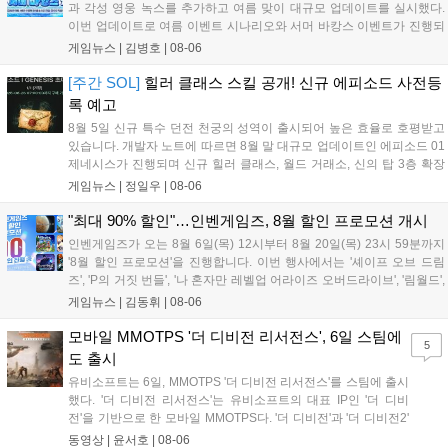
과 각성 영웅 녹스를 추가하고 여름 맞이 대규모 업데이트를 실시했다.
이번 업데이트로 여름 이벤트 시나리오와 서머 바캉스 이벤트가 진행되
며, 7일간 출석 시 수영복 세인 코스튬과 전설 장신구 상자 등 풍성한 보
게임뉴스 |
김병호
|
08-06
상을 제공한다. 또한 미션 수행을 통해 장비를 강화하는 비스킷의 모루
이벤트도 열리며, 강화 횟수에 따른 보상과 상위 100명에게는 특별 랭킹
[주간 SOL]
힐러 클래스 스킬 공개! 신규 에피소드 사전등
보상이 주어진다. 넷마블은 이번 이벤트를 통해 이용자들에게 다채로운
록 예고
즐길 거리를 제공할 예정이다....
8월 5일 신규 특수 던전 천궁의 성역이 출시되어 높은 효율로 호평받고
있습니다. 개발자 노트에 따르면 8월 말 대규모 업데이트인 에피소드 01
제네시스가 진행되며 신규 힐러 클래스, 월드 거래소, 신의 탑 3층 확장
등이 예고되었습니다. 또한 8일에는 신권 선출이 예정되어 있어 게임 내
게임뉴스 |
정일우
|
08-06
판도 변화가 예상되며, 사전 등록과 다양한 이벤트가 함께 진행 중입니
다....
"최대 90% 할인"…인벤게임즈, 8월 할인 프로모션 개시
인벤게임즈가 오는 8월 6일(목) 12시부터 8월 20일(목) 23시 59분까지
'8월 할인 프로모션'을 진행합니다. 이번 행사에서는 '셰이프 오브 드림
즈', 'P의 거짓 번들', '나 혼자만 레벨업 어라이즈 오버드라이브', '림월드',
'아랑전설 시티 오브 더 울브스', '팰월드' 등 인기 타이틀을 최대 90% 할
게임뉴스 |
김동휘
|
08-06
인된 가격에 제공합니다. 인벤게임즈를 통해 구매 시 할인가 적용은 물
론 네이버페이 포인트 추가 적립 혜택도 받을 수 있으며, 자세한 내용은
모바일 MMOTPS '더 디비전 리서전스', 6일 스팀에
5
공식 네이버 스마트 스토어에서 확인 가능합니다....
도 출시
유비소프트는 6일, MMOTPS '더 디비전 리서전스'를 스팀에 출시
했다. '더 디비전 리서전스'는 유비소프트의 대표 IP인 '더 디비
전'을 기반으로 한 모바일 MMOTPS다. '더 디비전'과 '더 디비전2'
사이의 시기를 배경으로 하고 있으며, 완전히 새로운 독립형 스토
동영상 |
윤서호
|
08-06