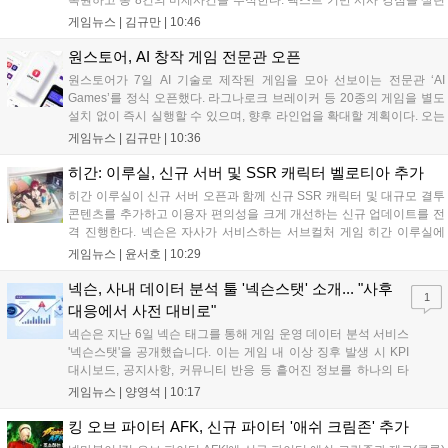
복원하고 총 8건의 미제사건을 추적한다. 텍스트 기반 서사 강점을 살린
이번 게임은 정보 조합과 사건 재구성이 핵심이며, 현재 스팀 상점 페이
게임뉴스 |
김규만
|
10:46
지가 공개되었다. 반지하게임즈는 2027년 상반기 정식 출시를 목표로
개발에 박차를 가하고 있다....
원스토어, AI 창작 게임 전문관 오픈
원스토어가 7일 AI 기술로 제작된 게임을 모아 선보이는 전문관 ‘AI
Games’를 정식 오픈했다. 라그나로크 브레이커 등 20종의 게임을 별도
설치 없이 즉시 실행할 수 있으며, 향후 라인업을 확대할 계획이다. 오는
11일부터는 게임 실행 시 할인 쿠폰을 지급하는 오픈 기념 이벤트도 진
게임뉴스 |
김규만
|
10:36
행된다. 이번 서비스는 누구나 AI를 활용해 게임을 제작하고 유통할 수
있는 환경을 조성해 창작자와 이용자 모두에게 새로운 경험을 제공할 것
히간: 이루실, 신규 서버 및 SSR 캐릭터 벨로티아 추가
으로 기대된다....
히간 이루실이 신규 서버 오픈과 함께 신규 SSR 캐릭터 및 대규모 결투
콘텐츠를 추가하고 이용자 편의성을 크게 개선하는 신규 업데이트를 전
격 진행한다. 넥슨은 자사가 서비스하는 서브컬처 게임 히간 이루실에
신규 서버 'world3'을 개설하고 신규 캐릭터 및 이벤트 스토리를 포함한
게임뉴스 |
윤서호
|
10:29
대규모 콘텐츠 업데이트를 적용했다. 이번 업데이트를 통해 어둠 속 서
큐버스...
넥슨, 사내 데이터 분석 툴 '넥슨스탯' 소개... "사후
1
대응에서 사전 대비로"
넥슨은 지난 6일 넥슨 태그를 통해 게임 운영 데이터 분석 서비스
'넥슨스탯'을 공개했습니다. 이는 게임 내 이상 징후 발생 시 KPI
대시보드, 공지사항, 커뮤니티 반응 등 흩어진 정보를 하나의 타
임라인에 연결해 원인을 빠르게 파악하도록 돕는 관제 허브입니
게임뉴스 |
양영석
|
10:17
다. 현재 25개 이상의 프로젝트에 도입된 이 서비스는 사후 대응
중심의 운영 방식을 사전 대비 체계로 전환하며 데이터 기반의 효
킹 오브 파이터 AFK, 신규 파이터 '애쉬 크림존' 추가
율적인 의사결정을 지원하고 있습니다....