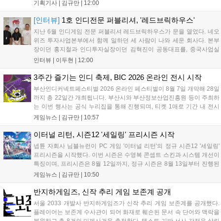
의 나라 설화 진행 등 4단계 과정을 통해 게임에 적응하며 공방합 750을
기획기사 |
김규만
|
12:00
목표로 성장하는 구조입니다. 이용자는 과제를 완수하며 동(V) 투발라
장비와 검은별 무기, 카라자드 장신구 등을 획득해 주요 콘텐츠에 진입
[인터뷰]
1호 인디전문 퍼블리셔, '레드브릭하우스'
할 수 있습니다....
지난 6월 인디게임 전문 퍼블리셔 레드브릭하우스가 문을 열었다. 네오
위즈 투자사업본부에서 함께 일하던 세 사람이 나와 세운 회사다. 본부
장이던 홍지철과 인디투자실장이던 김혁진이 공동대표를, 중국사업실
장이던 이민정이 이사를 맡았다. 출범 한 달여 만에 위메이드맥스의 전
인터뷰 |
이두현
|
12:00
략적 투자와 카카오벤처스 등 5개 벤처캐피털의 재무적 투자가 연달아
들어왔다. 서비스 중인...
3주간 즐기는 인디 축제, BIC 2026 온라인 전시 시작
부산인디커넥트페스티벌 2026 온라인 페스티벌이 8월 7일 개막해 28일
까지 총 22일간 개최됩니다. 부산시와 부산정보산업진흥원 등이 주최하
는 이번 행사는 공식 누리집을 통해 진행되며, 티켓 1매로 기간 내 전시
작을 제한 없이 체험할 수 있습니다. 일반 및 루키 부문 등 다양한 인디게
게임뉴스 |
김규만
|
10:57
임을 선보이며 개발자와의 소통 기능도 제공합니다. 장소 제약 없이 전
세계 누구나 참여 가능한 이번 행사는 역대 최대 규모로 열려 인디게임
이터널 리턴, 시즌12 '세일링' 프리시즌 시작
생태계 확장에 기여할 전망입니다....
넵튠 자회사 님블뉴런이 PC 게임 '이터널 리턴'의 정규 시즌12 '세일링'
프리시즌을 시작했다. 이번 시즌은 수영복 콘셉트 스킨과 시스템 개선이
특징이며, 프리시즌은 8월 12일까지, 정규 시즌은 8월 13일부터 진행된
다. 실험체 관찰일지 추가와 후반부 전략 강화를 위한 다중 크로노 스피
게임뉴스 |
김규만
|
10:50
어 도입 등 다양한 업데이트와 풍성한 이벤트가 마련되어 이용자들의 기
대를 모으고 있다....
반지하게임즈, 신작 추리 게임 보존계 공개
서울 2033 개발사 반지하게임즈가 신작 추리 게임 보존계를 공개했다.
플레이어는 보존계 수사관이 되어 화재로 훼손된 문서 속 단어와 맥락을