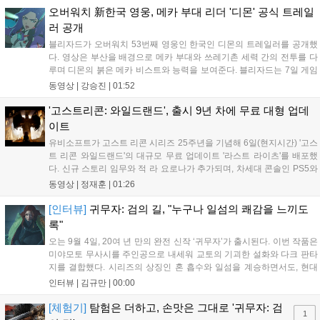
통해 밀도 높은 공포를 선사한다....
오버워치 新한국 영웅, 메카 부대 리더 '디몬' 공식 트레일
러 공개
블리자드가 오버워치 53번째 영웅인 한국인 디몬의 트레일러를 공개했
다. 영상은 부산을 배경으로 메카 부대와 쓰레기촌 세력 간의 전투를 다
루며 디몬의 붉은 메카 비스트와 능력을 보여준다. 블리자드는 7일 게임
플레이 영상 공개를 시작으로 10일 시즌4 트레일러를 선보이며, 11일 시
동영상 |
강승진
|
01:52
작되는 시즌4를 통해 디몬을 정식 출시할 예정이다. 향후 메카 부대와 탈
론의 대립이 본격화될 전망이다....
'고스트리콘: 와일드랜드', 출시 9년 차에 무료 대형 업데
이트
유비소프트가 고스트 리콘 시리즈 25주년을 기념해 6일(현지시간) '고스
트 리콘 와일드랜드'의 대규모 무료 업데이트 '라스트 라이츠'를 배포했
다. 신규 스토리 임무와 적 라 요로나가 추가되며, 차세대 콘솔인 PS5와
Xbox Series X|S에서 4K 60FPS를 지원한다. 또한 편의성 개선과 함께
동영상 |
정재훈
|
01:26
과거 콘텐츠가 복원되어 기존 및 신규 이용자 모두에게 새로운 즐길 거
리를 제공한다....
[인터뷰]
귀무자: 검의 길, "누구나 일섬의 쾌감을 느끼도
록"
오는 9월 4일, 20여 년 만의 완전 신작 ‘귀무자’가 출시된다. 이번 작품은
미야모토 무사시를 주인공으로 내세워 교토의 기괴한 설화와 다크 판타
지를 결합했다. 시리즈의 상징인 혼 흡수와 일섬을 계승하면서도, 현대
적인 검극 액션과 '무너뜨리기 일섬'을 더해 전투의 깊이를 더했다. 개발
인터뷰 |
김규만
|
00:00
진은 정해진 공략법 대신 플레이어의 선택에 따른 사무라이 액션을 구현
하고자 했으며, 실제 검술 전문가의 모션 캡처를 통해 리얼리티를 극대
[체험기]
탐험은 더하고, 손맛은 그대로 '귀무자: 검
1
화했다. 세계관을 새롭게 재구성한 이번 신작은 기존 시리즈와 설정은