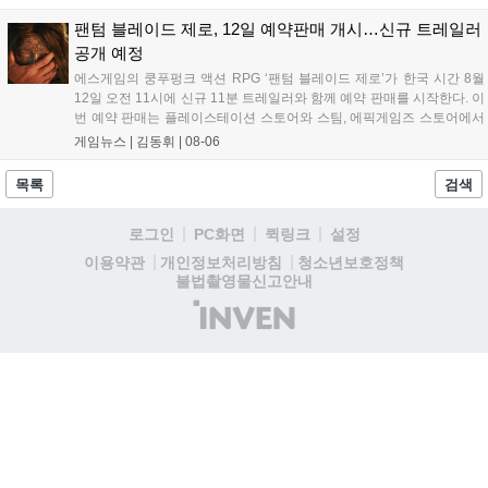
리와 캠페인을 선보인다. 뉴욕에서 발생한 ‘그린 포이즌’ 사태 속
의 디비전 요원이 되어...
팬텀 블레이드 제로, 12일 예약판매 개시…신규 트레일러
공개 예정
에스게임의 쿵푸펑크 액션 RPG ‘팬텀 블레이드 제로’가 한국 시간 8월
12일 오전 11시에 신규 11분 트레일러와 함께 예약 판매를 시작한다. 이
번 예약 판매는 플레이스테이션 스토어와 스팀, 에픽게임즈 스토어에서
진행되며, 개발이 완료된 게임은 10월 29일 정식 출시될 예정이다. 언리
게임뉴스 |
김동휘
|
08-06
얼 엔진 5로 제작된 이 게임은 홍콩 무협 영화에서 영감을 받은 화려한
콤보 액션과 세미 오픈월드 환경을 특징으로 한다....
목록
검색
로그인
PC화면
퀵링크
설정
청소년보호정책
이용약관
개인정보처리방침
불법촬영물신고안내
(주)
인
벤