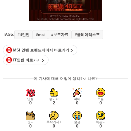
TAGS:
#it인벤
#보도자료
#플레이엑스포
#msi
MSI 인벤 브랜드페이지 바로가기
IT인벤 바로가기
이 기사에 대해 어떻게 생각하시나요?
만점
좋아요
파티
웃음
0
2
0
0
씬나
후속기사+
울음
녹는다
0
0
0
0