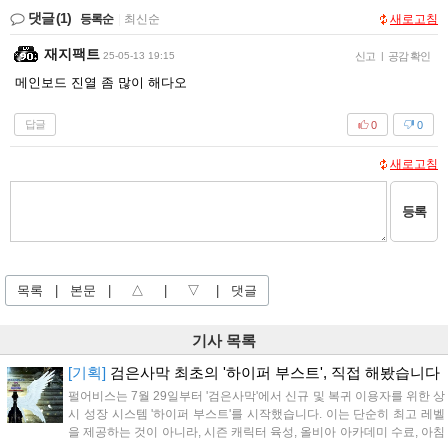
댓글
(1)
등록순
|
최신순
새로고침
재지팩트
25-05-13 19:15
신고
|
공감 확인
메인보드 진열 좀 많이 해다오
답글
0
0
새로고침
등록
목록
|
본문
|
△
|
▽
|
댓글
기사 목록
[기획]
검은사막 최초의 '하이퍼 부스트', 직접 해봤습니다
펄어비스는 7월 29일부터 '검은사막'에서 신규 및 복귀 이용자를 위한 상
시 성장 시스템 '하이퍼 부스트'를 시작했습니다. 이는 단순히 최고 레벨
을 제공하는 것이 아니라, 시즌 캐릭터 육성, 올비아 아카데미 수료, 아침