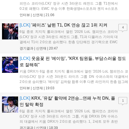
피언스 코리아(LCK)' 정규 시즌 3라운드 레전드 그룹 T1전에서
0:2로 패했다. EWC 우승 이후 한화생명e스포츠와 젠지 e스포츠
를 잡아내며 기세를 끌어올렸지만, 경기력이 제 궤도에 오른 T1은
인터뷰 |
신연재
|
21:06
확실히 강했다. 경기 종료 후 기자회견에 참석한 김대호 감독은
"오늘 져서 너무 아쉽다"...
[LCK]
'페이즈' 날뛴 T1, DK 연승 끊고 1위 지켜
4
6일 종로 치지직 롤파크에서 열린 '2026 LoL 챔피언스 코리아
(LCK)' 정규 시즌 3라운드 레전드 그룹, T1과 디플러스 기아의 대
결에서 T1이 2:0으로 승리했다. 한층 단단해진 경기력으로 EWC
우승을 기점으로 파죽지세의 연승을 이어가던 디플러스 기아를
경기결과 |
신연재
|
20:47
잠재웠다. 1세트, T1이 앞서갔다. 바텀 듀오 킬로 주도권을 잡은
T1은 첫 드래곤을 두드렸...
[LCK]
웃음꽃 핀 '에이밍', "KRX 팀원들, 부담스러울 정도
로 잘해줘"
키움 DRX가 6일 종로 치지직 롤파크에서 열린 '2026 LoL 챔피언스 코
리아(LCK)' 정규 시즌 3라운드 라이즈 그룹 DN 수퍼스와의 대결에서
2:0으로 승리했다. '에이밍' 김하람 합류 이후 다른 라인까지 한층 업그레
이드 된 경기력을 보여주며 기분 좋은 2연승을 달렸다. 경기 종료 후 기
인터뷰 |
신연재
|
19:03
자실을 찾은 '에이밍'은 한층 밝아진 모습이었다. "합류한 지...
[LCK]
KRX, '유칼' 활약에 2연승...연패 누적 DN, 플
1
인 탈락 확정
6일 종로 치지직 롤파크에서 열린 '2026 LoL 챔피언스 코리아
(LCK)' 정규 시즌 3라운드 라이즈 그룹, 키움 DRX와 DN 수퍼스
의 대결에서 키움 DRX가 2:0으로 승리했다. 1, 2세트 모두 초반
부터 앞서나갔고, 별다른 위기 없이 승리를 꿰찼다. DN 수퍼스는
경기결과 |
신연재
|
18:39