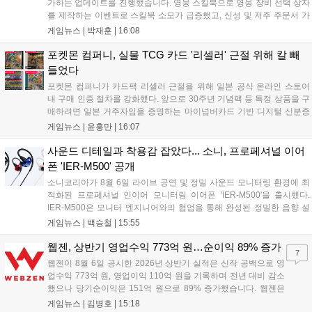
가하는 업데이트를 진행했습니다. 영웅 스킬북으로 영웅 장비 선택 상자
를 제작하는 이벤트로 스킬북 소모가 급증했고, 신성 및 저주 주문서 가
격은 소폭 상승했습니다. 나인 코어 시세는 보합세를 유지 중이며, 신의
게임뉴스 |
박재훈
|
16:08
탑 관련 아이템은 사냥터 발견으로 가격이 안정화되었습니다. 상급 재료
수요는 늘었으나 일반 재료는 현상을 유지하고 있으며, 영웅 등급 장비
포켓몬 컴퍼니, 실물 TCG 카드 '리셀러' 근절 위해 칼 빼
와 무기는 서버별로 등락을 보이고 있습니다....
들었다
포켓몬 컴퍼니가 카드팩 리셀러 근절을 위해 일본 공식 온라인 스토어
내 구매 인증 절차를 강화했다. 앞으로 30주년 기념팩 등 특정 상품을 구
매하려면 일본 거주자임을 증명하는 마이넘버카드 기반 디지털 신분증
이 필수다. 해당 상품들은 온라인 추첨제로만 판매되며, 이번 조치는 과
게임뉴스 |
윤홍만
|
16:07
도한 가격 급등을 막기 위한 특단의 대책이다. 향후 포켓몬 컴퍼니의 이
러한 정책이 시장 물량 안정화에 어떤 영향을 미칠지 업계의 이목이 쏠
사운드 디테일과 착용감 잡았다... 소니, 프로페셔널 이어
리고 있다....
폰 'IER-M500' 공개
소니코리아가 8월 6일 라이브 공연 및 정밀 사운드 모니터링 환경에 최
적화된 프로페셔널 인이어 모니터링 이어폰 'IER-M500'을 출시했다.
IER-M500은 모니터 엔지니어와의 협업을 통해 완성된 정밀한 음향 설
계와 뛰어난 수동 차음 성능을 갖춰, 외부 소음이 많은 환경에서도 디테
게임뉴스 |
백승철
|
15:55
일한 사운드를 전달하는 것이 특징이다. 인체공학적 디자인과 독자적인
피팅 서포터를 적용해 장시간 착용 시에도 안정적이고 편안한 환경을 제
웹젠, 상반기 영업수익 773억 원…순이익 89% 증가
7
공한다....
웹젠이 8월 6일 공시한 2026년 상반기 실적은 신작 공백으로 영
업수익 773억 원, 영업이익 110억 원을 기록하며 전년 대비 감소
했으나 당기순이익은 151억 원으로 89% 증가했습니다. 웹젠은
하반기부터 신작 공세를 예고하며 전략게임 '프로젝트 D1'의 정보
게임뉴스 |
김병호
|
15:18