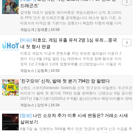
1
드래곤즈'
김대훤 대표가 설립한 에이버튼은 게임스컴에서 신작 로그라이
트 FPS '건즈 앤 드래곤즈'를 공개했습니다. 테스트 빌드 기준, 슈
터로서의 타격감 등 기본기는 갖췄으나 복잡한 지형의 레벨 디자
인은 개선이 필요해 보입니다. 또한, 성장 트랙의 과도한 분절과
게임소개 |
정재훈
|
16:58
무기 다양성 부족 등 로그라이트 장르적 재미 측면에서도 보완이
요구됩니다. 개발사는 향후 캐릭터 추가 등을 통해 게임성을 다듬
[이슈]
미호요, 게임 유출 유저 2명 1심 유죄…중국
3
어 경쟁력을 확보할 계획입니다....
내 첫 형사 판결
미호요 게임의 미공개 콘텐츠를 무단 유포한 빌리빌리 이용자 2
명이 지난 4월 24일 열린 1심 재판에서 저작권 침해 혐의로 각각
징역 1년 2개월과 1년에 집행유예를 선고받았습니다. 이들은 지
난해 7월부터 원신 등 주요 게임의 영상을 유포해 60만 회 이상의
게임뉴스 |
김동휘
|
16:50
조회수를 기록했습니다. 미호요는 이번 판결이 새 사법해석 시행
이후 중국 내 첫 형사사건임을 강조하며 향후 무단 유출에 강경
'친구모아' 신작, 발매 첫 분기 794만 장 팔렸다
대응할 방침입니다....
닌텐도 스위치(Nintendo Switch)용 신작 '친구모아 아일랜드 두근두근
라이프'가 발매 첫 분기에 794만 장을 판매했다. 닌텐도는 6일 공시한
2027년 3월기 1분기(2026년 4~6월) 결산단신에서 해당 타이틀이 판매
를 크게 늘렸다고 밝혔다. 4월 16일 발매된 이 작품은 약 2개월 반 만에
게임뉴스 |
강민우
|
16:34
794만 장을 기록하며, 같은 기간 닌텐도 스위치...
[정보]
나인 소모처 추가 이후 시세 변동은? 거래소 시세
살펴보기
8월 5일 솔: 인챈트는 50레벨 특수 던전 '천궁의 성역'과 신규 수집을 추