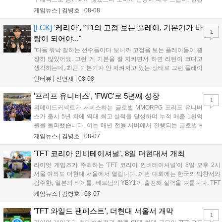
11월 19일 PS5와 Xbox 시리즈 X|S로 정식 출시될 예정이며, 록
게임뉴스 |
김병호
|
08-08
스타 게임즈는 한국 시각 28일 오전 4시 넷플릭스를 통해 장편 영
상 'Grand Theft Auto VI: An Extended Look'을 최초 공개할 계획
[LCK]
'케리아', "T1의 고점 보는 플레이, 기본기가 바
1
이다....
탕이 되어야..."
"다들 워낙 잘하는 선수들이다 보니까 고점을 보는 플레이들이 굉
장히 많았어요. 그런 게 기본을 잘 지키면서 하면 리턴이 크다고
생각하는데, 최근 기본기가 안 지켜지고 있는 상태로 그런 플레이
를 추구하다 보니까 팀적으로 안 좋은 사고가 계속 많이 났던 것
인터뷰 |
신연재
|
08-08
같습니다." T1은 6일 서울 종로구 치지직 롤파크에서 열린 '2026
LoL 챔피언스 코리아(LCK)'...
'프리프 유니버스', 'FWC'로 5년째 성장
1
위메이드커넥트가 서비스하는 글로벌 MMORPG 프리프 유니버
스가 출시 5년 차에 역대 최고 실적을 달성하며 누적 매출 1천억
원을 돌파했습니다. 이는 매년 전용 서버에서 진행되는 글로벌 e
스포츠 대회 FWC의 영향이 큽니다. FWC는 이용자가 동일한 조
게임뉴스 |
김병호
|
08-07
건에서 시즌을 함께 즐기는 구조로, 올해 4월 시작된 FWC 2026
은 전년 대비 매출과 이용자 지표가 대폭 상승하는 성과를 냈습니
'TFT 코리아 인비테이셔널', 8일 더현대서 개최
다. 오는 10월 필리핀 마닐라에서 총상금 11만 달러 규모의 제4회
라이엇 게임즈가 주최하는 'TFT 코리아 인비테이셔널'이 8일 오후 2시
FWC 그랜드 파이널이 개최될 예정이며, 위메이드커넥트는 이를
서울 여의도 더현대 서울에서 열립니다. 이번 대회에는 한국의 박찬서와
통해 커뮤니티 중심의 장기 성장 모델을 지속할 방침입니다....
김주한, 일본의 타이틀, 베트남의 YBY1이 출전해 실력을 겨룹니다. TFT
는 소속팀 없이 개인 자격으로 참가하는 독특한 대회 구조를 가지며, 누
게임뉴스 |
김병호
|
08-07
구나 참여 가능한 '소파에서 왕관까지'라는 철학을 실천하고 있습니다.
17일까지 이어지는 이번 행사는 신규 세트 체험과 공연 등 다양한 즐길
'TFT 와일드 팬페스트', 더현대 서울서 개막
1
거리를 제공하며, 이후 현대백화점 판교점에서도 행사가 이어질 예정입