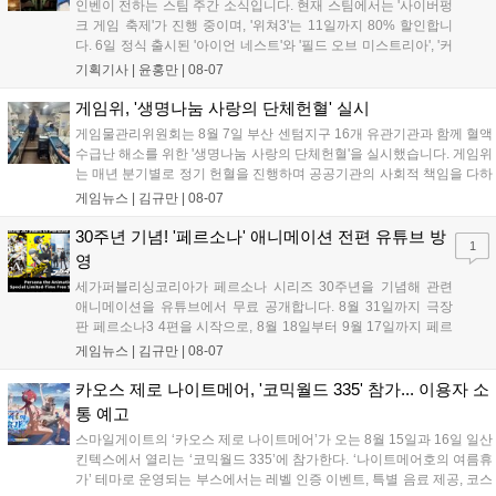
인벤이 전하는 스팀 주간 소식입니다. 현재 스팀에서는 '사이버펑
크 게임 축제'가 진행 중이며, '위쳐3'는 11일까지 80% 할인합니
다. 6일 정식 출시된 '아이언 네스트'와 '필드 오브 미스트리아', '커
세어 코브'가 호평받고 있습니다. 한편, 7일 출시된 '마블 투혼'은
기획기사 |
윤홍만
|
08-07
태그 시스템에 대한 호불호가 갈리며 복합적 평가를 기록 중입니
다. 유비소프트의 '고스트리콘: 와일드랜드'는 7년 만의 대규모 업
게임위, '생명나눔 사랑의 단체헌혈' 실시
데이트 '라스트 라이츠'와 함께 95% 할인 중입니다....
게임물관리위원회는 8월 7일 부산 센텀지구 16개 유관기관과 함께 혈액
수급난 해소를 위한 '생명나눔 사랑의 단체헌혈'을 실시했습니다. 게임위
는 매년 분기별로 정기 헌혈을 진행하며 공공기관의 사회적 책임을 다하
고 있으며, 이번 행사에는 영화진흥위원회 등 14개 기관 임직원이 동참
게임뉴스 |
김규만
|
08-07
해 생명 나눔을 실천했습니다. 서태건 위원장은 이웃의 생명을 지키는
따뜻한 실천에 참여한 모든 임직원에게 감사의 뜻을 전하며 헌혈 문화
30주년 기념! '페르소나' 애니메이션 전편 유튜브 방
1
확산에 앞장섰습니다....
영
세가퍼블리싱코리아가 페르소나 시리즈 30주년을 기념해 관련
애니메이션을 유튜브에서 무료 공개합니다. 8월 31일까지 극장
판 페르소나3 4편을 시작으로, 8월 18일부터 9월 17일까지 페르
소나4 더 골든 12화, 9월 15일부터 10월 14일까지 페르소나5 시
게임뉴스 |
김규만
|
08-07
리즈가 순차 공개됩니다. 또한 8월 16일까지 SNS를 통해 축하 메
시지를 모집하며, 선정된 내용은 기념 영상 및 대형 전광판에 소
카오스 제로 나이트메어, '코믹월드 335' 참가... 이용자 소
개될 예정입니다....
통 예고
스마일게이트의 ‘카오스 제로 나이트메어’가 오는 8월 15일과 16일 일산
킨텍스에서 열리는 ‘코믹월드 335’에 참가한다. ‘나이트메어호의 여름휴
가’ 테마로 운영되는 부스에서는 레벨 인증 이벤트, 특별 음료 제공, 코스