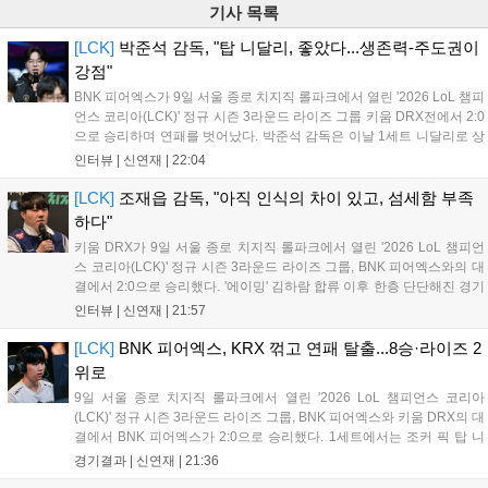
기사 목록
[LCK]
박준석 감독, "탑 니달리, 좋았다...생존력-주도권이
강점"
BNK 피어엑스가 9일 서울 종로 치지직 롤파크에서 열린 '2026 LoL 챔피
언스 코리아(LCK)' 정규 시즌 3라운드 라이즈 그룹 키움 DRX전에서 2:0
으로 승리하며 연패를 벗어났다. 박준석 감독은 이날 1세트 니달리로 상
대의 움직임을 강제한 점, 2세트 불리함을 한타로 역전하고 운영으로 잘
인터뷰 |
신연재
|
22:04
풀어간 점을 좋게 평가했다. 다음은 박준석 감독, '태윤'...
[LCK]
조재읍 감독, "아직 인식의 차이 있고, 섬세함 부족
하다"
키움 DRX가 9일 서울 종로 치지직 롤파크에서 열린 '2026 LoL 챔피언
스 코리아(LCK)' 정규 시즌 3라운드 라이즈 그룹, BNK 피어엑스와의 대
결에서 2:0으로 승리했다. '에이밍' 김하람 합류 이후 한층 단단해진 경기
력으로 2연승을 달리고 있었지만, BNK 피어엑스에게 불의의 일격을 당
인터뷰 |
신연재
|
21:57
하고 말았다. 경기 종료 후 기자회견에 참석한 조재읍 감독은...
[LCK]
BNK 피어엑스, KRX 꺾고 연패 탈출...8승·라이즈 2
위로
9일 서울 종로 치지직 롤파크에서 열린 '2026 LoL 챔피언스 코리아
(LCK)' 정규 시즌 3라운드 라이즈 그룹, BNK 피어엑스와 키움 DRX의 대
결에서 BNK 피어엑스가 2:0으로 승리했다. 1세트에서는 조커 픽 탑 니
달리가 제대로 통했고, 2세트에선 판테온을 잡은 '랩터' 전어진의 활약과
경기결과 |
신연재
|
21:36
함께 키움 DRX의 끈질긴 수비를 뚫었다. 1세트 중반까지...