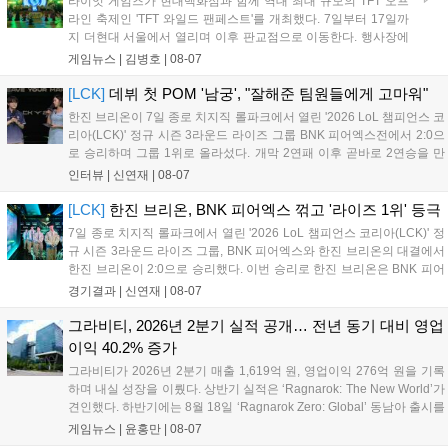
라이엇 게임즈가 현대백화점과 함께 역대 최대 규모의 TFT 오프
니다. 연말에는 라스베이거스 오픈이 개최됩니다....
라인 축제인 'TFT 와일드 팬페스트'를 개최했다. 7일부터 17일까
지 더현대 서울에서 열리며 이후 판교점으로 이동한다. 행사장에
는 체험, 스페셜, 무대 존이 마련됐으며 8일 오후 2시 인비테이셔
게임뉴스 |
김병호
|
08-07
널, 15일 오후 2시 스트리머 매치, 17일 오후 7시 30분 QWER 공
연 등 다채로운 일정이 준비되어 있다. 사전 예약은 조기 마감될
[LCK]
데뷔 첫 POM '남궁', "잘해준 팀원들에게 고마워"
만큼 큰 인기를 끌고 있다....
한진 브리온이 7일 종로 치지직 롤파크에서 열린 '2026 LoL 챔피언스 코
리아(LCK)' 정규 시즌 3라운드 라이즈 그룹 BNK 피어엑스전에서 2:0으
로 승리하며 그룹 1위로 올라섰다. 개막 2연패 이후 곧바로 2연승을 만
들어내면서 이어질 4라운드에 대한 기대감을 올렸다. 다음은 이날 데뷔
인터뷰 |
신연재
|
08-07
첫 POM을 수상한 '남궁' 남궁성훈의 POM 인터뷰 전문이다....
[LCK]
한진 브리온, BNK 피어엑스 꺾고 '라이즈 1위' 등극
7일 종로 치지직 롤파크에서 열린 '2026 LoL 챔피언스 코리아(LCK)' 정
규 시즌 3라운드 라이즈 그룹, BNK 피어엑스와 한진 브리온의 대결에서
한진 브리온이 2:0으로 승리했다. 이번 승리로 한진 브리온은 BNK 피어
엑스를 제치고 라이즈 그룹 1위로 올라섰다. 1세트, 한진 브리온이 '로머'
경기결과 |
신연재
|
08-07
조우진의 로크를 중심으로 게임을 유리하게 풀어갔다. '...
그라비티, 2026년 2분기 실적 공개… 전년 동기 대비 영업
이익 40.2% 증가
그라비티가 2026년 2분기 매출 1,619억 원, 영업이익 276억 원을 기록
하며 내실 성장을 이뤘다. 상반기 실적은 ‘Ragnarok: The New World’가
견인했다. 하반기에는 8월 18일 ‘Ragnarok Zero: Global’ 동남아 출시를
시작으로 9월 3일 ‘달려라 헤베레케 EX’, 9월 22일 ‘갈바테인’ 등 다양한
게임뉴스 |
윤홍만
|
08-07
신작을 선보인다. 4분기에는 ‘쟈레코 아케이드 콜렉션’과 ‘라이트 오디세