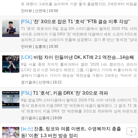
로 패했다. 1세트를 승리하며 기분 좋게 출발했지만, 2세트부터 바텀을
중심으로 게임을 풀어간 디플러스 기아의 승리 플랜을 막아내지 못했다.
인터뷰 |
신연재
|
19:50
경기 종료 후 기자실을 찾은 고동빈 감독은 "상대가 디플러스...
[FSL]
'찬' 3:0으로 잡은 T1 '호석' "FTB 결승 이후 각성"
T1 '호석' 최호석이 9일 잠실 DN 스타디움에서 펼쳐진 2026 FSL 서머
넉아웃 스테이지 키움 DRX '찬' 박찬화와 대결에서 세트 스코어 3:0으로
승리하고 파이널 스테이지 진출에 성공했다. 경기 후 만난 '호석'은 "상대
가 강하지만, 내가 할 것만 잘하면 충분히 승산이 있을 것 같았다"고 말하
인터뷰 |
김홍제
|
19:30
며 앞으로 좀 더 잘하면 충분히 우승까지 노려볼 수 있...
[LCK]
바텀 차이 만들어낸 DK, KT에 2:1 역전승...14승째
9일 서울 종로 치지직 롤파크에서 열린 '2026 LoL 챔피언스 코리아
(LCK)' 정규 시즌 3라운드 레전드 그룹, 디플러스 기아와 kt 롤스터의 대
결에서 디플러스 기아가 '패승승' 역전승을 거뒀다. 2세트는 '커리어' 오
현석의 메이킹과 '쇼메이커' 허수의 캐리력이 빛났고, 3세트에서는 라인
경기결과 |
신연재
|
19:21
전부터 '바텀 차이'를 외치며 승리로 연결했다. 1세트, 미드 합...
[FSL]
T1 '호석', 키움 DRX '찬' 3:0으로 격파
9일 잠실 DN 스타디움에서 펼쳐진 2026 FSL 서머 넉아웃 스테이지 T1
'호석' 최호석과 키움 DRX '찬' 박찬화의 대결이 펼쳐졌다. 그 결과, T1 '호
석' 최호석이 키움 DRX '찬' 박찬화를 3:0으로 격파하며 상위 라운드로
진출했고, '찬'은 탈락하고 말았다. 경기 초반, 5분 만에 골 찬스를 잡은
경기결과 |
김홍제
|
19:09
'호석'이었는데 아쉽게 볼이 빗나가고 말았...
[뉴스]
잔홍, 링코와 여름 이벤트, 수영복까지 총출
4
동! '이환' 1.3 버전 방송 정리