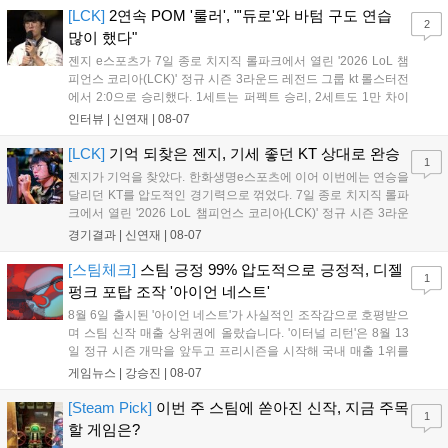
이’ 출시가 예정돼 있으며, 2027년에는 ‘Ragnarok 3’ 등 대작을 글로벌
[LCK]
2연속 POM '룰러', "'듀로'와 바텀 구도 연습
2
출시할 계획이다. 그라비티는 조인트벤처 설립과 라그나로크 에코 시스
많이 했다"
템 구축을 통해 신성장 동력을 확보할 방침이다....
젠지 e스포츠가 7일 종로 치지직 롤파크에서 열린 '2026 LoL 챔
피언스 코리아(LCK)' 정규 시즌 3라운드 레전드 그룹 kt 롤스터전
에서 2:0으로 승리했다. 1세트는 퍼펙트 승리, 2세트도 1만 차이
를 벌리며 25분 만에 승리하면서 말 그대로 압도적인 경기력을 선
인터뷰 |
신연재
|
08-07
보였다. '룰러' 박재혁은 1세트 코그모, 2세트 이즈리얼로 맹활약
하며 POM에 선정됐...
[LCK]
기억 되찾은 젠지, 기세 좋던 KT 상대로 완승
1
젠지가 기억을 찾았다. 한화생명e스포츠에 이어 이번에는 연승을
달리던 KT를 압도적인 경기력으로 꺾었다. 7일 종로 치지직 롤파
크에서 열린 '2026 LoL 챔피언스 코리아(LCK)' 정규 시즌 3라운
드 레전드 그룹, kt 롤스터와 젠지 e스포츠의 대결에서 젠지가 압
경기결과 |
신연재
|
08-07
승을 거뒀다. 개막주까지만 해도 급격하게 흔들리던 젠지였지만,
기억을 되찾기라도 한 듯 1,...
[스팀체크]
스팀 긍정 99% 압도적으로 긍정적, 디젤
1
펑크 포탑 조작 '아이언 네스트'
8월 6일 출시된 '아이언 네스트'가 사실적인 조작감으로 호평받으
며 스팀 신작 매출 상위권에 올랐습니다. '이터널 리턴'은 8월 13
일 정규 시즌 개막을 앞두고 프리시즌을 시작해 국내 매출 1위를
기록했습니다. 25주년을 맞은 '고스트 리콘' 시리즈는 8월 6일 쇼
게임뉴스 |
강승진
|
08-07
케이스와 함께 대규모 할인을 진행하며 순위가 급상승했고, 신작
'마블 투혼: 파이팅 소울즈'와 레트로 수리 시뮬레이션 '리스토
[Steam Pick]
이번 주 스팀에 쏟아진 신작, 지금 주목
1
리'도 스팀에 정식 출시되었습니다....
할 게임은?