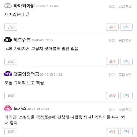
하아하아앍
25-05-15 11:44
신고
|
공감 확인
재미있는데..?
답글
2
5
레드슈즈
25-05-15 12:09
신고
|
공감 확인
nc에 가려져서 그렇지 넷마블도 발전 없음
답글
2
0
댓글영정먹금
25-05-15 14:22
신고
|
공감 확인
모험 그래픽 보고 찍쌈
답글
0
0
또가스
25-05-15 14:44
신고
|
공감 확인
타격감, 스킬연출 걱정했는데 괜찮게 나왔음 세나1 캐릭터들 다시 봐
서 좋다
답글
0
0