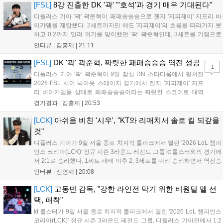
[FSL]
8강 진출한 DK '곽' "'호석'과 경기 매우 기대된다"
디플러스 기아 '곽' 곽준혁이 패패승승승으로 젠지 '지피제이' 지프리 바
이카뎀을 제압했다. 2세트까지만 해도 '지피제이'의 흐름을 따라가지 못
하고 0:2까지 밀려 위기를 맞이했던 '곽' 곽준혁인데, 3세트를 기점으로
분위기를 완전히 바꿨다. 3세트를 4:2로 승리한 뒤 이후부터는 완전히
인터뷰 |
김홍제
|
21:11
자신이 원하는 플레이를 모두 펼쳐 5:1, 4:1이라는 큰 점수 차이로...
[FSL]
DK '곽' 곽준혁, 짜릿한 패패승승승 역전 성공
1
디플러스 기아 '곽' 곽준혁이 9일 잠실 DN 스타디움에서 펼쳐진
2026 FSL 서머 넉아웃 스테이지 경기에서 젠지 '지피제이' 지프
리 바이카뎀을 상대로 패패승승승이라는 짜릿한 스코어로 대역
전에 성공하며 파이널 스테이지로 향했다. 1세트, 전반전은 서로
경기결과 |
김홍제
|
20:53
골망을 흔들지 못하며 0:0으로 끝났다. '지피제이'가 53분 지단으
로 깔끔한 마무리에 성공했고, '곽...
[LCK]
아쉬움 비친 '시우', "KT와 리매치서 솔로 킬 되갚을
것"
디플러스 기아가 9일 서울 종로 치지직 롤파크에서 열린 '2026 LoL 챔피
언스 코리아(LCK)' 정규 시즌 3라운드 레전드 그룹 kt 롤스터와의 경기에
서 2:1로 승리했다. 1세트 패배 이후 2, 3세트를 내리 승리하면서 역전승
을 거뒀다. 14승을 달성한 디플러스 기아는 4위 kt 롤스터를 1승 차이로
인터뷰 |
신연재
|
20:08
바짝 추격하며 상위권 도약의 불씨를 살렸다. 경기...
[LCK]
고동빈 감독, "강한 라인전 막기 위한 비원딜 멜 선
택, 패착"
kt 롤스터가 9일 서울 종로 치지직 롤파크에서 열린 '2026 LoL 챔피언스
코리아(LCK)' 정규 시즌 3라운드 레전드 그룹, 디플러스 기아전에서 1:2