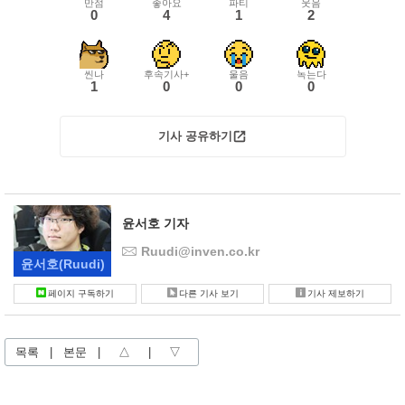
만점
좋아요
파티
웃음
0
4
1
2
씬나
후속기사+
울음
녹는다
1
0
0
0
기사 공유하기
윤서호 기자
Ruudi@inven.co.kr
윤서호
(Ruudi)
페이지 구독하기
다른 기사 보기
기사 제보하기
목록
|
본문
|
△
|
▽