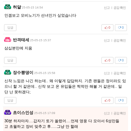
허얄
25-05-15 14:54
신고
|
공감 확인
인겜보고 모비노기가 선녀인가 싶었습니다
답글
0
0
반격태세
25-05-15 15:37
신고
|
공감 확인
삼십분만에 지움
답글
0
0
장수뿡댕이
25-05-15 15:58
신고
|
공감 확인
신작 느낌은 나긴 하는데.. 왜 이렇게 답답하지. 기존 팬들은 정이라도 있
으니 할 거 같은데.. 신작 보고 온 유입들은 찍먹만 해볼 거 같은데.. 일
단 난 못하겠다;
답글
0
0
초이스인성
25-05-15 17:09
신고
|
공감 확인
30분 하자마자....갑자기 토가 쏠렸어....언제 영웅 다 모아서 6성만들
고 초월하고 장비 맞추고 후.....그냥 안 할래