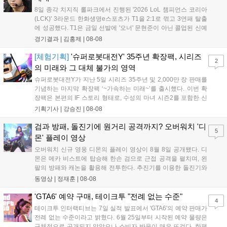
8일 종각 치지직 롤파크에서 진행된 '2026 LoL 챔피언스 코리아
(LCK)' 3라운드 한화생명e스포츠가 T1을 2:1로 꺾고 3연패 탈출
에 성공했다. T1은 금일 선발에 '오너' 문현준이 아닌 콜업된 신예
'페인터' 김은후를 투입했지만, 결국 1:2로 패배하고 말았다. T1은
경기결과 |
김홍제
|
08-08
'케리아'의 카밀이 좋은 플레이를 통해 한화생명 바텀 듀오의 점멸
을 빼냈다....
[체험기획]
'슈퍼로봇대전Y' 35주년 확장팩, 시리즈
2
의 미래와 그 대체 불가의 영역
슈퍼로봇대전Y가 지난 5일 시리즈 35주년 및 2,000만 장 판매를
기념하는 마지막 확장팩 ‘~가속하는 미래~’를 출시했다. 이번 확
장팩은 본편의 IF 스토리 형태로, 수성의 마녀 시즌2를 포함한 신
규 참전작과 크로스오버 합체기를 선보이며 작품을 완결 짓는다.
기획기사 |
강승진
|
08-08
기존 연출의 한계와 로봇 게임 시장의 어려움 속에서도 팬들이 원
하는 몰입감 있는 서사와 조합을 구현하며 시리즈의 미래를 향한
검과 방패, 돌진기에 원거리 공격까지? 오버워치 '디
5
새로운 가능성을 제시했다....
몬' 플레이 영상
오버워치 신규 영웅 디몬의 플레이 영상이 8월 8일 공개됐다. 디
몬은 메카 비스트에 탑승해 한손 검으로 근접 공격을 펼치며, 왼
팔의 방패와 캐논을 활용해 전투한다. 추진기를 이용한 돌진기와
참격 형태의 궁극기를 보유했고, 메카 파괴 시 맨몸으로 기관총을
동영상 |
정재훈
|
08-08
사용하는 특징이 있다. 디몬은 오는 8월 12일 시작되는 시즌4 부
산의 영웅들 업데이트를 통해 정식 출시될 예정이다....
'GTA6' 예약 구매, 테이크투 "전례 없는 수준"
4
테이크투 인터랙티브는 7일 실적 발표에서 'GTA6'의 예약 판매가
전례 없는 수준이라고 밝혔다. 6월 25일부터 시작된 예약 물량은
구체적으로 공개되지 않았으나 소비자 반응이 매우 뜨겁다. 한편