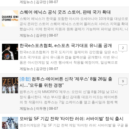
프레 모델 포토존 등 다채로운 행사가 진행된다. 유명 코스어 7인이 캐릭
게임뉴스 |
김규만
|
08-07
터로 변신해 이용자를 맞이하며, SNS 인증 시 추가 굿즈도 증정한다. 자
세한 정보는 공식 커뮤니티에서 확인 가능하다....
스퀘어 에닉스 공식 굿즈 스토어, 판매 국가 확대
스퀘어 에닉스가 한국을 포함한 아시아·오세아니아 10개국을 대상으로
공식 온라인 스토어 스퀘어 에닉스 스토어 플러스의 서비스 지역을 확대
했습니다. 이제 한국어 지원과 원화 결제가 가능하며 파이널 판타지, 니
어 등 주요 게임의 피규어, 굿즈를 구매할 수 있습니다. 신상품이 순차적
게임뉴스 |
김규만
|
08-07
으로 추가될 예정이며 이용자는 사이트에서 국가를 한국으로 설정해 이
용 가능합니다....
한국e스포츠협회, e스포츠 국가대표 유니폼 공개
2
한국e스포츠협회가 한국 도자기의 절제미와 강인함을 담은 e스
포츠 국가대표 공식 유니폼과 캡슐 컬렉션을 공개했다. 이번 유니
폼은 아시안게임 및 사전 행사에서 착용될 예정이며, 일상복으로
구성된 컬렉션은 오는 8월 28일부터 골스튜디오 공식 홈페이지
게임뉴스 |
김규만
|
08-07
와 무신사, 오프라인 매장에서 판매된다. 다만 아시안게임 결선에
서는 대회 규정에 따라 별도의 유니폼을 착용할 계획이다....
[종합]
컴투스-에이버튼 신작 '제우스' 8월 26일 출
9
시…"모두를 위한 경쟁"
컴투스가 신작 MMORPG '제우스: 오만의 신'을 8월 26일 낮 12시
정식 출시한다. 넥슨 부사장 출신 김대훤 대표가 이끄는 에이버튼
의 첫 작품이다. 컴투스는 7일 쇼케이스를 열고 출시일과 함께 핵
심 콘텐츠, 유료화 정책, 운영 방향을 공개했다. 캐릭터명 선점은
게임뉴스 |
이두현
|
08-07
8월 13일 오후 8시 시작한다. '제우스: 오만의 신'은 최고신 제우스
의 오만으로 균열이...
모바일 SF 기갑 전략 '타이탄 러쉬: 서바이벌' 정식 출시
엔조이게임은 7일 SF 기갑 전략 게임 ‘타이탄 러쉬: 서바이벌’을 구글 플