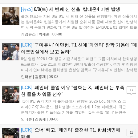
DNS는 불리하지만 골드 차이는 크게 벌어지지 않으며 잘 따라가고 있
었...
[뉴스]
8/8(토) 세 번째 신 선출, 칼테온4 이변 발생
솔(인챈트)은 지난 8월 8일 세 번째 신 선출을 진행했다. 이번 선출에서
는 칼테온4와 린델4 등에서 치열한 순위 다툼 끝에 새로운 신이 탄생하
며 세력 구도가 변화했다. 한편 8월 말 예정된 EPISODE 01 업데이트를
통해 월드 콘텐츠가 추가될 예정이며, 이를 통해 추후 주신 및 절대신에
게임뉴스 |
박재훈
|
08-08
대한 정보가 공개될 것으로 기대된다. 서버별 입지 확보를 위한 경쟁은
더욱 가속화될 전망이다....
[LCK]
'구마유시' 이민형, T1 신예 '페인터' 깜짝 기용에 "메
이크업실에서 보고 놀라"
8일 열린 2026 LCK 정규 시즌 3라운드 레전드 그룹 매치에서 한화생명
e스포츠가 T1을 2:1로 제압하며 3연패 탈출에 성공했다. 경기 후 진행된
미디어 인터뷰에는 한화생명 윤성영 감독과 '구마유시' 이민형이 참석했
다. 먼저 승리 소감에 대해 윤성영 감독은 "오랜만에 승리해 기분이 좋고,
인터뷰 |
김홍제
|
08-08
남은 경기도 잘 준비하겠다"고 밝혔으며, '구마유시' 역시 "3...
[LCK]
'페인터' 콜업 이유 "불화는 X, '페인터'는 부족
17
한 콜을 채워줄 선수"
T1이 8일 종각 치지직 롤파크에서 진행된 '2026 LoL 챔피언스 코
리아(LCK)' 3라운드 한화생명e스포츠에게 1:2로 패배했다. 최근
분위기가 좋던 디플러스 기아를 꺾었던 T1은 금일 '오너' 문현준
을 빼고 신예 '페인터' 김은후를 투입시키는 강수를 뒀으나 결국
인터뷰 |
김홍제
|
08-08
아쉬운 결과를 맞이하게 됐다. 이하 T1 임재현 감독대행과 '페이
즈' 김수환의 인터뷰 내...
[LCK]
'오너' 빼고, '페인터' 출전한 T1, 한화생명에
11
패배