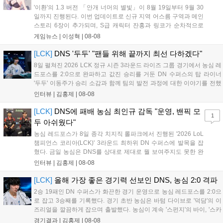
'이환'의 1.3 버전 「안개 너머의 별빛」이 8월 19일부터 9월 30
일까지 진행된다. 이번 업데이트로 신규 지역 어스름 구역과 메인
스토리 6장이 추가되며, S급 캐릭터 잔홍과 링코가 순차적으로
등장한다. 여름 시즌을 맞아 비치발리볼, 수상 오토바이 등 다채
게임뉴스 |
이성혁
|
08-08
로운 이벤트가 열리고, 캐릭터 렌더링 개선 및 랜덤 코스튬 등 편
의성도 강화된다. 8월 11일까지 사용 가능한 교환 코드 3종이 제
[LCK]
DNS '두두' "팬들 위해 끝까지 최선 다하겠다"
공되며, 상세 일정은 공식 채널을 통해 확인할 수 있다....
8일 펼쳐진 2026 LCK 정규 시즌 3라운드 라이즈 그룹 경기에서 농심 레
드포스를 2:0으로 완파하고 값진 승리를 거둔 DN 수퍼스의 탑 라이너
'두두' 이동주가 승리 소감과 함께 팀의 발전 과정에 대한 이야기를 전했
다. 먼저 오랜만의 2:0 완승에 대해 '두두'는 "진짜 오랜만에 거둔 2:0 승
인터뷰 |
김홍제
|
08-08
리라 기쁘다. 특히 불리했던 1세트를 역전승으로 이끌어내...
[LCK]
DNS에 패배 농심 최인규 감독 "운영, 밴픽 모
1
두 아쉬웠다"
농심 레드포스가 8일 종각 치지직 롤파크에서 진행된 '2026 LoL
챔피언스 코리아(LCK)' 3라운드 최하위 DN 수퍼스에 발목을 잡
혔다. 금일 농심은 DNS를 상대로 제대로 뭘 보여주지도 못한 완
패를 당하고 말았다. 이하 농심 레드포스 최인규 감독과 '리헨즈'
인터뷰 |
김홍제
|
08-08
손시우의 인터뷰 전문이다. Q. 금일 DNS에 0:2로 패배했는데? 최
인규 감독 : 모든 경...
[LCK]
올해 가장 좋은 경기력 선보인 DNS, 농심 2:0 격파
2승 19패인 DN 수퍼스가 화끈한 경기 운영으로 농심 레드포스를 2:0으
로 잡고 3승째를 기록했다. 경기 초반 농심은 바텀 다이브로 '덕담'의 이
즈리얼을 깔끔하게 잡으며 출발했다. 농심이 계속 '스펀지'의 바이, '스카
웃'의 신드라가 맹활약하며 초반부터 잡은 주도권을 계속 잘 굴렸다.
경기결과 |
김홍제
|
08-08