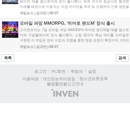
레이와 애플 앱스토어에 정식 출시했다. 외계 괴수의 침공으로 붕괴한
미래를 배경으로 이용자는 직접 타이탄을 제작 및 조종하며 인류 생존을
위한 전투를 펼친다. 지휘관 모집, 피난처 운영, 연맹 협동 콘텐츠가 특징
게임뉴스 |
김규만
|
08-07
이며 출시를 기념해 접속 시 영웅 경험치와 다이아몬드 등 다양한 성장
지원 보상을 제공한다. 상세 내용은 공식 커뮤니티에서 확인 가능하다....
모바일 파밍 MMORPG, '히어로 랜드M' 정식 출시
오리엔조이는 7일 모바일 파밍 MMORPG 히어로 랜드M을 애플 앱스토
어와 구글플레이에 정식 출시했다. 스팀 원작의 핵심 재미를 모바일로
구현한 이 게임은 장비 수집과 조합을 통한 영웅 성장이 특징이며, 3개의
무기 스킬을 활용한 전략적 전투와 길드전 등 다양한 콘텐츠를 제공한
게임뉴스 |
김규만
|
08-07
다. 정식 출시를 기념해 사전예약자 50만 명 달성 보상을 포함한 다양한
혜택을 지급하며, 상세 내용은 공식 라운지에서 확인할 수 있다. 이용자
목록
검색
는 게임 접속 및 주요 콘텐츠 플레이를 통해 성장을 지원받을 수 있다....
로그인
PC화면
퀵링크
설정
청소년보호정책
이용약관
개인정보처리방침
불법촬영물신고안내
(주)
인
벤