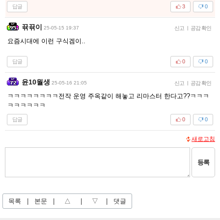
답글
3
0
뀪뀪이
25-05-15 19:37
신고
|
공감 확인
요즘시대에 이런 구식겜이..
답글
0
0
윤10월생
25-05-16 21:05
신고
|
공감 확인
ㅋㅋㅋㅋㅋㅋㅋㅋ전작 운영 주옥같이 해놓고 리마스터 한다고??ㅋㅋㅋ
ㅋㅋㅋㅋㅋㅋ
답글
0
0
새로고침
등록
목록
|
본문
|
△
|
▽
|
댓글