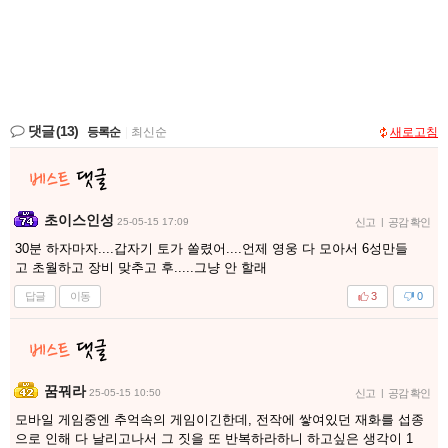
댓글
(13)
등록순
|
최신순
새로고침
초이스인성
25-05-15 17:09
신고
|
공감 확인
30분 하자마자....갑자기 토가 쏠렸어....언제 영웅 다 모아서 6성만들
고 초월하고 장비 맞추고 후.....그냥 안 할래
답글
이동
3
0
꿈꿔라
25-05-15 10:50
신고
|
공감 확인
모바일 게임중엔 추억속의 게임이긴한데, 전작에 쌓여있던 재화를 섭종
으로 인해 다 날리고나서 그 짓을 또 반복하라하니 하고싶은 생각이 1