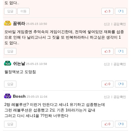
도 없다..
답글
이동
3
1
꿈꿔라
25-05-15 10:50
신고
|
공감 확인
모바일 게임중엔 추억속의 게임이긴한데, 전작에 쌓여있던 재화를 섭종
으로 인해 다 날리고나서 그 짓을 또 반복하라하니 하고싶은 생각이 1
도 없다..
답글
3
1
쉬는날
25-05-15 10:58
신고
|
공감 확인
월정액보고 도망침
답글
0
0
Bosch
25-05-15 11:04
신고
|
공감 확인
2랑 레볼루션? 이런거 만든다고 세나1 유기하고 섭종했는데
그런 레볼루션은 섭종했고 2도 기존 1따라가는거 같내
그러고 다시 세나1을 ??진짜 너무한다
답글
0
0