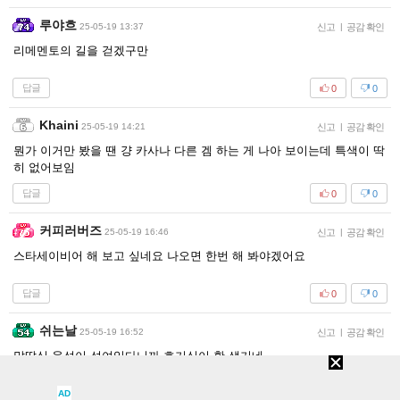
루야흐
25-05-19 13:37
신고
|
공감 확인
리메멘토의 길을 걷겠구만
답글
0
0
Khaini
25-05-19 14:21
신고
|
공감 확인
뭔가 이거만 봤을 땐 걍 카사나 다른 겜 하는 게 나아 보이는데 특색이 딱
히 없어보임
답글
0
0
커피러버즈
25-05-19 16:46
신고
|
공감 확인
스타세이비어 해 보고 싶네요 나오면 한번 해 봐야겠어요
답글
0
0
쉬는날
25-05-19 16:52
신고
|
공감 확인
말딸식 육성이 섞여있다니까 호기심이 확 생기네
답글
AD
0
0