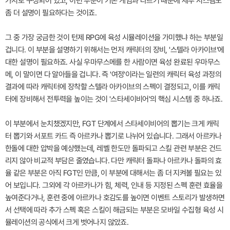
가지로 구성되어 있고, 이런 부분이 기존 게임과 다르기 때문에 세부 시스템도
좀 더 설명이 필요하다는 것이죠.
그 중 가장 궁금한 것이 턴제 RPG에 육성 시뮬레이션을 가미했냐 하는 부분일
겁니다. 이 부분을 설명하기 위해서는 먼저 캐릭터의 장비, '스텔라 아카이브'에
대한 설명이 필요하죠. 사실 우마무스메를 한 사람이면 육성 완료된 우마무스
메, 이 말이면 다 알아들을 겁니다. 즉 '여정'이라는 일련의 캐릭터 육성 과정의
결과에 따라 캐릭터에 장착할 스텔라 아카이브의 스펙이 결정되고, 이를 캐릭
터에 장비해서 전투력을 높이는 것이 '스타세이비어'의 핵심 시스템 중 하나죠.
이 부분에서 눈치챘겠지만, FGT 단계에서 스타세이비어의 뽑기는 크게 캐릭
터 뽑기와 서포트 카드 즉 아르카나 뽑기로 나뉘어 있습니다. 그래서 아르카나
한돌에 대한 압박을 예상했는데, 레벨 한도만 돌파되고 스킬 관련 부분은 건드
리지 않아 비교적 부담은 줄였습니다. 다만 캐릭터 돌파나 아르카나 돌파의 효
율 같은 부분은 아직 FGT인 만큼, 이 부분에 대해서는 좀 더 지켜볼 필요는 있
어 보입니다. 그외에 각 아르카나가 힘, 체력, 인내 등 지정된 스펙 훈련 효율을
높여준다거나, 훈련 중에 아르카나 호감도를 높이면 이벤트 스토리가 발생하면
서 선택에 따라 추가 스펙 혹은 스킬이 해금되는 부분은 모바일 수집형 육성 시
뮬레이션의 공식에서 크게 벗어나지 않았죠.