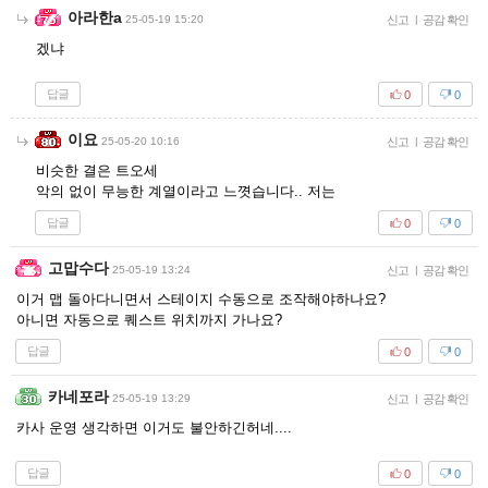
아라한a
25-05-19 15:20
신고
|
공감 확인
겠냐
답글
0
0
이요
25-05-20 10:16
신고
|
공감 확인
비슷한 결은 트오세
악의 없이 무능한 계열이라고 느꼇습니다.. 저는
답글
0
0
고맙수다
25-05-19 13:24
신고
|
공감 확인
이거 맵 돌아다니면서 스테이지 수동으로 조작해야하나요?
아니면 자동으로 퀘스트 위치까지 가나요?
답글
0
0
카네포라
25-05-19 13:29
신고
|
공감 확인
카사 운영 생각하면 이거도 불안하긴허네....
답글
0
0