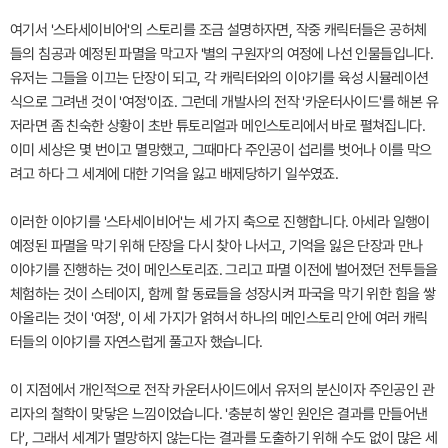
여기서 '스타세이비어'의 스토리를 조금 설명하자면, 작중 캐릭터들은 공허체
들의 침공과 예정된 파멸을 막고자 '별의 구원자'의 여정에 나선 인물들입니다.
유저는 그들을 이끄는 단장이 되고, 각 캐릭터와의 이야기를 육성 시뮬레이션
식으로 그려낸 것이 '여정'이죠. 그런데 개발사의 전작 '카운터사이드'를 해본 유
저라면 좀 친숙한 상황이 초반 튜토리얼과 메인스토리에서 바로 펼쳐집니다.
이미 세상은 몇 번이고 멸망했고, 그때마다 주인공이 섭리를 벗어나 이를 막으
려고 하다 그 세계에 대한 기억을 잃고 배제당하기 일쑤였죠.
이러한 이야기를 '스타세이비어'는 세 가지 축으로 진행합니다. 아세라 일행이
예정된 파멸을 막기 위해 단장을 다시 찾아 나서고, 기억을 잃은 단장과 만나
이야기를 진행하는 것이 메인스토리죠. 그리고 파멸 이전에 벌어졌던 전투들을
체험하는 것이 스테이지, 함께 할 동료들을 성장시켜 파국을 막기 위한 힘을 쌓
아올리는 것이 '여정', 이 세 가지가 얽혀서 하나의 메인스토리 안에 여러 캐릭
터들의 이야기를 자연스럽게 풀고자 했습니다.
이 지점에서 개인적으로 전작 카운터사이드에서 유저의 분신이자 주인공인 관
리자의 철학이 맞닿은 느낌이었습니다. '충분히 쌓인 원인은 결과를 만들어낸
다', 그래서 세계가 멸망하지 않는다는 결과를 도출하기 위해 수도 없이 많은 세