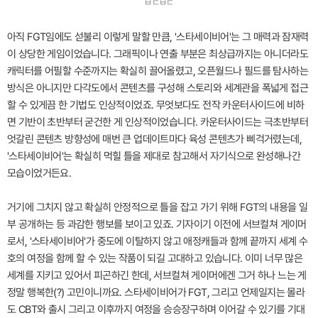
ㅂㄷㅂㄷ
아직 FGT임에도 섣불리 이렇게 말할 만큼, '스타세이비어'는 그 매력과 잠재력
이 상당한 게임이었습니다. 그래픽이나 연출 부분은 최상급까지는 아니더라도
캐릭터를 어필할 수준까지는 확실히 끌어올렸고, 오픈월드나 필드를 탐사하는
방식은 아니지만 다각도에서 콘텐츠를 구성해 스토리와 세계관을 폭넓게 접근
할 수 있게끔 한 기법도 인상적이었죠. 무엇보다도 전작 카운터사이드에 비하
면 기반이 초반부터 굳건한 게 인상적이었습니다. 카운터사이드는 극초반부터
엇갈린 콘텐츠 방향성에 매번 큰 업데이트마다 육성 콘텐츠가 삐걱거렸는데,
'스타세이비어'는 확실히 먹힐 틀을 제대로 참고해서 자기식으로 완성해나간
모습이었거든요.
거기에 그치지 않고 확실히 안정적으로 틀을 잡고 가기 위해 FGT의 내용을 일
부 공개하는 등 과감한 행보를 보이고 있죠. 기자이기 이전에 서브컬쳐 게이머
로서, '스타세이비어'가 중도에 이탈하지 않고 애정캐들과 함께 끝까지 세계 수
호의 여정을 함께 할 수 있는 작품이 되길 고대하고 있습니다. 이미 너무 많은
세계를 지키고 있어서 피곤하긴 한데, 서브컬쳐 게이머에겐 그거 하나 느는 게
정말 행복한(?) 고민이니까요. 스타세이비어가 FGT, 그리고 언제일지는 몰라
도 CBT와 출시 그리고 이후까지 여정을 승승장구하며 이어갈 수 있기를 기대