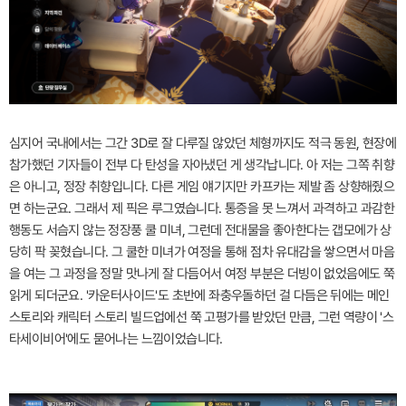
심지어 국내에서는 그간 3D로 잘 다루질 않았던 체형까지도 적극 동원, 현장에
참가했던 기자들이 전부 다 탄성을 자아냈던 게 생각납니다. 아 저는 그쪽 취향
은 아니고, 정장 취향입니다. 다른 게임 얘기지만 카프카는 제발 좀 상향해줬으
면 하는군요. 그래서 제 픽은 루그였습니다. 통증을 못 느껴서 과격하고 과감한
행동도 서슴지 않는 정장풍 쿨 미녀, 그런데 전대물을 좋아한다는 갭모에가 상
당히 팍 꽂혔습니다. 그 쿨한 미녀가 여정을 통해 점차 유대감을 쌓으면서 마음
을 여는 그 과정을 정말 맛나게 잘 다듬어서 여정 부분은 더빙이 없었음에도 쭉
읽게 되더군요. '카운터사이드'도 초반에 좌충우돌하던 걸 다듬은 뒤에는 메인
스토리와 캐릭터 스토리 빌드업에선 쭉 고평가를 받았던 만큼, 그런 역량이 '스
타세이비어'에도 묻어나는 느낌이었습니다.