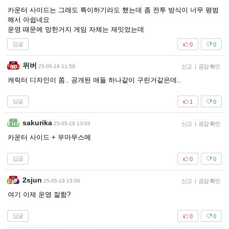
카운터 사이드는 그래도 특이하기라도 했는데 좀 전투 방식이 너무 평범
해서 아쉽네요
운영 때문에 망한거지 게임 자체는 재밋었는데
답글
0
0
위버
25-05-19 11:59
신고
|
공감 확인
캐릭터 디자인이 쫌.. 공개된 애들 하나같이 구린거같은데..
답글
1
0
sakurika
25-05-19 13:03
신고
|
공감 확인
카운터 사이드 + 우마무스메
답글
0
0
2sjun
25-05-19 13:06
신고
|
공감 확인
여기 이제 운영 잘함?
답글
0
0