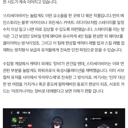
한 시도가 계속 이어지고 있습니다.
'스타세이비어'는 놀랍게도 이런 요소들을 한 곳에 다 묶은 작품입니다.먼저 메
인스토리는 블루 아카이브나 프린세스 커넥트: 리다이브처럼 스테이지를 일정
수치 이상 밀고 나면 따로 감상할 수 있도록 마련됐습니다. 스테이지를 미는 방
식은 그간 보았던 모바일 턴제 RPG와 유사하게 4인 팀을 편성한 뒤 웨이브를
클리어하는 방식이었죠. 그리고 이 팀에 편성할 캐릭터 레벨 업과 스킬 레벨 업
재화는 방치형식 보급과 유저들에게 친숙한 던전 파밍으로 얻을 수 있습니다.
수집형 게임에서 캐릭터 외에도 '장비'가 관건일 텐데, 스타세이비어는 이와 연
관된 부분을 놀랍게도 파워프로식 육성시뮬레이션을 채택했습니다. 이미 서브
컬쳐 유저들 사이에서 '우마무스메'로 친숙한 그 방식이죠. 여기서는 '인자' 대신
한 번 여정을 거치거나 혹은 중도에 탈락해버린 동료가 편성이 되죠. 서포트 카
드는 '아르카나'라는 장비로 대체됐다고 보면 이해가 편할 겁니다.