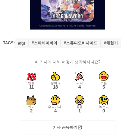
TAGS:
#스타세이비어
#스튜디오비사이드
#체험기
#fgt
이 기사에 대해 어떻게 생각하시나요?
만점
좋아요
파티
웃음
11
18
4
5
씬나
후속기사+
울음
녹는다
2
4
1
0
기사 공유하기