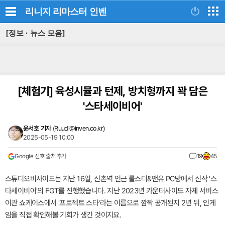
리니지 리마스터
인벤
[정보 · 뉴스 모음]
[체험기]
육성시뮬과 턴제, 방치형까지 꽉 담은
'스타세이비어'
윤서호 기자
(
Ruudi@inven.co.kr
)
2025-05-19 10:00
Google 선호 출처 추가
19
45
스튜디오비사이드는 지난 16일, 신촌역 인근 롤스터&앤유 PC방에서 신작 '스
타세이비어'의 FGT를 진행했습니다. 지난 2023년 카운터사이드 자체 서비스
이관 쇼케이스에서 '프로젝트 스타'라는 이름으로 깜짝 공개된지 2년 뒤, 인게
임을 직접 확인해볼 기회가 생긴 것이지요.