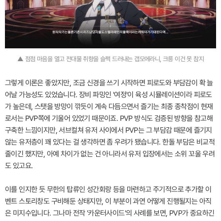
▲ 점점 마음을 열고 전대물 취향을 슬쩍 드러내는 갭모에라니, 크릉 이건 못 참지
그렇게 이론은 좋았지만, 조금 신경을 쓰기 시작하면 피로도와 부담감이 확 늘
어날 가능성도 있었습니다. 장비 파밍인 '여정'이 육성 시뮬레이션이라 피로도
가 높은데, 스탯을 방망이 깎듯이 계속 다듬으면서 즐기는 최종 종착점이 현재
로서는 PVP쪽에 기울어 있었기 때문이죠. PVP 방식도 검증된 방향을 참고해
구축한 느낌이지만, 서브컬쳐 유저 사이에서 PVP는 그 부담감 때문에 즐기지
않는 유저층이 꽤 있다는 걸 생각하면 좀 우려가 됐습니다. 한돌 부담은 비교적
줄이긴 했지만, 아예 차이가 없는 건 아니라서 유저 입장에서는 소위 꼬울 우려
도 있고요.
이를 인지한 듯 무한의 탑류인 성간회랑 등을 마련하고 주기적으로 추가할 이
벤트 스토리창도 구비해둔 상태지만, 이 부분이 과연 어떻게 진행될지는 아직
은 미지수입니다. 그나마 전작 '카운터사이드'의 사례를 보면, PVP가 중요하긴