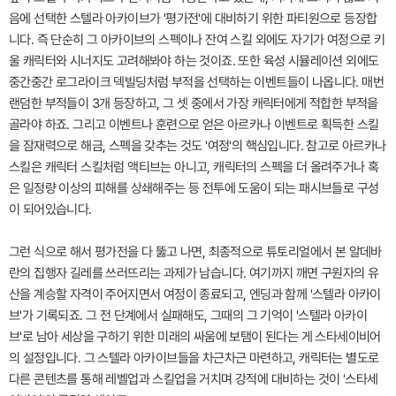
음에 선택한 스텔라 아카이브가 '평가전'에 대비하기 위한 파티원으로 등장합
니다. 즉 단순히 그 아카이브의 스펙이나 잔여 스킬 외에도 자기가 여정으로 키
울 캐릭터와 시너지도 고려해봐야 하는 것이죠. 또한 육성 시뮬레이션 외에도
중간중간 로그라이크 덱빌딩처럼 부적을 선택하는 이벤트들이 나옵니다. 매번
랜덤한 부적들이 3개 등장하고, 그 셋 중에서 가장 캐릭터에게 적합한 부적을
골라야 하죠. 그리고 이벤트나 훈련으로 얻은 아르카나 이벤트로 획득한 스킬
을 잠재력으로 해금, 스펙을 갖추는 것도 '여정'의 핵심입니다. 참고로 아르카나
스킬은 캐릭터 스킬처럼 액티브는 아니고, 캐릭터의 스펙을 더 올려주거나 혹
은 일정량 이상의 피해를 상쇄해주는 등 전투에 도움이 되는 패시브들로 구성
이 되어있습니다.
그런 식으로 해서 평가전을 다 뚫고 나면, 최종적으로 튜토리얼에서 본 알데바
란의 집행자 길레를 쓰러뜨리는 과제가 남습니다. 여기까지 깨면 구원자의 유
산을 계승할 자격이 주어지면서 여정이 종료되고, 엔딩과 함께 '스텔라 아카이
브'가 기록되죠. 그 전 단계에서 실패해도, 그때의 그 기억이 '스텔라 아카이
브'로 남아 세상을 구하기 위한 미래의 싸움에 보탬이 된다는 게 스타세이비어
의 설정입니다. 그 스텔라 아카이브들을 차근차근 마련하고, 캐릭터는 별도로
다른 콘텐츠를 통해 레벨업과 스킬업을 거치며 강적에 대비하는 것이 '스타세