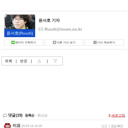
윤서호 기자
Ruudi@inven.co.kr
윤서호
(Ruudi)
페이지 구독하기
다른 기사 보기
기사 제보하기
목록
|
본문
|
△
|
▽
댓글
(19)
등록순
|
최신순
새로고침
이요
25-05-19 10:29
신고
|
공감 확인