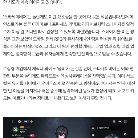
한 시도가 계속 이어지고 있습니다.
'스타세이비어'는 놀랍게도 이런 요소들을 한 곳에 다 묶은 작품입니다.먼저 메
인스토리는 블루 아카이브나 프린세스 커넥트: 리다이브처럼 스테이지를 일정
수치 이상 밀고 나면 따로 감상할 수 있도록 마련됐습니다. 스테이지를 미는 방
식은 그간 보았던 모바일 턴제 RPG와 유사하게 4인 팀을 편성한 뒤 웨이브를
클리어하는 방식이었죠. 그리고 이 팀에 편성할 캐릭터 레벨 업과 스킬 레벨 업
재화는 방치형식 보급과 유저들에게 친숙한 던전 파밍으로 얻을 수 있습니다.
수집형 게임에서 캐릭터 외에도 '장비'가 관건일 텐데, 스타세이비어는 이와 연
관된 부분을 놀랍게도 파워프로식 육성시뮬레이션을 채택했습니다. 이미 서브
컬쳐 유저들 사이에서 '우마무스메'로 친숙한 그 방식이죠. 여기서는 '인자' 대신
한 번 여정을 거치거나 혹은 중도에 탈락해버린 동료가 편성이 되죠. 서포트 카
드는 '아르카나'라는 장비로 대체됐다고 보면 이해가 편할 겁니다.