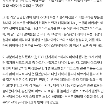
가지로 구성되어 있고, 이런 부분이 기존 게임과 다르기 때문에 세부 시스템도
좀 더 설명이 필요하다는 것이죠.
그 중 가장 궁금한 것이 턴제 RPG에 육성 시뮬레이션을 가미했냐 하는 부분일
겁니다. 이 부분을 설명하기 위해서는 먼저 캐릭터의 장비, '스텔라 아카이브'에
대한 설명이 필요하죠. 사실 우마무스메를 한 사람이면 육성 완료된 우마무스
메, 이 말이면 다 알아들을 겁니다. 즉 '여정'이라는 일련의 캐릭터 육성 과정의
결과에 따라 캐릭터에 장착할 스텔라 아카이브의 스펙이 결정되고, 이를 캐릭
터에 장비해서 전투력을 높이는 것이 '스타세이비어'의 핵심 시스템 중 하나죠.
이 부분에서 눈치챘겠지만, FGT 단계에서 스타세이비어의 뽑기는 크게 캐릭
터 뽑기와 서포트 카드 즉 아르카나 뽑기로 나뉘어 있습니다. 그래서 아르카나
한돌에 대한 압박을 예상했는데, 레벨 한도만 돌파되고 스킬 관련 부분은 건드
리지 않아 비교적 부담은 줄였습니다. 다만 캐릭터 돌파나 아르카나 돌파의 효
율 같은 부분은 아직 FGT인 만큼, 이 부분에 대해서는 좀 더 지켜볼 필요는 있
어 보입니다. 그외에 각 아르카나가 힘, 체력, 인내 등 지정된 스펙 훈련 효율을
높여준다거나, 훈련 중에 아르카나 호감도를 높이면 이벤트 스토리가 발생하면
서 선택에 따라 추가 스펙 혹은 스킬이 해금되는 부분은 모바일 수집형 육성 시
뮬레이션의 공식에서 크게 벗어나지 않았죠.