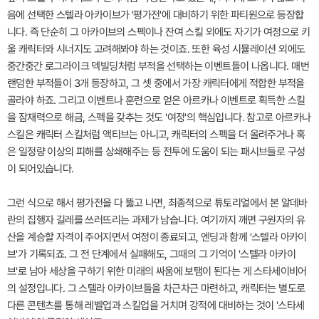
음에 선택한 스텔라 아카이브가 '평가전'에 대비하기 위한 파티원으로 등장합
니다. 즉 단순히 그 아카이브의 스펙이나 잔여 스킬 외에도 자기가 여정으로 키
울 캐릭터와 시너지도 고려해봐야 하는 것이죠. 또한 육성 시뮬레이션 외에도
중간중간 로그라이크 덱빌딩처럼 부적을 선택하는 이벤트들이 나옵니다. 매번
랜덤한 부적들이 3개 등장하고, 그 셋 중에서 가장 캐릭터에게 적합한 부적을
골라야 하죠. 그리고 이벤트나 훈련으로 얻은 아르카나 이벤트로 획득한 스킬
을 잠재력으로 해금, 스펙을 갖추는 것도 '여정'의 핵심입니다. 참고로 아르카나
스킬은 캐릭터 스킬처럼 액티브는 아니고, 캐릭터의 스펙을 더 올려주거나 혹
은 일정량 이상의 피해를 상쇄해주는 등 전투에 도움이 되는 패시브들로 구성
이 되어있습니다.
그런 식으로 해서 평가전을 다 뚫고 나면, 최종적으로 튜토리얼에서 본 알데바
란의 집행자 길레를 쓰러뜨리는 과제가 남습니다. 여기까지 깨면 구원자의 유
산을 계승할 자격이 주어지면서 여정이 종료되고, 엔딩과 함께 '스텔라 아카이
브'가 기록되죠. 그 전 단계에서 실패해도, 그때의 그 기억이 '스텔라 아카이
브'로 남아 세상을 구하기 위한 미래의 싸움에 보탬이 된다는 게 스타세이비어
의 설정입니다. 그 스텔라 아카이브들을 차근차근 마련하고, 캐릭터는 별도로
다른 콘텐츠를 통해 레벨업과 스킬업을 거치며 강적에 대비하는 것이 '스타세