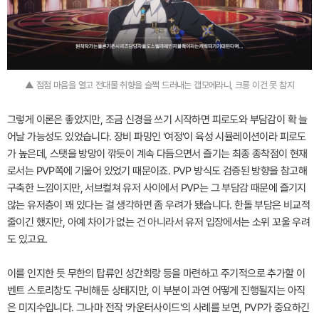
▲ 점점 마음을 열고 전대물 취향을 슬쩍 드러내는 갭모에라니, 크릉 이건 못 참지
그렇게 이론은 좋았지만, 조금 신경을 쓰기 시작하면 피로도와 부담감이 확 늘
어날 가능성도 있었습니다. 장비 파밍인 '여정'이 육성 시뮬레이션이라 피로도
가 높은데, 스탯을 방망이 깎듯이 계속 다듬으면서 즐기는 최종 종착점이 현재
로서는 PVP쪽에 기울어 있었기 때문이죠. PVP 방식도 검증된 방향을 참고해
구축한 느낌이지만, 서브컬쳐 유저 사이에서 PVP는 그 부담감 때문에 즐기지
않는 유저층이 꽤 있다는 걸 생각하면 좀 우려가 됐습니다. 한돌 부담은 비교적
줄이긴 했지만, 아예 차이가 없는 건 아니라서 유저 입장에서는 소위 꼬울 우려
도 있고요.
이를 인지한 듯 무한의 탑류인 성간회랑 등을 마련하고 주기적으로 추가할 이
벤트 스토리창도 구비해둔 상태지만, 이 부분이 과연 어떻게 진행될지는 아직
은 미지수입니다. 그나마 전작 '카운터사이드'의 사례를 보면, PVP가 중요하긴