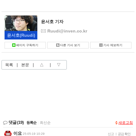
윤서호 기자
Ruudi@inven.co.kr
윤서호
(Ruudi)
페이지 구독하기
다른 기사 보기
기사 제보하기
목록
|
본문
|
△
|
▽
댓글
(19)
등록순
|
최신순
새로고침
이요
25-05-19 10:29
신고
|
공감 확인