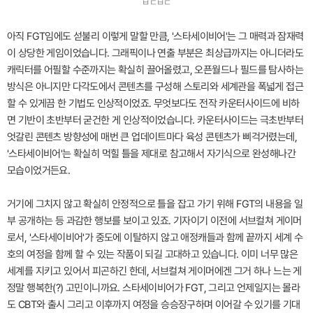
ㅂㄷㅂㄷ
아직 FGT임에도 섣불리 이렇게 말할 만큼, '스타세이비어'는 그 매력과 잠재력
이 상당한 게임이었습니다. 그래픽이나 연출 부분은 최상급까지는 아니더라도
캐릭터를 어필할 수준까지는 확실히 끌어올렸고, 오픈월드나 필드를 탐사하는
방식은 아니지만 다각도에서 콘텐츠를 구성해 스토리와 세계관을 폭넓게 접근
할 수 있게끔 한 기법도 인상적이었죠. 무엇보다도 전작 카운터사이드에 비하
면 기반이 초반부터 굳건한 게 인상적이었습니다. 카운터사이드는 극초반부터
엇갈린 콘텐츠 방향성에 매번 큰 업데이트마다 육성 콘텐츠가 삐걱거렸는데,
'스타세이비어'는 확실히 먹힐 틀을 제대로 참고해서 자기식으로 완성해나간
모습이었거든요.
거기에 그치지 않고 확실히 안정적으로 틀을 잡고 가기 위해 FGT의 내용을 일
부 공개하는 등 과감한 행보를 보이고 있죠. 기자이기 이전에 서브컬쳐 게이머
로서, '스타세이비어'가 중도에 이탈하지 않고 애정캐들과 함께 끝까지 세계 수
호의 여정을 함께 할 수 있는 작품이 되길 고대하고 있습니다. 이미 너무 많은
세계를 지키고 있어서 피곤하긴 한데, 서브컬쳐 게이머에겐 그거 하나 느는 게
정말 행복한(?) 고민이니까요. 스타세이비어가 FGT, 그리고 언제일지는 몰라
도 CBT와 출시 그리고 이후까지 여정을 승승장구하며 이어갈 수 있기를 기대