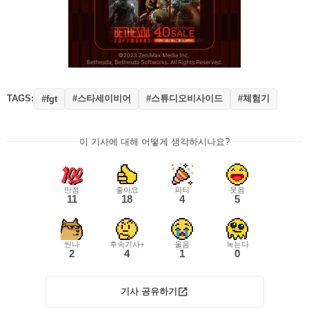
TAGS:
#스타세이비어
#스튜디오비사이드
#체험기
#fgt
이 기사에 대해 어떻게 생각하시나요?
만점
좋아요
파티
웃음
11
18
4
5
씬나
후속기사+
울음
녹는다
2
4
1
0
기사 공유하기