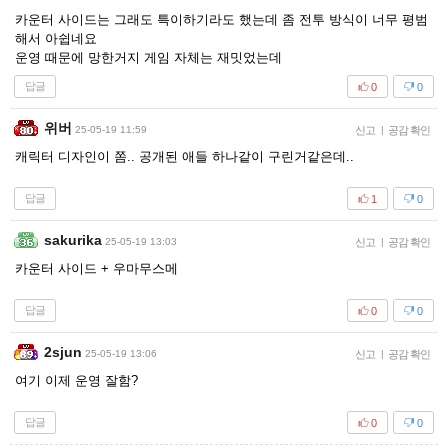
카운터 사이드는 그래도 특이하기라도 했는데 좀 전투 방식이 너무 평범
해서 아쉽네요
운영 때문에 망한거지 게임 자체는 재밋었는데
답글
0
0
위버
25-05-19 11:59
신고
|
공감 확인
캐릭터 디자인이 쫌.. 공개된 애들 하나같이 구린거같은데..
답글
1
0
sakurika
25-05-19 13:03
신고
|
공감 확인
카운터 사이드 + 우마무스메
답글
0
0
2sjun
25-05-19 13:06
신고
|
공감 확인
여기 이제 운영 잘함?
답글
0
0