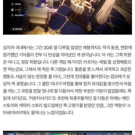
심지어 국내에서는 그간 3D로 잘 다루질 않았던 체형까지도 적극 동원, 현장에
참가했던 기자들이 전부 다 탄성을 자아냈던 게 생각납니다. 아 저는 그쪽 취향
은 아니고, 정장 취향입니다. 다른 게임 얘기지만 카프카는 제발 좀 상향해줬으
면 하는군요. 그래서 제 픽은 루그였습니다. 통증을 못 느껴서 과격하고 과감한
행동도 서슴지 않는 정장풍 쿨 미녀, 그런데 전대물을 좋아한다는 갭모에가 상
당히 팍 꽂혔습니다. 그 쿨한 미녀가 여정을 통해 점차 유대감을 쌓으면서 마음
을 여는 그 과정을 정말 맛나게 잘 다듬어서 여정 부분은 더빙이 없었음에도 쭉
읽게 되더군요. '카운터사이드'도 초반에 좌충우돌하던 걸 다듬은 뒤에는 메인
스토리와 캐릭터 스토리 빌드업에선 쭉 고평가를 받았던 만큼, 그런 역량이 '스
타세이비어'에도 묻어나는 느낌이었습니다.