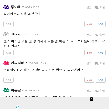
루야흐
25-05-19 13:37
신고
|
공감 확인
리메멘토의 길을 걷겠구만
답글
0
0
Khaini
25-05-19 14:21
신고
|
공감 확인
뭔가 이거만 봤을 땐 걍 카사나 다른 겜 하는 게 나아 보이는데 특색이 딱
히 없어보임
답글
0
0
커피러버즈
25-05-19 16:46
신고
|
공감 확인
스타세이비어 해 보고 싶네요 나오면 한번 해 봐야겠어요
답글
0
0
쉬는날
25-05-19 16:52
신고
|
공감 확인
말딸식 육성이 섞여있다니까 호기심이 확 생기네
답글
AD
0
0