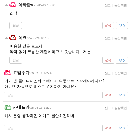
아라한a
25-05-19 15:20
신고
|
공감 확인
겠냐
답글
0
0
이요
25-05-20 10:16
신고
|
공감 확인
비슷한 결은 트오세
악의 없이 무능한 계열이라고 느꼇습니다.. 저는
답글
0
0
고맙수다
25-05-19 13:24
신고
|
공감 확인
이거 맵 돌아다니면서 스테이지 수동으로 조작해야하나요?
아니면 자동으로 퀘스트 위치까지 가나요?
답글
0
0
카네포라
25-05-19 13:29
신고
|
공감 확인
카사 운영 생각하면 이거도 불안하긴허네....
답글
0
0