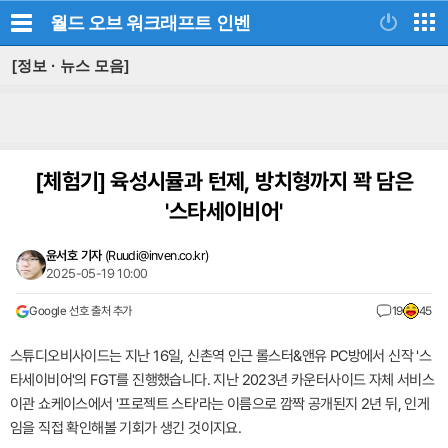
월드 오브 워크래프트
인벤
[정보 · 뉴스 모음]
[체험기]
육성시뮬과 턴제, 방치형까지 꽉 담은
'스타세이비어'
윤서호 기자
(
Ruudi@inven.co.kr
)
2025-05-19 10:00
Google 선호 출처 추가
19
45
스튜디오비사이드는 지난 16일, 신촌역 인근 롤스터&앤유 PC방에서 신작 '스
타세이비어'의 FGT를 진행했습니다. 지난 2023년 카운터사이드 자체 서비스
이관 쇼케이스에서 '프로젝트 스타'라는 이름으로 깜짝 공개된지 2년 뒤, 인게
임을 직접 확인해볼 기회가 생긴 것이지요.