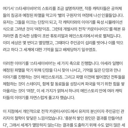
여기서 '스타세이비어'의 스토리를 조금 설명하자면, 작중 캐릭터들은 공허체
들의 침공과 예정된 파멸을 막고자 '별의 구원자'의 여정에 나선 인물들입니다.
유저는 그들을 이끄는 단장이 되고, 각 캐릭터와의 이야기를 육성 시뮬레이션
식으로 그려낸 것이 '여정'이죠. 그런데 개발사의 전작 '카운터사이드'를 해본 유
저라면 좀 친숙한 상황이 초반 튜토리얼과 메인스토리에서 바로 펼쳐집니다.
이미 세상은 몇 번이고 멸망했고, 그때마다 주인공이 섭리를 벗어나 이를 막으
려고 하다 그 세계에 대한 기억을 잃고 배제당하기 일쑤였죠.
이러한 이야기를 '스타세이비어'는 세 가지 축으로 진행합니다. 아세라 일행이
예정된 파멸을 막기 위해 단장을 다시 찾아 나서고, 기억을 잃은 단장과 만나
이야기를 진행하는 것이 메인스토리죠. 그리고 파멸 이전에 벌어졌던 전투들을
체험하는 것이 스테이지, 함께 할 동료들을 성장시켜 파국을 막기 위한 힘을 쌓
아올리는 것이 '여정', 이 세 가지가 얽혀서 하나의 메인스토리 안에 여러 캐릭
터들의 이야기를 자연스럽게 풀고자 했습니다.
이 지점에서 개인적으로 전작 카운터사이드에서 유저의 분신이자 주인공인 관
리자의 철학이 맞닿은 느낌이었습니다. '충분히 쌓인 원인은 결과를 만들어낸
다', 그래서 세계가 멸망하지 않는다는 결과를 도출하기 위해 수도 없이 많은 세