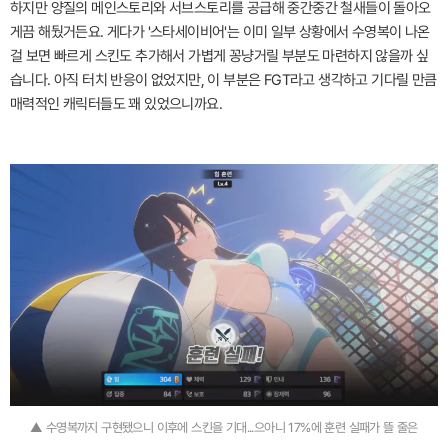
하지만 양질의 메인스토리와 서브스토리를 공급해 중간중간 철새들이 돌아오
게끔 해뒀거든요. 게다가 '스타세이비어'는 이미 일부 상황에서 수영복이 나온
걸 보면 빠르게 스킨도 추가해서 가볍게 꽁냥거릴 부분도 마련하지 않을까 싶
습니다. 아직 터치 반응이 없었지만, 이 부분은 FGT라고 생각하고 기다릴 만큼
매력적인 캐릭터들도 꽤 있었으니까요.
▲ 수영복까지 구현됐으니 이후에 스킨을 기대...으아니 17%에 훈련 실패가 뜰 줄은