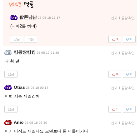
팝콘냠냠
25-05-18 17:17
신고
|
공감 확인
(디아2를 하며)
답글
이동
3
0
킹왕짱킹킹
25-05-17 21:40
신고
|
공감 확인
대 황 던
답글
0
0
Otias
25-05-18 00:17
신고
|
공감 확인
이번 시즌 재밌긴해
답글
1
0
Anio
25-05-18 05:40
신고
|
공감 확인
이거 아직도 재밌나요 모던보다 돈 더들어가나