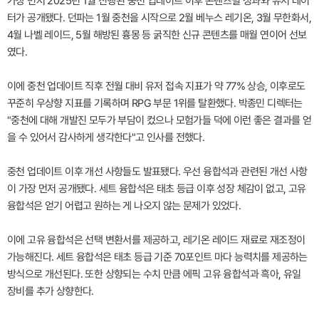
가장 먼저 2025년 1월 진행된 중천 업데이트 이후 콘텐츠별 성과와 유저 데이
터가 공개됐다. 던파는 1월 중천을 시작으로 2월 베누스 레기온, 3월 무한화서,
4월 나벨 레이드, 5월 해방된 흉몽 등 굵직한 신규 콘텐츠를 매월 연이어 선보
였다.
이에 중천 업데이트 직후 전월 대비 유저 접속 지표가 약 77% 상승, 이후로도
꾸준히 우상향 지표를 기록하며 RPG 부문 1위를 탈환했다. 박종민 디렉터는
"중천에 대해 개발진 모두가 부담이 컸으나 모험가들 덕에 이런 좋은 결과를 얻
을 수 있어서 감사하게 생각한다"고 인사를 전했다.
중천 업데이트 이후 개선 사항들도 발표됐다. 우선 융합석과 관련된 개선 사항
이 가장 먼저 공개됐다. 세트 융합석은 태초 등급 이후 성장 체감이 없고, 고유
융합석은 얻기 어렵고 원하는 게 나오지 않는 문제가 있었다.
이에 고유 융합석은 선택 변환서를 제공하고, 레기온 레이드 재료로 재조정이
가능해진다. 세트 융합석은 태초 등급 기준 70포인트 마다 능력치를 제공하는
방식으로 개선된다. 또한 상향되는 수치 만큼 에픽 고유 융합석과 흑아, 유일
장비를 추가 상향한다.