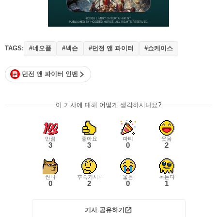
TAGS:
#네오플
#넥슨
#던전 앤 파이터
#쇼케이스
던전 앤 파이터 인벤
이 기사에 대해 어떻게 생각하시나요?
만점
좋아요
파티
웃음
3
3
0
2
씬나
후속기사+
울음
녹는다
0
2
0
1
기사 공유하기