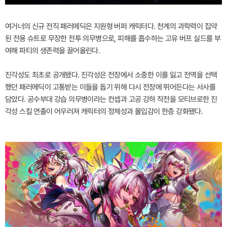
여거너의 신규 전직 패러메딕은 지원형 버퍼 캐릭터다. 천계의 과학력이 집약
된 전용 슈트로 무장한 전투 의무병으로, 피해를 흡수하는 고유 버프 실드를 부
여해 파티의 생존력을 끌어올린다.
진각성도 최초로 공개됐다. 진각성은 전장에서 소중한 이를 잃고 전역을 선택
했던 패러메딕이 고통받는 이들을 돕기 위해 다시 전장에 뛰어든다는 서사를
담았다. 공수부대 강습 의무병이라는 컨셉과 고공 강하 작전을 모티브로한 진
각성 스킬 연출이 어우러져 캐릭터의 정체성과 몰입감이 한층 강화됐다.