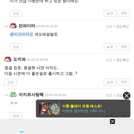
이거 언급 나왔는데 하고 있는 중이래요.
답글
0
0
던파이터
25-05-19 14:30
신고
|
공감 확인
@지크라지오
개오래걸릴듯
답글
0
0
도끼파
25-05-19 00:56
신고
|
공감 확인
종결 칭호, 종결펫 사면 아직도...
다음 시즌에 더 좋은걸로 출시하고 그럼..?
답글
0
0
아지르사랑해
25-05-19 03:49
신고
|
공감 확인
ㅇㅇ
이환 플레이 유형 테스트!
이벤트 참여하면 1,000 이니
답글
0
0
아지르사랑해
25-05-19 03:49
신고
|
공감 확인
AD