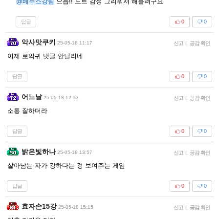
@베누스강림
으읍!! 도트 감성 그리워서 해볼려구요
답글
0
0
악사맛쿠키
25-05-18 11:17
신고
|
공감 확인
이제 로악귀 댓글 안달리네
답글
0
0
어느날
25-05-18 12:53
신고
|
공감 확인
소통 잘하더라
답글
0
0
밝은빛하나
25-05-18 13:57
신고
|
공감 확인
살아남는 자가 강하다는 겅 보여주는 게임
답글
0
0
효자손15강
25-05-18 15:15
신고
|
공감 확인