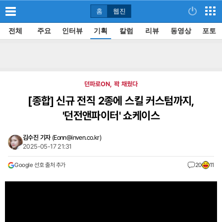
홈
웹진
전체
주요
인터뷰
기획
칼럼
리뷰
동영상
포토
던파로ON, 꽉 채웠다
[종합]
신규 전직 2종에 스킬 커스텀까지,
'던전앤파이터' 쇼케이스
김수진 기자
(
Eonn@inven.co.kr
)
2025-05-17 21:31
Google 선호 출처 추가
20
11