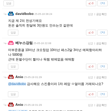
답글
0
0
davidbobo
25-05-18 08:24
신고
|
공감 확인
지금 제 2의 전성기에요
돈은 솔직히 한달에 3만원도 안쓰는것 같은데
답글
0
0
베누스강림
25-05-18 22:08
신고
|
공감 확인
마부준종결 10마넌 크오칭압 10마넌 패스2달 3마넌 에픽항아리하
나 5000원
근데 돈벌수단이 쩔이나 득템 밖에없음 애매함
답글
0
0
Anio
25-05-19 01:29
신고
|
공감 확인
@davidbobo
감사해요 스킨충이라 1차 레압 ㅁ얼마쯤 거래되나요?
답글
0
0
Anio
25-05-19 01:29
신고
|
공감 확인