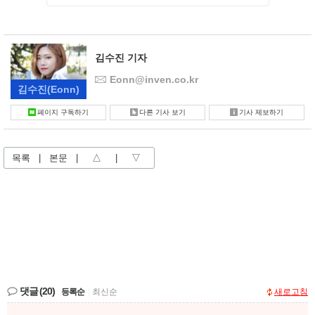
김수진 기자
Eonn@inven.co.kr
김수진
(Eonn)
페이지 구독하기
다른 기사 보기
기사 제보하기
목록
|
본문
|
△
|
▽
댓글
(20)
등록순
|
최신순
새로고침