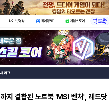
X
최대 90% 할인
라이브/영상
게이밍/IT
게임스토어
8월 프로모션
치 리그
까지 결합된 노트북 'MSI 벤처', 레드