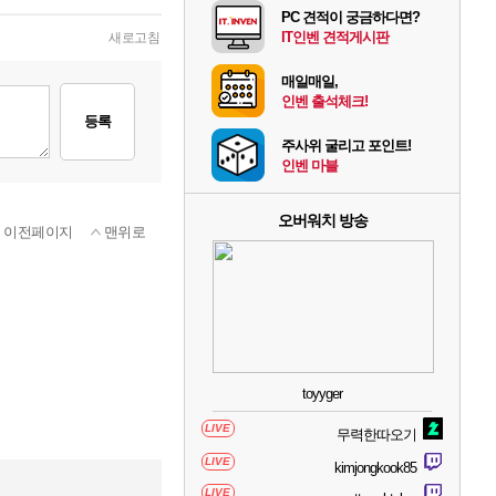
PC 견적이 궁금하다면?
IT인벤 견적게시판
새로고침
매일매일,
인벤 출석체크!
등록
주사위 굴리고 포인트!
인벤 마블
오버워치 방송
이전페이지
맨위로
toyyger
LIVE
무력한따오기
LIVE
kimjongkook85
LIVE