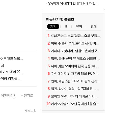
72%특가 어사김치 알배기 쌈배추 겉절이, 2kg, 1개
최근 HOT한 콘텐츠
게임
IT
유머
연예
1
드래곤소드, 스팀 '압긍'…축하 댓글 달고 게임 코드 받자!
2
이번 주 출시! 게임프리크 신작, '비스트 오브 리인카네이션'
3
가레나·포켓페어, ‘팰월드 온라인’ 2026년 출시 예고
4
웹젠, 뮤 IP 신작 '뮤 테오스' 상표권 출원
사운드 디테일과 착용감 잡았다... 소니, 프로페셔널 이어폰 'IER-M500' 공개
입점
5
디바 잇는 '오버워치 한국 영웅', 메카 파일럿 디몬 나온다
창립 50주년 맞은 에이서, UMPC·AI 노트북 공개하는 '에이서 데이 2026' 개최
6
‘아키에이지 S: 자유의 해협’ PC MMORPG로 개발한다
교보문고 강남점에 등장한 로지텍 팝업스토어, 책과 타이핑 경험을 잇는다
7
엔씨, 게임스컴 2026서 미공개 신작 최초 공개
8
웹젠, 상반기 영업수익 773억 원…순이익 89% 증가
이전페이지
맨위로
9
모바일 MMOTPS '더 디비전 리서전스', 6일 스팀에도 출시
10
카카오게임즈 "오딘 Q 내년 1월 출시, 연기는 없다"
새로고침