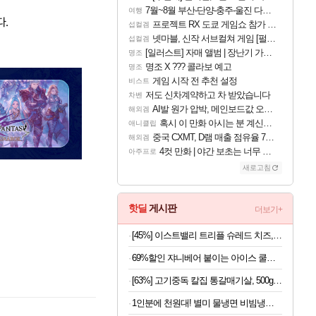
7월~8월 부산-단양-충주-울진 다녀왔어요~
여행
다.
프로젝트 RX 도쿄 게임쇼 참가 결정
섭컬겜
넷마블, 신작 서브컬쳐 게임 [펄 인 블루] 티저 사이트 오픈
섭컬겜
[일러스트] 자매 앨범 | 장난기 가득한 오후의 공원 (리메이크판)
명조
명조 X ??? 콜라보 예고
명조
게임 시작 전 추천 설정
비스트
저도 신차계약하고 차 받았습니다
차벤
AI발 원가 압박, 메인보드값 오르나
해외겜
혹시 이 만화 아시는 분 계신가요
애니클립
중국 CXMT, D램 매출 점유율 7%…글로벌 4위로 부상
해외겜
4컷 만화 | 야간 보초는 너무 힘들어
아주프로
새로고침
핫딜
게시판
더보기+
[45%] 이스트밸리 트리플 슈레드 치즈, 1kg, 1개
69%할인 쟈니베어 붙이는 아이스 쿨패치 쿨링시트, 30개, 1팩
[63%] 고기중독 칼집 통갈매기살, 500g, 2팩
1인분에 천원대! 별미 물냉면 비빔냉면 10인세트 (메밀/칡/도토리)