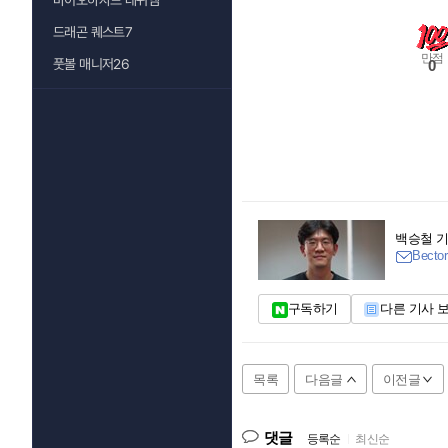
바이오하자드 레퀴엠
드래곤 퀘스트7
만점
풋볼 매니저26
0
백승철 
Bector
구독하기
다른 기사 
목록
다음글
이전글
댓글
등록순
|
최신순