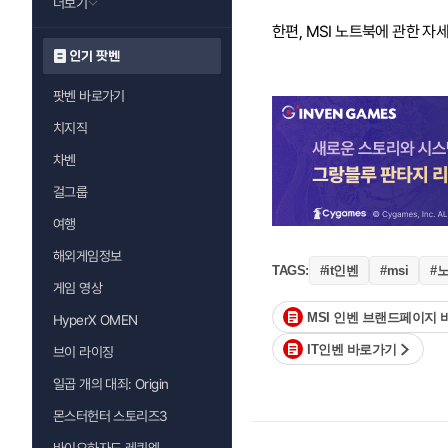
더보기
한편, MSI 노트북에 관한 자
인기 팟벤
팟벤 바로가기
치지직
차벤
걸그룹
여행
해외게임정보
#it인벤
#
TAGS:
#msi
게임 영상
MSI 인벤 브랜드페이지
HyperX OMEN
IT인벤 바로가기
브이 라이징
일곱 개의 대죄: Origin
몬스터헌터 스토리즈3