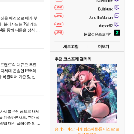
ttvawktober
LIVE
Bullskunk
LIVE
JunoTheMartian
부산을 배경으로 메카 부
. 블리자드는 7일 게임
LIVE
durpee82
4를 통해 디몬을 정식 출
LIVE
눈물젖은초코파이
새로고침
더보기
추천 코스프레 갤러리
일드랜드'의 대규모 무료
 차세대 콘솔인 PS5와
텐츠가 복원되어 기존 및 신규
토 무사시를 주인공으로 내세
을 계승하면서도, 현대적
공략법 대신 플레이어의 선
승리의 여신: 니케 팀스파클-륨 마스트: 로
리얼리티.....