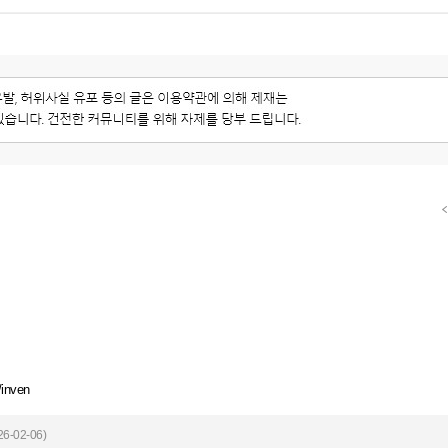
/inven
6-02-06)