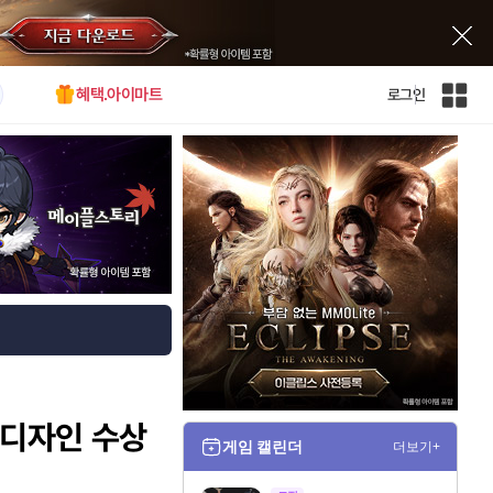
혜택.아이마트
로그인
인
벤
전
체
사
이
트
맵
닷 디자인 수상
게임 캘린더
더보기+