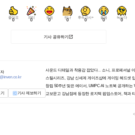
좋아요
파티
웃음
씬나
후속기사+
울음
녹는다
0
0
0
0
0
0
0
기사 공유하기
기자
@inven.co.kr
스틸시리즈, 강남 신세계 게이즈샵에 게이밍 헤드셋 
보기
기사 제보하기