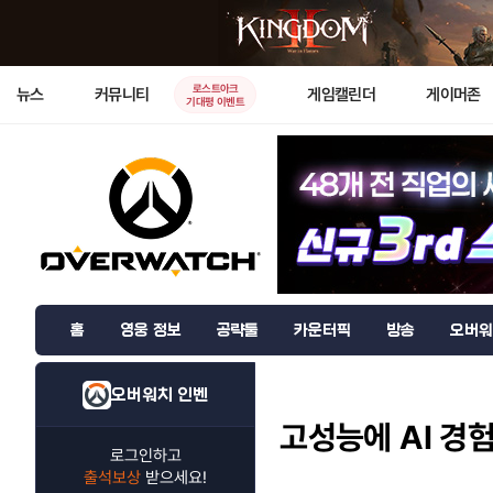
로스트아크
뉴스
커뮤니티
게임캘린더
게이머존
기대평 이벤트
홈
영웅 정보
공략툴
카운터픽
방송
오버워
오버워치 인벤
고성능에 AI 경험
로그인하고
출석보상
받으세요!