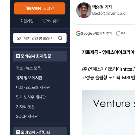
백승철 기자
로그인
Bector@inven.co.kr
회원가입
ID/PW 찾기
Google 선호 출처 추가
복사
자료제공 - 엠에스아이코리아
오버워치 화제 집중
정보 · 뉴스 모음
(주)엠에스아이코리아(https:
고성능 슬림형 노트북 'MSI 벤
유저 정보 게시판
대회 · e스포츠 게시판
팁과 노하우 게시판
치지직 팟벤
SOOP 게시판
오버워치 커뮤니티