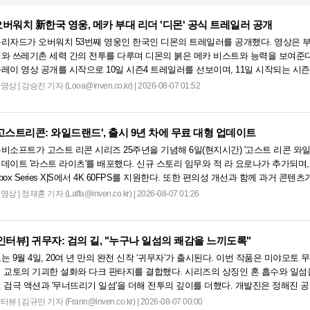
버워치 新한국 영웅, 메카 부대 리더 '디몬' 공식 트레일러 공개
리자드가 오버워치 53번째 영웅인 한국인 디몬의 트레일러를 공개했다. 영상은 
와 쓰레기촌 세력 간의 전투를 다루며 디몬의 붉은 메카 비스트와 능력을 보여준다
레이 영상 공개를 시작으로 10일 시즌4 트레일러를 선보이며, 11일 시작되는 시즌
할 예정이다. 향후 메카 부대와 탈론의 대립이 본격화될 전망이다....
동영상
|
강승진 기자 (Looa@inven.co.kr) | 2026-08-07 01:52
고스트리콘: 와일드랜드', 출시 9년 차에 무료 대형 업데이트
비소프트가 고스트 리콘 시리즈 25주년을 기념해 6일(현지시간) '고스트 리콘 와
데이트 '라스트 라이츠'를 배포했다. 신규 스토리 임무와 적 라 요로나가 추가되며,
box Series X|S에서 4K 60FPS를 지원한다. 또한 편의성 개선과 함께 과거 콘
용자 모두에게 새로운 즐길 거리를 제공한다....
동영상
|
정재훈 기자 (Laffa@inven.co.kr) | 2026-08-07 01:26
인터뷰]
귀무자: 검의 길, "누구나 일섬의 쾌감을 느끼도록"
는 9월 4일, 20여 년 만의 완전 신작 ‘귀무자’가 출시된다. 이번 작품은 미야모
 교토의 기괴한 설화와 다크 판타지를 결합했다. 시리즈의 상징인 혼 흡수와 일섬
 검극 액션과 '무너뜨리기 일섬'을 더해 전투의 깊이를 더했다. 개발진은 정해진 
에 따른 사무라이 액션을 구현하고자 했으며, 실제 검술 전문가의 모션 캡처를 통해 
인터뷰
|
김규만 기자 (Frann@inven.co.kr) | 2026-08-07 00:00