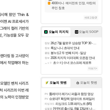
4000이니
·
에이전트 인장, 마탄의
주인 칭호
해 왔던 'Thin &
새로고침
 라이젠 AI 프로세서가
 그레이 컬러 기반의
오늘의 치지직
오늘의 SOOP
성, 기능성을 모두 갖
26년 7월 팔로우 상승량 TOP 30 - 월간 치지직
잡담
룩삼 니니 초대석 안내
정보
봉누도2 두 번째 티저 - 일상
클립
작, 렌더링 등 고사양이
2026 치지직 이리대회 오픈컵 안내
정보
경에서 작업해야 하는
초ㅇㅎ) 수녀 코스프레 제로투
ㅗㅜㅑ
더보기+
오늘의 팟벤
오늘의 핫벤
신 모델인 벤처 시리즈
처 시리즈의 이번 레
툼레이더 레가시 퍼즐과 함정 영상
PV
I의 노력이 인정받았
슈로대Y 확장팩 업데이트 트레일러
PV
리싱크드 1.06 패치노트 (8/5)
리싱크드
[무한대] 출시일, 8월 13일에 나오나
섭컬겜