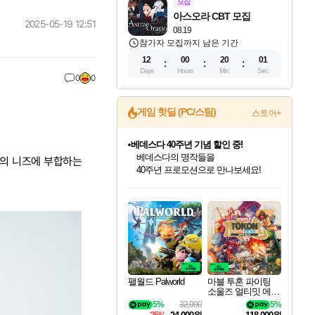
모집
아스오라 CBT 모집
2025-05-19 12:51
08.19
참가자 모집까지 남은 기간
12
00
20
00
Days
Hours
Min
Sec
0
0
게임 핫딜 (PC/스팀)
스토어+
베데스다 40주년 기념 할인 중!
베데스다의 명작들을
자들의 니즈에 부합하는
40주년 프로모션으로 만나보세요!
인벤게임즈 8월 특별 할인!
드래곤소드: 어웨이크닝 입점!
문명 7 특별 할인!
귀무자: 검의 길 예약 판매 중!
비스트 오브 리인카네이션 정식 출시!
커세어 코브 출시 기념 할인!
더 렐릭 퍼스트 가디언 정식 출시
마블 투혼 파이팅 소울즈 예약 판매 중!
캡콤 프렌차이즈 할인 진행 중!
캡콤 일부 상품 상시 할인
스타워즈 은하계 레이서
로블록스 기프트 카드 공식 입점
인기 퍼블리셔 모음!
스팀으로 만나는 드래곤소드!
조선&고려 DLC 출시 예정
10% 할인과
게임프릭 신작 IP
해적'섬'을 발전시키자!
설화x하드코어 액션!
마블 히어로 총 출동&화려한 격투!
몬헌, 바하 등 인기 IP를
몬헌 와일즈 & 드래곤즈 도그마2
인벤게임즈에서 10% 추가 적립
Robux를 가장 안전하고
최대 90% 할인가를 만나보세요!
네이버혜택과 함께 만나보세요!
50%할인&추가 적립까지!
이니&베니 혜택까지!
네이버 혜택가와 함께 예약하세요!
할인&네이버혜택으로 만나보세요!
네이버페이 혜택과 만나보세요!
네이버 포인트 혜택까지!
할인가에 만나보세요!
일부 에디션 상시 할인!
혜택으로 예약 판매 중
편안하게 충전하세요
팰월드 Palworld
마블 투혼 파이팅
소울즈 얼티밋 에디
션 예약구매 MARV
5%
32,000
5%
EL Tokon Fighting S