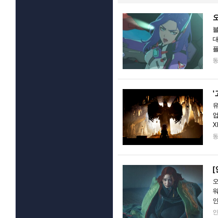
오
블
대
플
시
'
유
업
X
이
[
오
워
인
택