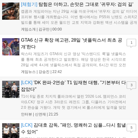
하고자 했으며, 실제 검술 전문가의 모션 캡처를 통해 리얼리티를 극대
[체험기]
탐험은 더하고, 손맛은 그대로 '귀무자: 검의 길'
화했다. 세계관을 새롭게 재구성한 이번 신작은 기존 시리즈와 설정은
캡콤과 게임피아는 지난 29일 서울 마포구에서 '귀무자: 검의 길' 미디어
다르지만, 특유의 통쾌한 손맛과 다크 판타지 분위기를 충실히 담아내어
프리뷰 행사를 개최했습니다. 이번 행사에서는 PS5와 닌텐도 스위치2
시리즈 팬과 신규 이용자 모두에게 새로운 재미를 선사할 예정이다....
빌드를 통해 세미 오픈 월드인 교토 지역과 강화된 액션 시스템을 공개
했습니다. 주인공 미야모토 무사시가 오니를 정화하는 과정을 담았으며,
게임소개 |
김규만
|
00:00
패링과 혼 흡수 등 전략적 전투 요소가 특징입니다. 정식 출시를 앞두고
탄탄한 게임성을 선보여 기대감을 높였습니다....
GTA6 신규 확장 예고편, 28일 '넷플릭스서 최초 공
1
개'한다
락스타 게임즈가 GTA6의 신규 영상 '익스텐디드 룩'을 넷플릭스
를 통해 최초 공개한다고 발표했다. 해당 영상은 한국 시각으로
28일 새벽 4시에 넷플릭스에서 독점 공개되며, 6시간 뒤인 오전
10시부터 공식 유튜브와 홈페이지에서도 확인할 수 있다. 기존보
게임뉴스 |
강승진
|
22:42
다 게임플레이 비중이 클 것으로 기대되는 가운데, 넷플릭스와의
이례적인 협업이 향후 게임 마케팅 방식에 어떤 변화를 가져올지
[LCK]
'DK 완파·2연승' T1 임재현 대행, "기본부터 다
3
전 세계 팬들의 이목이 쏠리고 있다....
잡았다"
T1이 6일 종로 치지직 롤파크에서 열린 '2026 LoL 챔피언스 코리
아(LCK)' 정규 시즌 3라운드 레전드 그룹, 디플러스 기아전에서
2:0 완승을 거뒀다. 개막 첫 경기에서 kt 롤스터에게 일격을 맞았
지만, 젠지 e스포츠의 홈 경기에서 원정 승리를 챙기며 분위기를
인터뷰 |
신연재
|
21:25
다잡은 T1은 이날 게임에서는 경기력이 완전히 제 궤도에 오른 듯
한 모습이었다. 다음은...
[LCK]
김대호 감독, "패인, 명쾌하고 심플...다시 힘낼
5
수 있어"