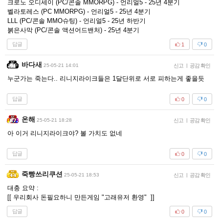
크로노 오디세이 (PC/콘솔 MMORPG) - 언리얼5 - 25년 4분기
벨라토레스 (PC MMORPG) - 언리얼5 - 25년 4분기
LLL (PC/콘솔 MMO슈팅) - 언리얼5 - 25년 하반기
붉은사막 (PC/콘솔 액션어드밴처) - 25년 4분기
답글
1
0
바다새
25-05-21 14:01
신고
|
공감 확인
누군가는 죽는다.. 리니지라이크들은 1달단위로 서로 피하는게 좋을듯
답글
0
0
온해
25-05-21 18:28
신고
|
공감 확인
아 이거 리니지라이크야? 볼 가치도 없네
답글
0
0
죽빵쓰리쿠션
25-05-21 18:53
신고
|
공감 확인
대충 요약 :
[[ 우리회사 돈필요하니 만든게임 "고래유저 환영" ]]
답글
0
0