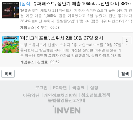
화점몰에서 진행되며, 방문객에게는 프로모 카드 등 다양한 혜택이 제공
[실적]
슈퍼패스트, 상반기 매출 1065억…전년 대비 38%↑
됩니다. 포켓몬과 함께하는 이번 여름 축제는 포켓몬 공식 홈페이지를
'운빨존많겜' 개발사 111퍼센트의 지주사 슈퍼패스트가 올해 상반기 연
통해 상세 내용을 확인할 수 있습니다....
결 기준 매출 1,065억 원을 기록했다고 6일 밝혔다. 전년 동기보다
38.4% 늘어난 수치다. '운빨존많겜'과 '협타디(협동 타워 디펜스)'가 각각
629억 원과 329억 원을 올려 전체 매출의 90%를 채웠다. 특히 2024년
게임뉴스 |
이두현
|
09:53
10월 출시된 협타디는 전년 동기 대비 약 8.7배 성장...
'마인크래프트', 스위치 2로 10월 27일 출시
1
모장 스튜디오가 닌텐도 스위치 2용 마인크래프트를 10월 27일
출시한다고 발표했습니다. 이번 버전은 선명한 비주얼 옵션을 기
본 적용해 조명과 그림자 효과를 강화했으며, 슈퍼 마리오 매시업
팩도 업데이트됩니다. 기존 월드 이관이 가능하며 디지털 업그레
게임뉴스 |
김병호
|
09:52
이드 경로도 제공될 예정이나 구체적인 가격과 조건은 추후 공개
됩니다. 일부 환경에서는 해당 그래픽 옵션이 제한될 수 있습니
목록
검색
다....
로그인
PC화면
퀵링크
설정
청소년보호정책
이용약관
개인정보처리방침
불법촬영물신고안내
(주)
인
벤