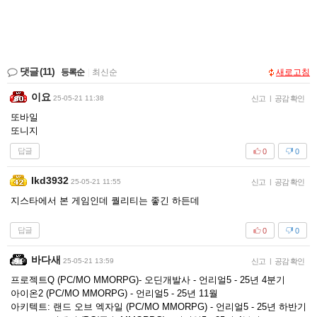
댓글
(11)
등록순
|
최신순
새로고침
이요
25-05-21 11:38
신고
|
공감 확인
또바일
또니지
답글
0
0
Ikd3932
25-05-21 11:55
신고
|
공감 확인
지스타에서 본 게임인데 퀄리티는 좋긴 하든데
답글
0
0
바다새
25-05-21 13:59
신고
|
공감 확인
프로젝트Q (PC/MO MMORPG)- 오딘개발사 - 언리얼5 - 25년 4분기
아이온2 (PC/MO MMORPG) - 언리얼5 - 25년 11월
아키텍트: 랜드 오브 엑자일 (PC/MO MMORPG) - 언리얼5 - 25년 하반기