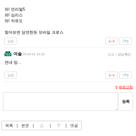
와! 언리얼5
와! 심리스
와! 자유도
찾아보면 당연한듯 모바일 크로스
답글
0
0
여솔
25-05-22 10:16
신고
|
공감 확인
연내 망...
답글
0
0
새로고침
등록
목록
|
본문
|
△
|
▽
|
댓글