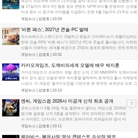
넥슨이 서든어택 서비스 21주년을 맞아 대규모 업데이트를 진행했다. 8
월 27일까지 최대 4인 협동 점프 콘텐츠 'UP투게더'를 운영하며, 단계별
미션 완수 시 영구제 아이템을 지급한다. 또한 9월 3일까지 21주년 스페
셜 교환소와 웹 이벤트, 출석 챌린지 등 다채로운 행사를 연다. 8월 9일까
게임뉴스 |
김병호
|
10:34
지 채팅 이벤트, 8월 20일까지 버닝 이벤트와 PC방 파티, 마이건마트를
운영하며 혜택을 제공한다. 특히 8월 6일 오후 8시에는 공식 SOOP 채널
'비튼 패스', 2027년 콘솔·PC 발매
에서 '2026 시즌3 서든라이브' 생방송을 통해 업데이트를 소개하고 시청
피스브레이크 스튜디오가 개발하고 웨일즈 인터랙티브가 퍼블리싱하는
자에게 다양한 보상을 지급할 예정이다....
턴제 전술 RPG '비튼 패스'가 2027년 PC와 콘솔로 출시됩니다. 타락한
신들이 지배하는 세계를 배경으로 25명의 동료와 함께하는 전략 전투와
듀얼 잡 시스템이 특징입니다. 킥스타터 펀딩을 성공적으로 마친 이 게
게임뉴스 |
김병호
|
10:32
임은 향후 스팀, PS5, Xbox, 스위치로 발매될 예정이나 구체적인 출시일
은 미정입니다....
카카오게임즈, 도깨비의세계 모델에 배우 박지훈
카카오게임즈가 슈퍼캣이 개발 중인 신작 2.5D MMORPG 도깨비의세
계의 공식 광고 모델로 배우 박지훈을 발탁하며 본격적인 출시 마케팅에
나섰다. 이 게임은 멸귀수도전을 기반으로 한 한국적 세계관과 도트 그
래픽이 특징이다. 오는 8월 사전등록을 시작으로 9월에는 쇼케이스를 통
게임뉴스 |
김병호
|
10:13
해 상세 콘텐츠를 공개하며, 10월 정식 출시를 앞두고 있다. 카카오게임
즈는 박지훈의 이미지를 활용해 게임의 독창적인 재미를 알릴 계획이
엔씨, 게임스컴 2026서 미공개 신작 최초 공개
7
다....
엔씨소프트가 8월 26일 독일 쾰른에서 열리는 게임스컴 2026에
참가해 글로벌 신작 3종을 공개한다. 개막 전야제인 ONL 무대에
서 아이온2, 신더시티, 프로젝트 본파이어의 트레일러와 정식 타
이틀이 발표될 예정이다. 특히 아이온2는 9월 30일 얼리액세스를
게임뉴스 |
김병호
|
10:11
앞두고 있으며, 프로젝트 본파이어는 이번 행사를 통해 처음으로
베일을 벗는다. 또한 북미 스튜디오가 개발 중인 길드워3는 B2B
펄어비스, 붉은사막 영상 콘테스트 수상작 발표