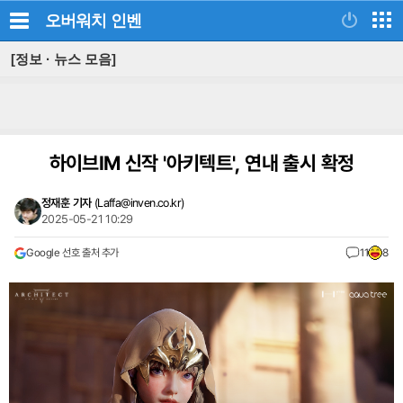
오버워치
인벤
[정보 · 뉴스 모음]
하이브IM 신작 '아키텍트', 연내 출시 확정
정재훈 기자
(
Laffa@inven.co.kr
)
2025-05-21 10:29
Google 선호 출처 추가
11
8