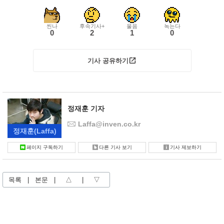
씬나
후속기사+
울음
녹는다
0
2
1
0
기사 공유하기
정재훈 기자
Laffa@inven.co.kr
정재훈
(Laffa)
페이지 구독하기
다른 기사 보기
기사 제보하기
목록
|
본문
|
△
|
▽