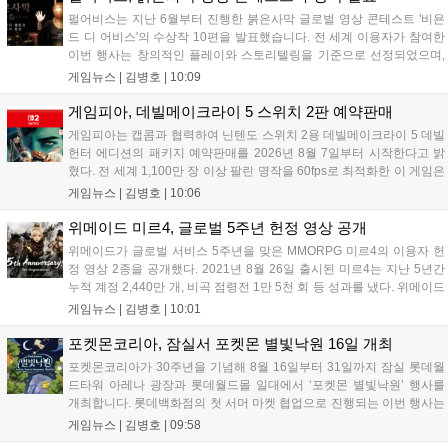
관에 출품되어 글로벌 시장 공략에 나선다. 엔씨는 이번 행사를
펄어비스는 지난 6월부터 진행한 붉은사막 글로벌 영상 콘테스트 '비욘
통해 전 세계 이용자와의 접점을 확대하고 신작에 대한 기대감을
드 디 어비스'의 수상작 10편을 발표했습니다. 전 세계 이용자가 참여한
극대화할 계획이다....
이번 행사는 창의적인 플레이와 스토리텔링을 기준으로 선정되었으며,
수상자들에게는 펄어비스 사옥 '홈 원' 초청 혜택과 기념 주화 및 굿즈가
게임뉴스 |
김병호
|
10:09
제공될 예정입니다. 붉은사막은 광활한 오픈월드 파이웰을 배경으로 주
인공 클리프의 여정을 담은 액션 어드벤처 게임으로 기대를 모으고 있습
게임피아, 데빌메이크라이 5 스위치 2판 예약판매
니다....
게임피아는 캡콤과 협력하여 닌텐도 스위치 2용 데빌메이크라이 5 데빌
헌터 에디션의 패키지 예약판매를 2026년 8월 7일부터 시작한다고 밝
혔다. 전 세계 1,100만 장 이상 팔린 명작을 60fps로 최적화한 이 게임은
한국어를 공식 지원하며, 본편 외 다양한 추가 콘텐츠가 포함된다. 국내
게임뉴스 |
김병호
|
10:06
정식 발매일은 2026년 8월 28일이며, 예약판매는 소프라노 등 온라인
쇼핑몰에서 진행된다. 청소년 이용 불가 등급이다....
위메이드 미르4, 글로벌 5주년 헌정 영상 공개
위메이드가 글로벌 서비스 5주년을 맞은 MMORPG 미르4의 이용자 헌
정 영상 2종을 공개했다. 2021년 8월 26일 출시된 미르4는 지난 5년간
누적 계정 2,440만 개, 비곡 점령전 1만 5천 회 등 성과를 냈다. 위메이드
는 감사의 의미를 담은 오리지널 음원 뮤직비디오와 성과 정리 영상을
게임뉴스 |
김병호
|
10:01
공식 유튜브에 공개했으며, 향후 꾸준한 업데이트로 이용자와 함께 성장
하겠다는 의지를 밝혔다....
포켓몬코리아, 잠실서 포켓몬 별빛낙원 16일 개최
포켓몬코리아가 30주년을 기념해 8월 16일부터 31일까지 잠실 롯데월
드타워 아레나 광장과 롯데월드몰 일대에서 ‘포켓몬 별빛낙원’ 행사를
개최합니다. 롯데백화점의 첫 서머 마켓 협업으로 진행되는 이번 행사는
초대형 잉어킹 수로와 LED 폭포 등 신비로운 테마 공간과 팝업스토어,
게임뉴스 |
김병호
|
09:58
F&B 부스를 운영합니다. 사전예약은 8월 7일과 18일 롯데온 및 롯데백