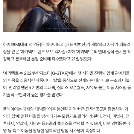
하이브IM(대표 정우용)은 아쿠아트리(대표 박범진)가 개발하고 자사가 퍼블리
싱을 맡은 ‘아키텍트: 랜드 오브 엑자일’(이하 '아키텍트')의 연내 정식 출시를 확
정하고 본격적인 론칭 준비에 착수했다고 21일 밝혔다.
'아키텍트'는 2024년 ‘지스타(G-STAR)’에서 첫 시연을 진행해 업계 관계자들
의 이목을 집중시킨 작품이다. ‘탑’을 중심으로 전개되는 내러티브 구조와 더불
어, 언리얼 엔진5 기반의 그래픽, 심리스 오픈월드, 자유도 높은 이동 시스템 등
기술적 구현력이 높은 평가를 받았다.
플레이어는 대재앙 ‘대범람’ 이후 봉인된 지역 ‘버려진 땅’ 곳곳을 탐험하며 ‘거
인의 탑’에 얽힌 비밀을 밝혀 나가는 모험가로 활약하게 된다. 전사, 마법사, 전
투사제, 암살자, 사냥꾼 등 5종의 클래스를 선택할 수 있으며, 비행·암벽등반·수
영 등 특수 이동을 활용한 입체적인 탐험 시스템이 특징이다.