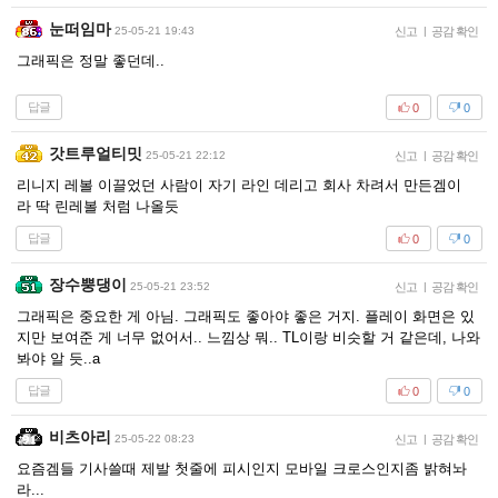
눈떠임마
25-05-21 19:43
신고
|
공감 확인
그래픽은 정말 좋던데..
답글
0
0
갓트루얼티밋
25-05-21 22:12
신고
|
공감 확인
리니지 레볼 이끌었던 사람이 자기 라인 데리고 회사 차려서 만든겜이
라 딱 린레볼 처럼 나올듯
답글
0
0
장수뿡댕이
25-05-21 23:52
신고
|
공감 확인
그래픽은 중요한 게 아님. 그래픽도 좋아야 좋은 거지. 플레이 화면은 있
지만 보여준 게 너무 없어서.. 느낌상 뭐.. TL이랑 비슷할 거 같은데, 나와
봐야 알 듯..a
답글
0
0
비츠아리
25-05-22 08:23
신고
|
공감 확인
요즘겜들 기사쓸때 제발 첫줄에 피시인지 모바일 크로스인지좀 밝혀놔
라...