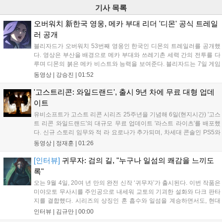
기사 목록
오버워치 新한국 영웅, 메카 부대 리더 '디몬' 공식 트레일
러 공개
블리자드가 오버워치 53번째 영웅인 한국인 디몬의 트레일러를 공개했
다. 영상은 부산을 배경으로 메카 부대와 쓰레기촌 세력 간의 전투를 다
루며 디몬의 붉은 메카 비스트와 능력을 보여준다. 블리자드는 7일 게임
플레이 영상 공개를 시작으로 10일 시즌4 트레일러를 선보이며, 11일 시
동영상 |
강승진
|
01:52
작되는 시즌4를 통해 디몬을 정식 출시할 예정이다. 향후 메카 부대와 탈
론의 대립이 본격화될 전망이다....
'고스트리콘: 와일드랜드', 출시 9년 차에 무료 대형 업데
이트
유비소프트가 고스트 리콘 시리즈 25주년을 기념해 6일(현지시간) '고스
트 리콘 와일드랜드'의 대규모 무료 업데이트 '라스트 라이츠'를 배포했
다. 신규 스토리 임무와 적 라 요로나가 추가되며, 차세대 콘솔인 PS5와
Xbox Series X|S에서 4K 60FPS를 지원한다. 또한 편의성 개선과 함께
동영상 |
정재훈
|
01:26
과거 콘텐츠가 복원되어 기존 및 신규 이용자 모두에게 새로운 즐길 거
리를 제공한다....
[인터뷰]
귀무자: 검의 길, "누구나 일섬의 쾌감을 느끼도
록"
오는 9월 4일, 20여 년 만의 완전 신작 ‘귀무자’가 출시된다. 이번 작품은
미야모토 무사시를 주인공으로 내세워 교토의 기괴한 설화와 다크 판타
지를 결합했다. 시리즈의 상징인 혼 흡수와 일섬을 계승하면서도, 현대
적인 검극 액션과 '무너뜨리기 일섬'을 더해 전투의 깊이를 더했다. 개발
인터뷰 |
김규만
|
00:00
진은 정해진 공략법 대신 플레이어의 선택에 따른 사무라이 액션을 구현