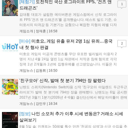
활한다. 모...
[체험기]
도전적인 국산 로그라이트 FPS, '건즈 앤
1
드래곤즈'
김대훤 대표가 설립한 에이버튼은 게임스컴에서 신작 로그라이
트 FPS '건즈 앤 드래곤즈'를 공개했습니다. 테스트 빌드 기준, 슈
터로서의 타격감 등 기본기는 갖췄으나 복잡한 지형의 레벨 디자
인은 개선이 필요해 보입니다. 또한, 성장 트랙의 과도한 분절과
게임소개 |
정재훈
|
16:58
무기 다양성 부족 등 로그라이트 장르적 재미 측면에서도 보완이
요구됩니다. 개발사는 향후 캐릭터 추가 등을 통해 게임성을 다듬
[이슈]
미호요, 게임 유출 유저 2명 1심 유죄…중국
2
어 경쟁력을 확보할 계획입니다....
내 첫 형사 판결
미호요 게임의 미공개 콘텐츠를 무단 유포한 빌리빌리 이용자 2
명이 지난 4월 24일 열린 1심 재판에서 저작권 침해 혐의로 각각
징역 1년 2개월과 1년에 집행유예를 선고받았습니다. 이들은 지
난해 7월부터 원신 등 주요 게임의 영상을 유포해 60만 회 이상의
게임뉴스 |
김동휘
|
16:50
조회수를 기록했습니다. 미호요는 이번 판결이 새 사법해석 시행
이후 중국 내 첫 형사사건임을 강조하며 향후 무단 유출에 강경
'친구모아' 신작, 발매 첫 분기 794만 장 팔렸다
대응할 방침입니다....
닌텐도 스위치(Nintendo Switch)용 신작 '친구모아 아일랜드 두근두근
라이프'가 발매 첫 분기에 794만 장을 판매했다. 닌텐도는 6일 공시한
2027년 3월기 1분기(2026년 4~6월) 결산단신에서 해당 타이틀이 판매
를 크게 늘렸다고 밝혔다. 4월 16일 발매된 이 작품은 약 2개월 반 만에
게임뉴스 |
강민우
|
16:34
794만 장을 기록하며, 같은 기간 닌텐도 스위치...
[정보]
나인 소모처 추가 이후 시세 변동은? 거래소 시세
살펴보기
8월 5일 솔: 인챈트는 50레벨 특수 던전 '천궁의 성역'과 신규 수집을 추