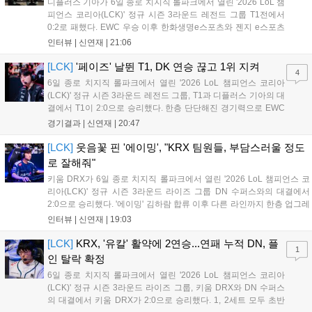
디플러스 기아가 6일 종로 치지직 롤파크에서 열린 '2026 LoL 챔
피언스 코리아(LCK)' 정규 시즌 3라운드 레전드 그룹 T1전에서
0:2로 패했다. EWC 우승 이후 한화생명e스포츠와 젠지 e스포츠
를 잡아내며 기세를 끌어올렸지만, 경기력이 제 궤도에 오른 T1은
인터뷰 |
신연재
|
21:06
확실히 강했다. 경기 종료 후 기자회견에 참석한 김대호 감독은
"오늘 져서 너무 아쉽다"...
[LCK]
'페이즈' 날뛴 T1, DK 연승 끊고 1위 지켜
4
6일 종로 치지직 롤파크에서 열린 '2026 LoL 챔피언스 코리아
(LCK)' 정규 시즌 3라운드 레전드 그룹, T1과 디플러스 기아의 대
결에서 T1이 2:0으로 승리했다. 한층 단단해진 경기력으로 EWC
우승을 기점으로 파죽지세의 연승을 이어가던 디플러스 기아를
경기결과 |
신연재
|
20:47
잠재웠다. 1세트, T1이 앞서갔다. 바텀 듀오 킬로 주도권을 잡은
T1은 첫 드래곤을 두드렸...
[LCK]
웃음꽃 핀 '에이밍', "KRX 팀원들, 부담스러울 정도
로 잘해줘"
키움 DRX가 6일 종로 치지직 롤파크에서 열린 '2026 LoL 챔피언스 코
리아(LCK)' 정규 시즌 3라운드 라이즈 그룹 DN 수퍼스와의 대결에서
2:0으로 승리했다. '에이밍' 김하람 합류 이후 다른 라인까지 한층 업그레
이드 된 경기력을 보여주며 기분 좋은 2연승을 달렸다. 경기 종료 후 기
인터뷰 |
신연재
|
19:03
자실을 찾은 '에이밍'은 한층 밝아진 모습이었다. "합류한 지...
[LCK]
KRX, '유칼' 활약에 2연승...연패 누적 DN, 플
1
인 탈락 확정
6일 종로 치지직 롤파크에서 열린 '2026 LoL 챔피언스 코리아
(LCK)' 정규 시즌 3라운드 라이즈 그룹, 키움 DRX와 DN 수퍼스
의 대결에서 키움 DRX가 2:0으로 승리했다. 1, 2세트 모두 초반