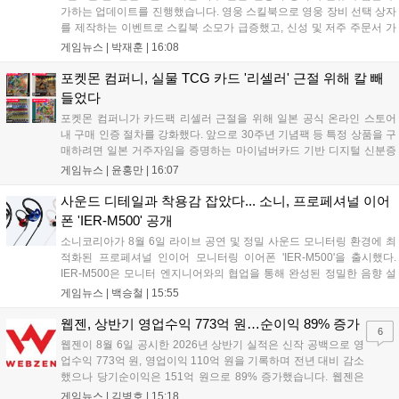
가하는 업데이트를 진행했습니다. 영웅 스킬북으로 영웅 장비 선택 상자
를 제작하는 이벤트로 스킬북 소모가 급증했고, 신성 및 저주 주문서 가
격은 소폭 상승했습니다. 나인 코어 시세는 보합세를 유지 중이며, 신의
게임뉴스 |
박재훈
|
16:08
탑 관련 아이템은 사냥터 발견으로 가격이 안정화되었습니다. 상급 재료
수요는 늘었으나 일반 재료는 현상을 유지하고 있으며, 영웅 등급 장비
포켓몬 컴퍼니, 실물 TCG 카드 '리셀러' 근절 위해 칼 빼
와 무기는 서버별로 등락을 보이고 있습니다....
들었다
포켓몬 컴퍼니가 카드팩 리셀러 근절을 위해 일본 공식 온라인 스토어
내 구매 인증 절차를 강화했다. 앞으로 30주년 기념팩 등 특정 상품을 구
매하려면 일본 거주자임을 증명하는 마이넘버카드 기반 디지털 신분증
이 필수다. 해당 상품들은 온라인 추첨제로만 판매되며, 이번 조치는 과
게임뉴스 |
윤홍만
|
16:07
도한 가격 급등을 막기 위한 특단의 대책이다. 향후 포켓몬 컴퍼니의 이
러한 정책이 시장 물량 안정화에 어떤 영향을 미칠지 업계의 이목이 쏠
사운드 디테일과 착용감 잡았다... 소니, 프로페셔널 이어
리고 있다....
폰 'IER-M500' 공개
소니코리아가 8월 6일 라이브 공연 및 정밀 사운드 모니터링 환경에 최
적화된 프로페셔널 인이어 모니터링 이어폰 'IER-M500'을 출시했다.
IER-M500은 모니터 엔지니어와의 협업을 통해 완성된 정밀한 음향 설
계와 뛰어난 수동 차음 성능을 갖춰, 외부 소음이 많은 환경에서도 디테
게임뉴스 |
백승철
|
15:55
일한 사운드를 전달하는 것이 특징이다. 인체공학적 디자인과 독자적인
피팅 서포터를 적용해 장시간 착용 시에도 안정적이고 편안한 환경을 제
웹젠, 상반기 영업수익 773억 원…순이익 89% 증가
6
공한다....
웹젠이 8월 6일 공시한 2026년 상반기 실적은 신작 공백으로 영
업수익 773억 원, 영업이익 110억 원을 기록하며 전년 대비 감소
했으나 당기순이익은 151억 원으로 89% 증가했습니다. 웹젠은
하반기부터 신작 공세를 예고하며 전략게임 '프로젝트 D1'의 정보
게임뉴스 |
김병호
|
15:18