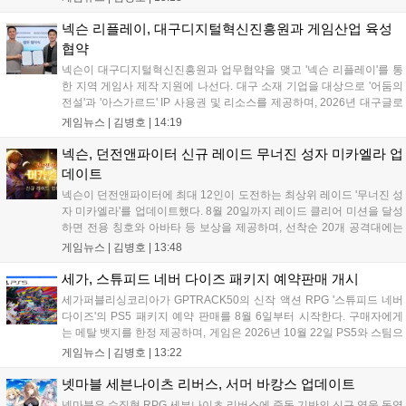
공개와 '게이트 오브 게이츠'의 추가 정보를 발표할 계획입니다.
또한 '테르비스'는 일본 코미케에 출품하며 해외 시장 공략을 강화
넥슨 리플레이, 대구디지털혁신진흥원과 게임산업 육성
합니다. 김태영 대표는 내년 신작 출시를 위해 하반기 적극적인
협약
사업 일정을 추진하고 주주가치 제고에 힘쓰겠다고 밝혔습니
넥슨이 대구디지털혁신진흥원과 업무협약을 맺고 '넥슨 리플레이'를 통
다....
한 지역 게임사 제작 지원에 나선다. 대구 소재 기업을 대상으로 '어둠의
전설'과 '아스가르드' IP 사용권 및 리소스를 제공하며, 2026년 대구글로
벌게임센터 제작지원 사업으로 추진된다. 넥슨은 심사에 직접 참여해 완
게임뉴스 |
김병호
|
14:19
성도 높은 신작 발굴을 도울 예정이며, 향후 지역 게임산업과의 동반 성
장을 위한 협력을 지속 확대해 나갈 방침이다....
넥슨, 던전앤파이터 신규 레이드 무너진 성자 미카엘라 업
데이트
넥슨이 던전앤파이터에 최대 12인이 도전하는 최상위 레이드 '무너진 성
자 미카엘라'를 업데이트했다. 8월 20일까지 레이드 클리어 미션을 달성
하면 전용 칭호와 아바타 등 보상을 제공하며, 선착순 20개 공격대에는
명예 보상을 지급한다. 또한 9월 10일까지 서비스 21주년 기념 이벤트가
게임뉴스 |
김병호
|
13:48
진행되어 전직 변경의 서와 아바타 풀세트 등을 증정하며, 낚시 미니게
임인 아라드 수족관 메이커를 통해 다양한 아이템을 교환할 수 있다. 상
세가, 스튜피드 네버 다이즈 패키지 예약판매 개시
세 정보는 공식 홈페이지에서 확인 가능하다....
세가퍼블리싱코리아가 GPTRACK50의 신작 액션 RPG '스튜피드 네버
다이즈'의 PS5 패키지 예약 판매를 8월 6일부터 시작한다. 구매자에게
는 메탈 뱃지를 한정 제공하며, 게임은 2026년 10월 22일 PS5와 스팀으
로 정식 출시된다. 좀비 주인공 데이비가 보디 해킹과 스타일 이트 능력
게임뉴스 |
김병호
|
13:22
을 활용해 이세계 던전을 공략하는 하극상 액션이 특징이며, 디지털 디
럭스판 등 다양한 에디션도 함께 발매될 예정이다....
넷마블 세븐나이츠 리버스, 서머 바캉스 업데이트
넷마블은 수집형 RPG 세븐나이츠 리버스에 중독 기반의 신규 영웅 동영