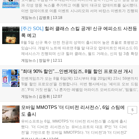
과 각성 영웅 녹스를 추가하고 여름 맞이 대규모 업데이트를 실시했다.
이번 업데이트로 여름 이벤트 시나리오와 서머 바캉스 이벤트가 진행되
며, 7일간 출석 시 수영복 세인 코스튬과 전설 장신구 상자 등 풍성한 보
게임뉴스 |
김병호
|
13:18
상을 제공한다. 또한 미션 수행을 통해 장비를 강화하는 비스킷의 모루
이벤트도 열리며, 강화 횟수에 따른 보상과 상위 100명에게는 특별 랭킹
[주간 SOL]
힐러 클래스 스킬 공개! 신규 에피소드 사전등
보상이 주어진다. 넷마블은 이번 이벤트를 통해 이용자들에게 다채로운
록 예고
즐길 거리를 제공할 예정이다....
8월 5일 신규 특수 던전 천궁의 성역이 출시되어 높은 효율로 호평받고
있습니다. 개발자 노트에 따르면 8월 말 대규모 업데이트인 에피소드 01
제네시스가 진행되며 신규 힐러 클래스, 월드 거래소, 신의 탑 3층 확장
등이 예고되었습니다. 또한 8일에는 신권 선출이 예정되어 있어 게임 내
게임뉴스 |
정일우
|
12:11
판도 변화가 예상되며, 사전 등록과 다양한 이벤트가 함께 진행 중입니
다....
"최대 90% 할인"…인벤게임즈, 8월 할인 프로모션 개시
인벤게임즈가 오는 8월 6일(목) 12시부터 8월 20일(목) 23시 59분까지
'8월 할인 프로모션'을 진행합니다. 이번 행사에서는 '셰이프 오브 드림
즈', 'P의 거짓 번들', '나 혼자만 레벨업 어라이즈 오버드라이브', '림월드',
'아랑전설 시티 오브 더 울브스', '팰월드' 등 인기 타이틀을 최대 90% 할
게임뉴스 |
김동휘
|
12:07
인된 가격에 제공합니다. 인벤게임즈를 통해 구매 시 할인가 적용은 물
론 네이버페이 포인트 추가 적립 혜택도 받을 수 있으며, 자세한 내용은
모바일 MMOTPS '더 디비전 리서전스', 6일 스팀에
5
공식 네이버 스마트 스토어에서 확인 가능합니다....
도 출시
유비소프트는 6일, MMOTPS '더 디비전 리서전스'를 스팀에 출시
했다. '더 디비전 리서전스'는 유비소프트의 대표 IP인 '더 디비
전'을 기반으로 한 모바일 MMOTPS다. '더 디비전'과 '더 디비전2'
사이의 시기를 배경으로 하고 있으며, 완전히 새로운 독립형 스토