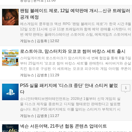
동영상 |
윤서호
|
12:06
리와 캠페인을 선보인다. 뉴욕에서 발생한 ‘그린 포이즌’ 사태 속
의 디비전 요원이 되어...
팬텀 블레이드 제로, 12일 예약판매 개시…신규 트레일러
공개 예정
에스게임의 쿵푸펑크 액션 RPG ‘팬텀 블레이드 제로’가 한국 시간 8월
12일 오전 11시에 신규 11분 트레일러와 함께 예약 판매를 시작한다. 이
번 예약 판매는 플레이스테이션 스토어와 스팀, 에픽게임즈 스토어에서
진행되며, 개발이 완료된 게임은 10월 29일 정식 출시될 예정이다. 언리
게임뉴스 |
김동휘
|
12:02
얼 엔진 5로 제작된 이 게임은 홍콩 무협 영화에서 영감을 받은 화려한
콤보 액션과 세미 오픈월드 환경을 특징으로 한다....
로스트아크, 맘스터치와 모코코 썸머 바캉스 세트 출시
스마일게이트의 로스트아크가 맘스터치와 네 번째 협업을 통해 8월 5일
부터 25일까지 '모코코 썸머 바캉스 세트'를 판매한다. 싸이버거와 순살
치킨 등으로 구성된 이 세트에는 모코코 피규어와 게임 아이템 쿠폰이
포함된다. 전국 매장 및 배달 앱으로 구매 가능하며, 수익금은 사회 공헌
게임뉴스 |
김병호
|
11:29
캠페인에 쓰일 예정이다. 팬들의 큰 호응 속에 진행되는 이번 행사의 자
세한 정보는 공식 홈페이지에서 확인 가능하다....
PS5 실물 패키지에 '디스크 중단' 안내 스티커 붙었
1
다
소니인터랙티브엔터테인먼트는 2028년 1월부터 신작 게임의 실
물 디스크 제작을 종료하고 디지털 형태로만 판매한다고 발표했
습니다. 최근 PS5 패키지에도 이를 알리는 스티커가 부착되기 시
작했으며, 기존 디스크는 계속 이용 가능합니다. 7월 31일 실적
게임뉴스 |
김병호
|
11:27
발표에서 소니 측은 이용자 반발을 인지하고 있으나 디지털 전환
은 신중히 추진하겠다고 밝혔습니다. 향후 지역별 유통 방식은 미
넥슨 서든어택, 21주년 협동 콘텐츠 업데이트
정입니다....