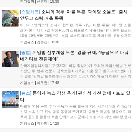
부터 앞서나갔고, 별다른 위기 없이 승리를 꿰찼다. DN 수퍼스는
경기결과 |
신연재
|
18:39
이번 패배로 플레이-인 진출 실패를 확정했다. 1세트, 키움 DRX
의 출발이 매우 좋...
[스팀체크]
소니의 격투 '마블 투혼: 파이팅 소울즈', 출시
앞두고 스팀 매출 쭉쭉
아크시스템웍스와 소니가 협력한 격투 게임 '마블 투혼: 파이팅 소울
즈'가 한국 시간 7일 자정 PS5와 스팀으로 정식 출시됩니다. 한편 밸브는
10월 19일부터 26일까지 '스팀 넥스트 페스트'를 개최하며, 유비소프트
의 '더 디비전 리서전스'가 스팀에 출시되었고, 농장 시뮬레이션 '돌록 타
게임뉴스 |
강승진
|
18:36
운'은 얼리액세스를 마치고 정식 서비스를 시작했습니다. 이번 신작들은
각기 다른 장르에서 이용자들의 기대를 모으고 있습니다....
[종합]
게임법 전부개정 토론 "경품 규제, 4등급으로 나눠
네거티브 전환해야"
한국게임정책자율기구(GSOK, 의장 황성기)가 주최한 게임산업법 전부
개정안 두 번째 전문가 정책토론회가 6일 서울 중구 한국프레스센터에
서 열렸다. 이날 토론회에서는 황성기 GSOK 의장이 올해 하반기 논의의
주요 쟁점과 성과를 짚은 데 이어, 박종현 한양대 법학전문대학원 교수
게임뉴스 |
이두현
|
17:48
가 게임진흥원 등 게임 관련 거버넌스를, 이병찬 법무법인 온새미로 변
호사가 게임 등...
[뉴스]
동영과 녹스 각성 추가! 편의성 개선 업데이트도 있
다
마법형 영웅 동영 추가 극독과 공포 활용이 핵심 세븐나이츠 리버스에
신지 소속 신규 전설 영웅 동영이 추가됐다. 동영은 마법형 영웅으로, 극
독과 공포를 활용해 적을 압박하고 아군에게 보호막과 마법 피해량 증가
를 제공하는 것이 특징이다. 패시브 황천의 동행자는 동영의 핵심이다.
게임뉴스 |
이찬양
|
17:29
자신은 공격력에 비례해 효과 적중이 증가하고, 사망 시 불굴 상태로 부