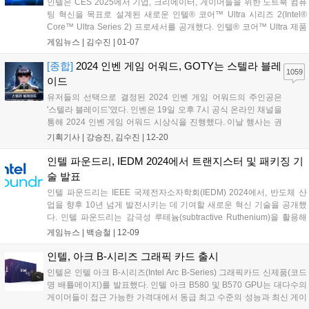
인텔은 CES 2025에서 기업, 크리에이터, 게이머들을 위한 노트북 컴퓨
팅 혁신을 목표로 설계된 새로운 인텔® 코어™ Ultra 시리즈 2(Intel®
Core™ Ultra Series 2) 프로세서를 공개했다. 인텔® 코어™ Ultra 제품
군의 최신 추가 제품은 최첨단 AI 기능 향상과 함께 효율성 및 성능 개선
게임뉴스 |
김수진
|
01-07
이 이뤄졌다. 인텔 미쉘 존스턴 홀타우스...
[종합]
2024 인벤 게임 어워드, GOTY는 스텔라 블레
1059
이드
유저들의 선택으로 결정된 2024 인벤 게임 어워드의 주인공은
'스텔라 블레이드'였다. 인벤은 19일 오후 7시 공식 온라인 채널을
통해 2024 인벤 게임 어워드 시상식을 진행했다. 이날 행사는 권
이슬 아나운서, 인플루언서 인간젤리, 인벤 김수진 기자가 총 13
기획기사 |
강승진, 김수진
|
12-20
개 부문의 수상작을 발표하며 진행을 맡았다. 또한, 2024 인벤 어
워드는 올해 비경쟁 부문 '...
인텔 파운드리, IEDM 2024에서 트랜지스터 및 패키징 기
술 발표
인텔 파운드리는 IEEE 국제전자소자학회(IEDM) 2024에서, 반도체 산
업을 향후 10년 넘게 발전시키는 데 기여할 새로운 혁신 기술을 공개했
다. 인텔 파운드리는 감극성 루테늄(subtractive Ruthenium)을 활용해
칩 내 상호 연결(interconnection)을 개선하여 정전 용량(capacitance)을
게임뉴스 |
백승철
|
12-09
최대 25%까지 향상시킬 수 있는 신소재 기술을 선보였다. 또한 인텔 파
운드리는 최초로 초고속 칩 간(chip-to-chip) 어셈블리 공정을 가능하게
인텔, 아크 B-시리즈 그래픽 카드 출시
하는 고급 패키징을 위한 이기종 통합 솔루션을 활용해 처리량(쓰루풋)
인텔은 인텔 아크 B-시리즈(Intel Arc B-Series) 그래픽카드 신제품(코드
을 100배 향상시켰다고 발표했다....
명 배틀메이지)를 발표했다. 인텔 아크 B580 및 B570 GPU는 대다수의
게이머들이 접근 가능한 가격대에서 동급 최고 수준의 성능과 최신 게이