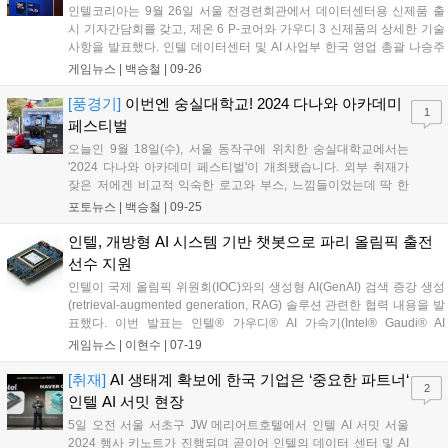
인텔코리아는 9월 26일 서울 전경련회관에서 데이터센터용 신제품 출
시 기자간담회를 갖고, 제온 6 P-코어와 가우디 3 신제품의 상세한 기술
사항을 발표했다. 인텔 데이터센터 및 AI 사업부 한국 영업 총괄 나승주
상무는 "지난 6월 E코어 기반 제온 6를 출시한데 이어, 오늘 코어당 고성
게임뉴스 |
백승철
|
09-26
능 제품을 원하는 고객을 공략할 수 있는 P코어 제품을 출시하며 제온 6
라인업이 좀 더 풍성해졌다"라며 "이뿐 아니라, AI 가속기 신제품인 가우
[풍경기]
이번엔 숭실대학교! 2024 다나와 아카데미
1
디 3 제품을 출시함으로써, 국내 고객들에게 AI 인프라 구축에 폭넓은 선
페스티벌
택지를 제공할 수 있게 되었다. 조만간 주요 OEM에서 오늘 출시한 인텔
오늘인 9월 18일(수), 서울 동작구에 위치한 숭실대학교에서는
제품을 탑재한 서버를 국내 출시할 계획인 만큼 국내 고객들도 인텔 신
'2024 다나와 아카데미 페스티벌'이 개최됐습니다. 외부 취재가
제품의 강점을 빠른 시일안에 경험할 수 있을 것으로 예상한다"라고 밝
잦은 저에겐 비교적 익숙한 로고와 부스, 느낌들이었는데 딱 한
혔다....
가지가 다르더라고요. 다양한 하드웨어 제조사의 제품들을 대학
포토뉴스 |
백승철
|
09-25
생들도 의외로 굉장히 잘 알고 관심 있게 지켜본다는 것이었습니
다. 특히 요즘은 학생들에게 노트북이나 태블릿은 필수일 수밖에
인텔, 개방형 AI 시스템 기반 챗봇으로 파리 올림픽 출전
없는 환경인 만큼, 선호하는 기능과 디자인, 심지어 브랜드까지
선수 지원
또렷하더라고요. 물론 엿들은 건 아니고 사진을 촬영하며 우연히
인텔이 국제 올림픽 위원회(IOC)와의 생성형 AI(GenAI) 검색 증강 생성
들은 얘기입니다....
(retrieval-augmented generation, RAG) 솔루션 관련한 협력 내용을 발
표했다. 이번 발표는 인텔® 가우디® AI 가속기(Intel® Gaudi® AI
accelerators)와 인텔® 제온® 프로세서(Intel® Xeon® processors)를 활
게임뉴스 |
이현수
|
07-19
용...
[취재]
AI 생태계 확보에 한국 기업은 ‘중요한 파트너‘
2
인텔 AI 서밋 현장
5일 오전 서울 서초구 JW 메리어트호텔에서 인텔 AI 서밋 서울
2024 행사 키노트가 진행되며 곧이어 인텔의 데이터 센터 및 AI