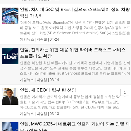
청하여 시스템 파운드리 접근 방식이 어떻게 파트너와의 협업을 가능하
게 하고 고객들을 위한 혁신을 실현하는지 공유했다. 인텔 립부 탄(Lip-
인텔, 차세대 SoC 및 파트너십으로 소프트웨어 정의 차량
Bu Tan) 최고경영자(CEO)는 개막 연설에서 파운드리 전략의 차세대 단
혁신 가속화
계, 인텔 파운드리의 추진 현황과 우선순위를 공유하며 행사 시작을 알
'상하이 모터쇼(Auto Shanghai)'에 처음 참가한 인텔은 업계 최초의 멀
렸다....
티-공정 노드 칩렛 아키텍처 기반 차량용 2세대 인공지능(AI) 강화 소프
트웨어 정의 차량(SDV: Software-Defined Vehicle) SoC(시스템온칩)을
공개했다. 이번 신형 SoC는 인텔리전트 커넥티드 차량에 대한 수요 증
게임뉴스 |
백승철
|
04-24
가에 발맞춰 설계되었으며, 완성차 업체에 확장 가능한 성능, 첨단 AI 기
능 및 비용 효율성을 제공한다....
인텔, 진화하는 위협 대응 위한 타이버 트러스트 서비스
포트폴리오 확장
인텔은 복잡한 최신 애플리케이션 아키텍처 전반에서 기업에 높은 신뢰
성과 보안을 제공하도록 설계된 통합 솔루션 제품군인 인텔 타이버 트러
스트 서비스(Intel Tiber Trust Services) 포트폴리오 확장을 발표했다. 이
번 포트폴리오 확대는 증가하는 규제 요구와 정교한 사이버 위협이 늘어
게임뉴스 |
백승철
|
03-14
난 상황에서 강력한 보안 조치의 필요성을 해결하는 동시에, 인공지능
(AI) 모델 학습과 같은 분야에서 새로운 기회를 창출하기 위한 것이다....
인텔, 새 CEO에 립부 탄 선임
1
인텔은 이사회가 반도체 업계에서 풍부한 업계 경험을 보유한 탁
월한 기술 리더인 립부 탄(Lip-Bu Tan)을 3월 18일부로 최고경영
자(CEO)로 임명했다고 발표했다. 신임 탄 CEO는 데이비드 진스
너(David Zinsner)와 미쉘 존스턴 홀트하우스(Michelle Johnston
게임뉴스 |
백승철
|
03-13
Holthaus)의 공동 임시 CEO 직을 이어받는다. 또한 탄 CEO는
2024년 8월에 이사회에서 물러난 이후 다시 인텔 이사회에 합류
인텔, MWC 2025서 네트워크 인프라 기반이 되는 인텔 제
한다....
온 6 성능 입증