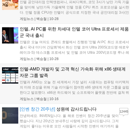
인텔 공인대리점 인텍앤컴퍼니, 피씨디렉트, 코잇 3사가 낭만 가득 가을
을 맞이해 낭만가득 가을혜택 인텔 정품 CPU 퀴즈 프로모션을 실시한
다. 인텔 정품 CPU란 인텔이 공식으로 지정한 국내 공인대리점 3사(인
텍앤컴퍼니, 피씨디렉트, 코잇)를 통해 판매되는 제품을 말한다. 공인대
게임뉴스 |
백승철
|
10-28
리점에서 판매한 인텔 정품 CPU를 구매한 경우 CPU의 박스 패키지나
데스트탑 PC 본체를 확인하면 인텔 공인대리점 각 3사의 로고가 담긴
인텔, AI PC를 위한 차세대 인텔 코어 Ultra 프로세서 제품
정품 인증 스티커가 부착된 것을 확인할 수 있다....
군 국내 출시
인텔은 오늘 여의도 콘래드 호텔에서 진행된 '인텔 AI PC 최신 프로세서
출시 국내 미디어 간담회'에서 최신 인텔 코어 Ultra 200S(코드명 애로우
레이크-S) 데스크톱 프로세서 및 인텔 코어 Ultra 200V(코드명 루나 레
이크) 시리즈 프로세서 제품군 국내 출시를 발표하고, 신제품을 탑재한
게임뉴스 |
백승철
|
10-28
주요 제조사의 노트북 신제품을 공개했다....
인텔-AMD 개발자 및 고객 혁신 가속화 위해 x86 생태계
자문 그룹 발족
인텔과 AMD는 오늘 전 세계에서 가장 널리 사용되는 컴퓨팅 아키텍처
의 미래 조성을 위해 기술 리더들이 참여한 x86 생태계 자문 그룹을 설립
한다고 발표했다. x86은 하드웨어 및 소프트웨어 플랫폼 전반에 걸쳐 뛰
어난 성능과 원활한 상호운용성을 제공함으로써 고객의 새로운 요구를
게임뉴스 |
백승철
|
10-16
충족시키며 독보적인 입지를 확보하고 있다. 이 그룹은 플랫폼 간 호환
성을 지원하고 소프트웨어 개발을 간소화하며 개발자에게 미래를 위한
[인벤 창간 20주년]
성원에 감사드립니다
12445
혁신적이고 확장 가능한 솔루션을 개발하기 위한 아키텍처 요구사항과
안녕하세요. INVEN입니다. 올 해로 인벤이 창간 20주년을 맞이
기능을 파악할 수 있는 플랫폼을 제공함으로써 x86 생태계를 확장하는
했습니다. 지난 20년간 보내주신 사랑에 깊이 감사드립니다. 그저
데 주력할 계획이다....
게임이 좋다는 이유로 모인 사람들이 시작한 인벤이 여기까지 올