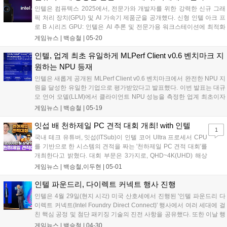
전반에서 AI 전환을 가속화할 수 있는 원활한 경로를 제공한다....
인텔은 컴퓨텍스 2025에서, 전문가와 개발자를 위한 강력한 신규 그래
픽 처리 장치(GPU) 및 AI 가속기 제품군을 공개했다. 신형 인텔 아크 프
로 B 시리즈 GPU: 인텔은 AI 추론 및 전문가용 워크스테이션에 최적화
된 구성으로 설계된 인텔 아크 프로 B60(Intel Arc Pro B60) 및 인텔 아크
게임뉴스 |
백승철
|
05-20
프로 B50(Intel Arc Pro B50) GPU를 공개하며, 아크 프로 GPU 제품군
확장을 발표했다....
인텔, 업계 최초 유일하게 MLPerf Client v0.6 벤치마크 지
원하는 NPU 등재
인텔은 새롭게 공개된 MLPerf Client v0.6 벤치마크에서 완전한 NPU 지
원을 달성한 유일한 기업으로 평가받았다고 발표했다. 이번 발표는 대규
모 언어 모델(LLM)에서 클라이언트 NPU 성능을 측정한 업계 최초이자
표준화된 평가 사례다. MLPerf Client v0.6 결과에 따르면, 인텔 코어
게임뉴스 |
백승철
|
05-19
Ultra 시리즈 2(Intel Core Ultra Series 2) 프로세서는 GPU와 NPU 모두
에서 일반적인 사람이 읽는 속도보다 훨씬 빠르게 출력 결과를 생성할
잇섭 배 천하제일 PC 견적 대회 개최! with 인텔
1
수 있다....
국내 테크 유튜버, 잇섭(ITSub)이 인텔 코어 Ultra 프로세서 CPU
를 기반으로 한 시스템의 견적을 짜는 '천하제일 PC 견적 대회'를
개최한다고 밝혔다. 대회 부문은 3가지로, QHD~4K(UHD) 해상
도에서 AAA급 게임을 플레이할 수 있는 350만 원 이하의 헤비 게
게임뉴스 |
백승철,이두현
|
05-01
이밍 PC, FHD~QHD 해상도에서 온라인 게임 플레이에 최적화된
200만 원 이하의 노멀 게이밍 PC, 마지막으로 영상 및 그래픽,
인텔 파운드리, 다이렉트 커넥트 행사 진행
3D 등 고사양을 요구하는 전문가 작업 용도로 쓸 수 있는 300만
인텔은 4월 29일(현지 시각) 미국 산호세에서 진행된 '인텔 파운드리 다
원 이하의 작업용 PC 중 선택하여 참여할 수 있다. 중복 참여는 가
이렉트 커넥트(Intel Foundry Direct Connect)' 행사에서 여러 세대에 걸
능하지만 상품의 중복 수령은 불가능하다....
친 핵심 공정 및 첨단 패키징 기술의 진전 사항을 공유했다. 또한 이날 행
사서 신규 생태계 프로그램 및 파트너십을 발표하고, 업계 리더들을 초
게임뉴스 |
백승철
|
04-30