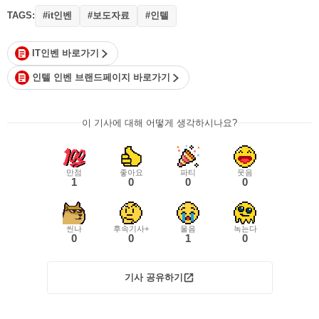
TAGS:
#it인벤
#보도자료
#인텔
IT인벤 바로가기
인텔 인벤 브랜드페이지 바로가기
이 기사에 대해 어떻게 생각하시나요?
만점
좋아요
파티
웃음
1
0
0
0
씬나
후속기사+
울음
녹는다
0
0
1
0
기사 공유하기