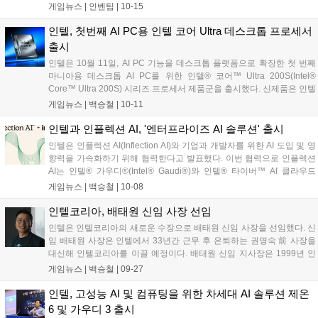
수 있었던 것은 보내주신 사랑과 성원 덕분이라고 생각합니다. 이
게임뉴스 |
인벤팀
|
10-15
럴 때는 강산이 두번 변했다는 말이 습관적으로 나오곤 하지만,
이제는 그 말을 쓰지 못하고, '고작...
인텔, 첫번째 AI PC용 인텔 코어 Ultra 데스크톱 프로세서
출시
인텔은 10월 11일, AI PC 기능을 데스크톱 플랫폼으로 확장한 첫 번째
마니아용 데스크톱 AI PC를 위한 인텔® 코어™ Ultra 200S(Intel®
Core™ Ultra 200S) 시리즈 프로세서 제품군을 출시했다. 신제품은 인텔
® 코어™ Ultra 9 프로세서 285K를 필두로 한 최신 세대의 마니아용 데
게임뉴스 |
백승철
|
10-11
스크톱 프로세서로, 가장 빠른 속도의 데스크톱용 코어인 차세대 P-코어
최대 8개와 차세대 E-코어 최대 16개를 탑재한 새로운 언락된 데스크톱
인텔과 인플렉션 AI, '엔터프라이즈 AI 솔루션' 출시
프로세서 5개로 구성되어 있다. 이를 통해 이전 세대보다 멀티스레드 워
인텔은 인플렉션 AI(Inflection AI)와 기업과 개발자를 위한 AI 도입 및 영
크로드에서 최대 14% 향상된 성능을 제공한다. 인텔 코어 Ultra 200S 시
향력을 가속화하기 위해 협력한다고 발표했다. 이번 협력으로 인플렉션
리즈 프로세서 제품군은 마니아층을 위해 최초로 NPU를 탑재한 데스크
AI는 인텔® 가우디®(Intel® Gaudi®)와 인텔® 타이버™ AI 클라우드
톱 프로세서이며, 최신 미디어를 지원하는 Xe GPU가 내장되어 있다....
(Intel® Tiber™ AI Cloud)를 기반으로 한 업계 최초의 엔터프라이즈급 AI
게임뉴스 |
백승철
|
10-08
시스템인 '인플렉션 포 엔터프라이즈(Inflection for Enterprise)'를 출시한
다. 해당 시스템은 공감형, 대화형 및 직원 친화적인 AI 기능을 제공하며,
인텔코리아, 배태원 신임 사장 선임
복잡하고 대규모로 배포되는 환경에서 필요한 제어, 맞춤화, 및 확장성
인텔은 인텔코리아의 새로운 수장으로 배태원 신임 사장을 선임했다. 신
을 지원한다. 현재 이 시스템은 AI 클라우드를 통해 제공되며, 2025년 1
임 배태원 사장은 인텔에서 33년간 근무 후 은퇴하는 권명숙 前 사장을
분기에 업계 최초로 가우디 3를 탑재한 AI 어플라이언스로 고객에게 출
대신해 인텔코리아를 이끌 예정이다. 배태원 신임 지사장은 1999년 인
하할 예정이다....
텔에 입사해 25년 이상 영업, 마케팅, 비즈니스 전략 기획 등 다양한 분야
게임뉴스 |
백승철
|
09-27
에서 주요 직무를 수행했다. 특히 삼성 어카운트 팀을 이끌며 인텔 영업
및 마케팅 부서에서 삼성과의 광범위한 비즈니스 관리를 담당해온 바 있
인텔, 고성능 AI 및 컴퓨팅을 위한 차세대 AI 솔루션 제온
다....
6 및 가우디 3 출시