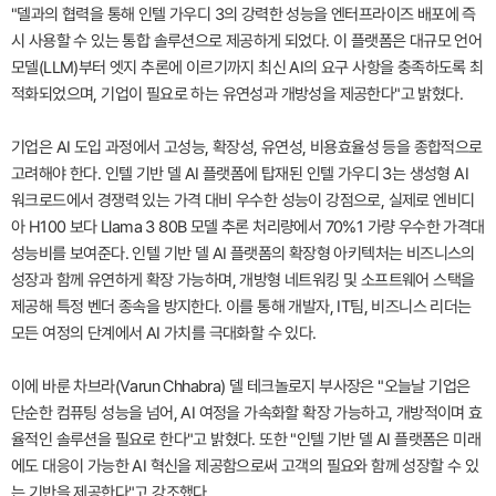
"델과의 협력을 통해 인텔 가우디 3의 강력한 성능을 엔터프라이즈 배포에 즉
시 사용할 수 있는 통합 솔루션으로 제공하게 되었다. 이 플랫폼은 대규모 언어
모델(LLM)부터 엣지 추론에 이르기까지 최신 AI의 요구 사항을 충족하도록 최
적화되었으며, 기업이 필요로 하는 유연성과 개방성을 제공한다"고 밝혔다.
기업은 AI 도입 과정에서 고성능, 확장성, 유연성, 비용효율성 등을 종합적으로
고려해야 한다. 인텔 기반 델 AI 플랫폼에 탑재된 인텔 가우디 3는 생성형 AI
워크로드에서 경쟁력 있는 가격 대비 우수한 성능이 강점으로, 실제로 엔비디
아 H100 보다 Llama 3 80B 모델 추론 처리량에서 70%1 가량 우수한 가격대
성능비를 보여준다. 인텔 기반 델 AI 플랫폼의 확장형 아키텍처는 비즈니스의
성장과 함께 유연하게 확장 가능하며, 개방형 네트워킹 및 소프트웨어 스택을
제공해 특정 벤더 종속을 방지한다. 이를 통해 개발자, IT팀, 비즈니스 리더는
모든 여정의 단계에서 AI 가치를 극대화할 수 있다.
이에 바룬 차브라(Varun Chhabra) 델 테크놀로지 부사장은 "오늘날 기업은
단순한 컴퓨팅 성능을 넘어, AI 여정을 가속화할 확장 가능하고, 개방적이며 효
율적인 솔루션을 필요로 한다"고 밝혔다. 또한 "인텔 기반 델 AI 플랫폼은 미래
에도 대응이 가능한 AI 혁신을 제공함으로써 고객의 필요와 함께 성장할 수 있
는 기반을 제공한다"고 강조했다.