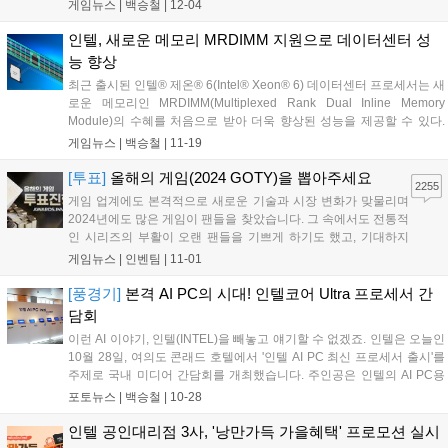
밍 기능을 제공하며, AI 워크로드를 가속화할 수 있도록 설계되었다. 인
게임뉴스 |
백승철
|
12-04
텔 Xe 매트릭스 익스텐션(XMX) AI 엔진이 포함되어 성능, 시각적 유동
성 및 응답성을 향상시키는 3개 기술로 구성된 최신 XeSS 2를 지원한
인텔, 새로운 메모리 MRDIMM 지원으로 데이터센터 성
다....
능 향상
최근 출시된 인텔® 제온® 6(Intel® Xeon® 6) 데이터센터 프로세서는 새
로운 메모리인 MRDIMM(Multiplexed Rank Dual Inline Memory
Module)의 수혜를 처음으로 받아 더욱 향상된 성능을 제공할 수 있다.
인텔의 데이터 센터 및 AI(DCAI) 그룹 바누 자이스왈(Bhanu Jaiswal) 제
게임뉴스 |
백승철
|
11-19
온 제품 매니저는 "고성능 컴퓨팅 워크로드의 상당 부분이 메모리 대역
폭에 의해 제한된 상황에서, MRDIMM은 이러한 작업에 가장 큰 혜택을
[투표]
올해의 게임(2024 GOTY)을 뽑아주세요
2255
제공할 것"라고 설명했다....
게임 업계에도 본격적으로 새로운 기술과 시장 변화가 맞물리며
2024년에도 많은 게임이 팬들을 찾았습니다. 그 속에서도 전통적
인 시리즈의 부활이 오랜 팬들을 기쁘게 하기도 했고, 기대하지
못했던 신작이 깜짝 흥행을 거두기도 했습니다. 특히 일본은 물론
게임뉴스 |
인벤팀
|
11-01
한국, 중국의 게임이 글로벌 시장에서 큰 흥행을 거두며 동아시아
3국에 대한 기대가 높아지기도 했습니다....
[풍경기]
본격 AI PC의 시대! 인텔코어 Ultra 프로세서 간
담회
이런 AI 이야기, 인텔(INTEL)을 빼놓고 얘기할 수 없겠죠. 인텔은 오늘인
10월 28일, 여의도 콘래드 호텔에서 '인텔 AI PC 최신 프로세서 출시'를
주제로 국내 미디어 간담회를 개최했습니다. 주인공은 인텔의 AI PC용
프로세서인 인텔 코어 Ultra 200S(코드명 애로우 레이크-S)와 인텔 코어
포토뉴스 |
백승철
|
10-28
Ultra 200V(코드명 루나 레이크)였습니다....
인텔 공인대리점 3사, '낭만가득 가을혜택' 프로모션 실시