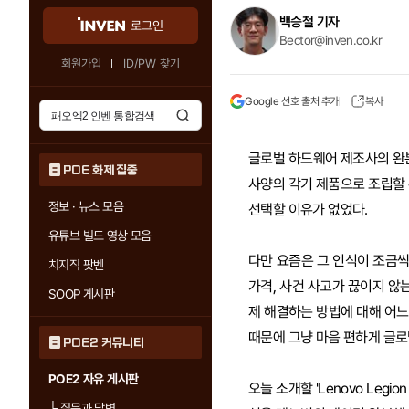
백승철 기자
로그인
Bector@inven.co.kr
회원가입
ID/PW 찾기
Google 선호 출처 추가
복사
글로벌 하드웨어 제조사의 완본
POE 화제 집중
사양의 각기 제품으로 조립할 
정보 · 뉴스 모음
선택할 이유가 없었다.
유튜브 빌드 영상 모음
다만 요즘은 그 인식이 조금씩
치지직 팟벤
가격, 사건 사고가 끊이지 않
SOOP 게시판
제 해결하는 방법에 대해 어느
때문에 그냥 마음 편하게 글로
POE2 커뮤니티
POE2 자유 게시판
오늘 소개할 'Lenovo Legi
└
질문과 답변