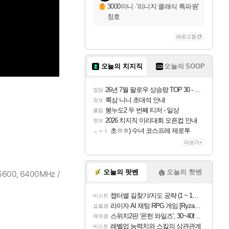
3000이니
·
'리니지 클래식 특파원'
칭호
새로고침
오늘의 치지직
오늘의 SOOP
26년 7월 팔로우 상승량 TOP 30 - 월간 치지직
잡담
룩삼 니니 초대석 안내
정보
봉누도2 두 번째 티저 - 일상
클립
2026 치지직 이리대회 오픈컵 안내
정보
초ㅇㅎ) 수녀 코스프레 제로투
ㅗㅜㅑ
더보기+
오늘의 팟벤
오늘의 핫벤
5600, 6400MHz /
챕터별 길찾기/지도 공략 (1 ~ 12장)
비스트
라이자 AI 채팅 RPG 게임 [RyzaChat: AI] 공개
섭컬겜
스위치2판 ‘몬헌 와일즈’, 30~40fps 목표 추정
해외겜
레벨업 능력치와 스킬의 상관관계
비스트