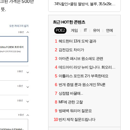
크된 가격은 500만
74%할인>쿨링 젤방석, 블루, 35.5x29cm, 2개
 뜻.
최근 HOT한 콘텐츠
POE2
게임
IT
유머
연예
1
헤드헌터 13개 도박 결과
2
감전강도 차이가
3
아마존 패시브 원소쇄도 관련
4
데드아이 라샷 뉴비 입니다. 회오리사격은 왜 쓰는건가요?
5
아틀라스 포인트 2가 부족한데요
6
번개 증뎀 룬과 원소게인 5%룬
7
상점탭 바꿀때...
8
MF에 관한 고찰
9
방패벽 워리어 질문요
10
반지 제작 질문드립니다