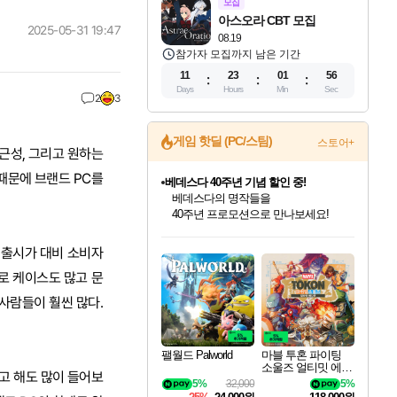
모집
아스오라 CBT 모집
2025-05-31 19:47
08.19
참가자 모집까지 남은 기간
11
23
01
55
Days
Hours
Min
Sec
2
3
베데스다 40주년 기념 할인 중!
게임 핫딜 (PC/스팀)
스토어+
베데스다의 명작들을
근성, 그리고 원하는
40주년 프로모션으로 만나보세요!
 때문에 브랜드 PC를
마블 투혼 파이팅 소울즈 예약 판매 중!
마블 히어로 총 출동&화려한 격투!
네이버 포인트 혜택까지!
인벤게임즈 8월 특별 할인!
드래곤소드: 어웨이크닝 입점!
문명 7 특별 할인!
귀무자: 검의 길 예약 판매 중!
비스트 오브 리인카네이션 정식 출시!
커세어 코브 출시 기념 할인!
더 렐릭 퍼스트 가디언 정식 출시
캡콤 프렌차이즈 할인 진행 중!
캡콤 일부 상품 상시 할인
스타워즈 은하계 레이서
로블록스 기프트 카드 공식 입점
인기 퍼블리셔 모음!
스팀으로 만나는 드래곤소드!
조선&고려 DLC 출시 예정
10% 할인과
게임프릭 신작 IP
해적'섬'을 발전시키자!
설화x하드코어 액션!
몬헌, 바하 등 인기 IP를
몬헌 와일즈 & 드래곤즈 도그마2
인벤게임즈에서 10% 추가 적립
Robux를 가장 안전하고
 출시가 대비 소비자
최대 90% 할인가를 만나보세요!
네이버혜택과 함께 만나보세요!
50%할인&추가 적립까지!
이니&베니 혜택까지!
네이버 혜택가와 함께 예약하세요!
할인&네이버혜택으로 만나보세요!
네이버페이 혜택과 만나보세요!
할인가에 만나보세요!
일부 에디션 상시 할인!
혜택으로 예약 판매 중
편안하게 충전하세요
로 케이스도 많고 문
사람들이 훨씬 많다.
팰월드 Palworld
마블 투혼 파이팅
소울즈 얼티밋 에디
이라고 해도 많이 들어보
션 예약구매 MARV
5%
32,000
5%
EL Tokon Fighting S