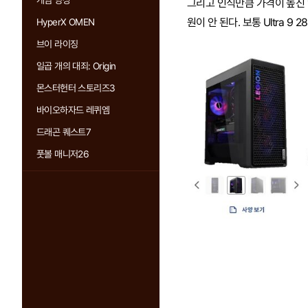
게임 영상
그리고 인식만큼 가격이 높진 
원이 안 된다. 보통 Ultra 9
HyperX OMEN
브이 라이징
일곱 개의 대죄: Origin
몬스터헌터 스토리즈3
바이오하자드 레퀴엠
드래곤 퀘스트7
풋볼 매니저26