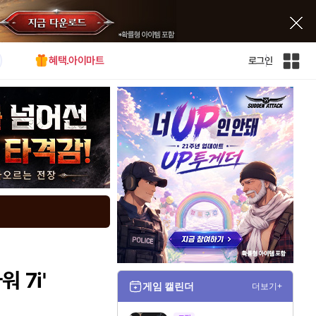
혜택.아이마트
로그인
인
벤
전
체
사
이
트
맵
 7i'
게임 캘린더
더보기+