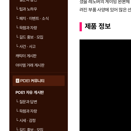
셨을 레노버의 게이밍 완본체 
└
팁과 노하우
려진 부품 사양에 있어 많은 
└
패치 · 이벤트 · 소식
제품 정보
└
득템과 자랑
└
길드 홍보 · 모집
└
사건 · 사고
캐릭터 게시판
아이템 거래 게시판
POE1 커뮤니티
POE1 자유 게시판
└
질문과 답변
└
득템과 자랑
└
시세 · 감정
└
길드 홍보 · 모집