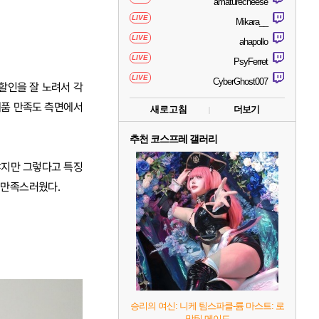
amaturecheese
LIVE
Mikara__
LIVE
ahapollo
LIVE
PsyFerret
LIVE
CyberGhost007
 할인을 잘 노려서 각
제품 만족도 측면에서
새로고침
더보기
추천 코스프레 갤러리
않지만 그렇다고 특징
히 만족스러웠다.
승리의 여신: 니케 팀스파클-륨 마스트: 로
망틱 메이드