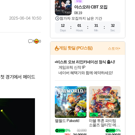
모집
아스오라 CBT 모집
08.19
2025-06-04 10:50
참가자 모집까지 남은 기간
12
01
31
31
Days
Hours
Min
Sec
1
0
게임 핫딜 (PC/스팀)
스토어+
비스트 오브 리인카네이션 정식 출시!
게임프릭 신작 IP
네이버 혜택가와 함께 예약하세요!
 첫 경기에서 메이드
인벤게임즈 8월 특별 할인!
드래곤소드: 어웨이크닝 입점!
문명 7 특별 할인!
귀무자: 검의 길 예약 판매 중!
커세어 코브 출시 기념 할인!
더 렐릭 퍼스트 가디언 정식 출시
베데스다 40주년 기념 할인 중!
마블 투혼 파이팅 소울즈 예약 판매 중!
캡콤 프렌차이즈 할인 진행 중!
캡콤 일부 상품 상시 할인
스타워즈 은하계 레이서
로블록스 기프트 카드 공식 입점
인기 퍼블리셔 모음!
스팀으로 만나는 드래곤소드!
조선&고려 DLC 출시 예정
10% 할인과
해적'섬'을 발전시키자!
설화x하드코어 액션!
베데스다의 명작들을
마블 히어로 총 출동&화려한 격투!
몬헌, 바하 등 인기 IP를
몬헌 와일즈 & 드래곤즈 도그마2
인벤게임즈에서 10% 추가 적립
Robux를 가장 안전하고
최대 90% 할인가를 만나보세요!
네이버혜택과 함께 만나보세요!
50%할인&추가 적립까지!
이니&베니 혜택까지!
할인&네이버혜택으로 만나보세요!
네이버페이 혜택과 만나보세요!
40주년 프로모션으로 만나보세요!
네이버 포인트 혜택까지!
할인가에 만나보세요!
일부 에디션 상시 할인!
혜택으로 예약 판매 중
편안하게 충전하세요
팰월드 Palworld
마블 투혼 파이팅
소울즈 얼티밋 에디
션 예약구매 MARV
5%
32,000
5%
EL Tokon Fighting S