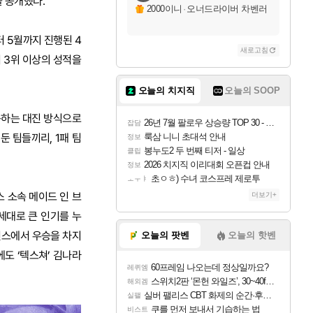
을 공개했다.
2000이니
·
오너드라이버 차벤러
 5월까지 진행된 4
새로고침
서 3위 이상의 성적을
오늘의 치지직
오늘의 SOOP
용하는 대진 방식으로
26년 7월 팔로우 상승량 TOP 30 - 월간 치지직
잡담
둔 팀들끼리, 1패 팀
룩삼 니니 초대석 안내
정보
봉누도2 두 번째 티저 - 일상
클립
2026 치지직 이리대회 오픈컵 안내
정보
초ㅇㅎ) 수녀 코스프레 제로투
ㅗㅜㅑ
 소속 메이드 인 브
더보기+
1세대로 큰 인기를 누
언스에서 우승을 차지
오늘의 팟벤
오늘의 핫벤
에도 ‘텍스쳐’ 김나라
60프레임 나오는데 정상일까요?
레퀴엠
스위치2판 ‘몬헌 와일즈’, 30~40fps 목표 추정
해외겜
실버 팰리스 CBT 화제의 순간·후기 모음
실팰
쿠를 먼저 보내서 기습하는 법
비스트