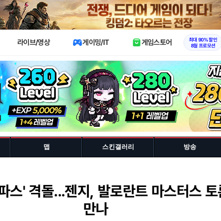
X
최대 90% 할인
라이브/영상
게이밍/IT
게임스토어
8월 프로모션
맵
스킨갤러리
방송
스파스' 격돌...젠지, 발로란트 마스터스 토
만나