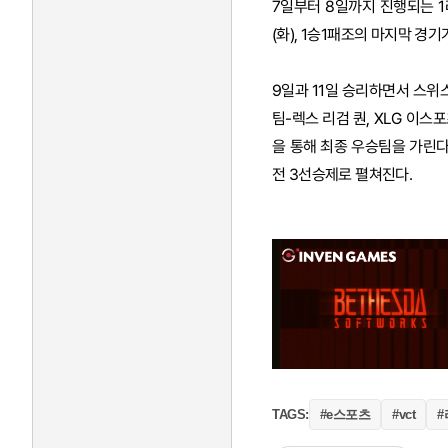
7일부터 8일까지 진행되는 1라
(화), 1승1패조의 마지막 경기가
9일과 11일 승리하면서 스
팀-렉스 리검 퀀, XLG 이스
을 통해 최종 우승팀을 가린다
전 3선승제로 펼쳐진다.
#e스포츠
#
TAGS:
#vct