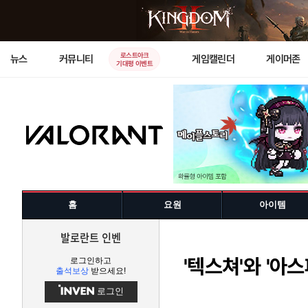
로스트아크
뉴스
커뮤니티
게임캘린더
게이머존
기대평 이벤트
홈
요원
아이템
발로란트 인벤
'텍스쳐'와 '아
로그인하고
출석보상
받으세요!
로그인