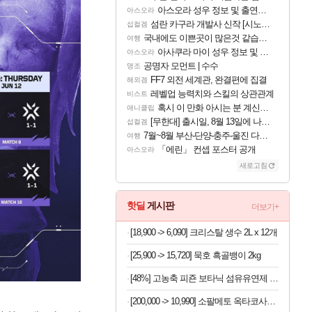
아스오라 성우 정보 및 출연작 모음
아스오라
섬란 카구라 개발사 신작 [시노비 넥서스] 연내 출시 예정
섭컬겜
국내에도 이쁜곳이 많은것 같습니다
여행
아사쿠라 마이 성우 정보 및 주요 필모
아스오라
공명자 모먼트 | 수수
명조
FF7 외전 세계관, 완결편에 집결
해외겜
레벨업 능력치와 스킬의 상관관계
비스트
혹시 이 만화 아시는 분 계신가요
애니클립
[무한대] 출시일, 8월 13일에 나오나
섭컬겜
7월~8월 부산-단양-충주-울진 다녀왔어요~
여행
「에린」 컨셉 포스터 공개
아스오라
새로고침
핫딜
게시판
더보기+
[18,900 -> 6,090] 크리스탈 생수 2L x 12개
[25,900 -> 15,720] 묵호 흑골뱅이 2kg
[48%] 고농축 피죤 보타닉 섬유유연제 프리지아 자몽, 1.3L, 4개
[200,000 -> 10,990] 소팔메토 옥타코사놀 포맨 x 2박스