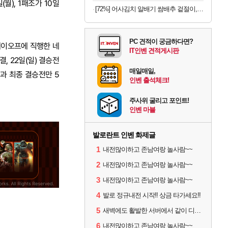
월), 1패조가 10일
[72%] 어사김치 알배기 쌈배추 겉절이, 2kg, 1개
PC 견적이 궁금하다면?
레이오프에 직행한 네
IT인벤 견적게시판
, 22일(일) 결승전
매일매일,
과 최종 결승전만 5
인벤 출석체크!
주사위 굴리고 포인트!
인벤 마블
발로란트 인벤 화제글
1
내전많이하고 존남여랑 놀사람~~
2
내전많이하고 존남여랑 놀사람~~
3
내전많이하고 존남여랑 놀사람~~
4
발로 정규내전 시작!! 상금 타가세요!!
5
새벽에도 활발한 서버에서 같이 디코하면서 겜할 사람!
6
내전많이하고 존남여랑 놀사람~~