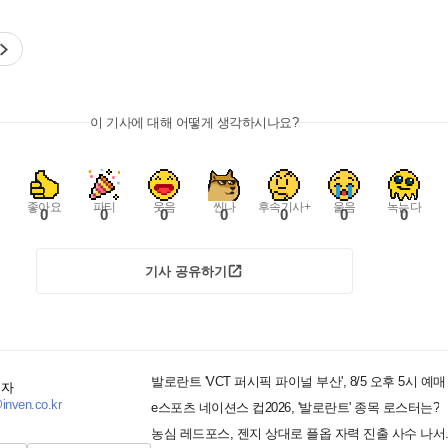
이 기사에 대해 어떻게 생각하시나요?
좋아요
파티
웃음
씬나
후속기사+
울음
녹는다
0
0
0
0
0
0
0
기사 공유하기
발로란트 'VCT 퍼시픽 파이널 부산', 8/5 오후 5시 예
기자
inven.co.kr
e스포츠 네이션스 컵2026, '발로란트' 종목 로스터는?