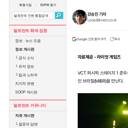
회원가입
ID/PW 찾기
강승진 기자
Looa@inven.co.kr
발로란트 화제 집중
Google 선호 출처 추가
복사
정보 · 뉴스 모음
정보 게시판
자료제공 - 라이엇 게임즈
└
공식 소식
└
유저 정보
VCT 퍼시픽 스테이지 1 
└
팁과 노하우
인 브라질(MiBR)을 만난다.
치지직 팟벤
SOOP 게시판
발로란트 커뮤니티
자유 게시판
└
질문과 답변