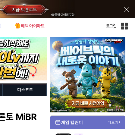
혜택.아이마트
로그인
인
벤
전
체
사
이
트
맵
디스코드
론토 MiBR
게임 캘린더
더보기+