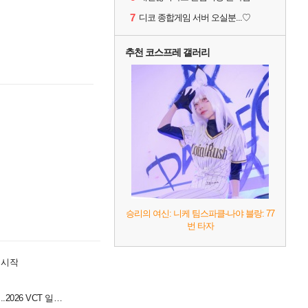
7
디코 종합게임 서버 오실분...♡
추천 코스프레 갤러리
승리의 여신: 니케 팀스파클-나야 블랑: 77
번 타자
매 시작
농심 레드포스, 젠지 상대로 플옵 자력 진출 사수 나서...2026 VCT 일정 공개