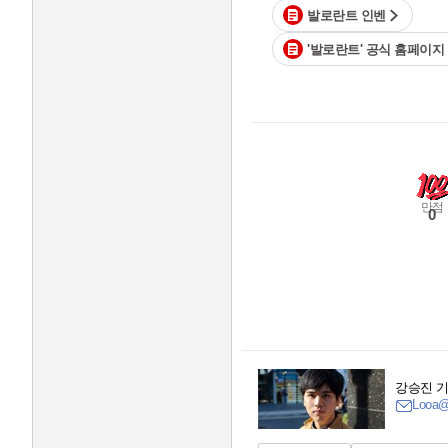
발로란트 인벤
'발로란트' 공식 홈페이지
만점
0
강승진 
Looa@