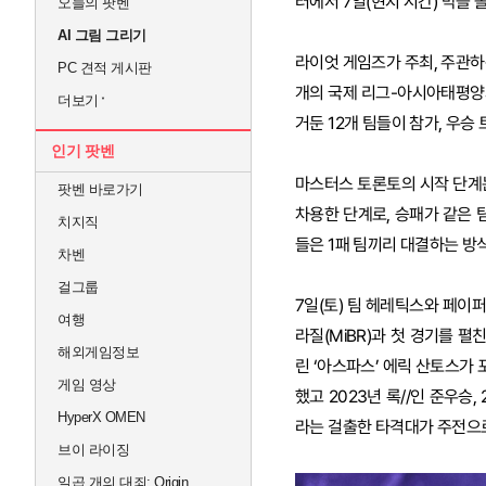
터에서 7일(현지 시간) 막을
오늘의 팟벤
AI 그림 그리기
라이엇 게임즈가 주최, 주관하
PC 견적 게시판
개의 국제 리그-아시아태평양의
더보기
거둔 12개 팀들이 참가, 우승
인기 팟벤
마스터스 토론토의 시작 단계
팟벤 바로가기
차용한 단계로, 승패가 같은 
치지직
들은 1패 팀끼리 대결하는 방식
차벤
걸그룹
7일(토) 팀 헤레틱스와 페이
여행
라질(MiBR)과 첫 경기를 펼
해외게임정보
린 ‘아스파스’ 에릭 산토스가
게임 영상
했고 2023년 록//인 준우승
HyperX OMEN
라는 걸출한 타격대가 주전으로
브이 라이징
일곱 개의 대죄: Origin