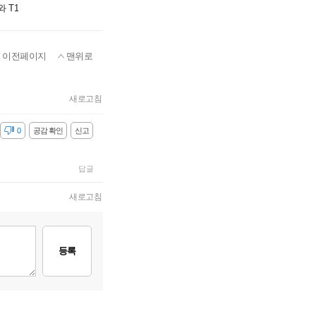
 T1
이전페이지
맨위로
새로고침
감
0
공감 확인
신고
답글
새로고침
등록