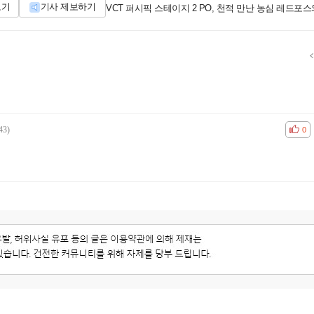
보기
기사 제보하기
VCT 퍼시픽 스테이지 2 PO, 천적 만난 농심 레드포스와
43)
공감
비공
0