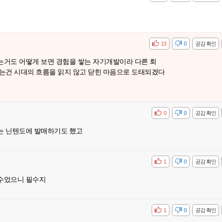
공감
비공감
13
0
공감 확인
는거도 어떻게 보면 경험을 쌓는 자기개발이라 다른 회
는건 시대의 흐름을 읽지 않고 닫힌 마음으로 도태되겠다
공감
비공감
0
0
공감 확인
는 닌텐도에 발매하기도 했고
공감
비공감
1
0
공감 확인
수었으니 필수지
공감
비공감
1
0
공감 확인