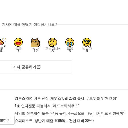
이 기사에 대해 어떻게 생각하시나요?
파티
웃음
씬나
후속기사+
울음
녹는다
4
7
12
3
6
9
기사 공유하기
컴투스-에이버튼 신작 '제우스' 8월 26일 출시…"모두를 위한 경쟁"
1호 인디전문 퍼블리셔, '레드브릭하우스'
게임법 전부개정 토론 "경품 규제, 4등급으로 나눠 네거티브 전환해야"
제보하기
슈퍼패스트, 상반기 매출 1065억…전년 대비 38%↑