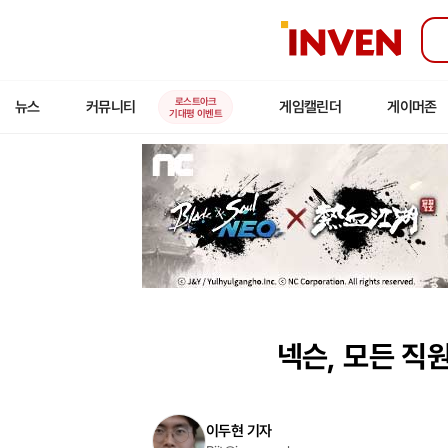
인
벤
로스트아크
뉴스
커뮤니티
게임캘린더
게이머존
기대평 이벤트
넥슨, 모든 직
이두현 기자