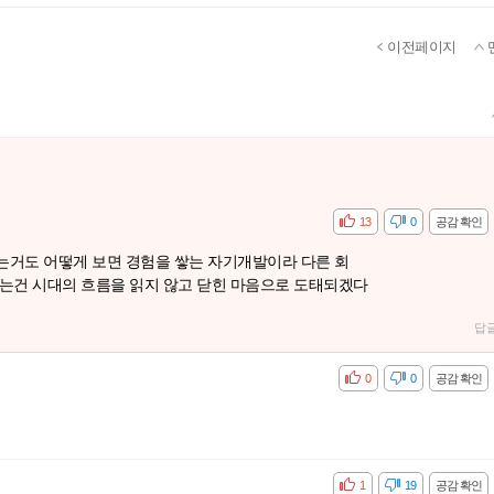
이전페이지
공감
비공감
13
0
공감 확인
는거도 어떻게 보면 경험을 쌓는 자기개발이라 다른 회
는건 시대의 흐름을 읽지 않고 닫힌 마음으로 도태되겠다
답
공감
비공감
0
0
공감 확인
공감
비공감
1
19
공감 확인