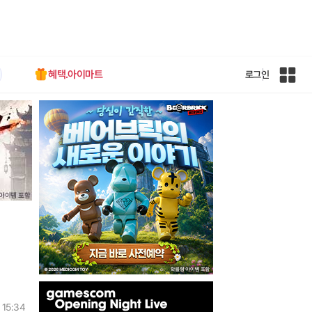
혜택.아이마트
로그인
인
벤
전
체
사
이
트
맵
인
벤
 15:34
배