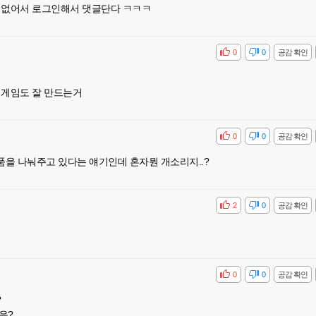
가 없어서 로그인해서 댓글단다 ㅋㅋㅋ
공감
비공감
0
0
공감 확인
 게임도 잘 만드는거
공감
비공감
0
0
공감 확인
을 나눠주고 있다는 얘기인데 혼자뭔 개소리지..?
공감
비공감
2
0
공감 확인
공감
비공감
0
0
공감 확인
?
음?