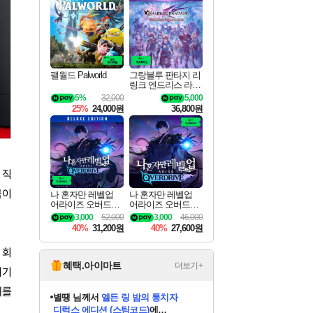
최대 90% 할인가를 만나보세요!
네이버혜택과 함께 만나보세요!
50%할인&추가 적립까지!
이니&베니 혜택까지!
네이버 혜택가와 함께 예약하세요!
할인&네이버혜택으로 만나보세요!
네이버페이 혜택과 만나보세요!
40주년 프로모션으로 만나보세요!
할인가에 만나보세요!
일부 에디션 상시 할인!
혜택으로 예약 판매 중
편안하게 충전하세요
팰월드 Palworld
그랑블루 판타지 리
링크 엔드리스 라그
나로크 업그레이드
5%
32,000
5,000
킷 Granblue Fantasy
25%
24,000원
36,800원
Relink Endless Ragn
arok Upgrade Kit DL
C
 직
금이
나 혼자만 레벨업
나 혼자만 레벨업
어라이즈 오버드라
어라이즈 오버드라
이브 디럭스 에디션
이브 Solo Leveling A
3,000
52,000
3,000
46,000
Solo Leveling Arise
rise
40%
31,200원
40%
27,600원
Overdrive Deluxe Edi
tion
 회
혜택.아이마트
더보기+
시기
해를
니코
님께서
(본편포함) 데이브 더
다이버 인 더 정글 번들 (스팀코드)
에