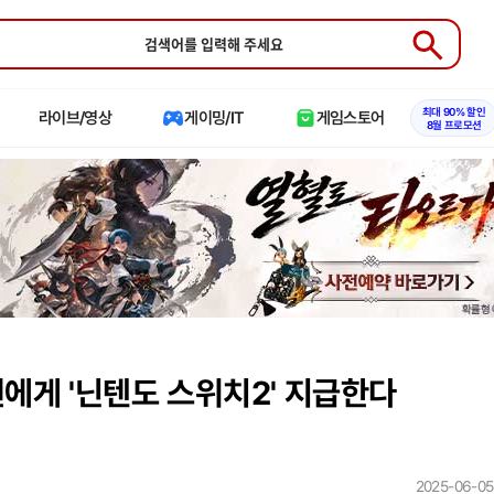
Submit
최대 90% 할인
라이브/영상
게이밍/IT
게임스토어
8월 프로모션
원에게 '닌텐도 스위치2' 지급한다
2025-06-05