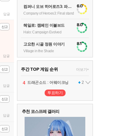
6.0
컴퍼니 오브 히어로즈3: 파이널 스탠드
Company of Heroes3: Final stand
답글
8.0
헤일로: 캠페인 이볼브드
신고
Halo: Campaign Evolved
8.1
고요한 시골 정원 이야기
Village in the Shade
답글
주간 TOP 게임 순위
더보기+
신고
1
2
3
4
팰월드
프로야구스피리츠2026
드래곤소드 : 어웨이크닝
어쌔신 크리드: 블랙 플래그 리싱크드
1
2
2
답글
투표하기
신고
5
블라인드 삼국
1
추천 코스프레 갤러리
답글
6
그랑블루 판타지 리링크 - 엔드리스 라그나로크
1
신고