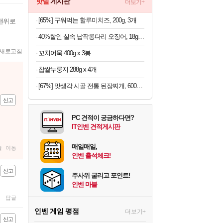
핫딜
게시판
더보기+
[65%] 구워먹는 할루미치즈, 200g, 3개
맨위로
40%할인 실속 납작롱다리 오징어, 18g, 10개
새로고침
꼬치어묵 400g x 3봉
찹쌀누룽지 288g x 4개
[67%] 맛생각 시골 전통 된장찌개, 600g, 5개
신고
PC 견적이 궁금하다면?
IT인벤 견적게시판
매일매일,
글
이동
인벤 출석체크!
신고
주사위 굴리고 포인트!
인벤 마블
답글
인벤 게임 평점
더보기+
신고