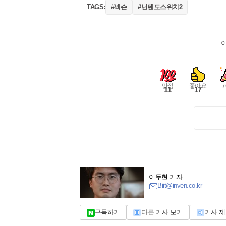
#넥슨
#닌텐도스위치2
TAGS:
만점
좋아요
11
17
이두현 기자
Biit@inven.co.kr
구독하기
다른 기사 보기
기사 