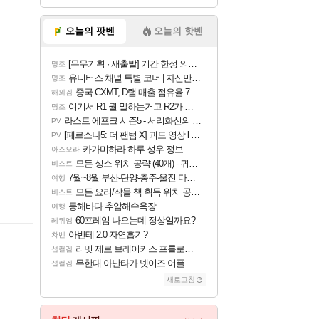
오늘의 팟벤
오늘의 핫벤
[무무기획 · 새출발] 기간 한정 의뢰 이벤트
명조
유니버스 채널 특별 코너 | 자신만의 스타일
명조
중국 CXMT, D램 매출 점유율 7%…글로벌 4위로 부상
해외겜
여기서 R1 뭘 말하는거고 R2가 뭘말하는걸까요?
명조
라스트 에포크 시즌5 - 서리화신의 분노 티저
PV
[페르소나5: 더 팬텀 X] 괴도 영상 l 타카마키 안·댄싱 스타
PV
카가미하라 하루 성우 정보 및 주요 필모
아스오라
모든 성소 위치 공략 (40개) - 귀환한 영혼 도전과제
비스트
7월~8월 부산-단양-충주-울진 다녀왔어요~
여행
모든 요리/작물 책 획득 위치 공략 (36개) - 미식가 도전과제
비스트
동해바다 추암해수욕장
여행
60프레임 나오는데 정상일까요?
레퀴엠
아반테 2.0 자연흡기?
차벤
리밋 제로 브레이커스 프롤로그 테스트 후기 영상 업로드
섭컬겜
무한대 아난타가 넷이즈 어플 달력에 일정 등록
섭컬겜
새로고침