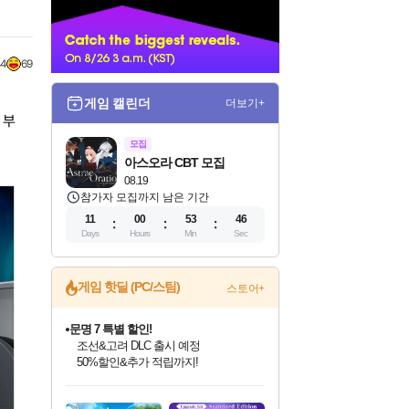
너
44
69
게임 캘린더
더보기+
 부
모집
아스오라 CBT 모집
08.19
참가자 모집까지 남은 기간
11
00
53
45
Days
Hours
Min
Sec
게임 핫딜 (PC/스팀)
스토어+
마블 투혼 파이팅 소울즈 정식출시!
마블 히어로 총 출동&화려한 격투!
네이버 포인트 혜택까지!
인벤게임즈 8월 특별 할인!
드래곤소드: 어웨이크닝 입점!
문명 7 특별 할인!
귀무자: 검의 길 예약 판매 중!
비스트 오브 리인카네이션 정식 출시!
커세어 코브 출시 기념 할인!
더 렐릭 퍼스트 가디언 정식 출시
베데스다 40주년 기념 할인 중!
캡콤 프렌차이즈 할인 진행 중!
캡콤 일부 상품 상시 할인
스타워즈 은하계 레이서
로블록스 기프트 카드 공식 입점
인기 퍼블리셔 모음!
스팀으로 만나는 드래곤소드!
조선&고려 DLC 출시 예정
10% 할인과
게임프릭 신작 IP
해적'섬'을 발전시키자!
설화x하드코어 액션!
베데스다의 명작들을
몬헌, 바하 등 인기 IP를
몬헌 와일즈 & 드래곤즈 도그마2
인벤게임즈에서 10% 추가 적립
Robux를 가장 안전하고