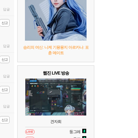
7
리듬 천국 미라클 스타즈
2
답글
8
헤일로: 캠페인 이볼브드
2
신고
9
캡틴 츠바사 2 월드 파이터즈
답글
승리의 여신: 니케 기묭묭지 아르카나: 포
츈 메이트
10
레고 배트맨: 레거시 오브 더 다크 나이트
신고
웹진 LIVE 방송
답글
신고
답글
신고
견자희
둥그레
LIVE