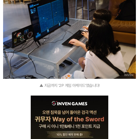
▲ 지금까지 '2P 게임 아케이드'였습니다!