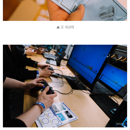
▲ 오 세상에