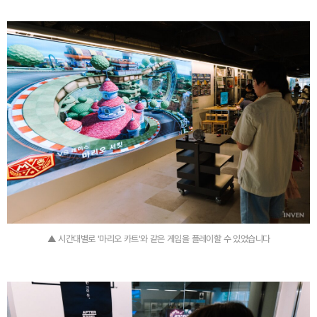
▲ 시간대별로 '마리오 카트'와 같은 게임을 플레이할 수 있었습니다