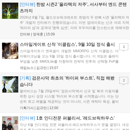
의 오만으로 균열이...
[인터뷰]
한밤 시즌2 '울라텍의 저주', 서사부터 엔드 콘텐
츠까지
2026년 8월 7일, 월드오브워크래프트: 한밤의 두 번째 시즌 '울라텍의 저
주' 개발자 인터뷰가 진행되었습니다. 이번 업데이트는 신규 야외 지역
'똬리의 섬'과 공격대 '맹독 심연', 야외 우두머리를 인스턴스로 재해석한
'소굴'을 포함합니다. 개발진은 하우징 시스템 개선 및 신화+ 던전 로테이
인터뷰 |
정재훈
|
15:09
션, 공격대 보상 강화 등을 예고하며, 한국 팬들의 열정적인 성원에 감사
를 표했습니다....
스마일게이트 신작 '이클립스', 9월 10일 정식 출시
2
스마일게이트가 엔픽셀이 개발한 MMORPG 신작 이클립스: 더
어웨이크닝을 오는 9월 10일 정식 출시합니다. 이 게임은 플레이
부담을 낮춘 MMOLite를 지향하며 전략적 전투와 선택형 PvP를
특징으로 합니다. 현재 공식 홈페이지와 앱 마켓에서 사전등록을
게임뉴스 |
김규만
|
15:07
진행 중이며 참여자에게는 초월 소환권 등 다양한 보상을 제공합
니다. 또한 카카오톡 채널 추가 시 주차별 스페셜 쿠폰과 한정 스
[기획]
검은사막 최초의 '하이퍼 부스트', 직접 해봤
2
킨, 경품 이벤트 등 풍성한 혜택을 마련해 이용자들의 기대를 모
습니다
으고 있습니다....
펄어비스는 7월 29일부터 '검은사막'에서 신규 및 복귀 이용자를
위한 상시 성장 시스템 '하이퍼 부스트'를 시작했습니다. 이는 단
순히 최고 레벨을 제공하는 것이 아니라, 시즌 캐릭터 육성, 올비
아 아카데미 수료, 아침의 나라 설화 진행 등 4단계 과정을 통해
기획기사 |
김규만
|
12:00
게임에 적응하며 공방합 750을 목표로 성장하는 구조입니다. 이
용자는 과제를 완수하며 동(V) 투발라 장비와 검은별 무기, 카라
[인터뷰]
1호 인디전문 퍼블리셔, '레드브릭하우스'
자드 장신구 등을 획득해 주요 콘텐츠에 진입할 수 있습니다....
지난 6월 인디게임 전문 퍼블리셔 레드브릭하우스가 문을 열었다. 네오
위즈 투자사업본부에서 함께 일하던 세 사람이 나와 세운 회사다. 본부