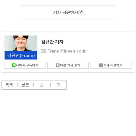
기사 공유하기
김규만 기자
Frann@inven.co.kr
김규만
(Frann)
페이지 구독하기
다른 기사 보기
기사 제보하기
목록
|
본문
|
△
|
▽