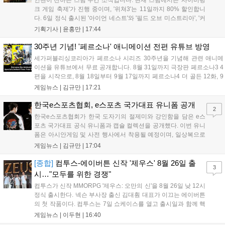
크 게임 축제'가 진행 중이며, '위쳐3'는 11일까지 80% 할인합니
다. 6일 정식 출시된 '아이언 네스트'와 '필드 오브 미스트리아', '커
세어 코브'가 호평받고 있습니다. 한편, 7일 출시된 '마블 투혼'은
기획기사 |
윤홍만
|
17:44
태그 시스템에 대한 호불호가 갈리며 복합적 평가를 기록 중입니
다. 유비소프트의 '고스트리콘: 와일드랜드'는 7년 만의 대규모 업
30주년 기념! '페르소나' 애니메이션 전편 유튜브 방영
데이트 '라스트 라이츠'와 함께 95% 할인 중입니다....
세가퍼블리싱코리아가 페르소나 시리즈 30주년을 기념해 관련 애니메
이션을 유튜브에서 무료 공개합니다. 8월 31일까지 극장판 페르소나3 4
편을 시작으로, 8월 18일부터 9월 17일까지 페르소나4 더 골든 12화, 9
월 15일부터 10월 14일까지 페르소나5 시리즈가 순차 공개됩니다. 또한
게임뉴스 |
김규만
|
17:21
8월 16일까지 SNS를 통해 축하 메시지를 모집하며, 선정된 내용은 기념
영상 및 대형 전광판에 소개될 예정입니다....
한국e스포츠협회, e스포츠 국가대표 유니폼 공개
2
한국e스포츠협회가 한국 도자기의 절제미와 강인함을 담은 e스
포츠 국가대표 공식 유니폼과 캡슐 컬렉션을 공개했다. 이번 유니
폼은 아시안게임 및 사전 행사에서 착용될 예정이며, 일상복으로
구성된 컬렉션은 오는 8월 28일부터 골스튜디오 공식 홈페이지
게임뉴스 |
김규만
|
17:04
와 무신사, 오프라인 매장에서 판매된다. 다만 아시안게임 결선에
서는 대회 규정에 따라 별도의 유니폼을 착용할 계획이다....
[종합]
컴투스-에이버튼 신작 '제우스' 8월 26일 출
3
시…"모두를 위한 경쟁"
컴투스가 신작 MMORPG '제우스: 오만의 신'을 8월 26일 낮 12시
정식 출시한다. 넥슨 부사장 출신 김대훤 대표가 이끄는 에이버튼
의 첫 작품이다. 컴투스는 7일 쇼케이스를 열고 출시일과 함께 핵
심 콘텐츠, 유료화 정책, 운영 방향을 공개했다. 캐릭터명 선점은
게임뉴스 |
이두현
|
16:40
8월 13일 오후 8시 시작한다. '제우스: 오만의 신'은 최고신 제우스