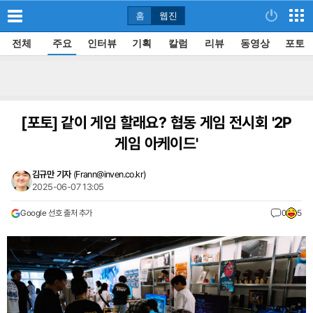
홈
웹진
전체
주요
인터뷰
기획
칼럼
리뷰
동영상
포토
[포토]
같이 게임 할래요? 협동 게임 전시회 '2P
게임 아케이드'
김규만 기자
(
Frann@inven.co.kr
)
2025-06-07 13:05
Google 선호 출처 추가
0
5