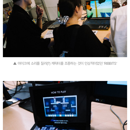
▲ 마이크에 소리를 질러(?) 캐릭터를 조종하는 것이 인상적이었던 'RIBBITS'