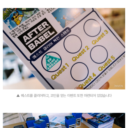
▲ 퀘스트를 클리어하고, 코인을 얻는 이벤트 또한 마련되어 있었습니다