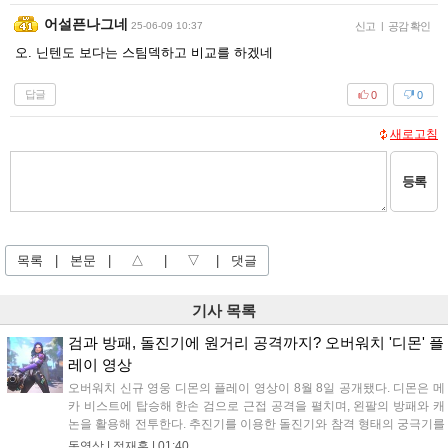
어설픈나그네
25-06-09 10:37
신고
|
공감 확인
오. 닌텐도 보다는 스팀덱하고 비교를 하겠네
답글
0
0
새로고침
등록
목록
|
본문
|
△
|
▽
|
댓글
기사 목록
검과 방패, 돌진기에 원거리 공격까지? 오버워치 '디몬' 플
레이 영상
오버워치 신규 영웅 디몬의 플레이 영상이 8월 8일 공개됐다. 디몬은 메
카 비스트에 탑승해 한손 검으로 근접 공격을 펼치며, 왼팔의 방패와 캐
논을 활용해 전투한다. 추진기를 이용한 돌진기와 참격 형태의 궁극기를
보유했고, 메카 파괴 시 맨몸으로 기관총을 사용하는 특징이 있다. 디몬
동영상 |
정재훈
|
01:40