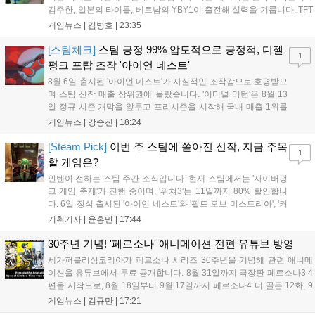
입니다....
김주한, 일본의 타이틀, 베트남의 YBY1이 출전해 실력을 겨룹니다. TFT
는 소속팀 없이 개인 자격으로 참가하는 독특한 대회 구조를 가지며, 누
게임뉴스 |
김병호
|
23:35
구나 참여 가능한 '소파에서 왕관까지'라는 철학을 실천하고 있습니다.
17일까지 이어지는 이번 행사는 신규 세트 체험과 공연 등 다양한 즐길
[스팀체크]
스팀 긍정 99% 압도적으로 긍정적, 디젤
1
거리를 제공하며, 이후 현대백화점 판교점에서도 행사가 이어질 예정입
펑크 포탑 조작 '아이언 네스트'
니다. 연말에는 라스베이거스 오픈이 개최됩니다....
8월 6일 출시된 '아이언 네스트'가 사실적인 조작감으로 호평받으
며 스팀 신작 매출 상위권에 올랐습니다. '이터널 리턴'은 8월 13
일 정규 시즌 개막을 앞두고 프리시즌을 시작해 국내 매출 1위를
기록했습니다. 25주년을 맞은 '고스트 리콘' 시리즈는 8월 6일 쇼
게임뉴스 |
강승진
|
18:24
케이스와 함께 대규모 할인을 진행하며 순위가 급상승했고, 신작
'마블 투혼: 파이팅 소울즈'와 레트로 수리 시뮬레이션 '리스토
[Steam Pick]
이번 주 스팀에 쏟아진 신작, 지금 주목
1
리'도 스팀에 정식 출시되었습니다....
할 게임은?
인벤이 전하는 스팀 주간 소식입니다. 현재 스팀에서는 '사이버펑
크 게임 축제'가 진행 중이며, '위쳐3'는 11일까지 80% 할인합니
다. 6일 정식 출시된 '아이언 네스트'와 '필드 오브 미스트리아', '커
세어 코브'가 호평받고 있습니다. 한편, 7일 출시된 '마블 투혼'은
기획기사 |
윤홍만
|
17:44
태그 시스템에 대한 호불호가 갈리며 복합적 평가를 기록 중입니
다. 유비소프트의 '고스트리콘: 와일드랜드'는 7년 만의 대규모 업
30주년 기념! '페르소나' 애니메이션 전편 유튜브 방영
데이트 '라스트 라이츠'와 함께 95% 할인 중입니다....
세가퍼블리싱코리아가 페르소나 시리즈 30주년을 기념해 관련 애니메
이션을 유튜브에서 무료 공개합니다. 8월 31일까지 극장판 페르소나3 4
편을 시작으로, 8월 18일부터 9월 17일까지 페르소나4 더 골든 12화, 9
월 15일부터 10월 14일까지 페르소나5 시리즈가 순차 공개됩니다. 또한
게임뉴스 |
김규만
|
17:21
8월 16일까지 SNS를 통해 축하 메시지를 모집하며, 선정된 내용은 기념