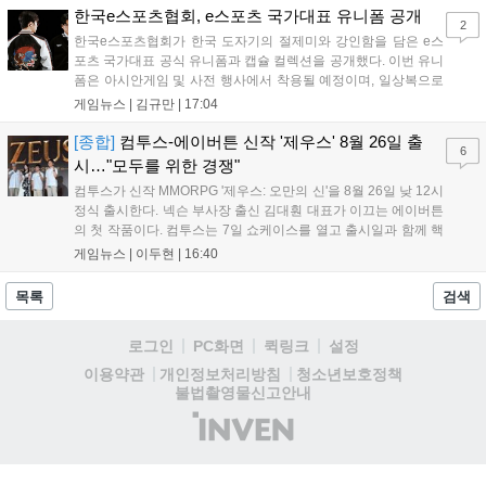
영상 및 대형 전광판에 소개될 예정입니다....
한국e스포츠협회, e스포츠 국가대표 유니폼 공개
2
한국e스포츠협회가 한국 도자기의 절제미와 강인함을 담은 e스
포츠 국가대표 공식 유니폼과 캡슐 컬렉션을 공개했다. 이번 유니
폼은 아시안게임 및 사전 행사에서 착용될 예정이며, 일상복으로
구성된 컬렉션은 오는 8월 28일부터 골스튜디오 공식 홈페이지
게임뉴스 |
김규만
|
17:04
와 무신사, 오프라인 매장에서 판매된다. 다만 아시안게임 결선에
서는 대회 규정에 따라 별도의 유니폼을 착용할 계획이다....
[종합]
컴투스-에이버튼 신작 '제우스' 8월 26일 출
6
시…"모두를 위한 경쟁"
컴투스가 신작 MMORPG '제우스: 오만의 신'을 8월 26일 낮 12시
정식 출시한다. 넥슨 부사장 출신 김대훤 대표가 이끄는 에이버튼
의 첫 작품이다. 컴투스는 7일 쇼케이스를 열고 출시일과 함께 핵
심 콘텐츠, 유료화 정책, 운영 방향을 공개했다. 캐릭터명 선점은
게임뉴스 |
이두현
|
16:40
8월 13일 오후 8시 시작한다. '제우스: 오만의 신'은 최고신 제우스
의 오만으로 균열이...
목록
검색
로그인
PC화면
퀵링크
설정
청소년보호정책
이용약관
개인정보처리방침
불법촬영물신고안내
(주)
인
벤