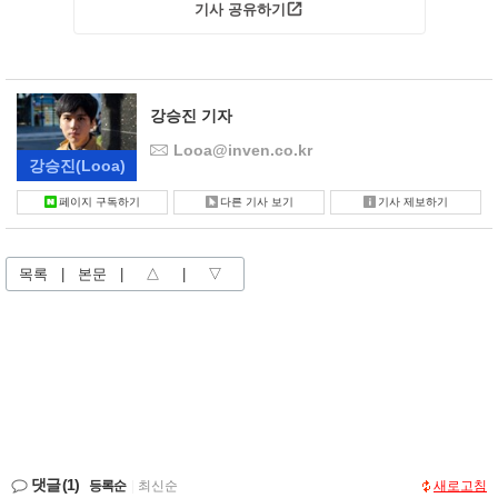
기사 공유하기
강승진 기자
Looa@inven.co.kr
강승진
(Looa)
페이지 구독하기
다른 기사 보기
기사 제보하기
목록
|
본문
|
△
|
▽
댓글
(1)
등록순
|
최신순
새로고침