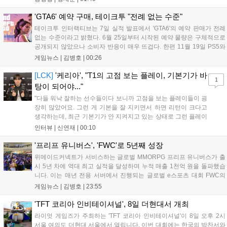
은 오는 8월 12일 시작되는 시즌4 부산의 영웅들 업데이트를 통해 정식
출시될 예정이다....
'GTA6' 예약 구매, 테이크투 "전례 없는 수준"
테이크투 인터랙티브는 7일 실적 발표에서 'GTA6'의 예약 판매가 전례
없는 수준이라고 밝혔다. 6월 25일부터 시작된 예약 물량은 구체적으로
공개되지 않았으나 소비자 반응이 매우 뜨겁다. 한편 11월 19일 PS5와
Xbox 시리즈 X|S로 정식 출시될 예정이며, 록스타 게임즈는 한국 시각
게임뉴스 |
김병호
|
00:26
28일 오전 4시 넷플릭스를 통해 장편 영상 'Grand Theft Auto VI: An
Extended Look'을 최초 공개할 계획이다....
[LCK]
'케리아', "T1의 고점 보는 플레이, 기본기가 바
1
탕이 되어야..."
"다들 워낙 잘하는 선수들이다 보니까 고점을 보는 플레이들이 굉
장히 많았어요. 그런 게 기본을 잘 지키면서 하면 리턴이 크다고
생각하는데, 최근 기본기가 안 지켜지고 있는 상태로 그런 플레이
를 추구하다 보니까 팀적으로 안 좋은 사고가 계속 많이 났던 것
인터뷰 |
신연재
|
00:10
같습니다." T1은 6일 서울 종로구 치지직 롤파크에서 열린 '2026
LoL 챔피언스 코리아(LCK)'...
'프리프 유니버스', 'FWC'로 5년째 성장
위메이드커넥트가 서비스하는 글로벌 MMORPG 프리프 유니버스가 출
시 5년 차에 역대 최고 실적을 달성하며 누적 매출 1천억 원을 돌파했습
니다. 이는 매년 전용 서버에서 진행되는 글로벌 e스포츠 대회 FWC의
영향이 큽니다. FWC는 이용자가 동일한 조건에서 시즌을 함께 즐기는
게임뉴스 |
김병호
|
23:55
구조로, 올해 4월 시작된 FWC 2026은 전년 대비 매출과 이용자 지표가
대폭 상승하는 성과를 냈습니다. 오는 10월 필리핀 마닐라에서 총상금
'TFT 코리아 인비테이셔널', 8일 더현대서 개최
11만 달러 규모의 제4회 FWC 그랜드 파이널이 개최될 예정이며, 위메
라이엇 게임즈가 주최하는 'TFT 코리아 인비테이셔널'이 8일 오후 2시
이드커넥트는 이를 통해 커뮤니티 중심의 장기 성장 모델을 지속할 방침
서울 여의도 더현대 서울에서 열립니다. 이번 대회에는 한국의 박찬서와