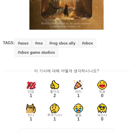
TAGS:
#asus
#ms
#rog xbox ally
#xbox
#xbox game studios
이 기사에 대해 어떻게 생각하시나요?
만점
좋아요
파티
웃음
1
2
1
0
씬나
후속기사+
울음
녹는다
1
1
1
0