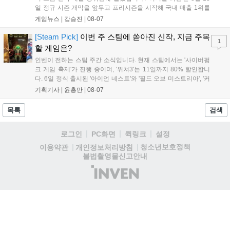
일 정규 시즌 개막을 앞두고 프리시즌을 시작해 국내 매출 1위를
기록했습니다. 25주년을 맞은 '고스트 리콘' 시리즈는 8월 6일 쇼
게임뉴스 |
강승진
|
08-07
케이스와 함께 대규모 할인을 진행하며 순위가 급상승했고, 신작
'마블 투혼: 파이팅 소울즈'와 레트로 수리 시뮬레이션 '리스토
[Steam Pick]
이번 주 스팀에 쏟아진 신작, 지금 주목
1
리'도 스팀에 정식 출시되었습니다....
할 게임은?
인벤이 전하는 스팀 주간 소식입니다. 현재 스팀에서는 '사이버펑
크 게임 축제'가 진행 중이며, '위쳐3'는 11일까지 80% 할인합니
다. 6일 정식 출시된 '아이언 네스트'와 '필드 오브 미스트리아', '커
세어 코브'가 호평받고 있습니다. 한편, 7일 출시된 '마블 투혼'은
기획기사 |
윤홍만
|
08-07
태그 시스템에 대한 호불호가 갈리며 복합적 평가를 기록 중입니
다. 유비소프트의 '고스트리콘: 와일드랜드'는 7년 만의 대규모 업
목록
검색
데이트 '라스트 라이츠'와 함께 95% 할인 중입니다....
로그인
PC화면
퀵링크
설정
청소년보호정책
이용약관
개인정보처리방침
불법촬영물신고안내
(주)
인
벤