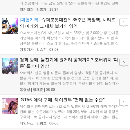
에 성공했다. T1은 금일 선발에 '오너' 문현준이 아닌 콜업된 신예
'페인터' 김은후를 투입했지만, 결국 1:2로 패배하고 말았다. T1은
경기결과 |
김홍제
|
19:37
'케리아'의 카밀이 좋은 플레이를 통해 한화생명 바텀 듀오의 점멸
을 빼냈다....
[체험기획]
'슈퍼로봇대전Y' 35주년 확장팩, 시리즈
1
의 미래와 그 대체 불가의 영역
슈퍼로봇대전Y가 지난 5일 시리즈 35주년 및 2,000만 장 판매를
기념하는 마지막 확장팩 ‘~가속하는 미래~’를 출시했다. 이번 확
장팩은 본편의 IF 스토리 형태로, 수성의 마녀 시즌2를 포함한 신
규 참전작과 크로스오버 합체기를 선보이며 작품을 완결 짓는다.
기획기사 |
강승진
|
08-08
기존 연출의 한계와 로봇 게임 시장의 어려움 속에서도 팬들이 원
하는 몰입감 있는 서사와 조합을 구현하며 시리즈의 미래를 향한
검과 방패, 돌진기에 원거리 공격까지? 오버워치 '디
5
새로운 가능성을 제시했다....
몬' 플레이 영상
오버워치 신규 영웅 디몬의 플레이 영상이 8월 8일 공개됐다. 디
몬은 메카 비스트에 탑승해 한손 검으로 근접 공격을 펼치며, 왼
팔의 방패와 캐논을 활용해 전투한다. 추진기를 이용한 돌진기와
참격 형태의 궁극기를 보유했고, 메카 파괴 시 맨몸으로 기관총을
동영상 |
정재훈
|
08-08
사용하는 특징이 있다. 디몬은 오는 8월 12일 시작되는 시즌4 부
산의 영웅들 업데이트를 통해 정식 출시될 예정이다....
'GTA6' 예약 구매, 테이크투 "전례 없는 수준"
1
테이크투 인터랙티브는 7일 실적 발표에서 'GTA6'의 예약 판매가
전례 없는 수준이라고 밝혔다. 6월 25일부터 시작된 예약 물량은
구체적으로 공개되지 않았으나 소비자 반응이 매우 뜨겁다. 한편
11월 19일 PS5와 Xbox 시리즈 X|S로 정식 출시될 예정이며, 록
게임뉴스 |
김병호
|
08-08
스타 게임즈는 한국 시각 28일 오전 4시 넷플릭스를 통해 장편 영