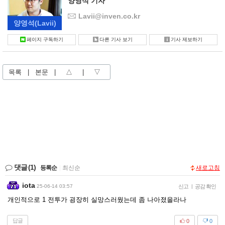
양영석 기자
Lavii@inven.co.kr
양영석
(Lavii)
페이지 구독하기
다른 기사 보기
기사 제보하기
목록
|
본문
|
△
|
▽
댓글
(1)
등록순
|
최신순
새로고침
iota
25-06-14 03:57
신고
|
공감 확인
개인적으로 1 전투가 굉장히 실망스러웠는데 좀 나아졌을라나
답글
0
0