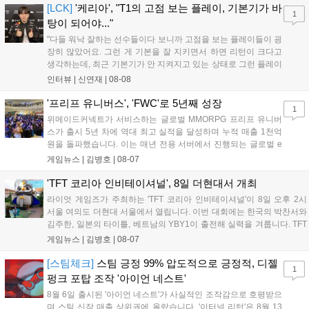
상 'Grand Theft Auto VI: An Extended Look'을 최초 공개할 계획
[LCK]
'케리아', "T1의 고점 보는 플레이, 기본기가 바
1
이다....
탕이 되어야..."
"다들 워낙 잘하는 선수들이다 보니까 고점을 보는 플레이들이 굉
장히 많았어요. 그런 게 기본을 잘 지키면서 하면 리턴이 크다고
생각하는데, 최근 기본기가 안 지켜지고 있는 상태로 그런 플레이
를 추구하다 보니까 팀적으로 안 좋은 사고가 계속 많이 났던 것
인터뷰 |
신연재
|
08-08
같습니다." T1은 6일 서울 종로구 치지직 롤파크에서 열린 '2026
LoL 챔피언스 코리아(LCK)'...
'프리프 유니버스', 'FWC'로 5년째 성장
1
위메이드커넥트가 서비스하는 글로벌 MMORPG 프리프 유니버
스가 출시 5년 차에 역대 최고 실적을 달성하며 누적 매출 1천억
원을 돌파했습니다. 이는 매년 전용 서버에서 진행되는 글로벌 e
스포츠 대회 FWC의 영향이 큽니다. FWC는 이용자가 동일한 조
게임뉴스 |
김병호
|
08-07
건에서 시즌을 함께 즐기는 구조로, 올해 4월 시작된 FWC 2026
은 전년 대비 매출과 이용자 지표가 대폭 상승하는 성과를 냈습니
'TFT 코리아 인비테이셔널', 8일 더현대서 개최
다. 오는 10월 필리핀 마닐라에서 총상금 11만 달러 규모의 제4회
라이엇 게임즈가 주최하는 'TFT 코리아 인비테이셔널'이 8일 오후 2시
FWC 그랜드 파이널이 개최될 예정이며, 위메이드커넥트는 이를
서울 여의도 더현대 서울에서 열립니다. 이번 대회에는 한국의 박찬서와
통해 커뮤니티 중심의 장기 성장 모델을 지속할 방침입니다....
김주한, 일본의 타이틀, 베트남의 YBY1이 출전해 실력을 겨룹니다. TFT
는 소속팀 없이 개인 자격으로 참가하는 독특한 대회 구조를 가지며, 누
게임뉴스 |
김병호
|
08-07
구나 참여 가능한 '소파에서 왕관까지'라는 철학을 실천하고 있습니다.
17일까지 이어지는 이번 행사는 신규 세트 체험과 공연 등 다양한 즐길
[스팀체크]
스팀 긍정 99% 압도적으로 긍정적, 디젤
1
거리를 제공하며, 이후 현대백화점 판교점에서도 행사가 이어질 예정입
펑크 포탑 조작 '아이언 네스트'
니다. 연말에는 라스베이거스 오픈이 개최됩니다....
8월 6일 출시된 '아이언 네스트'가 사실적인 조작감으로 호평받으
며 스팀 신작 매출 상위권에 올랐습니다. '이터널 리턴'은 8월 13