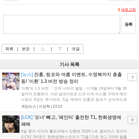
새로고침
등록
목록
|
본문
|
△
|
▽
|
댓글
기사 목록
[뉴스]
잔홍, 링코와 여름 이벤트, 수영복까지 총출
3
동! '이환' 1.3 버전 방송 정리
'이환'의 1.3 버전 「안개 너머의 별빛」이 8월 19일부터 9월 30
일까지 진행된다. 이번 업데이트로 신규 지역 어스름 구역과 메인
스토리 6장이 추가되며, S급 캐릭터 잔홍과 링코가 순차적으로
등장한다. 여름 시즌을 맞아 비치발리볼, 수상 오토바이 등 다채
게임뉴스 |
이성혁
|
23:22
로운 이벤트가 열리고, 캐릭터 렌더링 개선 및 랜덤 코스튬 등 편
의성도 강화된다. 8월 11일까지 사용 가능한 교환 코드 3종이 제
[LCK]
'오너' 빼고, '페인터' 출전한 T1, 한화생명에
9
공되며, 상세 일정은 공식 채널을 통해 확인할 수 있다....
패배
8일 종각 치지직 롤파크에서 진행된 '2026 LoL 챔피언스 코리아
(LCK)' 3라운드 한화생명e스포츠가 T1을 2:1로 꺾고 3연패 탈출