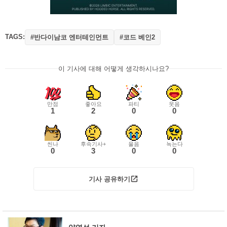
TAGS:
#반다이남코 엔터테인먼트
#코드 베인2
이 기사에 대해 어떻게 생각하시나요?
만점
좋아요
파티
웃음
1
2
0
0
씬나
후속기사+
울음
녹는다
0
3
0
0
기사 공유하기