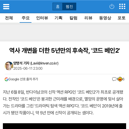
홈
웹진
전체
주요
인터뷰
기획
칼럼
리뷰
동영상
포토
역사 개변을 더한 5년만의 후속작, '코드 베인2'
양영석 기자
(
Lavii@inven.co.kr
)
2025-06-11 23:00
Google 선호 출처 추가
1
6
지난 6월 8일, 반다이남코의 신작 액션 RPG인 '코드 베인2'가 최초로 공개됐
다. 전작인 '코드 베인'은 붕괴한 근미래를 배경으로, 멸망의 운명에 맞서 살아
가는 드라마를 그린 '드라마틱 탐색 액션 RPG'다. '코드 베인'이 2019년에 출
시가 됐던 작품이니, 약 5년 만에 신작이 공개되는 셈이다.