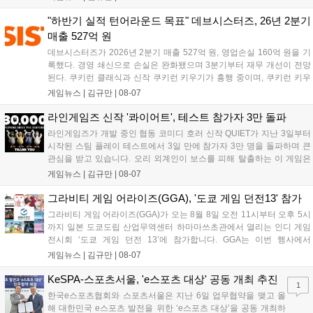
다. 정식 출시를 기념해 사전예약자 50만 명 달성 보상을 포함한 다양한
혜택을 지급하며, 상세 내용은 공식 라운지에서 확인할 수 있다. 이용자
"하반기 실적 턴어라운드 목표" 데브시스터즈, 26년 2분기
는 게임 접속 및 주요 콘텐츠 플레이를 통해 성장을 지원받을 수 있다....
매출 527억 원
데브시스터즈가 2026년 2분기 매출 527억 원, 영업손실 160억 원을 기
록했다. 경영 쇄신으로 손실은 완화됐으며 3분기부터 재무 개선이 전망
된다. 쿠키런 클래식과 신작 쿠키런 키우기가 흥행 중이며, 쿠키런 키우
기는 13일 첫 업데이트를 시작으로 2주 간격의 콘텐츠를 제공한다. 또한
게임뉴스 |
김규만
|
08-07
9월 미국 로블록스 개발자 컨퍼런스에 참여해 IP 생태계를 확장할 계획
이다. 회사는 비용 효율화와 신작 흥행을 통해 하반기 실적 턴어라운드
라인게임즈 신작 '콰이어트', 테스트 참가자 3만 돌파
를 이끌 방침이다....
라인게임즈가 개발 중인 협동 코미디 호러 신작 QUIET가 지난 3일부터
시작된 스팀 플레이 테스트에서 3일 만에 참가자 3만 명을 돌파하며 큰
관심을 받고 있습니다. 오리 외계인이 보스를 피해 탈출하는 이 게임은
최대 4인 협동을 지원하며, 소음 관리와 물리 법칙을 활용한 전략적 플레
게임뉴스 |
김규만
|
08-07
이가 핵심입니다. 라인게임즈는 수집된 이용자 피드백을 반영해 게임성
을 개선 중이며, 상세 정보는 스팀 페이지에서 확인 가능합니다....
그라비티 게임 어라이즈(GGA), '도쿄 게임 던전13' 참가
그라비티 게임 어라이즈(GGA)가 오는 8월 8일 오전 11시부터 오후 5시
까지 일본 도쿄도립 산업무역센터 하마마쓰초관에서 열리는 인디 게임
전시회 ‘도쿄 게임 던전 13’에 참가합니다. GGA는 이번 행사에서
‘JALECO ARCADE COLLECTION’ 시리즈의 미공개 작품 12종을 최초
게임뉴스 |
김규만
|
08-07
공개하며, ‘다함께 쿠키요미. 월드 한국 Ver.’ 등 다양한 인디 게임을 선보
입니다. 시연 참여 관람객에게는 선착순으로 특별 굿즈를 증정하며, 인
KeSPA-스포츠서울, 'e스포츠 대상' 공동 개최 추진
1
디 게임 생태계 활성화와 신규 타이틀 반응 확인을 목표로 합니다....
한국e스포츠협회와 스포츠서울은 지난 6일 업무협약을 맺고 올
해 대한민국 e스포츠 발전을 위한 ‘e스포츠 대상’을 공동 개최하