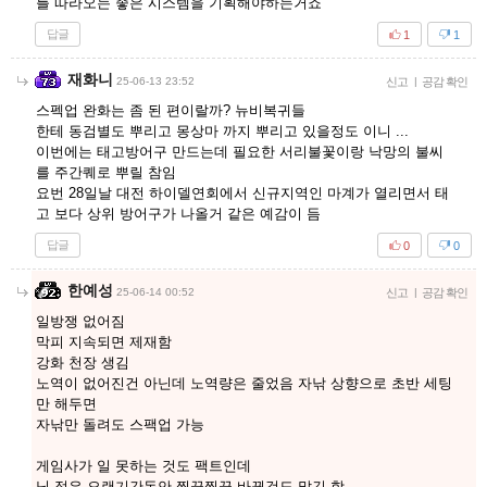
를 따라오는 좋은 시스템을 기획해야하는거죠
답글
1
1
재화니
25-06-13 23:52
신고
|
공감 확인
스펙업 완화는 좀 된 편이랄까? 뉴비복귀들
한테 동검별도 뿌리고 몽상마 까지 뿌리고 있을정도 이니 ...
이번에는 태고방어구 만드는데 필요한 서리불꽃이랑 낙망의 불씨
를 주간퀘로 뿌릴 참임
요번 28일날 대전 하이델연회에서 신규지역인 마계가 열리면서 태
고 보다 상위 방어구가 나올거 같은 예감이 듬
답글
0
0
한예성
25-06-14 00:52
신고
|
공감 확인
일방쟁 없어짐
막피 지속되면 제재함
강화 천장 생김
노역이 없어진건 아닌데 노역량은 줄었음 자낚 상향으로 초반 세팅
만 해두면
자낚만 돌려도 스팩업 가능
게임사가 일 못하는 것도 팩트인데
님 접은 오랜기간동안 찔끔찔끔 바뀐것도 많긴 함