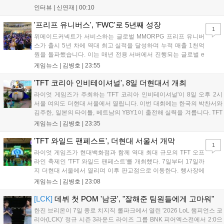
를 추구하다 보니까 팀적으로 안 좋은 사고가 계속 많이 났던 것
인터뷰 |
신연재
|
00:10
같습니다." T1은 6일 서울 종로구 치지직 롤파크에서 열린 '2026
LoL 챔피언스 코리아(LCK)'...
'프리프 유니버스', 'FWC'로 5년째 성장
1
위메이드커넥트가 서비스하는 글로벌 MMORPG 프리프 유니버
스가 출시 5년 차에 역대 최고 실적을 달성하며 누적 매출 1천억
원을 돌파했습니다. 이는 매년 전용 서버에서 진행되는 글로벌 e
스포츠 대회 FWC의 영향이 큽니다. FWC는 이용자가 동일한 조
게임뉴스 |
김병호
|
23:55
건에서 시즌을 함께 즐기는 구조로, 올해 4월 시작된 FWC 2026
은 전년 대비 매출과 이용자 지표가 대폭 상승하는 성과를 냈습니
'TFT 코리아 인비테이셔널', 8일 더현대서 개최
다. 오는 10월 필리핀 마닐라에서 총상금 11만 달러 규모의 제4회
라이엇 게임즈가 주최하는 'TFT 코리아 인비테이셔널'이 8일 오후 2시
FWC 그랜드 파이널이 개최될 예정이며, 위메이드커넥트는 이를
서울 여의도 더현대 서울에서 열립니다. 이번 대회에는 한국의 박찬서와
통해 커뮤니티 중심의 장기 성장 모델을 지속할 방침입니다....
김주한, 일본의 타이틀, 베트남의 YBY1이 출전해 실력을 겨룹니다. TFT
는 소속팀 없이 개인 자격으로 참가하는 독특한 대회 구조를 가지며, 누
게임뉴스 |
김병호
|
23:35
구나 참여 가능한 '소파에서 왕관까지'라는 철학을 실천하고 있습니다.
17일까지 이어지는 이번 행사는 신규 세트 체험과 공연 등 다양한 즐길
'TFT 와일드 팬페스트', 더현대 서울서 개막
1
거리를 제공하며, 이후 현대백화점 판교점에서도 행사가 이어질 예정입
라이엇 게임즈가 현대백화점과 함께 역대 최대 규모의 TFT 오프
니다. 연말에는 라스베이거스 오픈이 개최됩니다....
라인 축제인 'TFT 와일드 팬페스트'를 개최했다. 7일부터 17일까
지 더현대 서울에서 열리며 이후 판교점으로 이동한다. 행사장에
는 체험, 스페셜, 무대 존이 마련됐으며 8일 오후 2시 인비테이셔
게임뉴스 |
김병호
|
23:08
널, 15일 오후 2시 스트리머 매치, 17일 오후 7시 30분 QWER 공
연 등 다채로운 일정이 준비되어 있다. 사전 예약은 조기 마감될
[LCK]
데뷔 첫 POM '남궁', "잘해준 팀원들에게 고마워"
만큼 큰 인기를 끌고 있다....
한진 브리온이 7일 종로 치지직 롤파크에서 열린 '2026 LoL 챔피언스 코
리아(LCK)' 정규 시즌 3라운드 라이즈 그룹 BNK 피어엑스전에서 2:0으