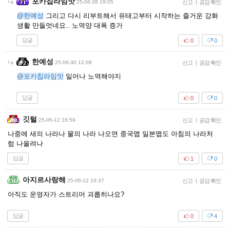
포카칩라임맛
25-06-28 19:05
신고
|
공감 확인
@한예성
그리고 다시 리부트해서 유태고부터 시작하는 즐거운 강화
생활 만들엇네요.. 노역양 대폭 증가
답글
0
0
한예성
25-06-30 12:08
신고
|
공감 확인
@포카칩라임맛
일어나 노역해야지
답글
0
0
깃털
25-06-12 16:59
신고
|
공감 확인
나중에 새의 나라나 물의 나라 나오면 중국맵 일본맵도 아침의 나라처
럼 나올려나
답글
1
0
아지르사랑해
25-06-12 19:37
신고
|
공감 확인
아직도 운영자가 스트리머 괴롭히나요?
답글
0
4