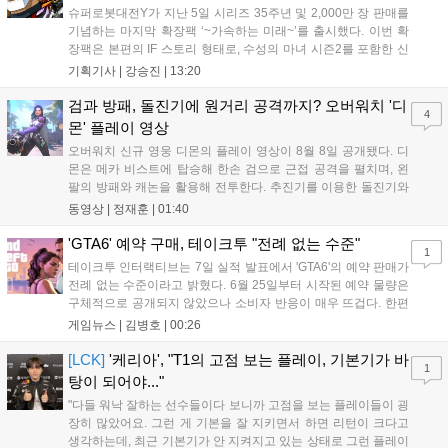
슈퍼로봇대전Y가 지난 5일 시리즈 35주년 및 2,000만 장 판매를
기념하는 마지막 확장팩 ‘~가속하는 미래~’를 출시했다. 이번 확
장팩은 본편의 IF 스토리 형태로, 수성의 마녀 시즌2를 포함한 신
규 참전작과 크로스오버 합체기를 선보이며 작품을 완결 짓는다.
기획기사 |
강승진
|
13:20
기존 연출의 한계와 로봇 게임 시장의 어려움 속에서도 팬들이 원
하는 몰입감 있는 서사와 조합을 구현하며 시리즈의 미래를 향한
검과 방패, 돌진기에 원거리 공격까지? 오버워치 '디
4
새로운 가능성을 제시했다....
몬' 플레이 영상
오버워치 신규 영웅 디몬의 플레이 영상이 8월 8일 공개됐다. 디
몬은 메카 비스트에 탑승해 한손 검으로 근접 공격을 펼치며, 왼
팔의 방패와 캐논을 활용해 전투한다. 추진기를 이용한 돌진기와
참격 형태의 궁극기를 보유했고, 메카 파괴 시 맨몸으로 기관총을
동영상 |
정재훈
|
01:40
사용하는 특징이 있다. 디몬은 오는 8월 12일 시작되는 시즌4 부
산의 영웅들 업데이트를 통해 정식 출시될 예정이다....
'GTA6' 예약 구매, 테이크투 "전례 없는 수준"
1
테이크투 인터랙티브는 7일 실적 발표에서 'GTA6'의 예약 판매가
전례 없는 수준이라고 밝혔다. 6월 25일부터 시작된 예약 물량은
구체적으로 공개되지 않았으나 소비자 반응이 매우 뜨겁다. 한편
11월 19일 PS5와 Xbox 시리즈 X|S로 정식 출시될 예정이며, 록
게임뉴스 |
김병호
|
00:26
스타 게임즈는 한국 시각 28일 오전 4시 넷플릭스를 통해 장편 영
상 'Grand Theft Auto VI: An Extended Look'을 최초 공개할 계획
[LCK]
'케리아', "T1의 고점 보는 플레이, 기본기가 바
1
이다....
탕이 되어야..."
"다들 워낙 잘하는 선수들이다 보니까 고점을 보는 플레이들이 굉
장히 많았어요. 그런 게 기본을 잘 지키면서 하면 리턴이 크다고
생각하는데, 최근 기본기가 안 지켜지고 있는 상태로 그런 플레이