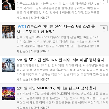
2
한국e스포츠협회가 한국 도자기의 절제미와 강인함을 담은 e스
포츠 국가대표 공식 유니폼과 캡슐 컬렉션을 공개했다. 이번 유니
폼은 아시안게임 및 사전 행사에서 착용될 예정이며, 일상복으로
구성된 컬렉션은 오는 8월 28일부터 골스튜디오 공식 홈페이지
게임뉴스 |
김규만
|
08-07
와 무신사, 오프라인 매장에서 판매된다. 다만 아시안게임 결선에
서는 대회 규정에 따라 별도의 유니폼을 착용할 계획이다....
[종합]
컴투스-에이버튼 신작 '제우스' 8월 26일 출
8
시…"모두를 위한 경쟁"
컴투스가 신작 MMORPG '제우스: 오만의 신'을 8월 26일 낮 12시
정식 출시한다. 넥슨 부사장 출신 김대훤 대표가 이끄는 에이버튼
의 첫 작품이다. 컴투스는 7일 쇼케이스를 열고 출시일과 함께 핵
심 콘텐츠, 유료화 정책, 운영 방향을 공개했다. 캐릭터명 선점은
게임뉴스 |
이두현
|
08-07
8월 13일 오후 8시 시작한다. '제우스: 오만의 신'은 최고신 제우스
의 오만으로 균열이...
모바일 SF 기갑 전략 '타이탄 러쉬: 서바이벌' 정식 출시
엔조이게임은 7일 SF 기갑 전략 게임 ‘타이탄 러쉬: 서바이벌’을 구글 플
레이와 애플 앱스토어에 정식 출시했다. 외계 괴수의 침공으로 붕괴한
미래를 배경으로 이용자는 직접 타이탄을 제작 및 조종하며 인류 생존을
위한 전투를 펼친다. 지휘관 모집, 피난처 운영, 연맹 협동 콘텐츠가 특징
게임뉴스 |
김규만
|
08-07
이며 출시를 기념해 접속 시 영웅 경험치와 다이아몬드 등 다양한 성장
지원 보상을 제공한다. 상세 내용은 공식 커뮤니티에서 확인 가능하다....
모바일 파밍 MMORPG, '히어로 랜드M' 정식 출시
오리엔조이는 7일 모바일 파밍 MMORPG 히어로 랜드M을 애플 앱스토
어와 구글플레이에 정식 출시했다. 스팀 원작의 핵심 재미를 모바일로
구현한 이 게임은 장비 수집과 조합을 통한 영웅 성장이 특징이며, 3개의
무기 스킬을 활용한 전략적 전투와 길드전 등 다양한 콘텐츠를 제공한
게임뉴스 |
김규만
|
08-07