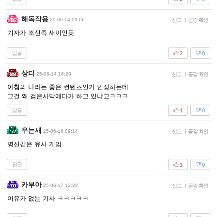
해독작용
25-06-14 09:06
신고
|
공감 확인
기자가 조선족 새끼인듯
답글
2
0
상디
25-06-14 16:28
신고
|
공감 확인
아침의 나라는 좋은 컨텐츠인거 인정하는데
그걸 왜 검은사막에다가 하고 있냐고ㅋㅋㅋ
답글
1
0
우는새
25-06-16 09:14
신고
|
공감 확인
병신같은 유사 게임
답글
1
0
카부아
25-06-17 12:32
신고
|
공감 확인
이유가 없는 기사 ㅋㅋㅋㅋㅋ