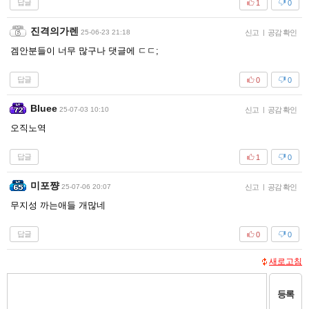
답글
1
0
진격의가렌
25-06-23 21:18
신고
|
공감 확인
겜안분들이 너무 많구나 댓글에 ㄷㄷ;
답글
0
0
Bluee
25-07-03 10:10
신고
|
공감 확인
오직노역
답글
1
0
미포쨩
25-07-06 20:07
신고
|
공감 확인
무지성 까는애들 개많네
답글
0
0
새로고침
등록