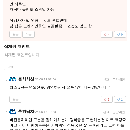
만 해두면
자낚만 돌려도 스팩업 가능
게임사가 일 못하는 것도 팩트인데
님 접은 오랜기간동안 찔끔찔끔 바뀐것도 많긴 함
답글
이동
4
0
삭제된 코멘트
삭제된 코멘트입니다.
답글
불사사신
25-06-13 07:00
신고
|
공감 확인
최소 2년은 넘으신듯..겜안하신지 요즘 많이 바뀌었답니다 ^^
답글
1
1
춘천남자
25-06-13 10:28
신고
|
공감 확인
비판을하려면 구분을 잘해야하는게 경복궁을 구현하는건 아트,코딩쪽
이고 님이 비판하는쪽은 기획쪽임 경복궁은 잘 구현한거고 그런 아트