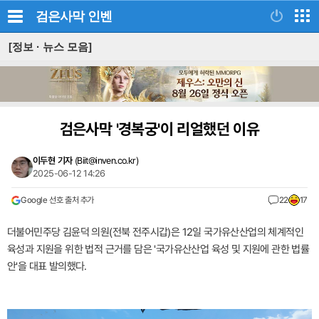
검은사막
인벤
[정보 · 뉴스 모음]
검은사막 '경복궁'이 리얼했던 이유
이두현 기자
(
Biit@inven.co.kr
)
2025-06-12 14:26
Google 선호 출처 추가
22
17
더불어민주당 김윤덕 의원(전북 전주시갑)은 12일 국가유산산업의 체계적인
육성과 지원을 위한 법적 근거를 담은 '국가유산산업 육성 및 지원에 관한 법률
안'을 대표 발의했다.