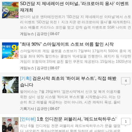
니다. 또한 카카오톡 채널 추가 시 주차별 스페셜 쿠폰과 한정 스
SD건담 지 제네레이션 이터널, '라크로아의 용사' 이벤트
킨, 경품 이벤트 등 풍성한 혜택을 마련해 이용자들의 기대를 모
재개최
으고 있습니다....
반다이 남코 엔터테인먼트가 ‘SD건담 지 제네레이션 이터널’에서 스토
리 이벤트 ‘SD건담 외전Ⅰ 지크 지온 편 라크로아의 용사’를 재개최한다.
보스 배틀로 카드다스 코인을 얻고 강적 습격 이벤트로 SSR 나이트 건
담을 획득할 수 있다. 로그인 보너스로 최대 다이아 3,000개를 지급하며,
게임뉴스 |
김규만
|
08-07
8월 31일까지 실물대 유니콘 건담 입상 피날레를 기념해 SSR 유닛을 전
원 증정한다. 또한 9월 30일까지 공식 유튜브에서 특별 프로그램을 시청
"최대 90%" 스마일게이트 스토브 여름 할인 시작
할 수 있다....
스마일게이트 게임 플랫폼 스토브가 7일부터 17일까지 500여 종의 게
임을 최대 90% 할인하는 쿨썸머 빅세일을 진행한다. 페치카 등 다양한
게임이 포함되며 3차에 걸친 할인 쿠폰도 제공된다. 15일에는 1920년대
경성 배경의 신작 그날의 신문이 출시되며, 15일부터 17일까지는 국내
게임뉴스 |
김규만
|
08-07
개발사 게임을 위한 시크릿 쿠폰도 추가 발행될 예정이다. 자세한 내용
은 공식 페이지에서 확인 가능하다....
[기획]
검은사막 최초의 '하이퍼 부스트', 직접 해봤
4
습니다
펄어비스는 7월 29일부터 '검은사막'에서 신규 및 복귀 이용자를
위한 상시 성장 시스템 '하이퍼 부스트'를 시작했습니다. 이는 단
순히 최고 레벨을 제공하는 것이 아니라, 시즌 캐릭터 육성, 올비
아 아카데미 수료, 아침의 나라 설화 진행 등 4단계 과정을 통해
기획기사 |
김규만
|
08-07
게임에 적응하며 공방합 750을 목표로 성장하는 구조입니다. 이
용자는 과제를 완수하며 동(V) 투발라 장비와 검은별 무기, 카라
[인터뷰]
1호 인디전문 퍼블리셔, '레드브릭하우스'
1
자드 장신구 등을 획득해 주요 콘텐츠에 진입할 수 있습니다....
지난 6월 인디게임 전문 퍼블리셔 레드브릭하우스가 문을 열었
다. 네오위즈 투자사업본부에서 함께 일하던 세 사람이 나와 세운