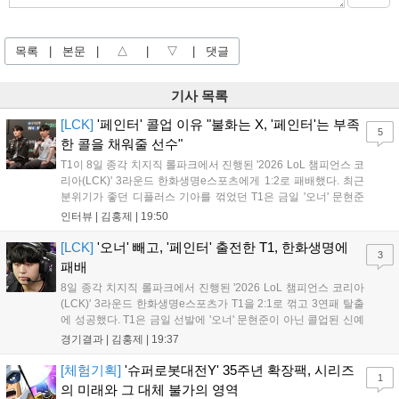
목록
|
본문
|
△
|
▽
|
댓글
기사 목록
[LCK]
'페인터' 콜업 이유 "불화는 X, '페인터'는 부족
5
한 콜을 채워줄 선수"
T1이 8일 종각 치지직 롤파크에서 진행된 '2026 LoL 챔피언스 코
리아(LCK)' 3라운드 한화생명e스포츠에게 1:2로 패배했다. 최근
분위기가 좋던 디플러스 기아를 꺾었던 T1은 금일 '오너' 문현준
을 빼고 신예 '페인터' 김은후를 투입시키는 강수를 뒀으나 결국
인터뷰 |
김홍제
|
19:50
아쉬운 결과를 맞이하게 됐다. 이하 T1 임재현 감독대행과 '페이
즈' 김수환의 인터뷰 내...
[LCK]
'오너' 빼고, '페인터' 출전한 T1, 한화생명에
3
패배
8일 종각 치지직 롤파크에서 진행된 '2026 LoL 챔피언스 코리아
(LCK)' 3라운드 한화생명e스포츠가 T1을 2:1로 꺾고 3연패 탈출
에 성공했다. T1은 금일 선발에 '오너' 문현준이 아닌 콜업된 신예
'페인터' 김은후를 투입했지만, 결국 1:2로 패배하고 말았다. T1은
경기결과 |
김홍제
|
19:37
'케리아'의 카밀이 좋은 플레이를 통해 한화생명 바텀 듀오의 점멸
을 빼냈다....
[체험기획]
'슈퍼로봇대전Y' 35주년 확장팩, 시리즈
1
의 미래와 그 대체 불가의 영역