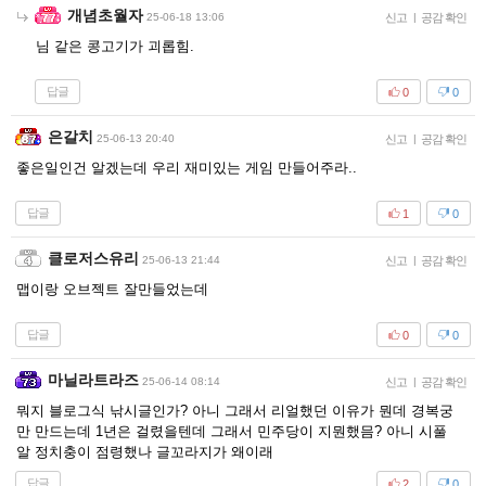
개념초월자
25-06-18 13:06
신고
|
공감 확인
님 같은 콩고기가 괴롭힘.
답글
0
0
은갈치
25-06-13 20:40
신고
|
공감 확인
좋은일인건 알겠는데 우리 재미있는 게임 만들어주라..
답글
1
0
클로저스유리
25-06-13 21:44
신고
|
공감 확인
맵이랑 오브젝트 잘만들었는데
답글
0
0
마닐라트라즈
25-06-14 08:14
신고
|
공감 확인
뭐지 블로그식 낚시글인가? 아니 그래서 리얼했던 이유가 뭔데 경복궁
만 만드는데 1년은 걸렸을텐데 그래서 민주당이 지뭔했믐? 아니 시풀
알 정치충이 점령했나 글꼬라지가 왜이래
답글
2
0