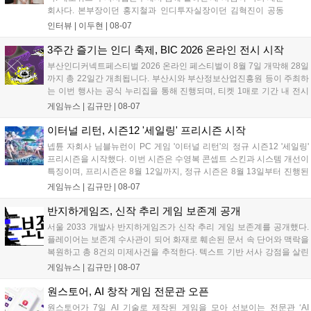
회사다. 본부장이던 홍지철과 인디투자실장이던 김혁진이 공동
대표를, 중국사업실장이던 이민정이 이사를 맡았다. 출범 한 달여
인터뷰 |
이두현
|
08-07
만에 위메이드맥스의 전략적 투자와 카카오벤처스 등 5개 벤처캐
피털의 재무적 투자가 연달아 들어왔다. 서비스 중인...
3주간 즐기는 인디 축제, BIC 2026 온라인 전시 시작
부산인디커넥트페스티벌 2026 온라인 페스티벌이 8월 7일 개막해 28일
까지 총 22일간 개최됩니다. 부산시와 부산정보산업진흥원 등이 주최하
는 이번 행사는 공식 누리집을 통해 진행되며, 티켓 1매로 기간 내 전시
작을 제한 없이 체험할 수 있습니다. 일반 및 루키 부문 등 다양한 인디게
게임뉴스 |
김규만
|
08-07
임을 선보이며 개발자와의 소통 기능도 제공합니다. 장소 제약 없이 전
세계 누구나 참여 가능한 이번 행사는 역대 최대 규모로 열려 인디게임
이터널 리턴, 시즌12 '세일링' 프리시즌 시작
생태계 확장에 기여할 전망입니다....
넵튠 자회사 님블뉴런이 PC 게임 '이터널 리턴'의 정규 시즌12 '세일링'
프리시즌을 시작했다. 이번 시즌은 수영복 콘셉트 스킨과 시스템 개선이
특징이며, 프리시즌은 8월 12일까지, 정규 시즌은 8월 13일부터 진행된
다. 실험체 관찰일지 추가와 후반부 전략 강화를 위한 다중 크로노 스피
게임뉴스 |
김규만
|
08-07
어 도입 등 다양한 업데이트와 풍성한 이벤트가 마련되어 이용자들의 기
대를 모으고 있다....
반지하게임즈, 신작 추리 게임 보존계 공개
서울 2033 개발사 반지하게임즈가 신작 추리 게임 보존계를 공개했다.
플레이어는 보존계 수사관이 되어 화재로 훼손된 문서 속 단어와 맥락을
복원하고 총 8건의 미제사건을 추적한다. 텍스트 기반 서사 강점을 살린
이번 게임은 정보 조합과 사건 재구성이 핵심이며, 현재 스팀 상점 페이
게임뉴스 |
김규만
|
08-07
지가 공개되었다. 반지하게임즈는 2027년 상반기 정식 출시를 목표로
개발에 박차를 가하고 있다....
원스토어, AI 창작 게임 전문관 오픈
원스토어가 7일 AI 기술로 제작된 게임을 모아 선보이는 전문관 ‘AI