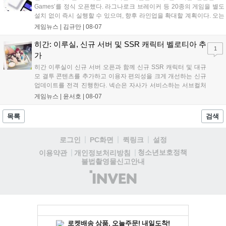
Games’를 정식 오픈했다. 라그나로크 브레이커 등 20종의 게임을 별도
설치 없이 즉시 실행할 수 있으며, 향후 라인업을 확대할 계획이다. 오는
11일부터는 게임 실행 시 할인 쿠폰을 지급하는 오픈 기념 이벤트도 진
게임뉴스 |
김규만
|
08-07
행된다. 이번 서비스는 누구나 AI를 활용해 게임을 제작하고 유통할 수
있는 환경을 조성해 창작자와 이용자 모두에게 새로운 경험을 제공할 것
히간: 이루실, 신규 서버 및 SSR 캐릭터 벨로티아 추
1
으로 기대된다....
가
히간 이루실이 신규 서버 오픈과 함께 신규 SSR 캐릭터 및 대규
모 결투 콘텐츠를 추가하고 이용자 편의성을 크게 개선하는 신규
업데이트를 전격 진행한다. 넥슨은 자사가 서비스하는 서브컬처
게임 히간 이루실에 신규 서버 'world3'을 개설하고 신규 캐릭터
게임뉴스 |
윤서호
|
08-07
및 이벤트 스토리를 포함한 대규모 콘텐츠 업데이트를 적용했다.
이번 업데이트를 통해 어둠 속 서큐버스...
목록
검색
로그인
PC화면
퀵링크
설정
청소년보호정책
이용약관
개인정보처리방침
불법촬영물신고안내
(주)
인
벤