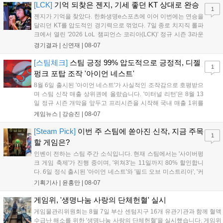
하며 POM에 선정됐...
[LCK]
기억 되찾은 젠지, 기세 좋던 KT 상대로 완승
1
젠지가 기억을 찾았다. 한화생명e스포츠에 이어 이번에는 연승을
달리던 KT를 압도적인 경기력으로 꺾었다. 7일 종로 치지직 롤파
크에서 열린 '2026 LoL 챔피언스 코리아(LCK)' 정규 시즌 3라운
드 레전드 그룹, kt 롤스터와 젠지 e스포츠의 대결에서 젠지가 압
경기결과 |
신연재
|
08-07
승을 거뒀다. 개막주까지만 해도 급격하게 흔들리던 젠지였지만,
기억을 되찾기라도 한 듯 1,...
[스팀체크]
스팀 긍정 99% 압도적으로 긍정적, 디젤
1
펑크 포탑 조작 '아이언 네스트'
8월 6일 출시된 '아이언 네스트'가 사실적인 조작감으로 호평받으
며 스팀 신작 매출 상위권에 올랐습니다. '이터널 리턴'은 8월 13
일 정규 시즌 개막을 앞두고 프리시즌을 시작해 국내 매출 1위를
기록했습니다. 25주년을 맞은 '고스트 리콘' 시리즈는 8월 6일 쇼
게임뉴스 |
강승진
|
08-07
케이스와 함께 대규모 할인을 진행하며 순위가 급상승했고, 신작
'마블 투혼: 파이팅 소울즈'와 레트로 수리 시뮬레이션 '리스토
[Steam Pick]
이번 주 스팀에 쏟아진 신작, 지금 주목
1
리'도 스팀에 정식 출시되었습니다....
할 게임은?
인벤이 전하는 스팀 주간 소식입니다. 현재 스팀에서는 '사이버펑
크 게임 축제'가 진행 중이며, '위쳐3'는 11일까지 80% 할인합니
다. 6일 정식 출시된 '아이언 네스트'와 '필드 오브 미스트리아', '커
세어 코브'가 호평받고 있습니다. 한편, 7일 출시된 '마블 투혼'은
기획기사 |
윤홍만
|
08-07
태그 시스템에 대한 호불호가 갈리며 복합적 평가를 기록 중입니
다. 유비소프트의 '고스트리콘: 와일드랜드'는 7년 만의 대규모 업
게임위, '생명나눔 사랑의 단체헌혈' 실시
데이트 '라스트 라이츠'와 함께 95% 할인 중입니다....
게임물관리위원회는 8월 7일 부산 센텀지구 16개 유관기관과 함께 혈액
수급난 해소를 위한 '생명나눔 사랑의 단체헌혈'을 실시했습니다. 게임위