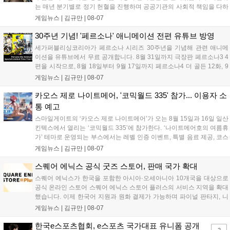
는 매년 분기별로 정기 헌혈을 진행하며 공공기관의 사회적 책임을 다하
고 있으며, 이번 행사에는 영화진흥위원회 등 14개 기관 임직원이 동참
게임뉴스 |
김규만
|
08-07
해 생명 나눔을 실천했습니다. 서태건 위원장은 이웃의 생명을 지키는
따뜻한 실천에 참여한 모든 임직원에게 감사의 뜻을 전하며 헌혈 문화
30주년 기념! '페르소나' 애니메이션 전편 유튜브 방영
확산에 앞장섰습니다....
세가퍼블리싱코리아가 페르소나 시리즈 30주년을 기념해 관련 애니메
이션을 유튜브에서 무료 공개합니다. 8월 31일까지 극장판 페르소나3 4
편을 시작으로, 8월 18일부터 9월 17일까지 페르소나4 더 골든 12화, 9
월 15일부터 10월 14일까지 페르소나5 시리즈가 순차 공개됩니다. 또한
게임뉴스 |
김규만
|
08-07
8월 16일까지 SNS를 통해 축하 메시지를 모집하며, 선정된 내용은 기념
영상 및 대형 전광판에 소개될 예정입니다....
카오스 제로 나이트메어, '코믹월드 335' 참가... 이용자 소
통 예고
스마일게이트의 ‘카오스 제로 나이트메어’가 오는 8월 15일과 16일 일산
킨텍스에서 열리는 ‘코믹월드 335’에 참가한다. ‘나이트메어호의 여름휴
가’ 테마로 운영되는 부스에서는 레벨 인증 이벤트, 특별 음료 제공, 코스
프레 모델 포토존 등 다채로운 행사가 진행된다. 유명 코스어 7인이 캐릭
게임뉴스 |
김규만
|
08-07
터로 변신해 이용자를 맞이하며, SNS 인증 시 추가 굿즈도 증정한다. 자
세한 정보는 공식 커뮤니티에서 확인 가능하다....
스퀘어 에닉스 공식 굿즈 스토어, 판매 국가 확대
스퀘어 에닉스가 한국을 포함한 아시아·오세아니아 10개국을 대상으로
공식 온라인 스토어 스퀘어 에닉스 스토어 플러스의 서비스 지역을 확대
했습니다. 이제 한국어 지원과 원화 결제가 가능하며 파이널 판타지, 니
어 등 주요 게임의 피규어, 굿즈를 구매할 수 있습니다. 신상품이 순차적
게임뉴스 |
김규만
|
08-07
으로 추가될 예정이며 이용자는 사이트에서 국가를 한국으로 설정해 이
용 가능합니다....
한국e스포츠협회, e스포츠 국가대표 유니폼 공개