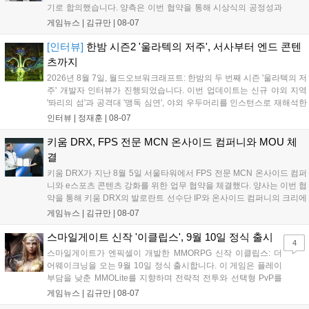
기로 합의했습니다. 양측은 이번 협약을 통해 시상식의 공정성과
전문성을 강화하고 MZ세대를 겨냥한 미디어 영향력을 확대해 e
게임뉴스 |
김규만
|
08-07
스포츠 전 종목을 아우르는 대표 연례 행사로 육성할 계획입니다.
김영만 회장은 10년 만에 재추진되는 이번 시상식이 e스포츠의
[인터뷰]
한밤 시즌2 '울라텍의 저주', 서사부터 엔드 콘텐
성과와 가치를 널리 알리는 권위 있는 행사가 되도록 노력하겠다
츠까지
고 밝혔습니다....
2026년 8월 7일, 월드오브워크래프트: 한밤의 두 번째 시즌 '울라텍의 저
주' 개발자 인터뷰가 진행되었습니다. 이번 업데이트는 신규 야외 지역
'똬리의 섬'과 공격대 '맹독 심연', 야외 우두머리를 인스턴스로 재해석한
'소굴'을 포함합니다. 개발진은 하우징 시스템 개선 및 신화+ 던전 로테이
인터뷰 |
정재훈
|
08-07
션, 공격대 보상 강화 등을 예고하며, 한국 팬들의 열정적인 성원에 감사
를 표했습니다....
키움 DRX, FPS 전문 MCN 온사이드 컴퍼니와 MOU 체
결
키움 DRX가 지난 8월 5일 서울타워에서 FPS 전문 MCN 온사이드 컴퍼
니와 e스포츠 콘텐츠 강화를 위한 업무 협약을 체결했다. 양사는 이번 협
약을 통해 키움 DRX의 발로란트 선수단 IP와 온사이드 컴퍼니의 크리에
이터 네트워크를 결합하여 정규 및 특별 콘텐츠를 공동 기획한다. 또한
게임뉴스 |
김규만
|
08-07
디지털 콘텐츠 제작을 넘어 팬들이 직접 참여하는 오프라인 행사 등 온·
오프라인 연계 프로그램을 순차적으로 선보이며 e스포츠 생태계 확장에
스마일게이트 신작 '이클립스', 9월 10일 정식 출시
4
나설 계획이다....
스마일게이트가 엔픽셀이 개발한 MMORPG 신작 이클립스: 더
어웨이크닝을 오는 9월 10일 정식 출시합니다. 이 게임은 플레이
부담을 낮춘 MMOLite를 지향하며 전략적 전투와 선택형 PvP를
특징으로 합니다. 현재 공식 홈페이지와 앱 마켓에서 사전등록을
게임뉴스 |
김규만
|
08-07
진행 중이며 참여자에게는 초월 소환권 등 다양한 보상을 제공합