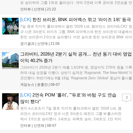
로 승리하며 그룹 1위로 올라섰다. 개막 2연패 이후 곧바로 2연승을 만
들어내면서 이어질 4라운드에 대한 기대감을 올렸다. 다음은 이날 데뷔
인터뷰 |
신연재
|
21:22
첫 POM을 수상한 '남궁' 남궁성훈의 POM 인터뷰 전문이다....
[LCK]
한진 브리온, BNK 피어엑스 꺾고 '라이즈 1위' 등극
7일 종로 치지직 롤파크에서 열린 '2026 LoL 챔피언스 코리아(LCK)' 정
규 시즌 3라운드 라이즈 그룹, BNK 피어엑스와 한진 브리온의 대결에서
한진 브리온이 2:0으로 승리했다. 이번 승리로 한진 브리온은 BNK 피어
엑스를 제치고 라이즈 그룹 1위로 올라섰다. 1세트, 한진 브리온이 '로머'
경기결과 |
신연재
|
21:06
조우진의 로크를 중심으로 게임을 유리하게 풀어갔다. '...
그라비티, 2026년 2분기 실적 공개… 전년 동기 대비 영업
이익 40.2% 증가
그라비티가 2026년 2분기 매출 1,619억 원, 영업이익 276억 원을 기록
하며 내실 성장을 이뤘다. 상반기 실적은 ‘Ragnarok: The New World’가
견인했다. 하반기에는 8월 18일 ‘Ragnarok Zero: Global’ 동남아 출시를
시작으로 9월 3일 ‘달려라 헤베레케 EX’, 9월 22일 ‘갈바테인’ 등 다양한
게임뉴스 |
윤홍만
|
08-07
신작을 선보인다. 4분기에는 ‘쟈레코 아케이드 콜렉션’과 ‘라이트 오디세
이’ 출시가 예정돼 있으며, 2027년에는 ‘Ragnarok 3’ 등 대작을 글로벌
[LCK]
2연속 POM '룰러', "'듀로'와 바텀 구도 연습
2
출시할 계획이다. 그라비티는 조인트벤처 설립과 라그나로크 에코 시스
많이 했다"
템 구축을 통해 신성장 동력을 확보할 방침이다....
젠지 e스포츠가 7일 종로 치지직 롤파크에서 열린 '2026 LoL 챔
피언스 코리아(LCK)' 정규 시즌 3라운드 레전드 그룹 kt 롤스터전
에서 2:0으로 승리했다. 1세트는 퍼펙트 승리, 2세트도 1만 차이
를 벌리며 25분 만에 승리하면서 말 그대로 압도적인 경기력을 선
인터뷰 |
신연재
|
08-07
보였다. '룰러' 박재혁은 1세트 코그모, 2세트 이즈리얼로 맹활약