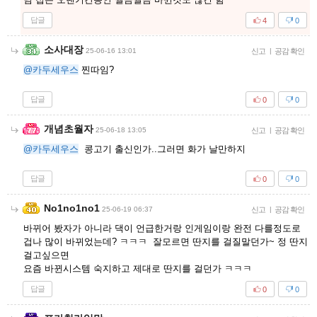
답글
4
0
소사대장
25-06-16 13:01
신고
|
공감 확인
@카두세우스
찐따임?
답글
0
0
개념초월자
25-06-18 13:05
신고
|
공감 확인
@카두세우스
콩고기 출신인가..그러면 화가 날만하지
답글
0
0
No1no1no1
25-06-19 06:37
신고
|
공감 확인
바뀌어 봤자가 아니라 댁이 언급한거랑 인게임이랑 완전 다를정도로
겁나 많이 바뀌었는데? ㅋㅋㅋ 잘모르면 딴지를 걸질말던가~ 정 딴지
걸고싶으면
요즘 바뀐시스템 숙지하고 제대로 딴지를 걸던가 ㅋㅋㅋ
답글
0
0