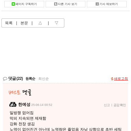
페이지 구독하기
다른 기사 보기
기사 제보하기
목록
|
본문
|
△
|
▽
댓글
(22)
등록순
|
최신순
새로고침
한예성
25-06-14 00:52
신고
|
공감 확인
일방쟁 없어짐
막피 지속되면 제재함
강화 천장 생김
노역이 없어진건 아닌데 노역량은 줄었음 자낚 상향으로 초반 세팅