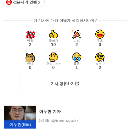
검은사막 인벤
이 기사에 대해 어떻게 생각하시나요?
만점
좋아요
파티
웃음
2
10
2
0
씬나
후속기사+
울음
녹는다
0
0
1
2
기사 공유하기
이두현 기자
Biit@inven.co.kr
이두현
(Biit)