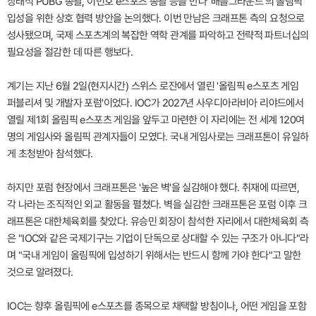
장태석 PUBG 총괄, 이민호 e스포츠 총괄 등을 만나 '배틀그라운드'의 올림픽
입성을 위한 상호 협력 방안을 논의했다. 이번 만남은 크래프톤 측의 요청으로
성사됐으며, 국제 스포츠계의 복잡한 역학 관계를 파악하고 전략적 파트너십의
필요성을 절감한 데 따른 행보다.
계기는 지난 6월 2일(현지시간) 스위스 로잔에서 열린 '올림픽 e스포츠 게임
퍼블리셔 및 개발자 포럼'이었다. IOC가 2027년 사우디아라비아 리야드에서
열릴 제1회 올림픽 e스포츠 게임을 앞두고 마련한 이 자리에는 전 세계 120여
명의 게임사와 올림픽 관계자들이 모였다. 국내 게임사로는 크래프톤이 유일하
게 초청받아 참석했다.
하지만 포럼 현장에서 크래프톤은 '높은 벽'을 실감해야 했다. 취재에 따르면,
각 나라는 조직적인 외교 활동을 펼쳤다. 벽을 실감한 크래프톤은 포럼 이후 크
래프톤은 대한체육회를 찾았다. 유승민 회장이 참석한 자리에서 대한체육회 측
은 "IOC와 같은 국제기구는 기업이 단독으로 상대할 수 있는 구조가 아니다"라
며 "국내 게임이 올림픽에 입성하기 위해서는 반드시 함께 가야 한다"고 말한
것으로 알려졌다.
IOC는 향후 올림픽에 e스포츠를 종목으로 채택할 방침이나, 어떤 게임을 포함