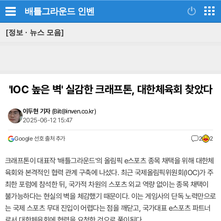
배틀그라운드
인벤
[정보 · 뉴스 모음]
'IOC 높은 벽' 실감한 크래프톤, 대한체육회 찾았다
이두현 기자
(
Biit@inven.co.kr
)
2025-06-12 15:47
Google 선호 출처 추가
2
2
크래프톤이 대표작 '배틀그라운드'의 올림픽 e스포츠 종목 채택을 위해 대한체
육회와 본격적인 협력 관계 구축에 나섰다. 최근 국제올림픽위원회(IOC)가 주
최한 포럼에 참석한 뒤, 국가적 차원의 스포츠 외교 역량 없이는 종목 채택이
불가능하다는 현실의 벽을 체감했기 때문이다. 이는 게임사의 단독 노력만으로
는 국제 스포츠 무대 진입이 어렵다는 점을 깨닫고, 국가대표 e스포츠 파트너
로서 대한체육회에 협력을 요청한 것으로 풀이된다.