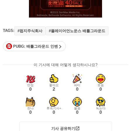
TAGS:
#펍지주식회사
#플레이어언노운스 배틀그라운드
PUBG: 배틀그라운드 인벤
이 기사에 대해 어떻게 생각하시나요?
만점
좋아요
파티
웃음
0
2
0
0
씬나
후속기사+
울음
녹는다
0
0
0
0
기사 공유하기