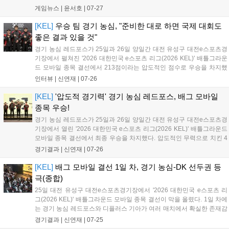
틀그라운드 모바일 한국·일본 지역에서 진행되는 첫 크래프트 그라운드
게임뉴스 |
윤서호
|
07-27
공모전으로, 이용자들이 직접 만든 맵을 출품하고 다른 이용...
[KEL]
우승 팀 경기 농심, "준비한 대로 하면 국제 대회도
좋은 결과 있을 것"
경기 농심 레드포스가 25일과 26일 양일간 대전 유성구 대전e스포츠경
기장에서 펼쳐진 '2026 대한민국 e스포츠 리그(2026 KEL)' 배틀그라운
드 모바일 종목 결선에서 213점이라는 압도적인 점수로 우승을 차지했
다. 2위 디플러스 기아(109점)와 두 배에 가까운 격차를 벌렸다. 다음은
인터뷰 |
신연재
|
07-26
우승 팀 경기 농심 레드포스와의 우승 인터뷰 전문이다. Q. 우승...
[KEL]
'압도적 경기력' 경기 농심 레드포스, 배그 모바일
종목 우승!
경기 농심 레드포스가 25일과 26일 양일간 대전 유성구 대전e스포츠경
기장에서 열린 '2026 대한민국 e스포츠 리그(2026 KEL)' 배틀그라운드
모바일 종목 결선에서 최종 우승을 차지했다. 압도적인 무력으로 치킨 4
마리와 더불어 무려 129킬이라는 폭발적인 기록을 남겼다. 경기 농심 레
경기결과 |
신연재
|
07-26
드포스는 2위 디플러스 기아와 함께 배틀그라운드 모바일 인터네셔널
컵...
[KEL]
배그 모바일 결선 1일 차, 경기 농심-DK 선두권 등
극(종합)
25일 대전 유성구 대전e스포츠경기장에서 '2026 대한민국 e스포츠 리
그(2026 KEL)' 배틀그라운드 모바일 종목 결선이 막을 올렸다. 1일 차에
는 경기 농심 레드포스와 디플러스 기아가 여러 매치에서 확실한 존재감
을 드러내면서 각각 91점과 80점으로 종합 1, 2위에 올랐다. 2026 KEL
경기결과 |
신연재
|
07-25
배틀그라운드 모바일 종목 결선은 25일과 26일 양일간 하...