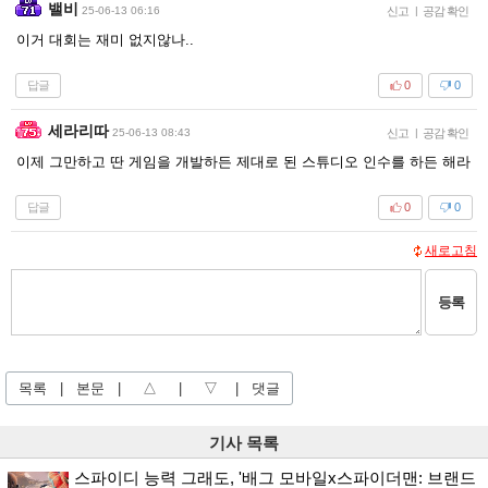
밸비
25-06-13 06:16
신고
|
공감 확인
이거 대회는 재미 없지않나..
답글
0
0
세라리따
25-06-13 08:43
신고
|
공감 확인
이제 그만하고 딴 게임을 개발하든 제대로 된 스튜디오 인수를 하든 해라
답글
0
0
새로고침
등록
목록
|
본문
|
△
|
▽
|
댓글
기사 목록
스파이디 능력 그래도, '배그 모바일x스파이더맨: 브랜드