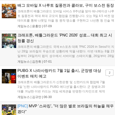
치킨메달 증정 이벤트도 진행되니 자세한 사항은 공식 카페를 확인하시
배그 모바일 X 나루토 질풍전과 콜라보, 구미 보스전 등장
기 바랍니다....
크래프톤이 배틀그라운드 모바일 서비스 8주년을 맞아 애니메이션 나루
토 질풍전과 역대 최대 규모의 협업을 진행합니다. 오는 9일 4.5 버전 업
데이트를 통해 나뭇잎 마을 등 원작 명소를 구현하고 나선환 등 인술 액
션과 구미 보스전을 추가합니다. 나루토, 사스케 등 핵심 캐릭터 세트도
게임뉴스 |
윤홍만
|
07-09
출시되며 자세한 정보는 공식 카페에서 확인 가능합니다....
크래프톤, 배틀그라운드 'PNC 2026' 성료... 대회 최고 시
청률 경신
크래프톤의 배틀그라운드 국제 e스포츠 대회 'PNC 2026 in Seoul'이 지
난 28일 브라질의 우승으로 성황리에 막을 내렸다. 이번 대회는 8월 23
일부터 24일까지 펍지 성수에서 서바이벌 스테이지를, 26일부터 28일
까지 서울 장충체육관에서 그랜드 파이널을 진행했다. 총 1,320만 회의
게임뉴스 |
김찬휘
|
07-01
누적 시청 수를 기록하며 역대 최고 성과를 거뒀고, 전소미 등 다양한 공
연과 이벤트가 어우러져 문화 축제로 자리 잡았다. 크래프톤은 이번 대
PUBG X 나라사랑카드 7월 1일 출시, 군장병 대상
2
회를 통해 배틀그라운드가 단순한 게임을 넘어 글로벌 문화 콘텐츠로 확
이벤트 매치 예고
장하는 계기가 되었다고 평가하며, 앞으로도 전 세계 이용자와의 접점을
크래프톤의 배틀그라운드가 신한은행 및 신한카드와 협업해 7월
넓혀갈 계획이라고 밝혔다....
1일 '신한 나라사랑카드 PUBG 에디션'을 출시한다. 군 장병과 20
대를 겨냥한 이번 카드는 게임 세계관을 반영한 디자인으로 제작
되며, 선착순 3만 명에게 게임 재화인 G-COIN을 지급하고 추첨을
게임뉴스 |
김규만
|
06-30
통해 한정판 장패드를 증정한다. 또한 7월 중 군 장병 대상 이벤트
매치를 개최해 게임과 일상을 잇는 특별한 경험을 제공할 계획이
[PNC]
MVP '스파킹', "더 많은 별로 브라질의 하늘을 채우
다. 자세한 내용은 신한 Super SOL 앱에서 확인 가능하다....
겠다"