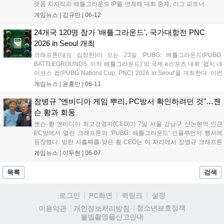
랫폼 치지직과 배틀그라운드 IP를 연계해 대회 중계, 리그 파트너
십, 공동 프로모션 등 다각적인 협력을 추진합니다. 치지직 내 스
게임뉴스 |
김규만
|
06-12
트리머들이 배틀그라운드 IP를 활용해 차별화된 콘텐츠를 제작하
도록 지원하며 온오프라인 이벤트를 통해 팬 접점을 넓힐 계획입
24개국 120명 참가 '배틀그라운드', 국가대항전 PNC
니다. 이번 협력으로 양사는 플랫폼과 게임 IP의 시너지를 극대화
2026 in Seoul 개최
하고 사용자 중심의 새로운 e스포츠 시청 문화를 구축할 예정입
크래프톤(대표 김창한)이 오는 23일 ‘PUBG: 배틀그라운드(PUBG:
니다....
BATTLEGROUNDS, 이하 배틀그라운드)’의 국제 e스포츠 대회 '펍지 네
이션스 컵(PUBG Nations Cup, PNC) 2026 in Seoul'을 개최한다. 이번
대회는 서울시 후원으로 열리며, 전 세계 24개국 120명의 선수가 출전한
게임뉴스 |
윤홍만
|
06-11
다. PNC는 각국 최정상 선수들이...
장병규 "엔비디아 게임 뿌리, PC방서 확인하려던 것"…젠
슨 황과 회동
젠슨 황 엔비디아 최고경영자(CEO)가 7일 서울 강남구 신논현역 인근
PC방에서 열린 크래프톤의 'PUBG: 배틀그라운드' 인플루언서 행사에
등장했다. 방한 사흘째를 맞은 황 CEO는 이 자리에서 장병규 크래프톤
이사회 의장과 만나 RTX 5090 그래픽카드 등을 추첨 경품으로 내걸고,
게임뉴스 |
이두현
|
06-07
게임과 인공지능(AI) 분야 협력을 강조했다. 행사 진행과 통역은 장...
목록
검색
로그인
PC화면
퀵링크
설정
청소년보호정책
이용약관
개인정보처리방침
불법촬영물신고안내