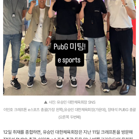
▲ 사진: 유승민 대한체육회장 SNS
이민호 크래프톤 e스포츠 총괄(가장 왼쪽),유승민 대한체육회장(가운데), 장태석 PUBG 총괄
(오른쪽 두번째)
12일 취재를 종합하면, 유승민 대한체육회장은 지난 11일 크래프톤을 방문해