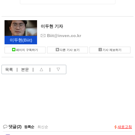
이두현 기자
Biit@inven.co.kr
이두현
(Biit)
페이지 구독하기
다른 기사 보기
기사 제보하기
목록
|
본문
|
△
|
▽
댓글
(2)
등록순
|
최신순
새로고침