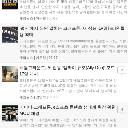
크래프톤이 약 3년 만에 'PUBG: 배틀그라운드'의 핵심 시스템인 블루존
에 손을 댄다. 단순한 수치 조정을 넘어, 그동안 같은 규칙을 공유해 온
일반전과 경쟁전을 서로 다른 방향으로 갈라놓는다는 점이 이번 개편의
핵심이다. 크래프톤은 공식 개발일지를 통해 이번 업데이트(42.1)에 적
게임뉴스 |
이두현
|
06-17
용되는 블루존 개편 방향을 공개했다. 블루존은 안전 구역 밖에서 피해
를...
'펍지'에서 외연 넓히는 크래프톤, 새 상표 'LV3H'로 IP 활
용 확대
크래프톤이 새로운 상표 'LV3H Entertainment'를 출원했다. 게임 개발·
서비스뿐만 아니라 게임 IP를 영상·음악·공연 등으로 확장하는 콘텐츠
제작 영역에 초점을 맞춘 상표다. 크래프톤은 이번 출원이 기존 조직의
리브랜딩 과정에서 진행된 것이라고 설명했다. 회사 관계자는 "최근 회
게임뉴스 |
이두현
|
06-17
사 차원에서 새로운 비전과 가치를 선보인 흐름에 맞춰, 기존 'PU...
배틀그라운드, AI 협동 '엘라이 듀오(Ally Duo)' 모드
2
17일 개시
크래프톤은 17일부터 7월 1일까지 배틀그라운드 아케이드에 신
규 AI 기술인 ‘PUBG 엘라이’를 적용한 ‘엘라이 듀오’ 모드를 베타
서비스합니다. 엔비디아 ACE 기술 기반의 AI 캐릭터 ‘엘라’와 실
시간 음성 대화를 나누며 파밍과 전술을 수행하는 이 모드는 한국
게임뉴스 |
양영석
|
06-16
어와 영어, 중국어를 지원합니다. 크래프톤은 이번 테스트를 통해
수집된 데이터를 바탕으로 AI 기술을 고도화하며 게임 경험의 혁
네이버-크래프톤, e스포츠 콘텐츠 생태계 확장 위한
4
신을 지속할 계획입니다....
MOU 체결
네이버와 크래프톤이 배틀그라운드 e스포츠 생태계 확장을 위한
전략적 업무협약을 체결했습니다. 양사는 네이버의 스트리밍 플