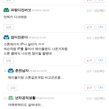
파랑다진버섯
25-06-12 19:56
신고
|
공감 확인
언럭키 다크에덴
답글
0
0
잠이안온다
25-06-12 21:20
신고
|
공감 확인
스톤에이지 IP나 살리지 ㅉㅉ
넥슨처럼 IP를 풀어서 메이플랜드 나온거처럼
스톤 클레식 나오면 많이들 할텐데
답글
0
0
춘천남자
25-06-13 10:25
신고
|
공감 확인
메이플이랑 스톤같은게임 비교군은좀...
답글
0
0
년차공직생활
25-06-13 13:10
신고
|
공감 확인
야채부락리도 살려내라...