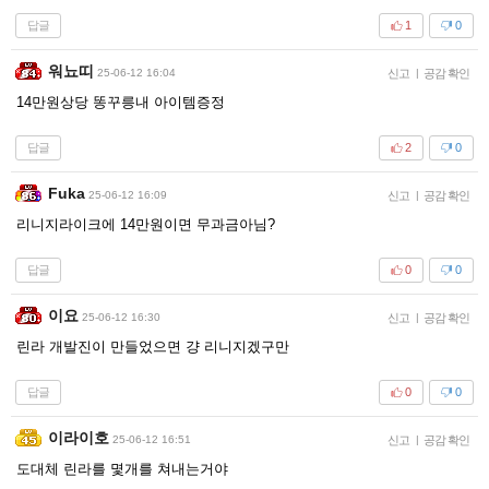
답글
1
0
워뇨띠
25-06-12 16:04
신고
|
공감 확인
14만원상당 똥꾸릉내 아이템증정
답글
2
0
Fuka
25-06-12 16:09
신고
|
공감 확인
리니지라이크에 14만원이면 무과금아님?
답글
0
0
이요
25-06-12 16:30
신고
|
공감 확인
린라 개발진이 만들었으면 걍 리니지겠구만
답글
0
0
이라이호
25-06-12 16:51
신고
|
공감 확인
도대체 린라를 몇개를 쳐내는거야