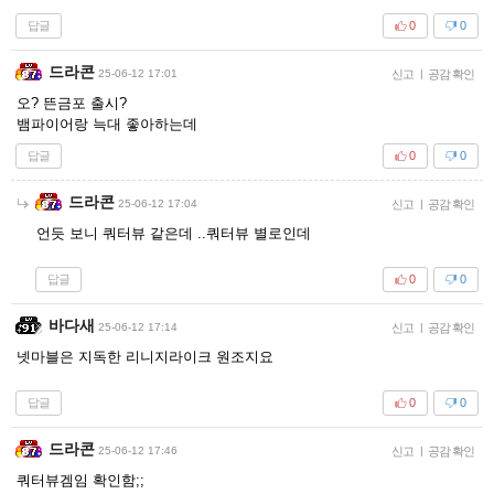
답글
0
0
드라콘
25-06-12 17:01
신고
|
공감 확인
오? 뜬금포 출시?
뱀파이어랑 늑대 좋아하는데
답글
0
0
드라콘
25-06-12 17:04
신고
|
공감 확인
언듯 보니 쿼터뷰 같은데 ..쿼터뷰 별로인데
답글
0
0
바다새
25-06-12 17:14
신고
|
공감 확인
넷마블은 지독한 리니지라이크 원조지요
답글
0
0
드라콘
25-06-12 17:46
신고
|
공감 확인
쿼터뷰겜임 확인함;;