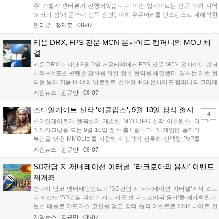
주' 개발자 인터뷰가 진행되었습니다. 이번 업데이트는 신규 야외 지역
'똬리의 섬'과 공격대 '맹독 심연', 야외 우두머리를 인스턴스로 재해석한
'소굴'을 포함합니다. 개발진은 하우징 시스템 개선 및 신화+ 던전 로테이
인터뷰 |
정재훈
|
08-07
션, 공격대 보상 강화 등을 예고하며, 한국 팬들의 열정적인 성원에 감사
를 표했습니다....
키움 DRX, FPS 전문 MCN 온사이드 컴퍼니와 MOU 체
결
키움 DRX가 지난 8월 5일 서울타워에서 FPS 전문 MCN 온사이드 컴퍼
니와 e스포츠 콘텐츠 강화를 위한 업무 협약을 체결했다. 양사는 이번 협
약을 통해 키움 DRX의 발로란트 선수단 IP와 온사이드 컴퍼니의 크리에
이터 네트워크를 결합하여 정규 및 특별 콘텐츠를 공동 기획한다. 또한
게임뉴스 |
김규만
|
08-07
디지털 콘텐츠 제작을 넘어 팬들이 직접 참여하는 오프라인 행사 등 온·
오프라인 연계 프로그램을 순차적으로 선보이며 e스포츠 생태계 확장에
스마일게이트 신작 '이클립스', 9월 10일 정식 출시
4
나설 계획이다....
스마일게이트가 엔픽셀이 개발한 MMORPG 신작 이클립스: 더
어웨이크닝을 오는 9월 10일 정식 출시합니다. 이 게임은 플레이
부담을 낮춘 MMOLite를 지향하며 전략적 전투와 선택형 PvP를
특징으로 합니다. 현재 공식 홈페이지와 앱 마켓에서 사전등록을
게임뉴스 |
김규만
|
08-07
진행 중이며 참여자에게는 초월 소환권 등 다양한 보상을 제공합
니다. 또한 카카오톡 채널 추가 시 주차별 스페셜 쿠폰과 한정 스
SD건담 지 제네레이션 이터널, '라크로아의 용사' 이벤트
킨, 경품 이벤트 등 풍성한 혜택을 마련해 이용자들의 기대를 모
재개최
으고 있습니다....
반다이 남코 엔터테인먼트가 ‘SD건담 지 제네레이션 이터널’에서 스토
리 이벤트 ‘SD건담 외전Ⅰ 지크 지온 편 라크로아의 용사’를 재개최한다.
보스 배틀로 카드다스 코인을 얻고 강적 습격 이벤트로 SSR 나이트 건
담을 획득할 수 있다. 로그인 보너스로 최대 다이아 3,000개를 지급하며,
게임뉴스 |
김규만
|
08-07