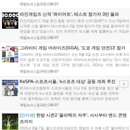
기는 13일 첫 업데이트를 시작으로 2주 간격의 콘텐츠를 제공한다. 또한
게임뉴스 |
김규만
|
08-07
9월 미국 로블록스 개발자 컨퍼런스에 참여해 IP 생태계를 확장할 계획
이다. 회사는 비용 효율화와 신작 흥행을 통해 하반기 실적 턴어라운드
라인게임즈 신작 '콰이어트', 테스트 참가자 3만 돌파
를 이끌 방침이다....
라인게임즈가 개발 중인 협동 코미디 호러 신작 QUIET가 지난 3일부터
시작된 스팀 플레이 테스트에서 3일 만에 참가자 3만 명을 돌파하며 큰
관심을 받고 있습니다. 오리 외계인이 보스를 피해 탈출하는 이 게임은
최대 4인 협동을 지원하며, 소음 관리와 물리 법칙을 활용한 전략적 플레
게임뉴스 |
김규만
|
08-07
이가 핵심입니다. 라인게임즈는 수집된 이용자 피드백을 반영해 게임성
을 개선 중이며, 상세 정보는 스팀 페이지에서 확인 가능합니다....
그라비티 게임 어라이즈(GGA), '도쿄 게임 던전13' 참가
그라비티 게임 어라이즈(GGA)가 오는 8월 8일 오전 11시부터 오후 5시
까지 일본 도쿄도립 산업무역센터 하마마쓰초관에서 열리는 인디 게임
전시회 ‘도쿄 게임 던전 13’에 참가합니다. GGA는 이번 행사에서
‘JALECO ARCADE COLLECTION’ 시리즈의 미공개 작품 12종을 최초
게임뉴스 |
김규만
|
08-07
공개하며, ‘다함께 쿠키요미. 월드 한국 Ver.’ 등 다양한 인디 게임을 선보
입니다. 시연 참여 관람객에게는 선착순으로 특별 굿즈를 증정하며, 인
KeSPA-스포츠서울, 'e스포츠 대상' 공동 개최 추진
1
디 게임 생태계 활성화와 신규 타이틀 반응 확인을 목표로 합니다....
한국e스포츠협회와 스포츠서울은 지난 6일 업무협약을 맺고 올
해 대한민국 e스포츠 발전을 위한 ‘e스포츠 대상’을 공동 개최하
기로 합의했습니다. 양측은 이번 협약을 통해 시상식의 공정성과
전문성을 강화하고 MZ세대를 겨냥한 미디어 영향력을 확대해 e
게임뉴스 |
김규만
|
08-07
스포츠 전 종목을 아우르는 대표 연례 행사로 육성할 계획입니다.
김영만 회장은 10년 만에 재추진되는 이번 시상식이 e스포츠의
[인터뷰]
한밤 시즌2 '울라텍의 저주', 서사부터 엔드 콘텐
성과와 가치를 널리 알리는 권위 있는 행사가 되도록 노력하겠다
츠까지
고 밝혔습니다....
2026년 8월 7일, 월드오브워크래프트: 한밤의 두 번째 시즌 '울라텍의 저