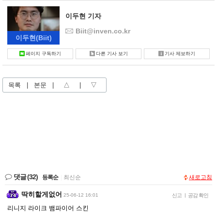
이두현 기자
Biit@inven.co.kr
이두현
(Biit)
페이지 구독하기
다른 기사 보기
기사 제보하기
목록
|
본문
|
△
|
▽
댓글
(32)
등록순
|
최신순
새로고침
딱히할게없어
25-06-12 16:01
신고
|
공감 확인
리니지 라이크 뱀파이어 스킨