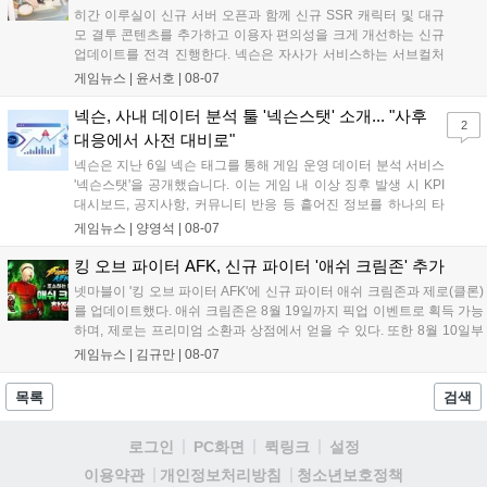
히간 이루실이 신규 서버 오픈과 함께 신규 SSR 캐릭터 및 대규
모 결투 콘텐츠를 추가하고 이용자 편의성을 크게 개선하는 신규
업데이트를 전격 진행한다. 넥슨은 자사가 서비스하는 서브컬처
게임 히간 이루실에 신규 서버 'world3'을 개설하고 신규 캐릭터
게임뉴스 |
윤서호
|
08-07
및 이벤트 스토리를 포함한 대규모 콘텐츠 업데이트를 적용했다.
이번 업데이트를 통해 어둠 속 서큐버스...
넥슨, 사내 데이터 분석 툴 '넥슨스탯' 소개... "사후
2
대응에서 사전 대비로"
넥슨은 지난 6일 넥슨 태그를 통해 게임 운영 데이터 분석 서비스
'넥슨스탯'을 공개했습니다. 이는 게임 내 이상 징후 발생 시 KPI
대시보드, 공지사항, 커뮤니티 반응 등 흩어진 정보를 하나의 타
임라인에 연결해 원인을 빠르게 파악하도록 돕는 관제 허브입니
게임뉴스 |
양영석
|
08-07
다. 현재 25개 이상의 프로젝트에 도입된 이 서비스는 사후 대응
중심의 운영 방식을 사전 대비 체계로 전환하며 데이터 기반의 효
킹 오브 파이터 AFK, 신규 파이터 '애쉬 크림존' 추가
율적인 의사결정을 지원하고 있습니다....
넷마블이 '킹 오브 파이터 AFK'에 신규 파이터 애쉬 크림존과 제로(클론)
를 업데이트했다. 애쉬 크림존은 8월 19일까지 픽업 이벤트로 획득 가능
하며, 제로는 프리미엄 소환과 상점에서 얻을 수 있다. 또한 8월 10일부
터 14일까지 럭키 엘피 이벤트로 론을, 13일부터 26일까지 트로피칼 아
게임뉴스 |
김규만
|
08-07
일랜드 이벤트로 펫 블레이즈와 팝시를 선보일 예정이다. 이번 업데이트
로 전략적 전투의 재미가 더욱 강화될 것으로 기대된다....
목록
검색
로그인
PC화면
퀵링크
설정
청소년보호정책
이용약관
개인정보처리방침