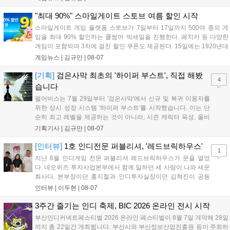
8월 31일까지 실물대 유니콘 건담 입상 피날레를 기념해 SSR 유닛을 전
원 증정한다. 또한 9월 30일까지 공식 유튜브에서 특별 프로그램을 시청
"최대 90%" 스마일게이트 스토브 여름 할인 시작
할 수 있다....
스마일게이트 게임 플랫폼 스토브가 7일부터 17일까지 500여 종의 게
임을 최대 90% 할인하는 쿨썸머 빅세일을 진행한다. 페치카 등 다양한
게임이 포함되며 3차에 걸친 할인 쿠폰도 제공된다. 15일에는 1920년대
경성 배경의 신작 그날의 신문이 출시되며, 15일부터 17일까지는 국내
게임뉴스 |
김규만
|
08-07
개발사 게임을 위한 시크릿 쿠폰도 추가 발행될 예정이다. 자세한 내용
은 공식 페이지에서 확인 가능하다....
[기획]
검은사막 최초의 '하이퍼 부스트', 직접 해봤
4
습니다
펄어비스는 7월 29일부터 '검은사막'에서 신규 및 복귀 이용자를
위한 상시 성장 시스템 '하이퍼 부스트'를 시작했습니다. 이는 단
순히 최고 레벨을 제공하는 것이 아니라, 시즌 캐릭터 육성, 올비
아 아카데미 수료, 아침의 나라 설화 진행 등 4단계 과정을 통해
기획기사 |
김규만
|
08-07
게임에 적응하며 공방합 750을 목표로 성장하는 구조입니다. 이
용자는 과제를 완수하며 동(V) 투발라 장비와 검은별 무기, 카라
[인터뷰]
1호 인디전문 퍼블리셔, '레드브릭하우스'
1
자드 장신구 등을 획득해 주요 콘텐츠에 진입할 수 있습니다....
지난 6월 인디게임 전문 퍼블리셔 레드브릭하우스가 문을 열었
다. 네오위즈 투자사업본부에서 함께 일하던 세 사람이 나와 세운
회사다. 본부장이던 홍지철과 인디투자실장이던 김혁진이 공동
대표를, 중국사업실장이던 이민정이 이사를 맡았다. 출범 한 달여
인터뷰 |
이두현
|
08-07
만에 위메이드맥스의 전략적 투자와 카카오벤처스 등 5개 벤처캐
피털의 재무적 투자가 연달아 들어왔다. 서비스 중인...
3주간 즐기는 인디 축제, BIC 2026 온라인 전시 시작
부산인디커넥트페스티벌 2026 온라인 페스티벌이 8월 7일 개막해 28일
까지 총 22일간 개최됩니다. 부산시와 부산정보산업진흥원 등이 주최하