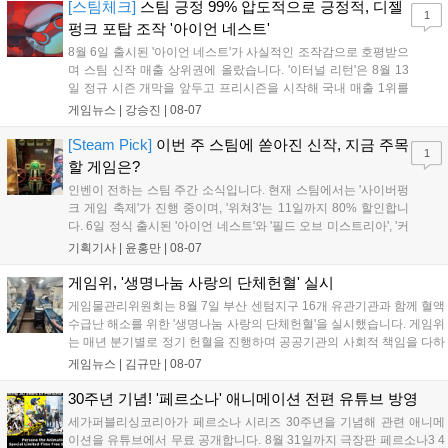
기억을 되찾기라도 한 듯 1,...
[스팀체크]
스팀 긍정 99% 압도적으로 긍정적, 디젤
1
펑크 포탑 조작 '아이언 네스트'
8월 6일 출시된 '아이언 네스트'가 사실적인 조작감으로 호평받으
며 스팀 신작 매출 상위권에 올랐습니다. '이터널 리턴'은 8월 13
일 정규 시즌 개막을 앞두고 프리시즌을 시작해 국내 매출 1위를
기록했습니다. 25주년을 맞은 '고스트 리콘' 시리즈는 8월 6일 쇼
게임뉴스 |
강승진
|
08-07
케이스와 함께 대규모 할인을 진행하며 순위가 급상승했고, 신작
'마블 투혼: 파이팅 소울즈'와 레트로 수리 시뮬레이션 '리스토
[Steam Pick]
이번 주 스팀에 쏟아진 신작, 지금 주목
1
리'도 스팀에 정식 출시되었습니다....
할 게임은?
인벤이 전하는 스팀 주간 소식입니다. 현재 스팀에서는 '사이버펑
크 게임 축제'가 진행 중이며, '위쳐3'는 11일까지 80% 할인합니
다. 6일 정식 출시된 '아이언 네스트'와 '필드 오브 미스트리아', '커
세어 코브'가 호평받고 있습니다. 한편, 7일 출시된 '마블 투혼'은
기획기사 |
윤홍만
|
08-07
태그 시스템에 대한 호불호가 갈리며 복합적 평가를 기록 중입니
다. 유비소프트의 '고스트리콘: 와일드랜드'는 7년 만의 대규모 업
게임위, '생명나눔 사랑의 단체헌혈' 실시
데이트 '라스트 라이츠'와 함께 95% 할인 중입니다....
게임물관리위원회는 8월 7일 부산 센텀지구 16개 유관기관과 함께 혈액
수급난 해소를 위한 '생명나눔 사랑의 단체헌혈'을 실시했습니다. 게임위
는 매년 분기별로 정기 헌혈을 진행하며 공공기관의 사회적 책임을 다하
고 있으며, 이번 행사에는 영화진흥위원회 등 14개 기관 임직원이 동참
게임뉴스 |
김규만
|
08-07
해 생명 나눔을 실천했습니다. 서태건 위원장은 이웃의 생명을 지키는
따뜻한 실천에 참여한 모든 임직원에게 감사의 뜻을 전하며 헌혈 문화
30주년 기념! '페르소나' 애니메이션 전편 유튜브 방영
확산에 앞장섰습니다....
세가퍼블리싱코리아가 페르소나 시리즈 30주년을 기념해 관련 애니메
이션을 유튜브에서 무료 공개합니다. 8월 31일까지 극장판 페르소나3 4