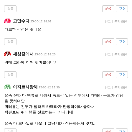
답글
0
0
고맙수다
25-06-12 18:01
신고
|
공감 확인
다크한 감성은 좋네요
답글
0
0
세상끝에서
25-06-12 18:20
신고
|
공감 확인
위메 그라에 이어 넷마블이냐?
답글
0
0
아지르사랑해
25-06-12 19:30
신고
|
공감 확인
요즘 진짜 다 백뷰로 나와서 속도감 있는 전투에서 카메라 구도가 감당
을 못하더만
쿼터뷰는 전투가 빨라도 카메라가 안정적이라 좋아서
백뷰보단 쿼터뷰를 선호하는데 기대되네
요즘 다 모바일로 나오니 그냥 내가 적응하는게 맞지..
답글
0
0