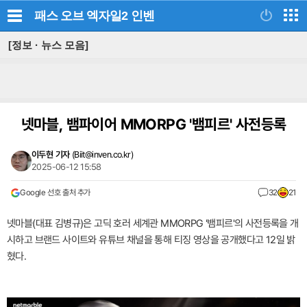
패스 오브 엑자일2
인벤
[정보 · 뉴스 모음]
넷마블, 뱀파이어 MMORPG '뱀피르' 사전등록
이두현 기자
(
Biit@inven.co.kr
)
2025-06-12 15:58
Google 선호 출처 추가
32
21
넷마블(대표 김병규)은 고딕 호러 세계관 MMORPG '뱀피르'의 사전등록을 개
시하고 브랜드 사이트와 유튜브 채널을 통해 티징 영상을 공개했다고 12일 밝
혔다.