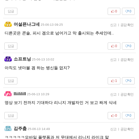
답글
0
0
어설픈나그네
25-06-13 09:25
신고
|
공감 확인
디른곳은 콘솔, 피시 겜으로 넘어가고 막 출시되는 추세인데..
답글
0
0
소프트닝
25-06-13 10:02
신고
|
공감 확인
아직도 넷마블 겜 하는 병신들 없지?
답글
1
0
Iliililill
25-06-13 10:29
신고
|
공감 확인
영상 보기 전까지 기대하다 리니지 개발자인 거 보고 짜게 식네
답글
0
0
김주춤
25-06-13 14:49
신고
|
공감 확인
ㅋㅋㅋㅋㅋ모바일 플랫폼과 저 무대에서 리니지 라이크 말