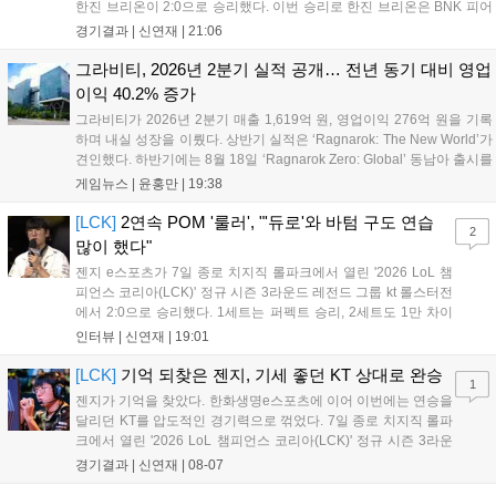
한진 브리온이 2:0으로 승리했다. 이번 승리로 한진 브리온은 BNK 피어
엑스를 제치고 라이즈 그룹 1위로 올라섰다. 1세트, 한진 브리온이 '로머'
경기결과 |
신연재
|
21:06
조우진의 로크를 중심으로 게임을 유리하게 풀어갔다. '...
그라비티, 2026년 2분기 실적 공개… 전년 동기 대비 영업
이익 40.2% 증가
그라비티가 2026년 2분기 매출 1,619억 원, 영업이익 276억 원을 기록
하며 내실 성장을 이뤘다. 상반기 실적은 ‘Ragnarok: The New World’가
견인했다. 하반기에는 8월 18일 ‘Ragnarok Zero: Global’ 동남아 출시를
시작으로 9월 3일 ‘달려라 헤베레케 EX’, 9월 22일 ‘갈바테인’ 등 다양한
게임뉴스 |
윤홍만
|
19:38
신작을 선보인다. 4분기에는 ‘쟈레코 아케이드 콜렉션’과 ‘라이트 오디세
이’ 출시가 예정돼 있으며, 2027년에는 ‘Ragnarok 3’ 등 대작을 글로벌
[LCK]
2연속 POM '룰러', "'듀로'와 바텀 구도 연습
2
출시할 계획이다. 그라비티는 조인트벤처 설립과 라그나로크 에코 시스
많이 했다"
템 구축을 통해 신성장 동력을 확보할 방침이다....
젠지 e스포츠가 7일 종로 치지직 롤파크에서 열린 '2026 LoL 챔
피언스 코리아(LCK)' 정규 시즌 3라운드 레전드 그룹 kt 롤스터전
에서 2:0으로 승리했다. 1세트는 퍼펙트 승리, 2세트도 1만 차이
를 벌리며 25분 만에 승리하면서 말 그대로 압도적인 경기력을 선
인터뷰 |
신연재
|
19:01
보였다. '룰러' 박재혁은 1세트 코그모, 2세트 이즈리얼로 맹활약
하며 POM에 선정됐...
[LCK]
기억 되찾은 젠지, 기세 좋던 KT 상대로 완승
1
젠지가 기억을 찾았다. 한화생명e스포츠에 이어 이번에는 연승을
달리던 KT를 압도적인 경기력으로 꺾었다. 7일 종로 치지직 롤파
크에서 열린 '2026 LoL 챔피언스 코리아(LCK)' 정규 시즌 3라운
드 레전드 그룹, kt 롤스터와 젠지 e스포츠의 대결에서 젠지가 압
경기결과 |
신연재
|
08-07
승을 거뒀다. 개막주까지만 해도 급격하게 흔들리던 젠지였지만,