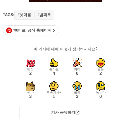
TAGS:
#넷마블
#뱀피르
'뱀피르' 공식 홈페이지
이 기사에 대해 어떻게 생각하시나요?
만점
좋아요
파티
웃음
2
4
6
2
씬나
후속기사+
울음
녹는다
3
1
3
0
기사 공유하기