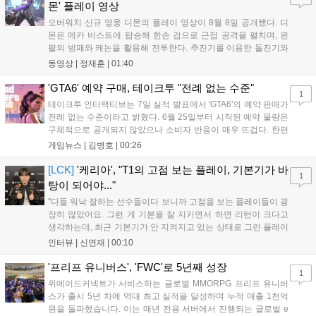
새로운 가능성을 제시했다....
몬' 플레이 영상
오버워치 신규 영웅 디몬의 플레이 영상이 8월 8일 공개됐다. 디
몬은 메카 비스트에 탑승해 한손 검으로 근접 공격을 펼치며, 왼
팔의 방패와 캐논을 활용해 전투한다. 추진기를 이용한 돌진기와
참격 형태의 궁극기를 보유했고, 메카 파괴 시 맨몸으로 기관총을
동영상 |
정재훈
|
01:40
사용하는 특징이 있다. 디몬은 오는 8월 12일 시작되는 시즌4 부
산의 영웅들 업데이트를 통해 정식 출시될 예정이다....
'GTA6' 예약 구매, 테이크투 "전례 없는 수준"
1
테이크투 인터랙티브는 7일 실적 발표에서 'GTA6'의 예약 판매가
전례 없는 수준이라고 밝혔다. 6월 25일부터 시작된 예약 물량은
구체적으로 공개되지 않았으나 소비자 반응이 매우 뜨겁다. 한편
11월 19일 PS5와 Xbox 시리즈 X|S로 정식 출시될 예정이며, 록
게임뉴스 |
김병호
|
00:26
스타 게임즈는 한국 시각 28일 오전 4시 넷플릭스를 통해 장편 영
상 'Grand Theft Auto VI: An Extended Look'을 최초 공개할 계획
[LCK]
'케리아', "T1의 고점 보는 플레이, 기본기가 바
1
이다....
탕이 되어야..."
"다들 워낙 잘하는 선수들이다 보니까 고점을 보는 플레이들이 굉
장히 많았어요. 그런 게 기본을 잘 지키면서 하면 리턴이 크다고
생각하는데, 최근 기본기가 안 지켜지고 있는 상태로 그런 플레이
를 추구하다 보니까 팀적으로 안 좋은 사고가 계속 많이 났던 것
인터뷰 |
신연재
|
00:10
같습니다." T1은 6일 서울 종로구 치지직 롤파크에서 열린 '2026
LoL 챔피언스 코리아(LCK)'...
'프리프 유니버스', 'FWC'로 5년째 성장
1
위메이드커넥트가 서비스하는 글로벌 MMORPG 프리프 유니버
스가 출시 5년 차에 역대 최고 실적을 달성하며 누적 매출 1천억
원을 돌파했습니다. 이는 매년 전용 서버에서 진행되는 글로벌 e