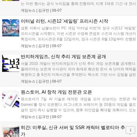
는 이번 행사는 공식 누리집을 통해 진행되며, 티켓 1매로 기간 내 전시
작을 제한 없이 체험할 수 있습니다. 일반 및 루키 부문 등 다양한 인디게
게임뉴스 |
김규만
|
08-07
임을 선보이며 개발자와의 소통 기능도 제공합니다. 장소 제약 없이 전
세계 누구나 참여 가능한 이번 행사는 역대 최대 규모로 열려 인디게임
이터널 리턴, 시즌12 '세일링' 프리시즌 시작
생태계 확장에 기여할 전망입니다....
넵튠 자회사 님블뉴런이 PC 게임 '이터널 리턴'의 정규 시즌12 '세일링'
프리시즌을 시작했다. 이번 시즌은 수영복 콘셉트 스킨과 시스템 개선이
특징이며, 프리시즌은 8월 12일까지, 정규 시즌은 8월 13일부터 진행된
다. 실험체 관찰일지 추가와 후반부 전략 강화를 위한 다중 크로노 스피
게임뉴스 |
김규만
|
08-07
어 도입 등 다양한 업데이트와 풍성한 이벤트가 마련되어 이용자들의 기
대를 모으고 있다....
반지하게임즈, 신작 추리 게임 보존계 공개
서울 2033 개발사 반지하게임즈가 신작 추리 게임 보존계를 공개했다.
플레이어는 보존계 수사관이 되어 화재로 훼손된 문서 속 단어와 맥락을
복원하고 총 8건의 미제사건을 추적한다. 텍스트 기반 서사 강점을 살린
이번 게임은 정보 조합과 사건 재구성이 핵심이며, 현재 스팀 상점 페이
게임뉴스 |
김규만
|
08-07
지가 공개되었다. 반지하게임즈는 2027년 상반기 정식 출시를 목표로
개발에 박차를 가하고 있다....
원스토어, AI 창작 게임 전문관 오픈
원스토어가 7일 AI 기술로 제작된 게임을 모아 선보이는 전문관 ‘AI
Games’를 정식 오픈했다. 라그나로크 브레이커 등 20종의 게임을 별도
설치 없이 즉시 실행할 수 있으며, 향후 라인업을 확대할 계획이다. 오는
11일부터는 게임 실행 시 할인 쿠폰을 지급하는 오픈 기념 이벤트도 진
게임뉴스 |
김규만
|
08-07
행된다. 이번 서비스는 누구나 AI를 활용해 게임을 제작하고 유통할 수
있는 환경을 조성해 창작자와 이용자 모두에게 새로운 경험을 제공할 것
히간: 이루실, 신규 서버 및 SSR 캐릭터 벨로티아 추
1
으로 기대된다....
가