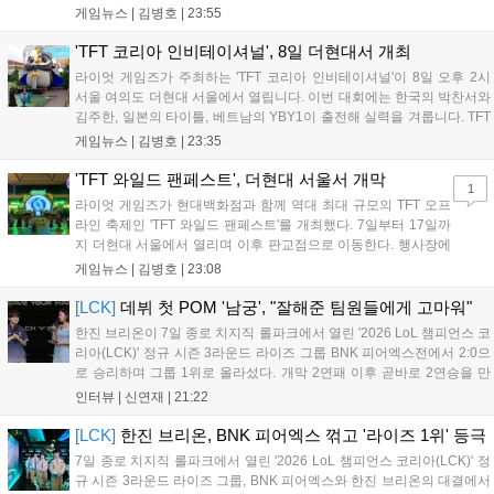
스포츠 대회 FWC의 영향이 큽니다. FWC는 이용자가 동일한 조
게임뉴스 |
김병호
|
23:55
건에서 시즌을 함께 즐기는 구조로, 올해 4월 시작된 FWC 2026
은 전년 대비 매출과 이용자 지표가 대폭 상승하는 성과를 냈습니
'TFT 코리아 인비테이셔널', 8일 더현대서 개최
다. 오는 10월 필리핀 마닐라에서 총상금 11만 달러 규모의 제4회
라이엇 게임즈가 주최하는 'TFT 코리아 인비테이셔널'이 8일 오후 2시
FWC 그랜드 파이널이 개최될 예정이며, 위메이드커넥트는 이를
서울 여의도 더현대 서울에서 열립니다. 이번 대회에는 한국의 박찬서와
통해 커뮤니티 중심의 장기 성장 모델을 지속할 방침입니다....
김주한, 일본의 타이틀, 베트남의 YBY1이 출전해 실력을 겨룹니다. TFT
는 소속팀 없이 개인 자격으로 참가하는 독특한 대회 구조를 가지며, 누
게임뉴스 |
김병호
|
23:35
구나 참여 가능한 '소파에서 왕관까지'라는 철학을 실천하고 있습니다.
17일까지 이어지는 이번 행사는 신규 세트 체험과 공연 등 다양한 즐길
'TFT 와일드 팬페스트', 더현대 서울서 개막
1
거리를 제공하며, 이후 현대백화점 판교점에서도 행사가 이어질 예정입
라이엇 게임즈가 현대백화점과 함께 역대 최대 규모의 TFT 오프
니다. 연말에는 라스베이거스 오픈이 개최됩니다....
라인 축제인 'TFT 와일드 팬페스트'를 개최했다. 7일부터 17일까
지 더현대 서울에서 열리며 이후 판교점으로 이동한다. 행사장에
는 체험, 스페셜, 무대 존이 마련됐으며 8일 오후 2시 인비테이셔
게임뉴스 |
김병호
|
23:08
널, 15일 오후 2시 스트리머 매치, 17일 오후 7시 30분 QWER 공
연 등 다채로운 일정이 준비되어 있다. 사전 예약은 조기 마감될
[LCK]
데뷔 첫 POM '남궁', "잘해준 팀원들에게 고마워"
만큼 큰 인기를 끌고 있다....
한진 브리온이 7일 종로 치지직 롤파크에서 열린 '2026 LoL 챔피언스 코
리아(LCK)' 정규 시즌 3라운드 라이즈 그룹 BNK 피어엑스전에서 2:0으
로 승리하며 그룹 1위로 올라섰다. 개막 2연패 이후 곧바로 2연승을 만
들어내면서 이어질 4라운드에 대한 기대감을 올렸다. 다음은 이날 데뷔
인터뷰 |
신연재
|
21:22
첫 POM을 수상한 '남궁' 남궁성훈의 POM 인터뷰 전문이다....
[LCK]
한진 브리온, BNK 피어엑스 꺾고 '라이즈 1위' 등극
7일 종로 치지직 롤파크에서 열린 '2026 LoL 챔피언스 코리아(LCK)' 정
규 시즌 3라운드 라이즈 그룹, BNK 피어엑스와 한진 브리온의 대결에서