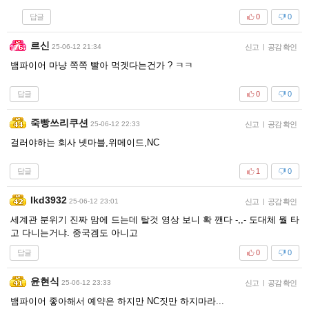
답글
0
0
르신
25-06-12 21:34
신고
|
공감 확인
뱀파이어 마냥 쪽쪽 빨아 먹겟다는건가 ? ㅋㅋ
답글
0
0
죽빵쓰리쿠션
25-06-12 22:33
신고
|
공감 확인
걸러야하는 회사 넷마블,위메이드,NC
답글
1
0
Ikd3932
25-06-12 23:01
신고
|
공감 확인
세계관 분위기 진짜 맘에 드는데 탈것 영상 보니 확 깬다 -,,- 도대체 뭘 타
고 다니는거냐. 중국겜도 아니고
답글
0
0
윤현식
25-06-12 23:33
신고
|
공감 확인
뱀파이어 좋아해서 예약은 하지만 NC짓만 하지마라...