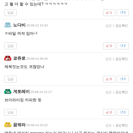
고 뭘 더 할 수 있는데? ㅋㅋㅋㅋㅋㅋ
답글
1
0
노다비
25-06-13 23:24
신고
|
공감 확인
ㅈ바일 꺼져 임마~!
답글
0
0
쿄쥬로
25-06-14 06:26
신고
|
공감 확인
제목짓는것도 귀찮았나
답글
0
0
게토레이
25-06-14 21:17
신고
|
공감 확인
브이라이징 카피한 듯
답글
0
0
꿈꿔라
25-06-14 23:22
신고
|
공감 확인