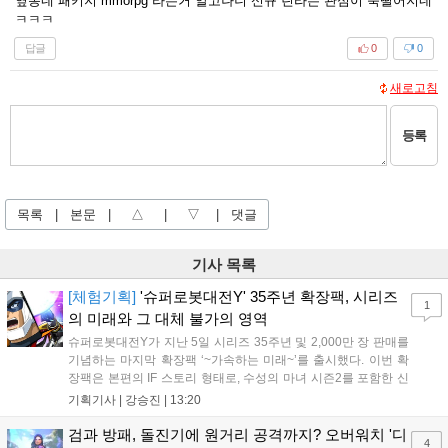
옆동네 패키지 mmorpg 라는거 알고나니 신규 린라는 관심이 뚝떨어지네
ㅋㅋㅋ
답글
0
0
새로고침
등록
목록
|
본문
|
△
|
▽
|
댓글
기사 목록
[체험기획]
'슈퍼로봇대전Y' 35주년 확장팩, 시리즈
1
의 미래와 그 대체 불가의 영역
슈퍼로봇대전Y가 지난 5일 시리즈 35주년 및 2,000만 장 판매를
기념하는 마지막 확장팩 ‘~가속하는 미래~’를 출시했다. 이번 확
장팩은 본편의 IF 스토리 형태로, 수성의 마녀 시즌2를 포함한 신
규 참전작과 크로스오버 합체기를 선보이며 작품을 완결 짓는다.
기획기사 |
강승진
|
13:20
기존 연출의 한계와 로봇 게임 시장의 어려움 속에서도 팬들이 원
하는 몰입감 있는 서사와 조합을 구현하며 시리즈의 미래를 향한
검과 방패, 돌진기에 원거리 공격까지? 오버워치 '디
4