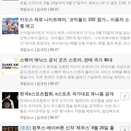
편을 시작으로, 8월 18일부터 9월 17일까지 페르소나4 더 골든 12화, 9
월 15일부터 10월 14일까지 페르소나5 시리즈가 순차 공개됩니다. 또한
게임뉴스 |
김규만
|
08-07
8월 16일까지 SNS를 통해 축하 메시지를 모집하며, 선정된 내용은 기념
영상 및 대형 전광판에 소개될 예정입니다....
카오스 제로 나이트메어, '코믹월드 335' 참가... 이용자 소
통 예고
스마일게이트의 ‘카오스 제로 나이트메어’가 오는 8월 15일과 16일 일산
킨텍스에서 열리는 ‘코믹월드 335’에 참가한다. ‘나이트메어호의 여름휴
가’ 테마로 운영되는 부스에서는 레벨 인증 이벤트, 특별 음료 제공, 코스
프레 모델 포토존 등 다채로운 행사가 진행된다. 유명 코스어 7인이 캐릭
게임뉴스 |
김규만
|
08-07
터로 변신해 이용자를 맞이하며, SNS 인증 시 추가 굿즈도 증정한다. 자
세한 정보는 공식 커뮤니티에서 확인 가능하다....
스퀘어 에닉스 공식 굿즈 스토어, 판매 국가 확대
스퀘어 에닉스가 한국을 포함한 아시아·오세아니아 10개국을 대상으로
공식 온라인 스토어 스퀘어 에닉스 스토어 플러스의 서비스 지역을 확대
했습니다. 이제 한국어 지원과 원화 결제가 가능하며 파이널 판타지, 니
어 등 주요 게임의 피규어, 굿즈를 구매할 수 있습니다. 신상품이 순차적
게임뉴스 |
김규만
|
08-07
으로 추가될 예정이며 이용자는 사이트에서 국가를 한국으로 설정해 이
용 가능합니다....
한국e스포츠협회, e스포츠 국가대표 유니폼 공개
2
한국e스포츠협회가 한국 도자기의 절제미와 강인함을 담은 e스
포츠 국가대표 공식 유니폼과 캡슐 컬렉션을 공개했다. 이번 유니
폼은 아시안게임 및 사전 행사에서 착용될 예정이며, 일상복으로
구성된 컬렉션은 오는 8월 28일부터 골스튜디오 공식 홈페이지
게임뉴스 |
김규만
|
08-07
와 무신사, 오프라인 매장에서 판매된다. 다만 아시안게임 결선에
서는 대회 규정에 따라 별도의 유니폼을 착용할 계획이다....
[종합]
컴투스-에이버튼 신작 '제우스' 8월 26일 출
8