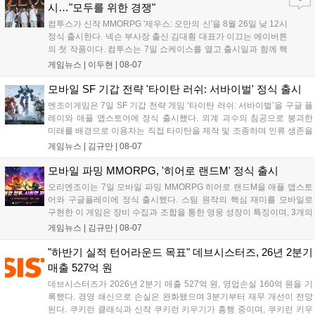
시…"모두를 위한 경쟁"
컴투스가 신작 MMORPG '제우스: 오만의 신'을 8월 26일 낮 12시
정식 출시한다. 넥슨 부사장 출신 김대훤 대표가 이끄는 에이버튼
의 첫 작품이다. 컴투스는 7일 쇼케이스를 열고 출시일과 함께 핵
심 콘텐츠, 유료화 정책, 운영 방향을 공개했다. 캐릭터명 선점은
게임뉴스 |
이두현
|
08-07
8월 13일 오후 8시 시작한다. '제우스: 오만의 신'은 최고신 제우스
의 오만으로 균열이...
모바일 SF 기갑 전략 '타이탄 러쉬: 서바이벌' 정식 출시
엔조이게임은 7일 SF 기갑 전략 게임 ‘타이탄 러쉬: 서바이벌’을 구글 플
레이와 애플 앱스토어에 정식 출시했다. 외계 괴수의 침공으로 붕괴한
미래를 배경으로 이용자는 직접 타이탄을 제작 및 조종하며 인류 생존을
위한 전투를 펼친다. 지휘관 모집, 피난처 운영, 연맹 협동 콘텐츠가 특징
게임뉴스 |
김규만
|
08-07
이며 출시를 기념해 접속 시 영웅 경험치와 다이아몬드 등 다양한 성장
지원 보상을 제공한다. 상세 내용은 공식 커뮤니티에서 확인 가능하다....
모바일 파밍 MMORPG, '히어로 랜드M' 정식 출시
오리엔조이는 7일 모바일 파밍 MMORPG 히어로 랜드M을 애플 앱스토
어와 구글플레이에 정식 출시했다. 스팀 원작의 핵심 재미를 모바일로
구현한 이 게임은 장비 수집과 조합을 통한 영웅 성장이 특징이며, 3개의
무기 스킬을 활용한 전략적 전투와 길드전 등 다양한 콘텐츠를 제공한
게임뉴스 |
김규만
|
08-07
다. 정식 출시를 기념해 사전예약자 50만 명 달성 보상을 포함한 다양한
혜택을 지급하며, 상세 내용은 공식 라운지에서 확인할 수 있다. 이용자
"하반기 실적 턴어라운드 목표" 데브시스터즈, 26년 2분기
는 게임 접속 및 주요 콘텐츠 플레이를 통해 성장을 지원받을 수 있다....
매출 527억 원
데브시스터즈가 2026년 2분기 매출 527억 원, 영업손실 160억 원을 기
록했다. 경영 쇄신으로 손실은 완화됐으며 3분기부터 재무 개선이 전망
된다. 쿠키런 클래식과 신작 쿠키런 키우기가 흥행 중이며, 쿠키런 키우