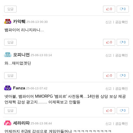
답글
0
0
카악퉤
25-06-13 00:30
신고
|
공감 확인
뱀파이어 리니지라니...
답글
0
0
오피니언
25-06-13 03:14
신고
|
공감 확인
와...재미없겟딘
답글
0
0
Fanza
25-06-13 07:42
신고
|
공감 확인
넷마블, 뱀파이어 MMORPG '뱀피르' 사전등록…14만원 상당 보상 제공
언재쩍 감성 광고지........ 이제목보고 안할듣
답글
0
0
세라리따
25-06-13 08:44
신고
|
공감 확인
언제까지 린2레 감성으로 게임만들꺼냐 ㅋㅋㅋㅋㅋㅋㅋㅋㅋㅋ