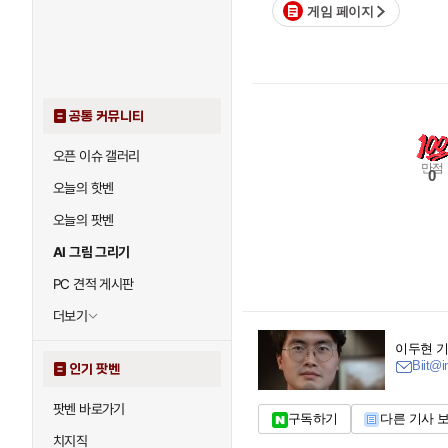
게임 페이지
공통 커뮤니티
오픈 이슈 갤러리
만점
0
오늘의 핫벤
오늘의 팟벤
AI 그림 그리기
PC 견적 게시판
더보기
이두현 
Biit@i
인기 팟벤
팟벤 바로가기
구독하기
다른 기사 
치지직