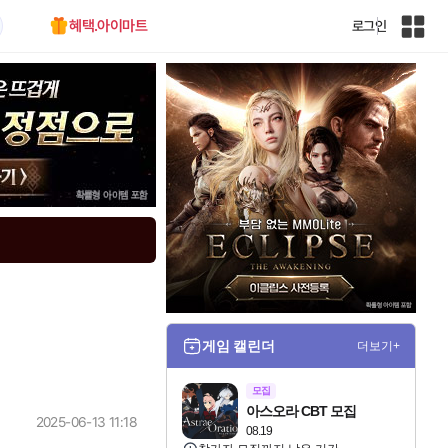
혜택.아이마트
로그인
인
벤
전
체
사
이
트
맵
게임 캘린더
더보기+
모집
아스오라 CBT 모집
2025-06-13 11:18
08.19