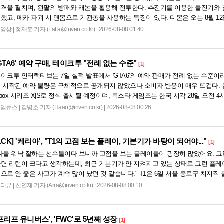
격을 펼치며, 왼팔의 방패와 캐논을 활용해 전투한다. 추진기를 이용한 돌진기와 
했고, 메카 파괴 시 맨몸으로 기관총을 사용하는 특징이 있다. 디몬은 오는 8월 1
 영웅들 업데이트를 통해 정식 출시될 예정이다....
동영상
|
정재훈 기자 (Laffa@inven.co.kr) | 2026-08-08 01:40
GTA6' 예약 구매, 테이크투 "전례 없는 수준"
[1]
이크투 인터랙티브는 7일 실적 발표에서 'GTA6'의 예약 판매가 전례 없는 수준이라
 시작된 예약 물량은 구체적으로 공개되지 않았으나 소비자 반응이 매우 뜨겁다. 한편
box 시리즈 X|S로 정식 출시될 예정이며, 록스타 게임즈는 한국 시각 28일 오전 
상 'Grand Theft Auto VI: An Extended Look'을 최초 공개할 계획이다....
게임뉴스
|
김병호 기자 (Haao@inven.co.kr) | 2026-08-08 00:26
LCK]
'케리아', "T1의 고점 보는 플레이, 기본기가 바탕이 되어야..."
[1]
다들 워낙 잘하는 선수들이다 보니까 고점을 보는 플레이들이 굉장히 많았어요. 그
면 리턴이 크다고 생각하는데, 최근 기본기가 안 지켜지고 있는 상태로 그런 플레
으로 안 좋은 사고가 계속 많이 났던 것 같습니다." T1은 6일 서울 종로구 치지직 롤
oL 챔피언스 코리아(LCK)'...
인터뷰
|
신연재 기자 (Arra@inven.co.kr) | 2026-08-08 00:10
프리프 유니버스', 'FWC'로 5년째 성장
[1]