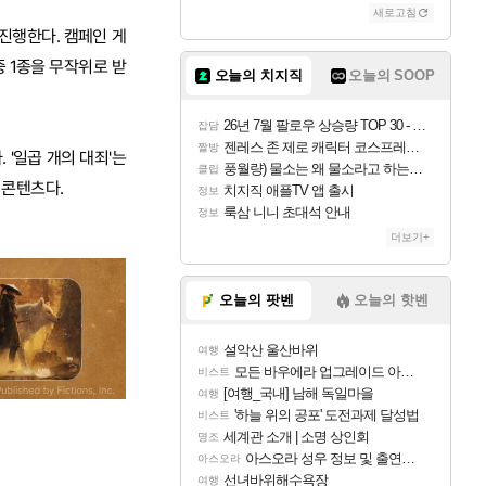
새로고침
 진행한다. 캠페인 게
 1종을 무작위로 받
오늘의 치지직
오늘의 SOOP
26년 7월 팔로우 상승량 TOP 30 - 월간 치지직
잡담
젠레스 존 제로 캐릭터 코스프레한 꽁주
짤방
'일곱 개의 대죄'는
풍월량) 물소는 왜 물소라고 하는거야? 아! 그만 ㅋㅋ
클립
 콘텐츠다.
치지직 애플TV 앱 출시
정보
룩삼 니니 초대석 안내
정보
더보기+
오늘의 팟벤
오늘의 핫벤
설악산 울산바위
여행
모든 바우에라 업그레이드 아이템 획득 위치 공략 (89개)
비스트
[여행_국내] 남해 독일마을
여행
'하늘 위의 공포' 도전과제 달성법
비스트
세계관 소개 | 소명 상인회
명조
아스오라 성우 정보 및 출연작 모음
아스오라
선녀바위해수욕장
여행