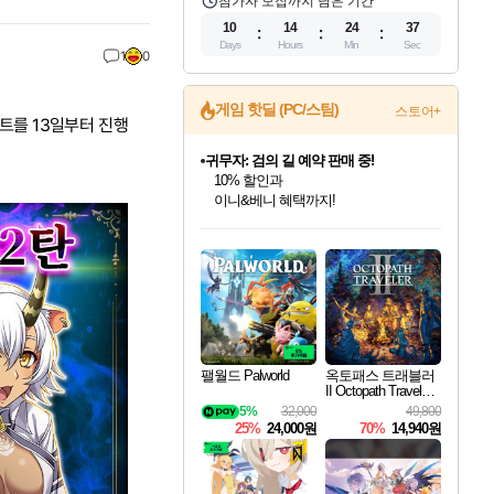
참가자 모집까지 남은 기간
10
14
24
36
Days
Hours
Min
Sec
1
0
게임 핫딜 (PC/스팀)
스토어+
벤트를 13일부터 진행
귀무자: 검의 길 예약 판매 중!
10% 할인과
이니&베니 혜택까지!
인벤게임즈 8월 특별 할인!
드래곤소드: 어웨이크닝 입점!
문명 7 특별 할인!
마블 투혼 파이팅 소울즈 정식출시!
비스트 오브 리인카네이션 정식 출시!
커세어 코브 출시 기념 할인!
더 렐릭 퍼스트 가디언 정식 출시
베데스다 40주년 기념 할인 중!
캡콤 프렌차이즈 할인 진행 중!
캡콤 일부 상품 상시 할인
스타워즈 은하계 레이서
로블록스 기프트 카드 공식 입점
인기 퍼블리셔 모음!
스팀으로 만나는 드래곤소드!
조선&고려 DLC 출시 예정
마블 히어로 총 출동&화려한 격투!
게임프릭 신작 IP
해적'섬'을 발전시키자!
설화x하드코어 액션!
베데스다의 명작들을
몬헌, 바하 등 인기 IP를
몬헌 와일즈 & 드래곤즈 도그마2
인벤게임즈에서 10% 추가 적립
Robux를 가장 안전하고
최대 90% 할인가를 만나보세요!
네이버혜택과 함께 만나보세요!
50%할인&추가 적립까지!
네이버 포인트 혜택까지!
네이버 혜택가와 함께 예약하세요!
할인&네이버혜택으로 만나보세요!
네이버페이 혜택과 만나보세요!
40주년 프로모션으로 만나보세요!
할인가에 만나보세요!
일부 에디션 상시 할인!
혜택으로 예약 판매 중
편안하게 충전하세요
팰월드 Palworld
옥토패스 트래블러
II Octopath Traveler I
I
5%
32,000
49,800
25%
24,000원
70%
14,940원