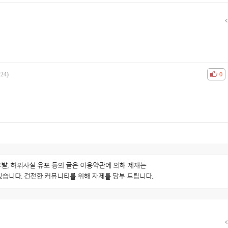
:24)
공감
비공
0