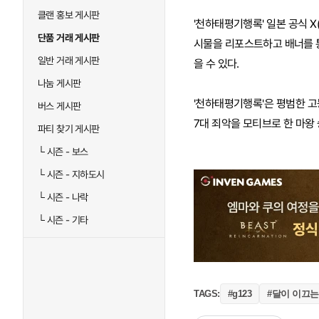
클랜 홍보 게시판
'천하태평기행록' 일본 공식 
단품 거래 게시판
시물을 리포스트하고 배너를 통
일반 거래 게시판
을 수 있다.
나눔 게시판
'천하태평기행록'은 평범한 고
버스 게시판
7대 죄악을 모티브로 한 마왕 
파티 찾기 게시판
└
시즌 - 보스
└
시즌 - 지하도시
└
시즌 - 나락
└
시즌 - 기타
#달이 이끄는
TAGS:
#g123