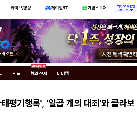
최대 90% 할인
라이브/영상
게이밍/IT
게임스토어
8월 프로모션
터
지도
힘의 전서
아이템
하태평기행록', '일곱 개의 대죄'와 콜라보