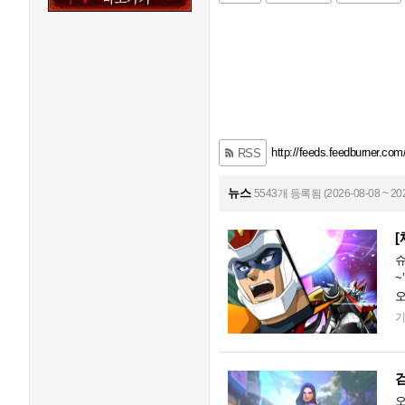
http://feeds.feedburner.com
RSS
뉴스
5543개 등록됨 (2026-08-08 ~ 202
슈
~
오
원
오