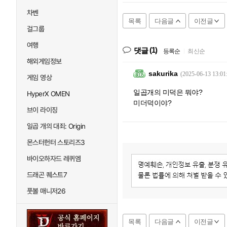
차벤
목록
다음글
이전글
걸그룹
여행
(1)
댓글
등록순
|
최신순
해외게임정보
sakurika
(2025-06-13 13:01
게임 영상
일곱개의 미덕은 뭐야?
HyperX OMEN
미더덕이야?
브이 라이징
일곱 개의 대죄: Origin
몬스터헌터 스토리즈3
바이오하자드 레퀴엠
드래곤 퀘스트7
풋볼 매니저26
목록
다음글
이전글