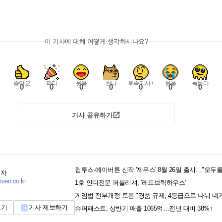
이 기사에 대해 어떻게 생각하시나요?
좋아요
파티
웃음
씬나
후속기사+
울음
녹는다
0
0
0
0
0
0
0
기사 공유하기
컴투스-에이버튼 신작 '제우스' 8월 26일 출시…"모두를
기자
nven.co.kr
1호 인디전문 퍼블리셔, '레드브릭하우스'
게임법 전부개정 토론 "경품 규제, 4등급으로 나눠 네
보기
기사 제보하기
슈퍼패스트, 상반기 매출 1065억…전년 대비 38%↑