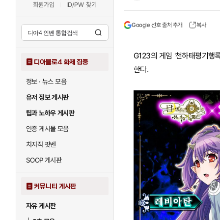
회원가입
ID/PW 찾기
Google 선호 출처 추가
복사
G123의 게임 '천하태평기행록
디아블로4 화제 집중
한다.
정보 · 뉴스 모음
유저 정보 게시판
팁과 노하우 게시판
인증 게시물 모음
치지직 팟벤
SOOP 게시판
커뮤니티 게시판
자유 게시판