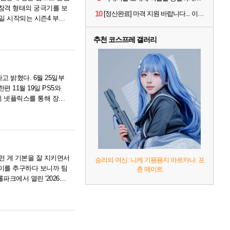
참격 형태의 궁극기를 보
10
[정산완료] 마격 지원 바랍니다... 이니힐링 해 드려요..
2일 시작되는 시즌4 부산
추천 코스프레 갤러리
고 밝혔다. 6월 25일부
 11월 19일 PS5와
4시 넷플릭스를 통해 장편
런 게 기본을 잘 지키면서
승리의 여신: 니케 기묭묭지 아르카나: 포
이를 추구하다 보니까 팀
츈 메이트
파크에서 열린 '2026