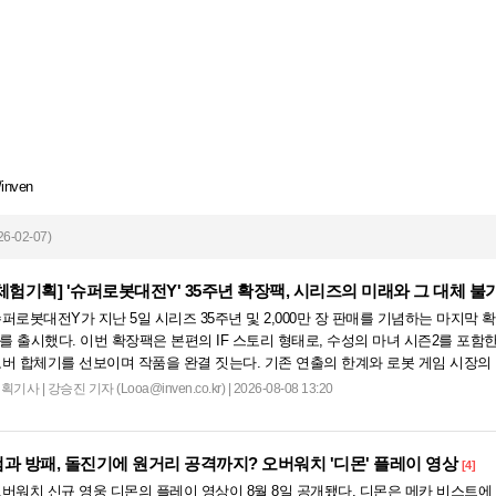
/inven
6-02-07)
[체험기획]
'슈퍼로봇대전Y' 35주년 확장팩, 시리즈의 미래와 그 대체 불
퍼로봇대전Y가 지난 5일 시리즈 35주년 및 2,000만 장 판매를 기념하는 마지막 
’를 출시했다. 이번 확장팩은 본편의 IF 스토리 형태로, 수성의 마녀 시즌2를 포
버 합체기를 선보이며 작품을 완결 짓는다. 기존 연출의 한계와 로봇 게임 시장의
하는 몰입감 있는 서사와 조합을 구현하며 시리즈의 미래를 향한 새로운 가능성을 제
기획기사
|
강승진 기자 (Looa@inven.co.kr) | 2026-08-08 13:20
검과 방패, 돌진기에 원거리 공격까지? 오버워치 '디몬' 플레이 영상
[4]
버워치 신규 영웅 디몬의 플레이 영상이 8월 8일 공개됐다. 디몬은 메카 비스트에