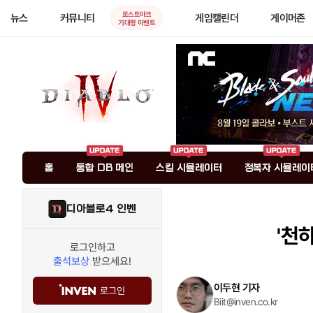
로스트아크
뉴스
커뮤니티
게임캘린더
게이머존
기대평 이벤트
홈
통합 DB 메인
스킬 시뮬레이터
정복자 시뮬레이
디아블로4 인벤
'천
로그인하고
출석보상
받으세요!
이두현 기자
로그인
Biit@inven.co.kr