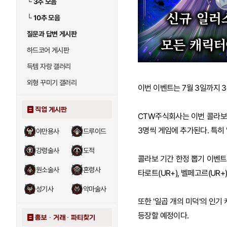
└
3추 모음
└
10추 모음
질문과 답변 게시판
하드코어 게시판
득템 자랑 갤러리
외형 꾸미기 갤러리
이번 이벤트는 7월 3일까지 
직업 게시판
CTW주식회사는 이번 콜라보를
3명씩 게임에 추가된다. 특히
야만용사
드루이드
강령술사
도적
콜라보 기간 한정 뽑기 이벤트도
원소술사
혼령사
타로트(UR+), 벨페고르(UR+)
성기사
악마술사
또한 '일곱 개의 미덕'의 인기
등장할 예정이다.
홍보 · 거래 · 파티찾기