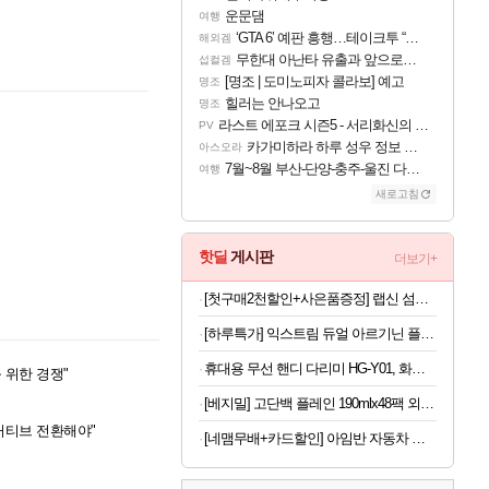
운문댐
여행
‘GTA 6’ 예판 흥행…테이크투 “내부 예상 크게 넘어”
해외겜
무한대 아난타 유출과 앞으로의 예상 (루머)
섭컬겜
[명조 | 도미노피자 콜라보] 예고
명조
힐러는 안나오고
명조
라스트 에포크 시즌5 - 서리화신의 분노 티저
PV
카가미하라 하루 성우 정보 및 주요 필모
아스오라
7월~8월 부산-단양-충주-울진 다녀왔어요~
여행
새로고침
핫딜
게시판
더보기+
[첫구매2천할인+사은품증정] 랩신 섬유항균제 2L용기 2개 + 세탁세제 300ML 2개 증정
[하루특가] 익스트림 듀얼 아르기닌 플러스, 120정, 1개
휴대용 무선 핸디 다리미 HG-Y01, 화이트, 1개
 위한 경쟁"
[베지밀] 고단백 플레인 190mlx48팩 외 34종
거티브 전환해야"
[네맴무배+카드할인] 아임반 자동차 리본 허리쿠션 3세대 차량용 등받이 시트 요추 등쿠션