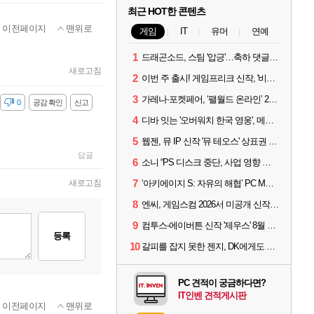
최근 HOT한 콘텐츠
이전페이지
맨위로
게임
IT
유머
연예
1
드래곤소드, 스팀 '압긍'…축하 댓글 달고 게임 코드 받자!
새로고침
2
이번 주 출시! 게임프리크 신작, '비스트 오브 리인카네이션'
3
가레나·포켓페어, ‘팰월드 온라인’ 2026년 출시 예고
감
0
공감 확인
신고
4
디바 잇는 '오버워치 한국 영웅', 메카 파일럿 디몬 나온다
5
웹젠, 뮤 IP 신작 '뮤 테오스' 상표권 출원
답글
6
소니 “PS 디스크 중단, 사업 영향 없다”
7
‘아키에이지 S: 자유의 해협’ PC MMORPG로 개발한다
새로고침
8
엔씨, 게임스컴 2026서 미공개 신작 최초 공개
9
컴투스-에이버튼 신작 '제우스' 8월 26일 출시…"모두를 위한 경쟁"
등록
10
갈피를 잡지 못한 젠지, DK에게도 0:2 패배
PC 견적이 궁금하다면?
IT인벤 견적게시판
이전페이지
맨위로