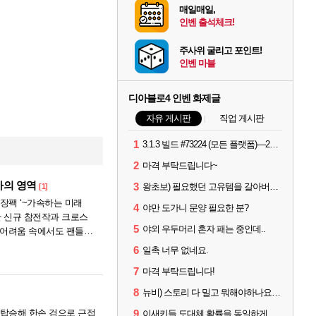
매일매일,
인벤 출석체크!
주사위 굴리고 포인트!
인벤 마블
디아블로4 인벤 화제글
자유 게시판
직업 게시판
1
3.1.3 빌드 #73224 (모든 플랫폼)—2026년 8월 13일
2
마격 부탁드립니다~
가의 영역
3
왕초보) 필요했던 고유템을 갈아버렸다 크흑.,..
[1]
확장팩 ‘~가속하는 미래
4
야만 도가니 문양 필요한 분?
함한 신규 참전작과 크로스
5
야외 우두머리 혼자 패는 중인데..
 어려움 속에서도 팬들이
시했다....
6
일촉 너무 없네요.
7
마격 부탁드립니다!
8
뉴비) 스토리 다 밀고 뭐해야하나요..??
9
 탑승해 한손 검으로 근접
이새키들 도대체 확률을 동일하게설정한게맞나?