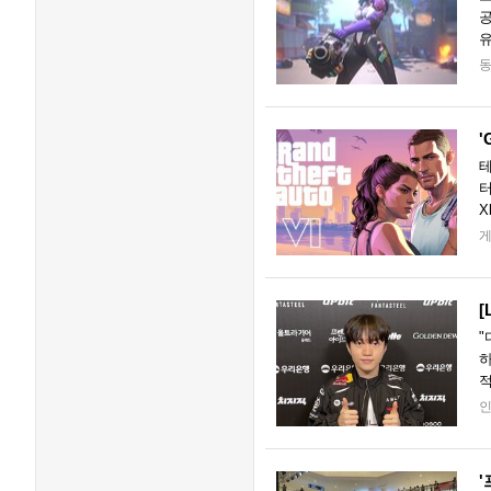
공
유
의
'
테
터
X
영
[
"
하
적
L
'