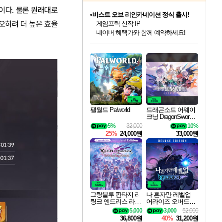
이다. 물론 원래대로
비스트 오브 리인카네이션 정식 출시!
게임프릭 신작 IP
오히려 더 높은 효율
네이버 혜택가와 함께 예약하세요!
인벤게임즈 8월 특별 할인!
드래곤소드: 어웨이크닝 입점!
문명 7 특별 할인!
마블 투혼 파이팅 소울즈 정식출시!
귀무자: 검의 길 예약 판매 중!
커세어 코브 출시 기념 할인!
더 렐릭 퍼스트 가디언 정식 출시
베데스다 40주년 기념 할인 중!
캡콤 프렌차이즈 할인 진행 중!
캡콤 일부 상품 상시 할인
스타워즈 은하계 레이서
로블록스 기프트 카드 공식 입점
인기 퍼블리셔 모음!
스팀으로 만나는 드래곤소드!
조선&고려 DLC 출시 예정
마블 히어로 총 출동&화려한 격투!
10% 할인과
해적'섬'을 발전시키자!
설화x하드코어 액션!
베데스다의 명작들을
몬헌, 바하 등 인기 IP를
몬헌 와일즈 & 드래곤즈 도그마2
인벤게임즈에서 10% 추가 적립
Robux를 가장 안전하고
최대 90% 할인가를 만나보세요!
네이버혜택과 함께 만나보세요!
50%할인&추가 적립까지!
네이버 포인트 혜택까지!
이니&베니 혜택까지!
할인&네이버혜택으로 만나보세요!
네이버페이 혜택과 만나보세요!
40주년 프로모션으로 만나보세요!
할인가에 만나보세요!
일부 에디션 상시 할인!
혜택으로 예약 판매 중
편안하게 충전하세요
팰월드 Palworld
드래곤소드 어웨이
크닝 DragonSword A
wakening
5%
32,000
10%
25%
24,000원
33,000원
그랑블루 판타지 리
나 혼자만 레벨업
링크 엔드리스 라그
어라이즈 오버드라
나로크 업그레이드
이브 디럭스 에디션
5,000
3,000
52,000
킷 Granblue Fantasy
Solo Leveling Arise
36,800원
40%
31,200원