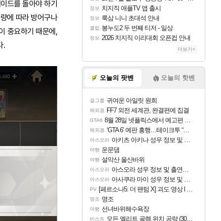
레이드를 돌아야 하기
치지직 애플TV 앱 출시
정보
복량에 따라 방어구나
룩삼 니니 초대석 안내
정보
봉누도2 두 번째 티저 - 일상
클립
이 중요하기 때문에,
2026 치지직 이리대회 오픈컵 안내
정보
.
더보기+
오늘의 팟벤
오늘의 핫벤
귀여운 아일릿 원희
걸그룹
FF7 외전 세계관, 완결편에 집결
해외겜
8월 28일 넷플릭스에서 예고편 공개 예정
GTA6
‘GTA 6’ 예판 흥행…테이크투 “내부 예상 크게 넘어”
해외겜
아키츠 아키나 성우 정보 및 주요 필모
아스오라
운문댐
여행
설악산 울산바위
여행
아스오라 성우 정보 및 출연작 모음
아스오라
아사쿠라 마이 성우 정보 및 주요 필모
아스오라
[페르소나5: 더 팬텀 X] 괴도 영상 l 타카마키 안·댄싱 스타
PV
명조
명조
선녀바위해수욕장
여행
모든 엘리트 골렘 위치 공략 (30개) - 방랑 결투가
비스트