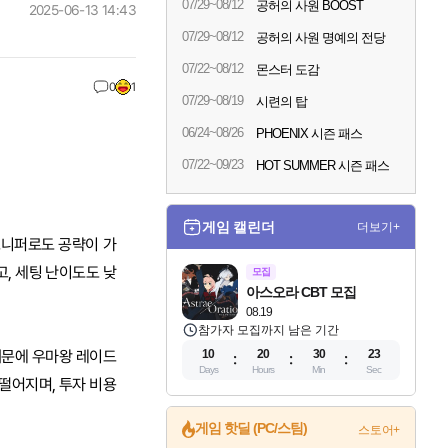
07/29~08/12
공허의 사원 BOOST
2025-06-13 14:43
07/29~08/12
공허의 사원 명예의 전당
07/22~08/12
몬스터 도감
0
1
07/29~08/19
시련의 탑
06/24~08/26
PHOENIX 시즌 패스
07/22~09/23
HOT SUMMER 시즌 패스
게임 캘린더
더보기+
스니퍼로도 공략이 가
, 세팅 난이도도 낮
모집
아스오라 CBT 모집
08.19
참가자 모집까지 남은 기간
때문에 우마왕 레이드
10
20
30
22
Days
Hours
Min
Sec
떨어지며, 투자 비용
게임 핫딜 (PC/스팀)
스토어+