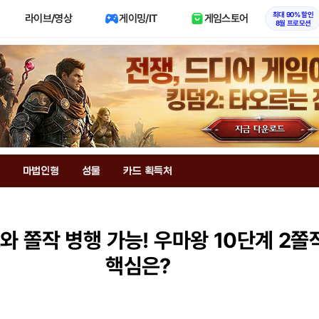
최대 90% 할인
라이브/영상
게이밍/IT
게임스토어
8월 프로모션
마법인형
성물
카드 획득처
 쫄작 병행 가능! 우마왕 10단계 2쫄
핵심은?