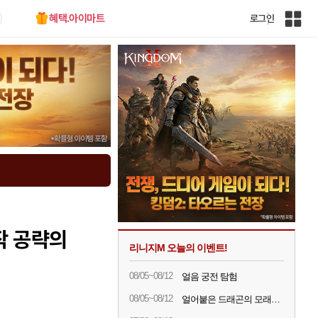
혜택.아이마트
로그인
인
벤
전
체
사
이
트
맵
작 공략의
리니지M 오늘의 이벤트!
08/05~08/12
얼음 궁전 탐험
08/05~08/12
얼어붙은 드래곤의 모래시계