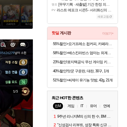
[무무기획 · 새출발] 기간 한정 의뢰 이벤트
명조
라스트 에포크 시즌5 - 서리화신의 분노 티저
PV
새로고침
핫딜
게시판
더보기+
55%할인>요거프레소 컵커피, 카페라떼 200ml 10개 + 카페모카 200ml 10개, 20개
58%할인>배스킨라빈스 엄마는 외계인 초코볼, 32g, 6개입, 2개
23%할인!로지텍공식 무선 게이밍 키보드 화이트, 갈축
40%할인!맛꾼 구운란, 대란, 30구, 1개
51%할인>씨제이 유기농 맛밤, 42g, 21개
최근 HOT한 콘텐츠
린M
게임
IT
유머
연예
1
9주년 리니지M의 신의 한 수, BM 장비 아데나 판매 예고
2
"신성검사 리부트, 성장 특화 신규 서버" 리니지M 3월 업데이트 예고