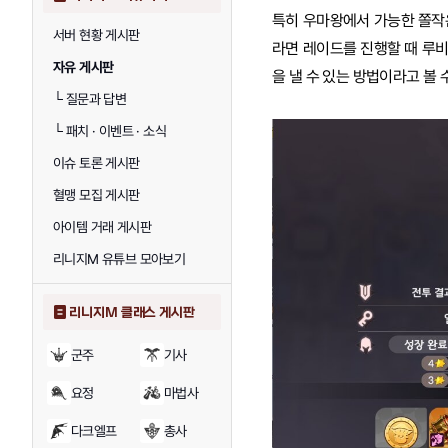
특히 우마왕에서 가능한 쫄작은
서버 현황 게시판
라면 레이드를 진행할 때 루비
자유 게시판
을 낼 수 있는 방법이라고 볼 
└
질문과 답변
└
패치 · 이벤트 · 소식
이슈 토론 게시판
혈맹 모집 게시판
아이템 거래 게시판
리니지M 유튜브 모아보기
리니지M 클래스 게시판
군주
기사
요정
마법사
다크엘프
총사