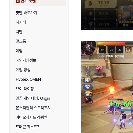
인기 팟벤
팟벤 바로가기
치지직
차벤
걸그룹
여행
해외게임정보
게임 영상
HyperX OMEN
브이 라이징
일곱 개의 대죄: Origin
몬스터헌터 스토리즈3
바이오하자드 레퀴엠
드래곤 퀘스트7