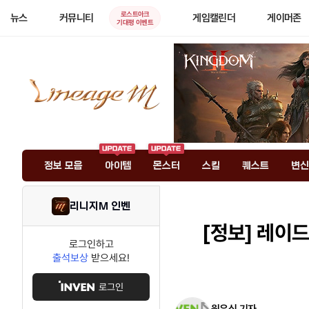
로스트아크
뉴스
커뮤니티
게임캘린더
게이머존
기대평 이벤트
정보 모음
아이템
몬스터
스킬
퀘스트
변신
리니지M 인벤
[정보]
레이드와
로그인하고
출석보상
받으세요!
로그인