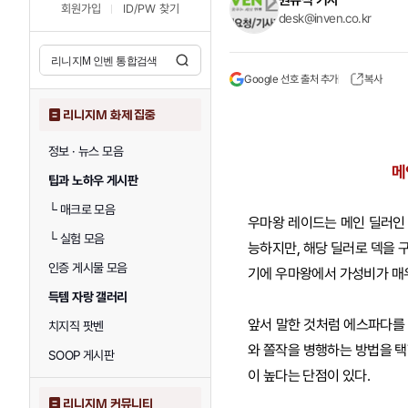
원유식 기자
회원가입
ID/PW 찾기
desk@inven.co.kr
Google 선호 출처 추가
복사
리니지M 화제 집중
정보 · 뉴스 모음
메
팁과 노하우 게시판
└
매크로 모음
우마왕 레이드는 메인 딜러인 
└
실험 모음
능하지만, 해당 딜러로 덱을 
인증 게시물 모음
기에 우마왕에서 가성비가 매
득템 자랑 갤러리
앞서 말한 것처럼 에스파다를 
치지직 팟벤
와 쫄작을 병행하는 방법을 택
SOOP 게시판
이 높다는 단점이 있다.
리니지M 커뮤니티