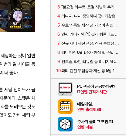
3
"불요정 리부트, 로컬 사냥터 추가 예정" 리니지M 9주년 업데이트 예고
4
리니지, 다시 증명하다 ② - 되찾은 모바일 왕좌
5
수호석 특별 제작 전 가성비 확인 필수! 3월 2주차 업데이트 이슈
6
엔씨 리니지M, PC 결제 병행에도 모바일 '매출 1위' 탈환
7
신규 서버 사전 생성, 신규 수호성 추가 등 3월 1주차 업데이트 이슈
8
리니지M, 8월 1주차 한정 및 주말 제작 정보
 세팅하는 것이 일반
9
진드슬, 라던 리뉴얼 등 리니지M ContiNew 업데이트 핵심 요약
두 번의 딜 사이클 동
10
파티 던전 무임승차 개선 등 5월 4주차 업데이트 이슈
 더 좋다.
PC 견적이 궁금하다면?
론 세팅 난이도가 급
IT인벤 견적게시판
때문이다. 스탯은 치
매일매일,
강화를 노려보는 것도
인벤 출석체크!
않아도 장비 세팅 부
주사위 굴리고 포인트!
인벤 마블