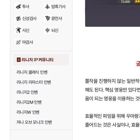
투사
암흑기사
신성검사
광전사
사신
뇌신
마검사
리니지 IP 커뮤니티
궁
리니지 클래식 인벤
쫄작을 진행하지 않는 일반적
리니지 리마스터 인벤
해도 된다. 핵심 영웅만 있다
리니지2 인벤
움이 되는 영웅을 이용하는 것
리니지2M 인벤
리니지W 인벤
효율적인 파밍을 위해 우마왕과
저니 오브 모나크 인벤
줄어드는 것은 사실이나, 효율