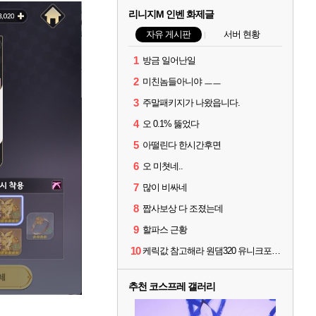
리니지M 인벤 화제글
자유 게시판
서버 현황
1
방금 일어난일
2
미친놈들아니야 ㅡㅡ
3
주말패키지가 나왔읍니다.
4
오 0.1% 뚫었다
5
아떨린다 한시간후면
6
오 미쳣네..
7
많이 비싸네
8
짭사보상 다 조졌는데
9
할파스 근황
10
케릭값 참고해라 원댐320 유니크포함 풀 이동악세11 신변신인신성 풀문양5 풀수호성4
추천 코스프레 갤러리