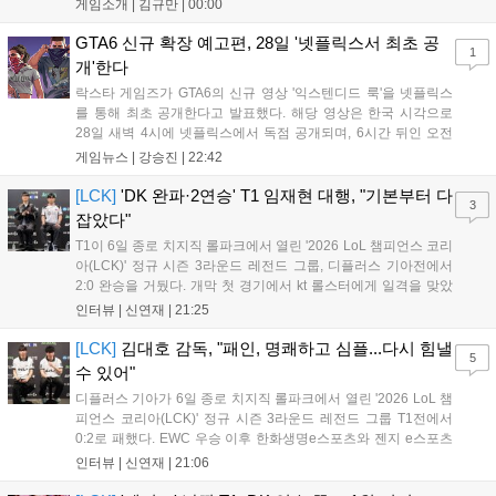
게임소개 |
김규만
|
00:00
패링과 혼 흡수 등 전략적 전투 요소가 특징입니다. 정식 출시를 앞두고
탄탄한 게임성을 선보여 기대감을 높였습니다....
GTA6 신규 확장 예고편, 28일 '넷플릭스서 최초 공
1
개'한다
락스타 게임즈가 GTA6의 신규 영상 '익스텐디드 룩'을 넷플릭스
를 통해 최초 공개한다고 발표했다. 해당 영상은 한국 시각으로
28일 새벽 4시에 넷플릭스에서 독점 공개되며, 6시간 뒤인 오전
10시부터 공식 유튜브와 홈페이지에서도 확인할 수 있다. 기존보
게임뉴스 |
강승진
|
22:42
다 게임플레이 비중이 클 것으로 기대되는 가운데, 넷플릭스와의
이례적인 협업이 향후 게임 마케팅 방식에 어떤 변화를 가져올지
[LCK]
'DK 완파·2연승' T1 임재현 대행, "기본부터 다
3
전 세계 팬들의 이목이 쏠리고 있다....
잡았다"
T1이 6일 종로 치지직 롤파크에서 열린 '2026 LoL 챔피언스 코리
아(LCK)' 정규 시즌 3라운드 레전드 그룹, 디플러스 기아전에서
2:0 완승을 거뒀다. 개막 첫 경기에서 kt 롤스터에게 일격을 맞았
지만, 젠지 e스포츠의 홈 경기에서 원정 승리를 챙기며 분위기를
인터뷰 |
신연재
|
21:25
다잡은 T1은 이날 게임에서는 경기력이 완전히 제 궤도에 오른 듯
한 모습이었다. 다음은...
[LCK]
김대호 감독, "패인, 명쾌하고 심플...다시 힘낼
5
수 있어"
디플러스 기아가 6일 종로 치지직 롤파크에서 열린 '2026 LoL 챔
피언스 코리아(LCK)' 정규 시즌 3라운드 레전드 그룹 T1전에서
0:2로 패했다. EWC 우승 이후 한화생명e스포츠와 젠지 e스포츠
를 잡아내며 기세를 끌어올렸지만, 경기력이 제 궤도에 오른 T1은
인터뷰 |
신연재
|
21:06
확실히 강했다. 경기 종료 후 기자회견에 참석한 김대호 감독은