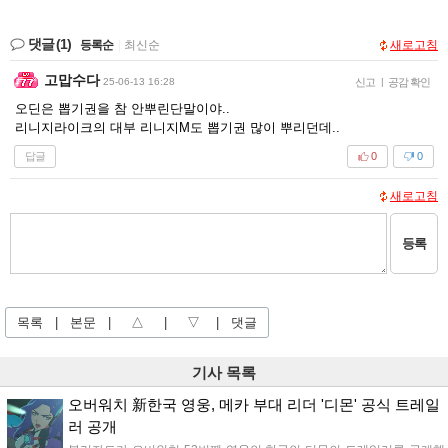
댓글
(1)
등록순
|
최신순
새로고침
고맙수다
25-06-13 16:28
신고
|
공감 확인
오딘은 뽑기권을 참 안뿌린단말이야..
리니지라이크의 대부 리니지M도 뽑기권 많이 뿌리던데..
답글
0
0
새로고침
등록
목록
|
본문
|
△
|
▽
|
댓글
기사 목록
오버워치 新한국 영웅, 메카 부대 리더 '디몬' 공식 트레일
러 공개