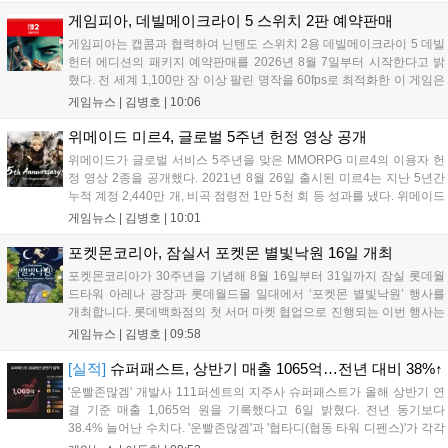
인공 클리프의 여정을 담은 액션 어드벤처 게임으로 기대를 모으고 있습
게임피아, 데빌메이크라이 5 스위치 2판 예약판매
니다....
게임피아는 캡콤과 협력하여 닌텐도 스위치 2용 데빌메이크라이 5 데빌
헌터 에디션의 패키지 예약판매를 2026년 8월 7일부터 시작한다고 밝
혔다. 전 세계 1,100만 장 이상 팔린 명작을 60fps로 최적화한 이 게임은
한국어를 공식 지원하며, 본편 외 다양한 추가 콘텐츠가 포함된다. 국내
게임뉴스 |
김병호
|
10:06
정식 발매일은 2026년 8월 28일이며, 예약판매는 소프라노 등 온라인
쇼핑몰에서 진행된다. 청소년 이용 불가 등급이다....
위메이드 미르4, 글로벌 5주년 헌정 영상 공개
위메이드가 글로벌 서비스 5주년을 맞은 MMORPG 미르4의 이용자 헌
정 영상 2종을 공개했다. 2021년 8월 26일 출시된 미르4는 지난 5년간
누적 계정 2,440만 개, 비곡 점령전 1만 5천 회 등 성과를 냈다. 위메이드
는 감사의 의미를 담은 오리지널 음원 뮤직비디오와 성과 정리 영상을
게임뉴스 |
김병호
|
10:01
공식 유튜브에 공개했으며, 향후 꾸준한 업데이트로 이용자와 함께 성장
하겠다는 의지를 밝혔다....
포켓몬코리아, 잠실서 포켓몬 별빛낙원 16일 개최
포켓몬코리아가 30주년을 기념해 8월 16일부터 31일까지 잠실 롯데월
드타워 아레나 광장과 롯데월드몰 일대에서 ‘포켓몬 별빛낙원’ 행사를
개최합니다. 롯데백화점의 첫 서머 마켓 협업으로 진행되는 이번 행사는
초대형 잉어킹 수로와 LED 폭포 등 신비로운 테마 공간과 팝업스토어,
게임뉴스 |
김병호
|
09:58
F&B 부스를 운영합니다. 사전예약은 8월 7일과 18일 롯데온 및 롯데백
화점몰에서 진행되며, 방문객에게는 프로모 카드 등 다양한 혜택이 제공
[실적]
슈퍼패스트, 상반기 매출 1065억…전년 대비 38%↑
됩니다. 포켓몬과 함께하는 이번 여름 축제는 포켓몬 공식 홈페이지를
'운빨존많겜' 개발사 111퍼센트의 지주사 슈퍼패스트가 올해 상반기 연
통해 상세 내용을 확인할 수 있습니다....
결 기준 매출 1,065억 원을 기록했다고 6일 밝혔다. 전년 동기보다
38.4% 늘어난 수치다. '운빨존많겜'과 '협타디(협동 타워 디펜스)'가 각각
629억 원과 329억 원을 올려 전체 매출의 90%를 채웠다. 특히 2024년