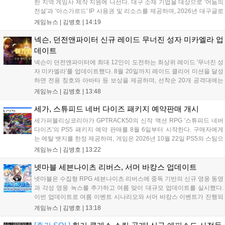
한 지역 게임사 제작 지원에 나선다. 대구 소재 기업을 대상으로 '어둠의
전설'과 '아스가르드' IP 사용권 및 리소스를 제공하며, 2026년 대구글로
벌게임센터 제작지원 사업으로 추진된다. 넥슨은 심사에 직접 참여해 완
게임뉴스 |
김병호
|
14:19
성도 높은 신작 발굴을 도울 예정이며, 향후 지역 게임산업과의 동반 성
장을 위한 협력을 지속 확대해 나갈 방침이다....
넥슨, 던전앤파이터 신규 레이드 무너진 성자 미카엘라 업
데이트
넥슨이 던전앤파이터에 최대 12인이 도전하는 최상위 레이드 '무너진 성
자 미카엘라'를 업데이트했다. 8월 20일까지 레이드 클리어 미션을 달성
하면 전용 칭호와 아바타 등 보상을 제공하며, 선착순 20개 공격대에는
명예 보상을 지급한다. 또한 9월 10일까지 서비스 21주년 기념 이벤트가
게임뉴스 |
김병호
|
13:48
진행되어 전직 변경의 서와 아바타 풀세트 등을 증정하며, 낚시 미니게
임인 아라드 수족관 메이커를 통해 다양한 아이템을 교환할 수 있다. 상
세가, 스튜피드 네버 다이즈 패키지 예약판매 개시
세 정보는 공식 홈페이지에서 확인 가능하다....
세가퍼블리싱코리아가 GPTRACK50의 신작 액션 RPG '스튜피드 네버
다이즈'의 PS5 패키지 예약 판매를 8월 6일부터 시작한다. 구매자에게
는 메탈 뱃지를 한정 제공하며, 게임은 2026년 10월 22일 PS5와 스팀으
로 정식 출시된다. 좀비 주인공 데이비가 보디 해킹과 스타일 이트 능력
게임뉴스 |
김병호
|
13:22
을 활용해 이세계 던전을 공략하는 하극상 액션이 특징이며, 디지털 디
럭스판 등 다양한 에디션도 함께 발매될 예정이다....
넷마블 세븐나이츠 리버스, 서머 바캉스 업데이트
넷마블은 수집형 RPG 세븐나이츠 리버스에 중독 기반의 신규 영웅 동영
과 각성 영웅 녹스를 추가하고 여름 맞이 대규모 업데이트를 실시했다.
이번 업데이트로 여름 이벤트 시나리오와 서머 바캉스 이벤트가 진행되
며, 7일간 출석 시 수영복 세인 코스튬과 전설 장신구 상자 등 풍성한 보
게임뉴스 |
김병호
|
13:18
상을 제공한다. 또한 미션 수행을 통해 장비를 강화하는 비스킷의 모루
이벤트도 열리며, 강화 횟수에 따른 보상과 상위 100명에게는 특별 랭킹