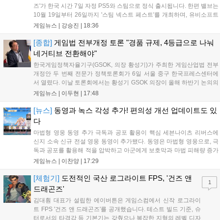
즈'가 한국 시간 7일 자정 PS5와 스팀으로 정식 출시됩니다. 한편 밸브는
10월 19일부터 26일까지 '스팀 넥스트 페스트'를 개최하며, 유비소프트
의 '더 디비전 리서전스'가 스팀에 출시되었고, 농장 시뮬레이션 '돌록 타
게임뉴스 |
강승진
|
18:36
운'은 얼리액세스를 마치고 정식 서비스를 시작했습니다. 이번 신작들은
각기 다른 장르에서 이용자들의 기대를 모으고 있습니다....
[종합]
게임법 전부개정 토론 "경품 규제, 4등급으로 나눠
네거티브 전환해야"
한국게임정책자율기구(GSOK, 의장 황성기)가 주최한 게임산업법 전부
개정안 두 번째 전문가 정책토론회가 6일 서울 중구 한국프레스센터에
서 열렸다. 이날 토론회에서는 황성기 GSOK 의장이 올해 하반기 논의의
주요 쟁점과 성과를 짚은 데 이어, 박종현 한양대 법학전문대학원 교수
게임뉴스 |
이두현
|
17:48
가 게임진흥원 등 게임 관련 거버넌스를, 이병찬 법무법인 온새미로 변
호사가 게임 등...
[뉴스]
동영과 녹스 각성 추가! 편의성 개선 업데이트도 있
다
마법형 영웅 동영 추가 극독과 공포 활용이 핵심 세븐나이츠 리버스에
신지 소속 신규 전설 영웅 동영이 추가됐다. 동영은 마법형 영웅으로, 극
독과 공포를 활용해 적을 압박하고 아군에게 보호막과 마법 피해량 증가
를 제공하는 것이 특징이다. 패시브 황천의 동행자는 동영의 핵심이다.
게임뉴스 |
이찬양
|
17:29
자신은 공격력에 비례해 효과 적중이 증가하고, 사망 시 불굴 상태로 부
활한다. 모...
[체험기]
도전적인 국산 로그라이트 FPS, '건즈 앤
1
드래곤즈'
김대훤 대표가 설립한 에이버튼은 게임스컴에서 신작 로그라이
트 FPS '건즈 앤 드래곤즈'를 공개했습니다. 테스트 빌드 기준, 슈
터로서의 타격감 등 기본기는 갖췄으나 복잡한 지형의 레벨 디자