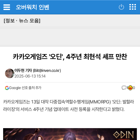
오버워치
인벤
[정보 · 뉴스 모음]
카카오게임즈 '오딘', 4주년 최현석 셰프 만찬
이두현 기자
(
Biit@inven.co.kr
)
2025-06-13 15:14
Google 선호 출처 추가
1
0
카카오게임즈는 13일 대작 다중접속역할수행게임(MMORPG) '오딘: 발할라
라이징'의 서비스 4주년 기념 업데이트 사전 등록을 시작한다고 밝혔다.