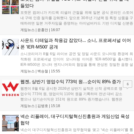
와 무기는 서버별로 등락을 보이고 있습니다....
들었다
포켓몬 컴퍼니가 카드팩 리셀러 근절을 위해 일본 공식 온라인 스토어
내 구매 인증 절차를 강화했다. 앞으로 30주년 기념팩 등 특정 상품을 구
매하려면 일본 거주자임을 증명하는 마이넘버카드 기반 디지털 신분증
이 필수다. 해당 상품들은 온라인 추첨제로만 판매되며, 이번 조치는 과
게임뉴스 |
윤홍만
|
16:07
도한 가격 급등을 막기 위한 특단의 대책이다. 향후 포켓몬 컴퍼니의 이
러한 정책이 시장 물량 안정화에 어떤 영향을 미칠지 업계의 이목이 쏠
사운드 디테일과 착용감 잡았다... 소니, 프로페셔널 이어
리고 있다....
폰 'IER-M500' 공개
소니코리아가 8월 6일 라이브 공연 및 정밀 사운드 모니터링 환경에 최
적화된 프로페셔널 인이어 모니터링 이어폰 'IER-M500'을 출시했다.
IER-M500은 모니터 엔지니어와의 협업을 통해 완성된 정밀한 음향 설
계와 뛰어난 수동 차음 성능을 갖춰, 외부 소음이 많은 환경에서도 디테
게임뉴스 |
백승철
|
15:55
일한 사운드를 전달하는 것이 특징이다. 인체공학적 디자인과 독자적인
피팅 서포터를 적용해 장시간 착용 시에도 안정적이고 편안한 환경을 제
웹젠, 상반기 영업수익 773억 원…순이익 89% 증가
6
공한다....
웹젠이 8월 6일 공시한 2026년 상반기 실적은 신작 공백으로 영
업수익 773억 원, 영업이익 110억 원을 기록하며 전년 대비 감소
했으나 당기순이익은 151억 원으로 89% 증가했습니다. 웹젠은
하반기부터 신작 공세를 예고하며 전략게임 '프로젝트 D1'의 정보
게임뉴스 |
김병호
|
15:18
공개와 '게이트 오브 게이츠'의 추가 정보를 발표할 계획입니다.
또한 '테르비스'는 일본 코미케에 출품하며 해외 시장 공략을 강화
넥슨 리플레이, 대구디지털혁신진흥원과 게임산업 육성
합니다. 김태영 대표는 내년 신작 출시를 위해 하반기 적극적인
협약
사업 일정을 추진하고 주주가치 제고에 힘쓰겠다고 밝혔습니
넥슨이 대구디지털혁신진흥원과 업무협약을 맺고 '넥슨 리플레이'를 통
다....