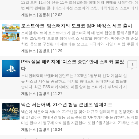
12일 오전 11시에 신규 11분 트레일러와 함께 예약 판매를 시작한다. 이
번 예약 판매는 플레이스테이션 스토어와 스팀, 에픽게임즈 스토어에서
진행되며, 개발이 완료된 게임은 10월 29일 정식 출시될 예정이다. 언리
게임뉴스 |
김동휘
|
12:02
얼 엔진 5로 제작된 이 게임은 홍콩 무협 영화에서 영감을 받은 화려한
콤보 액션과 세미 오픈월드 환경을 특징으로 한다....
로스트아크, 맘스터치와 모코코 썸머 바캉스 세트 출시
스마일게이트의 로스트아크가 맘스터치와 네 번째 협업을 통해 8월 5일
부터 25일까지 '모코코 썸머 바캉스 세트'를 판매한다. 싸이버거와 순살
치킨 등으로 구성된 이 세트에는 모코코 피규어와 게임 아이템 쿠폰이
포함된다. 전국 매장 및 배달 앱으로 구매 가능하며, 수익금은 사회 공헌
게임뉴스 |
김병호
|
11:29
캠페인에 쓰일 예정이다. 팬들의 큰 호응 속에 진행되는 이번 행사의 자
세한 정보는 공식 홈페이지에서 확인 가능하다....
PS5 실물 패키지에 '디스크 중단' 안내 스티커 붙었
1
다
소니인터랙티브엔터테인먼트는 2028년 1월부터 신작 게임의 실
물 디스크 제작을 종료하고 디지털 형태로만 판매한다고 발표했
습니다. 최근 PS5 패키지에도 이를 알리는 스티커가 부착되기 시
작했으며, 기존 디스크는 계속 이용 가능합니다. 7월 31일 실적
게임뉴스 |
김병호
|
11:27
발표에서 소니 측은 이용자 반발을 인지하고 있으나 디지털 전환
은 신중히 추진하겠다고 밝혔습니다. 향후 지역별 유통 방식은 미
넥슨 서든어택, 21주년 협동 콘텐츠 업데이트
정입니다....
넥슨이 서든어택 서비스 21주년을 맞아 대규모 업데이트를 진행했다. 8
월 27일까지 최대 4인 협동 점프 콘텐츠 'UP투게더'를 운영하며, 단계별
미션 완수 시 영구제 아이템을 지급한다. 또한 9월 3일까지 21주년 스페
셜 교환소와 웹 이벤트, 출석 챌린지 등 다채로운 행사를 연다. 8월 9일까
게임뉴스 |
김병호
|
10:34
지 채팅 이벤트, 8월 20일까지 버닝 이벤트와 PC방 파티, 마이건마트를