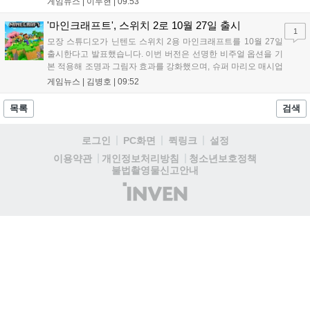
게임뉴스 |
이두현
|
09:53
10월 출시된 협타디는 전년 동기 대비 약 8.7배 성장...
'마인크래프트', 스위치 2로 10월 27일 출시
1
모장 스튜디오가 닌텐도 스위치 2용 마인크래프트를 10월 27일
출시한다고 발표했습니다. 이번 버전은 선명한 비주얼 옵션을 기
본 적용해 조명과 그림자 효과를 강화했으며, 슈퍼 마리오 매시업
팩도 업데이트됩니다. 기존 월드 이관이 가능하며 디지털 업그레
게임뉴스 |
김병호
|
09:52
이드 경로도 제공될 예정이나 구체적인 가격과 조건은 추후 공개
됩니다. 일부 환경에서는 해당 그래픽 옵션이 제한될 수 있습니
목록
검색
다....
로그인
PC화면
퀵링크
설정
청소년보호정책
이용약관
개인정보처리방침
불법촬영물신고안내
(주)
인
벤