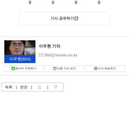
0
0
0
0
기사 공유하기
이두현 기자
Biit@inven.co.kr
이두현
(Biit)
페이지 구독하기
다른 기사 보기
기사 제보하기
목록
|
본문
|
△
|
▽