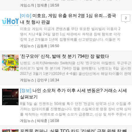
인은 개선이 필요해 보입니다. 또한, 성장 트랙의 과도한 분절과
게임소개 |
정재훈
|
16:58
무기 다양성 부족 등 로그라이트 장르적 재미 측면에서도 보완이
요구됩니다. 개발사는 향후 캐릭터 추가 등을 통해 게임성을 다듬
[이슈]
미호요, 게임 유출 유저 2명 1심 유죄…중국
2
어 경쟁력을 확보할 계획입니다....
내 첫 형사 판결
미호요 게임의 미공개 콘텐츠를 무단 유포한 빌리빌리 이용자 2
명이 지난 4월 24일 열린 1심 재판에서 저작권 침해 혐의로 각각
징역 1년 2개월과 1년에 집행유예를 선고받았습니다. 이들은 지
난해 7월부터 원신 등 주요 게임의 영상을 유포해 60만 회 이상의
게임뉴스 |
김동휘
|
16:50
조회수를 기록했습니다. 미호요는 이번 판결이 새 사법해석 시행
이후 중국 내 첫 형사사건임을 강조하며 향후 무단 유출에 강경
'친구모아' 신작, 발매 첫 분기 794만 장 팔렸다
대응할 방침입니다....
닌텐도 스위치(Nintendo Switch)용 신작 '친구모아 아일랜드 두근두근
라이프'가 발매 첫 분기에 794만 장을 판매했다. 닌텐도는 6일 공시한
2027년 3월기 1분기(2026년 4~6월) 결산단신에서 해당 타이틀이 판매
를 크게 늘렸다고 밝혔다. 4월 16일 발매된 이 작품은 약 2개월 반 만에
게임뉴스 |
강민우
|
16:34
794만 장을 기록하며, 같은 기간 닌텐도 스위치...
[정보]
나인 소모처 추가 이후 시세 변동은? 거래소 시세
살펴보기
8월 5일 솔: 인챈트는 50레벨 특수 던전 '천궁의 성역'과 신규 수집을 추
가하는 업데이트를 진행했습니다. 영웅 스킬북으로 영웅 장비 선택 상자
를 제작하는 이벤트로 스킬북 소모가 급증했고, 신성 및 저주 주문서 가
격은 소폭 상승했습니다. 나인 코어 시세는 보합세를 유지 중이며, 신의
게임뉴스 |
박재훈
|
16:08
탑 관련 아이템은 사냥터 발견으로 가격이 안정화되었습니다. 상급 재료
수요는 늘었으나 일반 재료는 현상을 유지하고 있으며, 영웅 등급 장비
포켓몬 컴퍼니, 실물 TCG 카드 '리셀러' 근절 위해 칼 빼