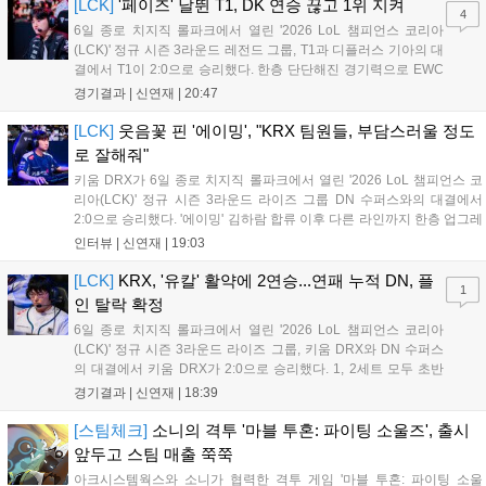
"오늘 져서 너무 아쉽다"...
[LCK]
'페이즈' 날뛴 T1, DK 연승 끊고 1위 지켜
4
6일 종로 치지직 롤파크에서 열린 '2026 LoL 챔피언스 코리아
(LCK)' 정규 시즌 3라운드 레전드 그룹, T1과 디플러스 기아의 대
결에서 T1이 2:0으로 승리했다. 한층 단단해진 경기력으로 EWC
우승을 기점으로 파죽지세의 연승을 이어가던 디플러스 기아를
경기결과 |
신연재
|
20:47
잠재웠다. 1세트, T1이 앞서갔다. 바텀 듀오 킬로 주도권을 잡은
T1은 첫 드래곤을 두드렸...
[LCK]
웃음꽃 핀 '에이밍', "KRX 팀원들, 부담스러울 정도
로 잘해줘"
키움 DRX가 6일 종로 치지직 롤파크에서 열린 '2026 LoL 챔피언스 코
리아(LCK)' 정규 시즌 3라운드 라이즈 그룹 DN 수퍼스와의 대결에서
2:0으로 승리했다. '에이밍' 김하람 합류 이후 다른 라인까지 한층 업그레
이드 된 경기력을 보여주며 기분 좋은 2연승을 달렸다. 경기 종료 후 기
인터뷰 |
신연재
|
19:03
자실을 찾은 '에이밍'은 한층 밝아진 모습이었다. "합류한 지...
[LCK]
KRX, '유칼' 활약에 2연승...연패 누적 DN, 플
1
인 탈락 확정
6일 종로 치지직 롤파크에서 열린 '2026 LoL 챔피언스 코리아
(LCK)' 정규 시즌 3라운드 라이즈 그룹, 키움 DRX와 DN 수퍼스
의 대결에서 키움 DRX가 2:0으로 승리했다. 1, 2세트 모두 초반
부터 앞서나갔고, 별다른 위기 없이 승리를 꿰찼다. DN 수퍼스는
경기결과 |
신연재
|
18:39
이번 패배로 플레이-인 진출 실패를 확정했다. 1세트, 키움 DRX
의 출발이 매우 좋...
[스팀체크]
소니의 격투 '마블 투혼: 파이팅 소울즈', 출시
앞두고 스팀 매출 쭉쭉
아크시스템웍스와 소니가 협력한 격투 게임 '마블 투혼: 파이팅 소울