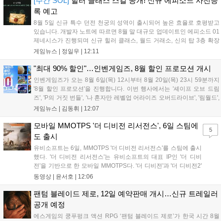
[주간 SOL]
힐러 클래스 스킬 공개! 신규 에피소드 사전등
보상이 주어진다. 넷마블은 이번 이벤트를 통해 이용자들에게 다채로운
록 예고
즐길 거리를 제공할 예정이다....
8월 5일 신규 특수 던전 천궁의 성역이 출시되어 높은 효율로 호평받고
있습니다. 개발자 노트에 따르면 8월 말 대규모 업데이트인 에피소드 01
제네시스가 진행되며 신규 힐러 클래스, 월드 거래소, 신의 탑 3층 확장
등이 예고되었습니다. 또한 8일에는 신권 선출이 예정되어 있어 게임 내
게임뉴스 |
정일우
|
12:11
판도 변화가 예상되며, 사전 등록과 다양한 이벤트가 함께 진행 중입니
다....
"최대 90% 할인"…인벤게임즈, 8월 할인 프로모션 개시
인벤게임즈가 오는 8월 6일(목) 12시부터 8월 20일(목) 23시 59분까지
'8월 할인 프로모션'을 진행합니다. 이번 행사에서는 '셰이프 오브 드림
즈', 'P의 거짓 번들', '나 혼자만 레벨업 어라이즈 오버드라이브', '림월드',
'아랑전설 시티 오브 더 울브스', '팰월드' 등 인기 타이틀을 최대 90% 할
게임뉴스 |
김동휘
|
12:07
인된 가격에 제공합니다. 인벤게임즈를 통해 구매 시 할인가 적용은 물
론 네이버페이 포인트 추가 적립 혜택도 받을 수 있으며, 자세한 내용은
모바일 MMOTPS '더 디비전 리서전스', 6일 스팀에
5
공식 네이버 스마트 스토어에서 확인 가능합니다....
도 출시
유비소프트는 6일, MMOTPS '더 디비전 리서전스'를 스팀에 출시
했다. '더 디비전 리서전스'는 유비소프트의 대표 IP인 '더 디비
전'을 기반으로 한 모바일 MMOTPS다. '더 디비전'과 '더 디비전2'
사이의 시기를 배경으로 하고 있으며, 완전히 새로운 독립형 스토
동영상 |
윤서호
|
12:06
리와 캠페인을 선보인다. 뉴욕에서 발생한 ‘그린 포이즌’ 사태 속
의 디비전 요원이 되어...
팬텀 블레이드 제로, 12일 예약판매 개시…신규 트레일러
공개 예정
에스게임의 쿵푸펑크 액션 RPG ‘팬텀 블레이드 제로’가 한국 시간 8월