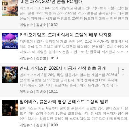
운영하며 혜택을 제공한다. 특히 8월 6일 오후 8시에는 공식 SOOP 채널
'비튼 패스', 2027년 콘솔·PC 발매
에서 '2026 시즌3 서든라이브' 생방송을 통해 업데이트를 소개하고 시청
피스브레이크 스튜디오가 개발하고 웨일즈 인터랙티브가 퍼블리싱하는
자에게 다양한 보상을 지급할 예정이다....
턴제 전술 RPG '비튼 패스'가 2027년 PC와 콘솔로 출시됩니다. 타락한
신들이 지배하는 세계를 배경으로 25명의 동료와 함께하는 전략 전투와
듀얼 잡 시스템이 특징입니다. 킥스타터 펀딩을 성공적으로 마친 이 게
게임뉴스 |
김병호
|
10:32
임은 향후 스팀, PS5, Xbox, 스위치로 발매될 예정이나 구체적인 출시일
은 미정입니다....
카카오게임즈, 도깨비의세계 모델에 배우 박지훈
카카오게임즈가 슈퍼캣이 개발 중인 신작 2.5D MMORPG 도깨비의세
계의 공식 광고 모델로 배우 박지훈을 발탁하며 본격적인 출시 마케팅에
나섰다. 이 게임은 멸귀수도전을 기반으로 한 한국적 세계관과 도트 그
래픽이 특징이다. 오는 8월 사전등록을 시작으로 9월에는 쇼케이스를 통
게임뉴스 |
김병호
|
10:13
해 상세 콘텐츠를 공개하며, 10월 정식 출시를 앞두고 있다. 카카오게임
즈는 박지훈의 이미지를 활용해 게임의 독창적인 재미를 알릴 계획이
엔씨, 게임스컴 2026서 미공개 신작 최초 공개
7
다....
엔씨소프트가 8월 26일 독일 쾰른에서 열리는 게임스컴 2026에
참가해 글로벌 신작 3종을 공개한다. 개막 전야제인 ONL 무대에
서 아이온2, 신더시티, 프로젝트 본파이어의 트레일러와 정식 타
이틀이 발표될 예정이다. 특히 아이온2는 9월 30일 얼리액세스를
게임뉴스 |
김병호
|
10:11
앞두고 있으며, 프로젝트 본파이어는 이번 행사를 통해 처음으로
베일을 벗는다. 또한 북미 스튜디오가 개발 중인 길드워3는 B2B
펄어비스, 붉은사막 영상 콘테스트 수상작 발표
관에 출품되어 글로벌 시장 공략에 나선다. 엔씨는 이번 행사를
펄어비스는 지난 6월부터 진행한 붉은사막 글로벌 영상 콘테스트 '비욘
통해 전 세계 이용자와의 접점을 확대하고 신작에 대한 기대감을
드 디 어비스'의 수상작 10편을 발표했습니다. 전 세계 이용자가 참여한
극대화할 계획이다....
이번 행사는 창의적인 플레이와 스토리텔링을 기준으로 선정되었으며,
수상자들에게는 펄어비스 사옥 '홈 원' 초청 혜택과 기념 주화 및 굿즈가
게임뉴스 |
김병호
|
10:09
제공될 예정입니다. 붉은사막은 광활한 오픈월드 파이웰을 배경으로 주