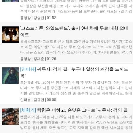
블리자드가 오버워치 53번째 영웅인 한국인 디몬의 트레일러를 공개했
다. 영상은 부산을 배경으로 메카 부대와 쓰레기촌 세력 간의 전투를 다
루며 디몬의 붉은 메카 비스트와 능력을 보여준다. 블리자드는 7일 게임
플레이 영상 공개를 시작으로 10일 시즌4 트레일러를 선보이며, 11일 시
동영상 |
강승진
|
01:52
작되는 시즌4를 통해 디몬을 정식 출시할 예정이다. 향후 메카 부대와 탈
론의 대립이 본격화될 전망이다....
'고스트리콘: 와일드랜드', 출시 9년 차에 무료 대형 업데
이트
유비소프트가 고스트 리콘 시리즈 25주년을 기념해 6일(현지시간) '고스
트 리콘 와일드랜드'의 대규모 무료 업데이트 '라스트 라이츠'를 배포했
다. 신규 스토리 임무와 적 라 요로나가 추가되며, 차세대 콘솔인 PS5와
Xbox Series X|S에서 4K 60FPS를 지원한다. 또한 편의성 개선과 함께
동영상 |
정재훈
|
01:26
과거 콘텐츠가 복원되어 기존 및 신규 이용자 모두에게 새로운 즐길 거
리를 제공한다....
[인터뷰]
귀무자: 검의 길, "누구나 일섬의 쾌감을 느끼도
록"
오는 9월 4일, 20여 년 만의 완전 신작 ‘귀무자’가 출시된다. 이번 작품은
미야모토 무사시를 주인공으로 내세워 교토의 기괴한 설화와 다크 판타
지를 결합했다. 시리즈의 상징인 혼 흡수와 일섬을 계승하면서도, 현대
적인 검극 액션과 '무너뜨리기 일섬'을 더해 전투의 깊이를 더했다. 개발
인터뷰 |
김규만
|
00:00
진은 정해진 공략법 대신 플레이어의 선택에 따른 사무라이 액션을 구현
하고자 했으며, 실제 검술 전문가의 모션 캡처를 통해 리얼리티를 극대
[체험기]
탐험은 더하고, 손맛은 그대로 '귀무자: 검의 길'
화했다. 세계관을 새롭게 재구성한 이번 신작은 기존 시리즈와 설정은
캡콤과 게임피아는 지난 29일 서울 마포구에서 '귀무자: 검의 길' 미디어
다르지만, 특유의 통쾌한 손맛과 다크 판타지 분위기를 충실히 담아내어
프리뷰 행사를 개최했습니다. 이번 행사에서는 PS5와 닌텐도 스위치2
시리즈 팬과 신규 이용자 모두에게 새로운 재미를 선사할 예정이다....
빌드를 통해 세미 오픈 월드인 교토 지역과 강화된 액션 시스템을 공개
했습니다. 주인공 미야모토 무사시가 오니를 정화하는 과정을 담았으며,