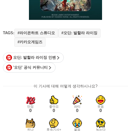
TAGS:
#라이온하트 스튜디오
#오딘: 발할라 라이징
#카카오게임즈
오딘: 발할라 라이징 인벤
'오딘' 공식 커뮤니티
이 기사에 대해 어떻게 생각하시나요?
만점
좋아요
파티
웃음
0
0
0
0
씬나
후속기사+
울음
녹는다