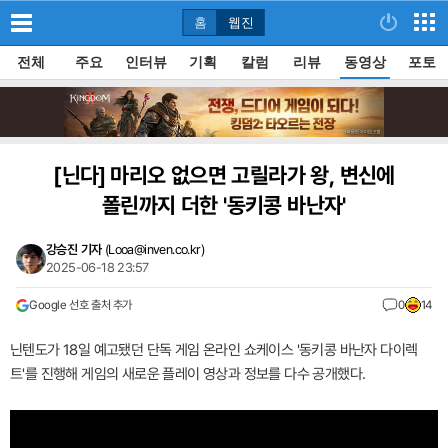
홈
웹진
전체
주요
인터뷰
기획
칼럼
리뷰
동영상
포토
[닌다]
마리오 없으면 고릴라가 왕, 변신에
폴린까지 더한 '동키콩 바난자'
강승진 기자
(
Looa@inven.co.kr
)
2025-06-18 23:57
Google 선호 출처 추가
0
14
닌텐도가 18일 예고됐던 단독 게임 온라인 쇼케이스 '동키콩 바난자 다이렉
트'를 진행해 게임의 새로운 플레이 영상과 정보를 다수 공개했다.