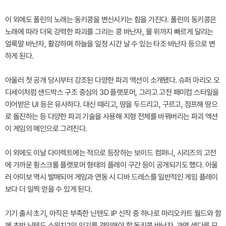
이 외에도 폴린의 노래는 동키콩을 변신시키는 힘을 가진다. 폴린의 동키콩은
노래에 따라 더욱 강력한 파괴를 그리는 콩 바난자, 물 위까지 빠르게 달리는
얼룩말 바난자, 활강하며 하늘을 일정 시간 날 수 있는 타조 바난자 등으로 변
하게 된다.
아울러 첫 공개 당시부터 강조된 다양한 파괴 액션이 소개됐다. 슈퍼 마리오 오
디세이처럼 샌드박스 구조 중심의 3D 플랫포머, 그리고 고전 패미컴 스타일을
이어받은 UI 등은 유사하다. 대신 때리고, 땅을 두드리고, 구르고, 점프해 땅으
로 돌진하는 등 다양한 파괴 기술을 사용해 지형 전체를 바꿔버리는 파괴 액션
이 게임의 메인으로 그려진다.
이 외에도 이날 다이렉트에는 적으로 등장하는 보이드 컴퍼니, 시리즈의 고전
에 가까운 횡스크롤 플랫포머 형태의 플레이 구간 등이 공개되기도 했다. 아울
러 아미보 역시 발매되어 게임과 연동 시 디바 드레스를 일반적인 게임 플레이
보다 더 일찍 얻을 수 있게 된다.
기기 출시 초기, 아직은 부족한 닌텐도 IP 신작 중 하나로 마리오카트 월드와 함
께 초반 닌텐도 스위치2의 인기를 견인해야 할 동키콩 바난자. 과연 색다른 모