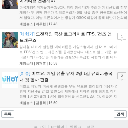
네거티브 전환해야"
한국게임정책자율기구(GSOK, 의장 황성기)가 주최한 게임산업법 전부
개정안 두 번째 전문가 정책토론회가 6일 서울 중구 한국프레스센터에
서 열렸다. 이날 토론회에서는 황성기 GSOK 의장이 올해 하반기 논의의
주요 쟁점과 성과를 짚은 데 이어, 박종현 한양대 법학전문대학원 교수
게임뉴스 |
이두현
|
17:48
가 게임진흥원 등 게임 관련 거버넌스를, 이병찬 법무법인 온새미로 변
호사가 게임 등...
[체험기]
도전적인 국산 로그라이트 FPS, '건즈 앤
1
드래곤즈'
김대훤 대표가 설립한 에이버튼은 게임스컴에서 신작 로그라이
트 FPS '건즈 앤 드래곤즈'를 공개했습니다. 테스트 빌드 기준, 슈
터로서의 타격감 등 기본기는 갖췄으나 복잡한 지형의 레벨 디자
인은 개선이 필요해 보입니다. 또한, 성장 트랙의 과도한 분절과
게임소개 |
정재훈
|
16:58
무기 다양성 부족 등 로그라이트 장르적 재미 측면에서도 보완이
요구됩니다. 개발사는 향후 캐릭터 추가 등을 통해 게임성을 다듬
[이슈]
미호요, 게임 유출 유저 2명 1심 유죄…중국
2
어 경쟁력을 확보할 계획입니다....
내 첫 형사 판결
미호요 게임의 미공개 콘텐츠를 무단 유포한 빌리빌리 이용자 2
명이 지난 4월 24일 열린 1심 재판에서 저작권 침해 혐의로 각각
징역 1년 2개월과 1년에 집행유예를 선고받았습니다. 이들은 지
난해 7월부터 원신 등 주요 게임의 영상을 유포해 60만 회 이상의
게임뉴스 |
김동휘
|
16:50
조회수를 기록했습니다. 미호요는 이번 판결이 새 사법해석 시행
이후 중국 내 첫 형사사건임을 강조하며 향후 무단 유출에 강경
목록
검색
대응할 방침입니다....
로그인
PC화면
퀵링크
설정