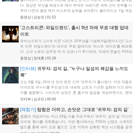
블리자드가 오버워치 53번째 영웅인 한국인 디몬의 트레일러를 공개했
다. 영상은 부산을 배경으로 메카 부대와 쓰레기촌 세력 간의 전투를 다
루며 디몬의 붉은 메카 비스트와 능력을 보여준다. 블리자드는 7일 게임
플레이 영상 공개를 시작으로 10일 시즌4 트레일러를 선보이며, 11일 시
동영상 |
강승진
|
01:52
작되는 시즌4를 통해 디몬을 정식 출시할 예정이다. 향후 메카 부대와 탈
론의 대립이 본격화될 전망이다....
'고스트리콘: 와일드랜드', 출시 9년 차에 무료 대형 업데
이트
유비소프트가 고스트 리콘 시리즈 25주년을 기념해 6일(현지시간) '고스
트 리콘 와일드랜드'의 대규모 무료 업데이트 '라스트 라이츠'를 배포했
다. 신규 스토리 임무와 적 라 요로나가 추가되며, 차세대 콘솔인 PS5와
Xbox Series X|S에서 4K 60FPS를 지원한다. 또한 편의성 개선과 함께
동영상 |
정재훈
|
01:26
과거 콘텐츠가 복원되어 기존 및 신규 이용자 모두에게 새로운 즐길 거
리를 제공한다....
[인터뷰]
귀무자: 검의 길, "누구나 일섬의 쾌감을 느끼도
록"
오는 9월 4일, 20여 년 만의 완전 신작 ‘귀무자’가 출시된다. 이번 작품은
미야모토 무사시를 주인공으로 내세워 교토의 기괴한 설화와 다크 판타
지를 결합했다. 시리즈의 상징인 혼 흡수와 일섬을 계승하면서도, 현대
적인 검극 액션과 '무너뜨리기 일섬'을 더해 전투의 깊이를 더했다. 개발
인터뷰 |
김규만
|
00:00
진은 정해진 공략법 대신 플레이어의 선택에 따른 사무라이 액션을 구현
하고자 했으며, 실제 검술 전문가의 모션 캡처를 통해 리얼리티를 극대
[체험기]
탐험은 더하고, 손맛은 그대로 '귀무자: 검의 길'
화했다. 세계관을 새롭게 재구성한 이번 신작은 기존 시리즈와 설정은
캡콤과 게임피아는 지난 29일 서울 마포구에서 '귀무자: 검의 길' 미디어
다르지만, 특유의 통쾌한 손맛과 다크 판타지 분위기를 충실히 담아내어
프리뷰 행사를 개최했습니다. 이번 행사에서는 PS5와 닌텐도 스위치2
시리즈 팬과 신규 이용자 모두에게 새로운 재미를 선사할 예정이다....
빌드를 통해 세미 오픈 월드인 교토 지역과 강화된 액션 시스템을 공개
했습니다. 주인공 미야모토 무사시가 오니를 정화하는 과정을 담았으며,