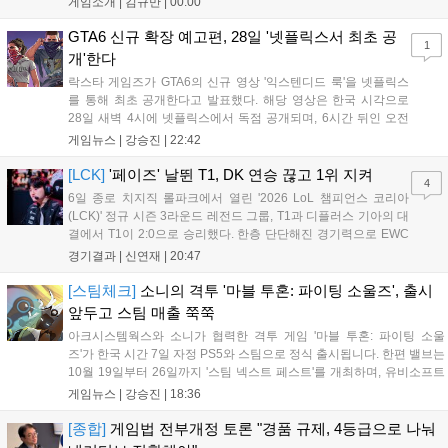
게임소개 |
김규만
|
00:00
패링과 혼 흡수 등 전략적 전투 요소가 특징입니다. 정식 출시를 앞두고
탄탄한 게임성을 선보여 기대감을 높였습니다....
GTA6 신규 확장 예고편, 28일 '넷플릭스서 최초 공
1
개'한다
락스타 게임즈가 GTA6의 신규 영상 '익스텐디드 룩'을 넷플릭스
를 통해 최초 공개한다고 발표했다. 해당 영상은 한국 시각으로
28일 새벽 4시에 넷플릭스에서 독점 공개되며, 6시간 뒤인 오전
10시부터 공식 유튜브와 홈페이지에서도 확인할 수 있다. 기존보
게임뉴스 |
강승진
|
22:42
다 게임플레이 비중이 클 것으로 기대되는 가운데, 넷플릭스와의
이례적인 협업이 향후 게임 마케팅 방식에 어떤 변화를 가져올지
[LCK]
'페이즈' 날뛴 T1, DK 연승 끊고 1위 지켜
4
전 세계 팬들의 이목이 쏠리고 있다....
6일 종로 치지직 롤파크에서 열린 '2026 LoL 챔피언스 코리아
(LCK)' 정규 시즌 3라운드 레전드 그룹, T1과 디플러스 기아의 대
결에서 T1이 2:0으로 승리했다. 한층 단단해진 경기력으로 EWC
우승을 기점으로 파죽지세의 연승을 이어가던 디플러스 기아를
경기결과 |
신연재
|
20:47
잠재웠다. 1세트, T1이 앞서갔다. 바텀 듀오 킬로 주도권을 잡은
T1은 첫 드래곤을 두드렸...
[스팀체크]
소니의 격투 '마블 투혼: 파이팅 소울즈', 출시
앞두고 스팀 매출 쭉쭉
아크시스템웍스와 소니가 협력한 격투 게임 '마블 투혼: 파이팅 소울
즈'가 한국 시간 7일 자정 PS5와 스팀으로 정식 출시됩니다. 한편 밸브는
10월 19일부터 26일까지 '스팀 넥스트 페스트'를 개최하며, 유비소프트
의 '더 디비전 리서전스'가 스팀에 출시되었고, 농장 시뮬레이션 '돌록 타
게임뉴스 |
강승진
|
18:36
운'은 얼리액세스를 마치고 정식 서비스를 시작했습니다. 이번 신작들은
각기 다른 장르에서 이용자들의 기대를 모으고 있습니다....
[종합]
게임법 전부개정 토론 "경품 규제, 4등급으로 나눠