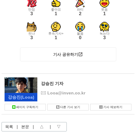
만점
좋아요
파티
웃음
3
1
2
1
씬나
후속기사+
울음
녹는다
3
1
0
3
기사 공유하기
강승진 기자
Looa@inven.co.kr
강승진
(Looa)
페이지 구독하기
다른 기사 보기
기사 제보하기
목록
|
본문
|
△
|
▽