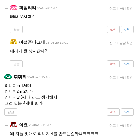
피델리티
25-06-20 14:48
신고
|
공감 확인
테라 무시함?
답글
0
0
어설픈나그네
25-06-20 18:01
신고
|
공감 확인
테라가 훨 낫지않나?
답글
0
0
휘휘휙
25-06-20 15:06
신고
|
공감 확인
리니지m 1세데
리니지2m 2세대
리니지w 3세대 라고 생각해서
그걸 잇는 4세대 린라
답글
0
0
이요
25-06-20 15:47
신고
|
공감 확인
왜 지들 멋대로 리니지 4를 만드는걸까욬ㅋㅋㅋㅋ