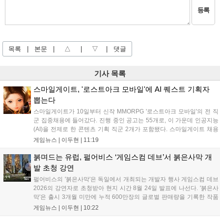
등록
목록
|
본문
|
△
|
▽
|
댓글
기사 목록
스마일게이트, '로스트아크 모바일'에 AI 퀘스트 기획자
뽑는다
스마일게이트가 10일부터 신작 MMORPG '로스트아크 모바일'의 전 직
군 집중채용에 들어갔다. 진행 중인 공고는 55개로, 이 가운데 인공지능
(AI)을 전제로 한 콘텐츠 기획 직군 2개가 포함됐다. 스마일게이트 채용
사이트에 따르면 이번 채용은 게임기획·게임개발·그래픽·QA·운영서비
게임뉴스 |
이두현
|
11:19
스·사업·인프라 등 개발과 서비스 전 영역을 아우른다. 공고상 마감일은
이...
붉며드는 유럽, 펄어비스 ‘게임스컴 데브’서 붉은사막 개
발 초청 강연
펄어비스의 '붉은사막'은 독일에서 개최되는 개발자 행사 게임스컴 데브
2026의 강연자로 초청받아 현지 시간 8월 24일 발표에 나선다. '붉은사
막'은 출시 3개월 미만에 누적 600만장의 글로벌 판매량을 기록한 작품
이다. 시장조사기관 서카나 집계에 따르면 2026년 미국 비디오게임 판
게임뉴스 |
이두현
|
10:22
매 순위 누적 2위에 올랐으며, 글로벌 시장분석 기업 알리네아 애널리틱