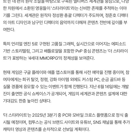
트'는 네 편의 원작 소설을 바탕으로 구축된 멀티버스 세계관을 중심으로, 다양
한 차원에서 소환된 영웅들이 '스타라이트'라는 신비한 존재를 추적하는 이야
기를 그린다. 세계관은 원작자 정성환 총괄 디렉터가 주도하며, 정준호 디렉터
의 아트 디자인과 남구민 디렉터의 음악까지 더해져 콘텐츠 전반에 깊이를 부
여한다.
특히 언리얼 엔진 5로 구현된 고품질 그래픽, 실시간으로 이어지는 에피소드
기반 스토리텔링, 그리고 배틀로얄을 포함한 PvP 중심 콘텐츠는 '더 스타라이
트'가 표방하는 '4세대 MMORPG'의 정체성을 보여준다.
현재 게임은 구글 플레이와 애플 앱스토어를 통해 사전 예약을 진행 중이며, 참
여자에게는 희귀 탈것, 정령, 강화 아이템 외에도 커스텀 PC, 순금 골드바 등
실물 경품에 응모할 수 있는 이벤트가 함께 진행된다. 지난 6월 16일에는 개발
진이 출연한 공식 쇼케이스가 공개되어, 게임의 세계관과 콘텐츠 설계에 대한
기대감도 한층 높아진 상태다.
'더 스타라이트'는 2025년 3분기 중 PC와 모바일 크로스 플랫폼으로 정식 출
시될 예정이며, 컴투스는 공식 브랜드 사이트와 유튜브, SNS 채널을 통해 추가
캐릭터 영상과 콘텐츠를 순차적으로 선보일 계획이다.