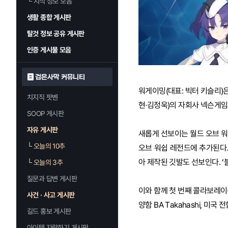
└
지식 정보 모음
생활 종합 게시판
탈것 정보 공유 게시판
인증 게시물 모음
검은사막 커뮤니티
워게이밍(대표: 빅터 키슬리)은 자
치지직 팟벤
현∙김정욱)의 자회사 넥슨게임
SOOP 게시판
자유 게시판
새롭게 선보이는 월드 오브 워쉽
└
오늘의 10추
오브 워쉽 레전드에 추가된다.
아 제작된 깃발도 선보인다. ‘
└
오늘의 3추
질문과 답변 게시판
이와 함께 첫 번째 콜라보레이션에
사건 · 사고 게시판
양함 BA Takahashi, 미국 
길드 홍보 게시판
아이템 자랑하기 게시판