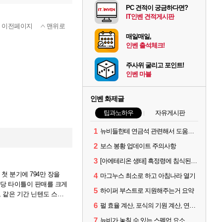
PC 견적이 궁금하다면?
IT인벤 견적게시판
이전페이지
맨위로
매일매일,
인벤 출석체크!
주사위 굴리고 포인트!
인벤 마블
인벤 화제글
팁과노하우
자유게시판
1
뉴비들한테 연금석 관련해서 도움이 될까해서..(벨의심장 등)
2
보스 봉황 업데이트 주의사항
3
[아에테리온 생태] 흑정령에 침식된 검사/용병
 첫 분기에 794만 장을
4
마그누스 최소로 하고 아침나라 열기
 해당 타이틀이 판매를 크게
5
하이퍼 부스트로 지원해주는거 요약
, 같은 기간 닌텐도 스위
6
펄 효율 계산, 포식의 기원 계산, 연금석 계산 사이트 공유
7
뉴비가 놓칠 수 있는 스펙업 요소 몇가지