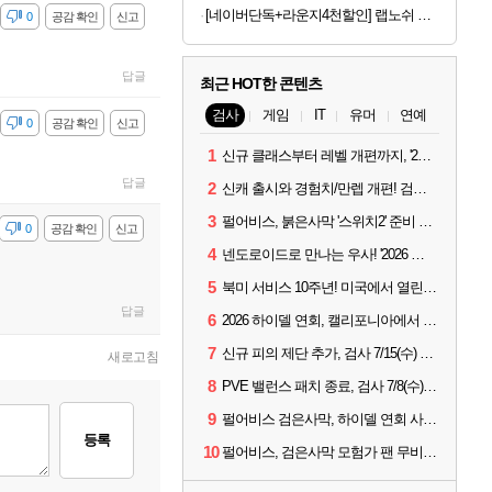
[네이버단독+라운지4천할인] 랩노쉬 프로틴 드링크 퍼펙트 350ml 5종 혼합 30개 제로슈거 단백질음료
감
0
공감 확인
신고
답글
최근 HOT한 콘텐츠
검사
게임
IT
유머
연예
감
0
공감 확인
신고
1
신규 클래스부터 레벨 개편까지, '2026 검은사막 하이델 연회' 총정리
답글
2
신캐 출시와 경험치/만렙 개편! 검사 2026 하이델 연회 모아보기
3
펄어비스, 붉은사막 '스위치2' 준비 중... 도깨비는 28년 목표
감
0
공감 확인
신고
4
넨도로이드로 만나는 우사! '2026 하이델 연회' 막바지 깜짝 공개
5
북미 서비스 10주년! 미국에서 열린 '검은사막 하이델 연회'
답글
6
2026 하이델 연회, 캘리포니아에서 개최
7
신규 피의 제단 추가, 검사 7/15(수) 패치 핵심 정리
새로고침
8
PVE 밸런스 패치 종료, 검사 7/8(수) 패치 핵심 정리
9
펄어비스 검은사막, 하이델 연회 사전 이벤트 시작
등록
10
펄어비스, 검은사막 모험가 팬 무비 '마디걸스' 글로벌 상영회 개최