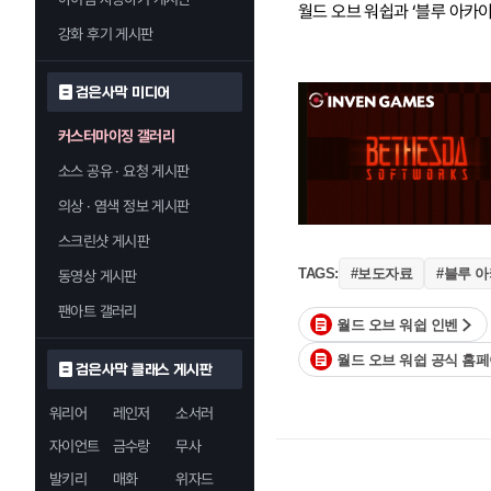
월드 오브 워쉽과 ‘블루 아카
강화 후기 게시판
검은사막 미디어
커스터마이징 갤러리
소스 공유 · 요청 게시판
의상 · 염색 정보 게시판
스크린샷 게시판
#보도자료
#블루 
TAGS:
동영상 게시판
팬아트 갤러리
월드 오브 워쉽 인벤
월드 오브 워쉽 공식 홈
검은사막 클래스 게시판
워리어
레인저
소서러
자이언트
금수랑
무사
발키리
매화
위자드