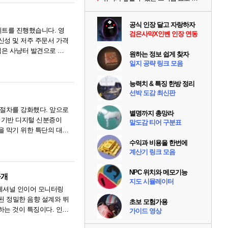
공식 인장 달고 자랑하자
데이트를 진행했습니다. 영
검은사막X인벤 인장 연동
신성 및 저주 주문서 가격
템은 사냥터 발견으로 가
원하는 정보 쉽게 찾자
, 영웅 등급.....
일지 공략 링크 모음
능력치 & 특징 한방 정리
선박 도감 최신판
 절차를 강화했다. 앞으로
별명까지 총망라
 기반 디지털 신분증이
말도감 티어 구분표
을 막기 위한 특단의 대책
의 이목이 쏠.....
수익과 비용을 한번에
계산기 링크 모음
NPC 위치와 메모기능
공개
지도 시뮬레이터
로페셔널 인이어 모니터링
성된 정밀한 음향 설계와 뛰
초보 모험가용
하는 것이 특징이다. 인체
가이드 영상
 환경을 제공한.....