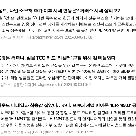
정보]
나인 소모처 추가 이후 시세 변동은? 거래소 시세 살펴보기
월 5일 솔: 인챈트는 50레벨 특수 던전 '천궁의 성역'과 신규 수집을 추가하는 업
 스킬북으로 영웅 장비 선택 상자를 제작하는 이벤트로 스킬북 소모가 급증했고, 
 소폭 상승했습니다. 나인 코어 시세는 보합세를 유지 중이며, 신의 탑 관련 아이
이 안정화되었습니다. 상급 재료 수요는 늘었으나 일반 재료는 현상을 유지하고 있으며
게임뉴스
|
박재훈 기자 (Mohg@inven.co.kr) | 2026-08-06 16:08
켓몬 컴퍼니, 실물 TCG 카드 '리셀러' 근절 위해 칼 빼들었다
켓몬 컴퍼니가 카드팩 리셀러 근절을 위해 일본 공식 온라인 스토어 내 구매 인증
0주년 기념팩 등 특정 상품을 구매하려면 일본 거주자임을 증명하는 마이넘버카드
수다. 해당 상품들은 온라인 추첨제로만 판매되며, 이번 조치는 과도한 가격 급등
다. 향후 포켓몬 컴퍼니의 이러한 정책이 시장 물량 안정화에 어떤 영향을 미칠지 업계
게임뉴스
|
윤홍만 기자 (Nowl@inven.co.kr) | 2026-08-06 16:07
운드 디테일과 착용감 잡았다... 소니, 프로페셔널 이어폰 'IER-M500' 
니코리아가 8월 6일 라이브 공연 및 정밀 사운드 모니터링 환경에 최적화된 프
어폰 'IER-M500'을 출시했다. IER-M500은 모니터 엔지니어와의 협업을 통해 완
난 수동 차음 성능을 갖춰, 외부 소음이 많은 환경에서도 디테일한 사운드를 전달
학적 디자인과 독자적인 피팅 서포터를 적용해 장시간 착용 시에도 안정적이고 편안한
게임뉴스
|
백승철 기자 (Bector@inven.co.kr) | 2026-08-06 15:55