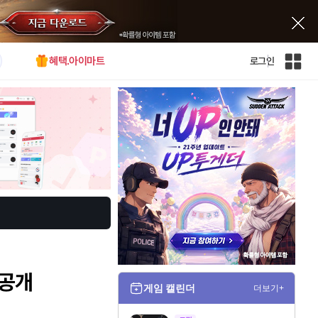
혜택.아이마트
로그인
인
벤
전
체
사
이
트
맵
 공개
게임 캘린더
더보기+