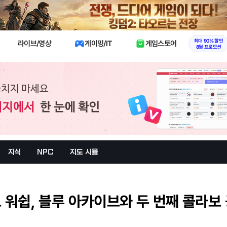
X
최대 90% 할인
라이브/영상
게이밍/IT
게임스토어
8월 프로모션
지식
NPC
지도 시뮬
 워쉽, 블루 아카이브와 두 번째 콜라보