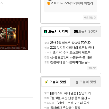
.
2000이니
·
오너드라이버 차벤러
새로고침
오늘의 치지직
오늘의 SOOP
26년 7월 팔로우 상승량 TOP 30 - 월간 치지직
잡담
2026 치지직 이리대회 오픈컵 안내
정보
초ㅇㅎ) 수녀 코스프레 제로투
ㅗㅜㅑ
삼식) 토요일에 vs한동숙 롤 내전 예정
잡담
청량하게 콜라 쏟아버리는 유니 ㅋㅋㅋ
클립
더보기+
오늘의 팟벤
오늘의 핫벤
[일러스트] 자매 앨범 | 장난기 가득한 오후의 공원 (리메이크판)
명조
7월~8월 부산-단양-충주-울진 다녀왔어요~
여행
「에린」 컨셉 포스터 공개
아스오라
동해바다 추암해수욕장
여행