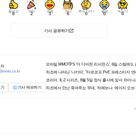
좋아요
파티
웃음
씬나
후속기사+
울음
녹는다
8
2
3
6
0
0
0
기사 공유하기
모바일 MMOTPS '더 디비전 리서전스', 6일 스팀에도
기자
inven.co.kr
차조에 나타난 '니키타', "타르코프 PvE 프레스티지 연
코리아. IL-2 시리즈, 8월 5일 정식 출시에 앞서 차이
보기
기사 제보하기
차조에서 만난 죽여주는 무대, '차레브나. 에이지 오브 