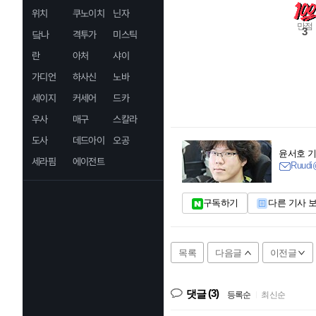
위치
쿠노이치
닌자
만점
3
닼나
격투가
미스틱
란
아처
샤이
가디언
하사신
노바
세이지
커세어
드카
우사
매구
스칼라
도사
데드아이
오공
윤서호 
세라핌
에이전트
Ruudi@
구독하기
다른 기사 
목록
다음글
이전글
(3)
댓글
등록순
|
최신순