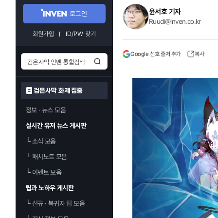
윤서호 기자
로그인
Ruudi@inven.co.kr
회원가입
ID/PW 찾기
Google 선호 출처 추가
복사
검은사막 화제 집중
정보 · 뉴스 모음
실시간 유저 뉴스 게시판
└
소식 모음
└
패치노트 모음
└
이벤트 모음
팁과 노하우 게시판
└
신규 · 복귀자 팁 모음