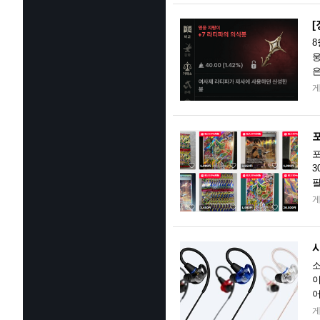
[
8
웅
은
격
포
포
3
필
이
사
소
이
어
공