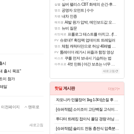
실버 팰리스 CBT 화제의 순간·후기 모음
실팰
공명자 모먼트 | 수수
명조
내차 인증
차벤
AI발 원가 압박, 메인보드값 오르나
해외겜
뉴비 질문
명조
프롤로그 테스트를 마치고.. (feat. 리아)
리밋제로
슈로대Y 확장팩 업데이트 트레일러
PV
체험 캐릭터만으로 허상 40레벨 하이와티아 5분 컷!｜에이메스·린네·모니에 명함
명조
툼레이더 레가시 퍼즐과 함정 영상
PV
쿠를 먼저 보내서 기습하는 법
비스트
 출시
4컷 만화 | 야간 보초는 너무 힘들어
아주프로
내 출시 목표"
새로고침
나조이 참가
테일'
핫딜
게시판
더보기+
자포니카 민물장어 1kg 1-3미(손질 후 600g)
이전페이지
맨위로
[슈퍼적립] 소이조이 고단백질 고식이섬유 글루텐프리 8종 버라이어티팩, 16개입, 1개 [원산지:일본]
투디터 트레킹 접이식 폴딩 경량 러닝 편광 선글라스 마라톤 가벼운 운전 자외선차단
새로고침
[슈퍼적립] 솔리드 전동 충전식 압축분무기 세차폼건 자동 농약 무선 충전 2L SOL-EP15