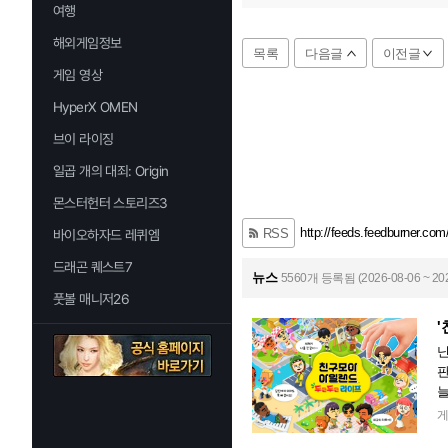
여행
해외게임정보
목록
다음글
이전글
게임 영상
HyperX OMEN
브이 라이징
일곱 개의 대죄: Origin
몬스터헌터 스토리즈3
http://feeds.feedburner.com
RSS
바이오하자드 레퀴엠
드래곤 퀘스트7
뉴스
5560개 등록됨 (2026-08-06 ~ 202
풋볼 매니저26
'
닌
판
늘
치