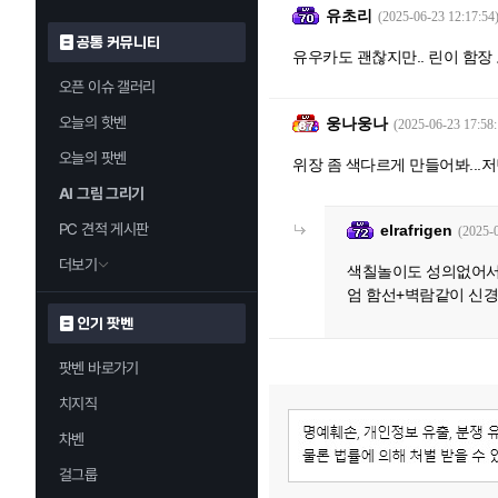
유초리
(2025-06-23 12:17:54
공통 커뮤니티
유우카도 괜찮지만.. 린이 함장
오픈 이슈 갤러리
오늘의 핫벤
웅나웅나
(2025-06-23 17:58:
오늘의 팟벤
위장 좀 색다르게 만들어봐...
AI 그림 그리기
PC 견적 게시판
elrafrigen
(2025-
더보기
색칠놀이도 성의없어서 
엄 함선+벽람같이 신
인기 팟벤
팟벤 바로가기
치지직
차벤
걸그룹