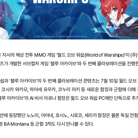
사의 해상 전투 MMO 게임 ‘월드 오브 워쉽(World of Warships)’이 (
즈가 개발한 서브컬처 게임 ‘블루 아카이브’와 두 번째 콜라보레이션을 진행
과 ‘블루 아카이브’의 두 번째 콜라보레이션 콘텐츠는 7월 10일 월드 오브 워
 코사카 와카모, 하야세 유우카, 코누리 마키 등 새로운 함장과 군함에 더해 
블루 아카이브’의 AI 비서 아로나 함장은 월드 오브 워쉽 PC에만 단독으로 추
 등장했던 노노미, 아야네, 호시노, 시로코, 세리카 함장은 물론 독일 전함 BA 
전함 BA Montana 등 군함 3척도 다시 만나볼 수 있다.