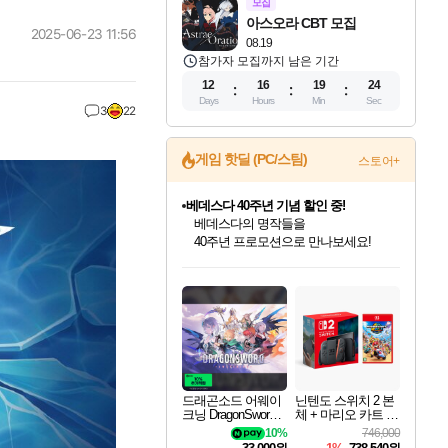
모집
아스오라 CBT 모집
2025-06-23 11:56
08.19
참가자 모집까지 남은 기간
12
16
19
23
Days
Hours
Min
Sec
3
22
베데스다 40주년 기념 할인 중!
게임 핫딜 (PC/스팀)
스토어+
베데스다의 명작들을
40주년 프로모션으로 만나보세요!
마블 투혼 파이팅 소울즈 예약 판매 중!
마블 히어로 총 출동&화려한 격투!
네이버 포인트 혜택까지!
인벤게임즈 8월 특별 할인!
드래곤소드: 어웨이크닝 입점!
문명 7 특별 할인!
귀무자: 검의 길 예약 판매 중!
비스트 오브 리인카네이션 정식 출시!
커세어 코브 출시 기념 할인!
더 렐릭 퍼스트 가디언 정식 출시
캡콤 프렌차이즈 할인 진행 중!
캡콤 일부 상품 상시 할인
스타워즈 은하계 레이서
로블록스 기프트 카드 공식 입점
인기 퍼블리셔 모음!
스팀으로 만나는 드래곤소드!
조선&고려 DLC 출시 예정
10% 할인과
게임프릭 신작 IP
해적'섬'을 발전시키자!
설화x하드코어 액션!
몬헌, 바하 등 인기 IP를
몬헌 와일즈 & 드래곤즈 도그마2
인벤게임즈에서 10% 추가 적립
Robux를 가장 안전하고
최대 90% 할인가를 만나보세요!
네이버혜택과 함께 만나보세요!
50%할인&추가 적립까지!
이니&베니 혜택까지!
네이버 혜택가와 함께 예약하세요!
할인&네이버혜택으로 만나보세요!
네이버페이 혜택과 만나보세요!
할인가에 만나보세요!
일부 에디션 상시 할인!
혜택으로 예약 판매 중
편안하게 충전하세요
드래곤소드 어웨이
닌텐도 스위치 2 본
크닝 DragonSword A
체 + 마리오 카트 월
wakening
드
10%
746,000