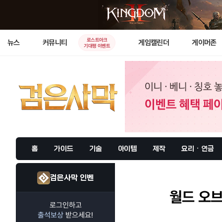
로스트아크
뉴스
커뮤니티
게임캘린더
게이머존
기대평 이벤트
홈
가이드
기술
아이템
제작
요리 · 연금
검은사막 인벤
월드 오브
로그인하고
출석보상
받으세요!