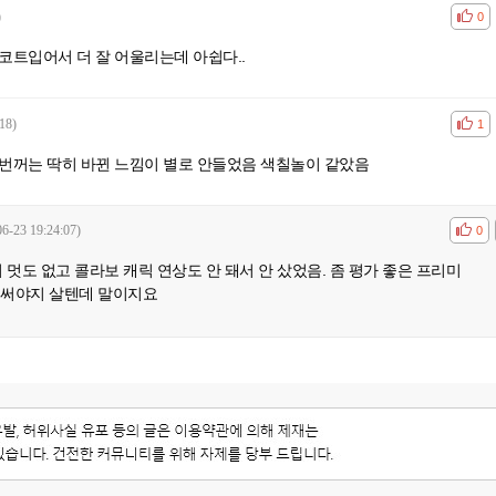
)
공감
비공
0
 코트입어서 더 잘 어울리는데 아쉽다..
18)
공감
비공
1
저번꺼는 딱히 바뀐 느낌이 별로 안들었음 색칠놀이 같았음
06-23 19:24:07)
공감
비공
0
멋도 없고 콜라보 캐릭 연상도 안 돼서 안 샀었음. 좀 평가 좋은 프리미
경써야지 살텐데 말이지요